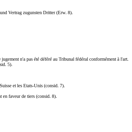
nd Vertrag zugunsten Dritter (Erw. 8).
 jugement n'a pas été déféré au Tribunal fédéral conformément à l'art.
id. 5).
Suisse et les Etats-Unis (consid. 7).
 en faveur de tiers (consid. 8).