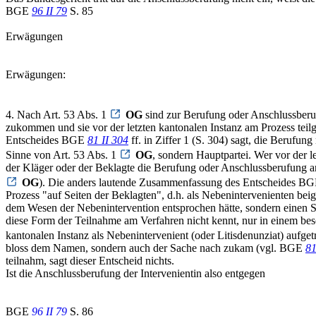
BGE
96 II 79
S. 85
Erwägungen
Erwägungen:
4. Nach Art. 53 Abs. 1
OG
sind zur Berufung oder Anschlussberuf
zukommen und sie vor der letzten kantonalen Instanz am Prozess te
Entscheides BGE
81 II 304
ff. in Ziffer 1 (S. 304) sagt, die Berufun
Sinne von Art. 53 Abs. 1
OG
, sondern Hauptpartei. Wer vor der 
der Kläger oder der Beklagte die Berufung oder Anschlussberufung a
OG
). Die anders lautende Zusammenfassung des Entscheides B
Prozess "auf Seiten der Beklagten", d.h. als Nebenintervenienten beig
dem Wesen der Nebenintervention entsprochen hätte, sondern einen St
diese Form der Teilnahme am Verfahren nicht kennt, nur in einem b
kantonalen Instanz als Nebenintervenient (oder Litisdenunziat) aufget
bloss dem Namen, sondern auch der Sache nach zukam (vgl. BGE
81
teilnahm, sagt dieser Entscheid nichts.
Ist die Anschlussberufung der Intervenientin also entgegen
BGE
96 II 79
S. 86