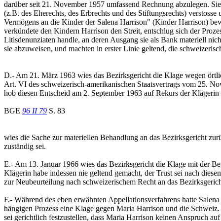
darüber seit 21. November 1957 umfassend Rechnung abzulegen. Sie b
(z.B. des Eherechts, des Erbrechts und des Stiftungsrechts) verstoss
Vermögens an die Kinder der Salena Harrison" (Kinder Harrison) bew
verkündete den Kindern Harrison den Streit, entschlug sich der Proze
Litisdenunziaten handle, an deren Ausgang sie als Bank materiell nicht 
sie abzuweisen, und machten in erster Linie geltend, die schweizeris
D.- Am 21. März 1963 wies das Bezirksgericht die Klage wegen örtli
Art. VI des schweizerisch-amerikanischen Staatsvertrags vom 25. Nov
hob diesen Entscheid am 2. September 1963 auf Rekurs der Klägerin 
BGE
96 II 79
S. 83
wies die Sache zur materiellen Behandlung an das Bezirksgericht zurü
zuständig sei.
E.- Am 13. Januar 1966 wies das Bezirksgericht die Klage mit der Be
Klägerin habe indessen nie geltend gemacht, der Trust sei nach diesem
zur Neubeurteilung nach schweizerischem Recht an das Bezirksgerich
F.- Während des eben erwähnten Appellationsverfahrens hatte Salena
hängigen Prozess eine Klage gegen Maria Harrison und die Schweiz. K
sei gerichtlich festzustellen, dass Maria Harrison keinen Anspruch au