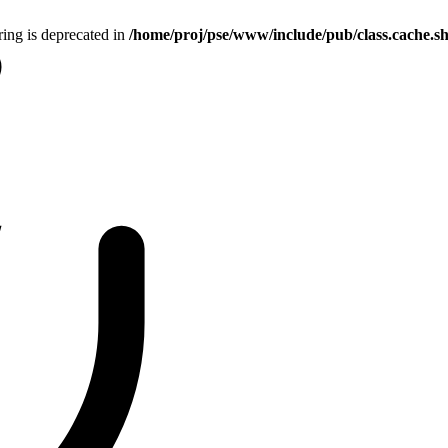
tring is deprecated in
/home/proj/pse/www/include/pub/class.cache.s