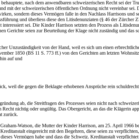
ehauptete, nach dem anwendbaren schweizerischen Recht sei der Trust
e und mit der schweizerischen öffentlichen Ordnung nicht vereinbar sei
irken, sondern dieses Vermögen falle in den Nachlass Harrisons und s
ssführung und überliess diese den Litisdenunziaten (§ 46 der Zürcher Z
interessiert sei. Die Kinder Harrison setzten den Prozess als Litisdenun
chen Gerichte seien zur Beurteilung der Klage nicht zuständig und das 
cher Unzuständigkeit von der Hand, weil es sich um einen erbrechtlich
ember 1850 (BS 11 S. 773 ff.) von den Gerichten am letzten Wohnsitz 
hin auf und
ck, weil die gegen die Beklagte erhobenen Ansprüche rein schuldrechtl
gründung ab, die Streitfragen des Prozesses seien nicht nach schweize
 Recht nichtig oder ungültig. Das Obergericht, an das die Klägerin app
t zurück.
 Graham-Watson, die Mutter der Kinder Harrison, am 25. April 1966 be
reditanstalt eingereicht mit den Begehren, diese seien zu verpflichte
f dieses Vermögen habe und dass die Schweiz. Kreditanstalt verpflichtet