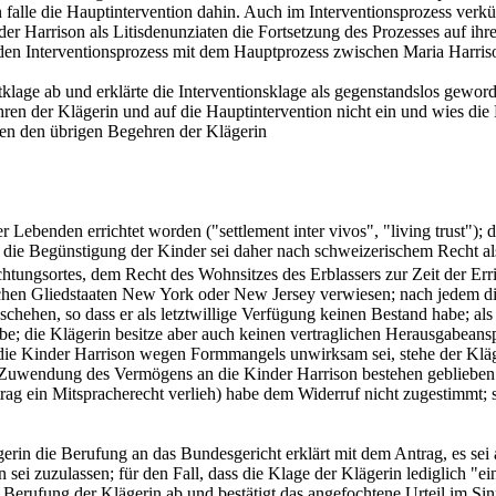
falle die Hauptintervention dahin. Auch im Interventionsprozess verkü
er Harrison als Litisdenunziaten die Fortsetzung des Prozesses auf ihr
 den Interventionsprozess mit dem Hauptprozess zwischen Maria Harriso
age ab und erklärte die Interventionsklage als gegenstandslos geword
ehren der Klägerin und auf die Hauptintervention nicht ein und wies d
ben den übrigen Begehren der Klägerin
 Lebenden errichtet worden ("settlement inter vivos", "living trust"); d
; die Begünstigung der Kinder sei daher nach schweizerischem Recht al
ichtungsortes, dem Recht des Wohnsitzes des Erblassers zur Zeit der Er
schen Gliedstaaten New York oder New Jersey verwiesen; nach jedem 
eschehen, so dass er als letztwillige Verfügung keinen Bestand habe; a
be; die Klägerin besitze aber auch keinen vertraglichen Herausgabeanspr
 Kinder Harrison wegen Formmangels unwirksam sei, stehe der Klägeri
 Zuwendung des Vermögens an die Kinder Harrison bestehen geblieben s
trag ein Mitspracherecht verlieh) habe dem Widerruf nicht zugestimmt; 
rin die Berufung an das Bundesgericht erklärt mit dem Antrag, es sei 
sei zuzulassen; für den Fall, dass die Klage der Klägerin lediglich "e
ie Berufung der Klägerin ab und bestätigt das angefochtene Urteil im 