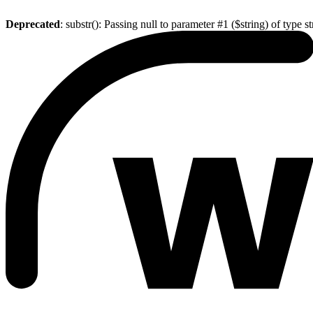
Deprecated
: substr(): Passing null to parameter #1 ($string) of type s