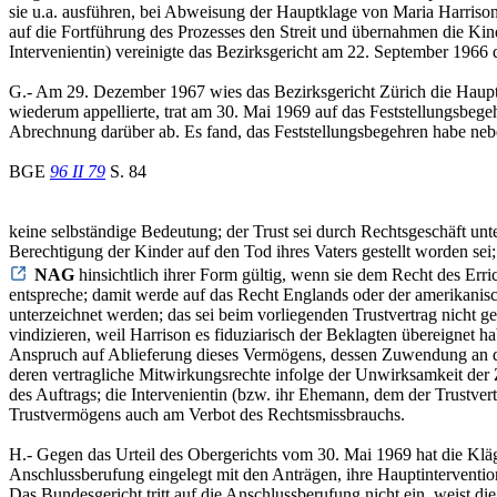
sie u.a. ausführen, bei Abweisung der Hauptklage von Maria Harrison 
auf die Fortführung des Prozesses den Streit und übernahmen die Kind
Intervenientin) vereinigte das Bezirksgericht am 22. September 1966
G.- Am 29. Dezember 1967 wies das Bezirksgericht Zürich die Hauptkl
wiederum appellierte, trat am 30. Mai 1969 auf das Feststellungsbeg
Abrechnung darüber ab. Es fand, das Feststellungsbegehren habe ne
BGE
96 II 79
S. 84
keine selbständige Bedeutung; der Trust sei durch Rechtsgeschäft unter
Berechtigung der Kinder auf den Tod ihres Vaters gestellt worden sei
NAG
hinsichtlich ihrer Form gültig, wenn sie dem Recht des Err
entspreche; damit werde auf das Recht Englands oder der amerikani
unterzeichnet werden; das sei beim vorliegenden Trustvertrag nicht g
vindizieren, weil Harrison es fiduziarisch der Beklagten übereignet ha
Anspruch auf Ablieferung dieses Vermögens, dessen Zuwendung an die
deren vertragliche Mitwirkungsrechte infolge der Unwirksamkeit der
des Auftrags; die Intervenientin (bzw. ihr Ehemann, dem der Trustver
Trustvermögens auch am Verbot des Rechtsmissbrauchs.
H.- Gegen das Urteil des Obergerichts vom 30. Mai 1969 hat die Kläge
Anschlussberufung eingelegt mit den Anträgen, ihre Hauptintervention 
Das Bundesgericht tritt auf die Anschlussberufung nicht ein, weist d