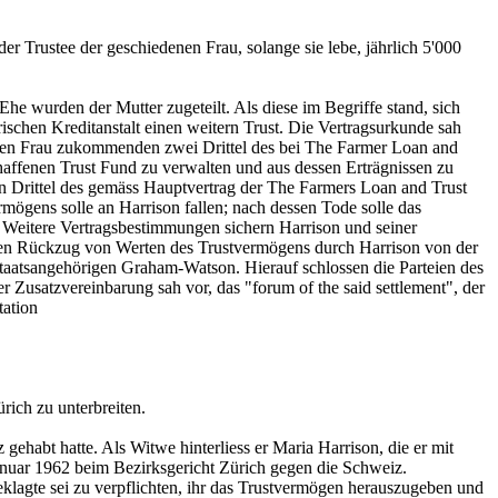
er Trustee der geschiedenen Frau, solange sie lebe, jährlich 5'000
 wurden der Mutter zugeteilt. Als diese im Begriffe stand, sich
rischen Kreditanstalt einen weitern Trust. Die Vertragsurkunde sah
denen Frau zukommenden zwei Drittel des bei The Farmer Loan and
chaffenen Trust Fund zu verwalten und aus dessen Erträgnissen zu
en Drittel des gemäss Hauptvertrag der The Farmers Loan and Trust
mögens solle an Harrison fallen; nach dessen Tode solle das
eitere Vertragsbestimmungen sichern Harrison und seiner
en Rückzug von Werten des Trustvermögens durch Harrison von der
taatsangehörigen Graham-Watson. Hierauf schlossen die Parteien des
r Zusatzvereinbarung sah vor, das "forum of the said settlement", der
tation
rich zu unterbreiten.
ehabt hatte. Als Witwe hinterliess er Maria Harrison, die er mit
Januar 1962 beim Bezirksgericht Zürich gegen die Schweiz.
 Beklagte sei zu verpflichten, ihr das Trustvermögen herauszugeben und