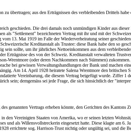
n zu übertragen; aus den Erträgnissen des verbleibenden Drittels habe d
ich geschieden. Die drei damals noch unmündigen Kinder aus dieser Ehe
nen als "Settlement" bezeichneten Vertrag mit ihr und mit der Schweize
rag vom 13. Mai 1919 im Falle der Wiederverheiratung seiner geschie
 Schweizerische Kreditanstalt als Trustee: diese Bank habe den so ges
tig sein sollte, um ihr jährliches Nettoeinkommen aus dem verbleibend
r Erträgnisse des von der Schweiz. Kreditanstalt verwalteten Trustver
rrison-Wrentmore (oder deren Nachkommen nach Stämmen) zukommen. W
prache bei gewissen Verwaltungshandlungen der Bank und machen ein
ngig. Am 14. April 1928 heiratete Salena Wrentmore den britischen S
datierte Vereinbarung, die diesem Vertrag beigefügt wurde. Ziffer 1 de
ich sein; demgemäss sei jede Frage, die sich hinsichtlich der "interpre
ung des genannten Vertrags erheben könnte, den Gerichten des Kantons Zü
in den Vereinigten Staaten von Amerika, wo er seinen letzten Wohnsitz g
es und als Willensvollstreckerin eingesetzt hatte. Diese klagte am 6. 
l 1928 errichtete sog. Harrison-Trust nichtig oder ungültig sei, und die