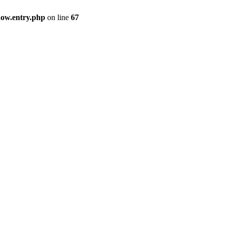
how.entry.php
on line
67