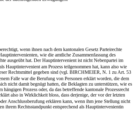
erechtigt, wenn ihnen nach dem kantonalen Gesetz Parteirechte
Hauptintervenienten, wie die amtliche Zusammenfassung des
echte ausgeübt hat. Der Hauptintervenient ist nicht Nebenpartei im
 als Hauptintervenient am Prozess teilgenommen hat, kann also wie
ieser Rechtsmittel gegeben sind (vgl. BIRCHMEIER, N. 1 zu Art. 53
In jenem Falle war die Berufung von Personen erklärt worden, die dem
ich nicht damit begnügt hatten, die Beklagten zu unterstützen, wie es
m hängigen Prozess oder, da das betreffende kantonale Prozessrecht
rklärt also in Wirklichkeit bloss, dass derjenige, der vor der letzten
der Anschlussberufung erklären kann, wenn ihm jene Stellung nicht
ren ihrem Rechtsstandpunkt entsprechend als Hauptintervenientin