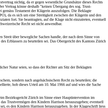
vertrag nichtig, da er gegen wesentliche Grundsätze dieses Rechts
. Der Vertrag könne deshalb "keinen Übergang des sog. Trust-
ei gemäss Testament der Klägerin auszufolgen. Die Beklagte
PO), da es sich um eine Streitigkeit zwischen der Klägerin und den
ziaten fort. Sie beantragten, auf die Klage nicht einzutreten, eventuell
schweizerische Recht sei nicht anwendbar.
en Streit über bewegliche Sachen handle, der nach dem Sinne von
des Erblassers zu beurteilen sei. Das Obergericht des Kantons Zürich
icher Natur seien, so dass der Richter am Sitz der Beklagten
rischem, sondern nach angelsächsischem Recht zu beurteilen; die
ellierte, hob dieses Urteil am 10. Mai 1966 auf und wies die Sache
im Bezirksgericht Zürich im Sinne einer Hauptintervention im
n, das Trustvermögen den Kindern Harrison herauszugeben; eventuell
 sei, es den Kindern Harrison herauszugeben. In der Klageschrift liess