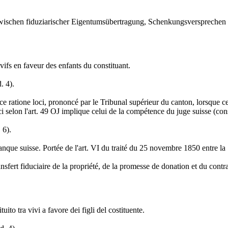
wischen fiduziarischer Eigentumsübertragung, Schenkungsversprechen u
e vifs en faveur des enfants du constituant.
. 4).
e ratione loci, prononcé par le Tribunal supérieur du canton, lorsque ce
 selon l'art. 49 OJ implique celui de la compétence du juge suisse (cons
 6).
banque suisse. Portée de l'art. VI du traité du 25 novembre 1850 entre la 
sfert fiduciaire de la propriété, de la promesse de donation et du contrat
uito tra vivi a favore dei figli del costituente.