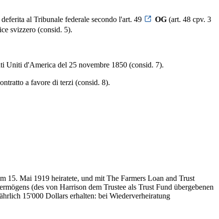
deferita al Tribunale federale secondo l'art. 49
OG
(art. 48 cpv. 3
ce svizzero (consid. 5).
 Stati Uniti d'America del 25 novembre 1850 (consid. 7).
ntratto a favore di terzi (consid. 8).
am 15. Mai 1919 heiratete, und mit The Farmers Loan and Trust
vermögens (des von Harrison dem Trustee als Trust Fund übergebenen
ährlich 15'000 Dollars erhalten: bei Wiederverheiratung