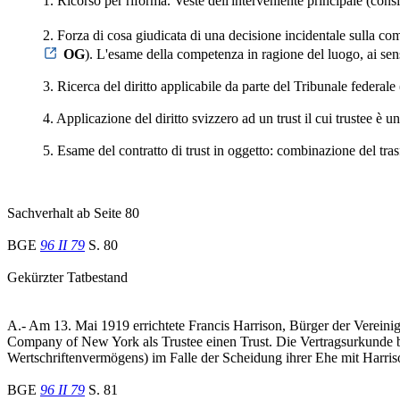
1. Ricorso per riforma. Veste dell'interveniente principale (consi
2. Forza di cosa giudicata di una decisione incidentale sulla com
OG
). L'esame della competenza in ragione del luogo, ai sens
3. Ricerca del diritto applicabile da parte del Tribunale federale 
4. Applicazione del diritto svizzero ad un trust il cui trustee è 
5. Esame del contratto di trust in oggetto: combinazione del tras
Sachverhalt ab Seite 80
BGE
96 II 79
S. 80
Gekürzter Tatbestand
A.- Am 13. Mai 1919 errichtete Francis Harrison, Bürger der Vereini
Company of New York als Trustee einen Trust. Die Vertragsurkunde b
Wertschriftenvermögens) im Falle der Scheidung ihrer Ehe mit Harriso
BGE
96 II 79
S. 81