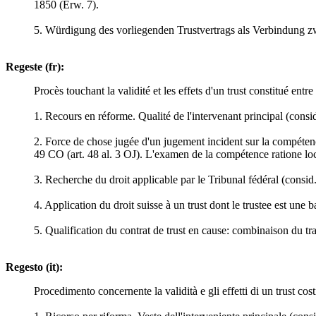
1850 (Erw. 7).
5. Würdigung des vorliegenden Trustvertrags als Verbindung z
Regeste (fr):
Procès touchant la validité et les effets d'un trust constitué entr
1. Recours en réforme. Qualité de l'intervenant principal (consid
2. Force de chose jugée d'un jugement incident sur la compétenc
49 CO (art. 48 al. 3 OJ). L'examen de la compétence ratione loci
3. Recherche du droit applicable par le Tribunal fédéral (consid.
4. Application du droit suisse à un trust dont le trustee est une 
5. Qualification du contrat de trust en cause: combinaison du tran
Regesto (it):
Procedimento concernente la validità e gli effetti di un trust costit