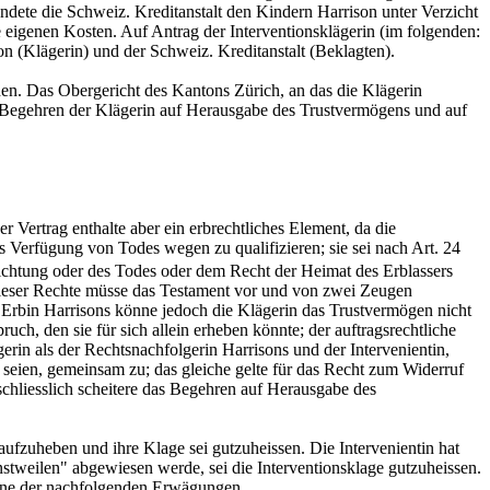
ndete die Schweiz. Kreditanstalt den Kindern Harrison unter Verzicht
e eigenen Kosten. Auf Antrag der Interventionsklägerin (im folgenden:
n (Klägerin) und der Schweiz. Kreditanstalt (Beklagten).
en. Das Obergericht des Kantons Zürich, an das die Klägerin
ie Begehren der Klägerin auf Herausgabe des Trustvermögens und auf
er Vertrag enthalte aber ein erbrechtliches Element, da die
s Verfügung von Todes wegen zu qualifizieren; sie sei nach Art. 24
richtung oder des Todes oder dem Recht der Heimat des Erblassers
dieser Rechte müsse das Testament vor und von zwei Zeugen
ls Erbin Harrisons könne jedoch die Klägerin das Trustvermögen nicht
uch, den sie für sich allein erheben könnte; der auftragsrechtliche
n als der Rechtsnachfolgerin Harrisons und der Intervenientin,
eien, gemeinsam zu; das gleiche gelte für das Recht zum Widerruf
schliesslich scheitere das Begehren auf Herausgabe des
aufzuheben und ihre Klage sei gutzuheissen. Die Intervenientin hat
instweilen" abgewiesen werde, sei die Interventionsklage gutzuheissen.
Sinne der nachfolgenden Erwägungen.