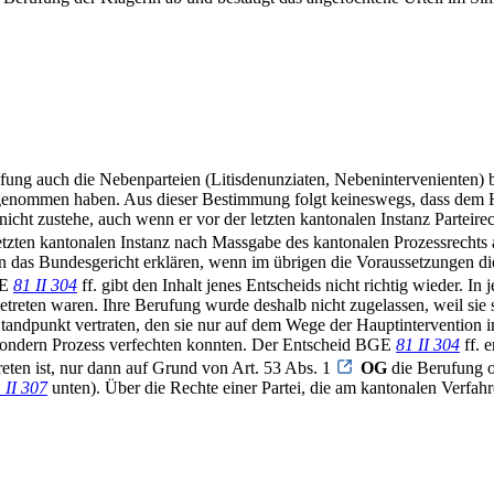
ung auch die Nebenparteien (Litisdenunziaten, Nebenintervenienten) b
ilgenommen haben. Aus dieser Bestimmung folgt keineswegs, dass dem 
g nicht zustehe, auch wenn er vor der letzten kantonalen Instanz Parteir
letzten kantonalen Instanz nach Massgabe des kantonalen Prozessrechts
n das Bundesgericht erklären, wenn im übrigen die Voraussetzungen d
GE
81 II 304
ff. gibt den Inhalt jenes Entscheids nicht richtig wieder. 
etreten waren. Ihre Berufung wurde deshalb nicht zugelassen, weil sie s
andpunkt vertraten, den sie nur auf dem Wege der Hauptintervention i
esondern Prozess verfechten konnten. Der Entscheid BGE
81 II 304
ff. e
reten ist, nur dann auf Grund von Art. 53 Abs. 1
OG
die Berufung o
 II 307
unten). Über die Rechte einer Partei, die am kantonalen Verfah