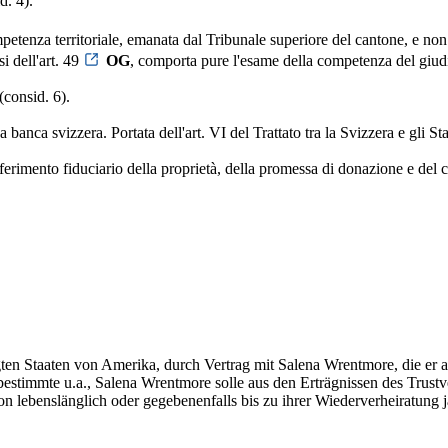
d. 4).
petenza territoriale, emanata dal Tribunale superiore del cantone, e non 
i dell'art. 49
OG
, comporta pure l'esame della competenza del giudi
(consid. 6).
una banca svizzera. Portata dell'art. VI del Trattato tra la Svizzera e gli
ferimento fiduciario della proprietà, della promessa di donazione e del co
gten Staaten von Amerika, durch Vertrag mit Salena Wrentmore, die er 
estimmte u.a., Salena Wrentmore solle aus den Erträgnissen des Trust
n lebenslänglich oder gegebenenfalls bis zu ihrer Wiederverheiratung j