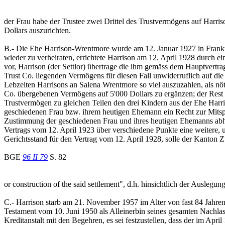
der Frau habe der Trustee zwei Drittel des Trustvermögens auf Harriso
Dollars auszurichten.
B.- Die Ehe Harrison-Wrentmore wurde am 12. Januar 1927 in Frankre
wieder zu verheiraten, errichtete Harrison am 12. April 1928 durch ei
vor, Harrison (der Settlor) übertrage die ihm gemäss dem Hauptvert
Trust Co. liegenden Vermögens für diesen Fall unwiderruflich auf die
Lebzeiten Harrisons an Salena Wrentmore so viel auszuzahlen, als nö
Co. übergebenen Vermögens auf 5'000 Dollars zu ergänzen; der Rest de
Trustvermögen zu gleichen Teilen den drei Kindern aus der Ehe Ha
geschiedenen Frau bzw. ihrem heutigen Ehemann ein Recht zur Mits
Zustimmung der geschiedenen Frau und ihres heutigen Ehemanns abhä
Vertrags vom 12. April 1923 über verschiedene Punkte eine weitere, un
Gerichtsstand für den Vertrag vom 12. April 1928, solle der Kanton Zür
BGE
96 II 79
S. 82
or construction of the said settlement", d.h. hinsichtlich der Ausleg
C.- Harrison starb am 21. November 1957 im Alter von fast 84 Jahren 
Testament vom 10. Juni 1950 als Alleinerbin seines gesamten Nachlass
Kreditanstalt mit den Begehren, es sei festzustellen, dass der im Apri