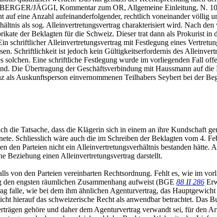
GER/JÄGGI, Kommentar zum OR, Allgemeine Einleitung, N. 100 und d
cht auf eine Anzahl aufeinanderfolgender, rechtlich voneinander völli
ltnis als sog. Alleinvertretungsvertrag charakterisiert wird. Nach den
ikate der Beklagten für die Schweiz. Dieser trat dann als Prokurist in
n schriftlicher Alleinvertretungsvertrag mit Festlegung eines Vertretun
ssen. Schriftlichkeit ist jedoch kein Gültigkeitserfordernis des Alleinve
solchen. Eine schriftliche Festlegung wurde im vorliegenden Fall offen
fand. Die Übertragung der Geschäftsverbindung mit Haussmann auf die K
tanz als Auskunftsperson einvernommenen Teilhabers Seybert bei der Be
 die Tatsache, dass die Klägerin sich in einem an ihre Kundschaft geri
chnete. Schliesslich wäre auch die im Schreiben der Beklagten vom 4.
 den Parteien nicht ein Alleinvertretungsverhältnis bestanden hätte. A
he Beziehung einen Alleinvertretungsvertrag darstellt.
falls von den Parteien vereinbarten Rechtsordnung. Fehlt es, wie im vor
rag den engsten räumlichen Zusammenhang aufweist (BGE
88 II 286
Erw
g falle, wie bei dem ihm ähnlichen Agenturvertrag, das Hauptgewicht au
cksicht hierauf das schweizerische Recht als anwendbar betrachtet. Das
verträgen gehöre und daher dem Agenturvertrag verwandt sei, für den Ar