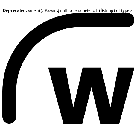
Deprecated
: substr(): Passing null to parameter #1 ($string) of type s