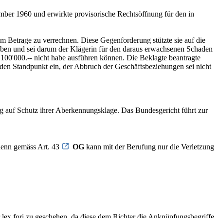
mber 1960 und erwirkte provisorische Rechtsöffnung für den in
m Betrage zu verrechnen. Diese Gegenforderung stützte sie auf die
hoben und sei darum der Klägerin für den daraus erwachsenen Schaden
. 100'000.-- nicht habe ausführen können. Die Beklagte beantragte
 den Standpunkt ein, der Abbruch der Geschäftsbeziehungen sei nicht
ag auf Schutz ihrer Aberkennungsklage. Das Bundesgericht führt zur
 denn gemäss Art. 43
OG
kann mit der Berufung nur die Verletzung
 lex fori zu geschehen, da diese dem Richter die Anknüpfungsbegriffe