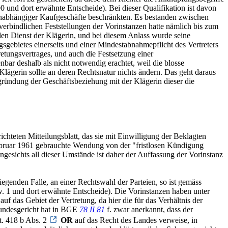
ort erwähnte Entscheide). Bei dieser Qualifikation ist davon
g unabhängiger Kaufgeschäfte beschränkten. Es bestanden zwischen
 verbindlichen Feststellungen der Vorinstanzen hatte nämlich bis zum
 den Dienst der Klägerin, und bei diesem Anlass wurde seine
gsgebietes einerseits und einer Mindestabnahmepflicht des Vertreters
rtretungsvertrages, und auch die Festsetzung einer
bar deshalb als nicht notwendig erachtet, weil die blosse
lägerin sollte an deren Rechtsnatur nichts ändern. Das geht daraus
gründung der Geschäftsbeziehung mit der Klägerin dieser die
chteten Mitteilungsblatt, das sie mit Einwilligung der Beklagten
 Februar 1961 gebrauchte Wendung von der "fristlosen Kündigung
ngesichts all dieser Umstände ist daher der Auffassung der Vorinstanz
liegenden Falle, an einer Rechtswahl der Parteien, so ist gemäss
. 1 und dort erwähnte Entscheide). Die Vorinstanzen haben unter
f das Gebiet der Vertretung, da hier die für das Verhältnis der
 Bundesgericht hat in BGE
78 II 81
f. zwar anerkannt, dass der
t. 418 b Abs. 2
OR
auf das Recht des Landes verweise, in