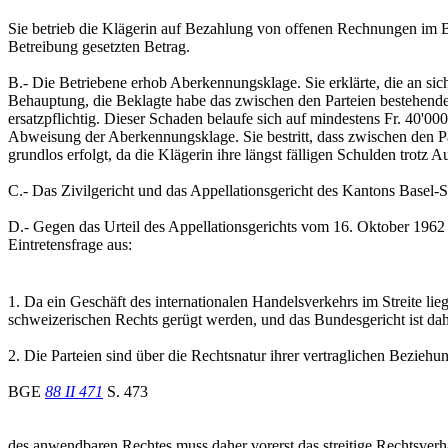
Sie betrieb die Klägerin auf Bezahlung von offenen Rechnungen im B
Betreibung gesetzten Betrag.
B.- Die Betriebene erhob Aberkennungsklage. Sie erklärte, die an si
Behauptung, die Beklagte habe das zwischen den Parteien bestehende
ersatzpflichtig. Dieser Schaden belaufe sich auf mindestens Fr. 40'00
Abweisung der Aberkennungsklage. Sie bestritt, dass zwischen den Pa
grundlos erfolgt, da die Klägerin ihre längst fälligen Schulden trotz A
C.- Das Zivilgericht und das Appellationsgericht des Kantons Basel-
D.- Gegen das Urteil des Appellationsgerichts vom 16. Oktober 1962 
Eintretensfrage aus:
1. Da ein Geschäft des internationalen Handelsverkehrs im Streite l
schweizerischen Rechts gerügt werden, und das Bundesgericht ist da
2. Die Parteien sind über die Rechtsnatur ihrer vertraglichen Beziehu
BGE
88 II 471
S. 473
des anwendbaren Rechtes muss daher vorerst das streitige Rechtsverh