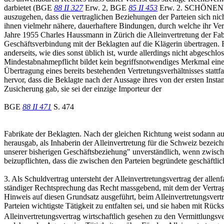
darbietet (BGE
88 II 327
Erw. 2, BGE
85 II 453
Erw. 2. SCHÖNENBER
auszugehen, dass die vertraglichen Beziehungen der Parteien sich ni
ihnen vielmehr nähere, dauerhaftere Bindungen, durch welche ihr Verhä
Jahre 1955 Charles Haussmann in Zürich die Alleinvertretung der Fabr
Geschäftsverbindung mit der Beklagten auf die Klägerin übertragen. Ei
anderseits, wie dies sonst üblich ist, wurde allerdings nicht abgeschlo
Mindestabnahmepflicht bildet kein begriffsnotwendiges Merkmal eines 
Übertragung eines bereits bestehenden Vertretungsverhältnisses statt
hervor, dass die Beklagte nach der Aussage ihres von der ersten Ins
Zusicherung gab, sie sei der einzige Importeur der
BGE
88 II 471
S. 474
Fabrikate der Beklagten. Nach der gleichen Richtung weist sodann auch
herausgab, als Inhaberin der Alleinvertretung für die Schweiz bezei
unserer bisherigen Geschäftsbeziehung" unverständlich, wenn zwischen
beizupflichten, dass die zwischen den Parteien begründete geschäftlic
3. Als Schuldvertrag untersteht der Alleinvertretungsvertrag der allen
ständiger Rechtsprechung das Recht massgebend, mit dem der Vert
Hinweis auf diesen Grundsatz ausgeführt, beim Alleinvertretungsvertra
Parteien wichtigste Tätigkeit zu entfalten sei, und sie haben mit Rü
Alleinvertretungsvertrag wirtschaftlich gesehen zu den Vermittlungs