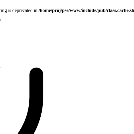
tring is deprecated in
/home/proj/pse/www/include/pub/class.cache.s