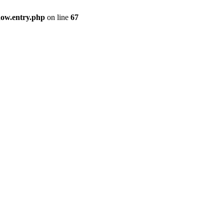
how.entry.php
on line
67