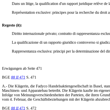
Dans un litige, la qualification d'un rapport juridique relève de la
Représentation exclusive: principes pour la recherche du droit ap
Regesto (it):
Diritto internazionale privato; contratto di rappresentanza esclus
La qualificazione di un rapporto giuridico controverso si giudica
Rappresentanza esclusiva: principi per la determinazione del diri
Erwägungen ab Seite 471
BGE
88 II 471
S. 471
A.- Die Klägerin, die Fadyco Handelsaktiengesellschaft in Basel, sta
Maschinen- und Apparatebau betreibt. Die Klägerin kaufte im eigen
Infolge von Meinungsverschiedenheiten der Parteien, die ihren Grund 
vom 4. Februar, die Geschäftsbeziehungen mit der Klägerin abzubreche
BGE
88 II 471
S. 472