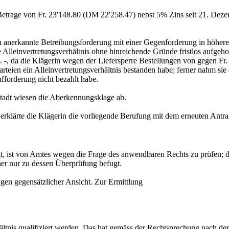
etrage von Fr. 23'148.80 (DM 22'258.47) nebst 5% Zins seit 21. Deze
ch anerkannte Betreibungsforderung mit einer Gegenforderung in höhere
 Alleinvertretungsverhältnis ohne hinreichende Gründe fristlos aufge
0. -, da die Klägerin wegen der Liefersperre Bestellungen von gegen Fr
rteien ein Alleinvertretungsverhältnis bestanden habe; ferner nahm sie
ufforderung nicht bezahlt habe.
Stadt wiesen die Aberkennungsklage ab.
erklärte die Klägerin die vorliegende Berufung mit dem erneuten Antr
iegt, ist von Amtes wegen die Frage des anwendbaren Rechts zu prüfen;
her nur zu dessen Überprüfung befugt.
ngen gegensätzlicher Ansicht. Zur Ermittlung
ältnis qualifiziert werden. Das hat gemäss der Rechtsprechung nach der