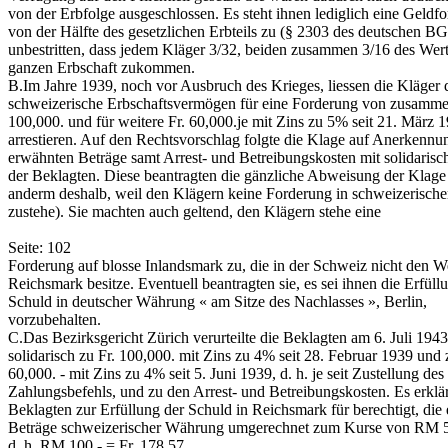
von der Erbfolge ausgeschlossen. Es steht ihnen lediglich eine Geldf
von der Hälfte des gesetzlichen Erbteils zu (§ 2303 des deutschen BG
unbestritten, dass jedem Kläger 3/32, beiden zusammen 3/16 des Wert
ganzen Erbschaft zukommen.
B.­Im Jahre 1939, noch vor Ausbruch des Krieges, liessen die Kläger 
schweizerische Erbschaftsvermögen für eine Forderung von zusamme
100,000.­ und für weitere Fr. 60,000.­je mit Zins zu 5% seit 21. März 
arrestieren. Auf den Rechtsvorschlag folgte die Klage auf Anerkennu
erwähnten Beträge samt Arrest- und Betreibungskosten mit solidarisc
der Beklagten. Diese beantragten die gänzliche Abweisung der Klage 
anderm deshalb, weil den Klägern keine Forderung in schweizerisch
zustehe). Sie machten auch geltend, den Klägern stehe eine
Seite: 102
Forderung auf blosse Inlandsmark zu, die in der Schweiz nicht den We
Reichsmark besitze. Eventuell beantragten sie, es sei ihnen die Erfüll
Schuld in deutscher Währung « am Sitze des Nachlasses », Berlin,
vorzubehalten.
C.­Das Bezirksgericht Zürich verurteilte die Beklagten am 6. Juli 1943
solidarisch zu Fr. 100,000.­ mit Zins zu 4% seit 28. Februar 1939 und 
60,000. - mit Zins zu 4% seit 5. Juni 1939, d. h. je seit Zustellung des
Zahlungsbefehls, und zu den Arrest- und Betreibungskosten. Es erklär
Beklagten zur Erfüllung der Schuld in Reichsmark für berechtigt, die
Beträge schweizerischer Währung umgerechnet zum Kurse von RM 56.
d. h. RM 100.- = Fr. 178.57.