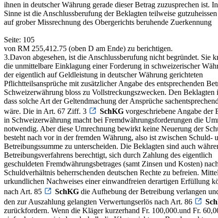
ihnen in deutscher Währung gerade dieser Betrag zuzusprechen ist. I
Sinne ist die Anschlussberufung der Beklagten teilweise gutzuheissen
auf grober Missrechnung des Obergerichts beruhende Zuerkennung
Seite: 105
von RM 255,412.75 (oben D am Ende) zu berichtigen.
3.­Davon abgesehen, ist die Anschlussberufung nicht begründet. Sie kri
die unmittelbare Einklagung einer Forderung in schweizerischer Währ
der eigentlich auf Geldleistung in deutscher Währung gerichteten
Pflichtteilsansprüche mit zusätzlicher Angabe des entsprechenden Bet
Schweizerwährung bloss zu Vollstreckungszwecken. Den Beklagten i
dass solche Art der Geltendmachung der Ansprüche sachentsprechen
wäre. Die in Art. 67 Ziff. 3
SchKG
vorgeschriebene Angabe der
in Schweizerwährung macht bei Fremdwährungsforderungen die Um
notwendig. Aber diese Umrechnung bewirkt keine Neuerung der Sch
besteht nach vor in der fremden Währung, also ist zwischen Schuld- 
Betreibungssumme zu unterscheiden. Die Beklagten sind auch währe
Betreibungsverfahrens berechtigt, sich durch Zahlung des eigentlich
geschuldeten Fremdwährungsbetrages (samt Zinsen und Kosten) nac
Schuldverhältnis beherrschenden deutschen Rechte zu befreien. Mitte
urkundlichen Nachweises einer einwandfreien derartigen Erfüllung k
nach Art. 85
SchKG
die Aufhebung der Betreibung verlangen und
den zur Auszahlung gelangten Verwertungserlös nach Art. 86
Sc
zurückfordern. Wenn die Kläger kurzerhand Fr. 100,000.­und Fr. 60,00