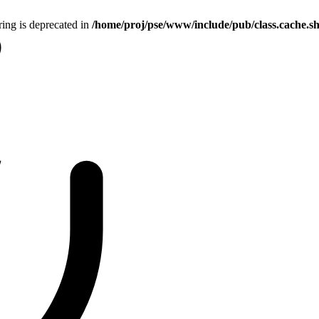
tring is deprecated in
/home/proj/pse/www/include/pub/class.cache.s