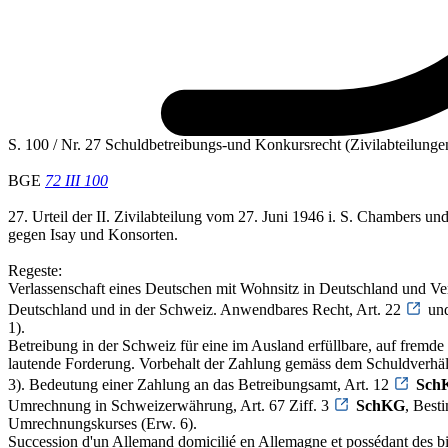
S. 100 / Nr. 27 Schuldbetreibungs-und Konkursrecht (Zivilabteilungen
BGE
72 III 100
27. Urteil der II. Zivilabteilung vom 27. Juni 1946 i. S. Chambers und
gegen Isay und Konsorten.
Regeste:
Verlassenschaft eines Deutschen mit Wohnsitz in Deutschland und V
Deutschland und in der Schweiz. Anwendbares Recht, Art. 22
un
1).
Betreibung in der Schweiz für eine im Ausland erfüllbare, auf fremd
lautende Forderung. Vorbehalt der Zahlung gemäss dem Schuldverhäl
3). Bedeutung einer Zahlung an das Betreibungsamt, Art. 12
Sch
Umrechnung in Schweizerwährung, Art. 67 Ziff. 3
SchKG
, Best
Umrechnungskurses (Erw. 6).
Succession d'un Allemand domicilié en Allemagne et possédant des b