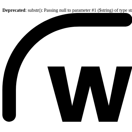
Deprecated
: substr(): Passing null to parameter #1 ($string) of type s