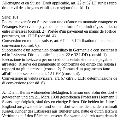
Allemagne et en Suisse. Droit applicable, art. 22 et 32 LF sur les rapp
droit civil des citoyens établis et en séjour (consid. 1).
Seite: 101
Poursuite exercée en Suisse pour une créance en monnaie étrangère et
l'étranger. Réserve du payement en conformité du droit régissant les r
entre intéressés (consid. 2). Portée d'un payement en mains de l'office
poursuites, art. 12 LP (consid. 4).
Conversion en monnaie suisse, art. 67 ch. 3 LP; fixation du cours de
conversion (consid. 6).
Successione d'un germanico domiciliato in Germania e con sostanza 
ed in Isvizzera. Diritto applicabile, art. 22 e 32 LDD (consid. 1).
Esecuzione in Isvizzera per un credito in valuta straniera e pagabile
all'estero. Riserva del pagamento in conformità del diritto che regola i
rapporti tra gli interessati (consid. 2). Portata d'un pagamento fatto
all'ufficio d'esecuzione, art. 12 LEF (consid. 4).
Conversione in valuta svizzera, art. 67 cifra 3 LEF; determinazione de
di conversione (consid. 6).
A. ­ Die in Berlin wohnenden Beklagten, Ehefrau und Sohn des dort 
gewesenen und am 21. März 1938 gestorbenen Professors Hermann Is
Staatsangehörigkeit, sind dessen einzige Erben. Die beiden im Jahre 
England ausgewanderten und seither dort wohnenden, zudem naturali
Kläger, Kinder des Erblassers aus früherer Ehe, hatte er durch letztwil
Verfügung auf den Pflichtteil gesetzt. Sie waren dadurch nach deuts