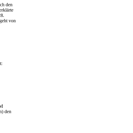
ich den
rklärte
28.
geht von
t:
RM
n) den