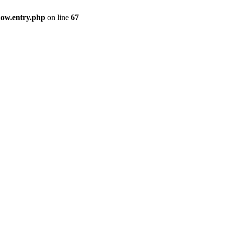
how.entry.php
on line
67