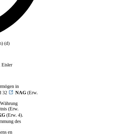
) (d)
 Eisler
ermögen in
d 32
NAG
(Erw.
e Währung
tnis (Erw.
KG
(Erw. 4).
immung des
iens en