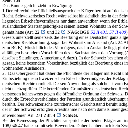
Seite: 104
Das Bundesgericht zieht in Erwägung:
1.­Der erbrechtliche Pflichtteilsanspruch der Kläger beruht auf deutsc
Recht. Schweizerisches Recht wäre selbst hinsichtlich des in der Sch
liegenden Erbschaftsvermögens nur dann anwendbar, wenn der Erbla
ausländischer Staatsangehörigkeit seinen letzten Wohnsitz in der Sch
gehabt hätte (Art. 22
und 32
NAG
; BGE
52 II 431
,
57 II 400
)
Gesetz unterstellt seinerseits die Beerbung eines Deutschen ganz allg
deutschen Rechtsordnung, sogar bei Wohnsitz im Ausland (Art. 24 A
zum BGB). Hinsichtlich des Vermögens, das im Auslande liegt, gibt es
allfälligen besondern Vorschriften des « Sachstatutes » den Vorrang (
daselbst; Staudinger, Anmerkung A dazu). In der Schweiz bestehen ab
gesagt, keine besondern Vorschriften bezüglich der Beerbung eines 
wohnenden Ausländers.
2. ­ Das Obergericht hat daher die Pflichtteile der Kläger mit Recht unt
Einbeziehung des schweizerischen Erbschaftsvermögens der Beklagt
deutschem Rechte ermittelt. Dessen Anwendung als solche ist vom B
nicht nachzuprüfen. Die betreffenden Grundsätze des deutschen Rech
verstossen keineswegs gegen die öffentliche Ordnung der Schweiz. D
durch die Erbrechtsverhältnisse der Parteien grundsätzlich überhaupt 
berührt. Der schweizerische (zürcherische) Gerichtsstand beruht ledig
der in der Schweiz erfolgten Arrestnahme nach dem damals uneinges
anwendbaren Art. 271 Ziff. 4
SchKG
.
Bei der Bemessung der Pflichtteilsansprüche der beiden Kläger auf 
108,046.47 hat es somit sein Bewenden. Daher ist aber auch kein Zwe