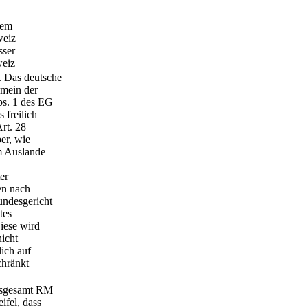
hem
weiz
sser
weiz
. Das deutsche
emein der
bs. 1 des EG
 freilich
Art. 28
er, wie
im Auslande
er
en nach
undesgericht
tes
iese wird
nicht
lich auf
chränkt
insgesamt RM
ifel, dass