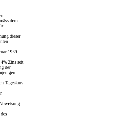
en
gemäss dem
ür
nung dieser
hnten
ruar 1939
 4% Zins seit
ng der
emjenigen
en Tageskurs
r
e Abweisung
 des