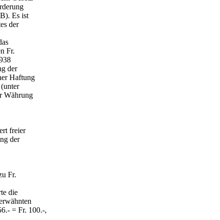
orderung
B). Es ist
es der
das
n Fr.
1938
ng der
her Haftung
(unter
er Währung
rt freier
ung der
zu Fr.
te die
 erwähnten
- = Fr. 100.-,