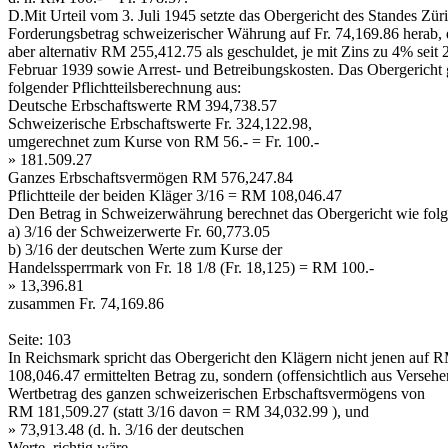
D.­Mit Urteil vom 3. Juli 1945 setzte das Obergericht des Standes Zür
Forderungsbetrag schweizerischer Währung auf Fr. 74,169.86 herab, e
aber alternativ RM 255,412.75 als geschuldet, je mit Zins zu 4% seit 
Februar 1939 sowie Arrest- und Betreibungskosten. Das Obergericht 
folgender Pflichtteilsberechnung aus:
Deutsche Erbschaftswerte RM 394,738.57
Schweizerische Erbschaftswerte Fr. 324,122.98,
umgerechnet zum Kurse von RM 56.- = Fr. 100.-
» 181.509.27
Ganzes Erbschaftsvermögen RM 576,247.84
Pflichtteile der beiden Kläger 3/16 = RM 108,046.47
Den Betrag in Schweizerwährung berechnet das Obergericht wie folg
a) 3/16 der Schweizerwerte Fr. 60,773.05
b) 3/16 der deutschen Werte zum Kurse der
Handelssperrmark von Fr. 18 1/8 (Fr. 18,125) = RM 100.-
» 13,396.81
zusammen Fr. 74,169.86
Seite: 103
In Reichsmark spricht das Obergericht den Klägern nicht jenen auf 
108,046.47 ermittelten Betrag zu, sondern (offensichtlich aus Versehe
Wertbetrag des ganzen schweizerischen Erbschaftsvermögens von
RM 181,509.27 (statt 3/16 davon = RM 34,032.99 ), und
» 73,913.48 (d. h. 3/16 der deutschen
Werte, richtig wäre