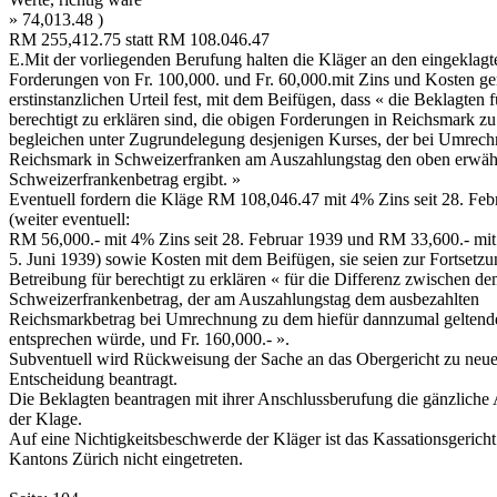
» 74,013.48 )
RM 255,412.75 statt RM 108.046.47
E.­Mit der vorliegenden Berufung halten die Kläger an den eingeklagt
Forderungen von Fr. 100,000.­ und Fr. 60,000.­mit Zins und Kosten 
erstinstanzlichen Urteil fest, mit dem Beifügen, dass « die Beklagten f
berechtigt zu erklären sind, die obigen Forderungen in Reichsmark zu
begleichen unter Zugrundelegung desjenigen Kurses, der bei Umrech
Reichsmark in Schweizerfranken am Auszahlungstag den oben erwä
Schweizerfrankenbetrag ergibt. »
Eventuell fordern die Kläge RM 108,046.47 mit 4% Zins seit 28. Feb
(weiter eventuell:
RM 56,000.- mit 4% Zins seit 28. Februar 1939 und RM 33,600.- mit
5. Juni 1939) sowie Kosten mit dem Beifügen, sie seien zur Fortsetzu
Betreibung für berechtigt zu erklären « für die Differenz zwischen d
Schweizerfrankenbetrag, der am Auszahlungstag dem ausbezahlten
Reichsmarkbetrag bei Umrechnung zu dem hiefür dannzumal geltend
entsprechen würde, und Fr. 160,000.- ».
Subventuell wird Rückweisung der Sache an das Obergericht zu neue
Entscheidung beantragt.
Die Beklagten beantragen mit ihrer Anschlussberufung die gänzlich
der Klage.
Auf eine Nichtigkeitsbeschwerde der Kläger ist das Kassationsgericht
Kantons Zürich nicht eingetreten.