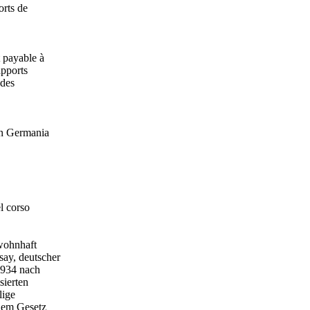
orts de
 payable à
apports
 des
in Germania
l corso
wohnhaft
ay, deutscher
1934 nach
sierten
lige
chem Gesetz