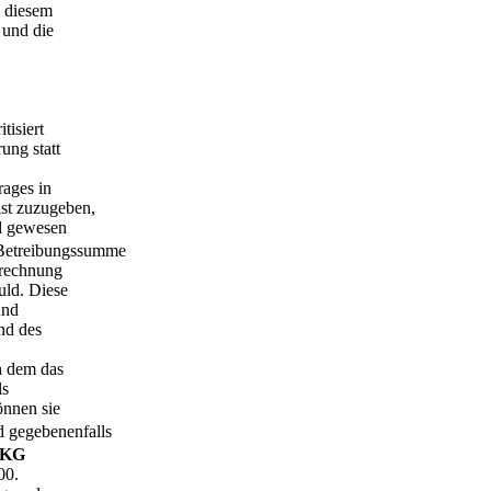
n diesem
 und die
tisiert
ung statt
rages in
st zuzugeben,
d gewesen
 Betreibungssumme
rechnung
uld. Diese
und
nd des
h dem das
ls
önnen sie
 gegebenenfalls
hKG
0.­