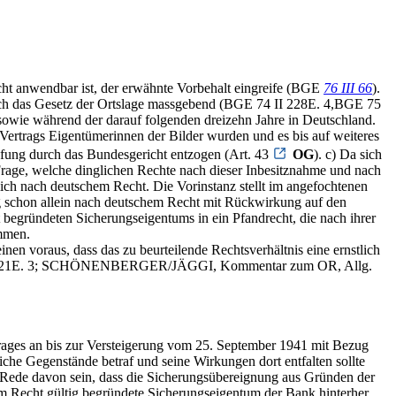
ht anwendbar ist, der erwähnte Vorbehalt eingreife (BGE
76 III 66
).
lich das Gesetz der Ortslage massgebend (BGE 74 II 228E. 4,BGE 75
sowie während der darauf folgenden dreizehn Jahre in Deutschland.
Vertrags Eigentümerinnen der Bilder wurden und es bis auf weiteres
üfung durch das Bundesgericht entzogen (Art. 43
OG
). c) Da sich
 Frage, welche dinglichen Rechte nach dieser Inbesitznahme und nach
ch nach deutschem Recht. Die Vorinstanz stellt im angefochtenen
ung schon allein nach deutschem Recht mit Rückwirkung auf den
 begründeten Sicherungseigentums in ein Pfandrecht, die nach ihrer
ommen.
n voraus, dass das zu beurteilende Rechtsverhältnis eine ernstlich
 221E. 3; SCHÖNENBERGER/JÄGGI, Kommentar zum OR, Allg.
rages an bis zur Versteigerung vom 25. September 1941 mit Bezug
iche Gegenstände betraf und seine Wirkungen dort entfalten sollte
ie Rede davon sein, dass die Sicherungsübereignung aus Gründen der
hem Recht gültig begründete Sicherungseigentum der Bank hinterher