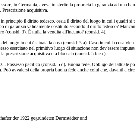
sessore, in Germania, aveva trasferito la proprietà in garanzia ad una ban
. Prescrizione acquisitiva.
in principio il diritto tedesco, ossia il diritto del luogo in cui i quadri 
scopo di garanzia validamente costituito secondo il diritto tedesco? Manc
o (consid. 3). È nulla la vendita all'incanto? (consid. 4).
o del luogo in cui è situata la cosa (consid. 5 a). Caso in cui la cosa vien
ossesso esercitato nel primitivo luogo di situazione non dev'essere imputa
, la prescrizione acquisitiva era bloccata (consid. 5 b e c).
 CC. Possesso pacifico (consid. 5 d). Buona fede. Obbligo dell'attuale po
va. Può avvalersi della propria buona fede anche colui che, davanti a circ
chafter der 1922 gegründeten Darmstädter und