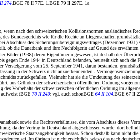
II 274
,BGE 78 II 77E. 1,BGE 79 II 297E. 1a,
b, wenn nach den schweizerischen Kollisionsnormen ausländisches Rec
g des Bundesgerichts wie für die Rechte an Liegenschaften grundsätz
ch bei Abschluss des Sicherungsübereignungsvertrages (Dezember 1931) 
eilt, ob die Danatbank und ihre Nachfolgerin auf Grund des erwähnten 
 der Bilder (1938) deren Eigentümerin gewesen, ist deshalb der Überpr
 bis gegen Ende 1944 in Deutschland befanden, beurteilt sich auch die
r Versteigerung vom 25. September 1941, daran bestanden, grundsätzli
rer Auffassung in der Schweiz nicht anzuerkennenden - Vermögenseinzieh
chmidts zurückgefallen. Vielmehr hat sie die Umdeutung des seinerzeit
führt, aus Gründen der schweizerischen öffentlichen Ordnung vorgen
es Vorbehalts der schweizerischen öffentlichen Ordnung im allgemeine
) aufweist (BGE
78 II 249
; vgl. auch schonBGE
64 II 104
,BGE 67 II
natbank sowie die Rechtsverhältnisse, die vom Abschluss dieses Vert
iehung, da der Vertrag in Deutschland abgeschlossen wurde, dort befindl
schweizerische Staatsangehörigkeit besass. Schon deshalb kann nicht d
zudeuten sei. Im übrigen ist nicht ersichtlich, wieso das nach deutsc