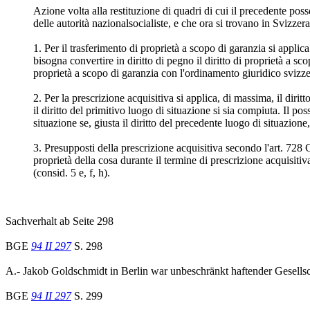
Azione volta alla restituzione di quadri di cui il precedente pos
delle autorità nazionalsocialiste, e che ora si trovano in Svizzera
1. Per il trasferimento di proprietà a scopo di garanzia si applica 
bisogna convertire in diritto di pegno il diritto di proprietà a 
proprietà a scopo di garanzia con l'ordinamento giuridico svizzer
2. Per la prescrizione acquisitiva si applica, di massima, il diritt
il diritto del primitivo luogo di situazione si sia compiuta. Il p
situazione se, giusta il diritto del precedente luogo di situazione
3. Presupposti della prescrizione acquisitiva secondo l'art. 728
proprietà della cosa durante il termine di prescrizione acquisiti
(consid. 5 e, f, h).
Sachverhalt ab Seite 298
BGE
94 II 297
S. 298
A.- Jakob Goldschmidt in Berlin war unbeschränkt haftender Gesells
BGE
94 II 297
S. 299