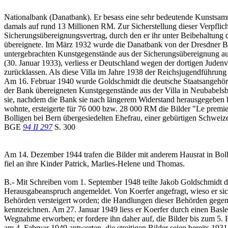
Nationalbank (Danatbank). Er besass eine sehr bedeutende Kunstsamm
damals auf rund 13 Millionen RM. Zur Sicherstellung dieser Verpflic
Sicherungsübereignungsvertrag, durch den er ihr unter Beibehaltung d
übereignete. Im März 1932 wurde die Danatbank von der Dresdner B
untergebrachten Kunstgegenstände aus der Sicherungsübereignung aus
(30. Januar 1933), verliess er Deutschland wegen der dortigen Juden
zurücklassen. Als diese Villa im Jahre 1938 der Reichsjugendführun
Am 16. Februar 1940 wurde Goldschmidt die deutsche Staatsangehörigk
der Bank übereigneten Kunstgegenstände aus der Villa in Neubabelsb
sie, nachdem die Bank sie nach längerem Widerstand herausgegeben ha
wohnte, ersteigerte für 76 000 bzw. 28 000 RM die Bilder "Le premie
Bolligen bei Bern übergesiedelten Ehefrau, einer gebürtigen Schweizer
BGE
94 II 297
S. 300
Am 14. Dezember 1944 trafen die Bilder mit anderem Hausrat in Boll
fiel an ihre Kinder Patrick, Marlies-Helene und Thomas.
B.- Mit Schreiben vom 1. September 1948 teilte Jakob Goldschmidt d
Herausgabeanspruch angemeldet. Von Koerfer angefragt, wieso er sich 
Behörden versteigert worden; die Handlungen dieser Behörden gegen
kennzeichnen. Am 27. Januar 1949 liess er Koerfer durch einen Basl
Wegnahme erworben; er fordere ihn daher auf, die Bilder bis zum 5. F
am 4. Februar 1949 antworten, die streitigen Bilder seien bereits 1