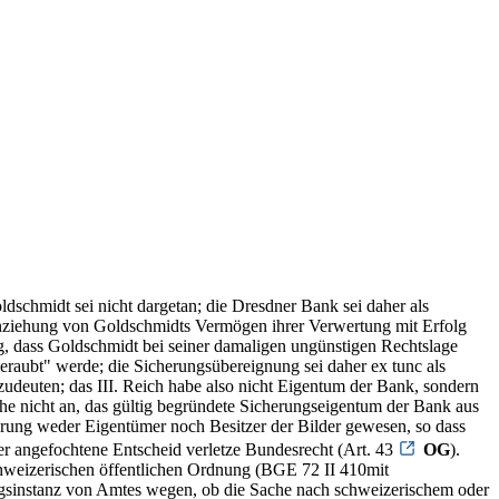
schmidt sei nicht dargetan; die Dresdner Bank sei daher als
inziehung von Goldschmidts Vermögen ihrer Verwertung mit Erfolg
ig, dass Goldschmidt bei seiner damaligen ungünstigen Rechtslage
eraubt" werde; die Sicherungsübereignung sei daher ex tunc als
zudeuten; das III. Reich habe also nicht Eigentum der Bank, sondern
he nicht an, das gültig begründete Sicherungseigentum der Bank aus
erung weder Eigentümer noch Besitzer der Bilder gewesen, so dass
er angefochtene Entscheid verletze Bundesrecht (Art. 43
OG
).
schweizerischen öffentlichen Ordnung (BGE 72 II 410mit
ngsinstanz von Amtes wegen, ob die Sache nach schweizerischem oder