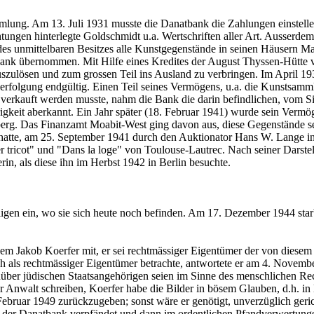
lung. Am 13. Juli 1931 musste die Danatbank die Zahlungen einstellen
htungen hinterlegte Goldschmidt u.a. Wertschriften aller Art. Ausserd
es unmittelbaren Besitzes alle Kunstgegenstände in seinen Häusern Mat
ank übernommen. Mit Hilfe eines Kredites der August Thyssen-Hütte v
zulösen und zum grossen Teil ins Ausland zu verbringen. Im April 193
verfolgung endgültig. Einen Teil seines Vermögens, u.a. die Kunstsam
g verkauft werden musste, nahm die Bank die darin befindlichen, vom 
eit aberkannt. Ein Jahr später (18. Februar 1941) wurde sein Vermöge
erg. Das Finanzamt Moabit-West ging davon aus, diese Gegenstände seie
tte, am 25. September 1941 durch den Auktionator Hans W. Lange in Be
r tricot" und "Dans la loge" von Toulouse-Lautrec. Nach seiner Darstel
in, als diese ihn im Herbst 1942 in Berlin besuchte.
igen ein, wo sie sich heute noch befinden. Am 17. Dezember 1944 starb
em Jakob Koerfer mit, er sei rechtmässiger Eigentümer der von diese
als rechtmässiger Eigentümer betrachte, antwortete er am 4. November 
über jüdischen Staatsangehörigen seien im Sinne des menschlichen Rec
er Anwalt schreiben, Koerfer habe die Bilder in bösem Glauben, d.h. 
ebruar 1949 zurückzugeben; sonst wäre er genötigt, unverzüglich gerich
931 der Danatbank verpfändet und dann im ordentlichen Pfandverwertungs