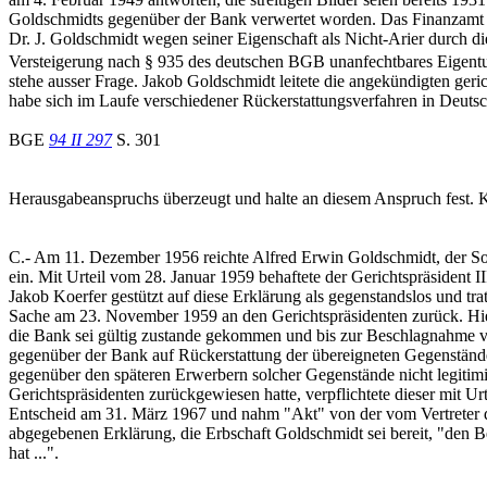
Goldschmidts gegenüber der Bank verwertet worden. Das Finanzamt Be
Dr. J. Goldschmidt wegen seiner Eigenschaft als Nicht-Arier durch di
Versteigerung nach § 935 des deutschen BGB unanfechtbares Eigent
stehe ausser Frage. Jakob Goldschmidt leitete die angekündigten geric
habe sich im Laufe verschiedener Rückerstattungsverfahren in Deutsc
BGE
94 II 297
S. 301
Herausgabeanspruchs überzeugt und halte an diesem Anspruch fest. 
C.- Am 11. Dezember 1956 reichte Alfred Erwin Goldschmidt, der Soh
ein. Mit Urteil vom 28. Januar 1959 behaftete der Gerichtspräsident I
Jakob Koerfer gestützt auf diese Erklärung als gegenstandslos und tr
Sache am 23. November 1959 an den Gerichtspräsidenten zurück. Hie
die Bank sei gültig zustande gekommen und bis zur Beschlagnahme v
gegenüber der Bank auf Rückerstattung der übereigneten Gegenstän
gegenüber den späteren Erwerbern solcher Gegenstände nicht legitimi
Gerichtspräsidenten zurückgewiesen hatte, verpflichtete dieser mit U
Entscheid am 31. März 1967 und nahm "Akt" von der vom Vertreter d
abgegebenen Erklärung, die Erbschaft Goldschmidt sei bereit, "den 
hat ...".