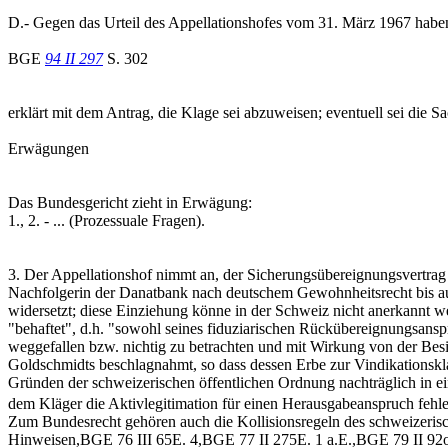
D.- Gegen das Urteil des Appellationshofes vom 31. März 1967 habe
BGE
94 II 297
S. 302
erklärt mit dem Antrag, die Klage sei abzuweisen; eventuell sei die
Erwägungen
Das Bundesgericht zieht in Erwägung:
1., 2. - ... (Prozessuale Fragen).
3. Der Appellationshof nimmt an, der Sicherungsübereignungsvertrag
Nachfolgerin der Danatbank nach deutschem Gewohnheitsrecht bis au
widersetzt; diese Einziehung könne in der Schweiz nicht anerkannt w
"behaftet", d.h. "sowohl seines fiduziarischen Rückübereignungsansp
weggefallen bzw. nichtig zu betrachten und mit Wirkung von der Besi
Goldschmidts beschlagnahmt, so dass dessen Erbe zur Vindikationskla
Gründen der schweizerischen öffentlichen Ordnung nachträglich in ei
dem Kläger die Aktivlegitimation für einen Herausgabeanspruch fehle
Zum Bundesrecht gehören auch die Kollisionsregeln des schweizerisc
Hinweisen,BGE 76 III 65E. 4,BGE 77 II 275E. 1 a.E.,BGE 79 II 9