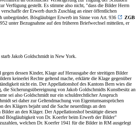
Verfügung gestellt. Es stimme also nicht, "dass die Bilder Herrn
 verschaffe der Erwerb durch Zuschlag an einer öffentlichen
h unbegründet. Bösgläubiger Erwerb im Sinne von Art. 936
ZGB
l 1952 unter Bezugnahme auf den früheren Briefwechsel mitteilen, er
 starb Jakob Goldschmidt in New York.
gegen dessen Kinder, Klage auf Herausgabe der streitigen Bilder
Bildern keinerlei Rechte geltend mache, erklärte die Klage gegenüber
tändigkeit nicht ein. Der Appellationshof des Kantons Bern wies die
g, die Sicherungsübereignung von Jakob Goldschmidts Kunstbesitz an
e sei also Goldschmidt nur ein schuldrechtlicher Anspruch
schmidt sei daher zur Geltendmachung von Eigentumsansprüchen
on des Klägers bejaht und die Sache neuerdings an den
 Bilder an den Kläger. Der Appellationshof bestätigte diesen
nd Bösgläubigkeit von Dr. Koerfer beim Erwerb der Bilder"
zuzahlen, welchen Dr. Koerfer 1941 für die Bilder in RM ausgelegt