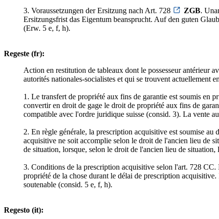
3. Voraussetzungen der Ersitzung nach Art. 728
ZGB
. Una
Ersitzungsfrist das Eigentum beansprucht. Auf den guten Glaube
(Erw. 5 e, f, h).
Regeste (fr):
Action en restitution de tableaux dont le possesseur antérieur a
autorités nationales-socialistes et qui se trouvent actuellement e
1. Le transfert de propriété aux fins de garantie est soumis en pri
convertir en droit de gage le droit de propriété aux fins de gara
compatible avec l'ordre juridique suisse (consid. 3). La vente au
2. En règle générale, la prescription acquisitive est soumise au d
acquisitive ne soit accomplie selon le droit de l'ancien lieu de 
de situation, lorsque, selon le droit de l'ancien lieu de situation, 
3. Conditions de la prescription acquisitive selon l'art. 728 CC.
propriété de la chose durant le délai de prescription acquisitive
soutenable (consid. 5 e, f, h).
Regesto (it):