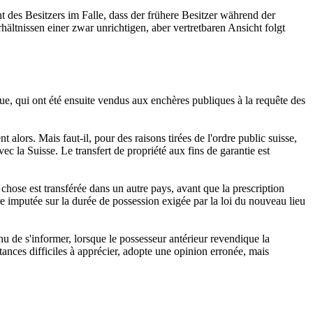
 des Besitzers im Falle, dass der frühere Besitzer während der
ltnissen einer zwar unrichtigen, aber vertretbaren Ansicht folgt
que, qui ont été ensuite vendus aux enchères publiques à la requête des
t alors. Mais faut-il, pour des raisons tirées de l'ordre public suisse,
ec la Suisse. Le transfert de propriété aux fins de garantie est
a chose est transférée dans un autre pays, avant que la prescription
être imputée sur la durée de possession exigée par la loi du nouveau lieu
enu de s'informer, lorsque le possesseur antérieur revendique la
stances difficiles à apprécier, adopte une opinion erronée, mais