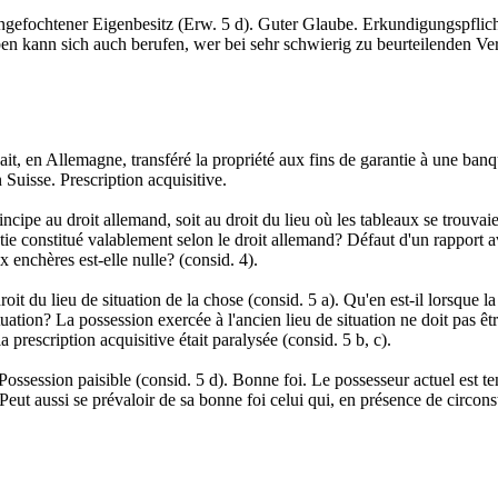
ngefochtener Eigenbesitz (Erw. 5 d). Guter Glaube. Erkundigungspflicht
n kann sich auch berufen, wer bei sehr schwierig zu beurteilenden Verhä
vait, en Allemagne, transféré la propriété aux fins de garantie à une ban
n Suisse. Prescription acquisitive.
ncipe au droit allemand, soit au droit du lieu où les tableaux se trouvaien
ntie constitué valablement selon le droit allemand? Défaut d'un rapport av
x enchères est-elle nulle? (consid. 4).
roit du lieu de situation de la chose (consid. 5 a). Qu'en est-il lorsque l
situation? La possession exercée à l'ancien lieu de situation ne doit pas 
la prescription acquisitive était paralysée (consid. 5 b, c).
 Possession paisible (consid. 5 d). Bonne foi. Le possesseur actuel est t
. Peut aussi se prévaloir de sa bonne foi celui qui, en présence de circon