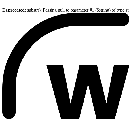
Deprecated
: substr(): Passing null to parameter #1 ($string) of type s