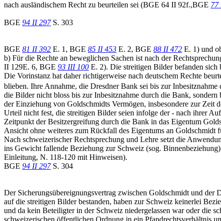
nach ausländischem Recht zu beurteilen sei (BGE 64 II 92f.,BGE
77 
BGE
94 II 297
S. 303
BGE
81 II 392
E. 1, BGE
85 II 453
E. 2, BGE
88 II 472
E. 1) und o
b) Für die Rechte an beweglichen Sachen ist nach der Rechtsprechun
II 129E. 6, BGE
93 III 100
E. 2). Die streitigen Bilder befanden si
Die Vorinstanz hat daher richtigerweise nach deutschem Rechte beurt
blieben. Ihre Annahme, die Dresdner Bank sei bis zur Inbesitznahme
die Bilder nicht bloss bis zur Inbesitznahme durch die Bank, sondern
der Einziehung von Goldschmidts Vermögen, insbesondere zur Zeit de
Urteil nicht fest, die streitigen Bilder seien infolge der - nach ih
Zeitpunkt der Besitzergreifung durch die Bank in das Eigentum Golds
Ansicht ohne weiteres zum Rückfall des Eigentums an Goldschmidt 
Nach schweizerischer Rechtsprechung und Lehre setzt die Anwendung d
ins Gewicht fallende Beziehung zur Schweiz (sog. Binnenbeziehung
Einleitung, N. 118-120 mit Hinweisen).
BGE
94 II 297
S. 304
Der Sicherungsübereignungsvertrag zwischen Goldschmidt und der Da
auf die streitigen Bilder bestanden, haben zur Schweiz keinerlei Bez
und da kein Beteiligter in der Schweiz niedergelassen war oder die 
schweizerischen öffentlichen Ordnung in ein Pfandrechtsverhältnis um