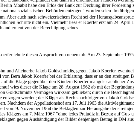
rlin-Moabit habe den Erlös der Bank zur Deckung ihrer Forderung zur 
e nationalsozialistischen Behörden entzogen" worden seien. Im übrigen
um. Aber auch nach schweizerischem Recht sei der Herausgabeanspruc
htlichen Schritte nicht ein. Vielmehr liess er Koerfer erst am 24. Apri
hland erneut von der Berechtigung seines
Koerfer lehnte diesen Anspruch von neuem ab. Am 23. September 1955
n und Alleinerbe Jakob Goldschmidts, gegen Jakob Koerfer, eventuell 
II von Bern Jakob Koerfer bei der Erklärung, dass er an den streitigen 
at auf die Klage gegenüber den Kindern Koerfer mangels sachlicher Zus
rauf wies dieser die Klage am 28. August 1962 ab mit der Begründun
on Goldschmidts Vermögen wirksam geblieben; durch die Beschlagnahm
de entzogen worden; der Kläger als Rechtsnachfolger von Jakob Gold
ert. Nachdem der Appellationshof am 17. Juli 1963 die Aktivlegitimati
rteil vom 9. November 1964 die Beklagten zur Herausgabe der streitigen
es Klägers am 7. März 1967 "ohne jedes Präjudiz in Bezug auf Gut- u
Beklagten gegen Aushändigung der Bilder denjenigen Betrag in DM aus