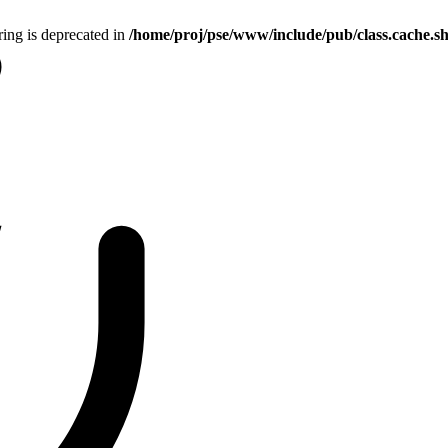
tring is deprecated in
/home/proj/pse/www/include/pub/class.cache.s