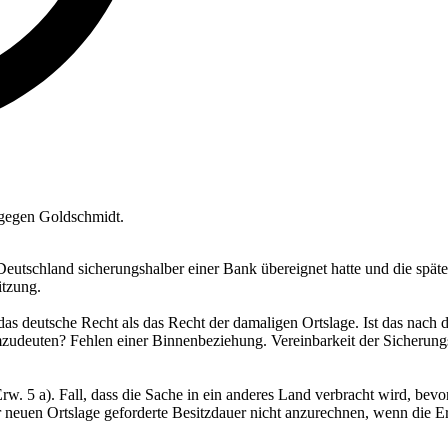
r gegen Goldschmidt.
Deutschland sicherungshalber einer Bank übereignet hatte und die späte
itzung.
h das deutsche Recht als das Recht der damaligen Ortslage. Ist das na
mzudeuten? Fehlen einer Binnenbeziehung. Vereinbarkeit der Sicherung
Erw. 5 a). Fall, dass die Sache in ein anderes Land verbracht wird, bevo
er neuen Ortslage geforderte Besitzdauer nicht anzurechnen, wenn die 