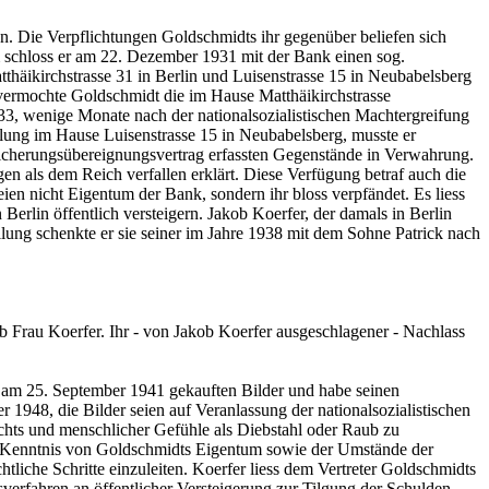
. Die Verpflichtungen Goldschmidts ihr gegenüber beliefen sich
em schloss er am 22. Dezember 1931 mit der Bank einen sog.
thäikirchstrasse 31 in Berlin und Luisenstrasse 15 in Neubabelsberg
ermochte Goldschmidt die im Hause Matthäikirchstrasse
3, wenige Monate nach der nationalsozialistischen Machtergreifung
mlung im Hause Luisenstrasse 15 in Neubabelsberg, musste er
Sicherungsübereignungsvertrag erfassten Gegenstände in Verwahrung.
n als dem Reich verfallen erklärt. Diese Verfügung betraf auch die
n nicht Eigentum der Bank, sondern ihr bloss verpfändet. Es liess
rlin öffentlich versteigern. Jakob Koerfer, der damals in Berlin
lung schenkte er sie seiner im Jahre 1938 mit dem Sohne Patrick nach
 Frau Koerfer. Ihr - von Jakob Koerfer ausgeschlagener - Nachlass
m am 25. September 1941 gekauften Bilder und habe seinen
1948, die Bilder seien auf Veranlassung der nationalsozialistischen
hts und menschlicher Gefühle als Diebstahl oder Raub zu
in Kenntnis von Goldschmidts Eigentum sowie der Umstände der
tliche Schritte einzuleiten. Koerfer liess dem Vertreter Goldschmidts
verfahren an öffentlicher Versteigerung zur Tilgung der Schulden