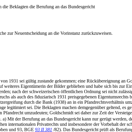
n die Beklagten die Berufung an das Bundesgericht
 Sache zur Neuentscheidung an die Vorinstanz zurückzuweisen.
 von 1931 sei gültig zustande gekommen; eine Rückübereignung an Gold
f weiteres Eigentümerin der Bilder geblieben und habe sich bis zur E
erden; nach der schweizerischen öffentlichen Ordnung sei nicht zuläss
ruchs als auch des fiduziarisch 1931 preisgegebenen Eigentumsrechts b
tzergreifung durch die Bank (1938) an in ein Pfandrechtsverhältnis um
ge legitimiert sei. Die Beklagten machen demgegenüber geltend, es ge
n Pfandrecht umzudeuten; Goldschmidt sei daher zur Zeit der Versteig
. a) Mit der Berufung an das Bundesgericht kann nur gerügt werden, d
hen internationalen Privatrechts und insbesondere der Vorbehalt der 
2oben und 93, BGE
93 II 381
/82). Das Bundesgericht prüft als Berufu