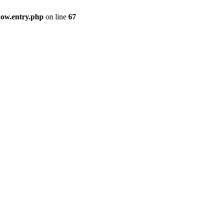
how.entry.php
on line
67