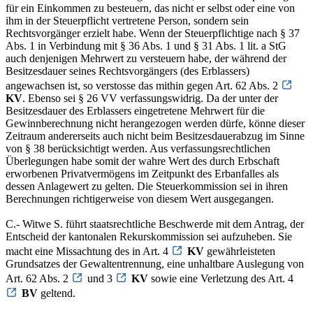
für ein Einkommen zu besteuern, das nicht er selbst oder eine von
ihm in der Steuerpflicht vertretene Person, sondern sein
Rechtsvorgänger erzielt habe. Wenn der Steuerpflichtige nach § 37
Abs. 1 in Verbindung mit § 36 Abs. 1 und § 31 Abs. 1 lit. a StG
auch denjenigen Mehrwert zu versteuern habe, der während der
Besitzesdauer seines Rechtsvorgängers (des Erblassers)
angewachsen ist, so verstosse das mithin gegen Art. 62 Abs. 2
KV
. Ebenso sei § 26 VV verfassungswidrig. Da der unter der
Besitzesdauer des Erblassers eingetretene Mehrwert für die
Gewinnberechnung nicht herangezogen werden dürfe, könne dieser
Zeitraum andererseits auch nicht beim Besitzesdauerabzug im Sinne
von § 38 berücksichtigt werden. Aus verfassungsrechtlichen
Überlegungen habe somit der wahre Wert des durch Erbschaft
erworbenen Privatvermögens im Zeitpunkt des Erbanfalles als
dessen Anlagewert zu gelten. Die Steuerkommission sei in ihren
Berechnungen richtigerweise von diesem Wert ausgegangen.
C.- Witwe S. führt staatsrechtliche Beschwerde mit dem Antrag, der
Entscheid der kantonalen Rekurskommission sei aufzuheben. Sie
macht eine Missachtung des in Art. 4
KV
gewährleisteten
Grundsatzes der Gewaltentrennung, eine unhaltbare Auslegung von
Art. 62 Abs. 2
und 3
KV
sowie eine Verletzung des Art. 4
BV
geltend.