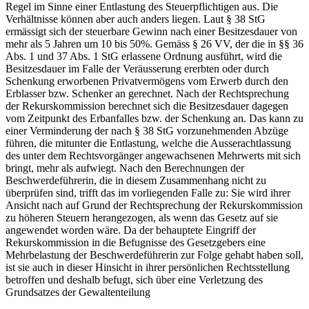
Regel im Sinne einer Entlastung des Steuerpflichtigen aus. Die
Verhältnisse können aber auch anders liegen. Laut § 38 StG
ermässigt sich der steuerbare Gewinn nach einer Besitzesdauer von
mehr als 5 Jahren um 10 bis 50%. Gemäss § 26 VV, der die in §§ 36
Abs. 1 und 37 Abs. 1 StG erlassene Ordnung ausführt, wird die
Besitzesdauer im Falle der Veräusserung ererbten oder durch
Schenkung erworbenen Privatvermögens vom Erwerb durch den
Erblasser bzw. Schenker an gerechnet. Nach der Rechtsprechung
der Rekurskommission berechnet sich die Besitzesdauer dagegen
vom Zeitpunkt des Erbanfalles bzw. der Schenkung an. Das kann zu
einer Verminderung der nach § 38 StG vorzunehmenden Abzüge
führen, die mitunter die Entlastung, welche die Ausserachtlassung
des unter dem Rechtsvorgänger angewachsenen Mehrwerts mit sich
bringt, mehr als aufwiegt. Nach den Berechnungen der
Beschwerdeführerin, die in diesem Zusammenhang nicht zu
überprüfen sind, trifft das im vorliegenden Falle zu: Sie wird ihrer
Ansicht nach auf Grund der Rechtsprechung der Rekurskommission
zu höheren Steuern herangezogen, als wenn das Gesetz auf sie
angewendet worden wäre. Da der behauptete Eingriff der
Rekurskommission in die Befugnisse des Gesetzgebers eine
Mehrbelastung der Beschwerdeführerin zur Folge gehabt haben soll,
ist sie auch in dieser Hinsicht in ihrer persönlichen Rechtsstellung
betroffen und deshalb befugt, sich über eine Verletzung des
Grundsatzes der Gewaltenteilung