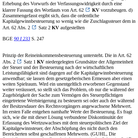
Erhebung des Vorwurfs der Verfassungswidrigkeit durch eine
klarere Fassung des Wortlauts von Art. 62
KV
vorzubeugen. d)
Zusammengefasst ergibt sich, dass die ordentliche
Kapitalgewinnbesteuerung so wenig wie die Zuschlagssteuer dem in
Art. 62 Abs. 2
Satz 2
KV
aufgestellten
BGE
90 I 233
S. 247
Prinzip der Reineinkommensbesteuerung untersteht. Die in Art. 62
Abs. 2
Satz 1
KV
niedergelegten Grundsätze der Allgemeinheit
der Steuer und der Besteuerung nach der wirtschaftlichen
Leistungsfähigkeit sind dagegen auf die Kapitalgewinnbesteuerung
anwendbar; sie lassen dem gesetzgeberischen Ermessen aber einen
weiten Spielraum. Wird ein unentgeltlich erworbener Gegenstand
weiter veräussert, so stellt sich das Problem, ob nur die während der
Zugehörigkeit der Sache zum Vermögen des Steuerpflichtigen
eingetretene Wertsteigerung zu besteuern sei oder auch der während
der Besitzesdauer des Rechtsvorgängers angewachsene Mehrwert.
Im ersten Falle entgehen namhafte Werte der Besteuerung. Es fragt
sich, wie die mit dieser Lösung verbundene Diskontinuität der
Erfassung des Wertzuwachses mit dem steuerpolitischen Ziel der
Kapitalgewinnsteuer, der Abschöpfung des nicht durch den
Bereicherten selbst geschaffenen Mehrwerts. (GUHL, Die