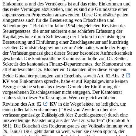
Einkommens und des Vermögens ist auf das reine Einkommen und
das reine Vermögen abzustellen, und es sind die Grundsätze einer
angemessenen Progression anzuwenden. Diese Grundsätze gelten
sinngemäss auch für die Besteuerung von Erbschaften und
Schenkungen." Bei der im Jahre 1954 eingeleiteten Revision des
Steuergesetzes, die unter anderem eine schärfere Erfassung der
Kapitalgewinne durch Schliessung der Lücken in der bisherigen
Besteuerung und Einführung einer Zuschlagssteuer auf kurzfristig
erzielten Grundstücksgewinnen zum Ziele hatte, wurde der Frage
der Verfassungsmässigkeit dieser Steuer besondere Aufmerksamkeit
geschenkt. Die kantonsrätliche Kommission holte von Dr. Reitter,
Sekretär des kantonalen Finanz-Departementes, der Kantonsrat von
alt Bundesrichter Dr. Blocher ein Gutachten über diese Frage ein.
Beide Gutachter gelangten zum Ergebnis, soweit Art. 62 Abs. 2
KV
von Einkommen spreche, habe er auf Kapitalgewinne keinen
Bezug; er stehe schon aus diesem Grunde der Einführung der
vorgesehenen Zuschlagssteuer nicht entgegen. Der Kantonsrat
schloss sich dieser Auffassung an. Wenn er gleichwohl eine
Revision des Art. 62
KV
in die Wege leitete, so lediglich, um
einen (allenfalls vorhandenen) "Rest von Zweifeln über die
verfassungsmässige Zulässigkeit (der Zuschlagssteuer) durch eine
unzweideutige Klarstellung aus der Welt zu schaffen" (Protokoll S.
561). Die Botschaft des Regierungsrates zur Volksabstimmung vom
29. Januar 1961 geht damit zu weit, wenn sie davon spricht, der