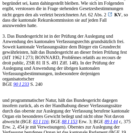
begründet sei, kann dahingestellt bleiben. Wie sich im Folgenden
ergibt, verstossen die in Frage stehenden Gesetzesbestimmungen
nicht gegen den als verletzt bezeichneten Art. 62 Abs. 2
KV
, so
dass die kantonale Rekurskommission sie auf jeden Fall
anzuwenden hatte.
3. Das Bundesgericht ist in der Prüfung der Auslegung und
Anwendung des kantonalen Verfassungsrechts grundsätzlich frei.
Soweit kantonale Verfassungssätze dem Bürger ein Grundrecht
gewährleisten, hält das Bundesgericht an dieser freien Prüfung fest
(JdT 1962 I 273; BONNARD, Problèmes relatifs au recours de
droit public, ZSR 81 II S. 491 Ziff. 148). In der Prüfung der
Auslegung und Anwendung der übrigen kantonalen
Verfassungsbestimmungen, insbesondere derjenigen
organisatorischer
BGE
90 I 233
S. 240
und programmatischer Natur, hält das Bundesgericht dagegen
insofern zurück, als es der Handhabung dieser Verfassungssätze
durch das oberste zur Auslegung der Verfassung berufene kantonale
Organ ein besonderes Gewicht beilegt und nicht ohne Not davon
abweicht (BGE
83 I 116
; BGE
88 I 153
Erw. 3; BGE
89 I 44
c, 375
Erw. 2, 454 je mit Verweisungen). Oberstes zur Auslegung der
Verfassung berufenes Organ ist das kantonale Parlament (BGE 19,