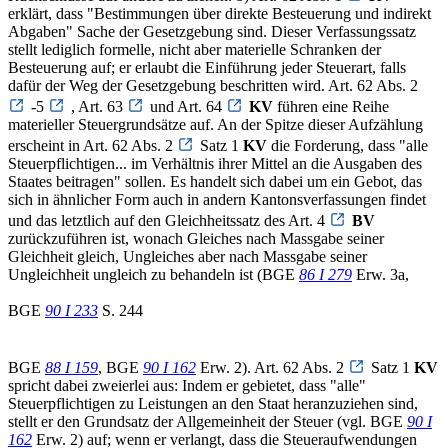
erklärt, dass "Bestimmungen über direkte Besteuerung und indirekt
Abgaben" Sache der Gesetzgebung sind. Dieser Verfassungssatz
stellt lediglich formelle, nicht aber materielle Schranken der
Besteuerung auf; er erlaubt die Einführung jeder Steuerart, falls
dafür der Weg der Gesetzgebung beschritten wird. Art. 62 Abs. 2
-5
, Art. 63
und Art. 64
KV
führen eine Reihe
materieller Steuergrundsätze auf. An der Spitze dieser Aufzählung
erscheint in Art. 62 Abs. 2
Satz 1
KV
die Forderung, dass "alle
Steuerpflichtigen... im Verhältnis ihrer Mittel an die Ausgaben des
Staates beitragen" sollen. Es handelt sich dabei um ein Gebot, das
sich in ähnlicher Form auch in andern Kantonsverfassungen findet
und das letztlich auf den Gleichheitssatz des Art. 4
BV
zurückzuführen ist, wonach Gleiches nach Massgabe seiner
Gleichheit gleich, Ungleiches aber nach Massgabe seiner
Ungleichheit ungleich zu behandeln ist (BGE
86 I 279
Erw. 3a,
BGE
90 I 233
S. 244
BGE
88 I 159
, BGE
90 I 162
Erw. 2). Art. 62 Abs. 2
Satz 1
KV
spricht dabei zweierlei aus: Indem er gebietet, dass "alle"
Steuerpflichtigen zu Leistungen an den Staat heranzuziehen sind,
stellt er den Grundsatz der Allgemeinheit der Steuer (vgl. BGE
90 I
162
Erw. 2) auf; wenn er verlangt, dass die Steueraufwendungen