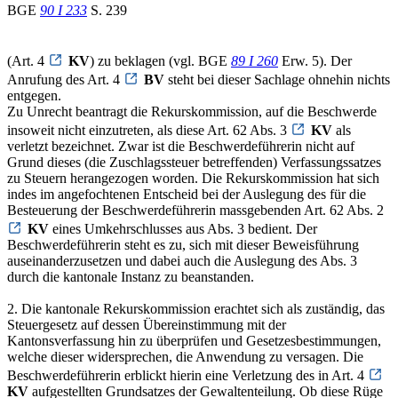
BGE
90 I 233
S. 239
(Art. 4
KV
) zu beklagen (vgl. BGE
89 I 260
Erw. 5). Der
Anrufung des Art. 4
BV
steht bei dieser Sachlage ohnehin nichts
entgegen.
Zu Unrecht beantragt die Rekurskommission, auf die Beschwerde
insoweit nicht einzutreten, als diese Art. 62 Abs. 3
KV
als
verletzt bezeichnet. Zwar ist die Beschwerdeführerin nicht auf
Grund dieses (die Zuschlagssteuer betreffenden) Verfassungssatzes
zu Steuern herangezogen worden. Die Rekurskommission hat sich
indes im angefochtenen Entscheid bei der Auslegung des für die
Besteuerung der Beschwerdeführerin massgebenden Art. 62 Abs. 2
KV
eines Umkehrschlusses aus Abs. 3 bedient. Der
Beschwerdeführerin steht es zu, sich mit dieser Beweisführung
auseinanderzusetzen und dabei auch die Auslegung des Abs. 3
durch die kantonale Instanz zu beanstanden.
2. Die kantonale Rekurskommission erachtet sich als zuständig, das
Steuergesetz auf dessen Übereinstimmung mit der
Kantonsverfassung hin zu überprüfen und Gesetzesbestimmungen,
welche dieser widersprechen, die Anwendung zu versagen. Die
Beschwerdeführerin erblickt hierin eine Verletzung des in Art. 4
KV
aufgestellten Grundsatzes der Gewaltenteilung. Ob diese Rüge