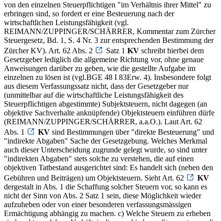
von den einzelnen Steuerpflichtigen "im Verhältnis ihrer Mittel" zu
erbringen sind, so fordert er eine Besteuerung nach der
wirtschaftlichen Leistungsfähigkeit (vgl.
REIMANN/ZUPPINGER/SCHÄRRER, Kommentar zum Zürcher
Steuergesetz, Bd. 1, S. 4 Nr. 3 zur entsprechenden Bestimmung der
Zürcher KV). Art. 62 Abs. 2
Satz 1
KV
schreibt hierbei dem
Gesetzgeber lediglich die allgemeine Richtung vor, ohne genaue
Anweisungen darüber zu geben, wie die gestellte Aufgabe im
einzelnen zu lösen ist (vgl.BGE 48 I 83Erw. 4). Insbesondere folgt
aus diesem Verfassungssatz nicht, dass der Gesetzgeber nur
(unmittelbar auf die wirtschaftliche Leistungsfähigkeit des
Steuerpflichtigen abgestimmte) Subjektsteuern, nicht dagegen (an
objektive Sachverhalte anknüpfende) Objektsteuern einführen dürfe
(REIMANN/ZUPPINGER/SCHÄRRER, a.a.O.). Laut Art. 62
Abs. 1
KV
sind Bestimmungen über "direkte Besteuerung" und
"indirekte Abgaben" Sache der Gesetzgebung. Welches Merkmal
auch dieser Unterscheidung zugrunde gelegt wurde, so sind unter
"indirekten Abgaben" stets solche zu verstehen, die auf einen
objektiven Tatbestand ausgerichtet sind: Es handelt sich (neben den
Gebühren und Beiträgen) um Objektsteuern. Sieht Art. 62
KV
dergestalt in Abs. 1 die Schaffung solcher Steuern vor, so kann es
nicht der Sinn von Abs. 2 Satz 1 sein, diese Möglichkeit wieder
aufzuheben oder von einer besonderen verfassungsmässigen
Ermächtigung abhängig zu machen. c) Welche Steuern zu erheben