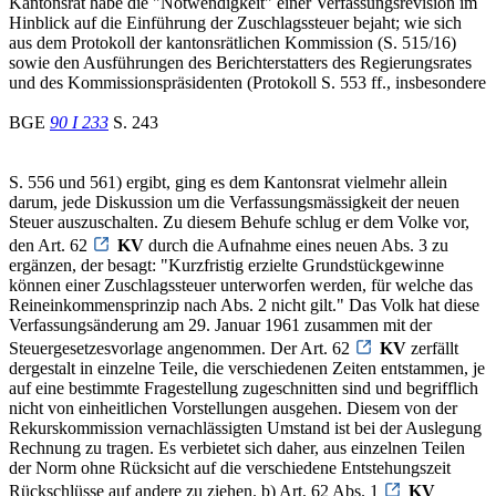
Kantonsrat habe die "Notwendigkeit" einer Verfassungsrevision im
Hinblick auf die Einführung der Zuschlagssteuer bejaht; wie sich
aus dem Protokoll der kantonsrätlichen Kommission (S. 515/16)
sowie den Ausführungen des Berichterstatters des Regierungsrates
und des Kommissionspräsidenten (Protokoll S. 553 ff., insbesondere
BGE
90 I 233
S. 243
S. 556 und 561) ergibt, ging es dem Kantonsrat vielmehr allein
darum, jede Diskussion um die Verfassungsmässigkeit der neuen
Steuer auszuschalten. Zu diesem Behufe schlug er dem Volke vor,
den Art. 62
KV
durch die Aufnahme eines neuen Abs. 3 zu
ergänzen, der besagt: "Kurzfristig erzielte Grundstückgewinne
können einer Zuschlagssteuer unterworfen werden, für welche das
Reineinkommensprinzip nach Abs. 2 nicht gilt." Das Volk hat diese
Verfassungsänderung am 29. Januar 1961 zusammen mit der
Steuergesetzesvorlage angenommen. Der Art. 62
KV
zerfällt
dergestalt in einzelne Teile, die verschiedenen Zeiten entstammen, je
auf eine bestimmte Fragestellung zugeschnitten sind und begrifflich
nicht von einheitlichen Vorstellungen ausgehen. Diesem von der
Rekurskommission vernachlässigten Umstand ist bei der Auslegung
Rechnung zu tragen. Es verbietet sich daher, aus einzelnen Teilen
der Norm ohne Rücksicht auf die verschiedene Entstehungszeit
Rückschlüsse auf andere zu ziehen. b) Art. 62 Abs. 1
KV