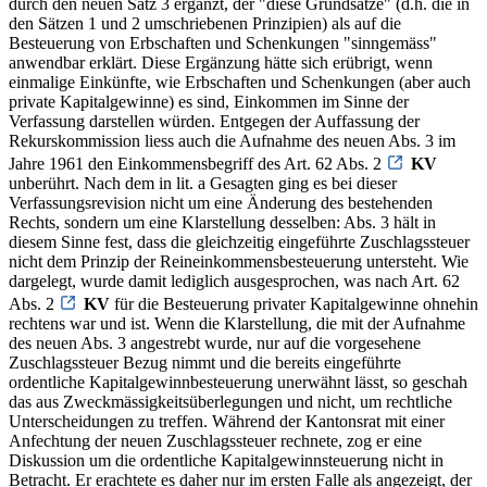
durch den neuen Satz 3 ergänzt, der "diese Grundsätze" (d.h. die in
den Sätzen 1 und 2 umschriebenen Prinzipien) als auf die
Besteuerung von Erbschaften und Schenkungen "sinngemäss"
anwendbar erklärt. Diese Ergänzung hätte sich erübrigt, wenn
einmalige Einkünfte, wie Erbschaften und Schenkungen (aber auch
private Kapitalgewinne) es sind, Einkommen im Sinne der
Verfassung darstellen würden. Entgegen der Auffassung der
Rekurskommission liess auch die Aufnahme des neuen Abs. 3 im
Jahre 1961 den Einkommensbegriff des Art. 62 Abs. 2
KV
unberührt. Nach dem in lit. a Gesagten ging es bei dieser
Verfassungsrevision nicht um eine Änderung des bestehenden
Rechts, sondern um eine Klarstellung desselben: Abs. 3 hält in
diesem Sinne fest, dass die gleichzeitig eingeführte Zuschlagssteuer
nicht dem Prinzip der Reineinkommensbesteuerung untersteht. Wie
dargelegt, wurde damit lediglich ausgesprochen, was nach Art. 62
Abs. 2
KV
für die Besteuerung privater Kapitalgewinne ohnehin
rechtens war und ist. Wenn die Klarstellung, die mit der Aufnahme
des neuen Abs. 3 angestrebt wurde, nur auf die vorgesehene
Zuschlagssteuer Bezug nimmt und die bereits eingeführte
ordentliche Kapitalgewinnbesteuerung unerwähnt lässt, so geschah
das aus Zweckmässigkeitsüberlegungen und nicht, um rechtliche
Unterscheidungen zu treffen. Während der Kantonsrat mit einer
Anfechtung der neuen Zuschlagssteuer rechnete, zog er eine
Diskussion um die ordentliche Kapitalgewinnsteuerung nicht in
Betracht. Er erachtete es daher nur im ersten Falle als angezeigt, der