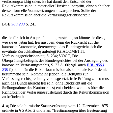
verfassungswidrig seien. Es hat damit den Entscheid der
Rekurskommission in materieller Hinsicht überprüft, ohne sich über
dessen formelle Voraussetzungen auszusprechen. Sollte der
Rekurskommission aber die Verfassungsgerichtsbarkeit,
BGE
90 I 233
S. 241
die sie für sich in Anspruch nimmt, zustehen, so könnte sie diese,
wie sie es getan hat, frei ausüben; denn die Rücksicht auf die
kantonale Autonomie, derentwegen das Bundesgericht sich die
erwähnte Zurückhaltung auferlegt (GIACOMETTI,
Verfassungsgerichtsbarkeit, S. 234; VOGT, Die
Überprüfungsbefugnis des Bundesgerichtes bei der Auslegung des
kantonalen Verfassungsrechts, S. 32 A. 60; vgl. auch
BBl 1856 I
239
f.), kann für die Rekurskommission als kantonale Behörde nicht
bestimmend sein. Kommt ihr jedoch, die Befugnis zur
Verfassungsrechtsprechung vorausgesetzt, freie Prüfung zu, so muss
auch das Bundesgericht frei (d.h. ohne Rücksicht auf die
Stellungnahme des Kantonsrates) entscheiden, wenn es über die
Richtigkeit der Verfassungsauslegung durch die Rekurskommission
zu befinden hat.
4. a) Die solothurnische Staatsverfassung vom 12. Dezember 1875
ordnete in § 5 Abs. 2 und 3 an: "Bestimmungen über Besteuerung