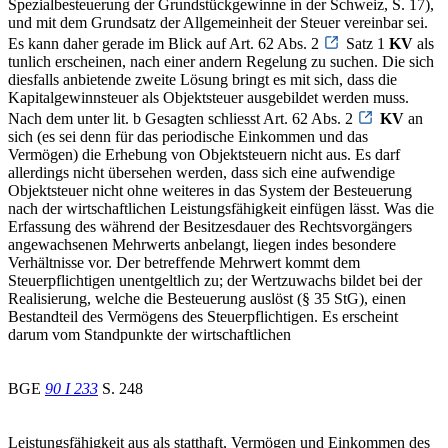
Spezialbesteuerung der Grundstückgewinne in der Schweiz, S. 17),
und mit dem Grundsatz der Allgemeinheit der Steuer vereinbar sei.
Es kann daher gerade im Blick auf Art. 62 Abs. 2
Satz 1
KV
als
tunlich erscheinen, nach einer andern Regelung zu suchen. Die sich
diesfalls anbietende zweite Lösung bringt es mit sich, dass die
Kapitalgewinnsteuer als Objektsteuer ausgebildet werden muss.
Nach dem unter lit. b Gesagten schliesst Art. 62 Abs. 2
KV
an
sich (es sei denn für das periodische Einkommen und das
Vermögen) die Erhebung von Objektsteuern nicht aus. Es darf
allerdings nicht übersehen werden, dass sich eine aufwendige
Objektsteuer nicht ohne weiteres in das System der Besteuerung
nach der wirtschaftlichen Leistungsfähigkeit einfügen lässt. Was die
Erfassung des während der Besitzesdauer des Rechtsvorgängers
angewachsenen Mehrwerts anbelangt, liegen indes besondere
Verhältnisse vor. Der betreffende Mehrwert kommt dem
Steuerpflichtigen unentgeltlich zu; der Wertzuwachs bildet bei der
Realisierung, welche die Besteuerung auslöst (§ 35 StG), einen
Bestandteil des Vermögens des Steuerpflichtigen. Es erscheint
darum vom Standpunkte der wirtschaftlichen
BGE
90 I 233
S. 248
Leistungsfähigkeit aus als statthaft, Vermögen und Einkommen des