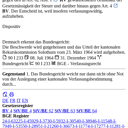
Gesetzmässigkeit der Steuer und darüber hinaus gegen Art. 4
BV
. Der Entscheid ist, weil insofern verfassungswidrig,
aufzuheben.
Dispositiv
Demnach erkennt das Bundesgericht:
Die Beschwerde wird gutgeheissen und das Urteil der kantonalen
Rekurskommission Solothurn vom 23. März 1964 wird aufgehoben.
90 I 233
08. Juli 1964
31. Dezember 1964
Bundesgericht
90 I 233
BGE - Verfassungsrecht
Gegenstand
1. Das Bundesgericht weicht nur dann nicht ohne Not
von der Auslegung einer kantonalen Verfassungsbestimmung
durch...
DE
FR
IT
EN
Gesetzesregister
BV
4
StV/BE
4
StV/BE
62
StV/BE
63
StV/BE
64
BGE Register
24-I-632
25-I-459
29-I-37
30-I-59
32-I-305
40-I-389
46-I-115
48-I-
79
49-I-535
50-I-289
51-I-212
60-I-366
73-I-117
74-I-172
77-I-112
81-I-