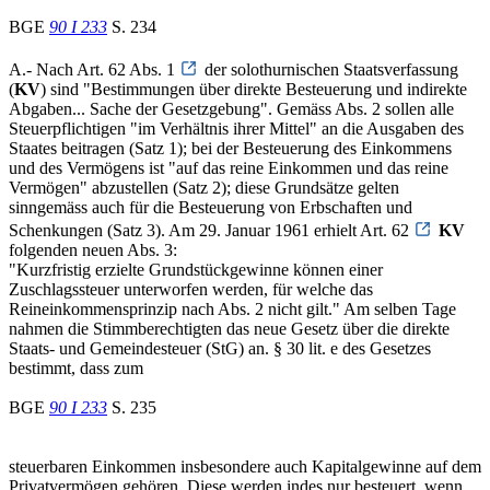
BGE
90 I 233
S. 234
A.- Nach Art. 62 Abs. 1
der solothurnischen Staatsverfassung
(
KV
) sind "Bestimmungen über direkte Besteuerung und indirekte
Abgaben... Sache der Gesetzgebung". Gemäss Abs. 2 sollen alle
Steuerpflichtigen "im Verhältnis ihrer Mittel" an die Ausgaben des
Staates beitragen (Satz 1); bei der Besteuerung des Einkommens
und des Vermögens ist "auf das reine Einkommen und das reine
Vermögen" abzustellen (Satz 2); diese Grundsätze gelten
sinngemäss auch für die Besteuerung von Erbschaften und
Schenkungen (Satz 3). Am 29. Januar 1961 erhielt Art. 62
KV
folgenden neuen Abs. 3:
"Kurzfristig erzielte Grundstückgewinne können einer
Zuschlagssteuer unterworfen werden, für welche das
Reineinkommensprinzip nach Abs. 2 nicht gilt." Am selben Tage
nahmen die Stimmberechtigten das neue Gesetz über die direkte
Staats- und Gemeindesteuer (StG) an. § 30 lit. e des Gesetzes
bestimmt, dass zum
BGE
90 I 233
S. 235
steuerbaren Einkommen insbesondere auch Kapitalgewinne auf dem
Privatvermögen gehören. Diese werden indes nur besteuert, wenn