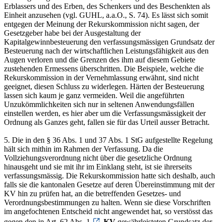
Erblassers und des Erben, des Schenkers und des Beschenkten als
Einheit anzusehen (vgl. GUHL, a.a.O., S. 74). Es lässt sich somit
entgegen der Meinung der Rekurskommission nicht sagen, der
Gesetzgeber habe bei der Ausgestaltung der
Kapitalgewinnbesteuerung den verfassungsmässigen Grundsatz der
Besteuerung nach der wirtschaftlichen Leistungsfähigkeit aus den
Augen verloren und die Grenzen des ihm auf diesem Gebiete
zustehenden Ermessens überschritten. Die Beispiele, welche die
Rekurskommission in der Vernehmlassung erwähnt, sind nicht
geeignet, diesen Schluss zu widerlegen. Härten der Besteuerung
lassen sich kaum je ganz vermeiden. Weil die angeführten
Unzukömmlichkeiten sich nur in seltenen Anwendungsfällen
einstellen werden, es hier aber um die Verfassungsmässigkeit der
Ordnung als Ganzes geht, fallen sie für das Urteil ausser Betracht.
5. Die in den § 36 Abs. 1 und 37 Abs. 1 StG aufgestellte Regelung
hält sich mithin im Rahmen der Verfassung. Da die
Vollziehungsverordnung nicht über die gesetzliche Ordnung
hinausgeht und sie mit ihr im Einklang steht, ist sie ihrerseits
verfassungsmässig. Die Rekurskommission hatte sich deshalb, auch
falls sie die kantonalen Gesetze auf deren Übereinstimmung mit der
KV hin zu prüfen hat, an die betreffenden Gesetzes- und
Verordnungsbestimmungen zu halten. Wenn sie diese Vorschriften
im angefochtenen Entscheid nicht angewendet hat, so verstösst das
gegen den in Art. 62 Abs. 1
KV
gewährleisteten Grundsatz der