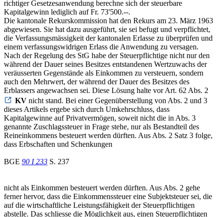
richtiger Gesetzesanwendung berechne sich der steuerbare
Kapitalgewinn lediglich auf Fr. 73'500.--.
Die kantonale Rekurskommission hat den Rekurs am 23. März 1963
abgewiesen. Sie hat dazu ausgeführt, sie sei befugt und verpflichtet,
die Verfassungsmässigkeit der kantonalen Erlasse zu überprüfen und
einem verfassungswidrigen Erlass die Anwendung zu versagen.
Nach der Regelung des StG habe der Steuerpflichtige nicht nur den
während der Dauer seines Besitzes entstandenen Wertzuwachs der
veräusserten Gegenstände als Einkommen zu versteuern, sondern
auch den Mehrwert, der während der Dauer des Besitzes des
Erblassers angewachsen sei. Diese Lösung halte vor Art. 62 Abs. 2
KV
nicht stand. Bei einer Gegenüberstellung von Abs. 2 und 3
dieses Artikels ergebe sich durch Umkehrschluss, dass
Kapitalgewinne auf Privatvermögen, soweit nicht die in Abs. 3
genannte Zuschlagssteuer in Frage stehe, nur als Bestandteil des
Reineinkommens besteuert werden dürften. Aus Abs. 2 Satz 3 folge,
dass Erbschaften und Schenkungen
BGE
90 I 233
S. 237
nicht als Einkommen besteuert werden dürften. Aus Abs. 2 gehe
ferner hervor, dass die Einkommenssteuer eine Subjektsteuer sei, die
auf die wirtschaftliche Leistungsfähigkeit der Steuerpflichtigen
abstelle. Das schliesse die Möglichkeit aus, einen Steuerpflichtigen