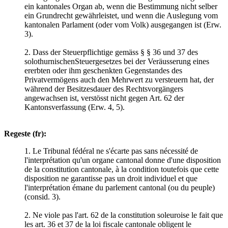
ein kantonales Organ ab, wenn die Bestimmung nicht selber
ein Grundrecht gewährleistet, und wenn die Auslegung vom
kantonalen Parlament (oder vom Volk) ausgegangen ist (Erw.
3).
2. Dass der Steuerpflichtige gemäss § § 36 und 37 des
solothurnischenSteuergesetzes bei der Veräusserung eines
ererbten oder ihm geschenkten Gegenstandes des
Privatvermögens auch den Mehrwert zu versteuern hat, der
während der Besitzesdauer des Rechtsvorgängers
angewachsen ist, verstösst nicht gegen Art. 62 der
Kantonsverfassung (Erw. 4, 5).
Regeste (fr):
1. Le Tribunal fédéral ne s'écarte pas sans nécessité de
l'interprétation qu'un organe cantonal donne d'une disposition
de la constitution cantonale, à la condition toutefois que cette
disposition ne garantisse pas un droit individuel et que
l'interprétation émane du parlement cantonal (ou du peuple)
(consid. 3).
2. Ne viole pas l'art. 62 de la constitution soleuroise le fait que
les art. 36 et 37 de la loi fiscale cantonale obligent le