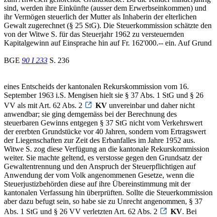
sind, werden ihre Einkünfte (ausser dem Erwerbseinkommen) und
ihr Vermögen steuerlich der Mutter als Inhaberin der elterlichen
Gewalt zugerechnet (§ 25 StG). Die Steuerkommission schätzte den
von der Witwe S. für das Steuerjahr 1962 zu versteuernden
Kapitalgewinn auf Einsprache hin auf Fr. 162'000.-- ein. Auf Grund
BGE
90 I 233
S. 236
eines Entscheids der kantonalen Rekurskommission vom 16.
September 1963 i.S. Mengisen hielt sie § 37 Abs. 1 StG und § 26
VV als mit Art. 62 Abs. 2
KV
unvereinbar und daher nicht
anwendbar; sie ging demgemäss bei der Berechnung des
steuerbaren Gewinns entgegen § 37 StG nicht vom Verkehrswert
der ererbten Grundstücke vor 40 Jahren, sondern vom Ertragswert
der Liegenschaften zur Zeit des Erbanfalles im Jahre 1952 aus.
Witwe S. zog diese Verfügung an die kantonale Rekurskommission
weiter. Sie machte geltend, es verstosse gegen den Grundsatz der
Gewaltentrennung und den Anspruch der Steuerpflichtigen auf
Anwendung der vom Volk angenommenen Gesetze, wenn die
Steuerjustizbehörden diese auf ihre Übereinstimmung mit der
kantonalen Verfassung hin überprüften. Sollte die Steuerkommission
aber dazu befugt sein, so habe sie zu Unrecht angenommen, § 37
Abs. 1 StG und § 26 VV verletzten Art. 62 Abs. 2
KV
. Bei