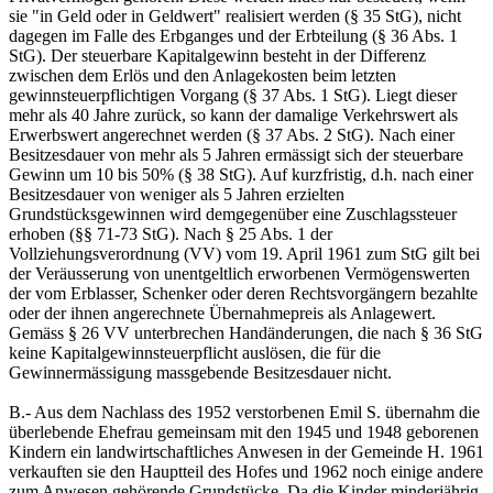
sie "in Geld oder in Geldwert" realisiert werden (§ 35 StG), nicht
dagegen im Falle des Erbganges und der Erbteilung (§ 36 Abs. 1
StG). Der steuerbare Kapitalgewinn besteht in der Differenz
zwischen dem Erlös und den Anlagekosten beim letzten
gewinnsteuerpflichtigen Vorgang (§ 37 Abs. 1 StG). Liegt dieser
mehr als 40 Jahre zurück, so kann der damalige Verkehrswert als
Erwerbswert angerechnet werden (§ 37 Abs. 2 StG). Nach einer
Besitzesdauer von mehr als 5 Jahren ermässigt sich der steuerbare
Gewinn um 10 bis 50% (§ 38 StG). Auf kurzfristig, d.h. nach einer
Besitzesdauer von weniger als 5 Jahren erzielten
Grundstücksgewinnen wird demgegenüber eine Zuschlagssteuer
erhoben (§§ 71-73 StG). Nach § 25 Abs. 1 der
Vollziehungsverordnung (VV) vom 19. April 1961 zum StG gilt bei
der Veräusserung von unentgeltlich erworbenen Vermögenswerten
der vom Erblasser, Schenker oder deren Rechtsvorgängern bezahlte
oder der ihnen angerechnete Übernahmepreis als Anlagewert.
Gemäss § 26 VV unterbrechen Handänderungen, die nach § 36 StG
keine Kapitalgewinnsteuerpflicht auslösen, die für die
Gewinnermässigung massgebende Besitzesdauer nicht.
B.- Aus dem Nachlass des 1952 verstorbenen Emil S. übernahm die
überlebende Ehefrau gemeinsam mit den 1945 und 1948 geborenen
Kindern ein landwirtschaftliches Anwesen in der Gemeinde H. 1961
verkauften sie den Hauptteil des Hofes und 1962 noch einige andere
zum Anwesen gehörende Grundstücke. Da die Kinder minderjährig