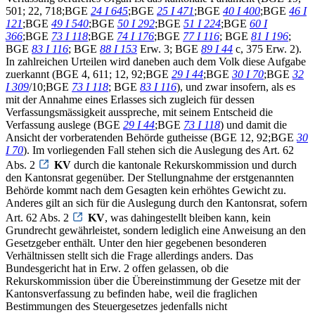
501; 22, 718;BGE
24 I 645
;BGE
25 I 471
;BGE
40 I 400
;BGE
46 I
121
;BGE
49 I 540
;BGE
50 I 292
;BGE
51 I 224
;BGE
60 I
366
;BGE
73 I 118
;BGE
74 I 176
;BGE
77 I 116
; BGE
81 I 196
;
BGE
83 I 116
; BGE
88 I 153
Erw. 3; BGE
89 I 44
c, 375 Erw. 2).
In zahlreichen Urteilen wird daneben auch dem Volk diese Aufgabe
zuerkannt (BGE 4, 611; 12, 92;BGE
29 I 44
;BGE
30 I 70
;BGE
32
I 309
/10;BGE
73 I 118
; BGE
83 I 116
), und zwar insofern, als es
mit der Annahme eines Erlasses sich zugleich für dessen
Verfassungsmässigkeit ausspreche, mit seinem Entscheid die
Verfassung auslege (BGE
29 I 44
;BGE
73 I 118
) und damit die
Ansicht der vorberatenden Behörde gutheisse (BGE 12, 92;BGE
30
I 70
). Im vorliegenden Fall stehen sich die Auslegung des Art. 62
Abs. 2
KV
durch die kantonale Rekurskommission und durch
den Kantonsrat gegenüber. Der Stellungnahme der erstgenannten
Behörde kommt nach dem Gesagten kein erhöhtes Gewicht zu.
Anderes gilt an sich für die Auslegung durch den Kantonsrat, sofern
Art. 62 Abs. 2
KV
, was dahingestellt bleiben kann, kein
Grundrecht gewährleistet, sondern lediglich eine Anweisung an den
Gesetzgeber enthält. Unter den hier gegebenen besonderen
Verhältnissen stellt sich die Frage allerdings anders. Das
Bundesgericht hat in Erw. 2 offen gelassen, ob die
Rekurskommission über die Übereinstimmung der Gesetze mit der
Kantonsverfassung zu befinden habe, weil die fraglichen
Bestimmungen des Steuergesetzes jedenfalls nicht