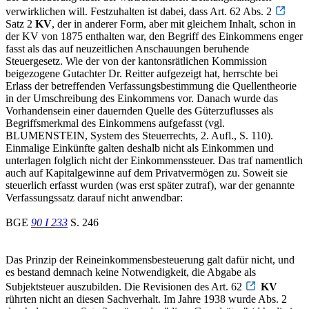
verwirklichen will. Festzuhalten ist dabei, dass Art. 62 Abs. 2
Satz 2
KV
, der in anderer Form, aber mit gleichem Inhalt, schon in
der KV von 1875 enthalten war, den Begriff des Einkommens enger
fasst als das auf neuzeitlichen Anschauungen beruhende
Steuergesetz. Wie der von der kantonsrätlichen Kommission
beigezogene Gutachter Dr. Reitter aufgezeigt hat, herrschte bei
Erlass der betreffenden Verfassungsbestimmung die Quellentheorie
in der Umschreibung des Einkommens vor. Danach wurde das
Vorhandensein einer dauernden Quelle des Güterzuflusses als
Begriffsmerkmal des Einkommens aufgefasst (vgl.
BLUMENSTEIN, System des Steuerrechts, 2. Aufl., S. 110).
Einmalige Einkünfte galten deshalb nicht als Einkommen und
unterlagen folglich nicht der Einkommenssteuer. Das traf namentlich
auch auf Kapitalgewinne auf dem Privatvermögen zu. Soweit sie
steuerlich erfasst wurden (was erst später zutraf), war der genannte
Verfassungssatz darauf nicht anwendbar:
BGE
90 I 233
S. 246
Das Prinzip der Reineinkommensbesteuerung galt dafür nicht, und
es bestand demnach keine Notwendigkeit, die Abgabe als
Subjektsteuer auszubilden. Die Revisionen des Art. 62
KV
rührten nicht an diesen Sachverhalt. Im Jahre 1938 wurde Abs. 2