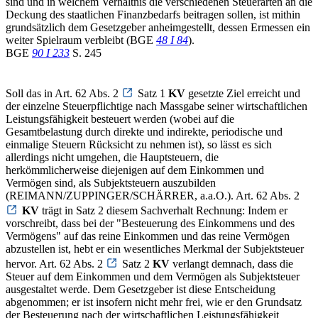
sind und in welchem Verhältnis die verschiedenen Steuerarten an die
Deckung des staatlichen Finanzbedarfs beitragen sollen, ist mithin
grundsätzlich dem Gesetzgeber anheimgestellt, dessen Ermessen ein
weiter Spielraum verbleibt (BGE
48 I 84
).
BGE
90 I 233
S. 245
Soll das in Art. 62 Abs. 2
Satz 1
KV
gesetzte Ziel erreicht und
der einzelne Steuerpflichtige nach Massgabe seiner wirtschaftlichen
Leistungsfähigkeit besteuert werden (wobei auf die
Gesamtbelastung durch direkte und indirekte, periodische und
einmalige Steuern Rücksicht zu nehmen ist), so lässt es sich
allerdings nicht umgehen, die Hauptsteuern, die
herkömmlicherweise diejenigen auf dem Einkommen und
Vermögen sind, als Subjektsteuern auszubilden
(REIMANN/ZUPPINGER/SCHÄRRER, a.a.O.). Art. 62 Abs. 2
KV
trägt in Satz 2 diesem Sachverhalt Rechnung: Indem er
vorschreibt, dass bei der "Besteuerung des Einkommens und des
Vermögens" auf das reine Einkommen und das reine Vermögen
abzustellen ist, hebt er ein wesentliches Merkmal der Subjektsteuer
hervor. Art. 62 Abs. 2
Satz 2
KV
verlangt demnach, dass die
Steuer auf dem Einkommen und dem Vermögen als Subjektsteuer
ausgestaltet werde. Dem Gesetzgeber ist diese Entscheidung
abgenommen; er ist insofern nicht mehr frei, wie er den Grundsatz
der Besteuerung nach der wirtschaftlichen Leistungsfähigkeit