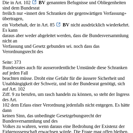
Die in Art. 102
BV
genannten Befugnisse und Obliegenheiten
sind dem Bundesrat
freilich nur «innert den Schranken der gegenwärtigen Verfassung»
übertragen,
ein Vorbehalt, der in Art. 85
BV
nicht ausdrücklich wiederkehrt.
Es kann
daraus aber weder abgeleitet werden, dass die Bundesversammlung
nicht an
Verfassung und Gesetz gebunden sei. noch dass das
Verordnungsrecht des
Seite: 373
Bundesrates auch für ausserordentliche Umstände diese Schranken
auf jeden Fall
beachten müsse. Droht eine Gefahr für die äussere Sicherheit und
Unabhängigkeit der Schweiz, und ist der Bundesrat genötigt, sich
auf Art. 102
Ziff. 9 zu berufen, um rasch handeln zu können, so steht der Ingress
des Art.
102 dem Erlass einer Verordnung jedenfalls nicht entgegen. Es hätte
dann
keinen Sinn, das unbedingte Gesetzgebungsrecht der
Bundesversammlung und des
Volkes zu wahren, wenn daraus eine Bedrohung der Existenz der
Eidgenossenschaft erwachsen würde. Die Frage mag offen bleiben,