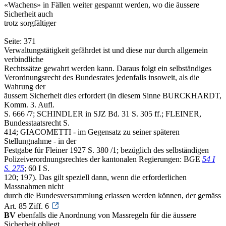
«Wachens» in Fällen weiter gespannt werden, wo die äussere
Sicherheit auch
trotz sorgfältiger
Seite: 371
Verwaltungstätigkeit gefährdet ist und diese nur durch allgemein
verbindliche
Rechtssätze gewahrt werden kann. Daraus folgt ein selbständiges
Verordnungsrecht des Bundesrates jedenfalls insoweit, als die
Wahrung der
äussern Sicherheit dies erfordert (in diesem Sinne BURCKHARDT,
Komm. 3. Aufl.
S. 666 /7; SCHINDLER in SJZ Bd. 31 S. 305 ff.; FLEINER,
Bundesstaatsrecht S.
414; GIACOMETTI - im Gegensatz zu seiner späteren
Stellungnahme - in der
Festgabe für Fleiner 1927 S. 380 /1; bezüglich des selbständigen
Polizeiverordnungsrechtes der kantonalen Regierungen: BGE
54 I
S. 275
; 60 I S.
120; 197). Das gilt speziell dann, wenn die erforderlichen
Massnahmen nicht
durch die Bundesversammlung erlassen werden können, der gemäss
Art. 85 Ziff. 6
BV
ebenfalls die Anordnung von Massregeln für die äussere
Sicherheit obliegt.