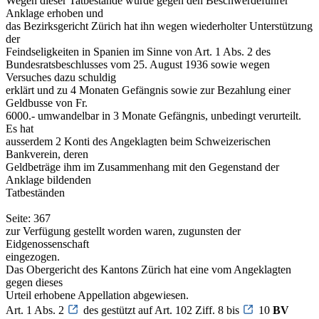
Wegen dieser Tatbestände wurde gegen den Beschwerdeführer
Anklage erhoben und
das Bezirksgericht Zürich hat ihn wegen wiederholter Unterstützung
der
Feindseligkeiten in Spanien im Sinne von Art. 1 Abs. 2 des
Bundesratsbeschlusses vom 25. August 1936 sowie wegen
Versuches dazu schuldig
erklärt und zu 4 Monaten Gefängnis sowie zur Bezahlung einer
Geldbusse von Fr.
6000.- umwandelbar in 3 Monate Gefängnis, unbedingt verurteilt.
Es hat
ausserdem 2 Konti des Angeklagten beim Schweizerischen
Bankverein, deren
Geldbeträge ihm im Zusammenhang mit den Gegenstand der
Anklage bildenden
Tatbeständen
Seite: 367
zur Verfügung gestellt worden waren, zugunsten der
Eidgenossenschaft
eingezogen.
Das Obergericht des Kantons Zürich hat eine vom Angeklagten
gegen dieses
Urteil erhobene Appellation abgewiesen.
Art. 1 Abs. 2
des gestützt auf Art. 102 Ziff. 8 bis
10
BV