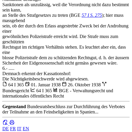
Sanktionen als unzulässig, weil die Verordnung nicht dazu bestimmt
sein kann,
an Stelle des Strafgesetzes zu treten (BGE
57 I S. 275
); hier muss
massgebend
sein, ob der durch den Erlass angestrebte Zweck bei der Androhung
einer
gewöhnlichen Polizeistrafe erreicht wird. Die Strafe muss zum
geschützten
Rechtsgut im richtigen Verhältnis stehen. Es leuchtet aber ein, dass
eine
blosse Polizeistrafe dem zu schützenden Rechtsgut, d. h. der äussern
Sicherheit der Eidgenossenschaft nicht gemäss gewesen wäre.
6.- .....
Demnach erkennt der Kassationshof:
Die Nichtigkeitsbeschwerde wird abgewiesen.
64 I 365
01. Januar 1938
26. Oktober 1938
Bundesgericht
64 I 365
BGE - Verwaltungsrecht und
internationales öffentliches Recht
Gegenstand
Bundesratsbeschluss zur Durchführung des Verbotes
der Teilnahme an den Feindseligkeiten in Spanien...
DE
FR
IT
EN