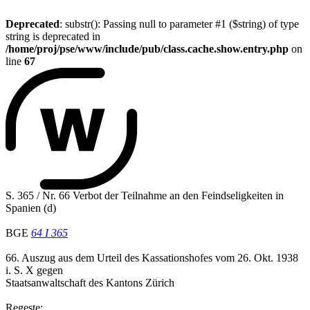
Deprecated
: substr(): Passing null to parameter #1 ($string) of type
string is deprecated in
/home/proj/pse/www/include/pub/class.cache.show.entry.php
on
line
67
S. 365 / Nr. 66 Verbot der Teilnahme an den Feindseligkeiten in
Spanien (d)
BGE
64 I 365
66. Auszug aus dem Urteil des Kassationshofes vom 26. Okt. 1938
i. S. X gegen
Staatsanwaltschaft des Kantons Zürich
Regeste: