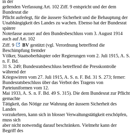
in der
geltenden Verfassung Art. 102 Ziff. 9 entspricht und der dem
Bundesrat die
Pflicht auferlegt, für die äussere Sicherheit und die Behauptung der
Unabhängigkeit des Landes zu wachen. Ebenso hat der Bundesrat
spätere
Noterlasse ausser auf den Bundesbeschluss vom 3. August 1914
auch auf Art. 102
Ziff. 9
BV
gestützt (vgl. Verordnung betreffend die
Beschimpfung fremder
Völker, Staatsoberhäupter oder Regierungen vom 2. Juli 1915, A. S.
n. F. Bd.
31 S. 249; Bundesratsbeschluss betreffend die Presskontrolle
während der
Kriegswirren vom 27. Juli 1915, A. S. n. F. Bd. 31 S. 273; ferner:
Bundesratsbeschluss über das Verbot des Tragens von
Parteiuniformen vom 12.
Mai 1933, A. S. n. F. Bd. 49 S. 315). Die dem Bundesrat zur Pflicht
gemachte
Tätigkeit, das Nötige zur Wahrung der äussern Sicherheit des
Landes
vorzukehren, kann sich in blosser Verwaltungstätigkeit erschöpfen,
muss sich
aber nicht notwendig darauf beschränken. Vielmehr kann der
Begriff des