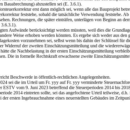
en Bauabrechnung) abzustellen sei (E. 3.6.1).
rsteuerkorrektur erst dann möglich sei, wenn alle das Bauprojekt bet
rkorrektur feststehe, sobald die tatsächliche Verwendung feststehe. Ab 
hen. Rechnungen, die später einträfen, unterlägen von Beginn an dem 
 3.6.3.1).
ten Aufwände berücksichtigt werden müssten, weil dies die Grundlage
andere Weise erhoben werden könnten. Es ergebe sich weder aus den g
lagekosten vorzunehmen sei, selbst wenn bis dahin der Schlüssel für die 
 der Widerruf der zweiten Einschätzungsmitteilung und die wiedererwä
ätte die Nachbelastung in der ersten Einschätzungsmitteilung verbleib
n. Die in formelle Rechtskraft erwachsene zweite Einschätzungsmittei
icht Beschwerde in öffentlich-rechtlichen Angelegenheiten.
024 sei die im Urteil um Fr. yyy auf Fr. yyy verminderte Steuernachfo
er ESTV vom 9. Juni 2023 betreffend die Steuerperioden 2014 bis 2018 
periode 2014 eintreten sollte, sei das angefochtene Urteil teilweise, d.h
i der ersten Ingebrauchnahme eines neuerstellten Gebäudes im Zeitpunk