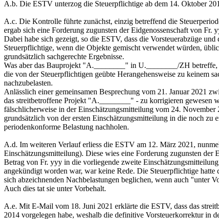
A.b. Die ESTV unterzog die Steuerpflichtige ab dem 14. Oktober 201
A.c. Die Kontrolle führte zunächst, einzig betreffend die Steuerper
ergab sich eine Forderung zugunsten der Eidgenossenschaft von Fr. y
Dabei habe sich gezeigt, so die ESTV, dass die Vorsteuerabzüge und
Steuerpflichtige, wenn die Objekte gemischt verwendet würden, übli
grundsätzlich sachgerechte Ergebnisse.
Was aber das Bauprojekt "A.________" in U.________/ZH betreffe, h
die von der Steuerpflichtigen geübte Herangehensweise zu keinem sac
nachzubelasten.
Anlässlich einer gemeinsamen Besprechung vom 21. Januar 2021 zwis
das streitbetroffene Projekt "A.________" - zu korrigieren gewesen 
fälschlicherweise in der Einschätzungsmitteilung vom 24. November 
grundsätzlich von der ersten Einschätzungsmitteilung in die noch zu 
periodenkonforme Belastung nachholen.
A.d. Im weiteren Verlauf erliess die ESTV am 12. März 2021, nunmeh
Einschätzungsmitteilung). Diese wies eine Forderung zugunsten der 
Betrag von Fr. yyy in die vorliegende zweite Einschätzungsmitteilung
angekündigt worden war, war keine Rede. Die Steuerpflichtige hatt
sich abzeichnenden Nachbelastungen beglichen, wenn auch "unter Vorb
Auch dies tat sie unter Vorbehalt.
A.e. Mit E-Mail vom 18. Juni 2021 erklärte die ESTV, dass das strei
2014 vorgelegen habe, weshalb die definitive Vorsteuerkorrektur in d