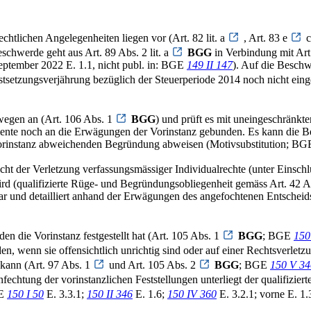
chtlichen Angelegenheiten liegen vor (Art. 82 lit. a
, Art. 83 e
c
chwerde geht aus Art. 89 Abs. 2 lit. a
BGG
in Verbindung mit Ar
ptember 2022 E. 1.1, nicht publ. in: BGE
149 II 147
). Auf die Beschwe
estsetzungsverjährung bezüglich der Steuerperiode 2014 noch nicht eing
wegen an (Art. 106 Abs. 1
BGG
) und prüft es mit uneingeschränkter
ente noch an die Erwägungen der Vorinstanz gebunden. Es kann die B
Vorinstanz abweichenden Begründung abweisen (Motivsubstitution; B
cht der Verletzung verfassungsmässiger Individualrechte (unter Einschl
rd (qualifizierte Rüge- und Begründungsobliegenheit gemäss Art. 42 
ar und detailliert anhand der Erwägungen des angefochtenen Entscheids
en die Vorinstanz festgestellt hat (Art. 105 Abs. 1
BGG
; BGE
150
, wenn sie offensichtlich unrichtig sind oder auf einer Rechtsverletz
kann (Art. 97 Abs. 1
und Art. 105 Abs. 2
BGG
; BGE
150 V 34
nfechtung der vorinstanzlichen Feststellungen unterliegt der qualifizi
GE
150 I 50
E. 3.3.1;
150 II 346
E. 1.6;
150 IV 360
E. 3.2.1; vorne E. 1.