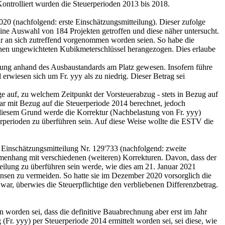
ontrolliert wurden die Steuerperioden 2013 bis 2018.
020 (nachfolgend: erste Einschätzungsmitteilung). Dieser zufolge
ine Auswahl von 184 Projekten getroffen und diese näher untersucht.
ar an sich zutreffend vorgenommen worden seien. So habe die
inen ungewichteten Kubikmeterschlüssel herangezogen. Dies erlaube
tung anhand des Ausbaustandards am Platz gewesen. Insofern führe
rwiesen sich um Fr. yyy als zu niedrig. Dieser Betrag sei
 auf, zu welchem Zeitpunkt der Vorsteuerabzug - stets in Bezug auf
ar mit Bezug auf die Steuerperiode 2014 berechnet, jedoch
 diesem Grund werde die Korrektur (Nachbelastung von Fr. yyy)
uerperioden zu überführen sein. Auf diese Weise wollte die ESTV die
 Einschätzungsmitteilung Nr. 129'733 (nachfolgend: zweite
menhang mit verschiedenen (weiteren) Korrekturen. Davon, dass der
teilung zu überführen sein werde, wie dies am 21. Januar 2021
sen zu vermeiden. So hatte sie im Dezember 2020 vorsorglich die
ar, überwies die Steuerpflichtige den verbliebenen Differenzbetrag.
 worden sei, dass die definitive Bauabrechnung aber erst im Jahr
Fr. yyy) per Steuerperiode 2014 ermittelt worden sei, sei diese, wie