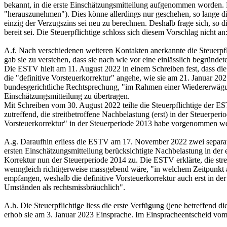
bekannt, in die erste Einschätzungsmitteilung aufgenommen worden. E
"herauszunehmen"). Dies könne allerdings nur geschehen, so lange di
einzig der Verzugszins sei neu zu berechnen. Deshalb frage sich, so 
bereit sei. Die Steuerpflichtige schloss sich diesem Vorschlag nicht 
A.f. Nach verschiedenen weiteren Kontakten anerkannte die Steuerpfli
gab sie zu verstehen, dass sie nach wie vor eine einlässlich begründ
Die ESTV hielt am 11. August 2022 in einem Schreiben fest, dass die
die "definitive Vorsteuerkorrektur" angehe, wie sie am 21. Januar 20
bundesgerichtliche Rechtsprechung, "im Rahmen einer Wiedererwägung
Einschätzungsmitteilung zu übertragen.
Mit Schreiben vom 30. August 2022 teilte die Steuerpflichtige der ES
zutreffend, die streitbetroffene Nachbelastung (erst) in der Steue
Vorsteuerkorrektur" in der Steuerperiode 2013 habe vorgenommen w
A.g. Daraufhin erliess die ESTV am 17. November 2022 zwei separate 
ersten Einschätzungsmitteilung berücksichtigte Nachbelastung in der e
Korrektur nun der Steuerperiode 2014 zu. Die ESTV erklärte, die stre
wenngleich richtigerweise massgebend wäre, "in welchem Zeitpunkt al
empfangen, weshalb die definitive Vorsteuerkorrektur auch erst in d
Umständen als rechtsmissbräuchlich".
A.h. Die Steuerpflichtige liess die erste Verfügung (jene betreffend 
erhob sie am 3. Januar 2023 Einsprache. Im Einspracheentscheid vom 