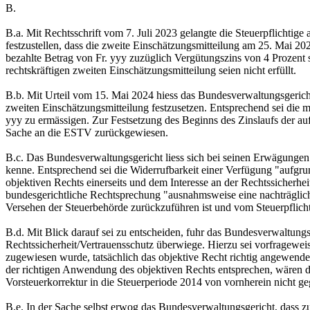
B.
B.a. Mit Rechtsschrift vom 7. Juli 2023 gelangte die Steuerpflichtige
festzustellen, dass die zweite Einschätzungsmitteilung am 25. Mai 2
bezahlte Betrag von Fr. yyy zuzüglich Vergütungszins von 4 Prozent 
rechtskräftigen zweiten Einschätzungsmitteilung seien nicht erfüllt.
B.b. Mit Urteil vom 15. Mai 2024 hiess das Bundesverwaltungsgericht 
zweiten Einschätzungsmitteilung festzusetzen. Entsprechend sei die 
yyy zu ermässigen. Zur Festsetzung des Beginns des Zinslaufs der 
Sache an die ESTV zurückgewiesen.
B.c. Das Bundesverwaltungsgericht liess sich bei seinen Erwägungen
kenne. Entsprechend sei die Widerrufbarkeit einer Verfügung "aufgru
objektiven Rechts einerseits und dem Interesse an der Rechtssicherhe
bundesgerichtliche Rechtsprechung "ausnahmsweise eine nachträglich
Versehen der Steuerbehörde zurückzuführen ist und vom Steuerpflich
B.d. Mit Blick darauf sei zu entscheiden, fuhr das Bundesverwaltungs
Rechtssicherheit/Vertrauensschutz überwiege. Hierzu sei vorfragewei
zugewiesen wurde, tatsächlich das objektive Recht richtig angewendet
der richtigen Anwendung des objektiven Rechts entsprechen, wären d
Vorsteuerkorrektur in die Steuerperiode 2014 von vornherein nicht geg
B.e. In der Sache selbst erwog das Bundesverwaltungsgericht, dass zu 