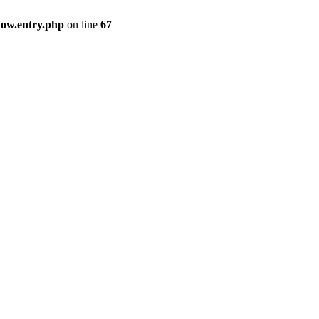
how.entry.php
on line
67