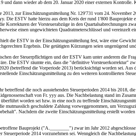
9 und dann wieder ab dem 20. Januar 2020 einer externen Kontrolle. K
iode 2013, zur Einschätzungsmitteilung Nr. 129'731 vom 24. November 2
yy. Die ESTV hatte hierzu aus dem Kreis der rund 1'800 Bauprojekte e
 die Korrekturen der Vorsteuerabzüge in den Quartalsabrechnungen zw
cherweise einen ungewichteten Quadratmeterschlüssel und vereinzelt e
ielt die ESTV in der Einschätzungsmitteilung fest, wäre eine Gewich
hgerechten Ergebnis. Die getätigten Kürzungen seien ungenügend und e
chen der Steuerpflichtigen und der ESTV kam unter anderem die Frage
wäre. Die ESTV räumte ein, dass die "definitive Vorsteuerkorrektur" zw
2020 (betreffend die Vorperiode 2013) berücksichtigt worden sei. Aus
erstellende Einschätzungsmitteilung zu den weiteren kontrollierten Ste
r betreffend die noch ausstehenden Steuerperioden 2014 bis 2018, die
Eidgenossenschaft von Fr. yyy aus. Die Nachbelastung stand im Zusam
 überführt worden sei bzw. in eine noch zu treffende Einschätzungsmit
e die mutmasslich geschuldete Zahlung vorweggenommen, um Verzugszin
ehalt". Nachdem die zweite Einschätzungsmitteilung erstellt worden w
tbetroffene Bauprojekt ("A.________") zwar im Jahr 2012 abgeschlossen
er Steuerperiode 2014 vorzunehmen sei. Wenngleich die Nachbelastung (