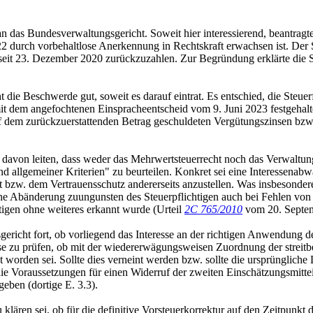
 an das Bundesverwaltungsgericht. Soweit hier interessierend, beantrag
022 durch vorbehaltlose Anerkennung in Rechtskraft erwachsen ist. Der
seit 23. Dezember 2020 zurückzuzahlen. Zur Begründung erklärte die St
die Beschwerde gut, soweit es darauf eintrat. Es entschied, die Steue
mit dem angefochtenen Einspracheentscheid vom 9. Juni 2023 festgehal
auf dem zurückzuerstattenden Betrag geschuldeten Vergütungszinsen bz
 davon leiten, dass weder das Mehrwertsteuerrecht noch das Verwaltu
nd allgemeiner Kriterien" zu beurteilen. Konkret sei eine Interessen
it bzw. dem Vertrauensschutz andererseits anzustellen. Was insbesonder
e Abänderung zuungunsten des Steuerpflichtigen auch bei Fehlen von R
tigen ohne weiteres erkannt wurde (Urteil
2C 765/2010
vom 20. Septemb
gericht fort, ob vorliegend das Interesse an der richtigen Anwendung d
se zu prüfen, ob mit der wiedererwägungsweisen Zuordnung der streitbe
 worden sei. Sollte dies verneint werden bzw. sollte die ursprüngliche
ie Voraussetzungen für einen Widerruf der zweiten Einschätzungsmitte
eben (dortige E. 3.3).
klären sei, ob für die definitive Vorsteuerkorrektur auf den Zeitpunkt 