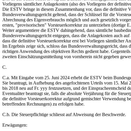
Vorliegens sämtlicher Anlagekosten (also des Vorliegens der definitiv
Die ESTV bringe in diesem Zusammenhang vor, dass die definitive Vo
Bundesverwaltungsgericht geltend, dass der Schlüssel für die Vorsteue
Abrechnung des Eigenverbrauchs möglich und auch gesetzlich vorgese
ersten, "provisorischen" Vorsteuerkorrektur zu unterziehen (dortige E.
Weiter argumentiere die ESTV dahingehend, dass sämtliche baubeding
Bundesverwaltungsgericht entgegen, dass die Anlagekosten auch auf 
dass die definitive Vorsteuerkorrektur erst bei Vorliegen sämtlicher An
Im Ergebnis zeige sich, schloss das Bundesverwaltungsgericht, dass
richtigen Anwendung des objektiven Rechts gedient habe. Gegenteils h
zweiten Einschätzungsmitteilung von vornherein nicht gegeben gewese
C.
C.a. Mit Eingabe vom 25. Juni 2024 erhebt die ESTV beim Bundesger
Sie beantragt, in Aufhebung des angefochtenen Urteils vom 15. Mai 2
bis 2018 neu auf Fr. yyy festzusetzen, und der Einspracheentscheid d
Eventualiter beantragt sie, falls die absolute Verjährung für die Steuer
die definitive Vorsteuerkorrektur aufgrund gemischter Verwendung be
betreffenden Rechnungen) zu erfolgen habe.
C.b. Die Steuerpflichtige schliesst auf Abweisung der Beschwerde.
Erwägungen: