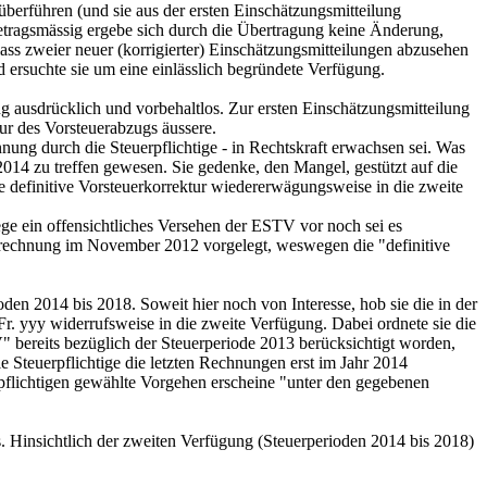
berführen (und sie aus der ersten Einschätzungsmitteilung
Betragsmässig ergebe sich durch die Übertragung keine Änderung,
ass zweier neuer (korrigierter) Einschätzungsmitteilungen abzusehen
nd ersuchte sie um eine einlässlich begründete Verfügung.
g ausdrücklich und vorbehaltlos. Zur ersten Einschätzungsmitteilung
tur des Vorsteuerabzugs äussere.
nung durch die Steuerpflichtige - in Rechtskraft erwachsen sei. Was
2014 zu treffen gewesen. Sie gedenke, den Mangel, gestützt auf die
 definitive Vorsteuerkorrektur wiedererwägungsweise in die zweite
ege ein offensichtliches Versehen der ESTV vor noch sei es
abrechnung im November 2012 vorgelegt, weswegen die "definitive
en 2014 bis 2018. Soweit hier noch von Interesse, hob sie die in der
Fr. yyy widerrufsweise in die zweite Verfügung. Dabei ordnete sie die
V" bereits bezüglich der Steuerperiode 2013 berücksichtigt worden,
 Steuerpflichtige die letzten Rechnungen erst im Jahr 2014
rpflichtigen gewählte Vorgehen erscheine "unter den gegebenen
hs. Hinsichtlich der zweiten Verfügung (Steuerperioden 2014 bis 2018)