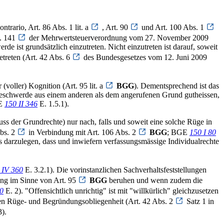
ontrario, Art. 86 Abs. 1 lit. a
, Art. 90
und Art. 100 Abs. 1
t. 141
der Mehrwertsteuerverordnung vom 27. November 2009
rde ist grundsätzlich einzutreten. Nicht einzutreten ist darauf, soweit
etreten (Art. 42 Abs. 6
des Bundesgesetzes vom 12. Juni 2009
 (voller) Kognition (Art. 95 lit. a
BGG
). Dementsprechend ist das
eschwerde aus einem anderen als dem angerufenen Grund gutheissen,
GE
150 II 346
E. 1.5.1).
uss der Grundrechte) nur nach, falls und soweit eine solche Rüge in
Abs. 2
in Verbindung mit Art. 106 Abs. 2
BGG
; BGE
150 I 80
 darzulegen, dass und inwiefern verfassungsmässige Individualrechte
 IV 360
E. 3.2.1). Die vorinstanzlichen Sachverhaltsfeststellungen
ung im Sinne von Art. 95
BGG
beruhen und wenn zudem die
0
E. 2). "Offensichtlich unrichtig" ist mit "willkürlich" gleichzusetzen
erten Rüge- und Begründungsobliegenheit (Art. 42 Abs. 2
Satz 1 in
3).