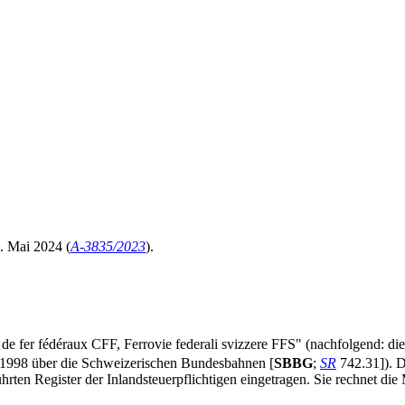
. Mai 2024 (
A-3835/2023
).
er fédéraux CFF, Ferrovie federali svizzere FFS" (nachfolgend: die Ste
1998 über die Schweizerischen Bundesbahnen [
SBBG
;
SR
742.31]). Di
en Register der Inlandsteuerpflichtigen eingetragen. Sie rechnet die 