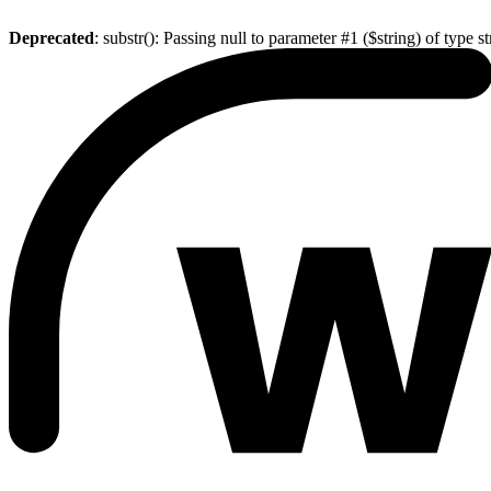
Deprecated
: substr(): Passing null to parameter #1 ($string) of type s