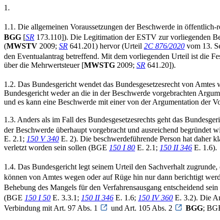
1.
1.1. Die allgemeinen Voraussetzungen der Beschwerde in öffentlich-re
BGG
[
SR
173.110]). Die Legitimation der ESTV zur vorliegenden Bes
(
MWSTV
2009;
SR
641.201) hervor (Urteil
2C 876/2020
vom 13. Se
den Eventualantrag betreffend. Mit dem vorliegenden Urteil ist die F
über die Mehrwertsteuer [
MWSTG
2009;
SR
641.20]).
1.2. Das Bundesgericht wendet das Bundesgesetzesrecht von Amtes 
Bundesgericht weder an die in der Beschwerde vorgebrachten Argum
und es kann eine Beschwerde mit einer von der Argumentation der 
1.3. Anders als im Fall des Bundesgesetzesrechts geht das Bundesgeri
der Beschwerde überhaupt vorgebracht und ausreichend begründet wi
E. 2.1;
150 V 340
E. 2). Die beschwerdeführende Person hat daher kl
verletzt worden sein sollen (BGE
150 I 80
E. 2.1;
150 II 346
E. 1.6).
1.4. Das Bundesgericht legt seinem Urteil den Sachverhalt zugrunde, d
können von Amtes wegen oder auf Rüge hin nur dann berichtigt werden
Behebung des Mangels für den Verfahrensausgang entscheidend sein 
(BGE
150 I 50
E. 3.3.1;
150 II 346
E. 1.6;
150 IV 360
E. 3.2). Die A
Verbindung mit Art. 97 Abs. 1
und Art. 105 Abs. 2
BGG
; B