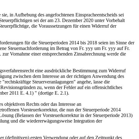
te sie, in Aufhebung des angefochtenen Einspracheentscheids sei
 Steuerpflichtigen sei der am 23. Dezember 2020 unter Vorbehalt
euerpflichtige, die Voraussetzungen für einen Widerruf der
rforderungen für die Steuerperioden 2014 bis 2018 seien im Sinne der
tene Steuernachforderung im Betrag von Fr. yyy um Fr. yyy auf Fr.
w. zur Vornahme einer entsprechenden Zinsabrechnung werde die
ngsverfahrensrecht eine ausdrückliche Bestimmung zum Widerruf
abwägung zwischen dem Interesse an der richtigen Anwendung des
e "rechtskräftige Steuerveranlagungen" angehe, lasse die
evisionsgründen zu, wenn der Fehler auf ein offensichtliches
er 2011 E. 4.1) " (dortige E. 2.1).
es objektiven Rechts oder das Interesse an
troffenen Vorsteuerkorrektur, die nun der Steuerperiode 2014
 Lösung (Belassen der Vorsteuerkorrektur in der Steuerperiode 2013)
ilung und die wiedererwägungsweise Integration der
der (definitiven) ersten Verwendung oder auf den Zeitpunkt des