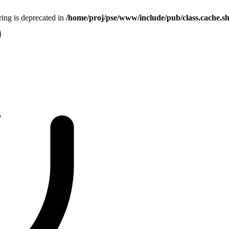
tring is deprecated in
/home/proj/pse/www/include/pub/class.cache.s