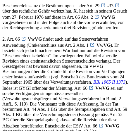
Beschwerdeinstanz die Bestimmungen ... der Art. 29
-33
über das rechtliche Gehör verletzt hat. X. hat sich in seinem Gesuch
vom 27. Februar 1976 auf diese in Art. 66 Abs. 2
VwVG
vorgesehenen und in der Folge auch auf die vorne erwähnten, von
der Rechtsprechung anerkannten drei Revisionsgründe berufen.
2. Art. 66
VwVG
findet auch auf das Steuerverfahren
Anwendung (Umkehrschluss aus Art. 2 Abs. 1
VwVG
). Er
bezieht sich jedoch nach seinem Wortlaut nur auf die Revision von
"Beschwerdeentscheiden". Im vorliegenden Fall wird aber die
Revision eines erstinstanzlichen Steuerentscheides verlangt. Der
Gesetzgeber hat bewusst davon abgesehen, im VwVG
Bestimmungen über die Gründe für die Revision von Verfügungen
erster Instanz aufzustellen (vgl. Botschaft des Bundesrates vom 24.
September 1965 über das Verwaltungsverfahren,
BBl 1965 II 1373
).
Indes ist GYGI offenbar der Meinung, Art. 66
VwVG
sei auf
solche Verfügungen sinngemäss anwendbar
(Verwaltungsrechtspflege und Verwaltungsverfahren im Bund, 2.
Aufl., S. 119). Die Vorinstanz teilt diese Auffassung. In der Tat
bestimmen Art. 44 Abs. 1 BG über die Stempelabgaben und Art. 59
Abs. 1 BG über die Verrechnungssteuer (Fassung gemäss Art. 52
BG über die Stempelabgaben), dass auf die Revision der diese
Abgaben betreffenden Entscheide der EStV Art. 66
VwVG