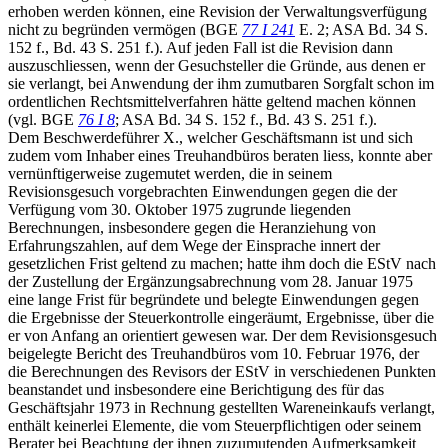
erhoben werden können, eine Revision der Verwaltungsverfügung
nicht zu begründen vermögen (BGE
77 I 241
E. 2; ASA Bd. 34 S.
152 f., Bd. 43 S. 251 f.). Auf jeden Fall ist die Revision dann
auszuschliessen, wenn der Gesuchsteller die Gründe, aus denen er
sie verlangt, bei Anwendung der ihm zumutbaren Sorgfalt schon im
ordentlichen Rechtsmittelverfahren hätte geltend machen können
(vgl. BGE
76 I 8
; ASA Bd. 34 S. 152 f., Bd. 43 S. 251 f.).
Dem Beschwerdeführer X., welcher Geschäftsmann ist und sich
zudem vom Inhaber eines Treuhandbüros beraten liess, konnte aber
vernünftigerweise zugemutet werden, die in seinem
Revisionsgesuch vorgebrachten Einwendungen gegen die der
Verfügung vom 30. Oktober 1975 zugrunde liegenden
Berechnungen, insbesondere gegen die Heranziehung von
Erfahrungszahlen, auf dem Wege der Einsprache innert der
gesetzlichen Frist geltend zu machen; hatte ihm doch die EStV nach
der Zustellung der Ergänzungsabrechnung vom 28. Januar 1975
eine lange Frist für begründete und belegte Einwendungen gegen
die Ergebnisse der Steuerkontrolle eingeräumt, Ergebnisse, über die
er von Anfang an orientiert gewesen war. Der dem Revisionsgesuch
beigelegte Bericht des Treuhandbüros vom 10. Februar 1976, der
die Berechnungen des Revisors der EStV in verschiedenen Punkten
beanstandet und insbesondere eine Berichtigung des für das
Geschäftsjahr 1973 in Rechnung gestellten Wareneinkaufs verlangt,
enthält keinerlei Elemente, die vom Steuerpflichtigen oder seinem
Berater bei Beachtung der ihnen zuzumutenden Aufmerksamkeit