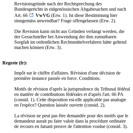
Revisionsgründe nach der Rechtsprechung des
Bundesgerichts in eidgenössischen Abgabesachen und nach
Art. 66
VwVG
(Erw. 1). Ist diese Bestimmung hier
sinngemäss anwendbar? Frage offengelassen (Erw. 2).
Die Revision kann nicht aus Gründen verlangt werden, die
der Gesuchsteller bei Anwendung der ihm zumutbaren
Sorgfalt im ordentlichen Rechtsmittelverfahren hätte geltend
machen können (Erw. 3).
Regeste (fr):
Impôt sur le chiffre d'affaires. Révision d'une décision de
première instance passée en force. Conditions.
Motifs de révision d'après la jurisprudence du Tribunal fédéral
en matière de contributions fédérales et d'après l'art. 66 PA
(consid. 1). Cette disposition est-elle applicable par analogie
en l'espèce? Question laissée ouverte (consid. 2).
La révision ne peut pas être demandée pour des motifs que le
demandeur aurait pu faire valoir dans la procédure ordinaire
de recours en faisant preuve de l'attention voulue (consid. 3).