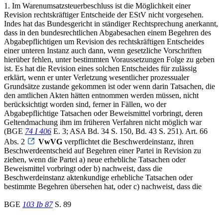
1. Im Warenumsatzsteuerbeschluss ist die Möglichkeit einer
Revision rechtskräftiger Entscheide der EStV nicht vorgesehen.
Indes hat das Bundesgericht in ständiger Rechtsprechung anerkannt,
dass in den bundesrechtlichen Abgabesachen einem Begehren des
Abgabepflichtigen um Revision des rechtskräftigen Entscheides
einer unteren Instanz auch dann, wenn gesetzliche Vorschriften
hierüber fehlen, unter bestimmten Voraussetzungen Folge zu geben
ist. Es hat die Revision eines solchen Entscheides für zulässig
erklärt, wenn er unter Verletzung wesentlicher prozessualer
Grundsätze zustande gekommen ist oder wenn darin Tatsachen, die
den amtlichen Akten hätten entnommen werden müssen, nicht
berücksichtigt worden sind, ferner in Fällen, wo der
Abgabepflichtige Tatsachen oder Beweismittel vorbringt, deren
Geltendmachung ihm im früheren Verfahren nicht möglich war
(BGE
74 I 406
E. 3; ASA Bd. 34 S. 150, Bd. 43 S. 251). Art. 66
Abs. 2
VwVG
verpflichtet die Beschwerdeinstanz, ihren
Beschwerdeentscheid auf Begehren einer Partei in Revision zu
ziehen, wenn die Partei a) neue erhebliche Tatsachen oder
Beweismittel vorbringt oder b) nachweist, dass die
Beschwerdeinstanz aktenkundige erhebliche Tatsachen oder
bestimmte Begehren übersehen hat, oder c) nachweist, dass die
BGE
103 Ib 87
S. 89