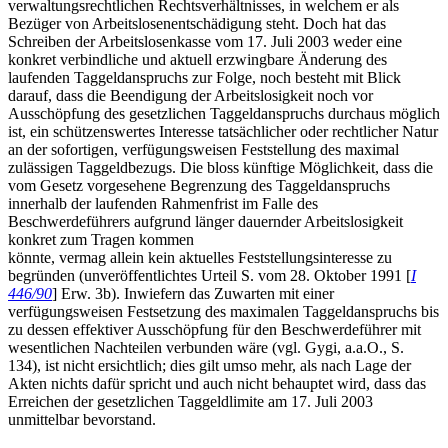
verwaltungsrechtlichen Rechtsverhältnisses, in welchem er als
Bezüger von Arbeitslosenentschädigung steht. Doch hat das
Schreiben der Arbeitslosenkasse vom 17. Juli 2003 weder eine
konkret verbindliche und aktuell erzwingbare Änderung des
laufenden Taggeldanspruchs zur Folge, noch besteht mit Blick
darauf, dass die Beendigung der Arbeitslosigkeit noch vor
Ausschöpfung des gesetzlichen Taggeldanspruchs durchaus möglich
ist, ein schützenswertes Interesse tatsächlicher oder rechtlicher Natur
an der sofortigen, verfügungsweisen Feststellung des maximal
zulässigen Taggeldbezugs. Die bloss künftige Möglichkeit, dass die
vom Gesetz vorgesehene Begrenzung des Taggeldanspruchs
innerhalb der laufenden Rahmenfrist im Falle des
Beschwerdeführers aufgrund länger dauernder Arbeitslosigkeit
konkret zum Tragen kommen
könnte, vermag allein kein aktuelles Feststellungsinteresse zu
begründen (unveröffentlichtes Urteil S. vom 28. Oktober 1991 [
I
446/90
] Erw. 3b). Inwiefern das Zuwarten mit einer
verfügungsweisen Festsetzung des maximalen Taggeldanspruchs bis
zu dessen effektiver Ausschöpfung für den Beschwerdeführer mit
wesentlichen Nachteilen verbunden wäre (vgl. Gygi, a.a.O., S.
134), ist nicht ersichtlich; dies gilt umso mehr, als nach Lage der
Akten nichts dafür spricht und auch nicht behauptet wird, dass das
Erreichen der gesetzlichen Taggeldlimite am 17. Juli 2003
unmittelbar bevorstand.