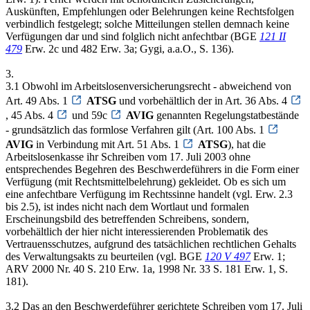
Auskünften, Empfehlungen oder Belehrungen keine Rechtsfolgen
verbindlich festgelegt; solche Mitteilungen stellen demnach keine
Verfügungen dar und sind folglich nicht anfechtbar (BGE
121 II
479
Erw. 2c und 482 Erw. 3a; Gygi, a.a.O., S. 136).
3.
3.1 Obwohl im Arbeitslosenversicherungsrecht - abweichend von
Art. 49 Abs. 1
ATSG
und vorbehältlich der in Art. 36 Abs. 4
, 45 Abs. 4
und 59c
AVIG
genannten Regelungstatbestände
- grundsätzlich das formlose Verfahren gilt (Art. 100 Abs. 1
AVIG
in Verbindung mit Art. 51 Abs. 1
ATSG
), hat die
Arbeitslosenkasse ihr Schreiben vom 17. Juli 2003 ohne
entsprechendes Begehren des Beschwerdeführers in die Form einer
Verfügung (mit Rechtsmittelbelehrung) gekleidet. Ob es sich um
eine anfechtbare Verfügung im Rechtssinne handelt (vgl. Erw. 2.3
bis 2.5), ist indes nicht nach dem Wortlaut und formalen
Erscheinungsbild des betreffenden Schreibens, sondern,
vorbehältlich der hier nicht interessierenden Problematik des
Vertrauensschutzes, aufgrund des tatsächlichen rechtlichen Gehalts
des Verwaltungsakts zu beurteilen (vgl. BGE
120 V 497
Erw. 1;
ARV 2000 Nr. 40 S. 210 Erw. 1a, 1998 Nr. 33 S. 181 Erw. 1, S.
181).
3.2 Das an den Beschwerdeführer gerichtete Schreiben vom 17. Juli