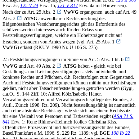
Erw. 2c,
125 V 24
Erw. 1b,
121 V 317
Erw. 4a mit Hinweisen).
Nach der zu Art. 25 Abs. 2
VwVG
ergangenen, auch auf Art. 49
Abs. 2
ATSG
anwendbaren Rechtsprechung des
Eidgenössischen Versicherungsgerichts gilt das Erfordernis des
schützenswerten Interesses auch für den Erlass von
Feststellungsverfügungen, welche ein Hoheitsträger nicht auf
Ersuchen, sondern von Amtes wegen (vgl. Art. 25 Abs. 1
VwVG
) erlässt (RKUV 1990 Nr. U 106 S. 275).
2.5 Feststellungsverfügungen im Sinne von Art. 5 Abs. 1 lit. b
VwVG
und Art. 49 Abs. 2
ATSG
haben - gleich wie bei
Gestaltungs- und Leistungsverfügungen - stets individuelle und
konkrete Rechte und Pflichten, d.h. Rechtsfolgen zum Gegenstand.
Auch mit Feststellungsverfügungen können mithin nur Rechtsfragen
geklärt, nicht aber Tatsachenfeststellungen getroffen werden (Gygi,
a.a.O., S. 144 Ziff. 10; Alfred Kölz/Isabelle Häner,
Verwaltungsverfahren und Verwaltungsrechtspflege des Bundes, 2.
Aufl., Zürich 1998, Rz. 209). Nicht feststellungsfähig ist namentlich
auch eine abstrakte Rechtslage, wie sie sich aus einem Rechtssatz
für eine Vielzahl von Personen und Tatbeständen ergibt (
ASA 71 S.
641
Erw. 1; René Rhinow/Heinrich Koller/ Christina Kiss,
Öffentliches Prozessrecht und Justizverfassungsrecht des Bundes,
Basel/Frankfurt a.M. 1996, S. 229 Rz. 1189; vgl. BGE
108 Ib 22
Erw. 1). Ferner werden mit behördlichen Zusicherungen,