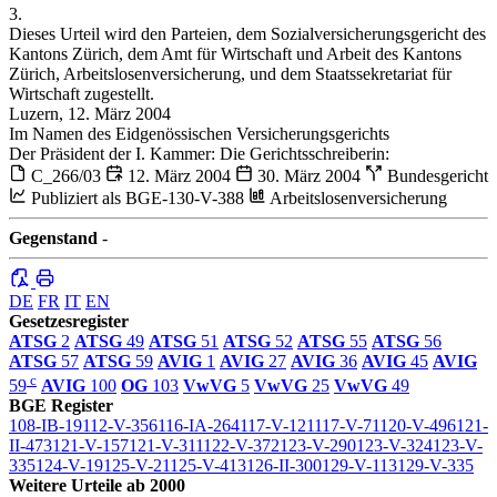
3.
Dieses Urteil wird den Parteien, dem Sozialversicherungsgericht des
Kantons Zürich, dem Amt für Wirtschaft und Arbeit des Kantons
Zürich, Arbeitslosenversicherung, und dem Staatssekretariat für
Wirtschaft zugestellt.
Luzern, 12. März 2004
Im Namen des Eidgenössischen Versicherungsgerichts
Der Präsident der I. Kammer: Die Gerichtsschreiberin:
C_266/03
12. März 2004
30. März 2004
Bundesgericht
Publiziert als BGE-130-V-388
Arbeitslosenversicherung
Gegenstand
-
DE
FR
IT
EN
Gesetzesregister
ATSG
2
ATSG
49
ATSG
51
ATSG
52
ATSG
55
ATSG
56
ATSG
57
ATSG
59
AVIG
1
AVIG
27
AVIG
36
AVIG
45
AVIG
c
59
AVIG
100
OG
103
VwVG
5
VwVG
25
VwVG
49
BGE Register
108-IB-19
112-V-356
116-IA-264
117-V-121
117-V-71
120-V-496
121-
II-473
121-V-157
121-V-311
122-V-372
123-V-290
123-V-324
123-V-
335
124-V-19
125-V-21
125-V-413
126-II-300
129-V-113
129-V-335
Weitere Urteile ab 2000