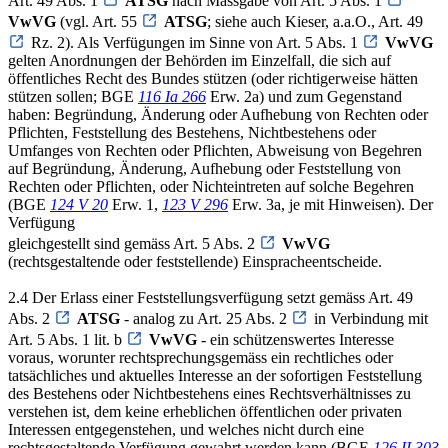
Art. 49 Abs. 1
ATSG
nach Massgabe von Art. 5 Abs. 1
VwVG
(vgl. Art. 55
ATSG
; siehe auch Kieser, a.a.O., Art. 49
Rz. 2). Als Verfügungen im Sinne von Art. 5 Abs. 1
VwVG
gelten Anordnungen der Behörden im Einzelfall, die sich auf
öffentliches Recht des Bundes stützen (oder richtigerweise hätten
stützen sollen; BGE
116 Ia 266
Erw. 2a) und zum Gegenstand
haben: Begründung, Änderung oder Aufhebung von Rechten oder
Pflichten, Feststellung des Bestehens, Nichtbestehens oder
Umfanges von Rechten oder Pflichten, Abweisung von Begehren
auf Begründung, Änderung, Aufhebung oder Feststellung von
Rechten oder Pflichten, oder Nichteintreten auf solche Begehren
(BGE
124 V 20
Erw. 1,
123 V 296
Erw. 3a, je mit Hinweisen). Der
Verfügung
gleichgestellt sind gemäss Art. 5 Abs. 2
VwVG
(rechtsgestaltende oder feststellende) Einspracheentscheide.
2.4 Der Erlass einer Feststellungsverfügung setzt gemäss Art. 49
Abs. 2
ATSG
- analog zu Art. 25 Abs. 2
in Verbindung mit
Art. 5 Abs. 1 lit. b
VwVG
- ein schützenswertes Interesse
voraus, worunter rechtsprechungsgemäss ein rechtliches oder
tatsächliches und aktuelles Interesse an der sofortigen Feststellung
des Bestehens oder Nichtbestehens eines Rechtsverhältnisses zu
verstehen ist, dem keine erheblichen öffentlichen oder privaten
Interessen entgegenstehen, und welches nicht durch eine
rechtsgestaltende Verfügung gewahrt werden kann (BGE
126 II 303