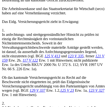
Beurteilung an das kantonale Gericht zurückzuweisen.
Die Arbeitslosenkasse und das Staatssekretariat für Wirtschaft (seco)
haben auf eine Vernehmlassung verzichtet.
Das Eidg. Versicherungsgericht zieht in Erwägung:
1.
In anfechtungs- und streitgegenständlicher Hinsicht zu prüfen ist
einzig die Rechtmässigkeit des vorinstanzlichen
Nichteintretensentscheids. Soweit in der
Verwaltungsgerichtsbeschwerde materielle Anträge gestellt werden,
ist darauf, da ausserhalb des Anfechtungsgegenstandes liegend,
nicht einzutreten (vgl. BGE
125 V 413
und
123 V 335
, ferner
121 V
159
Erw. 2b,
117 V 122
Erw. 1 mit Hinweisen; nicht publizierte
Erw. 1a des Urteils RKUV 2000 Nr. U 372 S. 112; SVR 1997 UV
Nr. 66 S. 226 Erw. 1a).
Ob das kantonale Versicherungsgericht zu Recht auf die
Beschwerde nicht eingetreten ist, prüft das Eidgenössische
Versicherungsgericht unabhängig von den Parteianträgen von Amtes
wegen (vgl. BGE
129 V 337
Erw. 1.2,
125 V 23
Erw. 1a,
123 V 327
Erw. 1 mit Hinweisen).
2.