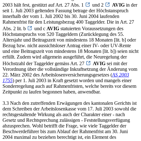
2003 hält fest, gestützt auf Art. 27 Abs. 1
und 2
AVIG
in der
seit 1. Juli 2003 geltenden Fassung betrage der Höchstanspruch
innerhalb der vom 1. Juli 2002 bis 30. Juni 2004 laufenden
Rahmenfrist für den Leistungsbezug 400 Taggelder. Die in Art. 27
Abs. 2 lit. b
und c
AVIG
statuierten Voraussetzungen des
Höchstanspruchs von 520 Taggeldern (Zurücklegung des 55.
Altersjahr und Beitragszeit von mindestens 18 Monaten [lit. b] oder
Bezug bzw. nicht aussichtsloser Antrag einer IV- oder UV-Rente
und eine Beitragszeit von mindestens 18 Monaten [lit. b]) seien nicht
erfüllt. Zudem wird allgemein ausgeführt, die Neuregelung der
Höchstzahl der Taggelder gemäss Art. 27
AVIG
sei mit der
Verordnung über die vollständige Inkraftsetzung der Änderung vom
22. März 2002 des Arbeitslosenversicherungsgesetzes (
AS 2003
1755
) per 1. Juli 2003 in Kraft gesetzt worden und mangels einer
Sonderregelung auch auf Rahmenfristen, welche bereits vor diesem
Zeitpunkt zu laufen begonnen haben, anwendbar.
3.3 Nach den zutreffenden Erwägungen des kantonalen Gerichts ist
dem Schreiben der Arbeitslosenkasse vom 17. Juli 2003 sowohl die
rechtsgestaltende Wirkung als auch der Charakter einer - nach
Gesetz und Rechtsprechung zulässigen - Feststellungsverfügung
abzusprechen. Wohl betrifft die Frage, wie viele Taggelder der
Beschwerdeführer bis zum Ablauf der Rahmenfrist am 30. Juni
2004 maximal zu beziehen berechtigt ist, ein Element des