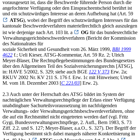
vorausgesetzt ist, dass die Beschwerde führende Person durch die
angefochtene Verfügung oder den Einspracheentscheid berührt ist
und ein schutzwürdiges Interesse an deren Aufhebung hat (Art. 59
ATSG
), wobei der Begriff des schutzwürdigen Interesses für das
kantonale Beschwerdeverfahren materiellrechtlich gleich auszulegen
ist wie derjenige nach Art. 103 lit. a
OG
für das bundesrechtliche
Verwaltungsgerichtsbeschwerdeverfahren (Bericht der Kommission
des Nationalrates für
soziale Sicherheit und Gesundheit vom 26. März 1999,
BBl 1999
4622
f.; Ueli Kieser, ATSG-Kommentar, Art. 59 Rz. 2; Ulrich
Meyer-Blaser, Die Rechtspflegebestimmungen des Bundesgesetzes
über den Allgemeinen Teil des Sozialversicherungsrechts [ATSG],
in: HAVE 5/2002, S. 329; siehe auch BGE
122 V 373
Erw. 2a;
RKUV 2002 Nr. KV 211 S. 176 f. Erw. 1c mit Hinweisen; Urteil
M. vom 18. Dezember 2003 [
C 221/03
] Erw. 2).
2.3 Auch unter der Herrschaft des ATSG bildet im System der
nachträglichen Verwaltungsrechtspflege der Erlass einer Verfügung
unabdingbare Sachurteilsvoraussetzung im nachfolgenden
Verwaltungs- oder Verwaltungsgerichtsbeschwerdeverfahren, ohne
die auf ein Rechtsmittel nicht eingetreten werden darf (vgl. Fritz
Gygi, Bundesverwaltungsrechtspflege, 2. Aufl., Bern 1983, S. 73
Ziff. 2.2. und S. 127; Meyer-Blaser, a.a.O., S. 327). Der Begriff der
Verfügung bestimmt sich dabei mangels näherer Konkretisierung in