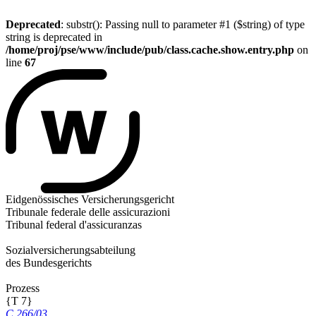
Deprecated
: substr(): Passing null to parameter #1 ($string) of type
string is deprecated in
/home/proj/pse/www/include/pub/class.cache.show.entry.php
on
line
67
Eidgenössisches Versicherungsgericht
Tribunale federale delle assicurazioni
Tribunal federal d'assicuranzas
Sozialversicherungsabteilung
des Bundesgerichts
Prozess
{T 7}
C 266/03