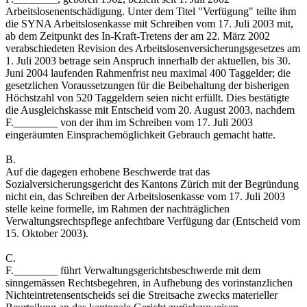
Arbeitslosenentschädigung. Unter dem Titel "Verfügung" teilte ihm
die SYNA Arbeitslosenkasse mit Schreiben vom 17. Juli 2003 mit,
ab dem Zeitpunkt des In-Kraft-Tretens der am 22. März 2002
verabschiedeten Revision des Arbeitslosenversicherungsgesetzes am
1. Juli 2003 betrage sein Anspruch innerhalb der aktuellen, bis 30.
Juni 2004 laufenden Rahmenfrist neu maximal 400 Taggelder; die
gesetzlichen Voraussetzungen für die Beibehaltung der bisherigen
Höchstzahl von 520 Taggeldern seien nicht erfüllt. Dies bestätigte
die Ausgleichskasse mit Entscheid vom 20. August 2003, nachdem
F.________ von der ihm im Schreiben vom 17. Juli 2003
eingeräumten Einsprachemöglichkeit Gebrauch gemacht hatte.
B.
Auf die dagegen erhobene Beschwerde trat das
Sozialversicherungsgericht des Kantons Zürich mit der Begründung
nicht ein, das Schreiben der Arbeitslosenkasse vom 17. Juli 2003
stelle keine formelle, im Rahmen der nachträglichen
Verwaltungsrechtspflege anfechtbare Verfügung dar (Entscheid vom
15. Oktober 2003).
C.
F.________ führt Verwaltungsgerichtsbeschwerde mit dem
sinngemässen Rechtsbegehren, in Aufhebung des vorinstanzlichen
Nichteintretensentscheids sei die Streitsache zwecks materieller