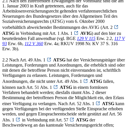
2.1 Nach den zutreffenden Erwägungen der Vorinstanz sind die am
1. Januar 2003 in Kraft getretenen, auch für das
Arbeitslosenversicherungsrecht geltenden verfahrensrechtlichen
Neuerungen des Bundesgesetzes über den Allgemeinen Teil des
Sozialversicherungsrechts (ATSG) vom 6. Oktober 2000
vorbehältlich abweichender Bestimmungen des AVIG (Art. 2
ATSG
in Verbindung mit Art. 1 Abs. 1
AVIG
) auf den hier zu
beurteilenden Fall anwendbar (vgl. BGE
129 V 115
Erw. 2.2,
117 V
93
Erw. 6b,
112 V 360
Erw. 4a; RKUV 1998 Nr. KV 37 S. 316
Erw. 3b).
2.2 Nach Art. 49 Abs. 1
ATSG
hat der Versicherungsträger über
Leistungen, Forderungen und Anordnungen, die erheblich sind oder
mit denen die betroffene Person nicht einverstanden ist, schriftlich
Verfügungen zu erlassen. Leistungen, Forderungen und
Anordnungen, die nicht unter Art. 49 Abs. 1
ATSG
fallen,
können nach Art. 51 Abs. 1
ATSG
in einem formlosen
Verfahren behandelt werden; diesfalls räumt Abs. 2 dieser
Bestimmung der betroffenen Person die Möglichkeit ein, den Erlass
einer Verfügung zu verlangen. Nach Art. 52 Abs. 1
ATSG
kann
gegen Verfügungen bei der verfügenden Stelle Einsprache erhoben
werden, und gegen Einspracheentscheide steht gestützt auf Art. 56
Abs. 1
in Verbindung mit Art. 57
ATSG
der
Beschwerdeweg an das kantonale Versicherungsgericht offen;