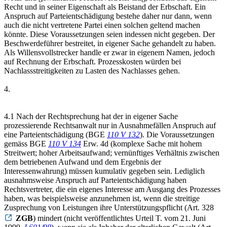
Recht und in seiner Eigenschaft als Beistand der Erbschaft. Ein
Anspruch auf Parteientschädigung bestehe daher nur dann, wenn
auch die nicht vertretene Partei einen solchen geltend machen
könnte. Diese Voraussetzungen seien indessen nicht gegeben. Der
Beschwerdeführer bestreitet, in eigener Sache gehandelt zu haben.
Als Willensvollstrecker handle er zwar in eigenem Namen, jedoch
auf Rechnung der Erbschaft. Prozesskosten würden bei
Nachlassstreitigkeiten zu Lasten des Nachlasses gehen.
4.
4.1 Nach der Rechtsprechung hat der in eigener Sache
prozessierende Rechtsanwalt nur in Ausnahmefällen Anspruch auf
eine Parteientschädigung (BGE
110 V 132
). Die Voraussetzungen
gemäss BGE
110 V 134
Erw. 4d (komplexe Sache mit hohem
Streitwert; hoher Arbeitsaufwand; vernünftiges Verhältnis zwischen
dem betriebenen Aufwand und dem Ergebnis der
Interessenwahrung) müssen kumulativ gegeben sein. Lediglich
ausnahmsweise Anspruch auf Parteientschädigung haben
Rechtsvertreter, die ein eigenes Interesse am Ausgang des Prozesses
haben, was beispielsweise anzunehmen ist, wenn die streitige
Zusprechung von Leistungen ihre Unterstützungspflicht (Art. 328
ZGB
) mindert (nicht veröffentlichtes Urteil T. vom 21. Juni