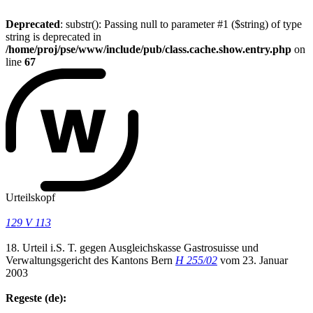
Deprecated
: substr(): Passing null to parameter #1 ($string) of type
string is deprecated in
/home/proj/pse/www/include/pub/class.cache.show.entry.php
on
line
67
Urteilskopf
129 V 113
18. Urteil i.S. T. gegen Ausgleichskasse Gastrosuisse und
Verwaltungsgericht des Kantons Bern
H 255/02
vom 23. Januar
2003
Regeste (de):