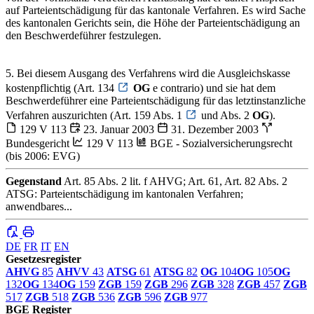
auf Parteientschädigung für das kantonale Verfahren. Es wird Sache
des kantonalen Gerichts sein, die Höhe der Parteientschädigung an
den Beschwerdeführer festzulegen.
5. Bei diesem Ausgang des Verfahrens wird die Ausgleichskasse
kostenpflichtig (Art. 134
OG
e contrario) und sie hat dem
Beschwerdeführer eine Parteientschädigung für das letztinstanzliche
Verfahren auszurichten (Art. 159 Abs. 1
und Abs. 2
OG
).
129 V 113
23. Januar 2003
31. Dezember 2003
Bundesgericht
129 V 113
BGE - Sozialversicherungsrecht
(bis 2006: EVG)
Gegenstand
Art. 85 Abs. 2 lit. f AHVG; Art. 61, Art. 82 Abs. 2
ATSG: Parteientschädigung im kantonalen Verfahren;
anwendbares...
DE
FR
IT
EN
Gesetzesregister
AHVG
85
AHVV
43
ATSG
61
ATSG
82
OG
104
OG
105
OG
132
OG
134
OG
159
ZGB
159
ZGB
296
ZGB
328
ZGB
457
ZGB
517
ZGB
518
ZGB
536
ZGB
596
ZGB
977
BGE Register