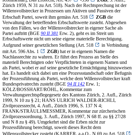
Zürich 1959, N 31 zu Art. 518). Nach der Rechtsprechung ist der
Willensvollstrecker in Prozessen um Aktiven und Passiven der
Erbschaft Partei, soweit ihm gemäss Art. 518
ZGB
die
Verwaltung der betreffenden Erbschaftswerte zusteht. Abgesehen
von den Fällen, wo der Willensvollstrecker in eigener Sache als
Partei auftritt (BGE
90 II 381
Erw. 2), geht es im Streit um
Erbschaftswerte nicht um seine eigene materielle Berechtigung.
Aufgrund seiner gesetzlichen Stellung (Art. 518
in Verbindung
mit Art. 596 Abs. 1
ZGB
) hat er in eigenem Namen die
Nachlassrechte zu wahren. Er führt den Prozess an Stelle des
materiell Berechtigten oder Verpflichteten in eigenem Namen und
als Partei, wobei er auf seine gesetzliche Ermächtigung hinzuweisen
hat. Es handelt sich dabei um eine Prozessstandschaft oder Befugnis
der Prozessführung als Partei, welche dem Willensvollstrecker kraft
Bundesprivatrechts zusteht (BGE
94 II 142
Erw. 1;
KÖLZ/BOSSHART/RÖHL, Kommentar zum
Verwaltungsrechtspflegegesetz des Kantons Zürich, 2. Aufl., Zürich
1999, N 10 zu § 21; HANS ULRICH WALDER-RICHLI,
Zivilprozessrecht, 4. Aufl., Zürich 1996, S. 137 N 4;
FRANK/STRÄULI/MESSMER, Kommentar zur zürcherischen
Zivilprozessordnung, 3. Aufl., Zürich 1997, N 68 ff. zu §§ 27/28
und N 8 zu § 49). Umgekehrt sind die Erben nicht zur
Prozessführung berechtigt, soweit dieses Recht dem
Willensvollstrecker zusteht (KARRER, a.a.O., N 69 zu Art. 518