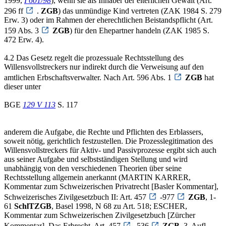
1999,
I 601/98
), wenn sie als Inhaber der elterlichen Gewalt (Art.
296 ff
.
ZGB
) das unmündige Kind vertreten (ZAK 1984 S. 279
Erw. 3) oder im Rahmen der eherechtlichen Beistandspflicht (Art.
159 Abs. 3
ZGB
) für den Ehepartner handeln (ZAK 1985 S.
472 Erw. 4).
4.2 Das Gesetz regelt die prozessuale Rechtsstellung des
Willensvollstreckers nur indirekt durch die Verweisung auf den
amtlichen Erbschaftsverwalter. Nach Art. 596 Abs. 1
ZGB
hat
dieser unter
BGE
129 V 113
S. 117
anderem die Aufgabe, die Rechte und Pflichten des Erblassers,
soweit nötig, gerichtlich festzustellen. Die Prozesslegitimation des
Willensvollstreckers für Aktiv- und Passivprozesse ergibt sich auch
aus seiner Aufgabe und selbstständigen Stellung und wird
unabhängig von den verschiedenen Theorien über seine
Rechtsstellung allgemein anerkannt (MARTIN KARRER,
Kommentar zum Schweizerischen Privatrecht [Basler Kommentar],
Schweizerisches Zivilgesetzbuch II: Art. 457
-977
ZGB
, 1-
61
SchlTZGB
, Basel 1998, N 68 zu Art. 518; ESCHER,
Kommentar zum Schweizerischen Zivilgesetzbuch [Zürcher
Kommentar], Das Erbrecht, Art. 457
-536
ZGB
, 3. Aufl.,