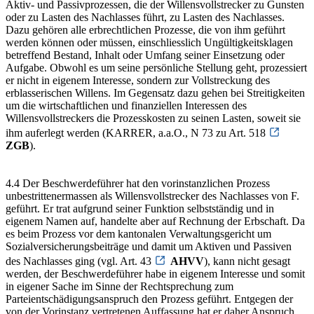
Aktiv- und Passivprozessen, die der Willensvollstrecker zu Gunsten
oder zu Lasten des Nachlasses führt, zu Lasten des Nachlasses.
Dazu gehören alle erbrechtlichen Prozesse, die von ihm geführt
werden können oder müssen, einschliesslich Ungültigkeitsklagen
betreffend Bestand, Inhalt oder Umfang seiner Einsetzung oder
Aufgabe. Obwohl es um seine persönliche Stellung geht, prozessiert
er nicht in eigenem Interesse, sondern zur Vollstreckung des
erblasserischen Willens. Im Gegensatz dazu gehen bei Streitigkeiten
um die wirtschaftlichen und finanziellen Interessen des
Willensvollstreckers die Prozesskosten zu seinen Lasten, soweit sie
ihm auferlegt werden (KARRER, a.a.O., N 73 zu Art. 518
ZGB
).
4.4 Der Beschwerdeführer hat den vorinstanzlichen Prozess
unbestrittenermassen als Willensvollstrecker des Nachlasses von F.
geführt. Er trat aufgrund seiner Funktion selbstständig und in
eigenem Namen auf, handelte aber auf Rechnung der Erbschaft. Da
es beim Prozess vor dem kantonalen Verwaltungsgericht um
Sozialversicherungsbeiträge und damit um Aktiven und Passiven
des Nachlasses ging (vgl. Art. 43
AHVV
), kann nicht gesagt
werden, der Beschwerdeführer habe in eigenem Interesse und somit
in eigener Sache im Sinne der Rechtsprechung zum
Parteientschädigungsanspruch den Prozess geführt. Entgegen der
von der Vorinstanz vertretenen Auffassung hat er daher Anspruch