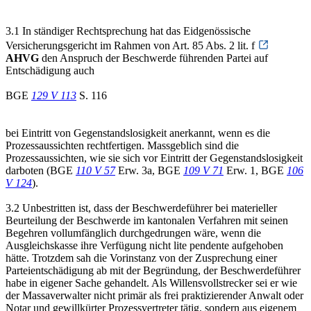
3.1 In ständiger Rechtsprechung hat das Eidgenössische
Versicherungsgericht im Rahmen von Art. 85 Abs. 2 lit. f
AHVG
den Anspruch der Beschwerde führenden Partei auf
Entschädigung auch
BGE
129 V 113
S. 116
bei Eintritt von Gegenstandslosigkeit anerkannt, wenn es die
Prozessaussichten rechtfertigen. Massgeblich sind die
Prozessaussichten, wie sie sich vor Eintritt der Gegenstandslosigkeit
darboten (BGE
110 V 57
Erw. 3a, BGE
109 V 71
Erw. 1, BGE
106
V 124
).
3.2 Unbestritten ist, dass der Beschwerdeführer bei materieller
Beurteilung der Beschwerde im kantonalen Verfahren mit seinen
Begehren vollumfänglich durchgedrungen wäre, wenn die
Ausgleichskasse ihre Verfügung nicht lite pendente aufgehoben
hätte. Trotzdem sah die Vorinstanz von der Zusprechung einer
Parteientschädigung ab mit der Begründung, der Beschwerdeführer
habe in eigener Sache gehandelt. Als Willensvollstrecker sei er wie
der Massaverwalter nicht primär als frei praktizierender Anwalt oder
Notar und gewillkürter Prozessvertreter tätig, sondern aus eigenem