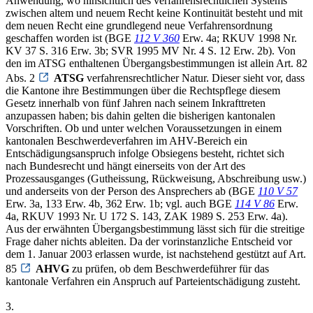
Anwendung, wo hinsichtlich des verfahrensrechtlichen Systems
zwischen altem und neuem Recht keine Kontinuität besteht und mit
dem neuen Recht eine grundlegend neue Verfahrensordnung
geschaffen worden ist (BGE
112 V 360
Erw. 4a; RKUV 1998 Nr.
KV 37 S. 316 Erw. 3b; SVR 1995 MV Nr. 4 S. 12 Erw. 2b). Von
den im ATSG enthaltenen Übergangsbestimmungen ist allein Art. 82
Abs. 2
ATSG
verfahrensrechtlicher Natur. Dieser sieht vor, dass
die Kantone ihre Bestimmungen über die Rechtspflege diesem
Gesetz innerhalb von fünf Jahren nach seinem Inkrafttreten
anzupassen haben; bis dahin gelten die bisherigen kantonalen
Vorschriften. Ob und unter welchen Voraussetzungen in einem
kantonalen Beschwerdeverfahren im AHV-Bereich ein
Entschädigungsanspruch infolge Obsiegens besteht, richtet sich
nach Bundesrecht und hängt einerseits von der Art des
Prozessausganges (Gutheissung, Rückweisung, Abschreibung usw.)
und anderseits von der Person des Ansprechers ab (BGE
110 V 57
Erw. 3a, 133 Erw. 4b, 362 Erw. 1b; vgl. auch BGE
114 V 86
Erw.
4a, RKUV 1993 Nr. U 172 S. 143, ZAK 1989 S. 253 Erw. 4a).
Aus der erwähnten Übergangsbestimmung lässt sich für die streitige
Frage daher nichts ableiten. Da der vorinstanzliche Entscheid vor
dem 1. Januar 2003 erlassen wurde, ist nachstehend gestützt auf Art.
85
AHVG
zu prüfen, ob dem Beschwerdeführer für das
kantonale Verfahren ein Anspruch auf Parteientschädigung zusteht.
3.