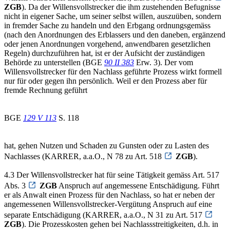
ZGB
). Da der Willensvollstrecker die ihm zustehenden Befugnisse
nicht in eigener Sache, um seiner selbst willen, auszuüben, sondern
in fremder Sache zu handeln und den Erbgang ordnungsgemäss
(nach den Anordnungen des Erblassers und den daneben, ergänzend
oder jenen Anordnungen vorgehend, anwendbaren gesetzlichen
Regeln) durchzuführen hat, ist er der Aufsicht der zuständigen
Behörde zu unterstellen (BGE
90 II 383
Erw. 3). Der vom
Willensvollstrecker für den Nachlass geführte Prozess wirkt formell
nur für oder gegen ihn persönlich. Weil er den Prozess aber für
fremde Rechnung geführt
BGE
129 V 113
S. 118
hat, gehen Nutzen und Schaden zu Gunsten oder zu Lasten des
Nachlasses (KARRER, a.a.O., N 78 zu Art. 518
ZGB
).
4.3 Der Willensvollstrecker hat für seine Tätigkeit gemäss Art. 517
Abs. 3
ZGB
Anspruch auf angemessene Entschädigung. Führt
er als Anwalt einen Prozess für den Nachlass, so hat er neben der
angemessenen Willensvollstrecker-Vergütung Anspruch auf eine
separate Entschädigung (KARRER, a.a.O., N 31 zu Art. 517
ZGB
). Die Prozesskosten gehen bei Nachlassstreitigkeiten, d.h. in