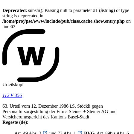
Deprecated
: substr(): Passing null to parameter #1 ($string) of type
string is deprecated in
/home/proj/pse/www/include/pub/class.cache.show.entry.php
on
line
67
Urteilskopf
112 V 356
63. Urteil vom 12. Dezember 1986 i.S. Stöckli gegen
Personalfürsorgestiftung der Firma Steiner + Steiner AG und
Versicherungsgericht des Kantons Basel-Stadt
Regeste (de):
Art. 49 Abs. 2
und 73 Abs. 1
BVG
, Art. 89bis Abs. 6