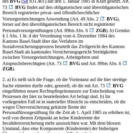
des
BVG
(
SR
831.401) auf den 1. Januar 1985 in Kraft gesetzt. Art.
73
BVG
findet auf den obligatorischen und überobligatorischen
Bereich registrierter privat- und öffentlichrechtlicher
Vorsorgeeinrichtungen Anwendung (Art. 49 Abs. 2
BVG
),
ferner auf den überobligatorischen Bereich nicht registrierter
Personalvorsorgestiftungen (Art. 89bis Abs. 6
ZGB
). b) Gemäss
§ 1 Abs. 1 lit. d der Verordnung vom 4. Dezember 1984 des
Kantons Basel-Stadt über das Verfahren im
Sozialversicherungsprozess beurteilt das Zivilgericht des Kantons
Basel-Stadt als kantonales Versicherungsgericht Streitigkeiten
zwischen Vorsorgeeinrichtungen, Arbeitgebern und
Anspruchsberechtigten (Art. 73
BVG
und Art. 89bis Abs. 6
ZGB
).
2. a) Es stellt sich die Frage, ob die Vorinstanz auf die hier streitige
Sache eintreten durfte oder, generell, ob die mit Art. 73
BVG
eingeführten neuen Rechtspflegeinstanzen zur Entscheidung von
Prozessen der hier zu beurteilenden Art befugt sind. b) Im
vorliegenden Fall ist in materieller Hinsicht zu entscheiden, ob die
wegen Überversicherung gekürzte Rente der
Personalfürsorgestiftung für die Zeit ab 1. April 1985 zu erhöhen ist,
weil von diesem Zeitpunkt an keine Kinderrente der
Invalidenversicherung mehr auszurichten war. Mit dem blossen
Umstand, dass eine Komponente (Kinderrente) der bisherigen