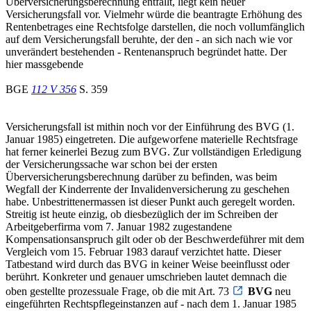
Überversicherungsberechnung entfällt, liegt kein neuer
Versicherungsfall vor. Vielmehr würde die beantragte Erhöhung des
Rentenbetrages eine Rechtsfolge darstellen, die noch vollumfänglich
auf dem Versicherungsfall beruhte, der den - an sich nach wie vor
unverändert bestehenden - Rentenanspruch begründet hatte. Der
hier massgebende
BGE
112 V 356
S. 359
Versicherungsfall ist mithin noch vor der Einführung des BVG (1.
Januar 1985) eingetreten. Die aufgeworfene materielle Rechtsfrage
hat ferner keinerlei Bezug zum BVG. Zur vollständigen Erledigung
der Versicherungssache war schon bei der ersten
Überversicherungsberechnung darüber zu befinden, was beim
Wegfall der Kinderrente der Invalidenversicherung zu geschehen
habe. Unbestrittenermassen ist dieser Punkt auch geregelt worden.
Streitig ist heute einzig, ob diesbezüglich der im Schreiben der
Arbeitgeberfirma vom 7. Januar 1982 zugestandene
Kompensationsanspruch gilt oder ob der Beschwerdeführer mit dem
Vergleich vom 15. Februar 1983 darauf verzichtet hatte. Dieser
Tatbestand wird durch das BVG in keiner Weise beeinflusst oder
berührt. Konkreter und genauer umschrieben lautet demnach die
oben gestellte prozessuale Frage, ob die mit Art. 73
BVG
neu
eingeführten Rechtspflegeinstanzen auf - nach dem 1. Januar 1985