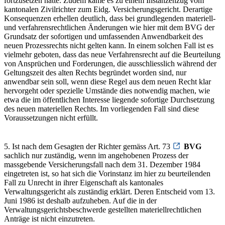
fortzusetzen hätte. Zudem käme es zu einem Instanzenzug vom
kantonalen Zivilrichter zum Eidg. Versicherungsgericht. Derartige
Konsequenzen erhellen deutlich, dass bei grundlegenden materiell-
und verfahrensrechtlichen Änderungen wie hier mit dem BVG der
Grundsatz der sofortigen und umfassenden Anwendbarkeit des
neuen Prozessrechts nicht gelten kann. In einem solchen Fall ist es
vielmehr geboten, dass das neue Verfahrensrecht auf die Beurteilung
von Ansprüchen und Forderungen, die ausschliesslich während der
Geltungszeit des alten Rechts begründet worden sind, nur
anwendbar sein soll, wenn diese Regel aus dem neuen Recht klar
hervorgeht oder spezielle Umstände dies notwendig machen, wie
etwa die im öffentlichen Interesse liegende sofortige Durchsetzung
des neuen materiellen Rechts. Im vorliegenden Fall sind diese
Voraussetzungen nicht erfüllt.
5. Ist nach dem Gesagten der Richter gemäss Art. 73
BVG
sachlich nur zuständig, wenn im angehobenen Prozess der
massgebende Versicherungsfall nach dem 31. Dezember 1984
eingetreten ist, so hat sich die Vorinstanz im hier zu beurteilenden
Fall zu Unrecht in ihrer Eigenschaft als kantonales
Verwaltungsgericht als zuständig erklärt. Deren Entscheid vom 13.
Juni 1986 ist deshalb aufzuheben. Auf die in der
Verwaltungsgerichtsbeschwerde gestellten materiellrechtlichen
Anträge ist nicht einzutreten.