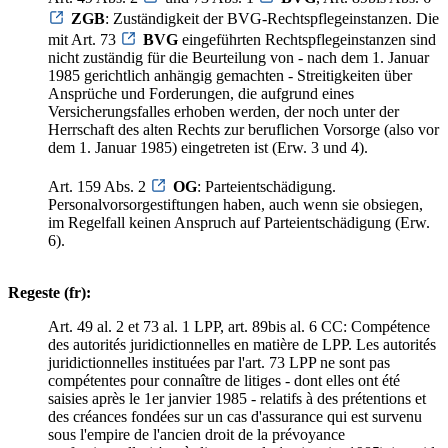
ZGB
: Zuständigkeit der BVG-Rechtspflegeinstanzen. Die
mit Art. 73
BVG
eingeführten Rechtspflegeinstanzen sind
nicht zuständig für die Beurteilung von - nach dem 1. Januar
1985 gerichtlich anhängig gemachten - Streitigkeiten über
Ansprüche und Forderungen, die aufgrund eines
Versicherungsfalles erhoben werden, der noch unter der
Herrschaft des alten Rechts zur beruflichen Vorsorge (also vor
dem 1. Januar 1985) eingetreten ist (Erw. 3 und 4).
Art. 159 Abs. 2
OG
: Parteientschädigung.
Personalvorsorgestiftungen haben, auch wenn sie obsiegen,
im Regelfall keinen Anspruch auf Parteientschädigung (Erw.
6).
Regeste (fr):
Art. 49 al. 2 et 73 al. 1 LPP, art. 89bis al. 6 CC: Compétence
des autorités juridictionnelles en matière de LPP. Les autorités
juridictionnelles instituées par l'art. 73 LPP ne sont pas
compétentes pour connaître de litiges - dont elles ont été
saisies après le 1er janvier 1985 - relatifs à des prétentions et
des créances fondées sur un cas d'assurance qui est survenu
sous l'empire de l'ancien droit de la prévoyance