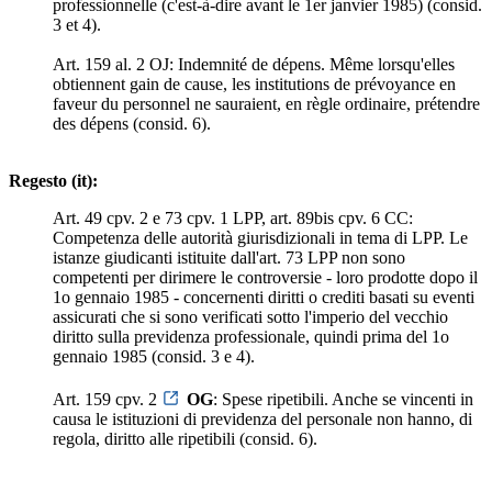
professionnelle (c'est-à-dire avant le 1er janvier 1985) (consid.
3 et 4).
Art. 159 al. 2 OJ: Indemnité de dépens. Même lorsqu'elles
obtiennent gain de cause, les institutions de prévoyance en
faveur du personnel ne sauraient, en règle ordinaire, prétendre
des dépens (consid. 6).
Regesto (it):
Art. 49 cpv. 2 e 73 cpv. 1 LPP, art. 89bis cpv. 6 CC:
Competenza delle autorità giurisdizionali in tema di LPP. Le
istanze giudicanti istituite dall'art. 73 LPP non sono
competenti per dirimere le controversie - loro prodotte dopo il
1o gennaio 1985 - concernenti diritti o crediti basati su eventi
assicurati che si sono verificati sotto l'imperio del vecchio
diritto sulla previdenza professionale, quindi prima del 1o
gennaio 1985 (consid. 3 e 4).
Art. 159 cpv. 2
OG
: Spese ripetibili. Anche se vincenti in
causa le istituzioni di previdenza del personale non hanno, di
regola, diritto alle ripetibili (consid. 6).