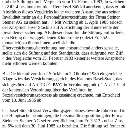
und die Stiftung durch Vergleich vom 15. Februar 1983, in welchem
in Ziff. 4 bestimmt wurde: "Herr Josef Stöckli anerkennt, dass er mit
Abschluss dieses Vergleichs keine weiteren Ansprüche aus seiner
Invalidität mehr an die Personalfürsorgestiftung der Firma Steiner +
Steiner AG zu stellen hat ..." Mit Wirkung ab 1. April 1985 erlosch
der Anspruch Josef Stöcklis auf Ausrichtung der Kinderrente der
Invalidenversicherung. Als dieser daraufhin die Stiftung aufforderte,
den Betrag der weggefallenen Kinderrente (zuletzt Fr. 552.-
monatlich) zu übernehmen, weil sich die
Überversicherungsberechnung nun entsprechend anders gestalte,
stellte sich die Stiftung auf den Standpunkt, dass aufgrund von Ziff.
4 des Vergleichs vom 15. Februar 1983 keinerlei weitere Ansprüche
mehr erhoben werden könnten.
B.- Die hierauf von Josef Stöckli am 2. Oktober 1985 eingereichte
Klage wies das Versicherungsgericht des Kantons Basel-Stadt, das
sich gestützt auf Art. 73
BVG
in Verbindung mit § 1 Abs. 1 lit. d
der kantonalen Verordnung über das Verfahren im
Sozialversicherungsprozess als zuständig erachtete, mit Entscheid
vom 13. Juni 1986 ab.
C.- Josef Stöckli lässt Verwaltungsgerichtsbeschwerde führen und in
der Hauptsache beantragen, die Personalfürsorgestiftung der Firma
Steiner + Steiner AG sei zu verpflichten, ihm Fr. 3'312.- nebst Zins
zu 5% seit dem 30. Juni 1985 zu bezahlen. Die Stiftung sei ferner zu