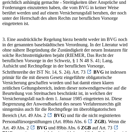
gerichtlich anhängig gemachte - Streitigkeiten über Ansprüche und
Forderungen einzutreten haben, die vom BVG in keiner Weise
berührt werden und auf einem Versicherungsfall beruhen, der noch
unter der Herrschaft des alten Rechts zur beruflichen Vorsorge
eingetreten ist.
3. Eine ausdrückliche Regelung hiezu besteht weder im BVG noch
in der genannten baselstädtischen Verordnung. In der Literatur wird
ohne nähere Begründung die Zuständigkeit der neuen Instanzen für
solche Rechtsstreitigkeiten bejaht (RIEMER, Das Recht der
beruflichen Vorsorge in der Schweiz, § 1 N 48 S. 41; Lang,
Aufsicht und Rechtspflege in der beruflichen Vorsorge,
Schriftenreihe der IST Nr. 14, S. 24). Art. 73
BVG
ist indessen
primär für die mit diesem Gesetz eingeführte obligatorische
Versicherung geschaffen worden und hat damit einen klaren
zeitlichen Geltungsbereich, indem dieser notwendigerweise auf die
Beurteilung von Streitsachen beschränkt ist, in welchen der
Versicherungsfall nach dem 1. Januar 1985 eingetreten ist. Diese
Begrenzung der Anwendbarkeit des neuen Verfahrensrechts gilt
sinngemäss auch für die Rechtspflege im überobligatorischen
Bereich (Art. 49 Abs. 2
BVG
) und für die nicht registrierten
Personalfürsorgestiftungen (Art. 89bis Abs. 6
ZGB
). Wenn die
Art. 49 Abs. 2
BVG
und 89bis Abs. 6
ZGB
auf Art. 73