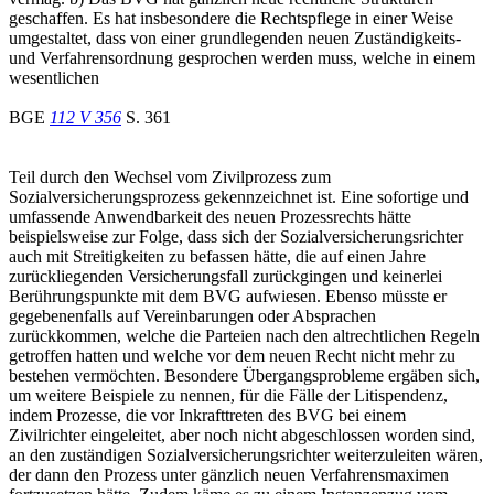
geschaffen. Es hat insbesondere die Rechtspflege in einer Weise
umgestaltet, dass von einer grundlegenden neuen Zuständigkeits-
und Verfahrensordnung gesprochen werden muss, welche in einem
wesentlichen
BGE
112 V 356
S. 361
Teil durch den Wechsel vom Zivilprozess zum
Sozialversicherungsprozess gekennzeichnet ist. Eine sofortige und
umfassende Anwendbarkeit des neuen Prozessrechts hätte
beispielsweise zur Folge, dass sich der Sozialversicherungsrichter
auch mit Streitigkeiten zu befassen hätte, die auf einen Jahre
zurückliegenden Versicherungsfall zurückgingen und keinerlei
Berührungspunkte mit dem BVG aufwiesen. Ebenso müsste er
gegebenenfalls auf Vereinbarungen oder Absprachen
zurückkommen, welche die Parteien nach den altrechtlichen Regeln
getroffen hatten und welche vor dem neuen Recht nicht mehr zu
bestehen vermöchten. Besondere Übergangsprobleme ergäben sich,
um weitere Beispiele zu nennen, für die Fälle der Litispendenz,
indem Prozesse, die vor Inkrafttreten des BVG bei einem
Zivilrichter eingeleitet, aber noch nicht abgeschlossen worden sind,
an den zuständigen Sozialversicherungsrichter weiterzuleiten wären,
der dann den Prozess unter gänzlich neuen Verfahrensmaximen