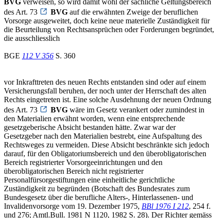
BVG
verweisen, so wird damit wohl der sachliche Geltungsbereich
des Art. 73
BVG
auf die erwähnten Zweige der beruflichen
Vorsorge ausgeweitet, doch keine neue materielle Zuständigkeit für
die Beurteilung von Rechtsansprüchen oder Forderungen begründet,
die ausschliesslich
BGE
112 V 356
S. 360
vor Inkrafttreten des neuen Rechts entstanden sind oder auf einem
Versicherungsfall beruhen, der noch unter der Herrschaft des alten
Rechts eingetreten ist. Eine solche Ausdehnung der neuen Ordnung
des Art. 73
BVG
wäre im Gesetz verankert oder zumindest in
den Materialien erwähnt worden, wenn eine entsprechende
gesetzgeberische Absicht bestanden hätte. Zwar war der
Gesetzgeber nach den Materialien bestrebt, eine Aufspaltung des
Rechtsweges zu vermeiden. Diese Absicht beschränkte sich jedoch
darauf, für den Obligatoriumsbereich und den überobligatorischen
Bereich registrierter Vorsorgeeinrichtungen und den
überobligatorischen Bereich nicht registrierter
Personalfürsorgestiftungen eine einheitliche gerichtliche
Zuständigkeit zu begründen (Botschaft des Bundesrates zum
Bundesgesetz über die berufliche Alters-, Hinterlassenen- und
Invalidenvorsorge vom 19. Dezember 1975,
BBl 1976 I 212
, 254 f.
und 276; Amtl.Bull. 1981 N 1120, 1982 S. 28). Der Richter gemäss