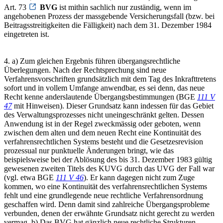
Art. 73
BVG
ist mithin sachlich nur zuständig, wenn im
angehobenen Prozess der massgebende Versicherungsfall (bzw. bei
Beitragsstreitigkeiten die Fälligkeit) nach dem 31. Dezember 1984
eingetreten ist.
4. a) Zum gleichen Ergebnis führen übergangsrechtliche
Überlegungen. Nach der Rechtsprechung sind neue
Verfahrensvorschriften grundsätzlich mit dem Tag des Inkrafttretens
sofort und in vollem Umfange anwendbar, es sei denn, das neue
Recht kenne anderslautende Übergangsbestimmungen (BGE
111 V
47
mit Hinweisen). Dieser Grundsatz kann indessen für das Gebiet
des Verwaltungsprozesses nicht uneingeschränkt gelten. Dessen
Anwendung ist in der Regel zweckmässig oder geboten, wenn
zwischen dem alten und dem neuen Recht eine Kontinuität des
verfahrensrechtlichen Systems besteht und die Gesetzesrevision
prozessual nur punktuelle Änderungen bringt, wie das
beispielsweise bei der Ablösung des bis 31. Dezember 1983 gültig
gewesenen zweiten Titels des KUVG durch das UVG der Fall war
(vgl. etwa BGE
111 V 46
). Er kann dagegen nicht zum Zuge
kommen, wo eine Kontinuität des verfahrensrechtlichen Systems
fehlt und eine grundlegende neue rechtliche Verfahrensordnung
geschaffen wird. Denn damit sind zahlreiche Übergangsprobleme
verbunden, denen der erwähnte Grundsatz nicht gerecht zu werden
vermag. b) Das BVG hat gänzlich neue rechtliche Strukturen