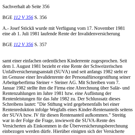
Sachverhalt ab Seite 356
BGE
112 V 356
S. 356
A.- Josef Stöckli wurde mit Verfügung vom 17. November 1981
eine ab 1. Juli 1981 laufende Rente der Invalidenversicherung
BGE
112 V 356
S. 357
samt einer einfachen ordentlichen Kinderrente zugesprochen. Seit
dem 1. August 1981 bezieht er eine Rente der Schweizerischen
Unfallversicherungsanstalt (SUVA) und seit anfangs 1982 steht er
im Genusse einer Invalidenrente der Personalfürsorgestiftung seiner
Arbeitgeberfirma Steiner + Steiner AG. Mit Schreiben vom 7.
Januar 1982 stellte ihm die Firma eine Abrechnung über Salär- und
Rentenzahlungen im Jahre 1981 bzw. eine Auflistung der
Rentenleistungen für das Jahr 1982 zu. Der Schlusssatz dieses
Schreibens lautet: "Die Stiftung wird gegebenenfalls bei einer
Rentenreduktion infolge Wegfalls eines Kinder-Rentenanteils seitens
der SUVA bzw. IV für diesen Rentenanteil aufkommen." Streitig
war in der Folge die Frage, inwieweit die SUVA-Rente des
Versicherten als Einkommen in die Überversicherungsberechnung
einbezogen werden dürfe. Hierüber einigten sich der Versicherte