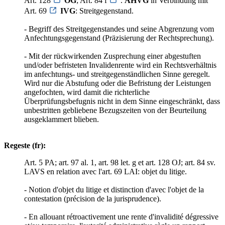
Art. 128
OG
; Art. 84 f
.
AHVG
in Verbindung mit
Art. 69
IVG
: Streitgegenstand.
- Begriff des Streitgegenstandes und seine Abgrenzung vom
Anfechtungsgegenstand (Präzisierung der Rechtsprechung).
- Mit der rückwirkenden Zusprechung einer abgestuften
und/oder befristeten Invalidenrente wird ein Rechtsverhältnis
im anfechtungs- und streitgegenständlichen Sinne geregelt.
Wird nur die Abstufung oder die Befristung der Leistungen
angefochten, wird damit die richterliche
Überprüfungsbefugnis nicht in dem Sinne eingeschränkt, dass
unbestritten gebliebene Bezugszeiten von der Beurteilung
ausgeklammert blieben.
Regeste (fr):
Art. 5 PA; art. 97 al. 1, art. 98 let. g et art. 128 OJ; art. 84 sv.
LAVS en relation avec l'art. 69 LAI: objet du litige.
- Notion d'objet du litige et distinction d'avec l'objet de la
contestation (précision de la jurisprudence).
- En allouant rétroactivement une rente d'invalidité dégressive