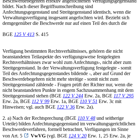
Beschwerdebegehren effektiv angefochtenen Verfügungsgegenstand
bildet. Nach dieser Begriffsumschreibung sind
Anfechtungsgegenstand und Streitgegenstand identisch, wenn die
Verwaltungsverfügung insgesamt angefochten wird. Bezieht sich
demgegenüber die Beschwerde nur auf einen Teil des durch die
BGE
125 V 413
S. 415
Verfügung bestimmten Rechtsverhältnisses, gehören die nicht
beanstandeten Teilaspekte des verfügungsweise festgelegten
Rechtsverhältnisses zwar wohl zum Anfechtungs-, nicht aber zum
Streitgegenstand. In der Verwaltungsverfügung festgelegte - somit
Teil des Anfechtungsgegenstandes bildende -, aber auf Grund der
Beschwerdebegehren nicht mehr streitige - somit nicht zum
Streitgegenstand zählende - Fragen prüft der Richter nur, wenn die
nicht beanstandeten Punkte in engem Sachzusammenhang mit dem
Streitgegenstand stehen (BGE
122 V 244
Erw. 2a, BGE
117 V 295
Erw. 2a, BGE
112 V 99
Erw. 1a, BGE
110 V 51
Erw. 3c mit
Hinweisen; vgl. auch BGE
122 V 36
Erw. 2a).
2. a) Nach der Rechtsprechung (BGE
110 V 48
und seitherige
Urteile) bilden Anfechtungsgegenstand im verwaltungsgerichtlichen
Beschwerdeverfahren, formell betrachtet, Verfügungen im Sinne
von Art. 5
VwVG
(vgl. BGE
124 V 20
Erw. 1, 25 Erw. 2a, je