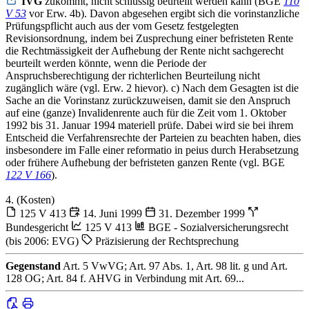
IVG
zukommt, nicht schlüssig beurteilt werden kann (BGE
110
V 53
vor Erw. 4b). Davon abgesehen ergibt sich die vorinstanzliche
Prüfungspflicht auch aus der vom Gesetz festgelegten
Revisionsordnung, indem bei Zusprechung einer befristeten Rente
die Rechtmässigkeit der Aufhebung der Rente nicht sachgerecht
beurteilt werden könnte, wenn die Periode der
Anspruchsberechtigung der richterlichen Beurteilung nicht
zugänglich wäre (vgl. Erw. 2 hievor). c) Nach dem Gesagten ist die
Sache an die Vorinstanz zurückzuweisen, damit sie den Anspruch
auf eine (ganze) Invalidenrente auch für die Zeit vom 1. Oktober
1992 bis 31. Januar 1994 materiell prüfe. Dabei wird sie bei ihrem
Entscheid die Verfahrensrechte der Parteien zu beachten haben, dies
insbesondere im Falle einer reformatio in peius durch Herabsetzung
oder frühere Aufhebung der befristeten ganzen Rente (vgl. BGE
122 V 166
).
4. (Kosten)
125 V 413
14. Juni 1999
31. Dezember 1999
Bundesgericht
125 V 413
BGE - Sozialversicherungsrecht
(bis 2006: EVG)
Präzisierung der Rechtsprechung
Gegenstand
Art. 5 VwVG; Art. 97 Abs. 1, Art. 98 lit. g und Art.
128 OG; Art. 84 f. AHVG in Verbindung mit Art. 69...