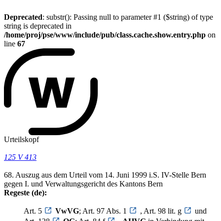
Deprecated
: substr(): Passing null to parameter #1 ($string) of type
string is deprecated in
/home/proj/pse/www/include/pub/class.cache.show.entry.php
on
line
67
Urteilskopf
125 V 413
68. Auszug aus dem Urteil vom 14. Juni 1999 i.S. IV-Stelle Bern
gegen I. und Verwaltungsgericht des Kantons Bern
Regeste (de):
Art. 5
VwVG
; Art. 97 Abs. 1
, Art. 98 lit. g
und