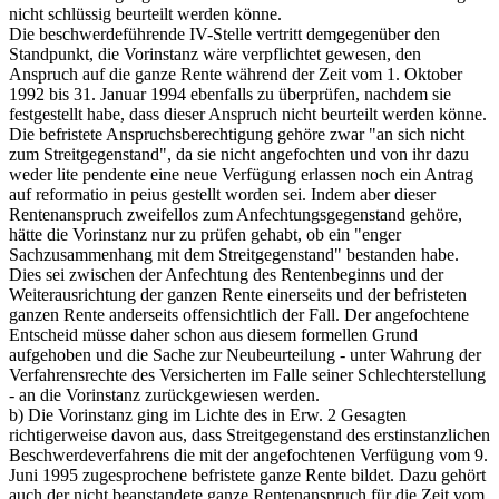
nicht schlüssig beurteilt werden könne.
Die beschwerdeführende IV-Stelle vertritt demgegenüber den
Standpunkt, die Vorinstanz wäre verpflichtet gewesen, den
Anspruch auf die ganze Rente während der Zeit vom 1. Oktober
1992 bis 31. Januar 1994 ebenfalls zu überprüfen, nachdem sie
festgestellt habe, dass dieser Anspruch nicht beurteilt werden könne.
Die befristete Anspruchsberechtigung gehöre zwar "an sich nicht
zum Streitgegenstand", da sie nicht angefochten und von ihr dazu
weder lite pendente eine neue Verfügung erlassen noch ein Antrag
auf reformatio in peius gestellt worden sei. Indem aber dieser
Rentenanspruch zweifellos zum Anfechtungsgegenstand gehöre,
hätte die Vorinstanz nur zu prüfen gehabt, ob ein "enger
Sachzusammenhang mit dem Streitgegenstand" bestanden habe.
Dies sei zwischen der Anfechtung des Rentenbeginns und der
Weiterausrichtung der ganzen Rente einerseits und der befristeten
ganzen Rente anderseits offensichtlich der Fall. Der angefochtene
Entscheid müsse daher schon aus diesem formellen Grund
aufgehoben und die Sache zur Neubeurteilung - unter Wahrung der
Verfahrensrechte des Versicherten im Falle seiner Schlechterstellung
- an die Vorinstanz zurückgewiesen werden.
b) Die Vorinstanz ging im Lichte des in Erw. 2 Gesagten
richtigerweise davon aus, dass Streitgegenstand des erstinstanzlichen
Beschwerdeverfahrens die mit der angefochtenen Verfügung vom 9.
Juni 1995 zugesprochene befristete ganze Rente bildet. Dazu gehört
auch der nicht beanstandete ganze Rentenanspruch für die Zeit vom