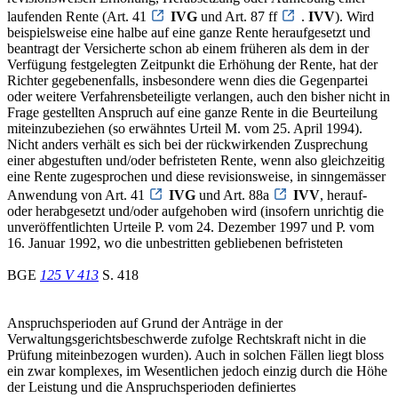
laufenden Rente (Art. 41
IVG
und Art. 87 ff
.
IVV
). Wird
beispielsweise eine halbe auf eine ganze Rente heraufgesetzt und
beantragt der Versicherte schon ab einem früheren als dem in der
Verfügung festgelegten Zeitpunkt die Erhöhung der Rente, hat der
Richter gegebenenfalls, insbesondere wenn dies die Gegenpartei
oder weitere Verfahrensbeteiligte verlangen, auch den bisher nicht in
Frage gestellten Anspruch auf eine ganze Rente in die Beurteilung
miteinzubeziehen (so erwähntes Urteil M. vom 25. April 1994).
Nicht anders verhält es sich bei der rückwirkenden Zusprechung
einer abgestuften und/oder befristeten Rente, wenn also gleichzeitig
eine Rente zugesprochen und diese revisionsweise, in sinngemässer
Anwendung von Art. 41
IVG
und Art. 88a
IVV
, herauf-
oder herabgesetzt und/oder aufgehoben wird (insofern unrichtig die
unveröffentlichten Urteile P. vom 24. Dezember 1997 und P. vom
16. Januar 1992, wo die unbestritten gebliebenen befristeten
BGE
125 V 413
S. 418
Anspruchsperioden auf Grund der Anträge in der
Verwaltungsgerichtsbeschwerde zufolge Rechtskraft nicht in die
Prüfung miteinbezogen wurden). Auch in solchen Fällen liegt bloss
ein zwar komplexes, im Wesentlichen jedoch einzig durch die Höhe
der Leistung und die Anspruchsperioden definiertes