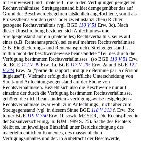
mit Hinweisen) und - materiell - die in den Verfügungen geregelten
Rechtsverhältnisse. Streitgegenstand bildet demgegenüber das auf
Grund der Beschwerdebegehren tatsächlich angefochtene, somit als
Prozessthema vor den (erst- oder zweitinstanzlichen) Richter
gezogene Rechtsverhältnis (vgl. BGE
110 V 51
Erw. 3c). Nach
dieser Umschreibung beziehen sich Anfechtungs- und
Streitgegenstand auf ein (materielles) Rechtsverhältnis, sei es auf
eines (z.B. Rentenanspruch), sei es auf mehrere Rechtsverhältnisse
(z.B. Eingliederungs- und Rentenanspruch). Streitgegenstand ist
mithin nicht der beschwerdeweise beanstandete "Teil des durch die
Verfügung bestimmten Rechtsverhältnisses" (so BGE
110 V 51
Erw.
3c, BGE
112 V 99
Erw. 1a, BGE
117 V 295
Erw. 2a und BGE
122
V 244
Erw. 2a ["partie du rapport juridique déterminé par la décision
litigieuse"]). Vielmehr erfolgt die begriffliche Unterscheidung von
Streit- und Anfechtungsgegenstand auf der Ebene von
Rechtsverhältnissen. Bezieht sich also die Beschwerde nur auf
einzelne der durch die Verfügung bestimmten Rechtsverhältnisse,
gehören die nicht beanstandeten - verfügungsweise festgelegten -
Rechtsverhältnisse zwar wohl zum Anfechtungs-, nicht aber zum
Streitgegenstand (vgl. in diesem Sinne BGE
118 V 313
f. Erw. 3b;
ferner BGE
119 V 350
Erw. 1b sowie MEYER, Die Rechtspflege in
der Sozialversicherung, in: BJM 1989 S. 25). Sache des Richters
bleibt es, im jeweiligen Einzelfall unter Berücksichtigung des
materiellrechtlichen Kontextes, des massgeblichen
Verfügungsinhaltes und der, in Anbetracht der Beschwerde,