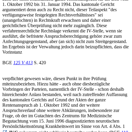
1. Oktober 1992 bis 31. Januar 1994. Das kantonale Gericht
argumentiert denn auch zu Recht nicht, dieser Teilaspekt "des
verfügungsweise festgelegten Rechtsverhältnisses" sei
(unangefochten) in Rechtskraft erwachsen und daher einer
gerichtlichen Überprüfung nicht mehr zugänglich. Diese
verfahrensrechtliche Rechtslage verkennt die IV-Stelle, wenn sie
ausführt, die befristete Anspruchsberechtigung gehöre zwar zum
Anfechtungsgegenstand, aber (an sich) nicht zum Streitgegenstand.
Im Ergebnis ist der Verwaltung jedoch darin beizupflichten, dass die
Vorinstanz
BGE
125 V 413
S. 420
verpflichtet gewesen wäre, diesen Punkt in ihre Prüfung
miteinzubeziehen. Hiezu hätte - auch ohne diesbezügliche
Vorbringen der Parteien, namentlich der IV-Stelle - schon deshalb
hinreichender Anlass bestanden, weil nach zutreffender Auffassung
des kantonalen Gerichts auf Grund der Akten der ganze
Rentenanspruch ab 1. Oktober 1992 und der weitere
Anspruchsverlauf ohne weitere Abklärungen, insbesondere zur
Frage, ob der im Gutachten des Zentrums für Medizinische
Begutachtung vom 15. Juni 1996 diagnostizierten neurotischen
Persönlichkeitsstörung Krankheitswert im Sinne von Art. 4 Abs. 1