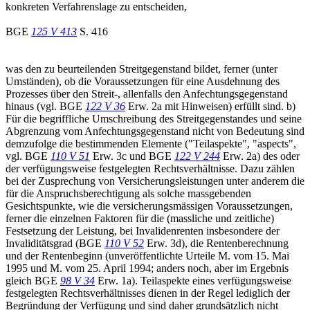
konkreten Verfahrenslage zu entscheiden,
BGE
125 V 413
S. 416
was den zu beurteilenden Streitgegenstand bildet, ferner (unter
Umständen), ob die Voraussetzungen für eine Ausdehnung des
Prozesses über den Streit-, allenfalls den Anfechtungsgegenstand
hinaus (vgl. BGE
122 V 36
Erw. 2a mit Hinweisen) erfüllt sind. b)
Für die begriffliche Umschreibung des Streitgegenstandes und seine
Abgrenzung vom Anfechtungsgegenstand nicht von Bedeutung sind
demzufolge die bestimmenden Elemente ("Teilaspekte", "aspects",
vgl. BGE
110 V 51
Erw. 3c und BGE
122 V 244
Erw. 2a) des oder
der verfügungsweise festgelegten Rechtsverhältnisse. Dazu zählen
bei der Zusprechung von Versicherungsleistungen unter anderem die
für die Anspruchsberechtigung als solche massgebenden
Gesichtspunkte, wie die versicherungsmässigen Voraussetzungen,
ferner die einzelnen Faktoren für die (massliche und zeitliche)
Festsetzung der Leistung, bei Invalidenrenten insbesondere der
Invaliditätsgrad (BGE
110 V 52
Erw. 3d), die Rentenberechnung
und der Rentenbeginn (unveröffentlichte Urteile M. vom 15. Mai
1995 und M. vom 25. April 1994; anders noch, aber im Ergebnis
gleich BGE
98 V 34
Erw. 1a). Teilaspekte eines verfügungsweise
festgelegten Rechtsverhältnisses dienen in der Regel lediglich der
Begründung der Verfügung und sind daher grundsätzlich nicht