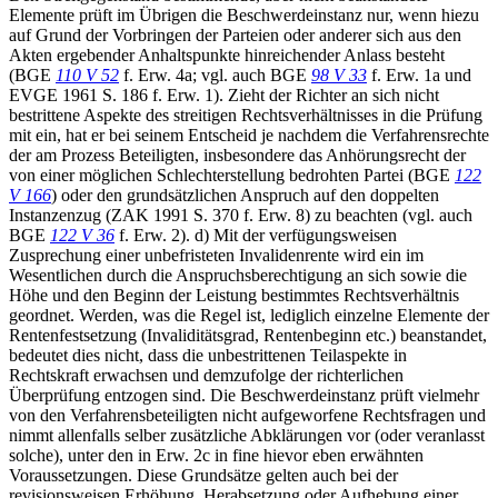
Elemente prüft im Übrigen die Beschwerdeinstanz nur, wenn hiezu
auf Grund der Vorbringen der Parteien oder anderer sich aus den
Akten ergebender Anhaltspunkte hinreichender Anlass besteht
(BGE
110 V 52
f. Erw. 4a; vgl. auch BGE
98 V 33
f. Erw. 1a und
EVGE 1961 S. 186 f. Erw. 1). Zieht der Richter an sich nicht
bestrittene Aspekte des streitigen Rechtsverhältnisses in die Prüfung
mit ein, hat er bei seinem Entscheid je nachdem die Verfahrensrechte
der am Prozess Beteiligten, insbesondere das Anhörungsrecht der
von einer möglichen Schlechterstellung bedrohten Partei (BGE
122
V 166
) oder den grundsätzlichen Anspruch auf den doppelten
Instanzenzug (ZAK 1991 S. 370 f. Erw. 8) zu beachten (vgl. auch
BGE
122 V 36
f. Erw. 2). d) Mit der verfügungsweisen
Zusprechung einer unbefristeten Invalidenrente wird ein im
Wesentlichen durch die Anspruchsberechtigung an sich sowie die
Höhe und den Beginn der Leistung bestimmtes Rechtsverhältnis
geordnet. Werden, was die Regel ist, lediglich einzelne Elemente der
Rentenfestsetzung (Invaliditätsgrad, Rentenbeginn etc.) beanstandet,
bedeutet dies nicht, dass die unbestrittenen Teilaspekte in
Rechtskraft erwachsen und demzufolge der richterlichen
Überprüfung entzogen sind. Die Beschwerdeinstanz prüft vielmehr
von den Verfahrensbeteiligten nicht aufgeworfene Rechtsfragen und
nimmt allenfalls selber zusätzliche Abklärungen vor (oder veranlasst
solche), unter den in Erw. 2c in fine hievor eben erwähnten
Voraussetzungen. Diese Grundsätze gelten auch bei der
revisionsweisen Erhöhung, Herabsetzung oder Aufhebung einer