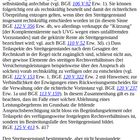
selbstständig anfechtbar (vgl. BGE
106 V 92
Erw. 1). Sie können
folgerichtig erst als rechtskräftig beurteilt und damit der richterlichen
Überprüfung entzogen gelten, wenn über den Streitgegenstand
insgesamt rechtskräftig entschieden worden ist (in diesem Sinne
BGE
122 V 356
Erw. 4b, wo allerdings verknappt die "Kürzung"
[der Komplementärrente nach UVG wegen eines unfallfremden
Vorzustandes] statt die gekürzte Rente als Streitgegenstand
bezeichnet wird; vgl. auch BGE
110 V 52
Erw. 3d). c) Dass
Teilaspekte des Streitgegenstandes nach dem Gesagten der
Rechtskraft in der Regel nicht zugänglich sind, schliesst nicht aus,
über gewisse Elemente des streitigen Rechtsverhältnisses (bei
Versicherungsleistungen beispielsweise über den Anspruch als
solchen) vorab rechtskräftig zu verfügen oder zu entscheiden (vgl.
BGE
122 V 153
Erw. 1, BGE
120 V 322
Erw. 2 mit Hinweisen; zur
Verbindlichkeit der Erwägungen eines Rückweisungsentscheides für
die Verwaltung oder die richterliche Vorinstanz vgl. BGE
120 V 237
Erw. 1a und BGE
113 V 159
). In diesem Zusammenhang gilt es zu
beachten, dass im Falle einer solchen Ablehnung eines
Leistungsbegehrens im Grundsatz die fehlende
Anspruchsberechtigung nicht bloss ein Begründungselement oder
Teilaspekt des verfügungsweise festgelegten Rechtsverhältnisses ist,
sondern im Bestreitungsfalle den Streitgegenstand bildet.
BGE
125 V 413
S. 417
Den Streitgegenstand bestimmende, aber nicht beanstandete