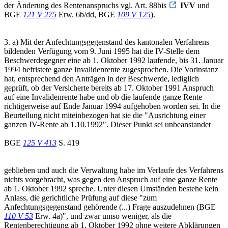
der Änderung des Rentenanspruchs vgl. Art. 88bis
IVV
und
BGE
121 V 275
Erw. 6b/dd, BGE
109 V 125
).
3. a) Mit der Anfechtungsgegenstand des kantonalen Verfahrens
bildenden Verfügung vom 9. Juni 1995 hat die IV-Stelle dem
Beschwerdegegner eine ab 1. Oktober 1992 laufende, bis 31. Januar
1994 befristete ganze Invalidenrente zugesprochen. Die Vorinstanz
hat, entsprechend den Anträgen in der Beschwerde, lediglich
geprüft, ob der Versicherte bereits ab 17. Oktober 1991 Anspruch
auf eine Invalidenrente habe und ob die laufende ganze Rente
richtigerweise auf Ende Januar 1994 aufgehoben worden sei. In die
Beurteilung nicht miteinbezogen hat sie die "Ausrichtung einer
ganzen IV-Rente ab 1.10.1992". Dieser Punkt sei unbeanstandet
BGE
125 V 413
S. 419
geblieben und auch die Verwaltung habe im Verlaufe des Verfahrens
nichts vorgebracht, was gegen den Anspruch auf eine ganze Rente
ab 1. Oktober 1992 spreche. Unter diesen Umständen bestehe kein
Anlass, die gerichtliche Prüfung auf diese "zum
Anfechtungsgegenstand gehörende (...) Frage auszudehnen (BGE
110 V 53
Erw. 4a)", und zwar umso weniger, als die
Rentenberechtigung ab 1. Oktober 1992 ohne weitere Abklärungen