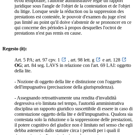
et/ou temporaire, l'autorité administrative règle un rapport
juridique sous l'angle de l'objet de la contestation et de l'objet
du litige. Lorsque seule la réduction ou la suppression des
prestations est contestée, le pouvoir d'examen du juge n'est
pas limité au point qu'il doive s'abstenir de se prononcer en ce
qui concerne des périodes à propos desquelles l'octroi de
prestations n'est pas remis en cause.
Regesto (it):
Art. 5 PA; art. 97 cpv. 1
, art. 98 lett. g
e art. 128
OG
; art. 84 seg. LAVS in relazione con l'art. 69 LAI: oggetto
della lite.
- Nozione di oggetto della lite e distinzione con l'oggetto
dell'impugnativa (precisazione della giurisprudenza).
- Assegnando retroattivamente una rendita d'invalidità
degressiva e/o limitata nel tempo, l'autorità amministrativa
disciplina un rapporto giuridico suscettibile di essere in caso di
contestazione oggetto della lite e dell'impugnativa. Qualora sia
contestata solo la riduzione o la soppressione delle prestazioni,
il potere cognitivo del giudice non è limitato nel senso che egli
debba astenersi dallo statuire circa i periodi per i quali il