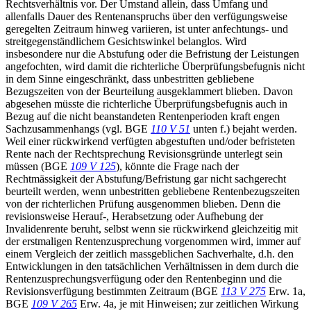
Rechtsverhältnis vor. Der Umstand allein, dass Umfang und
allenfalls Dauer des Rentenanspruchs über den verfügungsweise
geregelten Zeitraum hinweg variieren, ist unter anfechtungs- und
streitgegenständlichem Gesichtswinkel belanglos. Wird
insbesondere nur die Abstufung oder die Befristung der Leistungen
angefochten, wird damit die richterliche Überprüfungsbefugnis nicht
in dem Sinne eingeschränkt, dass unbestritten gebliebene
Bezugszeiten von der Beurteilung ausgeklammert blieben. Davon
abgesehen müsste die richterliche Überprüfungsbefugnis auch in
Bezug auf die nicht beanstandeten Rentenperioden kraft engen
Sachzusammenhangs (vgl. BGE
110 V 51
unten f.) bejaht werden.
Weil einer rückwirkend verfügten abgestuften und/oder befristeten
Rente nach der Rechtsprechung Revisionsgründe unterlegt sein
müssen (BGE
109 V 125
), könnte die Frage nach der
Rechtmässigkeit der Abstufung/Befristung gar nicht sachgerecht
beurteilt werden, wenn unbestritten gebliebene Rentenbezugszeiten
von der richterlichen Prüfung ausgenommen blieben. Denn die
revisionsweise Herauf-, Herabsetzung oder Aufhebung der
Invalidenrente beruht, selbst wenn sie rückwirkend gleichzeitig mit
der erstmaligen Rentenzusprechung vorgenommen wird, immer auf
einem Vergleich der zeitlich massgeblichen Sachverhalte, d.h. den
Entwicklungen in den tatsächlichen Verhältnissen in dem durch die
Rentenzusprechungsverfügung oder den Rentenbeginn und die
Revisionsverfügung bestimmten Zeitraum (BGE
113 V 275
Erw. 1a,
BGE
109 V 265
Erw. 4a, je mit Hinweisen; zur zeitlichen Wirkung