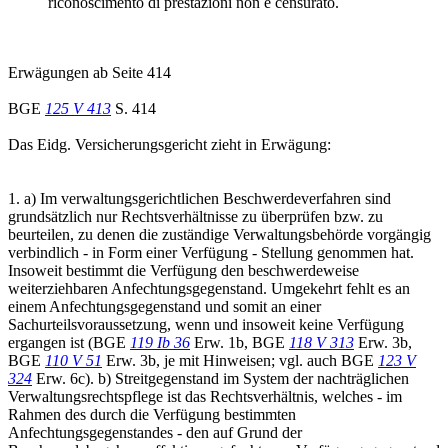
riconoscimento di prestazioni non è censurato.
Erwägungen ab Seite 414
BGE
125 V 413
S. 414
Das Eidg. Versicherungsgericht zieht in Erwägung:
1. a) Im verwaltungsgerichtlichen Beschwerdeverfahren sind
grundsätzlich nur Rechtsverhältnisse zu überprüfen bzw. zu
beurteilen, zu denen die zuständige Verwaltungsbehörde vorgängig
verbindlich - in Form einer Verfügung - Stellung genommen hat.
Insoweit bestimmt die Verfügung den beschwerdeweise
weiterziehbaren Anfechtungsgegenstand. Umgekehrt fehlt es an
einem Anfechtungsgegenstand und somit an einer
Sachurteilsvoraussetzung, wenn und insoweit keine Verfügung
ergangen ist (BGE
119 Ib 36
Erw. 1b, BGE
118 V 313
Erw. 3b,
BGE
110 V 51
Erw. 3b, je mit Hinweisen; vgl. auch BGE
123 V
324
Erw. 6c). b) Streitgegenstand im System der nachträglichen
Verwaltungsrechtspflege ist das Rechtsverhältnis, welches - im
Rahmen des durch die Verfügung bestimmten
Anfechtungsgegenstandes - den auf Grund der