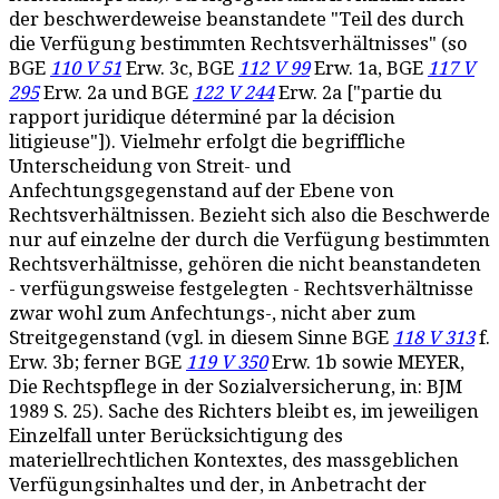
der beschwerdeweise beanstandete "Teil des durch
die Verfügung bestimmten Rechtsverhältnisses" (so
BGE
110 V 51
Erw. 3c, BGE
112 V 99
Erw. 1a, BGE
117 V
295
Erw. 2a und BGE
122 V 244
Erw. 2a ["partie du
rapport juridique déterminé par la décision
litigieuse"]). Vielmehr erfolgt die begriffliche
Unterscheidung von Streit- und
Anfechtungsgegenstand auf der Ebene von
Rechtsverhältnissen. Bezieht sich also die Beschwerde
nur auf einzelne der durch die Verfügung bestimmten
Rechtsverhältnisse, gehören die nicht beanstandeten
- verfügungsweise festgelegten - Rechtsverhältnisse
zwar wohl zum Anfechtungs-, nicht aber zum
Streitgegenstand (vgl. in diesem Sinne BGE
118 V 313
f.
Erw. 3b; ferner BGE
119 V 350
Erw. 1b sowie MEYER,
Die Rechtspflege in der Sozialversicherung, in: BJM
1989 S. 25). Sache des Richters bleibt es, im jeweiligen
Einzelfall unter Berücksichtigung des
materiellrechtlichen Kontextes, des massgeblichen
Verfügungsinhaltes und der, in Anbetracht der