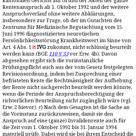
kantonalen Gerichts auf Grund der Akten der ganze
Rentenanspruch ab 1. Oktober 1992 und der weitere
Anspruchsverlauf ohne weitere Abklärungen,
insbesondere zur Frage, ob der im Gutachten des
Zentrums für Medizinische Begutachtung vom 15.
Juni 1996 diagnostizierten neurotischen
Persönlichkeitsstörung Krankheitswert im Sinne von
Art. 4 Abs. 1
IVG
zukommt, nicht schlüssig beurteilt
werden kann (BGE
110 V 53
vor Erw. 4b). Davon
abgesehen ergibt sich die vorinstanzliche
Prüfungspflicht auch aus der vom Gesetz festgelegten
Revisionsordnung, indem bei Zusprechung einer
befristeten Rente die Rechtmässigkeit der Aufhebung
der Rente nicht sachgerecht beurteilt werden könnte,
wenn die Periode der Anspruchsberechtigung der
richterlichen Beurteilung nicht zugänglich wäre (vgl.
Erw. 2 hievor). c) Nach dem Gesagten ist die Sache an
die Vorinstanz zurückzuweisen, damit sie den
Anspruch auf eine (ganze) Invalidenrente auch für
die Zeit vom 1. Oktober 1992 bis 31. Januar 1994
materiell prüfe. Dabei wird sie bei ihrem Entscheid die