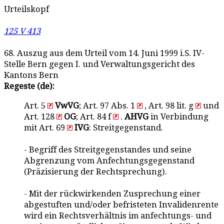
Urteilskopf
125 V 413
68. Auszug aus dem Urteil vom 14. Juni 1999 i.S. IV-
Stelle Bern gegen I. und Verwaltungsgericht des
Kantons Bern
Regeste (de):
Art. 5
VwVG
; Art. 97 Abs. 1
, Art. 98 lit. g
und
Art. 128
OG
; Art. 84 f
.
AHVG
in Verbindung
mit Art. 69
IVG
: Streitgegenstand.
- Begriff des Streitgegenstandes und seine
Abgrenzung vom Anfechtungsgegenstand
(Präzisierung der Rechtsprechung).
- Mit der rückwirkenden Zusprechung einer
abgestuften und/oder befristeten Invalidenrente
wird ein Rechtsverhältnis im anfechtungs- und