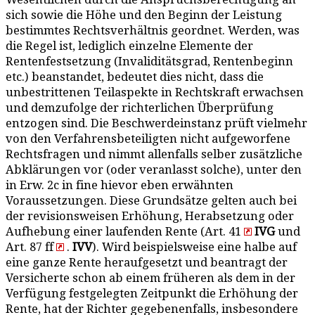
sich sowie die Höhe und den Beginn der Leistung
bestimmtes Rechtsverhältnis geordnet. Werden, was
die Regel ist, lediglich einzelne Elemente der
Rentenfestsetzung (Invaliditätsgrad, Rentenbeginn
etc.) beanstandet, bedeutet dies nicht, dass die
unbestrittenen Teilaspekte in Rechtskraft erwachsen
und demzufolge der richterlichen Überprüfung
entzogen sind. Die Beschwerdeinstanz prüft vielmehr
von den Verfahrensbeteiligten nicht aufgeworfene
Rechtsfragen und nimmt allenfalls selber zusätzliche
Abklärungen vor (oder veranlasst solche), unter den
in Erw. 2c in fine hievor eben erwähnten
Voraussetzungen. Diese Grundsätze gelten auch bei
der revisionsweisen Erhöhung, Herabsetzung oder
Aufhebung einer laufenden Rente (Art. 41
IVG
und
Art. 87 ff
.
IVV
). Wird beispielsweise eine halbe auf
eine ganze Rente heraufgesetzt und beantragt der
Versicherte schon ab einem früheren als dem in der
Verfügung festgelegten Zeitpunkt die Erhöhung der
Rente, hat der Richter gegebenenfalls, insbesondere