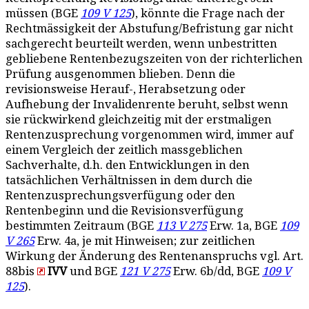
müssen (BGE
109 V 125
), könnte die Frage nach der
Rechtmässigkeit der Abstufung/Befristung gar nicht
sachgerecht beurteilt werden, wenn unbestritten
gebliebene Rentenbezugszeiten von der richterlichen
Prüfung ausgenommen blieben. Denn die
revisionsweise Herauf-, Herabsetzung oder
Aufhebung der Invalidenrente beruht, selbst wenn
sie rückwirkend gleichzeitig mit der erstmaligen
Rentenzusprechung vorgenommen wird, immer auf
einem Vergleich der zeitlich massgeblichen
Sachverhalte, d.h. den Entwicklungen in den
tatsächlichen Verhältnissen in dem durch die
Rentenzusprechungsverfügung oder den
Rentenbeginn und die Revisionsverfügung
bestimmten Zeitraum (BGE
113 V 275
Erw. 1a, BGE
109
V 265
Erw. 4a, je mit Hinweisen; zur zeitlichen
Wirkung der Änderung des Rentenanspruchs vgl. Art.
88bis
IVV
und BGE
121 V 275
Erw. 6b/dd, BGE
109 V
125
).