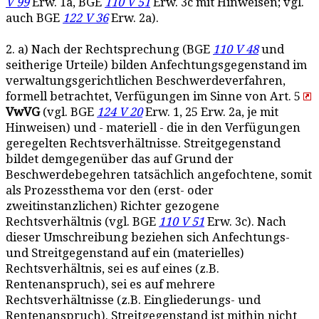
V 99
Erw. 1a, BGE
110 V 51
Erw. 3c mit Hinweisen; vgl.
auch BGE
122 V 36
Erw. 2a).
2. a) Nach der Rechtsprechung (BGE
110 V 48
und
seitherige Urteile) bilden Anfechtungsgegenstand im
verwaltungsgerichtlichen Beschwerdeverfahren,
formell betrachtet, Verfügungen im Sinne von Art. 5
VwVG
(vgl. BGE
124 V 20
Erw. 1, 25 Erw. 2a, je mit
Hinweisen) und - materiell - die in den Verfügungen
geregelten Rechtsverhältnisse. Streitgegenstand
bildet demgegenüber das auf Grund der
Beschwerdebegehren tatsächlich angefochtene, somit
als Prozessthema vor den (erst- oder
zweitinstanzlichen) Richter gezogene
Rechtsverhältnis (vgl. BGE
110 V 51
Erw. 3c). Nach
dieser Umschreibung beziehen sich Anfechtungs-
und Streitgegenstand auf ein (materielles)
Rechtsverhältnis, sei es auf eines (z.B.
Rentenanspruch), sei es auf mehrere
Rechtsverhältnisse (z.B. Eingliederungs- und
Rentenanspruch). Streitgegenstand ist mithin nicht