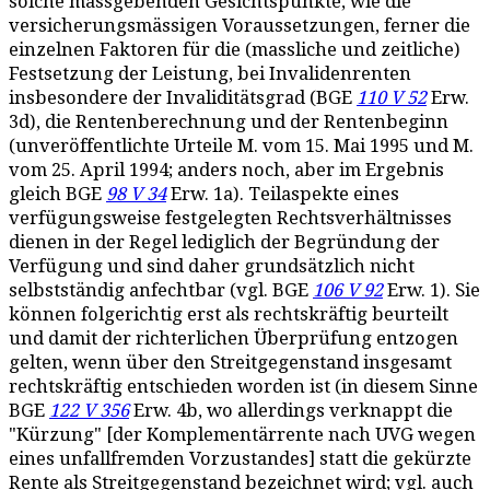
solche massgebenden Gesichtspunkte, wie die
versicherungsmässigen Voraussetzungen, ferner die
einzelnen Faktoren für die (massliche und zeitliche)
Festsetzung der Leistung, bei Invalidenrenten
insbesondere der Invaliditätsgrad (BGE
110 V 52
Erw.
3d), die Rentenberechnung und der Rentenbeginn
(unveröffentlichte Urteile M. vom 15. Mai 1995 und M.
vom 25. April 1994; anders noch, aber im Ergebnis
gleich BGE
98 V 34
Erw. 1a). Teilaspekte eines
verfügungsweise festgelegten Rechtsverhältnisses
dienen in der Regel lediglich der Begründung der
Verfügung und sind daher grundsätzlich nicht
selbstständig anfechtbar (vgl. BGE
106 V 92
Erw. 1). Sie
können folgerichtig erst als rechtskräftig beurteilt
und damit der richterlichen Überprüfung entzogen
gelten, wenn über den Streitgegenstand insgesamt
rechtskräftig entschieden worden ist (in diesem Sinne
BGE
122 V 356
Erw. 4b, wo allerdings verknappt die
"Kürzung" [der Komplementärrente nach UVG wegen
eines unfallfremden Vorzustandes] statt die gekürzte
Rente als Streitgegenstand bezeichnet wird; vgl. auch