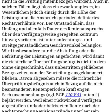
nicht in die Prüfung miteinbezogen wurden). Auch in
solchen Fällen liegt bloss ein zwar komplexes, im
Wesentlichen jedoch einzig durch die Höhe der
Leistung und die Anspruchsperioden definiertes
Rechtsverhältnis vor. Der Umstand allein, dass
Umfang und allenfalls Dauer des Rentenanspruchs
über den verfügungsweise geregelten Zeitraum
hinweg variieren, ist unter anfechtungs- und
streitgegenständlichem Gesichtswinkel belanglos.
Wird insbesondere nur die Abstufung oder die
Befristung der Leistungen angefochten, wird damit
die richterliche Überprüfungsbefugnis nicht in dem
Sinne eingeschränkt, dass unbestritten gebliebene
Bezugszeiten von der Beurteilung ausgeklammert
blieben. Davon abgesehen müsste die richterliche
Überprüfungsbefugnis auch in Bezug auf die nicht
beanstandeten Rentenperioden kraft engen
Sachzusammenhangs (vgl. BGE
110 V 51
unten f.)
bejaht werden. Weil einer rückwirkend verfügten
abgestuften und/oder befristeten Rente nach der
Rechtsprechung Revisionsgründe unterlegt sein