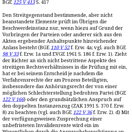
BGE
125 V 413
S. 417
Den Streitgegenstand bestimmende, aber nicht
beanstandete Elemente prüft im Übrigen die
Beschwerdeinstanz nur, wenn hiezu auf Grund der
Vorbringen der Parteien oder anderer sich aus den
Akten ergebender Anhaltspunkte hinreichender
Anlass besteht (BGE
110 V 52
f. Erw. 4a; vgl. auch BGE
98 V 33
f. Erw. 1a und EVGE 1961 S. 186 f. Erw. 1). Zieht
der Richter an sich nicht bestrittene Aspekte des
streitigen Rechtsverhältnisses in die Prüfung mit ein,
hat er bei seinem Entscheid je nachdem die
Verfahrensrechte der am Prozess Beteiligten,
insbesondere das Anhörungsrecht der von einer
möglichen Schlechterstellung bedrohten Partei (BGE
122 V 166
) oder den grundsätzlichen Anspruch auf
den doppelten Instanzenzug (ZAK 1991 S. 370 f. Erw.
8) zu beachten (vgl. auch BGE
122 V 36
f. Erw. 2). d) Mit
der verfügungsweisen Zusprechung einer
unbefristeten Invalidenrente wird ein im
Wesentlichen durch die Anspruchsberechtigung an