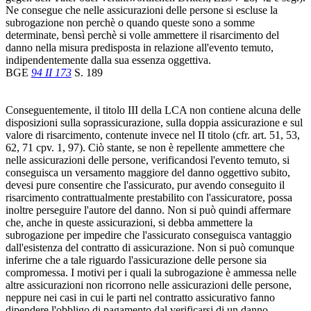
Ne consegue che nelle assicurazioni delle persone si escluse la
subrogazione non perchè o quando queste sono a somme
determinate, bensì perchè si volle ammettere il risarcimento del
danno nella misura predisposta in relazione all'evento temuto,
indipendentemente dalla sua essenza oggettiva.
BGE
94 II 173
S. 189
Conseguentemente, il titolo III della LCA non contiene alcuna delle
disposizioni sulla soprassicurazione, sulla doppia assicurazione e sul
valore di risarcimento, contenute invece nel II titolo (cfr. art. 51, 53,
62, 71 cpv. 1, 97). Ciò stante, se non è repellente ammettere che
nelle assicurazioni delle persone, verificandosi l'evento temuto, si
conseguisca un versamento maggiore del danno oggettivo subito,
devesi pure consentire che l'assicurato, pur avendo conseguito il
risarcimento contrattualmente prestabilito con l'assicuratore, possa
inoltre perseguire l'autore del danno. Non si può quindi affermare
che, anche in queste assicurazioni, si debba ammettere la
subrogazione per impedire che l'assicurato conseguisca vantaggio
dall'esistenza del contratto di assicurazione. Non si può comunque
inferirne che a tale riguardo l'assicurazione delle persone sia
compromessa. I motivi per i quali la subrogazione è ammessa nelle
altre assicurazioni non ricorrono nelle assicurazioni delle persone,
neppure nei casi in cui le parti nel contratto assicurativo fanno
dipendere l'obbligo di pagamento dal verificarsi di un danno