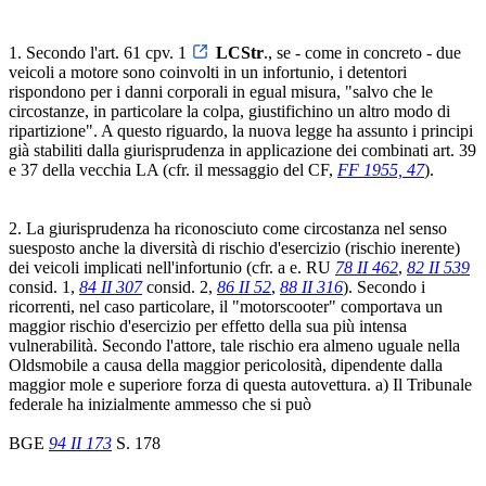
1. Secondo l'art. 61 cpv. 1
LCStr
., se - come in concreto - due
veicoli a motore sono coinvolti in un infortunio, i detentori
rispondono per i danni corporali in egual misura, "salvo che le
circostanze, in particolare la colpa, giustifichino un altro modo di
ripartizione". A questo riguardo, la nuova legge ha assunto i principi
già stabiliti dalla giurisprudenza in applicazione dei combinati art. 39
e 37 della vecchia LA (cfr. il messaggio del CF,
FF 1955, 47
).
2. La giurisprudenza ha riconosciuto come circostanza nel senso
suesposto anche la diversità di rischio d'esercizio (rischio inerente)
dei veicoli implicati nell'infortunio (cfr. a e. RU
78 II 462
,
82 II 539
consid. 1,
84 II 307
consid. 2,
86 II 52
,
88 II 316
). Secondo i
ricorrenti, nel caso particolare, il "motorscooter" comportava un
maggior rischio d'esercizio per effetto della sua più intensa
vulnerabilità. Secondo l'attore, tale rischio era almeno uguale nella
Oldsmobile a causa della maggior pericolosità, dipendente dalla
maggior mole e superiore forza di questa autovettura. a) Il Tribunale
federale ha inizialmente ammesso che si può
BGE
94 II 173
S. 178