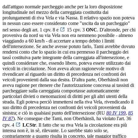
dall'attiguo normale parcheggio anche per la loro disposizione
longitudinale nel mezzo della carreggiata costitutita dai
prolungamenti di riva Vela e via Nassa. Il relativo spazio non poteva
in nessun caso essere considerato come "uscita da un parcheggio"
nel senso degli art. 1 cpv. 8 e
15 cpv. 3
ONC
. D'altronde, per chi
proveniva da nord su via Vela non era nemmeno possibile - almeno
viaggiando a 60 km/h - di accertare a tempo debito i limiti
dell'intersezione. Se anche avesse potuto farlo, Tami avrebbe dovuto
rendersi conto che lo spazio in cui era permesso il parcheggio dei
tassì costituiva parte integrante della carreggiata all'intersezione, e
quindi considerare che, essendo libero, poteva essere utilizzato dai
veicoli in circolazione. Non aveva alcun ragionevole motivo di
rivendicare al riguardo un diritto di precedenza nei confronti dei
veicoli provenienti dalla sua destra. D'altra parte, Oberhänsli non
aveva ragione per ritenere che l'autorizzazione concessa ai tassisti di
parcheggiare sulla carreggiata comportasse automaticamente
particolari divieti o menomazioni di diritti per gli altri utenti della
strada. Egli poteva perciò immettersi nella riva Vela, rivendicando il
suo diritto di precedenza nei confronti dei veicoli provenienti da
sinistra; e ciò in qualsiasi punto dell'intersezione (RU
80 IV 199
,
85
IV 87
). Ne consegue che Tami, non Oberhänsli, ha violato l'art. 36
cpv. 4
LCStr
. Il fatto che su riva Vela la circolazione era più
intensa non è, in sè, rilevante. Lo sarebbe stato solo se,
contrariamente a quanto risulta in concreto, tale maggior traffico