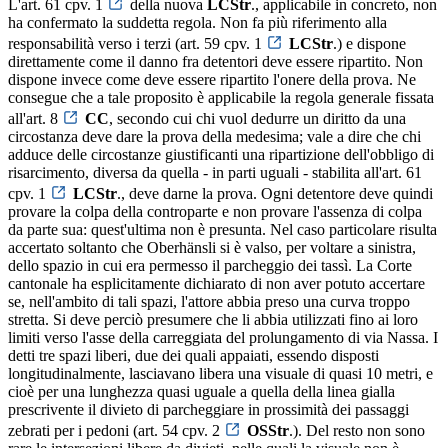
L'art. 61 cpv. 1
della nuova
LCStr
., applicabile in concreto, non
ha confermato la suddetta regola. Non fa più riferimento alla
responsabilità verso i terzi (art. 59 cpv. 1
LCStr
.) e dispone
direttamente come il danno fra detentori deve essere ripartito. Non
dispone invece come deve essere ripartito l'onere della prova. Ne
consegue che a tale proposito è applicabile la regola generale fissata
all'art. 8
CC
, secondo cui chi vuol dedurre un diritto da una
circostanza deve dare la prova della medesima; vale a dire che chi
adduce delle circostanze giustificanti una ripartizione dell'obbligo di
risarcimento, diversa da quella - in parti uguali - stabilita all'art. 61
cpv. 1
LCStr
., deve darne la prova. Ogni detentore deve quindi
provare la colpa della controparte e non provare l'assenza di colpa
da parte sua: quest'ultima non è presunta. Nel caso particolare risulta
accertato soltanto che Oberhänsli si è valso, per voltare a sinistra,
dello spazio in cui era permesso il parcheggio dei tassì. La Corte
cantonale ha esplicitamente dichiarato di non aver potuto accertare
se, nell'ambito di tali spazi, l'attore abbia preso una curva troppo
stretta. Si deve perciò presumere che li abbia utilizzati fino ai loro
limiti verso l'asse della carreggiata del prolungamento di via Nassa. I
detti tre spazi liberi, due dei quali appaiati, essendo disposti
longitudinalmente, lasciavano libera una visuale di quasi 10 metri, e
cioè per una lunghezza quasi uguale a quella della linea gialla
prescrivente il divieto di parcheggiare in prossimità dei passaggi
zebrati per i pedoni (art. 54 cpv. 2
OSStr
.). Del resto non sono