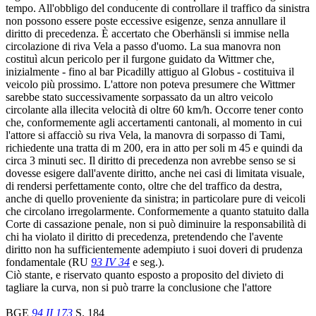
tempo. All'obbligo del conducente di controllare il traffico da sinistra
non possono essere poste eccessive esigenze, senza annullare il
diritto di precedenza. È accertato che Oberhänsli si immise nella
circolazione di riva Vela a passo d'uomo. La sua manovra non
costituì alcun pericolo per il furgone guidato da Wittmer che,
inizialmente - fino al bar Picadilly attiguo al Globus - costituiva il
veicolo più prossimo. L'attore non poteva presumere che Wittmer
sarebbe stato successivamente sorpassato da un altro veicolo
circolante alla illecita velocità di oltre 60 km/h. Occorre tener conto
che, conformemente agli accertamenti cantonali, al momento in cui
l'attore si affacciò su riva Vela, la manovra di sorpasso di Tami,
richiedente una tratta di m 200, era in atto per soli m 45 e quindi da
circa 3 minuti sec. Il diritto di precedenza non avrebbe senso se si
dovesse esigere dall'avente diritto, anche nei casi di limitata visuale,
di rendersi perfettamente conto, oltre che del traffico da destra,
anche di quello proveniente da sinistra; in particolare pure di veicoli
che circolano irregolarmente. Conformemente a quanto statuito dalla
Corte di cassazione penale, non si può diminuire la responsabilità di
chi ha violato il diritto di precedenza, pretendendo che l'avente
diritto non ha sufficientemente adempiuto i suoi doveri di prudenza
fondamentale (RU
93 IV 34
e seg.).
Ciò stante, e riservato quanto esposto a proposito del divieto di
tagliare la curva, non si può trarre la conclusione che l'attore
BGE
94 II 173
S. 184