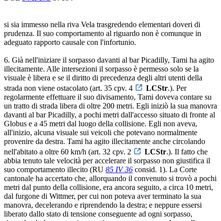
si sia immesso nella riva Vela trasgredendo elementari doveri di
prudenza. Il suo comportamento al riguardo non è comunque in
adeguato rapporto causale con l'infortunio.
6. Già nell'iniziare il sorpasso davanti al bar Picadilly, Tami ha agito
illecitamente. Alle intersezioni il sorpasso è permesso solo se la
visuale è libera e se il diritto di precedenza degli altri utenti della
strada non viene ostacolato (art. 35 cpv. 4
LCStr
.). Per
regolarmente effettuare il suo divisamento, Tami doveva contare su
un tratto di strada libera di oltre 200 metri. Egli iniziò la sua manovra
davanti al bar Picadilly, a pochi metri dall'accesso situato di fronte al
Globus e a 45 metri dal luogo della collisione. Egli non aveva,
all'inizio, alcuna visuale sui veicoli che potevano normalmente
provenire da destra. Tami ha agito illecitamente anche circolando
nell'abitato a oltre 60 km/h (art. 32 cpv. 2
LCStr
.). Il fatto che
abbia tenuto tale velocità per accelerare il sorpasso non giustifica il
suo comportamento illecito (RU
85 IV 36
consid. 1). La Corte
cantonale ha accertato che, allorquando il convenuto si trovò a pochi
metri dal punto della collisione, era ancora seguito, a circa 10 metri,
dal furgone di Wittmer, per cui non poteva aver terminato la sua
manovra, decelerando e riprendendo la destra; e neppure essersi
liberato dallo stato di tensione conseguente ad ogni sorpasso,