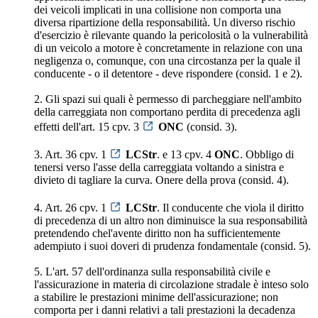
dei veicoli implicati in una collisione non comporta una
diversa ripartizione della responsabilità. Un diverso rischio
d'esercizio è rilevante quando la pericolosità o la vulnerabilità
di un veicolo a motore è concretamente in relazione con una
negligenza o, comunque, con una circostanza per la quale il
conducente - o il detentore - deve rispondere (consid. 1 e 2).
2. Gli spazi sui quali è permesso di parcheggiare nell'ambito
della carreggiata non comportano perdita di precedenza agli
effetti dell'art. 15 cpv. 3
ONC
(consid. 3).
3. Art. 36 cpv. 1
LCStr
. e 13 cpv. 4
ONC
. Obbligo di
tenersi verso l'asse della carreggiata voltando a sinistra e
divieto di tagliare la curva. Onere della prova (consid. 4).
4. Art. 26 cpv. 1
LCStr
. Il conducente che viola il diritto
di precedenza di un altro non diminuisce la sua responsabilità
pretendendo chel'avente diritto non ha sufficientemente
adempiuto i suoi doveri di prudenza fondamentale (consid. 5).
5. L'art. 57 dell'ordinanza sulla responsabilità civile e
l'assicurazione in materia di circolazione stradale è inteso solo
a stabilire le prestazioni minime dell'assicurazione; non
comporta per i danni relativi a tali prestazioni la decadenza