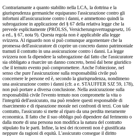
Contrariamante a quanto stabilito nella LCA, la dottrina e la
giurisprudenza germaniche equiparano l'assicurazione contro gli
infortuni all'assicurazione contro i danni, e ammettono quindi la
subrogazione in applicazione del § 67 della relativa legge che la
prevede esplicitamente (PRÖLSS, Versicherungsvertragsgesetz, 16
a ed., § 67, nota 9). Questa regola non è applicabile alla legge
svizzera. Al riguardo non si può comunque argomentare che la
promessa dell'assicuratore di coprire un concreto danno patrimoniale
tramuti il contratto in una assicurazione contro i danni. La legge
svizzera non fa dipendere la subrogazione dal fatto che l'assicuratore
sia obbligato a risarcire un danno concreto, bensì dal bene giuridico
che il temuto evento può compromettere. Anche l'obiezione, nel
senso che pure l'assicurazione sulla responsabilità civile può
concernere le persone ed è, secondo la giurisprudenza, nondimeno
una assicurazione contro i danni (cfr. a e. STAUFFER SJZ 59, 178),
non può portare a diversa conclusione. Nella assicurazione sulla
responsabilità civile l'evento temuto non compromette la vita o
l'integrità dell'assicurato, ma può rendere questi responsabile di
risarcimento e di riparazione morale nei confronti di terzi. Con tale
contratto, l'assicurato si mette al riparo da una perdita meramente
economica. Il fatto che il suo obbligo può dipendere dal ferimento o
dalla morte di una persona non modifica la natura del contratto
stipulato fra le parti. Infine, la tesi dei ricorrenti non è giustificata
neppure da ragioni di equità. L'assicurato consegue il diritto