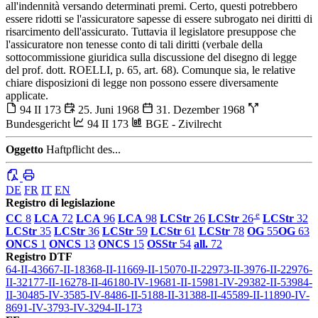
all'indennità versando determinati premi. Certo, questi potrebbero
essere ridotti se l'assicuratore sapesse di essere subrogato nei diritti di
risarcimento dell'assicurato. Tuttavia il legislatore presuppose che
l'assicuratore non tenesse conto di tali diritti (verbale della
sottocommissione giuridica sulla discussione del disegno di legge
del prof. dott. ROELLI, p. 65, art. 68). Comunque sia, le relative
chiare disposizioni di legge non possono essere diversamente
applicate.
94 II 173
25. Juni 1968
31. Dezember 1968
Bundesgericht
94 II 173
BGE - Zivilrecht
Oggetto
Haftpflicht des...
DE
FR
IT
EN
Registro di legislazione
e
CC
8
LCA
72
LCA
96
LCA
98
LCStr
26
LCStr
26
LCStr
32
LCStr
35
LCStr
36
LCStr
59
LCStr
61
LCStr
78
OG
55
OG
63
ONCS
1
ONCS
13
ONCS
15
OSStr
54
all.
72
Registro DTF
64-II-436
67-II-183
68-II-116
69-II-150
70-II-229
73-II-39
76-II-229
76-
II-321
77-II-162
78-II-461
80-IV-196
81-II-159
81-IV-293
82-II-539
84-
II-304
85-IV-35
85-IV-84
86-II-51
88-II-313
88-II-455
89-II-118
90-IV-
86
91-IV-37
93-IV-32
94-II-173