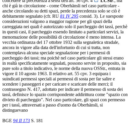
concedere la precedenza a'sensi dell'art. 36 cpv. 4
LCStr
., ma
chi è già in circolazione - come Oberhänsli nel caso particolare -
anche circolando su detti spazi, perde la precedenza solo se ciò è
debitamente segnalato (cfr. RU
81 IV 295
consid. 3). Le suesposte
considerazioni valgono a maggior ragione per gli spazi della
carreggiata nei quali è autorizzato solo il parcheggio dei tassì, perchè
in questi casi, il parcheggio essendo limitato a particolari servizi, la
menomazione delle possibilità di circolazione è meno intensa. La
vecchia ordinanza del 17 ottobre 1932 sulla segnaletica stradale,
ancora in vigore alla data dell'infortunio di cui si tratta, non
contemplava alcuna speciale segnalazione per i permessi di
parcheggio dei tassi; ma poichè nel caso particolare gli stessi erano
in realtà specificatamente segnalati, possono servire in proposito, sia
pure solo a titolo indicativo, le norme della nuova OSStr., entrata in
vigore il 10 agosto 1963. Il relativo art. 55 cpv. 3 equipara i
suindicati permessi speciali ai permessi di sosta per far salire e
scendere i passeggeri e per caricare e scaricare delle merci; il
contrassegno N. 417, adottato per indicare il permesso di sosta dei
tassì, definisce lo spazio corrispondente addirittura come "spazio con
divieto di parcheggio". Nel caso particolare, gli spazi con permesso
per i tassì, attraversati a passo d'uomo da Oberhänsli, si
distinguevano
BGE
94 II 173
S. 181