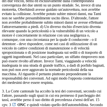
dei due veicoli, bensì ed esclusivamente dalla contemporanea
convergenza dei due utenti su un punto stradale. Se, invece di una
motoretta, Oberhänsli avesse guidato un'autovettura, non avrebbe
evitato la collisione. Avrebbe potuto subire minori danni, ma Tami
non ne sarebbe presumibilmente uscito illeso. D'altronde, l'attore
non avrebbe probabilmente subito minori danni se avesse effettuato
l'attraversamento a piedi. d) Un diverso rischio d'esercizio diventa
rilevante quando la pericolosità o la vulnerabilità di un veicolo a
motore è concretamente in relazione con una negligenza o,
comunque, con una circostanza per la quale il conducente - o il
detentore - deve rispondere, come nei casi di utilizzazione di un
veicolo in cattive condizioni di manutenzione o di velocità
sproporzionata o di posizione inadeguata sui sedili o di trasporto di
oggetti ingombranti. Nel caso particolare, un siffatto rimprovero non
può essere rivolto all'attore. Invece Tami, viaggiando a velocità
inadeguata in una strada di grande traffico, a dadi di porfido bagnati,
non può non aver aggravato la normale pericolosità della sua
macchina. Al riguardo è pertanto piuttosto preponderante la
responsabilità dei convenuti. Ad ogni modo l'opposta contestazione
dei medesimi deve essere respinta.
3. La Corte cantonale ha accolto la tesi dei convenuti, secondo cui
l'attore, passando sugli spazi in cui era permesso il parcheggio dei
tassì, avrebbe perso il suo diritto di precedenza a'sensi dell'art. 15
cpv. 3
ONC
e quindi violato quello dell'automobilista. Secondo