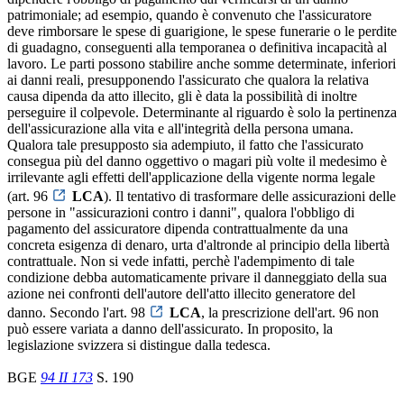
patrimoniale; ad esempio, quando è convenuto che l'assicuratore
deve rimborsare le spese di guarigione, le spese funerarie o le perdite
di guadagno, conseguenti alla temporanea o definitiva incapacità al
lavoro. Le parti possono stabilire anche somme determinate, inferiori
ai danni reali, presupponendo l'assicurato che qualora la relativa
causa dipenda da atto illecito, gli è data la possibilità di inoltre
perseguire il colpevole. Determinante al riguardo è solo la pertinenza
dell'assicurazione alla vita e all'integrità della persona umana.
Qualora tale presupposto sia adempiuto, il fatto che l'assicurato
consegua più del danno oggettivo o magari più volte il medesimo è
irrilevante agli effetti dell'applicazione della vigente norma legale
(art. 96
LCA
). Il tentativo di trasformare delle assicurazioni delle
persone in "assicurazioni contro i danni", qualora l'obbligo di
pagamento del assicuratore dipenda contrattualmente da una
concreta esigenza di denaro, urta d'altronde al principio della libertà
contrattuale. Non si vede infatti, perchè l'adempimento di tale
condizione debba automaticamente privare il danneggiato della sua
azione nei confronti dell'autore dell'atto illecito generatore del
danno. Secondo l'art. 98
LCA
, la prescrizione dell'art. 96 non
può essere variata a danno dell'assicurato. In proposito, la
legislazione svizzera si distingue dalla tedesca.
BGE
94 II 173
S. 190