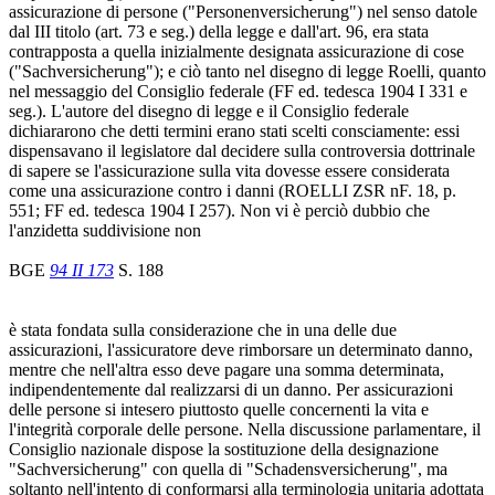
assicurazione di persone ("Personenversicherung") nel senso datole
dal III titolo (art. 73 e seg.) della legge e dall'art. 96, era stata
contrapposta a quella inizialmente designata assicurazione di cose
("Sachversicherung"); e ciò tanto nel disegno di legge Roelli, quanto
nel messaggio del Consiglio federale (FF ed. tedesca 1904 I 331 e
seg.). L'autore del disegno di legge e il Consiglio federale
dichiararono che detti termini erano stati scelti consciamente: essi
dispensavano il legislatore dal decidere sulla controversia dottrinale
di sapere se l'assicurazione sulla vita dovesse essere considerata
come una assicurazione contro i danni (ROELLI ZSR nF. 18, p.
551; FF ed. tedesca 1904 I 257). Non vi è perciò dubbio che
l'anzidetta suddivisione non
BGE
94 II 173
S. 188
è stata fondata sulla considerazione che in una delle due
assicurazioni, l'assicuratore deve rimborsare un determinato danno,
mentre che nell'altra esso deve pagare una somma determinata,
indipendentemente dal realizzarsi di un danno. Per assicurazioni
delle persone si intesero piuttosto quelle concernenti la vita e
l'integrità corporale delle persone. Nella discussione parlamentare, il
Consiglio nazionale dispose la sostituzione della designazione
"Sachversicherung" con quella di "Schadensversicherung", ma
soltanto nell'intento di conformarsi alla terminologia unitaria adottata