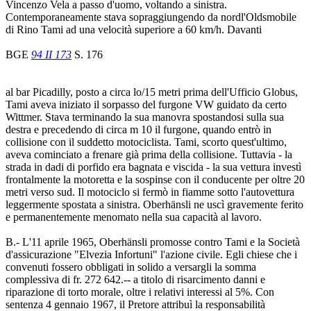
Vincenzo Vela a passo d'uomo, voltando a sinistra.
Contemporaneamente stava sopraggiungendo da nordl'Oldsmobile
di Rino Tami ad una velocità superiore a 60 km/h. Davanti
BGE
94 II 173
S. 176
al bar Picadilly, posto a circa lo/15 metri prima dell'Ufficio Globus,
Tami aveva iniziato il sorpasso del furgone VW guidato da certo
Wittmer. Stava terminando la sua manovra spostandosi sulla sua
destra e precedendo di circa m 10 il furgone, quando entrò in
collisione con il suddetto motociclista. Tami, scorto quest'ultimo,
aveva cominciato a frenare già prima della collisione. Tuttavia - la
strada in dadi di porfido era bagnata e viscida - la sua vettura investì
frontalmente la motoretta e la sospinse con il conducente per oltre 20
metri verso sud. Il motociclo si fermò in fiamme sotto l'autovettura
leggermente spostata a sinistra. Oberhänsli ne uscì gravemente ferito
e permanentemente menomato nella sua capacità al lavoro.
B.- L'11 aprile 1965, Oberhänsli promosse contro Tami e la Società
d'assicurazione "Elvezia Infortuni" l'azione civile. Egli chiese che i
convenuti fossero obbligati in solido a versargli la somma
complessiva di fr. 272 642.-- a titolo di risarcimento danni e
riparazione di torto morale, oltre i relativi interessi al 5%. Con
sentenza 4 gennaio 1967, il Pretore attribuì la responsabilità