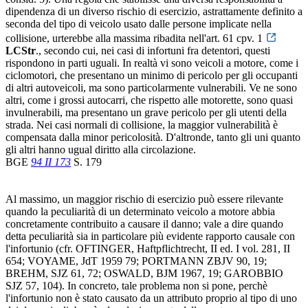
dipendenza di un diverso rischio di esercizio, astrattamente definito a
seconda del tipo di veicolo usato dalle persone implicate nella
collisione, urterebbe alla massima ribadita nell'art. 61 cpv. 1
LCStr
., secondo cui, nei casi di infortuni fra detentori, questi
rispondono in parti uguali. In realtà vi sono veicoli a motore, come i
ciclomotori, che presentano un minimo di pericolo per gli occupanti
di altri autoveicoli, ma sono particolarmente vulnerabili. Ve ne sono
altri, come i grossi autocarri, che rispetto alle motorette, sono quasi
invulnerabili, ma presentano un grave pericolo per gli utenti della
strada. Nei casi normali di collisione, la maggior vulnerabilità è
compensata dalla minor pericolosità. D'altronde, tanto gli uni quanto
gli altri hanno ugual diritto alla circolazione.
BGE
94 II 173
S. 179
Al massimo, un maggior rischio di esercizio può essere rilevante
quando la peculiarità di un determinato veicolo a motore abbia
concretamente contribuito a causare il danno; vale a dire quando
detta peculiarità sia in particolare più evidente rapporto causale con
l'infortunio (cfr. OFTINGER, Haftpflichtrecht, II ed. I vol. 281, II
654; VOYAME, JdT 1959 79; PORTMANN ZBJV 90, 19;
BREHM, SJZ 61, 72; OSWALD, BJM 1967, 19; GAROBBIO
SJZ 57, 104). In concreto, tale problema non si pone, perchè
l'infortunio non è stato causato da un attributo proprio al tipo di uno