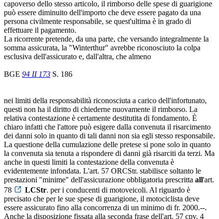
capoverso dello stesso articolo, il rimborso delle spese di guarigione
può essere diminuito dell'importo che deve essere pagato da una
persona civilmente responsabile, se quest'ultima è in grado di
effettuare il pagamento.
La ricorrente pretende, da una parte, che versando integralmente la
somma assicurata, la "Winterthur" avrebbe riconosciuto la colpa
esclusiva dell'assicurato e, dall'altra, che almeno
BGE
94 II 173
S. 186
nei limiti della responsabilità riconosciuta a carico dell'infortunato,
questi non ha il diritto di chiederne nuovamente il rimborso. La
relativa contestazione è certamente destitutita di fondamento. È
chiaro infatti che l'attore può esigere dalla convenuta il risarcimento
dei danni solo in quanto di tali danni non sia egli stesso responsabile.
La questione della cumulazione delle pretese si pone solo in quanto
la convenuta sia tenuta a rispondere di danni già risarciti da terzi. Ma
anche in questi limiti la contestazione della convenuta è
evidentemente infondata. L'art. 57 ORCStr. stabilisce soltanto le
prestazioni "minime" dell'assicurazione obbligatoria prescritta
all
'art.
78
LCStr
. per i conducenti di motoveicoli. Al riguardo è
precisato che per le sue spese di guarigione, il motociclista deve
essere assicurato fino alla concorrenza di un minimo di fr. 2000.--.
Anche la disposizione fissata alla seconda frase dell'art. 57 cpv. 4