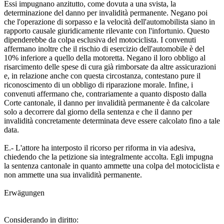
Essi impugnano anzitutto, come dovuta a una svista, la
determinazione del danno per invalidità permanente. Negano poi
che l'operazione di sorpasso e la velocità dell'automobilista siano in
rapporto causale giuridicamente rilevante con l'infortunio. Questo
dipenderebbe da colpa esclusiva del motociclista. I convenuti
affermano inoltre che il rischio di esercizio dell'automobile è del
10% inferiore a quello della motoretta. Negano il loro obbligo al
risarcimento delle spese di cura già rimborsate da altre assicurazioni
e, in relazione anche con questa circostanza, contestano pure il
riconoscimento di un obbligo di riparazione morale. Infine, i
convenuti affermano che, contrariamente a quanto disposto dalla
Corte cantonale, il danno per invalidità permanente è da calcolare
solo a decorrere dal giorno della sentenza e che il danno per
invalidità concretamente determinata deve essere calcolato fino a tale
data.
E.- L'attore ha interposto il ricorso per riforma in via adesiva,
chiedendo che la petizione sia integralmente accolta. Egli impugna
la sentenza cantonale in quanto ammette una colpa del motociclista e
non ammette una sua invalidità permanente.
Erwägungen
Considerando in diritto: