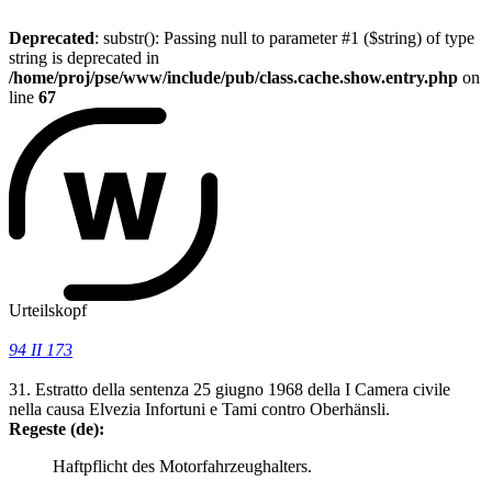
Deprecated
: substr(): Passing null to parameter #1 ($string) of type
string is deprecated in
/home/proj/pse/www/include/pub/class.cache.show.entry.php
on
line
67
Urteilskopf
94 II 173
31. Estratto della sentenza 25 giugno 1968 della I Camera civile
nella causa Elvezia Infortuni e Tami contro Oberhänsli.
Regeste (de):
Haftpflicht des Motorfahrzeughalters.