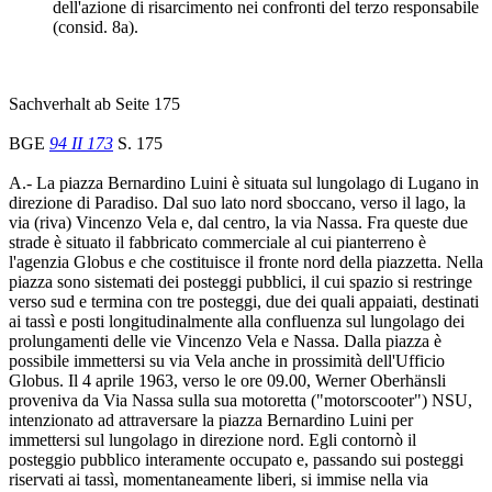
dell'azione di risarcimento nei confronti del terzo responsabile
(consid. 8a).
Sachverhalt ab Seite 175
BGE
94 II 173
S. 175
A.- La piazza Bernardino Luini è situata sul lungolago di Lugano in
direzione di Paradiso. Dal suo lato nord sboccano, verso il lago, la
via (riva) Vincenzo Vela e, dal centro, la via Nassa. Fra queste due
strade è situato il fabbricato commerciale al cui pianterreno è
l'agenzia Globus e che costituisce il fronte nord della piazzetta. Nella
piazza sono sistemati dei posteggi pubblici, il cui spazio si restringe
verso sud e termina con tre posteggi, due dei quali appaiati, destinati
ai tassì e posti longitudinalmente alla confluenza sul lungolago dei
prolungamenti delle vie Vincenzo Vela e Nassa. Dalla piazza è
possibile immettersi su via Vela anche in prossimità dell'Ufficio
Globus. Il 4 aprile 1963, verso le ore 09.00, Werner Oberhänsli
proveniva da Via Nassa sulla sua motoretta ("motorscooter") NSU,
intenzionato ad attraversare la piazza Bernardino Luini per
immettersi sul lungolago in direzione nord. Egli contornò il
posteggio pubblico interamente occupato e, passando sui posteggi
riservati ai tassì, momentaneamente liberi, si immise nella via