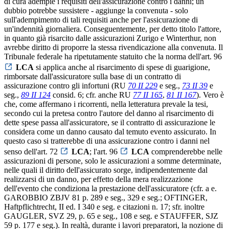
di cura adempie i requisiti dell'assicurazione contro i danni; un
dubbio potrebbe sussistere - aggiunge la convenuta - solo
sull'adempimento di tali requisiti anche per l'assicurazione di
un'indennità giornaliera. Conseguentemente, per detto titolo l'attore,
in quanto già risarcito dalle assicurazioni Zurigo e Winterthur, non
avrebbe diritto di proporre la stessa rivendicazione alla convenuta. Il
Tribunale federale ha ripetutamente statuito che la norma dell'art. 96
LCA
si applica anche al risarcimento di spese di guarigione,
rimborsate dall'assicuratore sulla base di un contratto di
assicurazione contro gli infortuni (RU
70 II 229
e seg.,
73 II 39
e
seg.,
89 II 124
consid. 6; cfr. anche RU
77 II 165
,
81 II 167
). Vero è
che, come affermano i ricorrenti, nella letteratura prevale la tesi,
secondo cui la pretesa contro l'autore del danno al risarcimento di
dette spese passa all'assicuratore, se il contratto di assicurazione le
considera come un danno causato dal temuto evento assicurato. In
questo caso si tratterebbe di una assicurazione contro i danni nel
senso dell'art. 72
LCA
; l'art. 96
LCA
comprenderebbe nelle
assicurazioni di persone, solo le assicurazioni a somme determinate,
nelle quali il diritto dell'assicurato sorge, indipendentemente dal
realizzarsi di un danno, per effetto della mera realizzazione
dell'evento che condiziona la prestazione dell'assicuratore (cfr. a e.
GAROBBIO ZBJV 81 p. 289 e seg., 329 e seg.; OFTINGER,
Haftpflichtrecht, II ed. I 340 e seg. e citazioni n. 17; sfr. inoltre
GAUGLER, SVZ 29, p. 65 e seg., 108 e seg. e STAUFFER, SJZ
59 p. 177 e seg.). In realtà, durante i lavori preparatori, la nozione di