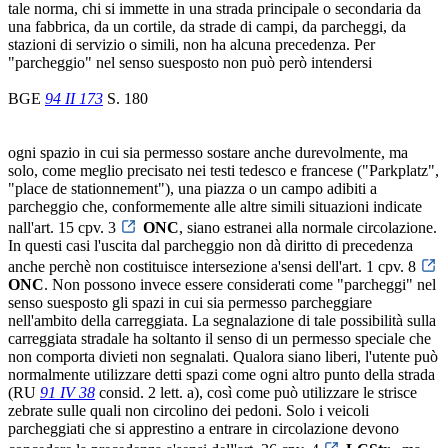
tale norma, chi si immette in una strada principale o secondaria da
una fabbrica, da un cortile, da strade di campi, da parcheggi, da
stazioni di servizio o simili, non ha alcuna precedenza. Per
"parcheggio" nel senso suesposto non può però intendersi
BGE
94 II 173
S. 180
ogni spazio in cui sia permesso sostare anche durevolmente, ma
solo, come meglio precisato nei testi tedesco e francese ("Parkplatz",
"place de stationnement"), una piazza o un campo adibiti a
parcheggio che, conformemente alle altre simili situazioni indicate
nall'art. 15 cpv. 3
ONC
, siano estranei alla normale circolazione.
In questi casi l'uscita dal parcheggio non dà diritto di precedenza
anche perchè non costituisce intersezione a'sensi dell'art. 1 cpv. 8
ONC
. Non possono invece essere considerati come "parcheggi" nel
senso suesposto gli spazi in cui sia permesso parcheggiare
nell'ambito della carreggiata. La segnalazione di tale possibilità sulla
carreggiata stradale ha soltanto il senso di un permesso speciale che
non comporta divieti non segnalati. Qualora siano liberi, l'utente può
normalmente utilizzare detti spazi come ogni altro punto della strada
(RU
91 IV 38
consid. 2 lett. a), così come può utilizzare le strisce
zebrate sulle quali non circolino dei pedoni. Solo i veicoli
parcheggiati che si apprestino a entrare in circolazione devono