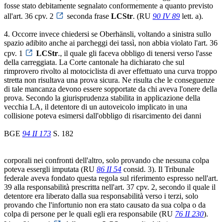
fosse stato debitamente segnalato conformemente a quanto previsto
all'art. 36 cpv. 2
seconda frase
LCStr
. (RU
90 IV 89
lett. a).
4. Occorre invece chiedersi se Oberhänsli, voltando a sinistra sullo
spazio adibito anche ai parcheggi dei tassì, non abbia violato l'art. 36
cpv. 1
LCStr
., il quale gli faceva obbligo di tenersi verso l'asse
della carreggiata. La Corte cantonale ha dichiarato che sul
rimprovero rivolto al motociclista di aver effettuato una curva troppo
stretta non risultava una prova sicura. Ne risulta che le conseguenze
di tale mancanza devono essere sopportate da chi aveva l'onere della
prova. Secondo la giurisprudenza stabilita in applicazione della
vecchia LA, il detentore di un autoveicolo implicato in una
collisione poteva esimersi dall'obbligo di risarcimento dei danni
BGE
94 II 173
S. 182
corporali nei confronti dell'altro, solo provando che nessuna colpa
poteva essergli imputata (RU
86 II 54
consid. 3). Il Tribunale
federale aveva fondato questa regola sul riferimento espresso nell'art.
39 alla responsabilità prescritta nell'art. 37 cpv. 2, secondo il quale il
detentore era liberato dalla sua responsabilità verso i terzi, solo
provando che l'infortunio non era stato causato da sua colpa o da
colpa di persone per le quali egli era responsabile (RU
76 II 230
).