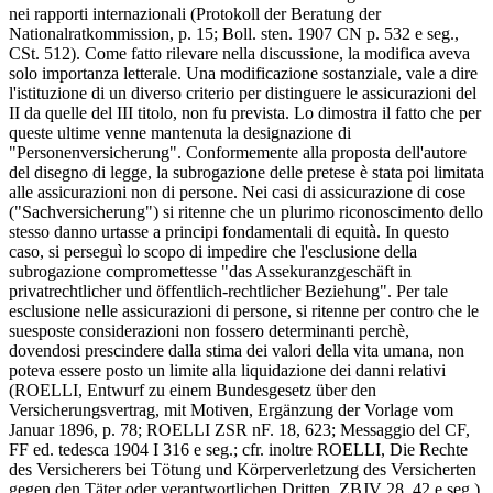
nei rapporti internazionali (Protokoll der Beratung der
Nationalratkommission, p. 15; Boll. sten. 1907 CN p. 532 e seg.,
CSt. 512). Come fatto rilevare nella discussione, la modifica aveva
solo importanza letterale. Una modificazione sostanziale, vale a dire
l'istituzione di un diverso criterio per distinguere le assicurazioni del
II da quelle del III titolo, non fu prevista. Lo dimostra il fatto che per
queste ultime venne mantenuta la designazione di
"Personenversicherung". Conformemente alla proposta dell'autore
del disegno di legge, la subrogazione delle pretese è stata poi limitata
alle assicurazioni non di persone. Nei casi di assicurazione di cose
("Sachversicherung") si ritenne che un plurimo riconoscimento dello
stesso danno urtasse a principi fondamentali di equità. In questo
caso, si perseguì lo scopo di impedire che l'esclusione della
subrogazione compromettesse "das Assekuranzgeschäft in
privatrechtlicher und öffentlich-rechtlicher Beziehung". Per tale
esclusione nelle assicurazioni di persone, si ritenne per contro che le
suesposte considerazioni non fossero determinanti perchè,
dovendosi prescindere dalla stima dei valori della vita umana, non
poteva essere posto un limite alla liquidazione dei danni relativi
(ROELLI, Entwurf zu einem Bundesgesetz über den
Versicherungsvertrag, mit Motiven, Ergänzung der Vorlage vom
Januar 1896, p. 78; ROELLI ZSR nF. 18, 623; Messaggio del CF,
FF ed. tedesca 1904 I 316 e seg.; cfr. inoltre ROELLI, Die Rechte
des Versicherers bei Tötung und Körperverletzung des Versicherten
gegen den Täter oder verantwortlichen Dritten, ZBJV 28, 42 e seg.).