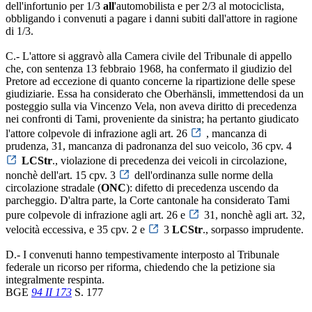
dell'infortunio per 1/3
all
'automobilista e per 2/3 al motociclista,
obbligando i convenuti a pagare i danni subiti dall'attore in ragione
di 1/3.
C.- L'attore si aggravò alla Camera civile del Tribunale di appello
che, con sentenza 13 febbraio 1968, ha confermato il giudizio del
Pretore ad eccezione di quanto concerne la ripartizione delle spese
giudiziarie. Essa ha considerato che Oberhänsli, immettendosi da un
posteggio sulla via Vincenzo Vela, non aveva diritto di precedenza
nei confronti di Tami, proveniente da sinistra; ha pertanto giudicato
l'attore colpevole di infrazione agli art. 26
, mancanza di
prudenza, 31, mancanza di padronanza del suo veicolo, 36 cpv. 4
LCStr
., violazione di precedenza dei veicoli in circolazione,
nonchè dell'art. 15 cpv. 3
dell'ordinanza sulle norme della
circolazione stradale (
ONC
): difetto di precedenza uscendo da
parcheggio. D'altra parte, la Corte cantonale ha considerato Tami
pure colpevole di infrazione agli art. 26 e
31, nonchè agli art. 32,
velocità eccessiva, e 35 cpv. 2 e
3
LCStr
., sorpasso imprudente.
D.- I convenuti hanno tempestivamente interposto al Tribunale
federale un ricorso per riforma, chiedendo che la petizione sia
integralmente respinta.
BGE
94 II 173
S. 177