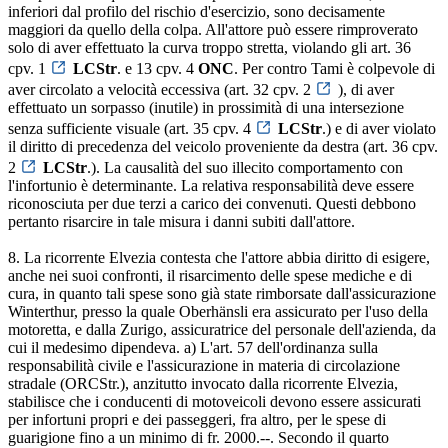
inferiori dal profilo del rischio d'esercizio, sono decisamente
maggiori da quello della colpa. All'attore può essere rimproverato
solo di aver effettuato la curva troppo stretta, violando gli art. 36
cpv. 1
LCStr
. e 13 cpv. 4
ONC
. Per contro Tami è colpevole di
aver circolato a velocità eccessiva (art. 32 cpv. 2
), di aver
effettuato un sorpasso (inutile) in prossimità di una intersezione
senza sufficiente visuale (art. 35 cpv. 4
LCStr
.) e di aver violato
il diritto di precedenza del veicolo proveniente da destra (art. 36 cpv.
2
LCStr
.). La causalità del suo illecito comportamento con
l'infortunio è determinante. La relativa responsabilità deve essere
riconosciuta per due terzi a carico dei convenuti. Questi debbono
pertanto risarcire in tale misura i danni subiti dall'attore.
8. La ricorrente Elvezia contesta che l'attore abbia diritto di esigere,
anche nei suoi confronti, il risarcimento delle spese mediche e di
cura, in quanto tali spese sono già state rimborsate dall'assicurazione
Winterthur, presso la quale Oberhänsli era assicurato per l'uso della
motoretta, e dalla Zurigo, assicuratrice del personale dell'azienda, da
cui il medesimo dipendeva. a) L'art. 57 dell'ordinanza sulla
responsabilità civile e l'assicurazione in materia di circolazione
stradale (ORCStr.), anzitutto invocato dalla ricorrente Elvezia,
stabilisce che i conducenti di motoveicoli devono essere assicurati
per infortuni propri e dei passeggeri, fra altro, per le spese di
guarigione fino a un minimo di fr. 2000.--. Secondo il quarto