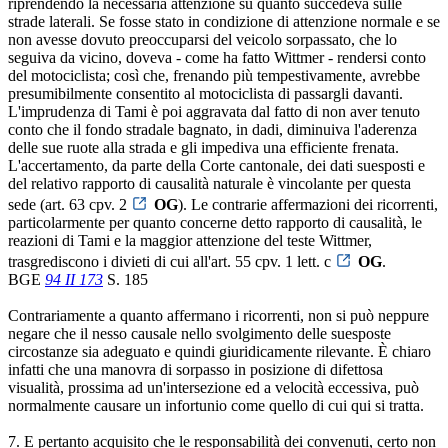
riprendendo la necessaria attenzione su quanto succedeva sulle
strade laterali. Se fosse stato in condizione di attenzione normale e se
non avesse dovuto preoccuparsi del veicolo sorpassato, che lo
seguiva da vicino, doveva - come ha fatto Wittmer - rendersi conto
del motociclista; così che, frenando più tempestivamente, avrebbe
presumibilmente consentito al motociclista di passargli davanti.
L'imprudenza di Tami è poi aggravata dal fatto di non aver tenuto
conto che il fondo stradale bagnato, in dadi, diminuiva l'aderenza
delle sue ruote alla strada e gli impediva una efficiente frenata.
L'accertamento, da parte della Corte cantonale, dei dati suesposti e
del relativo rapporto di causalità naturale è vincolante per questa
sede (art. 63 cpv. 2
OG
). Le contrarie affermazioni dei ricorrenti,
particolarmente per quanto concerne detto rapporto di causalità, le
reazioni di Tami e la maggior attenzione del teste Wittmer,
trasgrediscono i divieti di cui all'art. 55 cpv. 1 lett. c
OG
.
BGE
94 II 173
S. 185
Contrariamente a quanto affermano i ricorrenti, non si può neppure
negare che il nesso causale nello svolgimento delle suesposte
circostanze sia adeguato e quindi giuridicamente rilevante. È chiaro
infatti che una manovra di sorpasso in posizione di difettosa
visualità, prossima ad un'intersezione ed a velocità eccessiva, può
normalmente causare un infortunio come quello di cui qui si tratta.
7. E pertanto acquisito che le responsabilità dei convenuti, certo non