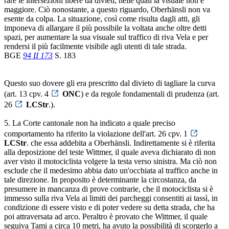
rare le intersezioni libere da divieti, nelle quali la visuale non è
maggiore. Ciò nonostante, a questo riguardo, Oberhänsli non va
esente da colpa. La situazione, così come risulta dagli atti, gli
imponeva di allargare il più possibile la voltata anche oltre detti
spazi, per aumentare la sua visuale sul traffico di riva Vela e per
rendersi il più facilmente visibile agli utenti di tale strada.
BGE
94 II 173
S. 183
Questo suo dovere gli era prescritto dal divieto di tagliare la curva
(art. 13 cpv. 4
ONC
) e da regole fondamentali di prudenza (art.
26
LCStr
.).
5. La Corte cantonale non ha indicato a quale preciso
comportamento ha riferito la violazione dell'art. 26 cpv. 1
LCStr
. che essa addebita a Oberhänsli. Indirettamente si è riferita
alla deposizione del teste Wittmer, il quale aveva dichiarato di non
aver visto il motociclista volgere la testa verso sinistra. Ma ciò non
esclude che il medesimo abbia dato un'occhiata al traffico anche in
tale direzione. In proposito è determinante la circostanza, da
presumere in mancanza di prove contrarie, che il motociclista si è
immesso sulla riva Vela ai limiti dei parcheggi consentiti ai tassì, in
condizione di essere visto e di poter vedere su detta strada, che ha
poi attraversata ad arco. Peraltro è provato che Wittmer, il quale
seguiva Tami a circa 10 metri, ha avuto la possibilità di scorgerlo a