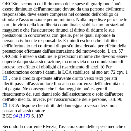
ORCStr., secondo cui il rimborso delle spese di guarigione "può"
essere diminuito dell'ammontare dovuto da una persona civilmente
responsabile, deve essere compresa nel contesto dell'obbligo di
stipulare l'assicurazione per un minimo. Nulla impedisce però che le
parti, in virtù della loro libertà contrattuale, stabiliscano prestazioni
maggiori e che l'assicuratore rinunci al diritto di ridurre le sue
prestazioni in concorrenza con quelle, per le quali risponde la
persona civilmente responsabile. È quindi escluso che il diritto
dell'infortunato nei confronti di quest'ultima decada per effetto della
prestazione effettuata dall'assicurazione del motoveicolo. L'art. 57
ORCStr. è inteso a stabilire le prestazioni minime che devono essere
coperte da questa assicurazione, ma non vieta una cumulazione di
pretese per effetto di obblighi di risarcimento di terzi. b) Per
l'assicurazione contro i danni, la LCA stabilisce, al suo art. 72 cpv. 1
, che il credito spettante
all
'avente diritto verso terzi per atti
illeciti passa all'assicuratore fino alla concorrenza dell'indennità da
lui pagata. Ne consegue che il danneggiato può esigere il
risarcimento dei suoi danni solo dall'assicuratore o solo dall'autore
dell'atto illecito. Invece, per l'assicurazione delle persone, l'art. 96
LCA
dispone che i diritti del danneggiato verso i terzi non
passano all'assicuratore.
BGE
94 II 173
S. 187
Secondo la ricorrente Elvezia, l'assicurazione delle spese mediche e