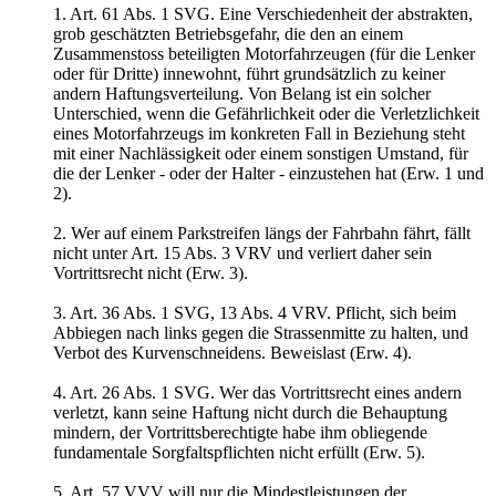
1. Art. 61 Abs. 1 SVG. Eine Verschiedenheit der abstrakten,
grob geschätzten Betriebsgefahr, die den an einem
Zusammenstoss beteiligten Motorfahrzeugen (für die Lenker
oder für Dritte) innewohnt, führt grundsätzlich zu keiner
andern Haftungsverteilung. Von Belang ist ein solcher
Unterschied, wenn die Gefährlichkeit oder die Verletzlichkeit
eines Motorfahrzeugs im konkreten Fall in Beziehung steht
mit einer Nachlässigkeit oder einem sonstigen Umstand, für
die der Lenker - oder der Halter - einzustehen hat (Erw. 1 und
2).
2. Wer auf einem Parkstreifen längs der Fahrbahn fährt, fällt
nicht unter Art. 15 Abs. 3 VRV und verliert daher sein
Vortrittsrecht nicht (Erw. 3).
3. Art. 36 Abs. 1 SVG, 13 Abs. 4 VRV. Pflicht, sich beim
Abbiegen nach links gegen die Strassenmitte zu halten, und
Verbot des Kurvenschneidens. Beweislast (Erw. 4).
4. Art. 26 Abs. 1 SVG. Wer das Vortrittsrecht eines andern
verletzt, kann seine Haftung nicht durch die Behauptung
mindern, der Vortrittsberechtigte habe ihm obliegende
fundamentale Sorgfaltspflichten nicht erfüllt (Erw. 5).
5. Art. 57 VVV will nur die Mindestleistungen der