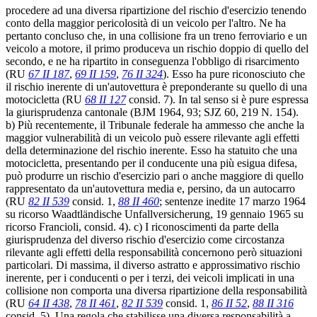
procedere ad una diversa ripartizione del rischio d'esercizio tenendo
conto della maggior pericolosità di un veicolo per l'altro. Ne ha
pertanto concluso che, in una collisione fra un treno ferroviario e un
veicolo a motore, il primo produceva un rischio doppio di quello del
secondo, e ne ha ripartito in conseguenza l'obbligo di risarcimento
(RU
67 II 187
,
69 II 159
,
76 II 324
). Esso ha pure riconosciuto che
il rischio inerente di un'autovettura è preponderante su quello di una
motocicletta (RU
68 II 127
consid. 7). In tal senso si è pure espressa
la giurisprudenza cantonale (BJM 1964, 93; SJZ 60, 219 N. 154).
b) Più recentemente, il Tribunale federale ha ammesso che anche la
maggior vulnerabilità di un veicolo può essere rilevante agli effetti
della determinazione del rischio inerente. Esso ha statuito che una
motocicletta, presentando per il conducente una più esigua difesa,
può produrre un rischio d'esercizio pari o anche maggiore di quello
rappresentato da un'autovettura media e, persino, da un autocarro
(RU
82 II 539
consid. 1,
88 II 460
; sentenze inedite 17 marzo 1964
su ricorso Waadtländische Unfallversicherung, 19 gennaio 1965 su
ricorso Francioli, consid. 4). c) I riconoscimenti da parte della
giurisprudenza del diverso rischio d'esercizio come circostanza
rilevante agli effetti della responsabilità concernono però situazioni
particolari. Di massima, il diverso astratto e approssimativo rischio
inerente, per i conducenti o per i terzi, dei veicoli implicati in una
collisione non comporta una diversa ripartizione della responsabilità
(RU
64 II 438
,
78 II 461
,
82 II 539
consid. 1,
86 II 52
,
88 II 316
consid. 5). Una regola che stabilisse una diversa responsabilità a