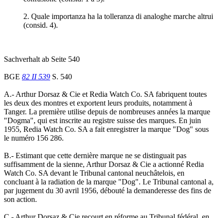
2. Quale importanza ha la tolleranza di analoghe marche altrui
(consid. 4).
Sachverhalt ab Seite 540
BGE
82 II 539
S. 540
A.- Arthur Dorsaz & Cie et Redia Watch Co. SA fabriquent toutes
les deux des montres et exportent leurs produits, notamment à
Tanger. La première utilise depuis de nombreuses années la marque
"Dogma", qui est inscrite au registre suisse des marques. En juin
1955, Redia Watch Co. SA a fait enregistrer la marque "Dog" sous
le numéro 156 286.
B.- Estimant que cette dernière marque ne se distinguait pas
suffisamment de la sienne, Arthur Dorsaz & Cie a actionné Redia
Watch Co. SA devant le Tribunal cantonal neuchâtelois, en
concluant à la radiation de la marque "Dog". Le Tribunal cantonal a,
par jugement du 30 avril 1956, débouté la demanderesse des fins de
son action.
C.- Arthur Dorsaz & Cie recourt en réforme au Tribunal fédéral, en