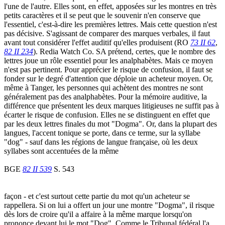
l'une de l'autre. Elles sont, en effet, apposées sur les montres en très
petits caractères et il se peut que le souvenir n'en conserve que
l'essentiel, c'est-à-dire les premières lettres. Mais cette question n'est
pas décisive. S'agissant de comparer des marques verbales, il faut
avant tout considérer l'effet auditif qu'elles produisent (RO
73 II 62
,
82 II 234
). Redia Watch Co. SA prétend, certes, que le nombre des
lettres joue un rôle essentiel pour les analphabètes. Mais ce moyen
n'est pas pertinent. Pour apprécier le risque de confusion, il faut se
fonder sur le degré d'attention que déploie un acheteur moyen. Or,
même à Tanger, les personnes qui achètent des montres ne sont
généralement pas des analphabètes. Pour la mémoire auditive, la
différence que présentent les deux marques litigieuses ne suffit pas à
écarter le risque de confusion. Elles ne se distinguent en effet que
par les deux lettres finales du mot "Dogma". Or, dans la plupart des
langues, l'accent tonique se porte, dans ce terme, sur la syllabe
"dog" - sauf dans les régions de langue française, où les deux
syllabes sont accentuées de la même
BGE
82 II 539
S. 543
façon - et c'est surtout cette partie du mot qu'un acheteur se
rappellera. Si on lui a offert un jour une montre "Dogma", il risque
dès lors de croire qu'il a affaire à la même marque lorsqu'on
prononce devant lui le mot "Dog". Comme le Tribunal fédéral l'a