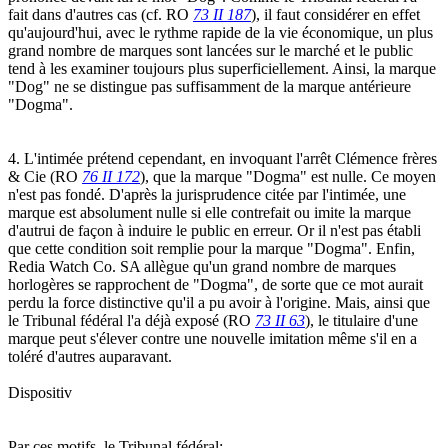
fait dans d'autres cas (cf. RO
73 II 187
), il faut considérer en effet
qu'aujourd'hui, avec le rythme rapide de la vie économique, un plus
grand nombre de marques sont lancées sur le marché et le public
tend à les examiner toujours plus superficiellement. Ainsi, la marque
"Dog" ne se distingue pas suffisamment de la marque antérieure
"Dogma".
4. L'intimée prétend cependant, en invoquant l'arrêt Clémence frères
& Cie (RO
76 II 172
), que la marque "Dogma" est nulle. Ce moyen
n'est pas fondé. D'après la jurisprudence citée par l'intimée, une
marque est absolument nulle si elle contrefait ou imite la marque
d'autrui de façon à induire le public en erreur. Or il n'est pas établi
que cette condition soit remplie pour la marque "Dogma". Enfin,
Redia Watch Co. SA allègue qu'un grand nombre de marques
horlogères se rapprochent de "Dogma", de sorte que ce mot aurait
perdu la force distinctive qu'il a pu avoir à l'origine. Mais, ainsi que
le Tribunal fédéral l'a déjà exposé (RO
73 II 63
), le titulaire d'une
marque peut s'élever contre une nouvelle imitation même s'il en a
toléré d'autres auparavant.
Dispositiv
Par ces motifs, le Tribunal fédéral: