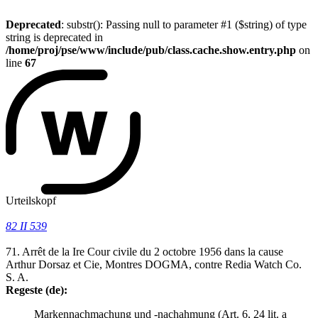
Deprecated
: substr(): Passing null to parameter #1 ($string) of type
string is deprecated in
/home/proj/pse/www/include/pub/class.cache.show.entry.php
on
line
67
Urteilskopf
82 II 539
71. Arrêt de la Ire Cour civile du 2 octobre 1956 dans la cause
Arthur Dorsaz et Cie, Montres DOGMA, contre Redia Watch Co.
S. A.
Regeste (de):
Markennachmachung und -nachahmung (Art. 6, 24 lit. a