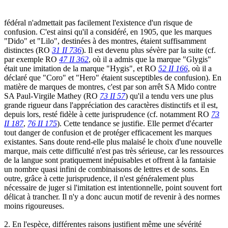
fédéral n'admettait pas facilement l'existence d'un risque de
confusion. C'est ainsi qu'il a considéré, en 1905, que les marques
"Dido" et "Lilo", destinées à des montres, étaient suffisamment
distinctes (RO
31 II 736
). Il est devenu plus sévère par la suite (cf.
par exemple RO
47 II 362
, où il a admis que la marque "Glygis"
était une imitation de la marque "Hygis", et RO
52 II 166
, où il a
déclaré que "Coro" et "Hero" étaient susceptibles de confusion). En
matière de marques de montres, c'est par son arrêt SA Mido contre
SA Paul-Virgile Mathey (RO
73 II 57
) qu'il a tendu vers une plus
grande rigueur dans l'appréciation des caractères distinctifs et il est,
depuis lors, resté fidèle à cette jurisprudence (cf. notamment RO
73
II 187
,
76 II 175
). Cette tendance se justifie. Elle permet d'écarter
tout danger de confusion et de protéger efficacement les marques
existantes. Sans doute rend-elle plus malaisé le choix d'une nouvelle
marque, mais cette difficulté n'est pas très sérieuse, car les ressources
de la langue sont pratiquement inépuisables et offrent à la fantaisie
un nombre quasi infini de combinaisons de lettres et de sons. En
outre, grâce à cette jurisprudence, il n'est généralement plus
nécessaire de juger si l'imitation est intentionnelle, point souvent fort
délicat à trancher. Il n'y a donc aucun motif de revenir à des normes
moins rigoureuses.
2. En l'espèce, différentes raisons justifient même une sévérité