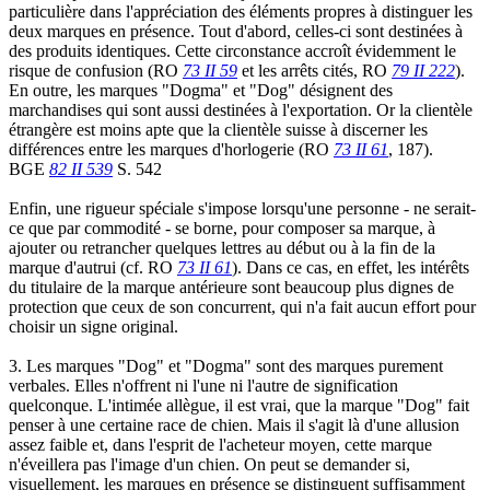
particulière dans l'appréciation des éléments propres à distinguer les
deux marques en présence. Tout d'abord, celles-ci sont destinées à
des produits identiques. Cette circonstance accroît évidemment le
risque de confusion (RO
73 II 59
et les arrêts cités, RO
79 II 222
).
En outre, les marques "Dogma" et "Dog" désignent des
marchandises qui sont aussi destinées à l'exportation. Or la clientèle
étrangère est moins apte que la clientèle suisse à discerner les
différences entre les marques d'horlogerie (RO
73 II 61
, 187).
BGE
82 II 539
S. 542
Enfin, une rigueur spéciale s'impose lorsqu'une personne - ne serait-
ce que par commodité - se borne, pour composer sa marque, à
ajouter ou retrancher quelques lettres au début ou à la fin de la
marque d'autrui (cf. RO
73 II 61
). Dans ce cas, en effet, les intérêts
du titulaire de la marque antérieure sont beaucoup plus dignes de
protection que ceux de son concurrent, qui n'a fait aucun effort pour
choisir un signe original.
3. Les marques "Dog" et "Dogma" sont des marques purement
verbales. Elles n'offrent ni l'une ni l'autre de signification
quelconque. L'intimée allègue, il est vrai, que la marque "Dog" fait
penser à une certaine race de chien. Mais il s'agit là d'une allusion
assez faible et, dans l'esprit de l'acheteur moyen, cette marque
n'éveillera pas l'image d'un chien. On peut se demander si,
visuellement, les marques en présence se distinguent suffisamment