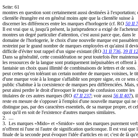
Seite: 61
montres en question sont certainement aussi destinées à l'exportation; 
clientèle étrangère est en général moins apte que la clientèle suisse à
discerner les différences entre les marques d'horlogerie (cf. RO
50 II 
Il est vrai que si, jusqu'à présent, la jurisprudence a exigé de l'acheteu
montres un degré particulier d'attention, c'est aussi parce que, dans le
domaine de l'horlogerie, le choix d'une nouvelle marque est passable
restreint par le grand nombre de marques employées et qu'ainsi il devi
difficile d'éviter tout rappel d'un signe existant (RO
31 II 736
,
39 II 1
Dans sa généralité, cette considération ne peut toutefois être maintenu
les ressources de la langue sont pratiquement inépuisables et offrent à 
fantaisie un choix quasi illimité de combinaisons de lettres et de sons. 
peut certes qu'en tolérant un certain nombre de marques voisines, le tit
d'une marque voie à la longue s'affaiblir son propre signe, en ce sens 
public s'habitue à la coexistence de marques peu différenciées. Mais, s'
peut ainsi perdre le droit d'invoquer le risque de confusion contre les
titulaires de ces autres marques (RO
47 II 237
; voir aussi
56 II 407
), il
reste en mesure de s'opposer à l'emploi d'une nouvelle marque qui ne 
distingue pas, par des caractères essentiels, de sa marque propre, et ce
quoi qu'il en soit de l'existence d'autres marques similaires.
2. ­ ....
3. ­ Les marques «Mido» et «Smidor» sont des marques purement verba
n'offrent ni l'une ni l'autre de signification quelconque. Il est vrai que 
finale de la seconde peut évoquer l'idée d'articles en or; c'est de là qu'e