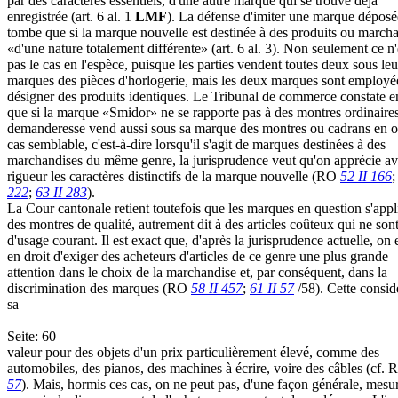
par des caractères essentiels, d'une autre marque qui se trouve déjà
enregistrée (art. 6 al. 1
LMF
). La défense d'imiter une marque déposé
tombe que si la marque nouvelle est destinée à des produits ou march
«d'une nature totalement différente» (art. 6 al. 3). Non seulement ce n'
pas le cas en l'espèce, puisque les parties vendent toutes deux sous leu
marques des pièces d'horlogerie, mais les deux marques sont employé
désigner des produits identiques. Le Tribunal de commerce constate en
que si la marque «Smidor» ne se rapporte pas à des montres ordinaires
demanderesse vend aussi sous sa marque des montres ou cadrans en o
cas semblable, c'est-à-dire lorsqu'il s'agit de marques destinées à des
marchandises du même genre, la jurisprudence veut qu'on apprécie av
rigueur les caractères distinctifs de la marque nouvelle (RO
52 II 166
222
;
63 II 283
).
La Cour cantonale retient toutefois que les marques en question s'appl
des montres de qualité, autrement dit à des articles coûteux qui ne son
d'usage courant. Il est exact que, d'après la jurisprudence actuelle, on 
en droit d'exiger des acheteurs d'articles de ce genre une plus grande
attention dans le choix de la marchandise et, par conséquent, dans la
discrimination des marques (RO
58 II 457
;
61 II 57
/58). Cette consid
sa
Seite: 60
valeur pour des objets d'un prix particulièrement élevé, comme des
automobiles, des pianos, des machines à écrire, voire des câbles (cf.
57
). Mais, hormis ces cas, on ne peut pas, d'une façon générale, mesur