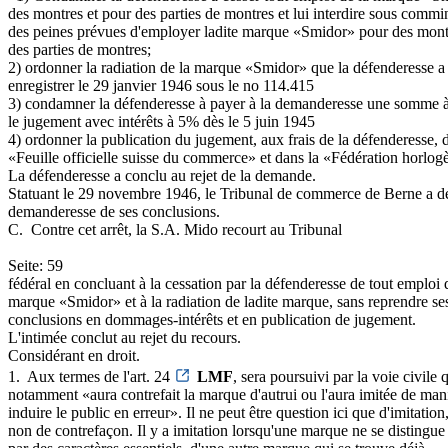
des montres et pour des parties de montres et lui interdire sous commi
des peines prévues d'employer ladite marque «Smidor» pour des mont
des parties de montres;
2) ordonner la radiation de la marque «Smidor» que la défenderesse a 
enregistrer le 29 janvier 1946 sous le no 114.415
3) condamner la défenderesse à payer à la demanderesse une somme à
le jugement avec intérêts à 5% dès le 5 juin 1945
4) ordonner la publication du jugement, aux frais de la défenderesse, 
«Feuille officielle suisse du commerce» et dans la «Fédération horlog
La défenderesse a conclu au rejet de la demande.
Statuant le 29 novembre 1946, le Tribunal de commerce de Berne a d
demanderesse de ses conclusions.
C. ­ Contre cet arrêt, la S.A. Mido recourt au Tribunal
Seite: 59
fédéral en concluant à la cessation par la défenderesse de tout emploi 
marque «Smidor» et à la radiation de ladite marque, sans reprendre ses
conclusions en dommages-intérêts et en publication de jugement.
L'intimée conclut au rejet du recours.
Considérant en droit.
1. ­ Aux termes de l'art. 24
LMF
, sera poursuivi par la voie civile
notamment «aura contrefait la marque d'autrui ou l'aura imitée de man
induire le public en erreur». Il ne peut être question ici que d'imitation
non de contrefaçon. Il y a imitation lorsqu'une marque ne se distingue