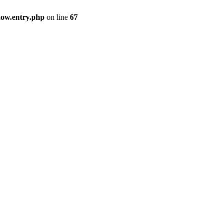
how.entry.php
on line
67