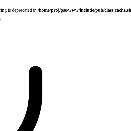
tring is deprecated in
/home/proj/pse/www/include/pub/class.cache.s