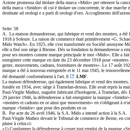
Azione promossa dal titolare della marca «Mido» per ottenere la canc
della marca «Smidor» di cui è titolare un concorrente, le due marche 
destinate ad orologi e a parti di orologi d'oro. Accoglimento dell'azion
Seite: 58
A. ­ La maison demanderesse, qui fabrique et vend des montres, a été
1918 à Soleure. La raison de commerce était primitivement «G. Scha
Mido Watch». En 1925, elle s'est transformée en Société anonyme M
elle a fixé son siège à Bienne. Dès sa fondation la demanderesse a e
pour ses montres comme marque principale le mot «Mido». Elle a fait
enregistrer cette marque en date du 23 décembre 1918 pour «montres 
genre, mouvements, cadrans, fournitures de montres». Le 17 août 192
marque a été à nouveau enregistrée et le 11 mai 1945, le renouvelleme
été demandé conformément à l'art. 8
LMF
.
La maison défenderesse, qui également fabrique et vend des montres, 
fondée en 1934, avec siège à Tramelan-dessus. Elle avait repris la ma
Paul-Virgile Mathez, naguère fabricant d'horlogerie, à Tramelan, dès 
29 janvier 1946, la défenderesse a fait enregistrer la marque «Smidor
«montres et cadrans en or ainsi que mouvements» en s'obligeant à n'uti
marque «Smidor» que pour des produits en or.
B. ­ Par acte du 26 avril 1946, la S.A. Mido a intenté action à la S.A.
Paul-Virgile Mathez devant le Tribunal de commerce de Berne, en co
plaise à celui-ci:
«1) Condamner la défenderesse à cesser tout emploi de la marque «S