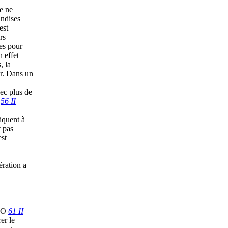
e ne
andises
est
rs
es pour
 effet
, la
r. Dans un
ec plus de
;
56 II
iquent à
t pas
est
ération a
 RO
61 II
er le