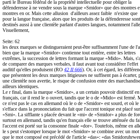
parti le Bureau fédéral de la propriété intellectuelle pour obliger la
défenderesse à ne vendre sous la marque «Smidor» que des montres et
montres en or. Mais cette allusion ­ d'ailleurs assez faible ­ n'existe que
pour la langue française, alors que les produits de la défenderesse sont
destinés aussi à une clientèle parlant d'autres langues, notamment l'al
Visuellement,
Seite: 62
les deux marques se distingueraient peut-être suffisamment l'une de l'a
bien que la marque «Smidor» contienne tout entière, entre les lettres
extrêmes, la succession de lettres formant la marque «Mido». Mais, s'
de comparer des marques verbales, il faut avant tout considérer l'effet
auditif qu'elles produisent (RO
42 II 666
). Or, à cet égard, les différe
que présentent les deux marques litigieuses ne suffisent pas à écarter, 
une clientèle non avertie, le risque de confusion entre des marchandis
ailleurs identiques.
Le r final, dans la marque «Smidor», a un certain pouvoir distinctif en
français, car il rend le o ouvert, tandis que le o de «Mido» est fermé. 
ce n'est pas le cas en allemand où le o de «Smidor» est sourd, et où le 
s'efface dans la prononciation du fait que l'accent tonique est placé sur
«Smi». La sifflante s placée devant le «mi» de «Smidor» a plus de for
surtout en allemand, tandis qu'en français elle se trouve atténuée du fa
l'accent est porté sur la consonne finale «dor». Toutefois, même en al
le s peut s'estomper lorsque le mot «Smidor» se combine avec un mot 
que le mot composé est précédé de l'article «das»: «das Smidoruhrwe