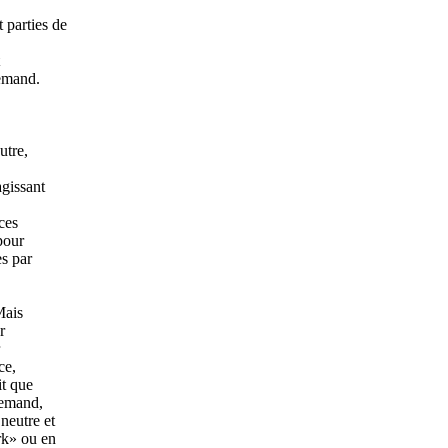
 parties de
lemand.
utre,
agissant
nces
pour
es par
Mais
r
ce,
it que
lemand,
neutre et
rk» ou en