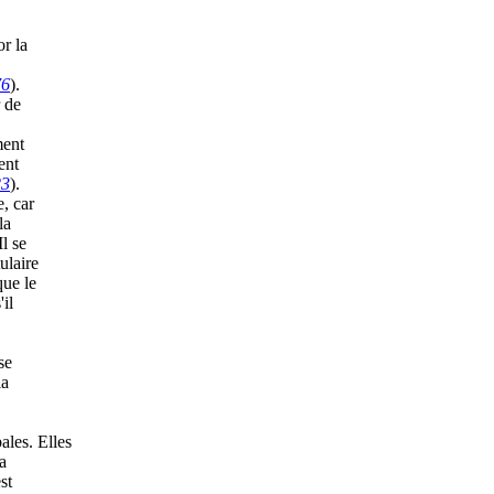
or la
76
).
r de
ment
ent
23
).
e, car
la
Il se
ulaire
que le
il
se
la
les. Elles
la
st