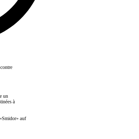
 contre
re un
tinées à
 «Smidor» auf