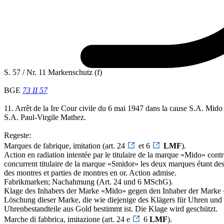
S. 57 / Nr. 11 Markenschutz (f)
BGE
73 II 57
11. Arrêt de la Ire Cour civile du 6 mai 1947 dans la cause S.A. Mido
S.A. Paul-Virgile Mathez.
Regeste:
Marques de fabrique, imitation (art. 24
et 6
LMF
).
Action en radiation intentée par le titulaire de la marque «Mido» cont
concurrent titulaire de la marque «Smidor» les deux marques étant des
des montres et parties de montres en or. Action admise.
Fabrikmarken; Nachahmung (Art. 24 und 6 MSchG).
Klage des Inhabers der Marke «Mido» gegen den Inhaber der Marke
Löschung dieser Marke, die wie diejenige des Klägers für Uhren und
Uhrenbestandteile aus Gold bestimmt ist. Die Klage wird geschützt.
Marche di fabbrica, imitazione (art. 24 e
6
LMF
).