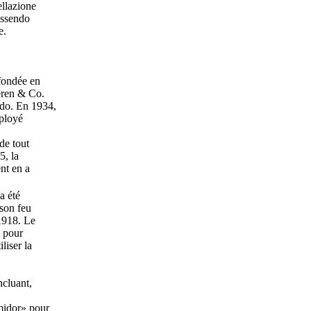
ellazione
essendo
e.
 fondée en
eren & Co.
ido. En 1934,
mployé
de tout
5, la
nt en a
a été
ison feu
1918. Le
» pour
liser la
ncluant,
midor» pour