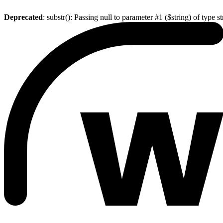
Deprecated
: substr(): Passing null to parameter #1 ($string) of type s