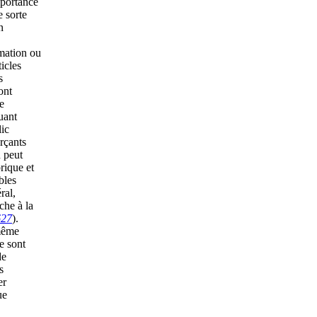
mportance
e sorte
n
mation ou
icles
s
ont
e
uant
lic
rçants
n peut
rique et
bles
ral,
che à la
627
).
 même
e sont
de
s
er
ue