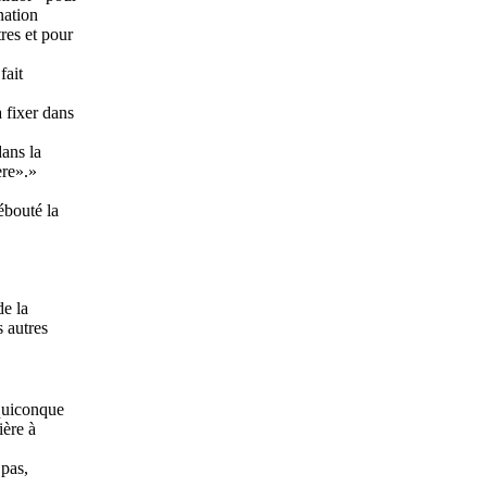
nation
res et pour
fait
 fixer dans
dans la
ère».»
ébouté la
de la
 autres
 quiconque
ière à
,
 pas,