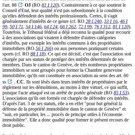
l'art. 88
OJ
(RO
81 I 120
). Contrairement à ce que soutient le
Conseil d'Etat, leur qualité n'est pas subordonnée à la condition
qu'elles défendent des intérêts professionnels. Certes, il s'agit
généralement d'intérêts de ce genre (cf. RO
28 I 240
,
33 I 16
,
46 I
99
,
50 I 71
,
54 I 146
,
64 I 24
,
66 I 262
,
72 I 99
,
76 I 312
,
81 I 120
).
Toutefois, le Tribunal fédéral a déjà reconnu la qualité pour recourir
à des associations qui visaient à défendre d'autres catégories
d'intérêts, par exemple les intérêts communs à des propriétaires
immobiliers (RO
56 I 266
) ou aux personnes pratiquant certains
sports (cf. RO
88 I 18
). Ce qui est décisif, c'est que l'association soit
chargée par ses statuts de protéger des intérêts déterminés de ses
membres. Dans le canton de Genève, de très nombreux propriétaires
immobiliers se sont groupés pour former la Chambre genevoise
immobilière, qu'ils ont constituée en association au sens des art. 60
ss
.
CC
. Ils sont lésés dans leurs intérêts de propriétaires par le
règlement sur les démolitions, au moins à titre virtuel, ce qui suffit,
puisque l'acte attaqué est un arrêté de portée générale (RO
85 I 53
).
L'association qu'ils ont formée est chargée de défendre ces intérêts.
D'après l'art. 3 de ses statuts, elle a en effet "pour but général la
défense de la propriété immobilière dans le canton de Genève" et
"suit, en particulier, les ... procès de principe utiles à l'économie
immobilière". Elle a donc qualité pour former le présent recours de
droit public.