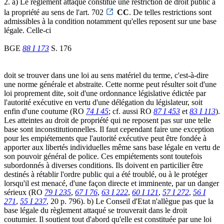
2. a) Le règlement attaqué constitue une restriction de droit public à
la propriété au sens de l'art. 702
CC
. De telles restrictions sont
admissibles à la condition notamment qu'elles reposent sur une base
légale. Celle-ci
BGE
88 I 173
S. 176
doit se trouver dans une loi au sens matériel du terme, c'est-à-dire
une norme générale et abstraite. Cette norme peut résulter soit d'une
loi proprement dite, soit d'une ordonnance législative édictée par
l'autorité exécutive en vertu d'une délégation du législateur, soit
enfin d'une coutume (RO
74 I 45
; cf. aussi RO
87 I 453
et
83 I 113
).
Les atteintes au droit de propriété qui ne reposent pas sur une telle
base sont inconstitutionnelles. Il faut cependant faire une exception
pour les empiétements que l'autorité exécutive peut être fondée à
apporter aux libertés individuelles même sans base légale en vertu de
son pouvoir général de police. Ces empiétements sont toutefois
subordonnés à diverses conditions. Ils doivent en particilier être
destinés à rétablir l'ordre public qui a été troublé, ou à le protéger
lorsqu'il est menacé, d'une façon directe et imminente, par un danger
sérieux (RO
79 I 235
,
67 I 76
,
63 I 222
,
60 I 121
,
57 I 272
,
56 I
271
,
55 I 237
, 20 p. 796). b) Le Conseil d'Etat n'allègue pas que la
base légale du règlement attaqué se trouverait dans le droit
coutumier. Il soutient tout d'abord qu'elle est constituée par une loi