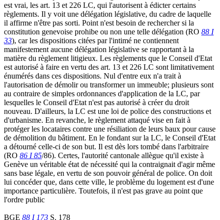
est vrai, les art. 13 et 226 LC, qui l'autorisent à édicter certains
règlements. Il y voit une délégation législative, du cadre de laquelle
il affirme n'être pas sorti. Point n'est besoin de rechercher si la
constitution genevoise prohibe ou non une telle délégation (RO
88 I
33
), car les dispositions citées par l'intimé ne contiennent
manifestement aucune délégation législative se rapportant à la
matière du règlement litigieux. Les règlements que le Conseil d'Etat
est autorisé à faire en vertu des art. 13 et 226 LC sont limitativement
énumérés dans ces dispositions. Nul d'entre eux n'a trait à
l'autorisation de démolir ou transformer un immeuble; plusieurs sont
au contraire de simples ordonnances d'application de la LC, par
lesquelles le Conseil d'Etat n'est pas autorisé à créer du droit
nouveau. D'ailleurs, la LC est une loi de police des constructions et
d'urbanisme. En revanche, le règlement attaqué vise en fait à
protéger les locataires contre une résiliation de leurs baux pour cause
de démolition du bâtiment. En le fondant sur la LC, le Conseil d'Etat
a détourné celle-ci de son but. Il est dès lors tombé dans l'arbitraire
(RO
86
I 85
/86). Certes, l'autorité cantonale allègue qu'il existe à
Genève un véritable état de nécessité qui la contraignait d'agir même
sans base légale, en vertu de son pouvoir général de police. On doit
lui concéder que, dans cette ville, le problème du logement est d'une
importance particulière. Toutefois, il n'est pas grave au point que
l'ordre public
BGE
88 I 173
S. 178