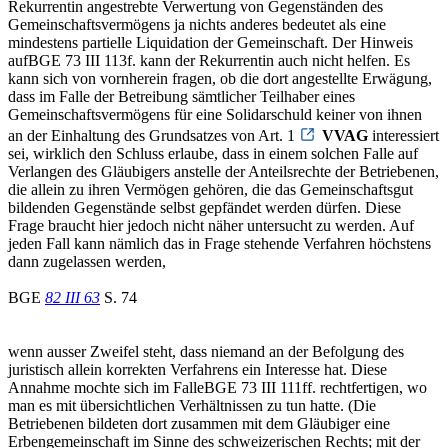
Rekurrentin angestrebte Verwertung von Gegenständen des
Gemeinschaftsvermögens ja nichts anderes bedeutet als eine
mindestens partielle Liquidation der Gemeinschaft. Der Hinweis
aufBGE 73 III 113f. kann der Rekurrentin auch nicht helfen. Es
kann sich von vornherein fragen, ob die dort angestellte Erwägung,
dass im Falle der Betreibung sämtlicher Teilhaber eines
Gemeinschaftsvermögens für eine Solidarschuld keiner von ihnen
an der Einhaltung des Grundsatzes von Art. 1
VVAG
interessiert
sei, wirklich den Schluss erlaube, dass in einem solchen Falle auf
Verlangen des Gläubigers anstelle der Anteilsrechte der Betriebenen,
die allein zu ihren Vermögen gehören, die das Gemeinschaftsgut
bildenden Gegenstände selbst gepfändet werden dürfen. Diese
Frage braucht hier jedoch nicht näher untersucht zu werden. Auf
jeden Fall kann nämlich das in Frage stehende Verfahren höchstens
dann zugelassen werden,
BGE
82 III 63
S. 74
wenn ausser Zweifel steht, dass niemand an der Befolgung des
juristisch allein korrekten Verfahrens ein Interesse hat. Diese
Annahme mochte sich im FalleBGE 73 III 111ff. rechtfertigen, wo
man es mit übersichtlichen Verhältnissen zu tun hatte. (Die
Betriebenen bildeten dort zusammen mit dem Gläubiger eine
Erbengemeinschaft im Sinne des schweizerischen Rechts; mit der