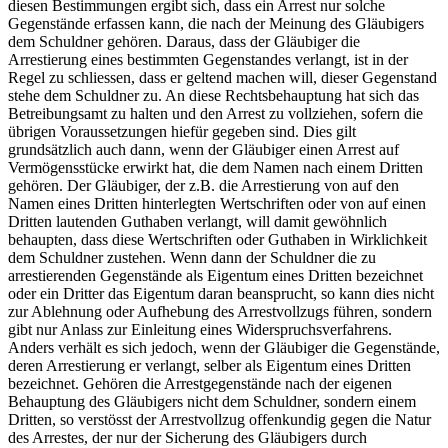
diesen Bestimmungen ergibt sich, dass ein Arrest nur solche
Gegenstände erfassen kann, die nach der Meinung des Gläubigers
dem Schuldner gehören. Daraus, dass der Gläubiger die
Arrestierung eines bestimmten Gegenstandes verlangt, ist in der
Regel zu schliessen, dass er geltend machen will, dieser Gegenstand
stehe dem Schuldner zu. An diese Rechtsbehauptung hat sich das
Betreibungsamt zu halten und den Arrest zu vollziehen, sofern die
übrigen Voraussetzungen hiefür gegeben sind. Dies gilt
grundsätzlich auch dann, wenn der Gläubiger einen Arrest auf
Vermögensstücke erwirkt hat, die dem Namen nach einem Dritten
gehören. Der Gläubiger, der z.B. die Arrestierung von auf den
Namen eines Dritten hinterlegten Wertschriften oder von auf einen
Dritten lautenden Guthaben verlangt, will damit gewöhnlich
behaupten, dass diese Wertschriften oder Guthaben in Wirklichkeit
dem Schuldner zustehen. Wenn dann der Schuldner die zu
arrestierenden Gegenstände als Eigentum eines Dritten bezeichnet
oder ein Dritter das Eigentum daran beansprucht, so kann dies nicht
zur Ablehnung oder Aufhebung des Arrestvollzugs führen, sondern
gibt nur Anlass zur Einleitung eines Widerspruchsverfahrens.
Anders verhält es sich jedoch, wenn der Gläubiger die Gegenstände,
deren Arrestierung er verlangt, selber als Eigentum eines Dritten
bezeichnet. Gehören die Arrestgegenstände nach der eigenen
Behauptung des Gläubigers nicht dem Schuldner, sondern einem
Dritten, so verstösst der Arrestvollzug offenkundig gegen die Natur
des Arrestes, der nur der Sicherung des Gläubigers durch