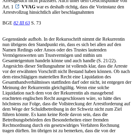
Arrestgesuch nicht präzisiert. Auch unter dem Gesichtspunkte von
Art. 1
VVAG
war es deshalb richtig, dass die Vorinstanz den
Arrestvollzug hinsichtlich aller beschlagnahmten
BGE
82 III 63
S. 73
Gegenstände aufhob. In der Rekursschrift nimmt die Rekurrentin
nun übrigens den Standpunkt ein, dass es sich bei allen auf den
Namen Redings oder Ansos oder des Trustes lautenden
Vermögenswerten um Trustvermögen und mithin um
Gesamteigentum handeln könne und auch handle (S. 21/22).
Angesichts dieser Stellungnahme ist vollends klar, dass die Arreste
vor der erwähnten Vorschrift nicht Bestand haben können. Ob nach
dem einschlägigen materiellen Recht eine Liquidation des
Gesamthandverhältnisses stattfinden darf oder nicht, ist entgegen der
Meinung der Rekurrentin gleichgültig. Wenn eine solche
Liquidation nach dem von der Rekurrentin als massgebend
erachteten englischen Recht ausgeschlossen wäre, so hätte dies
höchstens zur Folge, dass die Vollstreckung der Arrestforderung auf
dem Wege der Schuldbetreibung in der Schweiz nicht zum Ziel
führen könnte. Es kann keine Rede davon sein, dass die
Betreibungsbehörden den Besonderheiten einer fremden
Rechtsordnung durch ein gesetzwidriges Verfahren Rechnung
tragen dürften. Im übrigen ist zu bemerken, dass die von der