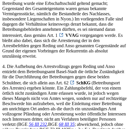
Betreibung wurde eine Erbschaftsschuld geltend gemacht;
Gegenstand des Gesamteigentums waren genau bekannte
Vermögensstücke, nämlich die Bestandteile des Nachlasses,
insbesondere Liegenschaften in Nyon.) Im vorliegenden Falle sind
dagegen die Verhältnisse keineswegs derart bekannt, dass die
Betreibungsbehörden annehmen dürften, es sei niemand daran
interessiert, dass gemäss Art. 1
VVAG
vorgegangen werde. Es
bleibt also dabei, dass sich die Arrestierung der in den
Arrestbefehlen gegen Reding und Anso genannten Gegenstände auf
Grund der eigenen Vorbringen der Rekurrentin als absolut
unzulässig erweist.
4. Die Aufhebung des Arrestvollzugs gegen Reding und Anso
entzieht dem Betreibungsamt Basel-Stadt die örtliche Zuständigkeit
für die Durchführung der Betreibungen gegen diese beiden
Schuldner, die sich allein aus Art. 62
SchKG
(Betreibungsort
des Arrestes) ergeben könnte. Ein Zahlungsbefehl, der von einem
örtlich nicht zuständigen Amte erlassen wurde, ist jedoch wegen
dieses Mangels nicht von Amtes wegen, sondern nur auf rechtzeitige
Beschwerde hin aufzuheben, weil die Einleitung einer Betreibung
am unrichtigen Ort anders als die durch ein unzuständiges Amt
vollzogene Pfändung oder Arrestierung weder öffentliche Interessen
noch Interessen dritter, nicht am Verfahren beteiligter Personen
verletzt (BGE
56 III 232
,BGE
68 III 35
; abweichend, jedoch ohne