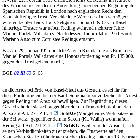
des Finanzministers der im Bürgerkrieg unterlegenen Regierung der
Spanischen Republik in London nach englischem Recht den
Spanish Refugee Trust. Verschiedene Werte des Trustvermögens
wurden bei der Bank Hans Seligmann-Schürch & Co. in Basel
hinterlegt. Trustee war neben Reding während mehrerer Jahre
Manuel Portela Valladares. Nach dessen Tod im Jahre 1951 wurde
Mariano Anso zum Cotrustee Redings ernannt.
B.- Am 29. Januar 1955 richtete Angela Rionda, die als Erbin des
Manuel Portela Valladares eine Honorarforderung von Fr. 135'000.--
gegen den Trust geltend macht,
BGE
82 III 63
S. 65
an die Arrestbehörde von Basel-Stadt das Gesuch, es sei ihr für
diese Forderung ein bei der Bank Seligmann zu vollziehender Arrest
gegen Reding und Anso zu bewilligen. Zur Begründung dieses
Gesuchs berief sie sich gegenüber dem in Frankreich wohnenden
Anso auf Art. 271 Ziff. 4
SchKG
(Mangel eines Wohnsitzes in
der Schweiz), gegenüber dem in Saxon (Kt. Wallis) wohnhaften
Reding auf Art. 271 Ziff. 2
SchKG
, weil er in der Absicht, sich
seinen Verbindlichkeiten zu entziehen, die Trustwerte auf den
Spanischen Staat zu übertragen suche. (Reding hatte am 13. Februar