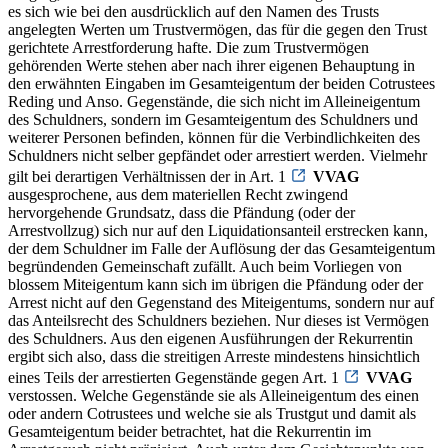
es sich wie bei den ausdrücklich auf den Namen des Trusts
angelegten Werten um Trustvermögen, das für die gegen den Trust
gerichtete Arrestforderung hafte. Die zum Trustvermögen
gehörenden Werte stehen aber nach ihrer eigenen Behauptung in
den erwähnten Eingaben im Gesamteigentum der beiden Cotrustees
Reding und Anso. Gegenstände, die sich nicht im Alleineigentum
des Schuldners, sondern im Gesamteigentum des Schuldners und
weiterer Personen befinden, können für die Verbindlichkeiten des
Schuldners nicht selber gepfändet oder arrestiert werden. Vielmehr
gilt bei derartigen Verhältnissen der in Art. 1
VVAG
ausgesprochene, aus dem materiellen Recht zwingend
hervorgehende Grundsatz, dass die Pfändung (oder der
Arrestvollzug) sich nur auf den Liquidationsanteil erstrecken kann,
der dem Schuldner im Falle der Auflösung der das Gesamteigentum
begründenden Gemeinschaft zufällt. Auch beim Vorliegen von
blossem Miteigentum kann sich im übrigen die Pfändung oder der
Arrest nicht auf den Gegenstand des Miteigentums, sondern nur auf
das Anteilsrecht des Schuldners beziehen. Nur dieses ist Vermögen
des Schuldners. Aus den eigenen Ausführungen der Rekurrentin
ergibt sich also, dass die streitigen Arreste mindestens hinsichtlich
eines Teils der arrestierten Gegenstände gegen Art. 1
VVAG
verstossen. Welche Gegenstände sie als Alleineigentum des einen
oder andern Cotrustees und welche sie als Trustgut und damit als
Gesamteigentum beider betrachtet, hat die Rekurrentin im