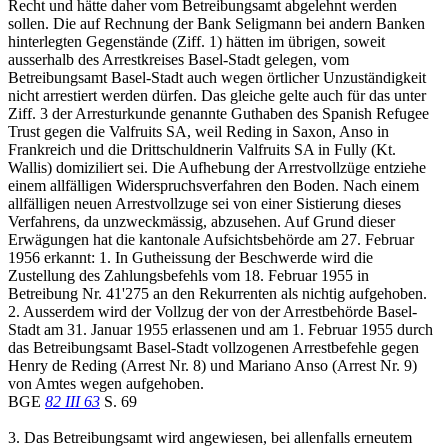
Recht und hätte daher vom Betreibungsamt abgelehnt werden
sollen. Die auf Rechnung der Bank Seligmann bei andern Banken
hinterlegten Gegenstände (Ziff. 1) hätten im übrigen, soweit
ausserhalb des Arrestkreises Basel-Stadt gelegen, vom
Betreibungsamt Basel-Stadt auch wegen örtlicher Unzuständigkeit
nicht arrestiert werden dürfen. Das gleiche gelte auch für das unter
Ziff. 3 der Arresturkunde genannte Guthaben des Spanish Refugee
Trust gegen die Valfruits SA, weil Reding in Saxon, Anso in
Frankreich und die Drittschuldnerin Valfruits SA in Fully (Kt.
Wallis) domiziliert sei. Die Aufhebung der Arrestvollzüge entziehe
einem allfälligen Widerspruchsverfahren den Boden. Nach einem
allfälligen neuen Arrestvollzuge sei von einer Sistierung dieses
Verfahrens, da unzweckmässig, abzusehen. Auf Grund dieser
Erwägungen hat die kantonale Aufsichtsbehörde am 27. Februar
1956 erkannt: 1. In Gutheissung der Beschwerde wird die
Zustellung des Zahlungsbefehls vom 18. Februar 1955 in
Betreibung Nr. 41'275 an den Rekurrenten als nichtig aufgehoben.
2. Ausserdem wird der Vollzug der von der Arrestbehörde Basel-
Stadt am 31. Januar 1955 erlassenen und am 1. Februar 1955 durch
das Betreibungsamt Basel-Stadt vollzogenen Arrestbefehle gegen
Henry de Reding (Arrest Nr. 8) und Mariano Anso (Arrest Nr. 9)
von Amtes wegen aufgehoben.
BGE
82 III 63
S. 69
3. Das Betreibungsamt wird angewiesen, bei allenfalls erneutem