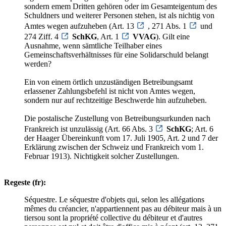
sondern emem Dritten gehören oder im Gesamteigentum des
Schuldners und weiterer Personen stehen, ist als nichtig von
Amtes wegen aufzuheben (Art. 13
, 271 Abs. 1
und
274 Ziff. 4
SchKG
, Art. 1
VVAG
). Gilt eine
Ausnahme, wenn sämtliche Teilhaber eines
Gemeinschaftsverhältnisses für eine Solidarschuld belangt
werden?
Ein von einem örtlich unzuständigen Betreibungsamt
erlassener Zahlungsbefehl ist nicht von Amtes wegen,
sondern nur auf rechtzeitige Beschwerde hin aufzuheben.
Die postalische Zustellung von Betreibungsurkunden nach
Frankreich ist unzulässig (Art. 66 Abs. 3
SchKG
; Art. 6
der Haager Übereinkunft vom 17. Juli 1905, Art. 2 und 7 der
Erklärung zwischen der Schweiz und Frankreich vom 1.
Februar 1913). Nichtigkeit solcher Zustellungen.
Regeste (fr):
Séquestre. Le séquestre d'objets qui, selon les allégations
mêmes du créancier, n'appartiennent pas au débiteur mais à un
tiersou sont la propriété collective du débiteur et d'autres