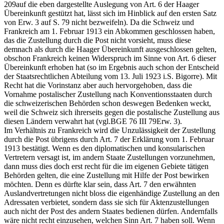
209auf die eben dargestellte Auslegung von Art. 6 der Haager
Übereinkunft gestützt hat, lässt sich im Hinblick auf den ersten Satz
von Erw. 3 auf S. 79 nicht bezweifeln). Da die Schweiz und
Frankreich am 1. Februar 1913 ein Abkommen geschlossen haben,
das die Zustellung durch die Post nicht vorsieht, muss diese
demnach als durch die Haager Übereinkunft ausgeschlossen gelten,
obschon Frankreich keinen Widerspruch im Sinne von Art. 6 dieser
Übereinkunft erhoben hat (so im Ergebnis auch schon der Entscheid
der Staatsrechtlichen Abteilung vom 13. Juli 1923 i.S. Bigorre). Mit
Recht hat die Vorinstanz aber auch hervorgehoben, dass die
Vornahme postalischer Zustellung nach Konventionsstaaten durch
die schweizerischen Behörden schon deswegen Bedenken weckt,
weil die Schweiz sich ihrerseits gegen die postalische Zustellung aus
diesen Ländern verwahrt hat (vgl.BGE 76 III 79Erw. 3).
Im Verhältnis zu Frankreich wird die Unzulässigkeit der Zustellung
durch die Post übrigens durch Art. 7 der Erklärung vom 1. Februar
1913 bestätigt. Wenn es den diplomatischen und konsularischen
Vertretern versagt ist, im andern Staate Zustellungen vorzunehmen,
dann muss dies doch erst recht für die im eigenen Gebiete tätigen
Behörden gelten, die eine Zustellung mit Hilfe der Post bewirken
möchten. Denn es dürfte klar sein, dass Art. 7 den erwähnten
Auslandvertretungen nicht bloss die eigenhändige Zustellung an den
Adressaten verbietet, sondern dass sie sich für Aktenzustellungen
auch nicht der Post des andern Staates bedienen dürfen. Andernfalls
wäre nicht recht einzusehen, welchen Sinn Art. 7 haben soll. Wenn