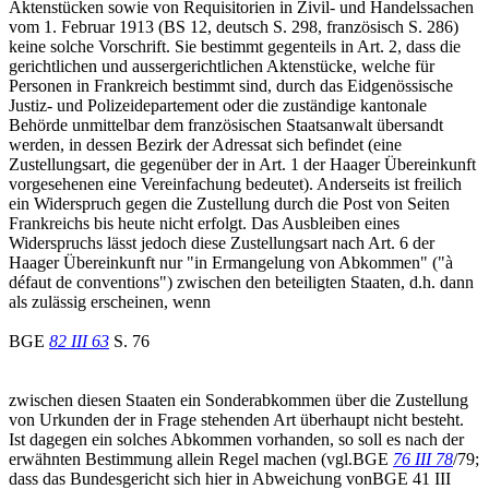
Aktenstücken sowie von Requisitorien in Zivil- und Handelssachen
vom 1. Februar 1913 (BS 12, deutsch S. 298, französisch S. 286)
keine solche Vorschrift. Sie bestimmt gegenteils in Art. 2, dass die
gerichtlichen und aussergerichtlichen Aktenstücke, welche für
Personen in Frankreich bestimmt sind, durch das Eidgenössische
Justiz- und Polizeidepartement oder die zuständige kantonale
Behörde unmittelbar dem französischen Staatsanwalt übersandt
werden, in dessen Bezirk der Adressat sich befindet (eine
Zustellungsart, die gegenüber der in Art. 1 der Haager Übereinkunft
vorgesehenen eine Vereinfachung bedeutet). Anderseits ist freilich
ein Widerspruch gegen die Zustellung durch die Post von Seiten
Frankreichs bis heute nicht erfolgt. Das Ausbleiben eines
Widerspruchs lässt jedoch diese Zustellungsart nach Art. 6 der
Haager Übereinkunft nur "in Ermangelung von Abkommen" ("à
défaut de conventions") zwischen den beteiligten Staaten, d.h. dann
als zulässig erscheinen, wenn
BGE
82 III 63
S. 76
zwischen diesen Staaten ein Sonderabkommen über die Zustellung
von Urkunden der in Frage stehenden Art überhaupt nicht besteht.
Ist dagegen ein solches Abkommen vorhanden, so soll es nach der
erwähnten Bestimmung allein Regel machen (vgl.BGE
76 III 78
/79;
dass das Bundesgericht sich hier in Abweichung vonBGE 41 III