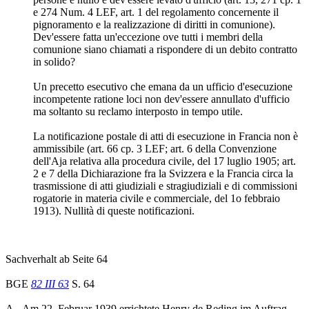
e 274 Num. 4 LEF, art. 1 del regolamento concernente il
pignoramento e la realizzazione di diritti in comunione).
Dev'essere fatta un'eccezione ove tutti i membri della
comunione siano chiamati a rispondere di un debito contratto
in solido?
Un precetto esecutivo che emana da un ufficio d'esecuzione
incompetente ratione loci non dev'essere annullato d'ufficio
ma soltanto su reclamo interposto in tempo utile.
La notificazione postale di atti di esecuzione in Francia non è
ammissibile (art. 66 cp. 3 LEF; art. 6 della Convenzione
dell'Aja relativa alla procedura civile, del 17 luglio 1905; art.
2 e 7 della Dichiarazione fra la Svizzera e la Francia circa la
trasmissione di atti giudiziali e stragiudiziali e di commissioni
rogatorie in materia civile e commerciale, del 1o febbraio
1913). Nullità di queste notificazioni.
Sachverhalt ab Seite 64
BGE
82 III 63
S. 64
A.- Am 22. Februar 1939 errichtete Henry de Reding im Auftrag