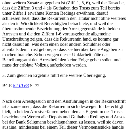
ohne weitern Zusatz angegeben ist (Ziff. 1, 5, 6), weil die Tatsache,
dass die Ziffern 3 und 4 als Guthaben des Trusts zum Teil bereits
unter Ziffer 1 erwähnte Konten Redings erwähnen, darauf
schliessen lässt, dass die Rekurrentin den Titular nicht ohne weiteres
als den in Wirklichkeit Berechtigten betrachtete, und weil die
übereinstimmende Bezeichnung der Arrestgegenstände in beiden
Arresten und die den Ziffern 1-6 vorausgehende allgemeine
Umschreibung zeigen, dass die Rekurrentin fand, es komme gar
nicht darauf an, was dem einen oder andern Schuldner oder
allenfalls dem Trust gehöre, so dass sie hierüber keine Angaben zu
machen brauche. Schon wegen dieser Unklarheit hätte das
Betreibungsamt den Arrestbefehlen keine Folge geben sollen und
muss der erfolgte Vollzug aufgehoben werden.
3. Zum gleichen Ergebnis führt eine weitere Überlegung.
BGE
82 III 63
S. 72
Nach dem Arrestgesuch und den Ausführungen in der Rekursschrift
ist anzunehmen, dass die Rekurrentin sich deswegen für berechtigt
hielt, in beiden Arrestverfahren neben den als Eigentum des Trusts
bezeichneten Werten alle Depots und Guthaben Redings und Ansos
bei der Bank Seligmann beschlagnahmen zu lassen, weil sie davon
ausging, mindestens bei einem Teil dieser Vermögensstücke handle