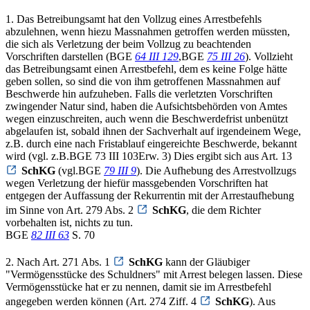
1. Das Betreibungsamt hat den Vollzug eines Arrestbefehls
abzulehnen, wenn hiezu Massnahmen getroffen werden müssten,
die sich als Verletzung der beim Vollzug zu beachtenden
Vorschriften darstellen (BGE
64 III 129
,BGE
75 III 26
). Vollzieht
das Betreibungsamt einen Arrestbefehl, dem es keine Folge hätte
geben sollen, so sind die von ihm getroffenen Massnahmen auf
Beschwerde hin aufzuheben. Falls die verletzten Vorschriften
zwingender Natur sind, haben die Aufsichtsbehörden von Amtes
wegen einzuschreiten, auch wenn die Beschwerdefrist unbenützt
abgelaufen ist, sobald ihnen der Sachverhalt auf irgendeinem Wege,
z.B. durch eine nach Fristablauf eingereichte Beschwerde, bekannt
wird (vgl. z.B.BGE 73 III 103Erw. 3) Dies ergibt sich aus Art. 13
SchKG
(vgl.BGE
79 III 9
). Die Aufhebung des Arrestvollzugs
wegen Verletzung der hiefür massgebenden Vorschriften hat
entgegen der Auffassung der Rekurrentin mit der Arrestaufhebung
im Sinne von Art. 279 Abs. 2
SchKG
, die dem Richter
vorbehalten ist, nichts zu tun.
BGE
82 III 63
S. 70
2. Nach Art. 271 Abs. 1
SchKG
kann der Gläubiger
"Vermögensstücke des Schuldners" mit Arrest belegen lassen. Diese
Vermögensstücke hat er zu nennen, damit sie im Arrestbefehl
angegeben werden können (Art. 274 Ziff. 4
SchKG
). Aus