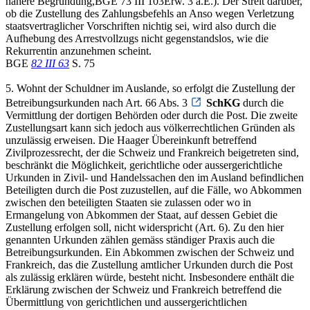
nähere Begründung,BGE 73 III 103Erw. 3 a.E.). Der Streit darüber,
ob die Zustellung des Zahlungsbefehls an Anso wegen Verletzung
staatsvertraglicher Vorschriften nichtig sei, wird also durch die
Aufhebung des Arrestvollzugs nicht gegenstandslos, wie die
Rekurrentin anzunehmen scheint.
BGE
82 III 63
S. 75
5. Wohnt der Schuldner im Auslande, so erfolgt die Zustellung der
Betreibungsurkunden nach Art. 66 Abs. 3
SchKG
durch die
Vermittlung der dortigen Behörden oder durch die Post. Die zweite
Zustellungsart kann sich jedoch aus völkerrechtlichen Gründen als
unzulässig erweisen. Die Haager Übereinkunft betreffend
Zivilprozessrecht, der die Schweiz und Frankreich beigetreten sind,
beschränkt die Möglichkeit, gerichtliche oder aussergerichtliche
Urkunden in Zivil- und Handelssachen den im Ausland befindlichen
Beteiligten durch die Post zuzustellen, auf die Fälle, wo Abkommen
zwischen den beteiligten Staaten sie zulassen oder wo in
Ermangelung von Abkommen der Staat, auf dessen Gebiet die
Zustellung erfolgen soll, nicht widerspricht (Art. 6). Zu den hier
genannten Urkunden zählen gemäss ständiger Praxis auch die
Betreibungsurkunden. Ein Abkommen zwischen der Schweiz und
Frankreich, das die Zustellung amtlicher Urkunden durch die Post
als zulässig erklären würde, besteht nicht. Insbesondere enthält die
Erklärung zwischen der Schweiz und Frankreich betreffend die
Übermittlung von gerichtlichen und aussergerichtlichen