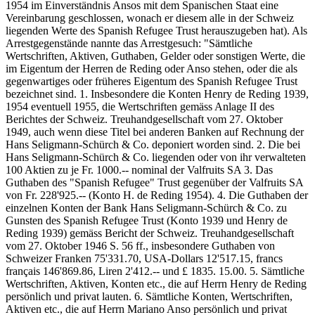
1954 im Einverständnis Ansos mit dem Spanischen Staat eine
Vereinbarung geschlossen, wonach er diesem alle in der Schweiz
liegenden Werte des Spanish Refugee Trust herauszugeben hat). Als
Arrestgegenstände nannte das Arrestgesuch: "Sämtliche
Wertschriften, Aktiven, Guthaben, Gelder oder sonstigen Werte, die
im Eigentum der Herren de Reding oder Anso stehen, oder die als
gegenwartiges oder früheres Eigentum des Spanish Refugee Trust
bezeichnet sind. 1. Insbesondere die Konten Henry de Reding 1939,
1954 eventuell 1955, die Wertschriften gemäss Anlage II des
Berichtes der Schweiz. Treuhandgesellschaft vom 27. Oktober
1949, auch wenn diese Titel bei anderen Banken auf Rechnung der
Hans Seligmann-Schürch & Co. deponiert worden sind. 2. Die bei
Hans Seligmann-Schürch & Co. liegenden oder von ihr verwalteten
100 Aktien zu je Fr. 1000.-- nominal der Valfruits SA 3. Das
Guthaben des "Spanish Refugee" Trust gegenüber der Valfruits SA
von Fr. 228'925.-- (Konto H. de Reding 1954). 4. Die Guthaben der
einzelnen Konten der Bank Hans Seligmann-Schürch & Co. zu
Gunsten des Spanish Refugee Trust (Konto 1939 und Henry de
Reding 1939) gemäss Bericht der Schweiz. Treuhandgesellschaft
vom 27. Oktober 1946 S. 56 ff., insbesondere Guthaben von
Schweizer Franken 75'331.70, USA-Dollars 12'517.15, francs
français 146'869.86, Liren 2'412.-- und £ 1835. 15.00. 5. Sämtliche
Wertschriften, Aktiven, Konten etc., die auf Herrn Henry de Reding
persönlich und privat lauten. 6. Sämtliche Konten, Wertschriften,
Aktiven etc., die auf Herrn Mariano Anso persönlich und privat