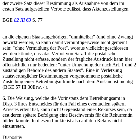
der zweite Satz dieser Bestimmung als Ausnahme von dem im
ersten Satz aufgestellten Verbote zulässt, dass Aktenzustellungen
BGE
82 III 63
S. 77
an die eigenen Staatsangehörigen "unmittelbar" (und ohne Zwang)
bewirkt werden, so kann damit vernünftigerweise nicht gemeint
sein: "ohne Vermittlung der Post", woraus vielleicht geschlossen
werden könnte, dass das Verbot von Satz 1 die postalische
Zustellung nicht erfasse, sondern der fragliche Ausdruck kann hier
offensichtlich nur bedeuten: "unter Umgehung der nach Art. 1 und 2
zuständigen Behörde des andern Staates". Eine in Verletzung
staatsvertraglicher Bestimmungen vorgenommene postalische
Zustellung einer Betreibungsurkunde nach dem Ausland ist nichtig
(BGE 57 III 30Erw. 4).
6. Die Weisung, welche die Vorinstanz dem Betreibungsamt in
Disp. 3 ihres Entscheides für den Fall eines eventuellen spätern
Arrestes erteilt hat, kann nicht Gegenstand eines Rekurses sein, da
erst deren spätere Befolgung eine Beschwernis für die Rekurrentin
bilden könnte. In diesem Punkte ist also auf den Rekurs nicht
einzutreten.
Dispositiv