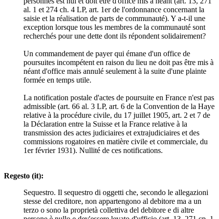
personnes est nul et doit être d'office mis à néant (art. 13, 271
al. 1 et 274 ch. 4 LP, art. 1er de l'ordonnance concernant la
saisie et la réalisation de parts de communauté). Y a-t-il une
exception lorsque tous les membres de la communauté sont
recherchés pour une dette dont ils répondent solidairement?
Un commandement de payer qui émane d'un office de
poursuites incompétent en raison du lieu ne doit pas être mis à
néant d'office mais annulé seulement à la suite d'une plainte
formée en temps utile.
La notification postale d'actes de poursuite en France n'est pas
admissible (art. 66 al. 3 LP, art. 6 de la Convention de la Haye
relative à la procédure civile, du 17 juillet 1905, art. 2 et 7 de
la Déclaration entre la Suisse et la France relative à la
transmission des actes judiciaires et extrajudiciaires et des
commissions rogatoires en matière civile et commerciale, du
1er février 1931). Nullité de ces notifications.
Regesto (it):
Sequestro. Il sequestro di oggetti che, secondo le allegazioni
stesse del creditore, non appartengono al debitore ma a un
terzo o sono la proprietà collettiva del debitore e di altre
persone è nullo e dev'essere levato d'ufficio (art. 13, 271 cp. 1