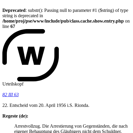
Deprecated
: substr(): Passing null to parameter #1 ($string) of type
string is deprecated in
/home/proj/pse/www/include/pub/class.cache.show.entry.php
on
line
67
Urteilskopf
82 III 63
22. Entscheid vom 20. April 1956 i.S. Rionda.
Regeste (de):
Arrestvollzug. Die Arrestierung von Gegenständen, die nach
eigener Behauptung des Gläubigers nicht dem Schuldner,