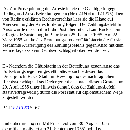
D.- Zur Prosequierung der Arreste leitete die Gläubigerin gegen
Reding und Anso Betreibungen ein (Nrn. 41604 und 41275). Dem
von Reding erklärten Rechtsvorschlag liess sie die Klage auf
Anerkennung der Arrestforderung folgen. Der Zahlungsbefehl für
Anso wurde diesem durch die Post übermittelt. Laut Rückschein
erfolgte die Zustellung in Biarritz am 25. Februar 1955. Am 22.
März 1955 sandte das Betreibungsamt der Gläubigerin die für sie
bestimmte Ausfertigung des Zahlungsbefehls gegen Anso mit dem
Vermerke, dass kein Rechtsvorschlag erhoben worden sei.
E.- Nachdem die Gläubigerin in der Betreibung gegen Anso das
Fortsetzungsbegehren gestellt hatte, ersuchte dieser das
Dreiergericht Basel-Stadt um Bewilligung des nachträglichen
Rechtsvorschlags. Das Dreiergericht entsprach diesem Gesuch am
29. April 1955 unter Hinweis darauf, dass der Zahlungsbefehl
staatsvertragswidrig durch die Post statt auf diplomatischem Wege
zugestellt worden
BGE
82 III 63
S. 67
und daher nichtig sei. Mit Entscheid vom 30. August 1955
(schriftlich motiviert am 21. September 1955) hob das