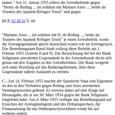
lauten." Am 31. Januar 1955 erliess die Arrestbehörde gegen
"Henry de Reding ... (in solidum mit Mariano Anso ..., beide als
Trustees des Spanish Refugee Trust)" und gegen
BGE
82 III 63
S. 66
"Mariano Anso ... (in solidum mit H. de Reding ..., beide als
Trustees des Spanish Refugee Trust)" je einen Arrestbefehl, worin
die Arrestgegenstände gleich bezeichnet waren wie im Arrestgesuch.
Das Betreibungsamt Basel-Stadt vollzog diese Befehle am 1.
Februar 1955 (Arreste 8 und 9). Die Bezeichnung der bei der Bank
Seligmann arrestierten Gegenstände in der Arresturkunde deckt sich
genau mit den Angaben in den Arrestbefehlen. Die Bank weigerte
sich unter Berufung auf das Bankengeheimnis, über diese
Gegenstände nähere Auskunft zu erteilen.
C.- Am 14. Februar 1955 machte der Spanische Staat sein Eigentum
an den in den Verfahren gegen Reding und Anso arrestierten
Vermögenswerten geltend. Er verwies dabei auf eine Klage auf
Herausgabe, die er am 30. März 1954 gegen die Bank Seligmann
eingeleitet habe. Am 4. März 1955 verfügte das Betreibungsamt auf
Ersuchen der Arrestgläubigerin und des Drittansprechers, die
Fristansetzung für das Widerspruchsverfahren werde bis auf
weiteres sistiert.