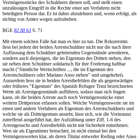
Vermögensstücke des Schuldners dienen soll, und stellt einen
unzulässigen Eingriff in die Rechte einer am Verfahren nicht
beteiligten Person dar. Er ist daher abzulehnen und, wenn erfolgt, als
nichtig von Amtes wegen aufzuheben.
BGE
82 III 63
S. 71
Mit einem solchen Falle hat man es hier zu tun. Die Rekurrentin
liess bei jedem der beiden Arrestschuldner nicht nur die nach ihrer
Auffassung dem Schuldner gehörenden Gegenstände arrestieren,
sondern auch diejenigen, die im Eigentum des Dritten stehen, den
sie neben dem Schuldner solidarisch für ihre Forderung haftbar
macht ("Sämtliche Wertschriften ..., die im Eigentum des
Arrestschuldners oder Mariano Anso stehen" und umgekehrt).
Ausserdem liess sie in beiden Arrestbefehlen die als gegenwärtiges
oder früheres "Eigentum" des Spanish Refugee Trust bezeichneten
Werte als Arrestgegenstände aufführen, sodass man sich fragen
kann, ob die beiden Arreste auch noch Vermögensstücke einer
weitern Drittperson erfassen sollen. Welche Vermögenswerte sie im
einen und andern Verfahren als Eigentum des Arrestschuldners und
welche sie als Dritteigentum ansieht, lässt sich, wie die Vorinstanz
zutreffend ausgeführt hat, der Aufzählung unter Ziff. 1-6 des
Arrestgesuchs und Arrestbefehls nicht mit Sicherheit entnehmen.
Wen sie als Eigentümer betrachtet, ist nicht einmal bei den
Vermögenswerten klar, als deren Titular entweder Reding oder Anso