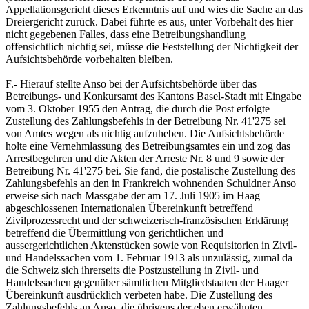
Appellationsgericht dieses Erkenntnis auf und wies die Sache an das
Dreiergericht zurück. Dabei führte es aus, unter Vorbehalt des hier
nicht gegebenen Falles, dass eine Betreibungshandlung
offensichtlich nichtig sei, müsse die Feststellung der Nichtigkeit der
Aufsichtsbehörde vorbehalten bleiben.
F.- Hierauf stellte Anso bei der Aufsichtsbehörde über das
Betreibungs- und Konkursamt des Kantons Basel-Stadt mit Eingabe
vom 3. Oktober 1955 den Antrag, die durch die Post erfolgte
Zustellung des Zahlungsbefehls in der Betreibung Nr. 41'275 sei
von Amtes wegen als nichtig aufzuheben. Die Aufsichtsbehörde
holte eine Vernehmlassung des Betreibungsamtes ein und zog das
Arrestbegehren und die Akten der Arreste Nr. 8 und 9 sowie der
Betreibung Nr. 41'275 bei. Sie fand, die postalische Zustellung des
Zahlungsbefehls an den in Frankreich wohnenden Schuldner Anso
erweise sich nach Massgabe der am 17. Juli 1905 im Haag
abgeschlossenen Internationalen Übereinkunft betreffend
Zivilprozessrecht und der schweizerisch-französischen Erklärung
betreffend die Übermittlung von gerichtlichen und
aussergerichtlichen Aktenstücken sowie von Requisitorien in Zivil-
und Handelssachen vom 1. Februar 1913 als unzulässig, zumal da
die Schweiz sich ihrerseits die Postzustellung in Zivil- und
Handelssachen gegenüber sämtlichen Mitgliedstaaten der Haager
Übereinkunft ausdrücklich verbeten habe. Die Zustellung des
Zahlungsbefehls an Anso, die übrigens der eben erwähnten