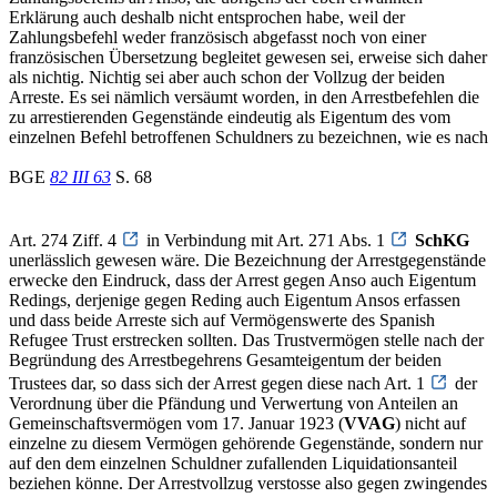
Erklärung auch deshalb nicht entsprochen habe, weil der
Zahlungsbefehl weder französisch abgefasst noch von einer
französischen Übersetzung begleitet gewesen sei, erweise sich daher
als nichtig. Nichtig sei aber auch schon der Vollzug der beiden
Arreste. Es sei nämlich versäumt worden, in den Arrestbefehlen die
zu arrestierenden Gegenstände eindeutig als Eigentum des vom
einzelnen Befehl betroffenen Schuldners zu bezeichnen, wie es nach
BGE
82 III 63
S. 68
Art. 274 Ziff. 4
in Verbindung mit Art. 271 Abs. 1
SchKG
unerlässlich gewesen wäre. Die Bezeichnung der Arrestgegenstände
erwecke den Eindruck, dass der Arrest gegen Anso auch Eigentum
Redings, derjenige gegen Reding auch Eigentum Ansos erfassen
und dass beide Arreste sich auf Vermögenswerte des Spanish
Refugee Trust erstrecken sollten. Das Trustvermögen stelle nach der
Begründung des Arrestbegehrens Gesamteigentum der beiden
Trustees dar, so dass sich der Arrest gegen diese nach Art. 1
der
Verordnung über die Pfändung und Verwertung von Anteilen an
Gemeinschaftsvermögen vom 17. Januar 1923 (
VVAG
) nicht auf
einzelne zu diesem Vermögen gehörende Gegenstände, sondern nur
auf den dem einzelnen Schuldner zufallenden Liquidationsanteil
beziehen könne. Der Arrestvollzug verstosse also gegen zwingendes