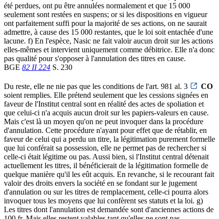
été perdues, ont pu être annulées normalement et que 15 000
seulement sont restées en suspens; or si les dispositions en vigueur
ont parfaitement suffi pour la majorité de ses actions, on ne saurait
admettre, à cause des 15 000 restantes, que le loi soit entachée d'une
lacune. f) En l'espèce, Nasic ne fait valoir aucun droit sur les actions
elles-mêmes et intervient uniquement comme débitrice. Elle n'a donc
pas qualité pour s'opposer à l'annulation des titres en cause.
BGE
82 II 224
S. 230
Du reste, elle ne nie pas que les conditions de l'art. 981 al. 3
CO
soient remplies. Elle prétend seulement que les cessions signées en
faveur de l'Institut central sont en réalité des actes de spoliation et
que celui-ci n'a acquis aucun droit sur les papiers-valeurs en cause.
Mais c'est là un moyen qu'on ne peut invoquer dans la procédure
d'annulation. Cette procédure n'ayant pour effet que de rétablir, en
faveur de celui qui a perdu un titre, la légitimation purement formelle
que lui conférait sa possession, elle ne permet pas de rechercher si
celle-ci était légitime ou pas. Aussi bien, si l'Institut central détenait
actuellement les titres, il bénéficierait de la légitimation formelle de
quelque manière qu'il les eût acquis. En revanche, si le recourant fait
valoir des droits envers la société en se fondant sur le jugement
d'annulation ou sur les titres de remplacement, celle-ci pourra alors
invoquer tous les moyens que lui confèrent ses statuts et la loi. g)
Les titres dont l'annulation est demandée sont d'anciennes actions de
100 fr. Mais elles restent valables tant qu'elles ne sont pas