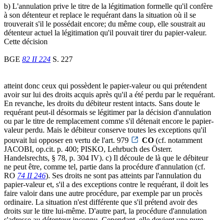
b) L'annulation prive le titre de la légitimation formelle qu'il confère
à son détenteur et replace le requérant dans la situation où il se
trouverait s'il le possédait encore; du même coup, elle soustrait au
détenteur actuel la légitimation qu'il pouvait tirer du papier-valeur.
Cette décision
BGE
82 II 224
S. 227
atteint donc ceux qui possèdent le papier-valeur ou qui prétendent
avoir sur lui des droits acquis après qu'il a été perdu par le requérant.
En revanche, les droits du débiteur restent intacts. Sans doute le
requérant peut-il désormais se légitimer par la décision d'annulation
ou par le titre de remplacement comme s'il détenait encore le papier-
valeur perdu. Mais le débiteur conserve toutes les exceptions qu'il
pouvait lui opposer en vertu de l'art. 979
CO
(cf. notamment
JACOBI, op.cit. p. 400; PISKO, Lehrbuch des Österr.
Handelsrechts, § 78, p. 304 IV). c) Il découle de là que le débiteur
ne peut être, comme tel, partie dans la procédure d'annulation (cf.
RO
74 II 246
). Ses droits ne sont pas atteints par l'annulation du
papier-valeur et, s'il a des exceptions contre le requérant, il doit les
faire valoir dans une autre procédure, par exemple par un procès
ordinaire. La situation n'est différente que s'il prétend avoir des
droits sur le titre lui-même. D'autre part, la procédure d'annulation
s'adresse au détenteur inconnu. Cependant, elle devient une pure