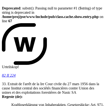
Deprecated
: substr(): Passing null to parameter #1 ($string) of type
string is deprecated in
/home/proj/pse/www/include/pub/class.cache.show.entry.php
on
line
67
Urteilskopf
82 II 224
33. Extrait de l'arrêt de la Ire Cour civile du 27 mars 1956 dans la
cause Institut central des sociétés financières contre Union des
usines et des exploitations forestières de Nasic SA
Regeste (de):
Kraftloserklärung von Inhaberaktien, Gesetzeslücke; Art. 971,