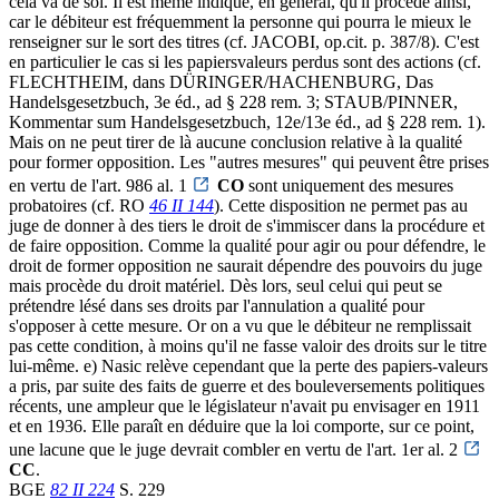
cela va de soi. Il est même indiqué, en général, qu'il procède ainsi,
car le débiteur est fréquemment la personne qui pourra le mieux le
renseigner sur le sort des titres (cf. JACOBI, op.cit. p. 387/8). C'est
en particulier le cas si les papiersvaleurs perdus sont des actions (cf.
FLECHTHEIM, dans DÜRINGER/HACHENBURG, Das
Handelsgesetzbuch, 3e éd., ad § 228 rem. 3; STAUB/PINNER,
Kommentar sum Handelsgesetzbuch, 12e/13e éd., ad § 228 rem. 1).
Mais on ne peut tirer de là aucune conclusion relative à la qualité
pour former opposition. Les "autres mesures" qui peuvent être prises
en vertu de l'art. 986 al. 1
CO
sont uniquement des mesures
probatoires (cf. RO
46 II 144
). Cette disposition ne permet pas au
juge de donner à des tiers le droit de s'immiscer dans la procédure et
de faire opposition. Comme la qualité pour agir ou pour défendre, le
droit de former opposition ne saurait dépendre des pouvoirs du juge
mais procède du droit matériel. Dès lors, seul celui qui peut se
prétendre lésé dans ses droits par l'annulation a qualité pour
s'opposer à cette mesure. Or on a vu que le débiteur ne remplissait
pas cette condition, à moins qu'il ne fasse valoir des droits sur le titre
lui-même. e) Nasic relève cependant que la perte des papiers-valeurs
a pris, par suite des faits de guerre et des bouleversements politiques
récents, une ampleur que le législateur n'avait pu envisager en 1911
et en 1936. Elle paraît en déduire que la loi comporte, sur ce point,
une lacune que le juge devrait combler en vertu de l'art. 1er al. 2
CC
.
BGE
82 II 224
S. 229