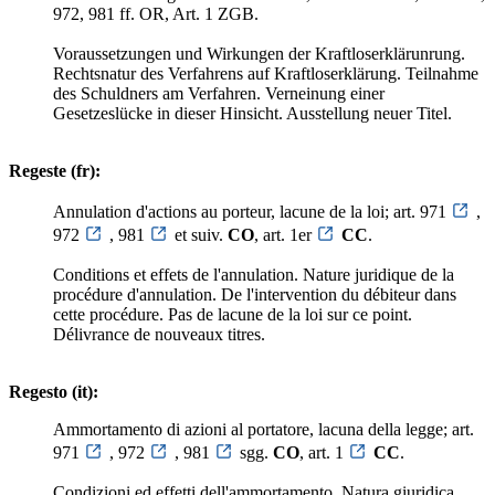
972, 981 ff. OR, Art. 1 ZGB.
Voraussetzungen und Wirkungen der Kraftloserklärunrung.
Rechtsnatur des Verfahrens auf Kraftloserklärung. Teilnahme
des Schuldners am Verfahren. Verneinung einer
Gesetzeslücke in dieser Hinsicht. Ausstellung neuer Titel.
Regeste (fr):
Annulation d'actions au porteur, lacune de la loi; art. 971
,
972
, 981
et suiv.
CO
, art. 1er
CC
.
Conditions et effets de l'annulation. Nature juridique de la
procédure d'annulation. De l'intervention du débiteur dans
cette procédure. Pas de lacune de la loi sur ce point.
Délivrance de nouveaux titres.
Regesto (it):
Ammortamento di azioni al portatore, lacuna della legge; art.
971
, 972
, 981
sgg.
CO
, art. 1
CC
.
Condizioni ed effetti dell'ammortamento. Natura giuridica