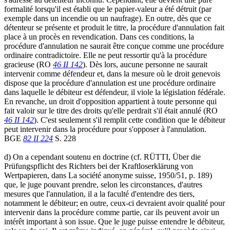
formalité lorsqu'il est établi que le papier-valeur a été détruit (par
exemple dans un incendie ou un naufrage). En outre, dès que ce
détenteur se présente et produit le titre, la procédure d'annulation fait
place à un procès en revendication. Dans ces conditions, la
procédure d'annulation ne saurait être conçue comme une procédure
ordinaire contradictoire. Elle ne peut ressortir qu'à la procédure
gracieuse (RO
46 II 142
). Dès lors, aucune personne ne saurait
intervenir comme défendeur et, dans la mesure où le droit genevois
dispose que la procédure d'annulation est une procédure ordinaire
dans laquelle le débiteur est défendeur, il viole la législation fédérale.
En revanche, un droit d'opposition appartient à toute personne qui
fait valoir sur le titre des droits qu'elle perdrait s'il était annulé (RO
46 II 142
). C'est seulement s'il remplit cette condition que le débiteur
peut intervenir dans la procédure pour s'opposer à l'annulation.
BGE
82 II 224
S. 228
d) On a cependant soutenu en doctrine (cf. RÜTTI, Über die
Prüfungspflicht des Richters bei der Kraftloserklärung von
Wertpapieren, dans La société anonyme suisse, 1950/51, p. 189)
que, le juge pouvant prendre, selon les circonstances, d'autres
mesures que l'annulation, il a la faculté d'entendre des tiers,
notamment le débiteur; en outre, ceux-ci devraient avoir qualité pour
intervenir dans la procédure comme partie, car ils peuvent avoir un
intérêt important à son issue. Que le juge puisse entendre le débiteur,