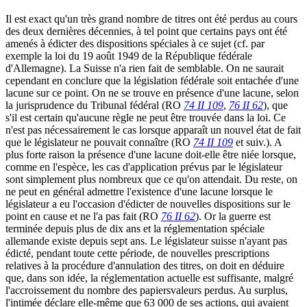
Il est exact qu'un très grand nombre de titres ont été perdus au cours
des deux dernières décennies, à tel point que certains pays ont été
amenés à édicter des dispositions spéciales à ce sujet (cf. par
exemple la loi du 19 août 1949 de la République fédérale
d'Allemagne). La Suisse n'a rien fait de semblable. On ne saurait
cependant en conclure que la législation fédérale soit entachée d'une
lacune sur ce point. On ne se trouve en présence d'une lacune, selon
la jurisprudence du Tribunal fédéral (RO
74 II 109
,
76 II 62
), que
s'il est certain qu'aucune règle ne peut être trouvée dans la loi. Ce
n'est pas nécessairement le cas lorsque apparaît un nouvel état de fait
que le législateur ne pouvait connaître (RO
74 II 109
et suiv.). A
plus forte raison la présence d'une lacune doit-elle être niée lorsque,
comme en l'espèce, les cas d'application prévus par le législateur
sont simplement plus nombreux que ce qu'on attendait. Du reste, on
ne peut en général admettre l'existence d'une lacune lorsque le
législateur a eu l'occasion d'édicter de nouvelles dispositions sur le
point en cause et ne l'a pas fait (RO
76 II 62
). Or la guerre est
terminée depuis plus de dix ans et la réglementation spéciale
allemande existe depuis sept ans. Le législateur suisse n'ayant pas
édicté, pendant toute cette période, de nouvelles prescriptions
relatives à la procédure d'annulation des titres, on doit en déduire
que, dans son idée, la réglementation actuelle est suffisante, malgré
l'accroissement du nombre des papiersvaleurs perdus. Au surplus,
l'intimée déclare elle-même que 63 000 de ses actions, qui avaient