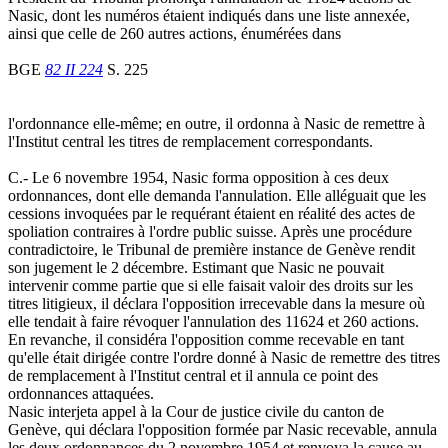
Nasic, dont les numéros étaient indiqués dans une liste annexée,
ainsi que celle de 260 autres actions, énumérées dans
BGE
82 II 224
S. 225
l'ordonnance elle-même; en outre, il ordonna à Nasic de remettre à
l'Institut central les titres de remplacement correspondants.
C.- Le 6 novembre 1954, Nasic forma opposition à ces deux
ordonnances, dont elle demanda l'annulation. Elle alléguait que les
cessions invoquées par le requérant étaient en réalité des actes de
spoliation contraires à l'ordre public suisse. Après une procédure
contradictoire, le Tribunal de première instance de Genève rendit
son jugement le 2 décembre. Estimant que Nasic ne pouvait
intervenir comme partie que si elle faisait valoir des droits sur les
titres litigieux, il déclara l'opposition irrecevable dans la mesure où
elle tendait à faire révoquer l'annulation des 11624 et 260 actions.
En revanche, il considéra l'opposition comme recevable en tant
qu'elle était dirigée contre l'ordre donné à Nasic de remettre des titres
de remplacement à l'Institut central et il annula ce point des
ordonnances attaquées.
Nasic interjeta appel à la Cour de justice civile du canton de
Genève, qui déclara l'opposition formée par Nasic recevable, annula
les deux ordonnances du 2 novembre 1954 et renvoya la cause au