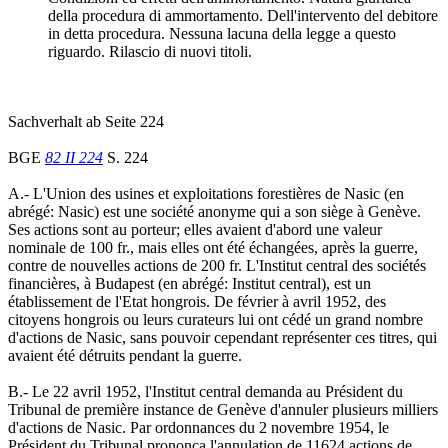
della procedura di ammortamento. Dell'intervento del debitore
in detta procedura. Nessuna lacuna della legge a questo
riguardo. Rilascio di nuovi titoli.
Sachverhalt ab Seite 224
BGE
82 II 224
S. 224
A.- L'Union des usines et exploitations forestières de Nasic (en
abrégé: Nasic) est une société anonyme qui a son siège à Genève.
Ses actions sont au porteur; elles avaient d'abord une valeur
nominale de 100 fr., mais elles ont été échangées, après la guerre,
contre de nouvelles actions de 200 fr. L'Institut central des sociétés
financières, à Budapest (en abrégé: Institut central), est un
établissement de l'Etat hongrois. De février à avril 1952, des
citoyens hongrois ou leurs curateurs lui ont cédé un grand nombre
d'actions de Nasic, sans pouvoir cependant représenter ces titres, qui
avaient été détruits pendant la guerre.
B.- Le 22 avril 1952, l'Institut central demanda au Président du
Tribunal de première instance de Genève d'annuler plusieurs milliers
d'actions de Nasic. Par ordonnances du 2 novembre 1954, le
Président du Tribunal prononça l'annulation de 11624 actions de