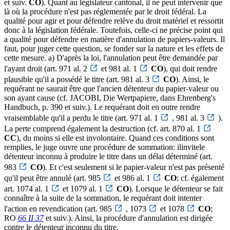
et suiv.
CO
). Quant au législateur cantonal, il ne peut intervenir que
là où la procédure n'est pas réglementée par le droit fédéral. La
qualité pour agir et pour défendre relève du droit matériel et ressortit
donc à la législation fédérale. Toutefois, celle-ci ne précise point qui
a qualité pour défendre en matière d'annulation de papiers-valeurs. Il
faut, pour juger cette question, se fonder sur la nature et les effets de
cette mesure. a) D'après la loi, l'annulation peut être demandée par
l'ayant droit (art. 971 al. 2
et 981 al. 1
CO
), qui doit rendre
plausible qu'il a possédé le titre (art. 981 al. 3
CO
). Ainsi, le
requérant ne saurait être que l'ancien détenteur du papier-valeur ou
son ayant cause (cf. JACOBI, Die Wertpapiere, dans Ehrenberg's
Handbuch, p. 390 et suiv.). Le requérant doit en outre rendre
vraisemblable qu'il a perdu le titre (art. 971 al. 1
, 981 al. 3
).
La perte comprend également la destruction (cf. art. 870 al. 1
CC
), du moins si elle est involontaire. Quand ces conditions sont
remplies, le juge ouvre une procédure de sommation: ilinvitele
détenteur inconnu à produire le titre dans un délai déterminé (art.
983
CO
). Et c'est seulement si le papier-valeur n'est pas présenté
qu'il peut être annulé (art. 985
et 986 al. 1
CO
; cf. également
art. 1074 al. 1
et 1079 al. 1
CO
). Lorsque le détenteur se fait
connaître à la suite de la sommation, le requérant doit intenter
l'action en revendication (art. 985
, 1073
et 1078
CO
;
RO
66 II 37
et suiv.). Ainsi, la procédure d'annulation est dirigée
contre le détenteur inconnu du titre.