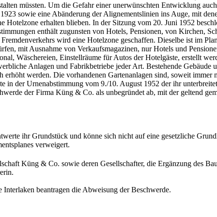
nstalten müssten. Um die Gefahr einer unerwünschten Entwicklung auch 
1923 sowie eine Abänderung der Alignementslinien ins Auge, mit den
he Hotelzone erhalten blieben. In der Sitzung vom 20. Juni 1952 besch
stimmungen enthält zugunsten von Hotels, Pensionen, von Kirchen, Sc
Fremdenverkehrs wird eine Hotelzone geschaffen. Dieselbe ist im Plan 
n dürfen, mit Ausnahme von Verkaufsmagazinen, nur Hotels und Pensi
nal, Wäschereien, Einstellräume für Autos der Hotelgäste, erstellt w
ewerbliche Anlagen und Fabrikbetriebe jeder Art. Bestehende Gebäude
ch erhöht werden. Die vorhandenen Gartenanlagen sind, soweit immer 
e in der Urnenabstimmung vom 9./10. August 1952 der ihr unterbreite
hwerde der Firma Küng & Co. als unbegründet ab, mit der geltend ge
ntwerte ihr Grundstück und könne sich nicht auf eine gesetzliche Gru
entsplanes verweigert.
lschaft Küng & Co. sowie deren Gesellschafter, die Ergänzung des Ba
erin.
 Interlaken beantragen die Abweisung der Beschwerde.