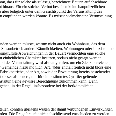
mt, dass für solche als zulässig bezeichnete Bauten auf absehbare
ot hinaus. Für ein solches Verbot bestehen keine baupolizeilichen
aber lediglich unter dem Gesichtspunkt der Verunstaltung des
hön empfunden werden könnte. Es müsste vielmehr eine Verunstaltung
mpfunden werden müsste, warum nicht auch ein Wohnhaus, das dem
igen Saisonbetrieb andere Räumlichkeiten, Wohnungen oder Praxisräume
s geringfügige Abweichungen in der Bauart vermöchten eine solche
einheitlichen Charakter besitzen, sodass nicht gesagt werden
kt der Verunstaltung wird also angerufen, um ein Ziel zu erreichen,
 Gemeinde hiezu möglich. Art. 46bis enthält freilich nicht bloss eine
Fabrikbetriebe jeder Art, sowie der Erweiterung bereits bestehender.
 dieser als neuere, nur für ein bestimmtes Quartier geltende
erunstaltung eine gewisse Berechtigung zukommen kann. Denn
gehen, in der Regel, insbesondere bei der herkömmlichen
nkstellen könnten übrigens wegen der damit verbundenen Einwirkungen
n. Die Frage braucht nicht abschliessend entschieden zu werden.