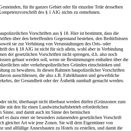
 Gemeinden, für ihr ganzes Gebiet oder für einzelne Teile desselben
r Kompetenzvorschrift des § 1 AIG nichts zu entnehmen.
polizeilichen Vorschriften aus § 18. Hier ist bestimmt, dass die
schriften über den betreffenden Gegenstand bestehen, den Bedürfnissen
soweit sie zur Verhütung von Verunstaltungen des Orts- oder
t des § 18 AIG ist nicht für sich allein, wohl aber in Verbindung
en der gesetzlichen Vorschriften nicht sprengen, d.h. also noch
chlossen gebaut werden soll, wenn sie Bestimmungen enthalten über die
lizeilichen oder verkehrspolizeilichen Gründen einschränken und
taltung zu bewahren. In diesen Rahmen baupolizeilicher Vorschriften
davon ausschliessen, die also z.B. Fabrikbauten und gewerbliche
erkehrs, der Gesundheit oder der Ästhetik namhaft gemacht werden.
 oder nicht, überhaupt nicht überbaut werden dürfen (Grünzonen zum
ie mit den für einen Landwirtschaftsbetrieb erforderlichen
n Sinne, und damit auch im Sinne des bernischen
f es dazu einer sie besonders zulassenden gesetzlichen Vorschrift
ich gleicher Art wie jene Zonen. Sie will dem Eigentümer von
e und allfällige Annexbauten zu Hotels zu erstellen, und damit die