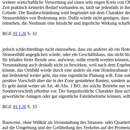
weitere wirtschaftliche Verwertung auf einen sehr engen Kreis von Ob
Zeit praktisch keinerlei Bedarf vorhanden ist, läuft sie jedenfalls i
Gründe. Die Baubeschränkung wird begründet mit dem Charakter der a
Strassenbildes von Bedeutung sein. Dafür würde nicht genügen, dass
entstehen, die Neubaute eine hässliche und ärgerliche Wirkung scha
BGE
81 I 26
S. 32
jedoch schlechterdings nicht einzusehen, dass ein anderer als ein 
Strassenbild angeglichen würde, oder ein Geschäftshaus, das nicht b
für Inhaber freier Berufe usw. aufwiese, sollte erstellt werden könne
Verunstaltung auch deshalb nicht zu bewirken, weil nach dem Ergebn
könnte, das Ortsbild werde durch eine andere als eine Hotelneubaute 
das bedeutend weiter geht, das eine eigentliche Planung will. Eine sol
positive Vorschrift über die in der Zone gestatteten Bauten, sondern 
Er geht damit weiter als Art. 46 Abs. 1 BO, der solche Betriebe nur ve
Sondervorschrift offenbar vor. Der baupolizeiliche Charakter lässt 
gewerbliche Anlagen oder gar eigentliche Fabrikbetriebe können, se
BGE
81 I 26
S. 33
Bauweise, ohne Willkür als Verunstaltung des Strassen- oder Quarti
auf die Umgebung und der Gefährdung des Verkehrs auf der Promena