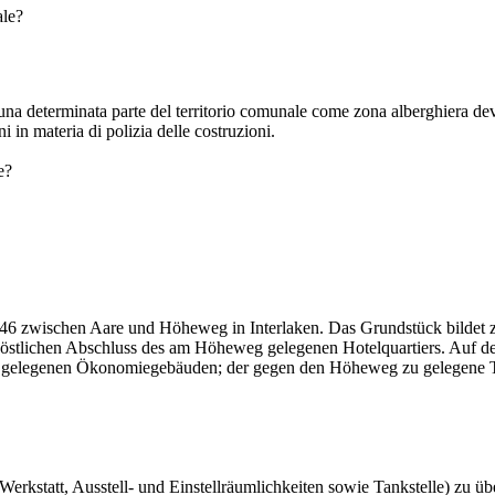
ale?
una determinata parte del territorio comunale come zona alberghiera de
i in materia di polizia delle costruzioni.
e?
446 zwischen Aare und Höheweg in Interlaken. Das Grundstück bildet
n östlichen Abschluss des am Höheweg gelegenen Hotelquartiers. Auf d
re gelegenen Ökonomiegebäuden; der gegen den Höheweg zu gelegene Teil 
Werkstatt, Ausstell- und Einstellräumlichkeiten sowie Tankstelle) zu 