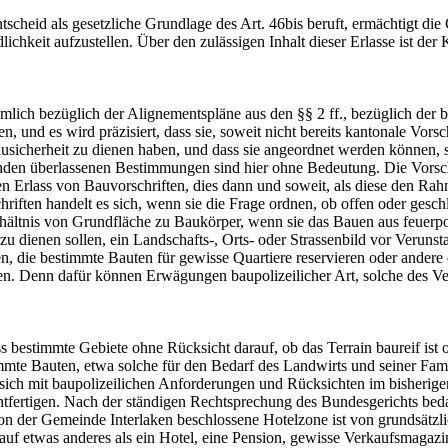
scheid als gesetzliche Grundlage des Art. 46bis beruft, ermächtigt die
ichkeit aufzustellen. Über den zulässigen Inhalt dieser Erlasse ist de
ich bezüglich der Alignementspläne aus den §§ 2 ff., bezüglich der bau
, und es wird präzisiert, dass sie, soweit nicht bereits kantonale Vor
ausicherheit zu dienen haben, und dass sie angeordnet werden können, 
den überlassenen Bestimmungen sind hier ohne Bedeutung. Die Vorschrif
 Erlass von Bauvorschriften, dies dann und soweit, als diese den Rahm
hriften handelt es sich, wenn sie die Frage ordnen, ob offen oder ges
hältnis von Grundfläche zu Baukörper, wenn sie das Bauen aus feuerpo
zu dienen sollen, ein Landschafts-, Orts- oder Strassenbild vor Veruns
 die bestimmte Bauten für gewisse Quartiere reservieren oder andere 
sen. Denn dafür können Erwägungen baupolizeilicher Art, solche des V
s bestimmte Gebiete ohne Rücksicht darauf, ob das Terrain baureif ist
mte Bauten, etwa solche für den Bedarf des Landwirts und seiner Famil
 sich mit baupolizeilichen Anforderungen und Rücksichten im bisherige
tfertigen. Nach der ständigen Rechtsprechung des Bundesgerichts bedar
von der Gemeinde Interlaken beschlossene Hotelzone ist von grundsätzl
uf etwas anderes als ein Hotel, eine Pension, gewisse Verkaufsmagazin