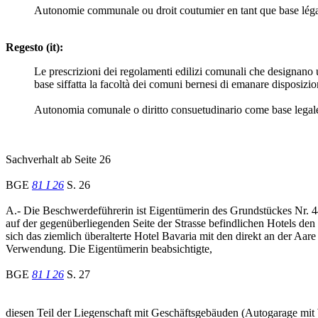
Autonomie communale ou droit coutumier en tant que base lég
Regesto (it):
Le prescrizioni dei regolamenti edilizi comunali che designano 
base siffatta la facoltà dei comuni bernesi di emanare disposizion
Autonomia comunale o diritto consuetudinario come base legal
Sachverhalt ab Seite 26
BGE
81 I 26
S. 26
A.- Die Beschwerdeführerin ist Eigentümerin des Grundstückes Nr. 
auf der gegenüberliegenden Seite der Strasse befindlichen Hotels de
sich das ziemlich überalterte Hotel Bavaria mit den direkt an der Aa
Verwendung. Die Eigentümerin beabsichtigte,
BGE
81 I 26
S. 27
diesen Teil der Liegenschaft mit Geschäftsgebäuden (Autogarage mit 