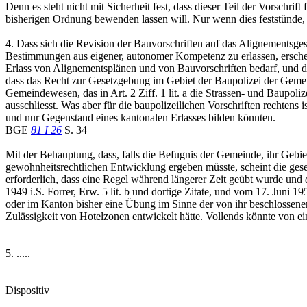
Denn es steht nicht mit Sicherheit fest, dass dieser Teil der Vorschr
bisherigen Ordnung bewenden lassen will. Nur wenn dies feststünde, wü
4. Dass sich die Revision der Bauvorschriften auf das Alignementsges
Bestimmungen aus eigener, autonomer Kompetenz zu erlassen, erschei
Erlass von Alignementsplänen und von Bauvorschriften bedarf, und da
dass das Recht zur Gesetzgebung im Gebiet der Baupolizei der Gemein
Gemeindewesen, das in Art. 2 Ziff. 1 lit. a die Strassen- und Baupo
ausschliesst. Was aber für die baupolizeilichen Vorschriften rechten
und nur Gegenstand eines kantonalen Erlasses bilden könnten.
BGE
81 I 26
S. 34
Mit der Behauptung, dass, falls die Befugnis der Gemeinde, ihr Gebiet
gewohnheitsrechtlichen Entwicklung ergeben müsste, scheint die ges
erforderlich, dass eine Regel während längerer Zeit geübt wurde und
1949 i.S. Forrer, Erw. 5 lit. b und dortige Zitate, und vom 17. Juni 1
oder im Kanton bisher eine Übung im Sinne der von ihr beschlossen
Zulässigkeit von Hotelzonen entwickelt hätte. Vollends könnte von 
5. .....
Dispositiv