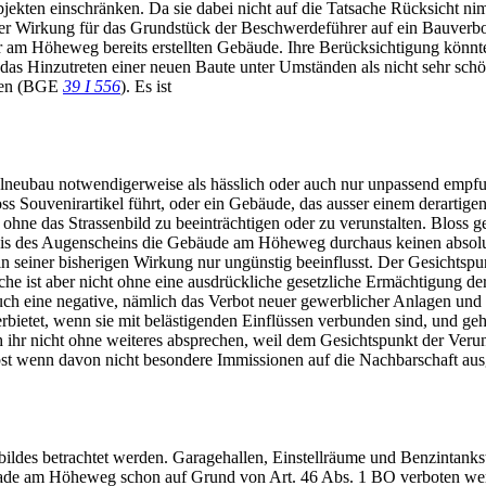
jekten einschränken. Da sie dabei nicht auf die Tatsache Rücksicht nim
n ihrer Wirkung für das Grundstück der Beschwerdeführer auf ein Bauverb
m Höheweg bereits erstellten Gebäude. Ihre Berücksichtigung könnte 
 das Hinzutreten einer neuen Baute unter Umständen als nicht sehr sc
ffen (BGE
39 I 556
). Es ist
Hotelneubau notwendigerweise als hässlich oder auch nur unpassend e
loss Souvenirartikel führt, oder ein Gebäude, das ausser einem derart
n, ohne das Strassenbild zu beeinträchtigen oder zu verunstalten. Blos
is des Augenscheins die Gebäude am Höheweg durchaus keinen absolut 
in seiner bisherigen Wirkung nur ungünstig beeinflusst. Der Gesichtspun
che ist aber nicht ohne eine ausdrückliche gesetzliche Ermächtigung der
auch eine negative, nämlich das Verbot neuer gewerblicher Anlagen und 
rbietet, wenn sie mit belästigenden Einflüssen verbunden sind, und geht
sich ihr nicht ohne weiteres absprechen, weil dem Gesichtspunkt der V
lbst wenn davon nicht besondere Immissionen auf die Nachbarschaft aus
erbildes betrachtet werden. Garagehallen, Einstellräume und Benzinta
de am Höheweg schon auf Grund von Art. 46 Abs. 1 BO verboten werde