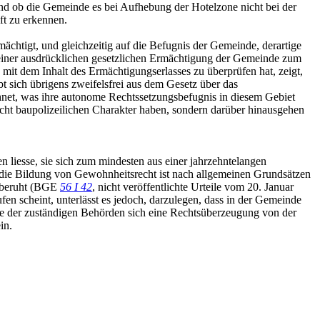
e und ob die Gemeinde es bei Aufhebung der Hotelzone nicht bei der
ft zu erkennen.
ächtigt, und gleichzeitig auf die Befugnis der Gemeinde, derartige
 einer ausdrücklichen gesetzlichen Ermächtigung der Gemeinde zum
it dem Inhalt des Ermächtigungserlasses zu überprüfen hat, zeigt,
 sich übrigens zweifelsfrei aus dem Gesetz über das
chnet, was ihre autonome Rechtssetzungsbefugnis in diesem Gebiet
nicht baupolizeilichen Charakter haben, sondern darüber hinausgehen
n liesse, sie sich zum mindesten aus einer jahrzehntelangen
 die Bildung von Gewohnheitsrecht ist nach allgemeinen Grundsätzen
s beruht (BGE
56 I 42
, nicht veröffentlichte Urteile vom 20. Januar
ufen scheint, unterlässt es jedoch, darzulegen, dass in der Gemeinde
e der zuständigen Behörden sich eine Rechtsüberzeugung von der
in.