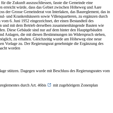
für die Zukunft auszuschliessen, fasste die Gemeinde eine
en erreicht würde, dass das Gebiet zwischen Höheweg und Aare
loss der Grosse Gemeinderat von Interlaken, das Baureglement, das in
hul- und Krankenhäusern sowie Villenquartieren, zu ergänzen durch
vom 6. Juni 1952 eingezeichnet, der einen Bestandteil des
onen und mit dem Betrieb derselben zusammenhängende Bauten wie
erden. Diese Gebäude sind nur auf dem hinter den Hauptgebäuden
 und Anlagen, die mit diesen Bestimmungen im Widerspruch stehen,
möglich, zu erhalten. Gleichzeitig wurde am Höheweg eine neue
ten Vorlage zu. Der Regierungsrat genehmigte die Ergänzung des
macht worden
ndlage stützen. Dagegen wurde mit Beschluss des Regierungsrates vom
ureglementes durch Art. 46bis
mit zugehörigem Zonenplan