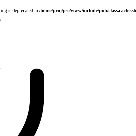
tring is deprecated in
/home/proj/pse/www/include/pub/class.cache.s