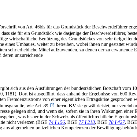
rschrift von Art. 46bis für das Grundstück der Beschwerdeführer erge
, dass sie für ein Grundstück wie dasjenige der Beschwerdeführer, bes
ige wirtschaftliche Benützung des Grundstückes von sehr tiefgreifende
e eines Umbaues, weiter zu betreiben, wobei ihnen nur gestattet würde,
ären sehr erhebliche Mittel aufzuwenden, zu denen der zu erwartende Er
d deren unzureichende
n ergibt sich aus den Ausführungen der bundesrätlichen Botschaft vom 
, 1181). Dort ist ausgeführt, dass anhand der Ergebnisse von 600 Rev
hrten Fremdenzustroms von einer eigentlichen Ertragskrise gesprochen
tumsgarantie, wie Art. 89
bern. KV
sie gewährleistet, nur vereinba
teresse gelegen sind, und wenn sie, sofern sie in ihren Wirkungen ei
nausgehen, was bisher in der Schweiz als öffentlichrechtliche Eigentums
ntie nicht verletzen (BGE
74 I 156
, BGE
77 I 218
, BGE
78 I 427
, BG
 aus allgemeinen polizeilichen Kompetenzen der Bewilligungsbehörde 