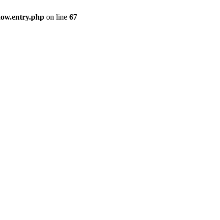
how.entry.php
on line
67