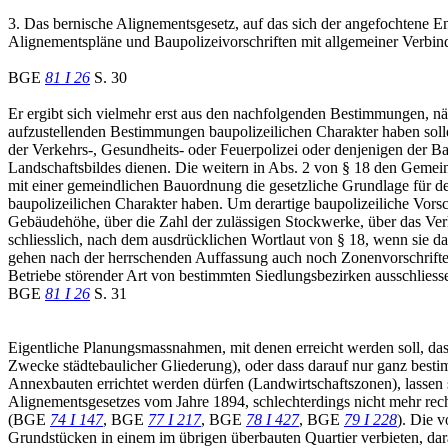
3. Das bernische Alignementsgesetz, auf das sich der angefochtene Ent
Alignementspläne und Baupolizeivorschriften mit allgemeiner Verbindl
BGE
81 I 26
S. 30
Er ergibt sich vielmehr erst aus den nachfolgenden Bestimmungen, näml
aufzustellenden Bestimmungen baupolizeilichen Charakter haben sollen
der Verkehrs-, Gesundheits- oder Feuerpolizei oder denjenigen der B
Landschaftsbildes dienen. Die weitern in Abs. 2 von § 18 den Gemein
mit einer gemeindlichen Bauordnung die gesetzliche Grundlage für den
baupolizeilichen Charakter haben. Um derartige baupolizeiliche Vorsc
Gebäudehöhe, über die Zahl der zulässigen Stockwerke, über das Ver
schliesslich, nach dem ausdrücklichen Wortlaut von § 18, wenn sie da
gehen nach der herrschenden Auffassung auch noch Zonenvorschriften,
Betriebe störender Art von bestimmten Siedlungsbezirken ausschlies
BGE
81 I 26
S. 31
Eigentliche Planungsmassnahmen, mit denen erreicht werden soll, das
Zwecke städtebaulicher Gliederung), oder dass darauf nur ganz bestim
Annexbauten errichtet werden dürfen (Landwirtschaftszonen), lassen
Alignementsgesetzes vom Jahre 1894, schlechterdings nicht mehr rech
(BGE
74 I 147
, BGE
77 I 217
, BGE
78 I 427
, BGE
79 I 228
). Die 
Grundstücken in einem im übrigen überbauten Quartier verbieten, dara