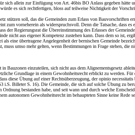
ift für sich allein zur Einfügung von Art. 46bis BO Anlass gegeben hätt
rde es sich rechtfertigen, bloss auf teilweise Nichtigkeit der Vorschri
etz stützen soll, das die Gemeinden zum Erlass von Bauvorschriften erm
nt zum vorneherein als widerspruchsvoll. Denn die Tatsache, dass es
ss der Regierungsrat die Übereinstimmung des Erlasses der Gemeinde m
de nicht aus eigener Kompetenz zustehen kann. Dass dem so ist, ergibt
lizei als eine übertragene Angelegenheit der bernischen Gemeinde bezei
s ist, muss umso mehr gelten, wenn Bestimmungen in Frage stehen, die 
 in Bauzonen einzuteilen, sich nicht aus dem Alignementsgesetz ableite
etzliche Grundlage in einem Gewohnheitsrecht erblickt zu werden. Für
 dass diese Übung auf einer Rechtsüberzeugung, der opinio necessitati
953 i.S. Billeter S. 16). Die Gemeinde, die sich auf solche Übung zu ber
en Ordnung bestanden habe, und seit wann und durch welche Entscheid
einem autonomen Gewohnheitsrecht im behaupteten Sinne keine Rede se