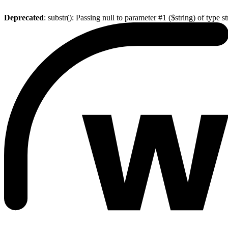
Deprecated
: substr(): Passing null to parameter #1 ($string) of type s