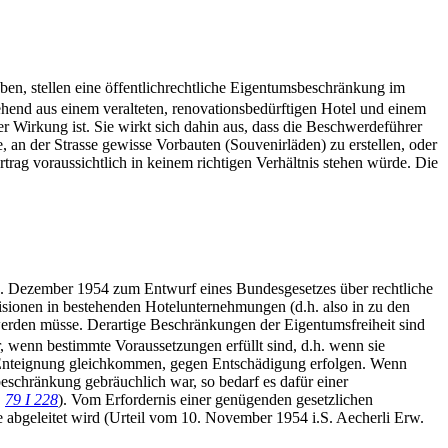
ben, stellen eine öffentlichrechtliche Eigentumsbeschränkung im
tehend aus einem veralteten, renovationsbedürftigen Hotel und einem
r Wirkung ist. Sie wirkt sich dahin aus, dass die Beschwerdeführer
 an der Strasse gewisse Vorbauten (Souvenirläden) zu erstellen, oder
trag voraussichtlich in keinem richtigen Verhältnis stehen würde. Die
10. Dezember 1954 zum Entwurf eines Bundesgesetzes über rechtliche
isionen in bestehenden Hotelunternehmungen (d.h. also in zu den
 werden müsse. Derartige Beschränkungen der Eigentumsfreiheit sind
r, wenn bestimmte Voraussetzungen erfüllt sind, d.h. wenn sie
ner Enteignung gleichkommen, gegen Entschädigung erfolgen. Wenn
beschränkung gebräuchlich war, so bedarf es dafür einer
E
79 I 228
). Vom Erfordernis einer genügenden gesetzlichen
abgeleitet wird (Urteil vom 10. November 1954 i.S. Aecherli Erw.