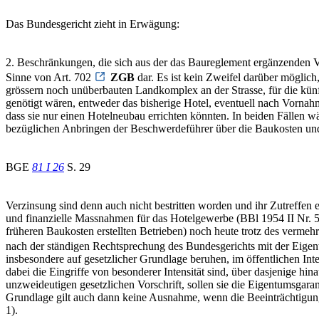
Das Bundesgericht zieht in Erwägung:
2. Beschränkungen, die sich aus der das Baureglement ergänzenden Vo
Sinne von Art. 702
ZGB
dar. Es ist kein Zweifel darüber möglich
grössern noch unüberbauten Landkomplex an der Strasse, für die künft
genötigt wären, entweder das bisherige Hotel, eventuell nach Vornahm
dass sie nur einen Hotelneubau errichten könnten. In beiden Fällen w
bezüglichen Anbringen der Beschwerdeführer über die Baukosten un
BGE
81 I 26
S. 29
Verzinsung sind denn auch nicht bestritten worden und ihr Zutreffe
und finanzielle Massnahmen für das Hotelgewerbe (BBl 1954 II Nr. 50
früheren Baukosten erstellten Betrieben) noch heute trotz des verme
nach der ständigen Rechtsprechung des Bundesgerichts mit der Eigen
insbesondere auf gesetzlicher Grundlage beruhen, im öffentlichen In
dabei die Eingriffe von besonderer Intensität sind, über dasjenige hi
unzweideutigen gesetzlichen Vorschrift, sollen sie die Eigentumsgara
Grundlage gilt auch dann keine Ausnahme, wenn die Beeinträchtigung
1).