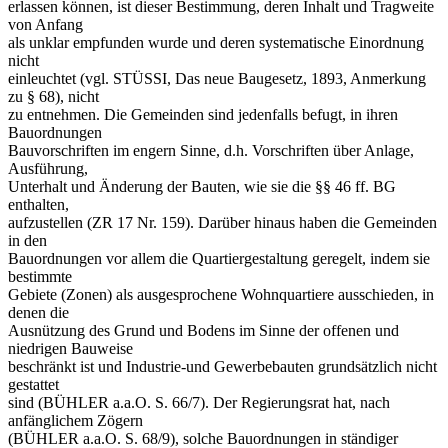
erlassen können, ist dieser Bestimmung, deren Inhalt und Tragweite
von Anfang
als unklar empfunden wurde und deren systematische Einordnung
nicht
einleuchtet (vgl. STÜSSI, Das neue Baugesetz, 1893, Anmerkung
zu § 68), nicht
zu entnehmen. Die Gemeinden sind jedenfalls befugt, in ihren
Bauordnungen
Bauvorschriften im engern Sinne, d.h. Vorschriften über Anlage,
Ausführung,
Unterhalt und Änderung der Bauten, wie sie die §§ 46 ff. BG
enthalten,
aufzustellen (ZR 17 Nr. 159). Darüber hinaus haben die Gemeinden
in den
Bauordnungen vor allem die Quartiergestaltung geregelt, indem sie
bestimmte
Gebiete (Zonen) als ausgesprochene Wohnquartiere ausschieden, in
denen die
Ausnützung des Grund und Bodens im Sinne der offenen und
niedrigen Bauweise
beschränkt ist und Industrie-und Gewerbebauten grundsätzlich nicht
gestattet
sind (BÜHLER a.a.O. S. 66/7). Der Regierungsrat hat, nach
anfänglichem Zögern
(BÜHLER a.a.O. S. 68/9), solche Bauordnungen in ständiger