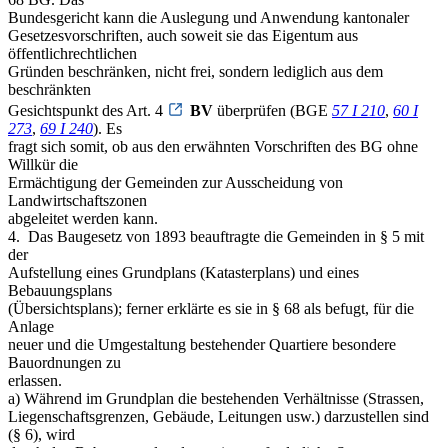
Bundesgericht kann die Auslegung und Anwendung kantonaler
Gesetzesvorschriften, auch soweit sie das Eigentum aus
öffentlichrechtlichen
Gründen beschränken, nicht frei, sondern lediglich aus dem
beschränkten
Gesichtspunkt des Art. 4
BV
überprüfen (BGE
57 I 210
,
60 I
273
,
69 I 240
). Es
fragt sich somit, ob aus den erwähnten Vorschriften des BG ohne
Willkür die
Ermächtigung der Gemeinden zur Ausscheidung von
Landwirtschaftszonen
abgeleitet werden kann.
4. ­ Das Baugesetz von 1893 beauftragte die Gemeinden in § 5 mit
der
Aufstellung eines Grundplans (Katasterplans) und eines
Bebauungsplans
(Übersichtsplans); ferner erklärte es sie in § 68 als befugt, für die
Anlage
neuer und die Umgestaltung bestehender Quartiere besondere
Bauordnungen zu
erlassen.
a) Während im Grundplan die bestehenden Verhältnisse (Strassen,
Liegenschaftsgrenzen, Gebäude, Leitungen usw.) darzustellen sind
(§ 6), wird