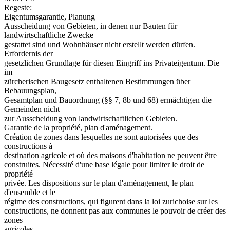
Regeste:
Eigentumsgarantie, Planung
Ausscheidung von Gebieten, in denen nur Bauten für
landwirtschaftliche Zwecke
gestattet sind und Wohnhäuser nicht erstellt werden dürfen.
Erfordernis der
gesetzlichen Grundlage für diesen Eingriff ins Privateigentum. Die
im
zürcherischen Baugesetz enthaltenen Bestimmungen über
Bebauungsplan,
Gesamtplan und Bauordnung (§§ 7, 8b und 68) ermächtigen die
Gemeinden nicht
zur Ausscheidung von landwirtschaftlichen Gebieten.
Garantie de la propriété, plan d'aménagement.
Création de zones dans lesquelles ne sont autorisées que des
constructions à
destination agricole et où des maisons d'habitation ne peuvent être
construites. Nécessité d'une base légale pour limiter le droit de
propriété
privée. Les dispositions sur le plan d'aménagement, le plan
d'ensemble et le
régime des constructions, qui figurent dans la loi zurichoise sur les
constructions, ne donnent pas aux communes le pouvoir de créer des
zones
agricoles.