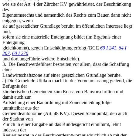
wie sie der Art. 4 der Zürcher KV gewährleistet, der Beschränkung
des
Eigentumsrechts und namentlich des Rechts zum Bauen dann nicht
entgegen, wenn
sie auf gesetzlicher Grundlage beruht, im öffentlichen Interesse liegt
und,
sofern sie eine materielle Enteignung bildet (im Ergebnis einer
Enteignung
gleichkommt), gegen Entschädigung erfolgt (BGE
69 I 241
,
64 I
207
,
60 I 270
und dort angeführte weitere Entscheide).
3. ­ Die Beschwerdeführer bestreiten vor allem, dass die Schaffung
einer
Landwirtschaftszone auf einer gesetzlichen Grundlage beruhe.
a) Die Gemeinde Uitikon macht in der Vernehmlassung geltend, die
Befugnis der
zürcherischen Gemeinden zum Erlass von Bauvorschriften und
damit auch zur
Aufstellung einer Bauordnung mit Zoneneinteilung folge
unmittelbar aus der
Gemeindeautonomie (Art. 48 KV). Diesen Standpunkt, den auch
der Stadtrat von
Zürich in einer Eingabe an das Bundesgericht einnimmt, lehnt
indessen der
Regierungsrat in der Beschwerdeantwort ausdrücklich ab mit der