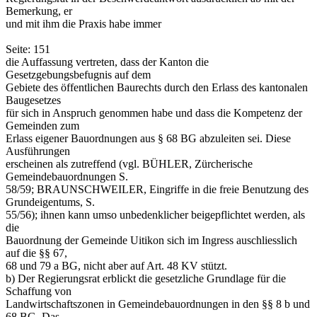
Bemerkung, er
und mit ihm die Praxis habe immer
Seite: 151
die Auffassung vertreten, dass der Kanton die
Gesetzgebungsbefugnis auf dem
Gebiete des öffentlichen Baurechts durch den Erlass des kantonalen
Baugesetzes
für sich in Anspruch genommen habe und dass die Kompetenz der
Gemeinden zum
Erlass eigener Bauordnungen aus § 68 BG abzuleiten sei. Diese
Ausführungen
erscheinen als zutreffend (vgl. BÜHLER, Zürcherische
Gemeindebauordnungen S.
58/59; BRAUNSCHWEILER, Eingriffe in die freie Benutzung des
Grundeigentums, S.
55/56); ihnen kann umso unbedenklicher beigepflichtet werden, als
die
Bauordnung der Gemeinde Uitikon sich im Ingress auschliesslich
auf die §§ 67,
68 und 79 a BG, nicht aber auf Art. 48 KV stützt.
b) Der Regierungsrat erblickt die gesetzliche Grundlage für die
Schaffung von
Landwirtschaftszonen in Gemeindebauordnungen in den §§ 8 b und
68 BG. Das