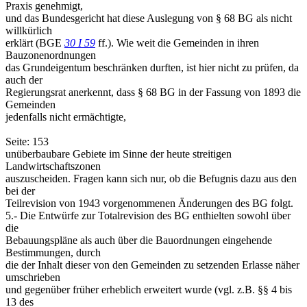
Praxis genehmigt,
und das Bundesgericht hat diese Auslegung von § 68 BG als nicht
willkürlich
erklärt (BGE
30 I 59
ff.). Wie weit die Gemeinden in ihren
Bauzonenordnungen
das Grundeigentum beschränken durften, ist hier nicht zu prüfen, da
auch der
Regierungsrat anerkennt, dass § 68 BG in der Fassung von 1893 die
Gemeinden
jedenfalls nicht ermächtigte,
Seite: 153
unüberbaubare Gebiete im Sinne der heute streitigen
Landwirtschaftszonen
auszuscheiden. Fragen kann sich nur, ob die Befugnis dazu aus den
bei der
Teilrevision von 1943 vorgenommenen Änderungen des BG folgt.
5.- Die Entwürfe zur Totalrevision des BG enthielten sowohl über
die
Bebauungspläne als auch über die Bauordnungen eingehende
Bestimmungen, durch
die der Inhalt dieser von den Gemeinden zu setzenden Erlasse näher
umschrieben
und gegenüber früher erheblich erweitert wurde (vgl. z.B. §§ 4 bis
13 des