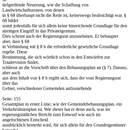
tiefgreifende Neuerung, wie die Schaffung von
Landwirtschaftszonen, von denen
in § 68 überhaupt nicht die Rede ist, keineswegs beabsichtigt war. §
68 bildet
somit jedenfalls für sich allein keine hinreichende Grundlage für den
streitigen Eingriff in das Privateigentum.
Dies scheint auch der Regierungsrat anzunehmen. Er behauptet
aber, dass § 68
in Verbindung mit § 8 b die erforderliche gesetzliche Grundlage
ergebe. Diese
Bestimmung, die sich wörtlich schon in den Entwürfen zur
Totalrevision findet,
schliesst an die Vorschrift über den Bebauungsplan an (§ 7). Daraus,
aber auch
aus dem Inhalt von § 8 b ergibt sich, dass der vom Regierungsrat
über das
Gebiet, verschiedener Gemeinden aufzustellende
Seite: 155
Gesamtplan in erster Linie, wie der Gemeindebebauungsplan, ein
Verkehrslinienplan ist. Wie dieser hat er denn auch, was im
regierungsrätlichen Bericht zum Entwurf wie auch im
angefochtenen Entscheid
ausdrücklich bemerkt wird, für sich allein für den Grundeigentümer