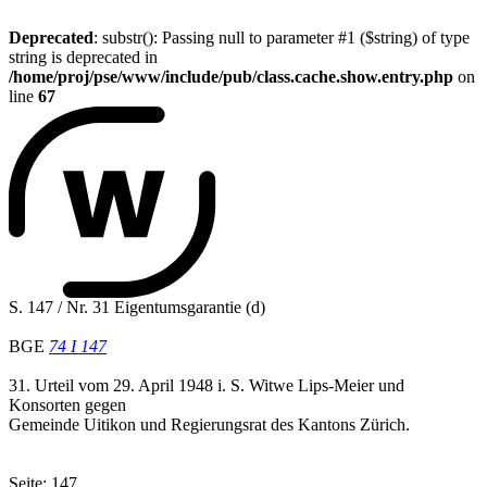
Deprecated
: substr(): Passing null to parameter #1 ($string) of type
string is deprecated in
/home/proj/pse/www/include/pub/class.cache.show.entry.php
on
line
67
S. 147 / Nr. 31 Eigentumsgarantie (d)
BGE
74 I 147
31. Urteil vom 29. April 1948 i. S. Witwe Lips-Meier und
Konsorten gegen
Gemeinde Uitikon und Regierungsrat des Kantons Zürich.
Seite: 147