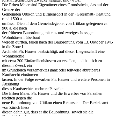
forstwirtschaftliche Zwecke gestattet sind (§ 14).
Die Erben Meier sind Eigentümer eines Grundstücks, das auf der
Grenze der
Gemeinden Uitikon und Birmensdorf in der «Grossmatt» liegt und
rund 1500 a
umfasst. Die auf dem Gemeindegebiet von Uitikon gelegenen ca.
900 a, die nach
der früheren Bauordnung mit ein- und zweigeschossigen
Wohnhäusern überbaut
werden durften, fallen nach der Bauordnung vom 13. Oktober 1945
in die Zone L.
Architekt Ph. Hauser beabsichtigt, auf dieser Liegenschaft eine
Wohnkolonie
mit etwa 200 Einfamilienhäusern zu erstellen, und hat sich zu
diesem Zweck ein
im Grundbuch vorgemerktes ganz oder teilweise abtretbares
Kaufsrecht einräumen
lassen. In der Folge erwarben Ph. Hauser und weitere Personen in
Ausübung
dieses Kaufsrechtes mehrere Parzellen.
Die Erben Meier, Ph. Hauser und die Erwerber von Parzellen
reichten gegen die
neue Bauordnung von Uitikon einen Rekurs ein. Der Bezirksamt
von Zürich hiess
diesen dahin gut, dass er die Bauordnung, soweit sie die