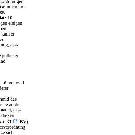
sforderungen
ftsräumen um
se.
latz 10
ngen einigen
uben
, kam er
 zur
nung, dass
Apotheker
und
 könne, weil
derer
chmid das
che an die
macht, dass
otheken
Art. 31
BV
)
kerverordnung
tze sich