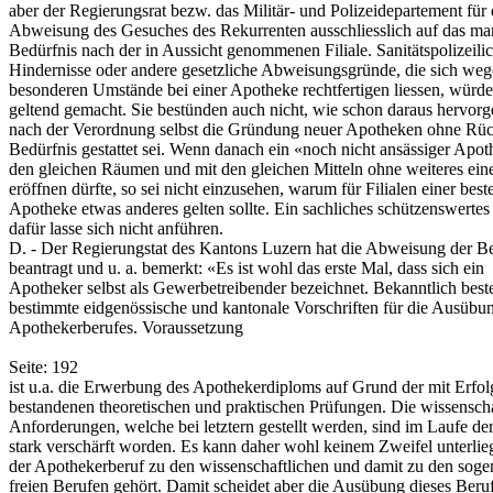
aber der Regierungsrat bezw. das Militär- und Polizeidepartement für 
Abweisung des Gesuches des Rekurrenten ausschliesslich auf das m
Bedürfnis nach der in Aussicht genommenen Filiale. Sanitätspolizeili
Hindernisse oder andere gesetzliche Abweisungsgründe, die sich weg
besonderen Umstände bei einer Apotheke rechtfertigen liessen, würde
geltend gemacht. Sie bestünden auch nicht, wie schon daraus hervorg
nach der Verordnung selbst die Gründung neuer Apotheken ohne Rück
Bedürfnis gestattet sei. Wenn danach ein «noch nicht ansässiger Apot
den gleichen Räumen und mit den gleichen Mitteln ohne weiteres ei
eröffnen dürfte, so sei nicht einzusehen, warum für Filialen einer bes
Apotheke etwas anderes gelten sollte. Ein sachliches schützenswerte
dafür lasse sich nicht anführen.
D. - Der Regierungstat des Kantons Luzern hat die Abweisung der 
beantragt und u. a. bemerkt: «Es ist wohl das erste Mal, dass sich ein
Apotheker selbst als Gewerbetreibender bezeichnet. Bekanntlich bes
bestimmte eidgenössische und kantonale Vorschriften für die Ausübu
Apothekerberufes. Voraussetzung
Seite: 192
ist u.a. die Erwerbung des Apothekerdiploms auf Grund der mit Erfol
bestandenen theoretischen und praktischen Prüfungen. Die wissenscha
Anforderungen, welche bei letztern gestellt werden, sind im Laufe der
stark verschärft worden. Es kann daher wohl keinem Zweifel unterlie
der Apothekerberuf zu den wissenschaftlichen und damit zu den sog
freien Berufen gehört. Damit scheidet aber die Ausübung dieses Beru