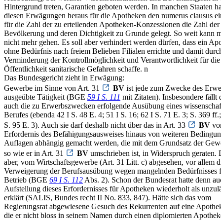
Hintergrund treten, Garantien geboten werden. In manchen Staaten h
diesen Erwägungen heraus für die Apotheken den numerus clausus ei
für die Zahl der zu erteilenden Apotheken-Konzessionen die Zahl der
Bevölkerung und deren Dichtigkeit zu Grunde gelegt. So weit kann 
nicht mehr gehen. Es soll aber verhindert werden dürfen, dass ein Ap
ohne Bedürfnis nach freiem Belieben Filialen errichte und damit durc
Verminderung der Kontrollmöglichkeit und Verantwortlichkeit für die
Öffentlichkeit sanitarische Gefahren schaffe. n
Das Bundesgericht zieht in Erwägung:
Gewerbe im Sinne von Art. 31
BV
ist jede zum Zwecke des Erwe
ausgeübte Tätigkeit (BGE
59 I S. 111
mit Zitaten). Insbesondere fällt 
auch die zu Erwerbszwecken erfolgende Ausübung eines wissenschaf
Berufes (ebenda 42 I S. 48 E. 4; 51 I S. 16; 62 I S. 71 E. 3; S. 369 ff.;
S. 95 E. 3). Auch sie darf deshalb nicht über das in Art. 33
BV
vor
Erfordernis des Befähigungsausweises hinaus von weiteren Bedingu
Auflagen abhängig gemacht werden, die mit dem Grundsatz der Gewer
so wie er in Art. 31
BV
umschrieben ist, in Widerspruch geraten.
aber, vom Wirtschaftsgewerbe (Art. 31 Litt. c) abgesehen, vor allem d
Verweigerung der Berufsausübung wegen mangelnden Bedürfnisses f
Betrieb (BGE
69 I S. 112
Abs. 2). Schon der Bundesrat hatte denn au
Aufstellung dieses Erfordernisses für Apotheken wiederholt als unzul
erklärt (SALIS, Bundes recht II No. 833, 847). Hätte sich das vom
Regierungsrat abgewiesene Gesuch des Rekurrenten auf eine Apothe
die er nicht bloss in seinem Namen durch einen diplomierten Apothek