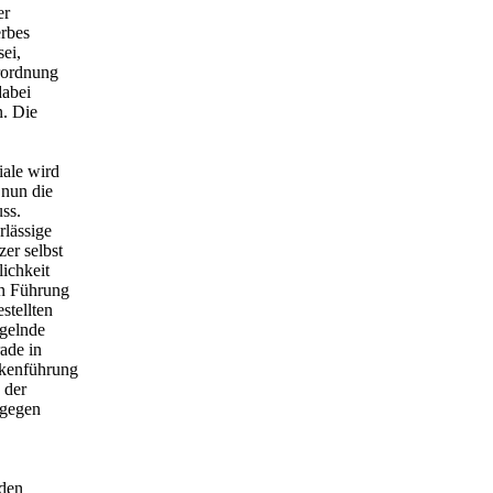
er
rbes
sei,
erordnung
dabei
n. Die
iale wird
 nun die
uss.
rlässige
er selbst
ichkeit
en Führung
stellten
ngelnde
ade in
ekenführung
 der
 gegen
 den