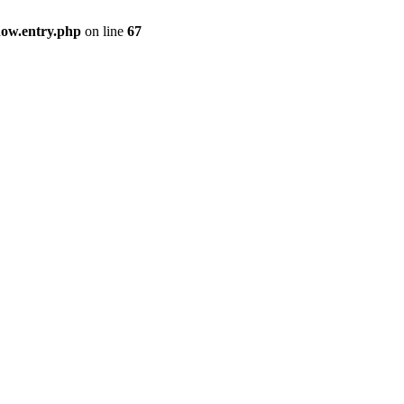
how.entry.php
on line
67