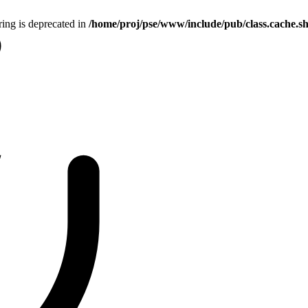
tring is deprecated in
/home/proj/pse/www/include/pub/class.cache.s