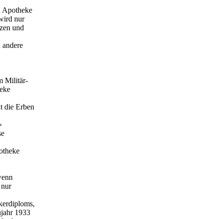
en Apotheke
wird nur
tzen und
n andere
 Militär-
heke
t die Erben
»
se
otheke
 wenn
 nur
kerdiploms,
üjahr 1933