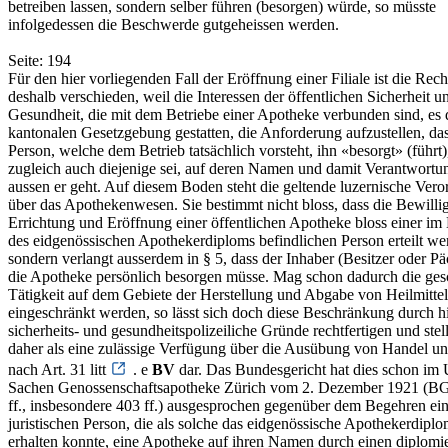
betreiben lassen, sondern selber führen (besorgen) würde, so müsste
infolgedessen die Beschwerde gutgeheissen werden.
Seite: 194
Für den hier vorliegenden Fall der Eröffnung einer Filiale ist die Rech
deshalb verschieden, weil die Interessen der öffentlichen Sicherheit u
Gesundheit, die mit dem Betriebe einer Apotheke verbunden sind, es 
kantonalen Gesetzgebung gestatten, die Anforderung aufzustellen, das
Person, welche dem Betrieb tatsächlich vorsteht, ihn «besorgt» (führt)
zugleich auch diejenige sei, auf deren Namen und damit Verantwortu
aussen er geht. Auf diesem Boden steht die geltende luzernische Ver
über das Apothekenwesen. Sie bestimmt nicht bloss, dass die Bewilli
Errichtung und Eröffnung einer öffentlichen Apotheke bloss einer im 
des eidgenössischen Apothekerdiploms befindlichen Person erteilt w
sondern verlangt ausserdem in § 5, dass der Inhaber (Besitzer oder Pä
die Apotheke persönlich besorgen müsse. Mag schon dadurch die gesc
Tätigkeit auf dem Gebiete der Herstellung und Abgabe von Heilmittel
eingeschränkt werden, so lässt sich doch diese Beschränkung durch h
sicherheits- und gesundheitspolizeiliche Gründe rechtfertigen und stell
daher als eine zulässige Verfügung über die Ausübung von Handel 
nach Art. 31 litt
. e
BV
dar. Das Bundesgericht hat dies schon im U
Sachen Genossenschaftsapotheke Zürich vom 2. Dezember 1921 (
ff., insbesondere 403 ff.) ausgesprochen gegenüber dem Begehren ein
juristischen Person, die als solche das eidgenössische Apothekerdiplo
erhalten konnte, eine Apotheke auf ihren Namen durch einen diplomi