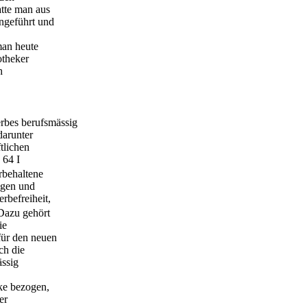
atte man aus
ngeführt und
man heute
otheker
h
rbes berufsmässig
darunter
tlichen
 64 I
behaltene
ngen und
befreiheit,
 Dazu gehört
ie
ür den neuen
ch die
ässig
ke bezogen,
er