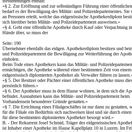
Bestimmungen enthält:
«§ 2. Zur Eröffnung und zur selbständigen Führung einer öffentlich
bedarf es der Bewilligung des Militär- und Polizeidepartementes. Sie 
an Personen erteilt, welche das eidgenössische Apothekerdiplom besi
sich hierüber beim Militär- und Polizeidepartement ausweisen.»
«§ 4. Geht eine öffentliche Apotheke durch Kauf oder Verpachtung i
Hände über, so muss der
Seite: 190
Übernehmer ebenfalls das eidgen. Apothekerdiplom besitzen und beim
und Polizeidepartement die Bewilligung zur Weiterführung der Apot
einholen.
Beim Tode eines Apothekers kann das Militär- und Polizeidepartemen
ermächtigen, die Apotheke während einer bestimmten Zeit von einem
eidgenössisch diplomierten Apotheker als Verwalter führen zu lassen.
«§ 5. Der Besitzer oder Pächter einer öffentlichen Apotheke muss die
persönlich führen.»
«§ 6. Der Apotheker muss in dem Hause wohnen, in dem sich die Ap
befindet. Ausnahmen kann das Militär- und Polizeidepartement beim
Vorhandensein besonderer Gründe gestatten.»
«§ 7. Die Errichtung eines Filialgeschäftes ist nur dann zu gestatten,
für die Filiale ein Bedürfnis sich nachweisen lässt und sie durch einen
für diese bestimmten diplomierten Apotheker besorgt wird.»
B. - Der Rekurrent Josef Schmid, Träger des eidgenössischen Apothe
ist Inhaber einer Apotheke im Hause Kapellplatz 10 in Luzern. Im Fr