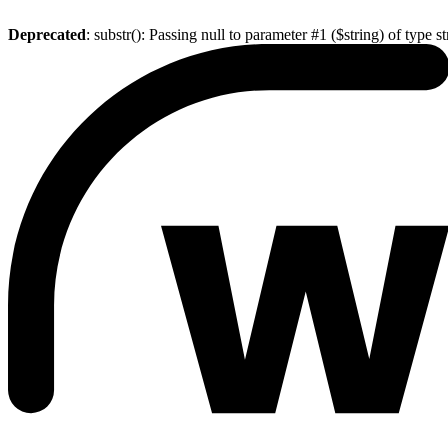
Deprecated
: substr(): Passing null to parameter #1 ($string) of type s