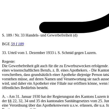
S. 189 / Nr. 33 Handels- und Gewerbefreiheit (d)
BGE
59 I 189
33. Urteil vom 1. Dezember 1933 i. S. Schmid gegen Luzern.
Regeste:
Die Gewerbefreiheit gilt auch für die zu Erwerbszwecken erfolgend
eines wissenschaftlichen Berufs, z. B. eines Apothekers. - Die Kanto
vorschreiben, dass grundsätzlich einer Apotheke diejenige Person tats
vorstehen müsse, auf deren Namen und Verantwortung sie nach ausse
wird, und daher ein Apotheker eine Filiale nur eröffnen könne, wenn 
öffentliches Bedürfnis besteht.
A. - Am 31. Januar 1930 hat der Regierungsrat des Kantons Luzern 
der §§ 22, 32, 34 und 35 des kantonalen Sanitätsgesetzes vom 25. Ju
eine Verordnung über das Apothekenwesen u.s.w. erlassen, die u.a. f