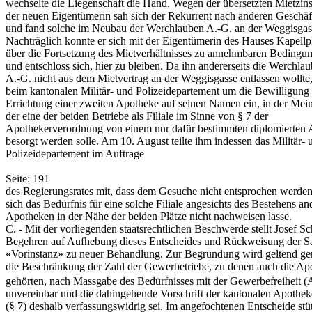
wechselte die Liegenschaft die Hand. Wegen der übersetzten Mietzin
der neuen Eigentümerin sah sich der Rekurrent nach anderen Geschä
und fand solche im Neubau der Werchlauben A.-G. an der Weggisgas
Nachträglich konnte er sich mit der Eigentümerin des Hauses Kapellp
über die Fortsetzung des Mietverhältnisses zu annehmbaren Bedingu
und entschloss sich, hier zu bleiben. Da ihn andererseits die Werchla
A.-G. nicht aus dem Mietvertrag an der Weggisgasse entlassen wollte
beim kantonalen Militär- und Polizeidepartement um die Bewilligung
Errichtung einer zweiten Apotheke auf seinen Namen ein, in der Mei
der eine der beiden Betriebe als Filiale im Sinne von § 7 der
Apothekerverordnung von einem nur dafür bestimmten diplomierten 
besorgt werden solle. Am 10. August teilte ihm indessen das Militär- 
Polizeidepartement im Auftrage
Seite: 191
des Regierungsrates mit, dass dem Gesuche nicht entsprochen werden
sich das Bedürfnis für eine solche Filiale angesichts des Bestehens an
Apotheken in der Nähe der beiden Plätze nicht nachweisen lasse.
C. - Mit der vorliegenden staatsrechtlichen Beschwerde stellt Josef S
Begehren auf Aufhebung dieses Entscheides und Rückweisung der Sa
«Vorinstanz» zu neuer Behandlung. Zur Begründung wird geltend ge
die Beschränkung der Zahl der Gewerbetriebe, zu denen auch die Ap
gehörten, nach Massgabe des Bedürfnisses mit der Gewerbefreiheit (
unvereinbar und die dahingehende Vorschrift der kantonalen Apothe
(§ 7) deshalb verfassungswidrig sei. Im angefochtenen Entscheide stü