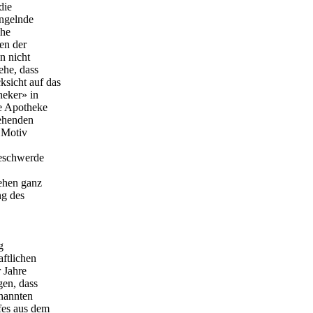
die
angelnde
che
en der
n nicht
ehe, dass
sicht auf das
heker» in
ne Apotheke
tehenden
s Motiv
Beschwerde
tehen ganz
ng des
g
ftlichen
 Jahre
gen, dass
enannten
fes aus dem