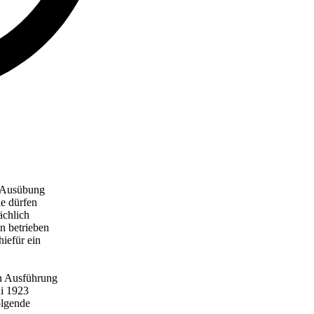
e Ausübung
ne dürfen
ächlich
n betrieben
hiefür ein
in Ausführung
ni 1923
olgende