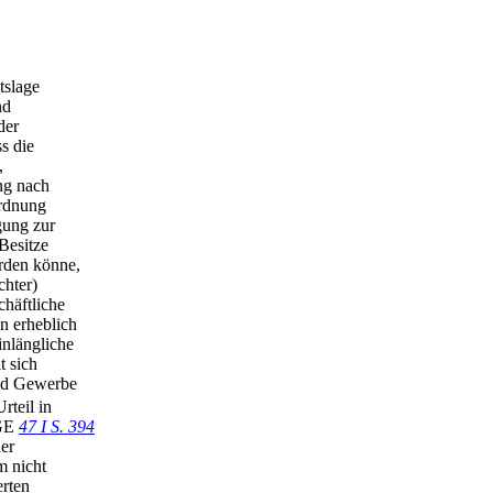
tslage
nd
der
s die
,
ng nach
ordnung
gung zur
Besitze
erden könne,
chter)
häftliche
n erheblich
inlängliche
t sich
und Gewerbe
rteil in
BGE
47 I S. 394
er
m nicht
erten