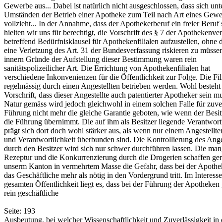
Gewerbe aus... Dabei ist natürlich nicht ausgeschlossen, dass sich unt
Umständen der Betrieb einer Apotheke zum Teil nach Art eines Gewe
vollzieht... In der Annahme, dass der Apothekerberuf ein freier Beruf 
hielten wir uns für berechtigt, die Vorschrift des § 7 der Apothekenv
betreffend Bedürfnisklausel für Apothekenfilialen aufzustellen, ohne 
eine Verletzung des Art. 31 der Bundesverfassung riskieren zu müsse
innern Gründe der Aufstellung dieser Bestimmung waren rein
sanitätspolizeilicher Art. Die Errichtung von Apothekenfilialen hat
verschiedene Inkonvenienzen für die Öffentlichkeit zur Folge. Die Fil
regelmässig durch einen Angestellten betrieben werden. Wohl besteht
Vorschrift, dass dieser Angestellte auch patentierter Apotheker sein m
Natur gemäss wird jedoch gleichwohl in einem solchen Falle für zuve
Führung nicht mehr die gleiche Garantie geboten, wie wenn der Besitz
die Führung übernimmt. Die auf ihm als Besitzer liegende Verantwortl
prägt sich dort doch wohl stärker aus, als wenn nur einem Angestellt
und Verantwortlichkeit überbunden sind. Die Kontrollierung des Ange
durch den Besitzer wird sich nur schwer durchführen lassen. Die ma
Rezeptur und die Konkurrenzierung durch die Drogerien schaffen ger
unserm Kanton in vermehrtem Masse die Gefahr, dass bei der Apoth
das Geschäftliche mehr als nötig in den Vordergrund tritt. Im Interesse
gesamten Öffentlichkeit liegt es, dass bei der Führung der Apotheken
rein geschäftliche
Seite: 193
Ausbeutung, bei welcher Wissenschaftlichkeit und Zuverlässigkeit in