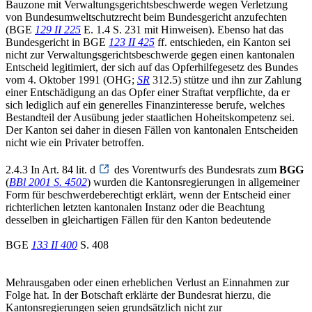
Bauzone mit Verwaltungsgerichtsbeschwerde wegen Verletzung
von Bundesumweltschutzrecht beim Bundesgericht anzufechten
(BGE
129 II 225
E. 1.4 S. 231 mit Hinweisen). Ebenso hat das
Bundesgericht in BGE
123 II 425
ff. entschieden, ein Kanton sei
nicht zur Verwaltungsgerichtsbeschwerde gegen einen kantonalen
Entscheid legitimiert, der sich auf das Opferhilfegesetz des Bundes
vom 4. Oktober 1991 (OHG;
SR
312.5) stütze und ihn zur Zahlung
einer Entschädigung an das Opfer einer Straftat verpflichte, da er
sich lediglich auf ein generelles Finanzinteresse berufe, welches
Bestandteil der Ausübung jeder staatlichen Hoheitskompetenz sei.
Der Kanton sei daher in diesen Fällen von kantonalen Entscheiden
nicht wie ein Privater betroffen.
2.4.3 In Art. 84 lit. d
des Vorentwurfs des Bundesrats zum
BGG
(
BBl 2001 S. 4502
) wurden die Kantonsregierungen in allgemeiner
Form für beschwerdeberechtigt erklärt, wenn der Entscheid einer
richterlichen letzten kantonalen Instanz oder die Beachtung
desselben in gleichartigen Fällen für den Kanton bedeutende
BGE
133 II 400
S. 408
Mehrausgaben oder einen erheblichen Verlust an Einnahmen zur
Folge hat. In der Botschaft erklärte der Bundesrat hierzu, die
Kantonsregierungen seien grundsätzlich nicht zur