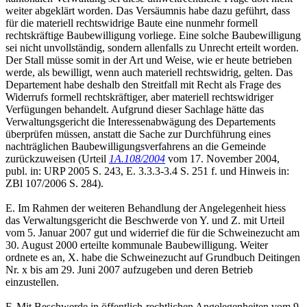
weiter abgeklärt worden. Das Versäumnis habe dazu geführt, dass
für die materiell rechtswidrige Baute eine nunmehr formell
rechtskräftige Baubewilligung vorliege. Eine solche Baubewilligung
sei nicht unvollständig, sondern allenfalls zu Unrecht erteilt worden.
Der Stall müsse somit in der Art und Weise, wie er heute betrieben
werde, als bewilligt, wenn auch materiell rechtswidrig, gelten. Das
Departement habe deshalb den Streitfall mit Recht als Frage des
Widerrufs formell rechtskräftiger, aber materiell rechtswidriger
Verfügungen behandelt. Aufgrund dieser Sachlage hätte das
Verwaltungsgericht die Interessenabwägung des Departements
überprüfen müssen, anstatt die Sache zur Durchführung eines
nachträglichen Baubewilligungsverfahrens an die Gemeinde
zurückzuweisen (Urteil
1A.108/2004
vom 17. November 2004,
publ. in: URP 2005 S. 243, E. 3.3.3-3.4 S. 251 f. und Hinweis in:
ZBl 107/2006 S. 284).
E. Im Rahmen der weiteren Behandlung der Angelegenheit hiess
das Verwaltungsgericht die Beschwerde von Y. und Z. mit Urteil
vom 5. Januar 2007 gut und widerrief die für die Schweinezucht am
30. August 2000 erteilte kommunale Baubewilligung. Weiter
ordnete es an, X. habe die Schweinezucht auf Grundbuch Deitingen
Nr. x bis am 29. Juni 2007 aufzugeben und deren Betrieb
einzustellen.
F. Mit Beschwerde in öffentlich-rechtlichen Angelegenheiten vom 9.