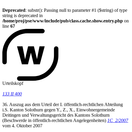
Deprecated
: substr(): Passing null to parameter #1 ($string) of type
string is deprecated in
/home/proj/pse/www/include/pub/class.cache.show.entry.php
on
line
67
Urteilskopf
133 II 400
36. Auszug aus dem Urteil der I. öffentlich-rechtlichen Abteilung
i.S. Kanton Solothurn gegen Y., Z., X., Einwohnergemeinde
Deitingen und Verwaltungsgericht des Kantons Solothurn
(Beschwerde in öffentlich-rechtlichen Angelegenheiten)
1C_2/2007
vom 4. Oktober 2007