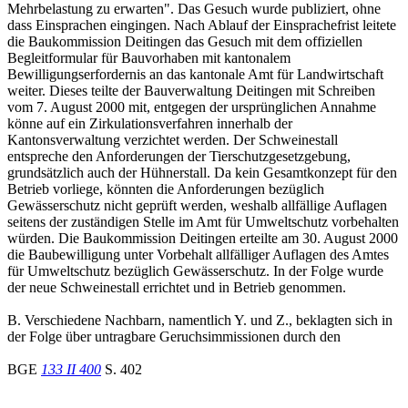
Mehrbelastung zu erwarten". Das Gesuch wurde publiziert, ohne
dass Einsprachen eingingen. Nach Ablauf der Einsprachefrist leitete
die Baukommission Deitingen das Gesuch mit dem offiziellen
Begleitformular für Bauvorhaben mit kantonalem
Bewilligungserfordernis an das kantonale Amt für Landwirtschaft
weiter. Dieses teilte der Bauverwaltung Deitingen mit Schreiben
vom 7. August 2000 mit, entgegen der ursprünglichen Annahme
könne auf ein Zirkulationsverfahren innerhalb der
Kantonsverwaltung verzichtet werden. Der Schweinestall
entspreche den Anforderungen der Tierschutzgesetzgebung,
grundsätzlich auch der Hühnerstall. Da kein Gesamtkonzept für den
Betrieb vorliege, könnten die Anforderungen bezüglich
Gewässerschutz nicht geprüft werden, weshalb allfällige Auflagen
seitens der zuständigen Stelle im Amt für Umweltschutz vorbehalten
würden. Die Baukommission Deitingen erteilte am 30. August 2000
die Baubewilligung unter Vorbehalt allfälliger Auflagen des Amtes
für Umweltschutz bezüglich Gewässerschutz. In der Folge wurde
der neue Schweinestall errichtet und in Betrieb genommen.
B. Verschiedene Nachbarn, namentlich Y. und Z., beklagten sich in
der Folge über untragbare Geruchsimmissionen durch den
BGE
133 II 400
S. 402