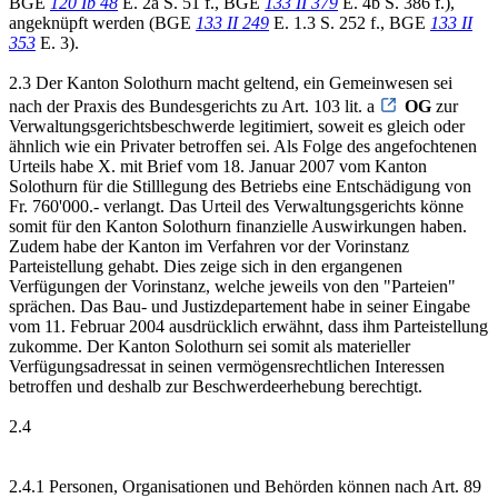
BGE
120 Ib 48
E. 2a S. 51 f., BGE
133 II 379
E. 4b S. 386 f.),
angeknüpft werden (BGE
133 II 249
E. 1.3 S. 252 f., BGE
133 II
353
E. 3).
2.3 Der Kanton Solothurn macht geltend, ein Gemeinwesen sei
nach der Praxis des Bundesgerichts zu Art. 103 lit. a
OG
zur
Verwaltungsgerichtsbeschwerde legitimiert, soweit es gleich oder
ähnlich wie ein Privater betroffen sei. Als Folge des angefochtenen
Urteils habe X. mit Brief vom 18. Januar 2007 vom Kanton
Solothurn für die Stilllegung des Betriebs eine Entschädigung von
Fr. 760'000.- verlangt. Das Urteil des Verwaltungsgerichts könne
somit für den Kanton Solothurn finanzielle Auswirkungen haben.
Zudem habe der Kanton im Verfahren vor der Vorinstanz
Parteistellung gehabt. Dies zeige sich in den ergangenen
Verfügungen der Vorinstanz, welche jeweils von den "Parteien"
sprächen. Das Bau- und Justizdepartement habe in seiner Eingabe
vom 11. Februar 2004 ausdrücklich erwähnt, dass ihm Parteistellung
zukomme. Der Kanton Solothurn sei somit als materieller
Verfügungsadressat in seinen vermögensrechtlichen Interessen
betroffen und deshalb zur Beschwerdeerhebung berechtigt.
2.4
2.4.1 Personen, Organisationen und Behörden können nach Art. 89