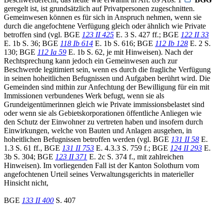
geregelt ist, ist grundsätzlich auf Privatpersonen zugeschnitten.
Gemeinwesen können es für sich in Anspruch nehmen, wenn sie
durch die angefochtene Verfügung gleich oder ähnlich wie Private
betroffen sind (vgl. BGE
123 II 425
E. 3 S. 427 ff.; BGE
122 II 33
E. 1b S. 36; BGE
118 Ib 614
E. 1b S. 616; BGE
112 Ib 128
E. 2 S.
130; BGE
112 Ia 59
E. 1b S. 62, je mit Hinweisen). Nach der
Rechtsprechung kann jedoch ein Gemeinwesen auch zur
Beschwerde legitimiert sein, wenn es durch die fragliche Verfügung
in seinen hoheitlichen Befugnissen und Aufgaben berührt wird. Die
Gemeinden sind mithin zur Anfechtung der Bewilligung für ein mit
Immissionen verbundenes Werk befugt, wenn sie als
Grundeigentümerinnen gleich wie Private immissionsbelastet sind
oder wenn sie als Gebietskorporationen öffentliche Anliegen wie
den Schutz der Einwohner zu vertreten haben und insofern durch
Einwirkungen, welche von Bauten und Anlagen ausgehen, in
hoheitlichen Befugnissen betroffen werden (vgl. BGE
131 II 58
E.
1.3 S. 61 ff., BGE
131 II 753
E. 4.3.3 S. 759 f.; BGE
124 II 293
E.
3b S. 304; BGE
123 II 371
E. 2c S. 374 f., mit zahlreichen
Hinweisen). Im vorliegenden Fall ist der Kanton Solothurn vom
angefochtenen Urteil seines Verwaltungsgerichts in materieller
Hinsicht nicht,
BGE
133 II 400
S. 407