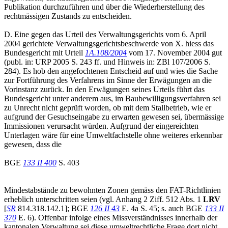
Publikation durchzuführen und über die Wiederherstellung des
rechtmässigen Zustands zu entscheiden.
D. Eine gegen das Urteil des Verwaltungsgerichts vom 6. April
2004 gerichtete Verwaltungsgerichtsbeschwerde von X. hiess das
Bundesgericht mit Urteil
1A.108/2004
vom 17. November 2004 gut
(publ. in: URP 2005 S. 243 ff. und Hinweis in: ZBl 107/2006 S.
284). Es hob den angefochtenen Entscheid auf und wies die Sache
zur Fortführung des Verfahrens im Sinne der Erwägungen an die
Vorinstanz zurück. In den Erwägungen seines Urteils führt das
Bundesgericht unter anderem aus, im Baubewilligungsverfahren sei
zu Unrecht nicht geprüft worden, ob mit dem Stallbetrieb, wie er
aufgrund der Gesuchseingabe zu erwarten gewesen sei, übermässige
Immissionen verursacht würden. Aufgrund der eingereichten
Unterlagen wäre für eine Umweltfachstelle ohne weiteres erkennbar
gewesen, dass die
BGE
133 II 400
S. 403
Mindestabstände zu bewohnten Zonen gemäss den FAT-Richtlinien
erheblich unterschritten seien (vgl. Anhang 2 Ziff. 512 Abs. 1
LRV
[
SR
814.318.142.1]; BGE
126 II 43
E. 4a S. 45; s. auch BGE
133 II
370
E. 6). Offenbar infolge eines Missverständnisses innerhalb der
kantonalen Verwaltung sei diese umweltrechtliche Frage dort nicht