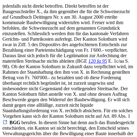
jedenfalls nicht direkt betroffen. Direkt betroffen ist der
Baugesuchsteller X., da ihm gegenüber die für die Schweinezucht
auf Grundbuch Deitingen Nr. x am 30. August 2000 erteilte
kommunale Baubewilligung widerrufen wird. Ferner wird ihm
befohlen, die Schweinezucht auf dem genannten Grundstück
einzustellen. Schliesslich werden ihm für das kantonale Verfahren
Gerichts- und Parteikosten auferlegt. Der Kanton Solothurn wird
zwar in Ziff. 5 des Dispositivs des angefochtenen Entscheids zur
Bezahlung einer Parteientschädigung von Fr. 1'600.- verpflichtet.
Daraus lässt sich jedoch für die Legitimation zur Anfechtung der
materiellen Streitsache nichts ableiten (BGE
120 Ia 95
E. 1c/aa S.
98). Ob der Kanton Solothurn in Zukunft dazu verpflichtet wird, im
Rahmen der Staatshaftung den ihm von X. in Rechnung gestellten
Betrag von Fr. 760'000.- zu bezahlen und ob diese Forderung
überhaupt rechtlich begründet ist, ist zurzeit ungewiss und
insbesondere nicht Gegenstand der vorliegenden Streitsache. Der
Kanton Solothurn führt anstelle von X. und ohne dessen Auftrag
Beschwerde gegen den Widerruf der Baubewilligung. Er will sich
damit gegen eine allfällige, zurzeit nicht liquide
Staatshaftungsforderung von X. rechtlich absichern. Für ein solches
Vorgehen kann sich der Kanton Solothurn nicht auf Art. 89 Abs. 1
BGG
berufen. In diesem Sinne hat denn auch das Bundesgericht
entschieden, ein Kanton sei nicht berechtigt, den Entscheid seines
Verwaltungsgerichts über die Bewilligung einer Baute innerhalb der