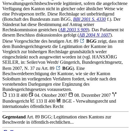
Verwaltungsgerichtsbeschwerde legitimiert, sofern die angefochtene
Verfügung den Kanton nicht in gleicher oder ähnlicher Weise wie
eine Privatperson treffe. Diese Rechtslage sei unbefriedigend
(Botschaft des Bundesrats zum BGG,
BBl 2001 S. 4330
f.). Der
Ständerat hat diese Bestimmung auf Antrag seiner
Rechtskommission gestrichen (
AB 2003 S 909
). Das Parlament ist
diesem Beschluss diskussionslos gefolgt (
AB 2004 N 1607
).
Diese Vorgeschichte des heutigen Art. 89
BGG
zeigt, dass mit
dem Bundesgerichtsgesetz die Legitimation der Kantone im
Vergleich zur bisherigen Rechtslage grundsätzlich weder
eingeschränkt noch ausgeweitet worden ist (vgl. HANSJÖRG
SEILER, in: Seiler/von Werdt/ Güngerich, Bundesgerichtsgesetz,
Bern 2007, N. 37 zu Art. 89
BGG
). Eine
Beschwerdeberechtigung der Kantone, wie sie der Kanton
Solothurn im vorliegenden Verfahren fordert, würde nach den
vorstehenden Darlegungen eine Ergänzung des
Bundesgerichtsgesetzes voraussetzen.
133 II 400
04. Oktober 2007
08. Dezember 2007
Bundesgericht
133 II 400
BGE - Verwaltungsrecht und
internationales öffentliches Recht
Gegenstand
Art. 89 BGG; Legitimation eines Kantons zur
Beschwerde in öffentlich-rechtlichen...