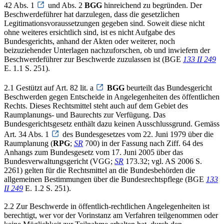
42 Abs. 1
und Abs. 2
BGG
hinreichend zu begründen. Der
Beschwerdeführer hat darzulegen, dass die gesetzlichen
Legitimationsvoraussetzungen gegeben sind. Soweit diese nicht
ohne weiteres ersichtlich sind, ist es nicht Aufgabe des
Bundesgerichts, anhand der Akten oder weiterer, noch
beizuziehender Unterlagen nachzuforschen, ob und inwiefern der
Beschwerdeführer zur Beschwerde zuzulassen ist (BGE
133 II 249
E. 1.1 S. 251).
2.1 Gestützt auf Art. 82 lit. a
BGG
beurteilt das Bundesgericht
Beschwerden gegen Entscheide in Angelegenheiten des öffentlichen
Rechts. Dieses Rechtsmittel steht auch auf dem Gebiet des
Raumplanungs- und Baurechts zur Verfügung. Das
Bundesgerichtsgesetz enthält dazu keinen Ausschlussgrund. Gemäss
Art. 34 Abs. 1
des Bundesgesetzes vom 22. Juni 1979 über die
Raumplanung (
RPG
;
SR
700) in der Fassung nach Ziff. 64 des
Anhangs zum Bundesgesetz vom 17. Juni 2005 über das
Bundesverwaltungsgericht (VGG;
SR
173.32; vgl. AS 2006 S.
2261) gelten für die Rechtsmittel an die Bundesbehörden die
allgemeinen Bestimmungen über die Bundesrechtspflege (BGE
133
II 249
E. 1.2 S. 251).
2.2 Zur Beschwerde in öffentlich-rechtlichen Angelegenheiten ist
berechtigt, wer vor der Vorinstanz am Verfahren teilgenommen oder