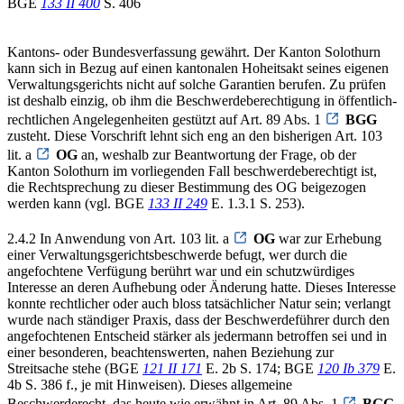
BGE
133 II 400
S. 406
Kantons- oder Bundesverfassung gewährt. Der Kanton Solothurn
kann sich in Bezug auf einen kantonalen Hoheitsakt seines eigenen
Verwaltungsgerichts nicht auf solche Garantien berufen. Zu prüfen
ist deshalb einzig, ob ihm die Beschwerdeberechtigung in öffentlich-
rechtlichen Angelegenheiten gestützt auf Art. 89 Abs. 1
BGG
zusteht. Diese Vorschrift lehnt sich eng an den bisherigen Art. 103
lit. a
OG
an, weshalb zur Beantwortung der Frage, ob der
Kanton Solothurn im vorliegenden Fall beschwerdeberechtigt ist,
die Rechtsprechung zu dieser Bestimmung des OG beigezogen
werden kann (vgl. BGE
133 II 249
E. 1.3.1 S. 253).
2.4.2 In Anwendung von Art. 103 lit. a
OG
war zur Erhebung
einer Verwaltungsgerichtsbeschwerde befugt, wer durch die
angefochtene Verfügung berührt war und ein schutzwürdiges
Interesse an deren Aufhebung oder Änderung hatte. Dieses Interesse
konnte rechtlicher oder auch bloss tatsächlicher Natur sein; verlangt
wurde nach ständiger Praxis, dass der Beschwerdeführer durch den
angefochtenen Entscheid stärker als jedermann betroffen sei und in
einer besonderen, beachtenswerten, nahen Beziehung zur
Streitsache stehe (BGE
121 II 171
E. 2b S. 174; BGE
120 Ib 379
E.
4b S. 386 f., je mit Hinweisen). Dieses allgemeine
Beschwerderecht, das heute wie erwähnt in Art. 89 Abs. 1
BGG