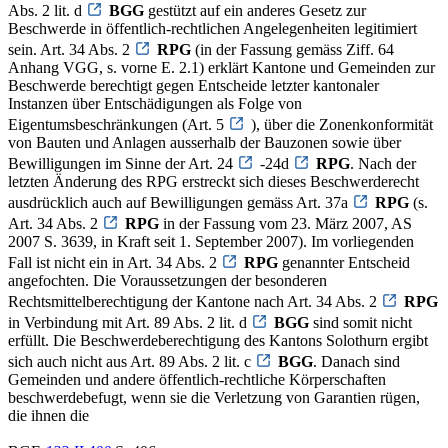
Abs. 2 lit. d
BGG
gestützt auf ein anderes Gesetz zur
Beschwerde in öffentlich-rechtlichen Angelegenheiten legitimiert
sein. Art. 34 Abs. 2
RPG
(in der Fassung gemäss Ziff. 64
Anhang VGG, s. vorne E. 2.1) erklärt Kantone und Gemeinden zur
Beschwerde berechtigt gegen Entscheide letzter kantonaler
Instanzen über Entschädigungen als Folge von
Eigentumsbeschränkungen (Art. 5
), über die Zonenkonformität
von Bauten und Anlagen ausserhalb der Bauzonen sowie über
Bewilligungen im Sinne der Art. 24
-24d
RPG
. Nach der
letzten Änderung des RPG erstreckt sich dieses Beschwerderecht
ausdrücklich auch auf Bewilligungen gemäss Art. 37a
RPG
(s.
Art. 34 Abs. 2
RPG
in der Fassung vom 23. März 2007, AS
2007 S. 3639, in Kraft seit 1. September 2007). Im vorliegenden
Fall ist nicht ein in Art. 34 Abs. 2
RPG
genannter Entscheid
angefochten. Die Voraussetzungen der besonderen
Rechtsmittelberechtigung der Kantone nach Art. 34 Abs. 2
RPG
in Verbindung mit Art. 89 Abs. 2 lit. d
BGG
sind somit nicht
erfüllt. Die Beschwerdeberechtigung des Kantons Solothurn ergibt
sich auch nicht aus Art. 89 Abs. 2 lit. c
BGG
. Danach sind
Gemeinden und andere öffentlich-rechtliche Körperschaften
beschwerdebefugt, wenn sie die Verletzung von Garantien rügen,
die ihnen die