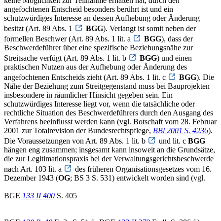
keine Möglichkeit zur Teilnahme erhalten hat, durch den
angefochtenen Entscheid besonders berührt ist und ein
schutzwürdiges Interesse an dessen Aufhebung oder Änderung
besitzt (Art. 89 Abs. 1
BGG
). Verlangt ist somit neben der
formellen Beschwer (Art. 89 Abs. 1 lit. a
BGG
), dass der
Beschwerdeführer über eine spezifische Beziehungsnähe zur
Streitsache verfügt (Art. 89 Abs. 1 lit. b
BGG
) und einen
praktischen Nutzen aus der Aufhebung oder Änderung des
angefochtenen Entscheids zieht (Art. 89 Abs. 1 lit. c
BGG
). Die
Nähe der Beziehung zum Streitgegenstand muss bei Bauprojekten
insbesondere in räumlicher Hinsicht gegeben sein. Ein
schutzwürdiges Interesse liegt vor, wenn die tatsächliche oder
rechtliche Situation des Beschwerdeführers durch den Ausgang des
Verfahrens beeinflusst werden kann (vgl. Botschaft vom 28. Februar
2001 zur Totalrevision der Bundesrechtspflege,
BBl 2001 S. 4236
).
Die Voraussetzungen von Art. 89 Abs. 1 lit. b
und lit. c
BGG
hängen eng zusammen; insgesamt kann insoweit an die Grundsätze,
die zur Legitimationspraxis bei der Verwaltungsgerichtsbeschwerde
nach Art. 103 lit. a
des früheren Organisationsgesetzes vom 16.
Dezember 1943 (
OG
; BS 3 S. 531) entwickelt worden sind (vgl.
BGE
133 II 400
S. 405