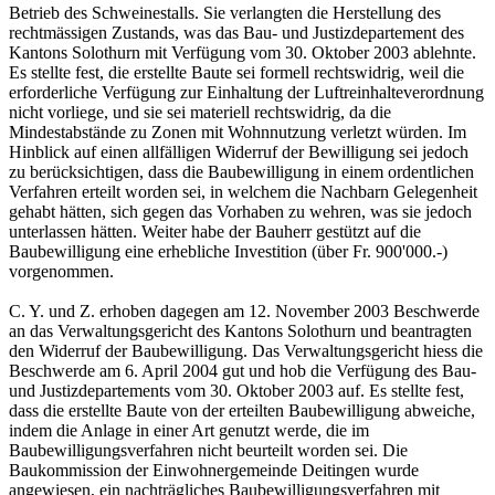
Betrieb des Schweinestalls. Sie verlangten die Herstellung des
rechtmässigen Zustands, was das Bau- und Justizdepartement des
Kantons Solothurn mit Verfügung vom 30. Oktober 2003 ablehnte.
Es stellte fest, die erstellte Baute sei formell rechtswidrig, weil die
erforderliche Verfügung zur Einhaltung der Luftreinhalteverordnung
nicht vorliege, und sie sei materiell rechtswidrig, da die
Mindestabstände zu Zonen mit Wohnnutzung verletzt würden. Im
Hinblick auf einen allfälligen Widerruf der Bewilligung sei jedoch
zu berücksichtigen, dass die Baubewilligung in einem ordentlichen
Verfahren erteilt worden sei, in welchem die Nachbarn Gelegenheit
gehabt hätten, sich gegen das Vorhaben zu wehren, was sie jedoch
unterlassen hätten. Weiter habe der Bauherr gestützt auf die
Baubewilligung eine erhebliche Investition (über Fr. 900'000.-)
vorgenommen.
C. Y. und Z. erhoben dagegen am 12. November 2003 Beschwerde
an das Verwaltungsgericht des Kantons Solothurn und beantragten
den Widerruf der Baubewilligung. Das Verwaltungsgericht hiess die
Beschwerde am 6. April 2004 gut und hob die Verfügung des Bau-
und Justizdepartements vom 30. Oktober 2003 auf. Es stellte fest,
dass die erstellte Baute von der erteilten Baubewilligung abweiche,
indem die Anlage in einer Art genutzt werde, die im
Baubewilligungsverfahren nicht beurteilt worden sei. Die
Baukommission der Einwohnergemeinde Deitingen wurde
angewiesen, ein nachträgliches Baubewilligungsverfahren mit