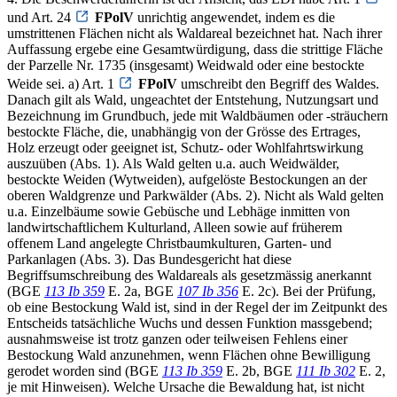
und Art. 24
FPolV
unrichtig angewendet, indem es die
umstrittenen Flächen nicht als Waldareal bezeichnet hat. Nach ihrer
Auffassung ergebe eine Gesamtwürdigung, dass die strittige Fläche
der Parzelle Nr. 1735 (insgesamt) Weidwald oder eine bestockte
Weide sei. a) Art. 1
FPolV
umschreibt den Begriff des Waldes.
Danach gilt als Wald, ungeachtet der Entstehung, Nutzungsart und
Bezeichnung im Grundbuch, jede mit Waldbäumen oder -sträuchern
bestockte Fläche, die, unabhängig von der Grösse des Ertrages,
Holz erzeugt oder geeignet ist, Schutz- oder Wohlfahrtswirkung
auszuüben (Abs. 1). Als Wald gelten u.a. auch Weidwälder,
bestockte Weiden (Wytweiden), aufgelöste Bestockungen an der
oberen Waldgrenze und Parkwälder (Abs. 2). Nicht als Wald gelten
u.a. Einzelbäume sowie Gebüsche und Lebhäge inmitten von
landwirtschaftlichem Kulturland, Alleen sowie auf früherem
offenem Land angelegte Christbaumkulturen, Garten- und
Parkanlagen (Abs. 3). Das Bundesgericht hat diese
Begriffsumschreibung des Waldareals als gesetzmässig anerkannt
(BGE
113 Ib 359
E. 2a, BGE
107 Ib 356
E. 2c). Bei der Prüfung,
ob eine Bestockung Wald ist, sind in der Regel der im Zeitpunkt des
Entscheids tatsächliche Wuchs und dessen Funktion massgebend;
ausnahmsweise ist trotz ganzen oder teilweisen Fehlens einer
Bestockung Wald anzunehmen, wenn Flächen ohne Bewilligung
gerodet worden sind (BGE
113 Ib 359
E. 2b, BGE
111 Ib 302
E. 2,
je mit Hinweisen). Welche Ursache die Bewaldung hat, ist nicht