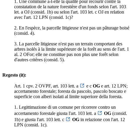
1. Une commune a-t-elle la qualité pour recourir contre la
constatation de la nature forestière d'un fonds selon l'art. 103
let. a OJ (consid. 1b) ou selon l'art. 103 let. c OJ en relation
avec l'art. 12 LPN (consid. 1c)?
2. En l'espèce, la parcelle litigieuse n'est pas un pâturage boisé
(consid. 4).
3. La parcelle litigieuse n'est pas un terrain comportant des
arbres isolés à la limite supérieure de la forêt au sens de l'art. 1
al. 2 OFor; elle ne constitue pas non plus une forêt selon
d'autres critères (consid. 5).
Regesto (it):
Art. 1 cpv. 2 OVPF, art. 103 lett. a
e c
OG
e art. 12 LPN;
accertamento forestale; foresta da pascolo, pascolo boscato e
superficie con alberi isolati al limite superiore della foresta.
1. Legittimazione di un comune per ricorrere contro un
accertamento forestale giusta l'art. 103 lett. a
OG
(consid.
1b) e giusta l'art. 103 lett. c
OG
in relazione con l'art. 12
LPN (consid. 1c).