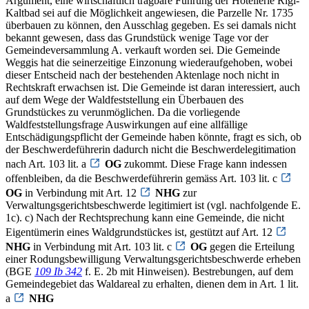
Argument, eine wirtschaftlich tragbare Führung der Hotellerie Rigi-
Kaltbad sei auf die Möglichkeit angewiesen, die Parzelle Nr. 1735
überbauen zu können, den Ausschlag gegeben. Es sei damals nicht
bekannt gewesen, dass das Grundstück wenige Tage vor der
Gemeindeversammlung A. verkauft worden sei. Die Gemeinde
Weggis hat die seinerzeitige Einzonung wiederaufgehoben, wobei
dieser Entscheid nach der bestehenden Aktenlage noch nicht in
Rechtskraft erwachsen ist. Die Gemeinde ist daran interessiert, auch
auf dem Wege der Waldfeststellung ein Überbauen des
Grundstückes zu verunmöglichen. Da die vorliegende
Waldfeststellungsfrage Auswirkungen auf eine allfällige
Entschädigungspflicht der Gemeinde haben könnte, fragt es sich, ob
der Beschwerdeführerin dadurch nicht die Beschwerdelegitimation
nach Art. 103 lit. a
OG
zukommt. Diese Frage kann indessen
offenbleiben, da die Beschwerdeführerin gemäss Art. 103 lit. c
OG
in Verbindung mit Art. 12
NHG
zur
Verwaltungsgerichtsbeschwerde legitimiert ist (vgl. nachfolgende E.
1c). c) Nach der Rechtsprechung kann eine Gemeinde, die nicht
Eigentümerin eines Waldgrundstückes ist, gestützt auf Art. 12
NHG
in Verbindung mit Art. 103 lit. c
OG
gegen die Erteilung
einer Rodungsbewilligung Verwaltungsgerichtsbeschwerde erheben
(BGE
109 Ib 342
f. E. 2b mit Hinweisen). Bestrebungen, auf dem
Gemeindegebiet das Waldareal zu erhalten, dienen dem in Art. 1 lit.
a
NHG