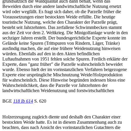
grundsätzlich die Waldqualität auch dann behält, wenn das
Beweiden durch eine andere landwirtschaftliche Nutzung ersetzt
wird oder wegfällt. Es fragt sich daher, ob die Parzelle früher die
Voraussetzungen einer bestockten Weide erfüllte. Die heutige
touristische Nutzung, welche den Charakter der Parzelle prägt,
besteht seit Jahrzehnten. Das zerfallene Schwimmbecken stammt
aus der Zeit vor dem 2. Weltkrieg. Die Minigolfanlage wurde in den
sechziger Jahren erstellt. Der bundesgerichtliche Experte konnte im
Gelände keine Spuren (Trittspuren von Rindern, Läger, Tränke)
ausfindig machen, die auf eine frühere Weidenutzung hinweisen
würden. Ebenfalls auf den in den Akten befindlichen
Luftaufnahmen von 1951 fehlen solche Spuren. Freilich erklärte der
Experte, dass "ganz früher" die Parzelle wahrscheinlich beweidet
wurde. Ebenso hielt der im vorinstanzlichen Verfahren beigezogene
Experte eine ursprüngliche Mischnutzung Weide/Holzproduktion
für wahrscheinlich. Diese Hinweise begründen indessen bloss eine
Wahrscheinlichkeit, dass die Parzelle vor Jahrzehnten der
landwirtschaftlichen Weidenutzung und forstwirtschaftlichen
BGE
118 Ib 614
S. 620
Holzerzeugung zugleich diente und deshalb den Charakter einer
bestockten Weide hatte. Es ist in diesem Zusammenhang auch zu
beachten, dass nach Ansicht des vorinstanzlichen Gutachters die