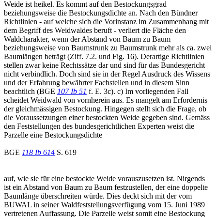
Weide ist heikel. Es kommt auf den Bestockungsgrad
beziehungsweise die Bestockungsdichte an. Nach den Bündner
Richtlinien - auf welche sich die Vorinstanz im Zusammenhang mit
dem Begriff des Weidwaldes beruft - verliert die Fläche den
Waldcharakter, wenn der Abstand von Baum zu Baum
beziehungsweise von Baumstrunk zu Baumstrunk mehr als ca. zwei
Baumlängen beträgt (Ziff. 7.2. und Fig. 16). Derartige Richtlinien
stellen zwar keine Rechtssätze dar und sind für das Bundesgericht
nicht verbindlich. Doch sind sie in der Regel Ausdruck des Wissens
und der Erfahrung bewährter Fachstellen und in diesem Sinn
beachtlich (BGE
107 Ib 51
f. E. 3c). c) Im vorliegenden Fall
scheidet Weidwald von vornherein aus. Es mangelt am Erfordernis
der gleichmässigen Bestockung. Hingegen stellt sich die Frage, ob
die Voraussetzungen einer bestockten Weide gegeben sind. Gemäss
den Feststellungen des bundesgerichtlichen Experten weist die
Parzelle eine Bestockungsdichte
BGE
118 Ib 614
S. 619
auf, wie sie für eine bestockte Weide vorauszusetzen ist. Nirgends
ist ein Abstand von Baum zu Baum festzustellen, der eine doppelte
Baumlänge überschreiten würde. Dies deckt sich mit der vom
BUWAL in seiner Waldfeststellungsverfügung vom 15. Juni 1989
vertretenen Auffassung. Die Parzelle weist somit eine Bestockung