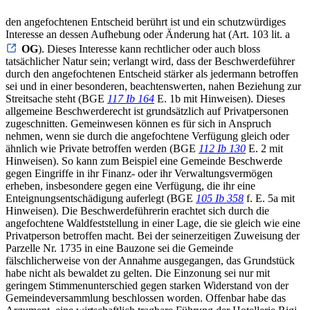
den angefochtenen Entscheid berührt ist und ein schutzwürdiges
Interesse an dessen Aufhebung oder Änderung hat (Art. 103 lit. a
OG
). Dieses Interesse kann rechtlicher oder auch bloss
tatsächlicher Natur sein; verlangt wird, dass der Beschwerdeführer
durch den angefochtenen Entscheid stärker als jedermann betroffen
sei und in einer besonderen, beachtenswerten, nahen Beziehung zur
Streitsache steht (BGE
117 Ib 164
E. 1b mit Hinweisen). Dieses
allgemeine Beschwerderecht ist grundsätzlich auf Privatpersonen
zugeschnitten. Gemeinwesen können es für sich in Anspruch
nehmen, wenn sie durch die angefochtene Verfügung gleich oder
ähnlich wie Private betroffen werden (BGE
112 Ib 130
E. 2 mit
Hinweisen). So kann zum Beispiel eine Gemeinde Beschwerde
gegen Eingriffe in ihr Finanz- oder ihr Verwaltungsvermögen
erheben, insbesondere gegen eine Verfügung, die ihr eine
Enteignungsentschädigung auferlegt (BGE
105 Ib 358
f. E. 5a mit
Hinweisen). Die Beschwerdeführerin erachtet sich durch die
angefochtene Waldfeststellung in einer Lage, die sie gleich wie eine
Privatperson betroffen macht. Bei der seinerzeitigen Zuweisung der
Parzelle Nr. 1735 in eine Bauzone sei die Gemeinde
fälschlicherweise von der Annahme ausgegangen, das Grundstück
habe nicht als bewaldet zu gelten. Die Einzonung sei nur mit
geringem Stimmenunterschied gegen starken Widerstand von der
Gemeindeversammlung beschlossen worden. Offenbar habe das