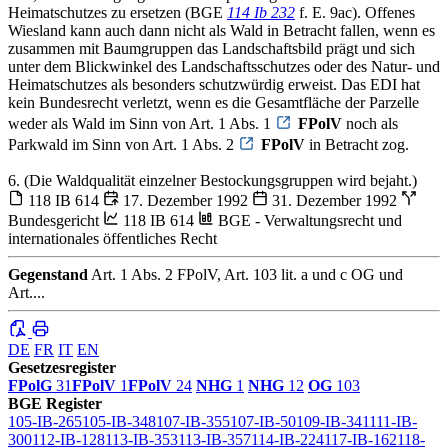
Heimatschutzes zu ersetzen (BGE
114 Ib 232
f. E. 9ac). Offenes
Wiesland kann auch dann nicht als Wald in Betracht fallen, wenn es
zusammen mit Baumgruppen das Landschaftsbild prägt und sich
unter dem Blickwinkel des Landschaftsschutzes oder des Natur- und
Heimatschutzes als besonders schutzwürdig erweist. Das EDI hat
kein Bundesrecht verletzt, wenn es die Gesamtfläche der Parzelle
weder als Wald im Sinn von Art. 1 Abs. 1
FPolV
noch als
Parkwald im Sinn von Art. 1 Abs. 2
FPolV
in Betracht zog.
6. (Die Waldqualität einzelner Bestockungsgruppen wird bejaht.)
118 IB 614
17. Dezember 1992
31. Dezember 1992
Bundesgericht
118 IB 614
BGE - Verwaltungsrecht und
internationales öffentliches Recht
Gegenstand
Art. 1 Abs. 2 FPolV, Art. 103 lit. a und c OG und
Art....
DE
FR
IT
EN
Gesetzesregister
FPolG
31
FPolV
1
FPolV
24
NHG
1
NHG
12
OG
103
BGE Register
105-IB-265
105-IB-348
107-IB-355
107-IB-50
109-IB-341
111-IB-
300
112-IB-128
113-IB-353
113-IB-357
114-IB-224
117-IB-162
118-