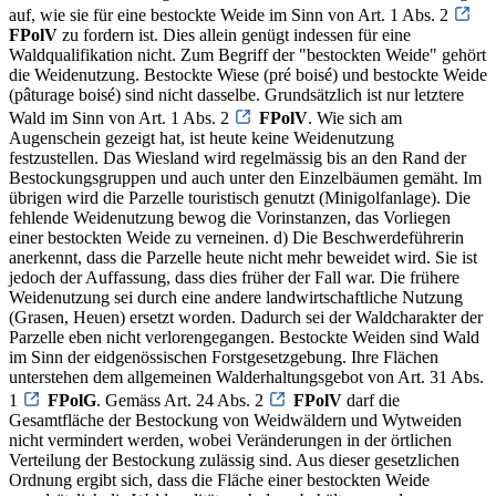
auf, wie sie für eine bestockte Weide im Sinn von Art. 1 Abs. 2
FPolV
zu fordern ist. Dies allein genügt indessen für eine
Waldqualifikation nicht. Zum Begriff der "bestockten Weide" gehört
die Weidenutzung. Bestockte Wiese (pré boisé) und bestockte Weide
(pâturage boisé) sind nicht dasselbe. Grundsätzlich ist nur letztere
Wald im Sinn von Art. 1 Abs. 2
FPolV
. Wie sich am
Augenschein gezeigt hat, ist heute keine Weidenutzung
festzustellen. Das Wiesland wird regelmässig bis an den Rand der
Bestockungsgruppen und auch unter den Einzelbäumen gemäht. Im
übrigen wird die Parzelle touristisch genutzt (Minigolfanlage). Die
fehlende Weidenutzung bewog die Vorinstanzen, das Vorliegen
einer bestockten Weide zu verneinen. d) Die Beschwerdeführerin
anerkennt, dass die Parzelle heute nicht mehr beweidet wird. Sie ist
jedoch der Auffassung, dass dies früher der Fall war. Die frühere
Weidenutzung sei durch eine andere landwirtschaftliche Nutzung
(Grasen, Heuen) ersetzt worden. Dadurch sei der Waldcharakter der
Parzelle eben nicht verlorengegangen. Bestockte Weiden sind Wald
im Sinn der eidgenössischen Forstgesetzgebung. Ihre Flächen
unterstehen dem allgemeinen Walderhaltungsgebot von Art. 31 Abs.
1
FPolG
. Gemäss Art. 24 Abs. 2
FPolV
darf die
Gesamtfläche der Bestockung von Weidwäldern und Wytweiden
nicht vermindert werden, wobei Veränderungen in der örtlichen
Verteilung der Bestockung zulässig sind. Aus dieser gesetzlichen
Ordnung ergibt sich, dass die Fläche einer bestockten Weide