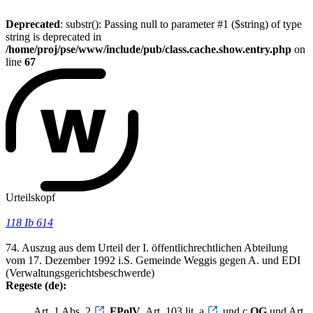
Deprecated
: substr(): Passing null to parameter #1 ($string) of type
string is deprecated in
/home/proj/pse/www/include/pub/class.cache.show.entry.php
on
line
67
Urteilskopf
118 Ib 614
74. Auszug aus dem Urteil der I. öffentlichrechtlichen Abteilung
vom 17. Dezember 1992 i.S. Gemeinde Weggis gegen A. und EDI
(Verwaltungsgerichtsbeschwerde)
Regeste (de):
Art. 1 Abs. 2
FPolV
, Art. 103 lit. a
und c
OG
und Art.