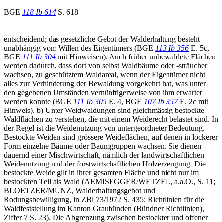
BGE
118 Ib 614
S. 618
entscheidend; das gesetzliche Gebot der Walderhaltung besteht
unabhängig vom Willen des Eigentümers (BGE
113 Ib 356
E. 5c,
BGE
111 Ib 304
mit Hinweisen). Auch früher unbewaldete Flächen
werden dadurch, dass dort von selbst Waldbäume oder -sträucher
wachsen, zu geschütztem Waldareal, wenn der Eigentümer nicht
alles zur Verhinderung der Bewaldung vorgekehrt hat, was unter
den gegebenen Umständen vernünftigerweise von ihm erwartet
werden konnte (BGE
111 Ib 305
E. 4, BGE
107 Ib 357
E. 2c mit
Hinweis). b) Unter Weidwaldungen sind gleichmässig bestockte
Waldflächen zu verstehen, die mit einem Weiderecht belastet sind. In
der Regel ist die Weidenutzung von untergeordneter Bedeutung.
Bestockte Weiden sind grössere Weideflächen, auf denen in lockerer
Form einzelne Bäume oder Baumgruppen wachsen. Sie dienen
dauernd einer Mischwirtschaft, nämlich der landwirtschaftlichen
Weidenutzung und der forstwirtschaftlichen Holzerzeugung. Die
bestockte Weide gilt in ihrer gesamten Fläche und nicht nur im
bestockten Teil als Wald (AEMISEGGER/WETZEL, a.a.O., S. 11;
BLOETZER/MUNZ, Walderhaltungsgebot und
Rodungsbewilligung, in ZBl 73/1972 S. 435; Richtlinien für die
Waldfeststellung im Kanton Graubünden (Bündner Richtlinien),
Ziffer 7 S. 23). Die Abgrenzung zwischen bestockter und offener