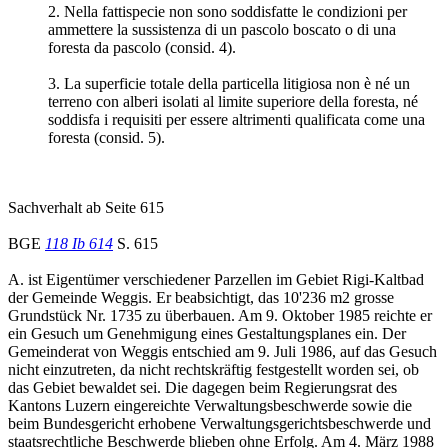
2. Nella fattispecie non sono soddisfatte le condizioni per
ammettere la sussistenza di un pascolo boscato o di una
foresta da pascolo (consid. 4).
3. La superficie totale della particella litigiosa non è né un
terreno con alberi isolati al limite superiore della foresta, né
soddisfa i requisiti per essere altrimenti qualificata come una
foresta (consid. 5).
Sachverhalt ab Seite 615
BGE
118 Ib 614
S. 615
A. ist Eigentümer verschiedener Parzellen im Gebiet Rigi-Kaltbad
der Gemeinde Weggis. Er beabsichtigt, das 10'236 m2 grosse
Grundstück Nr. 1735 zu überbauen. Am 9. Oktober 1985 reichte er
ein Gesuch um Genehmigung eines Gestaltungsplanes ein. Der
Gemeinderat von Weggis entschied am 9. Juli 1986, auf das Gesuch
nicht einzutreten, da nicht rechtskräftig festgestellt worden sei, ob
das Gebiet bewaldet sei. Die dagegen beim Regierungsrat des
Kantons Luzern eingereichte Verwaltungsbeschwerde sowie die
beim Bundesgericht erhobene Verwaltungsgerichtsbeschwerde und
staatsrechtliche Beschwerde blieben ohne Erfolg. Am 4. März 1988