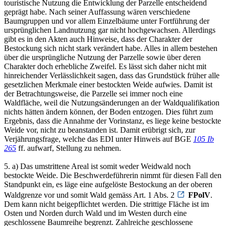
touristische Nutzung die Entwicklung der Parzelle entscheidend
geprägt habe. Nach seiner Auffassung wären verschiedene
Baumgruppen und vor allem Einzelbäume unter Fortführung der
ursprünglichen Landnutzung gar nicht hochgewachsen. Allerdings
gibt es in den Akten auch Hinweise, dass der Charakter der
Bestockung sich nicht stark verändert habe. Alles in allem bestehen
über die ursprüngliche Nutzung der Parzelle sowie über deren
Charakter doch erhebliche Zweifel. Es lässt sich daher nicht mit
hinreichender Verlässlichkeit sagen, dass das Grundstück früher alle
gesetzlichen Merkmale einer bestockten Weide aufwies. Damit ist
der Betrachtungsweise, die Parzelle sei immer noch eine
Waldfläche, weil die Nutzungsänderungen an der Waldqualifikation
nichts hätten ändern können, der Boden entzogen. Dies führt zum
Ergebnis, dass die Annahme der Vorinstanz, es liege keine bestockte
Weide vor, nicht zu beanstanden ist. Damit erübrigt sich, zur
Verjährungsfrage, welche das EDI unter Hinweis auf BGE
105 Ib
265
ff. aufwarf, Stellung zu nehmen.
5. a) Das umstrittene Areal ist somit weder Weidwald noch
bestockte Weide. Die Beschwerdeführerin nimmt für diesen Fall den
Standpunkt ein, es läge eine aufgelöste Bestockung an der oberen
Waldgrenze vor und somit Wald gemäss Art. 1 Abs. 2
FPolV
.
Dem kann nicht beigepflichtet werden. Die strittige Fläche ist im
Osten und Norden durch Wald und im Westen durch eine
geschlossene Baumreihe begrenzt. Zahlreiche geschlossene