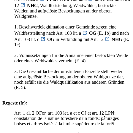
12
NHG
; Waldfeststellung; Weidwälder, bestockte
Weiden und aufgelöste Bestockungen an der oberen
Waldgrenze.
1. Beschwerdelegitimation einer Gemeinde gegen eine
Waldfeststellung nach Art. 103 lit. a
OG
(E. 1b) und nach
Art. 103 lit. c
OG
in Verbindung mit Art. 12
NHG
(E.
1c).
2. Voraussetzungen für die Annahme einer bestockten Weide
oder eines Weidwaldes verneint (E. 4).
3. Die Gesamtfläche der umstrittenen Parzelle stellt weder
eine aufgelöste Bestockung an der oberen Waldgrenze dar,
noch erfüllt sie die Waldqualifikation aus anderen Gründen
(E. 5).
Regeste (fr):
Art. 1 al. 2 OFor, art. 103 let. a et c OJ et art. 12 LPN;
constatation de la nature forestière d'un fonds; pâturages
boisés et arbres isolés à la limite supérieure de la forêt.