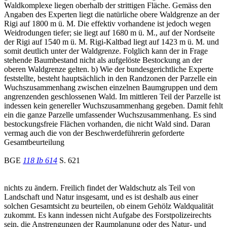
Waldkomplexe liegen oberhalb der strittigen Fläche. Gemäss den
Angaben des Experten liegt die natürliche obere Waldgrenze an der
Rigi auf 1800 m ü. M. Die effektiv vorhandene ist jedoch wegen
Weidrodungen tiefer; sie liegt auf 1680 m ü. M., auf der Nordseite
der Rigi auf 1540 m ü. M. Rigi-Kaltbad liegt auf 1423 m ü. M. und
somit deutlich unter der Waldgrenze. Folglich kann der in Frage
stehende Baumbestand nicht als aufgelöste Bestockung an der
oberen Waldgrenze gelten. b) Wie der bundesgerichtliche Experte
feststellte, besteht hauptsächlich in den Randzonen der Parzelle ein
Wuchszusammenhang zwischen einzelnen Baumgruppen und dem
angrenzenden geschlossenen Wald. Im mittleren Teil der Parzelle ist
indessen kein genereller Wuchszusammenhang gegeben. Damit fehlt
ein die ganze Parzelle umfassender Wuchszusammenhang. Es sind
bestockungsfreie Flächen vorhanden, die nicht Wald sind. Daran
vermag auch die von der Beschwerdeführerin geforderte
Gesamtbeurteilung
BGE
118 Ib 614
S. 621
nichts zu ändern. Freilich findet der Waldschutz als Teil von
Landschaft und Natur insgesamt, und es ist deshalb aus einer
solchen Gesamtsicht zu beurteilen, ob einem Gehölz Waldqualität
zukommt. Es kann indessen nicht Aufgabe des Forstpolizeirechts
sein, die Anstrengungen der Raumplanung oder des Natur- und