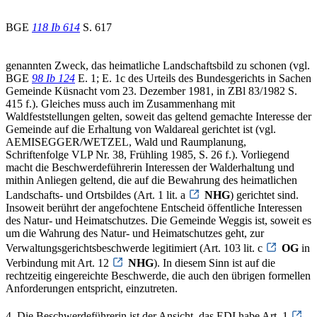
BGE
118 Ib 614
S. 617
genannten Zweck, das heimatliche Landschaftsbild zu schonen (vgl.
BGE
98 Ib 124
E. 1; E. 1c des Urteils des Bundesgerichts in Sachen
Gemeinde Küsnacht vom 23. Dezember 1981, in ZBl 83/1982 S.
415 f.). Gleiches muss auch im Zusammenhang mit
Waldfeststellungen gelten, soweit das geltend gemachte Interesse der
Gemeinde auf die Erhaltung von Waldareal gerichtet ist (vgl.
AEMISEGGER/WETZEL, Wald und Raumplanung,
Schriftenfolge VLP Nr. 38, Frühling 1985, S. 26 f.). Vorliegend
macht die Beschwerdeführerin Interessen der Walderhaltung und
mithin Anliegen geltend, die auf die Bewahrung des heimatlichen
Landschafts- und Ortsbildes (Art. 1 lit. a
NHG
) gerichtet sind.
Insoweit berührt der angefochtene Entscheid öffentliche Interessen
des Natur- und Heimatschutzes. Die Gemeinde Weggis ist, soweit es
um die Wahrung des Natur- und Heimatschutzes geht, zur
Verwaltungsgerichtsbeschwerde legitimiert (Art. 103 lit. c
OG
in
Verbindung mit Art. 12
NHG
). In diesem Sinn ist auf die
rechtzeitig eingereichte Beschwerde, die auch den übrigen formellen
Anforderungen entspricht, einzutreten.
4. Die Beschwerdeführerin ist der Ansicht, das EDI habe Art. 1