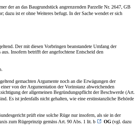
ntümer der an das Baugrundstück angrenzenden Parzelle Nr. 2647, GB
; dazu ist er ohne Weiteres befugt. In der Sache wendet er sich
geltend. Der mit diesen Vorbringen beanstandete Umfang der
us. Insofern betrifft der angefochtene Entscheid den
b.
rde geltend gemachten Argumente noch an die Erwägungen der
 einer von der Argumentation der Vorinstanz abweichenden
ksichtigung der allgemeinen Begründungspflicht der Beschwerde (Art.
nd. Es ist jedenfalls nicht gehalten, wie eine erstinstanzliche Behörde
ndesgericht prüft eine solche Rüge nur insofern, als sie in der
xis zum Rügeprinzip gemäss Art. 90 Abs. 1 lit. b
OG
(vgl. dazu