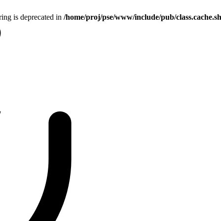
tring is deprecated in
/home/proj/pse/www/include/pub/class.cache.s