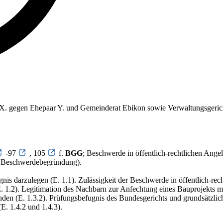
.S. X. gegen Ehepaar Y. und Gemeinderat Ebikon sowie Verwaltungsgeric
-97
, 105
f.
BGG
; Beschwerde in öffentlich-rechtlichen Ang
, Beschwerdebegründung).
gnis darzulegen (E. 1.1). Zulässigkeit der Beschwerde in öffentlich-r
 1.2). Legitimation des Nachbarn zur Anfechtung eines Bauprojekts mi
den (E. 1.3.2). Prüfungsbefugnis des Bundesgerichts und grundsätzli
E. 1.4.2 und 1.4.3).