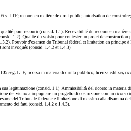
, 105 s. LTF; recours en matière de droit public; autorisation de construir
a qualité pour recourir (consid. 1.1). Recevabilité du recours en matière
onsid. 1.2). Qualité du voisin pour contester un projet de construction p
1.3.2). Pouvoir d'examen du Tribunal fédéral et limitation en principe 
 sont invoqués (consid. 1.4.2 et 1.4.3).
, 105 seg. LTF; ricorso in materia di diritto pubblico; licenza edilizia; ri
sua legittimazione (consid. 1.1). Ammissibilità del ricorso in materia di d
azione del vicino a impugnare un progetto di costruzione con un ricorso i
di esame del Tribunale federale e limitazione di massima alla disamina de
amento dei fatti (consid. 1.4.2 e 1.4.3).