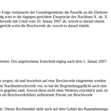
Folge veräusserte der Grundeigentümer die Parzelle an die Eheleute
 wies er die dagegen gerichtete Einsprache des Nachbarn X. ab. X.
erde mit Urteil vom 10. Januar 2007 ab, soweit es darauf eintrat.
icht weist die Beschwerde ab, soweit es darauf eintritt.
etreten. Der angefochtene Entscheid erging nach dem 1. Januar 2007.
es wegen, ob und inwiefern auf eine Beschwerde eingetreten werden
iche Nachbarbeschwerde vor, so hat die Begründungspflicht auch eine
gegeben sind. Soweit diese nicht ohne Weiteres ersichtlich sind, ist
r als Beschwerdeführer auftretende Private zur Beschwerde
ts. Dieses Rechtsmittel steht auch auf dem Gebiet des Raumplanungs-