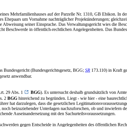
nes Mehrfamilienhauses auf der Parzelle Nr. 1310, GB Ebikon. In der 
Ehepaars um Vornahme nachträglicher Projektänderungen; gleichzeitig
 Abweisung seiner Einsprache. Das Verwaltungsgericht wies die Beschw
ht Beschwerde in öffentlich-rechtlichen Angelegenheiten. Das Bundesger
das Bundesgericht (Bundesgerichtsgesetz, BGG;
SR
173.110) in Kraft g
sgesetz anwendbar.
rt. 29 Abs. 1
BGG
). Es untersucht deshalb grundsätzlich von Amt
s. 2
BGG
hinreichend zu begründen. Liegt - wie hier - eine baurechtl
r hat darzulegen, dass die gesetzlichen Legitimationsvoraussetzungen 
r, noch beizuziehender Unterlagen nachzuforschen, ob und inwiefern de
reichende Auseinandersetzung mit den Sachurteilsvoraussetzungen.
schwerden gegen Entscheide in Angelegenheiten des öffentlichen Rech