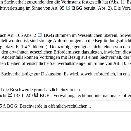
n Sachverhalt zugrunde, den die Vorinstanz festgestellt hat (Abs. 1). 
echtsverletzung im Sinne von Art. 95
BGG
beruht (Abs. 2). Die Vora
ach Art. 105 Abs. 2
BGG
stimmen im Wesentlichen überein. Soweit 
ittelt worden ist, sind strenge Anforderungen an die Begründungspflic
. dazu E. 1.4.2, hiervor). Demzufolge genügt es nicht, einen von den
 den erwähnten gesetzlichen Erfordernissen darzulegen, inwiefern diese
 Andernfalls können Vorbringen mit Bezug auf einen Sachverhalt, der 
lten bleiben offensichtliche Sachverhaltsmängel im Sinne von Art. 105
 Sachverhaltsrüge zur Diskussion. Es wird, soweit erforderlich, im e
auf die Beschwerde grundsätzlich einzutreten.
icht
133 II 249
BGE - Verwaltungsrecht und internationales öffen
105 f. BGG; Beschwerde in öffentlich-rechtlichen...