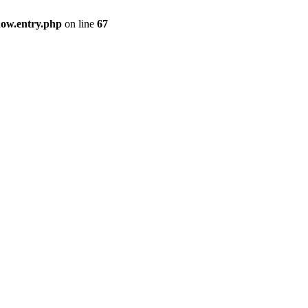
how.entry.php
on line
67