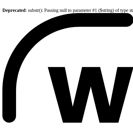
Deprecated
: substr(): Passing null to parameter #1 ($string) of type s