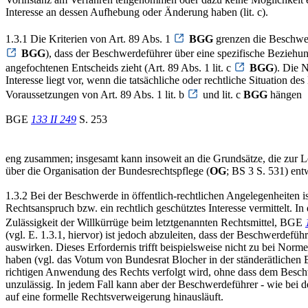
Interesse an dessen Aufhebung oder Änderung haben (lit. c).
1.3.1 Die Kriterien von Art. 89 Abs. 1
BGG
grenzen die Beschwer
BGG
), dass der Beschwerdeführer über eine spezifische Beziehung
angefochtenen Entscheids zieht (Art. 89 Abs. 1 lit. c
BGG
). Die 
Interesse liegt vor, wenn die tatsächliche oder rechtliche Situation 
Voraussetzungen von Art. 89 Abs. 1 lit. b
und lit. c
BGG
hängen
BGE
133 II 249
S. 253
eng zusammen; insgesamt kann insoweit an die Grundsätze, die zur Le
über die Organisation der Bundesrechtspflege (
OG
; BS 3 S. 531) en
1.3.2 Bei der Beschwerde in öffentlich-rechtlichen Angelegenheiten 
Rechtsanspruch bzw. ein rechtlich geschütztes Interesse vermittelt. 
Zulässigkeit der Willkürrüge beim letztgenannten Rechtsmittel, BGE
(vgl. E. 1.3.1, hiervor) ist jedoch abzuleiten, dass der Beschwerdefü
auswirken. Dieses Erfordernis trifft beispielsweise nicht zu bei No
haben (vgl. das Votum von Bundesrat Blocher in der ständerätliche
richtigen Anwendung des Rechts verfolgt wird, ohne dass dem Beschwe
unzulässig. In jedem Fall kann aber der Beschwerdeführer - wie bei
auf eine formelle Rechtsverweigerung hinausläuft.