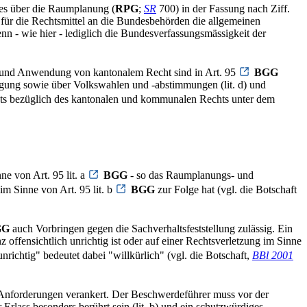
es über die Raumplanung (
RPG
;
SR
700) in der Fassung nach Ziff.
für die Rechtsmittel an die Bundesbehörden die allgemeinen
n - wie hier - lediglich die Bundesverfassungsmässigkeit der
und Anwendung von kantonalem Recht sind in Art. 95
BGG
tigung sowie über Volkswahlen und -abstimmungen (lit. d) und
hts bezüglich des kantonalen und kommunalen Rechts unter dem
e von Art. 95 lit. a
BGG
- so das Raumplanungs- und
im Sinne von Art. 95 lit. b
BGG
zur Folge hat (vgl. die Botschaft
GG
auch Vorbringen gegen die Sachverhaltsfeststellung zulässig. Ein
ffensichtlich unrichtig ist oder auf einer Rechtsverletzung im Sinne
ichtig" bedeutet dabei "willkürlich" (vgl. die Botschaft,
BBl 2001
i Anforderungen verankert. Der Beschwerdeführer muss vor der
rlass besonders berührt sein (lit. b) und ein schutzwürdiges