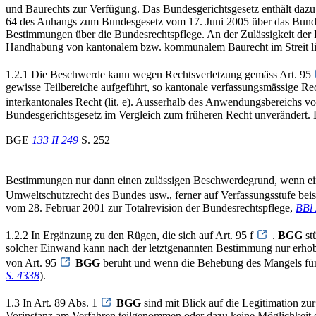
und Baurechts zur Verfügung. Das Bundesgerichtsgesetz enthält daz
64 des Anhangs zum Bundesgesetz vom 17. Juni 2005 über das Bun
Bestimmungen über die Bundesrechtspflege. An der Zulässigkeit der B
Handhabung von kantonalem bzw. kommunalem Baurecht im Streit li
1.2.1 Die Beschwerde kann wegen Rechtsverletzung gemäss Art. 95
gewisse Teilbereiche aufgeführt, so kantonale verfassungsmässige Re
interkantonales Recht (lit. e). Ausserhalb des Anwendungsbereichs von
Bundesgerichtsgesetz im Vergleich zum früheren Recht unverändert. 
BGE
133 II 249
S. 252
Bestimmungen nur dann einen zulässigen Beschwerdegrund, wenn eine 
Umweltschutzrecht des Bundes usw., ferner auf Verfassungsstufe beis
vom 28. Februar 2001 zur Totalrevision der Bundesrechtspflege,
BBl 
1.2.2 In Ergänzung zu den Rügen, die sich auf Art. 95 f
.
BGG
st
solcher Einwand kann nach der letztgenannten Bestimmung nur erhoben
von Art. 95
BGG
beruht und wenn die Behebung des Mangels für d
S. 4338
).
1.3 In Art. 89 Abs. 1
BGG
sind mit Blick auf die Legitimation z
Vorinstanz am Verfahren teilgenommen oder dazu keine Möglichkeit erh