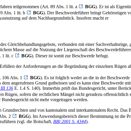
fahren teilgenommen (Art. 89 Abs. 1 lit. a
BGG
). Er ist als Eige
 Abs. 1 lit. b
BGG
). Der Beschwerdeführer bringt Gehörsrügen vor
Ausnutzung auf dem Nachbargrundstück. Insofern macht er
des Gleichbehandlungsgebots, verbunden mit einer Sachverhaltsrüge, 
lichem Masse auf die Nutzung der Liegenschaft des Beschwerdeführers a
1 lit. c
BGG
). Dieser ist somit zur Beschwerde befugt.
 Erfüllen der Anforderungen an die Begründung der einzelnen Rügen a
. 106 Abs. 1
BGG
). Es ist folglich weder an die in der Beschwe
s dem angerufenen Grund gutheissen und es kann eine Beschwerde mit
III 136
E. 1.4 S. 140). Immerhin prüft das Bundesgericht, unter Berüc
en Rügen, sofern die rechtlichen Mängel nicht geradezu offensichtlich si
or Bundesgericht nicht mehr vorgetragen werden.
 von Grundrechten und von kantonalem und interkantonalem Recht. Das Bu
 Abs. 2
BGG
). Im Anwendungsbereich dieser Bestimmung ist die Pra
zuführen (vgl. die Botschaft,
BBl 2001 S. 4344
).