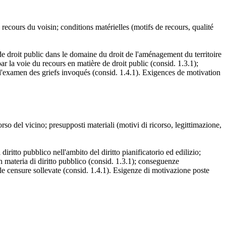
e; recours du voisin; conditions matérielles (motifs de recours, qualité
 de droit public dans le domaine du droit de l'aménagement du territoire
ar la voie du recours en matière de droit public (consid. 1.3.1);
à l'examen des griefs invoqués (consid. 1.4.1). Exigences de motivation
corso del vicino; presupposti materiali (motivi di ricorso, legittimazione,
iritto pubblico nell'ambito del diritto pianificatorio ed edilizio;
n materia di diritto pubblico (consid. 1.3.1); conseguenze
lle censure sollevate (consid. 1.4.1). Esigenze di motivazione poste