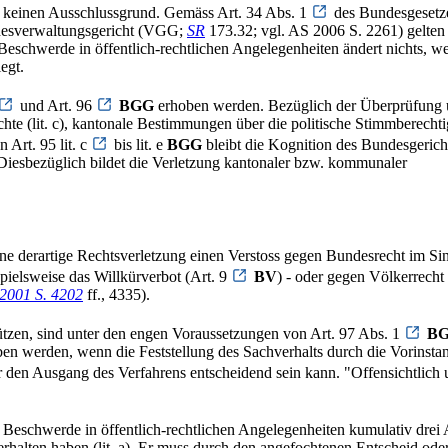
u keinen Ausschlussgrund. Gemäss Art. 34 Abs. 1
des Bundesgesetz
desverwaltungsgericht (VGG;
SR
173.32; vgl. AS 2006 S. 2261) gelten 
eschwerde in öffentlich-rechtlichen Angelegenheiten ändert nichts, wen
egt.
und Art. 96
BGG
erhoben werden. Bezüglich der Überprüfung 
chte (lit. c), kantonale Bestimmungen über die politische Stimmberech
 Art. 95 lit. c
bis lit. e
BGG
bleibt die Kognition des Bundesgeric
Diesbezüglich bildet die Verletzung kantonaler bzw. kommunaler
derartige Rechtsverletzung einen Verstoss gegen Bundesrecht im Sinn
pielsweise das Willkürverbot (Art. 9
BV
) - oder gegen Völkerrecht 
2001 S. 4202
ff., 4335).
ützen, sind unter den engen Voraussetzungen von Art. 97 Abs. 1
B
 werden, wenn die Feststellung des Sachverhalts durch die Vorinstanz o
en Ausgang des Verfahrens entscheidend sein kann. "Offensichtlich unr
ur Beschwerde in öffentlich-rechtlichen Angelegenheiten kumulativ dre
alten haben (lit. a). Er muss durch den angefochtenen Entscheid oder E