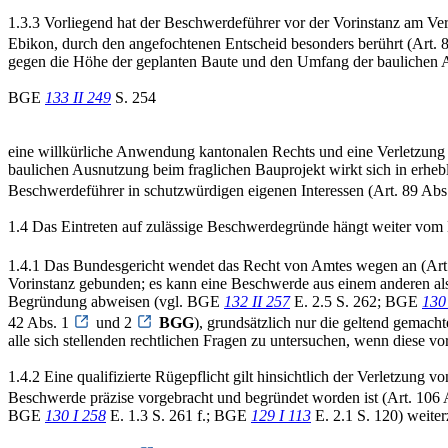
1.3.3 Vorliegend hat der Beschwerdeführer vor der Vorinstanz am Ver
Ebikon, durch den angefochtenen Entscheid besonders berührt (Art. 89
gegen die Höhe der geplanten Baute und den Umfang der baulichen 
BGE
133 II 249
S. 254
eine willkürliche Anwendung kantonalen Rechts und eine Verletzung 
baulichen Ausnutzung beim fraglichen Bauprojekt wirkt sich in erheb
Beschwerdeführer in schutzwürdigen eigenen Interessen (Art. 89 Abs. 
1.4 Das Eintreten auf zulässige Beschwerdegründe hängt weiter vom
1.4.1 Das Bundesgericht wendet das Recht von Amtes wegen an (Art
Vorinstanz gebunden; es kann eine Beschwerde aus einem anderen al
Begründung abweisen (vgl. BGE
132 II 257
E. 2.5 S. 262; BGE
130 
42 Abs. 1
und 2
BGG
), grundsätzlich nur die geltend gemacht
alle sich stellenden rechtlichen Fragen zu untersuchen, wenn diese v
1.4.2 Eine qualifizierte Rügepflicht gilt hinsichtlich der Verletzung
Beschwerde präzise vorgebracht und begründet worden ist (Art. 106
BGE
130 I 258
E. 1.3 S. 261 f.; BGE
129 I 113
E. 2.1 S. 120) weiter