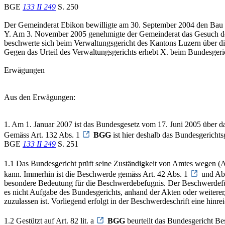
BGE
133 II 249
S. 250
Der Gemeinderat Ebikon bewilligte am 30. September 2004 den Bau ei
Y. Am 3. November 2005 genehmigte der Gemeinderat das Gesuch des 
beschwerte sich beim Verwaltungsgericht des Kantons Luzern über die
Gegen das Urteil des Verwaltungsgerichts erhebt X. beim Bundesgeric
Erwägungen
Aus den Erwägungen:
1. Am 1. Januar 2007 ist das Bundesgesetz vom 17. Juni 2005 über 
Gemäss Art. 132 Abs. 1
BGG
ist hier deshalb das Bundesgericht
BGE
133 II 249
S. 251
1.1 Das Bundesgericht prüft seine Zuständigkeit von Amtes wegen (A
kann. Immerhin ist die Beschwerde gemäss Art. 42 Abs. 1
und Ab
besondere Bedeutung für die Beschwerdebefugnis. Der Beschwerdeführe
es nicht Aufgabe des Bundesgerichts, anhand der Akten oder weitere
zuzulassen ist. Vorliegend erfolgt in der Beschwerdeschrift eine hin
1.2 Gestützt auf Art. 82 lit. a
BGG
beurteilt das Bundesgericht Be