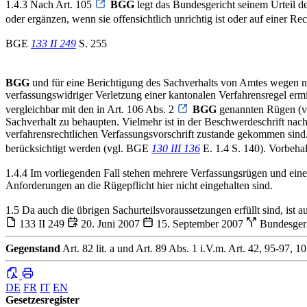
1.4.3 Nach Art. 105
BGG
legt das Bundesgericht seinem Urteil de
oder ergänzen, wenn sie offensichtlich unrichtig ist oder auf einer R
BGE
133 II 249
S. 255
BGG
und für eine Berichtigung des Sachverhalts von Amtes wegen n
verfassungswidriger Verletzung einer kantonalen Verfahrensregel erm
vergleichbar mit den in Art. 106 Abs. 2
BGG
genannten Rügen (vgl
Sachverhalt zu behaupten. Vielmehr ist in der Beschwerdeschrift nach
verfahrensrechtlichen Verfassungsvorschrift zustande gekommen sind.
berücksichtigt werden (vgl. BGE
130 III 136
E. 1.4 S. 140). Vorbeha
1.4.4 Im vorliegenden Fall stehen mehrere Verfassungsrügen und eine
Anforderungen an die Rügepflicht hier nicht eingehalten sind.
1.5 Da auch die übrigen Sachurteilsvoraussetzungen erfüllt sind, ist 
133 II 249
20. Juni 2007
15. September 2007
Bundesger
Gegenstand
Art. 82 lit. a und Art. 89 Abs. 1 i.V.m. Art. 42, 95-97, 
DE
FR
IT
EN
Gesetzesregister