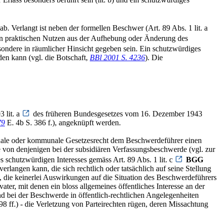
Verlangt ist neben der formellen Beschwer (Art. 89 Abs. 1 lit. a
en praktischen Nutzen aus der Aufhebung oder Änderung des
ondere in räumlicher Hinsicht gegeben sein. Ein schutzwürdiges
den kann (vgl. die Botschaft,
BBl 2001 S. 4236
). Die
 lit. a
des früheren Bundesgesetzes vom 16. Dezember 1943
79
E. 4b S. 386 f.), angeknüpft werden.
ntonale oder kommunale Gesetzesrecht dem Beschwerdeführer einen
e von denjenigen bei der subsidiären Verfassungsbeschwerde (vgl. zur
s schutzwürdigen Interesses gemäss Art. 89 Abs. 1 lit. c
BGG
rlangen kann, die sich rechtlich oder tatsächlich auf seine Stellung
, die keinerlei Auswirkungen auf die Situation des Beschwerdeführers
ter, mit denen ein bloss allgemeines öffentliches Interesse an der
d bei der Beschwerde in öffentlich-rechtlichen Angelegenheiten
98 ff.) - die Verletzung von Parteirechten rügen, deren Missachtung