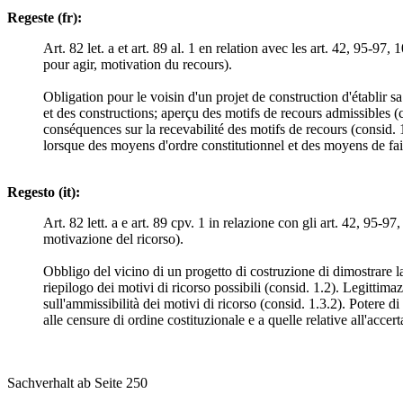
Regeste (fr):
Art. 82 let. a et art. 89 al. 1 en relation avec les art. 42, 95-97
pour agir, motivation du recours).
Obligation pour le voisin d'un projet de construction d'établir s
et des constructions; aperçu des motifs de recours admissibles (c
conséquences sur la recevabilité des motifs de recours (consid. 
lorsque des moyens d'ordre constitutionnel et des moyens de fait
Regesto (it):
Art. 82 lett. a e art. 89 cpv. 1 in relazione con gli art. 42, 95-97
motivazione del ricorso).
Obbligo del vicino di un progetto di costruzione di dimostrare la 
riepilogo dei motivi di ricorso possibili (consid. 1.2). Legittim
sull'ammissibilità dei motivi di ricorso (consid. 1.3.2). Potere 
alle censure di ordine costituzionale e a quelle relative all'accert
Sachverhalt ab Seite 250