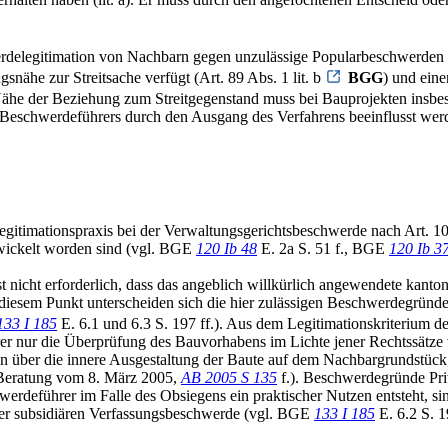
delegitimation von Nachbarn gegen unzulässige Popularbeschwerden ab. 
snähe zur Streitsache verfügt (Art. 89 Abs. 1 lit. b
BGG
) und ein
Nähe der Beziehung zum Streitgegenstand muss bei Bauprojekten insbes
des Beschwerdeführers durch den Ausgang des Verfahrens beeinflusst wer
gitimationspraxis bei der Verwaltungsgerichtsbeschwerde nach Art. 103
twickelt worden sind (vgl. BGE
120 Ib 48
E. 2a S. 51 f., BGE
120 Ib 3
ist nicht erforderlich, dass das angeblich willkürlich angewendete ka
In diesem Punkt unterscheiden sich die hier zulässigen Beschwerdegründ
133 I 185
E. 6.1 und 6.3 S. 197 ff.). Aus dem Legitimationskriterium de
hrer nur die Überprüfung des Bauvorhabens im Lichte jener Rechtssätze ve
rmen über die innere Ausgestaltung der Baute auf dem Nachbargrundstück
n Beratung vom 8. März 2005,
AB 2005 S 135
f.). Beschwerdegründe Priva
rdeführer im Falle des Obsiegens ein praktischer Nutzen entsteht, sin
 der subsidiären Verfassungsbeschwerde (vgl. BGE
133 I 185
E. 6.2 S. 1