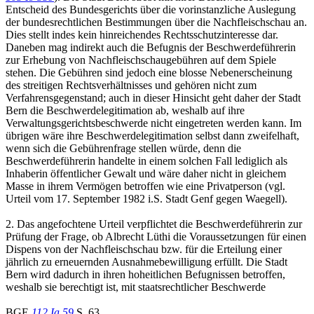
Entscheid des Bundesgerichts über die vorinstanzliche Auslegung
der bundesrechtlichen Bestimmungen über die Nachfleischschau an.
Dies stellt indes kein hinreichendes Rechtsschutzinteresse dar.
Daneben mag indirekt auch die Befugnis der Beschwerdeführerin
zur Erhebung von Nachfleischschaugebühren auf dem Spiele
stehen. Die Gebühren sind jedoch eine blosse Nebenerscheinung
des streitigen Rechtsverhältnisses und gehören nicht zum
Verfahrensgegenstand; auch in dieser Hinsicht geht daher der Stadt
Bern die Beschwerdelegitimation ab, weshalb auf ihre
Verwaltungsgerichtsbeschwerde nicht eingetreten werden kann. Im
übrigen wäre ihre Beschwerdelegitimation selbst dann zweifelhaft,
wenn sich die Gebührenfrage stellen würde, denn die
Beschwerdeführerin handelte in einem solchen Fall lediglich als
Inhaberin öffentlicher Gewalt und wäre daher nicht in gleichem
Masse in ihrem Vermögen betroffen wie eine Privatperson (vgl.
Urteil vom 17. September 1982 i.S. Stadt Genf gegen Waegell).
2. Das angefochtene Urteil verpflichtet die Beschwerdeführerin zur
Prüfung der Frage, ob Albrecht Lüthi die Voraussetzungen für einen
Dispens von der Nachfleischschau bzw. für die Erteilung einer
jährlich zu erneuernden Ausnahmebewilligung erfüllt. Die Stadt
Bern wird dadurch in ihren hoheitlichen Befugnissen betroffen,
weshalb sie berechtigt ist, mit staatsrechtlicher Beschwerde
BGE
112 Ia 59
S. 63