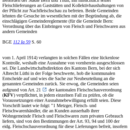
Behörden der Städte Bern und Thun, ihn hinsichtlich seiner
Fleischlieferungen an Gaststätten und Kollektivhaushaltungen von
der Pflicht zur Nachfleischschau zu befreien. Beide Gemeinden
lehnten die Gesuche im wesentlichen mit der Begründung ab, die
einschlägigen Gemeindereglemente (für die Gemeinde Bern:
Verordnung über das Einbringen von Fleisch und Fleischwaren aus
andern Gemeinden
BGE
112 Ia 59
S. 60
vom 1. April 1914) verlangten in solchen Fällen eine lückenlose
Kontrolle, weshalb eine Ausnahme von vornherein ausgeschlossen
sei. Die Landwirtschaftsdirektion des Kantons Bern, bei der sich
Albrecht Lüthi in der Folge beschwerte, hob die kommunalen
Entscheide auf und wies die Sache zur Neubeurteilung an die
genannten Gemeinden zurück. Sie erwog, die Gemeinden seien
aufgrund von Art. 21
der kantonalen Fleischschauverordnung
(
KFV
) verpflichtet, in jedem einzelnen Fall zu prüfen, ob die
Voraussetzungen einer Ausnahmebewilligung erfüllt seien. Diese
Vorschrift lautet wie folgt: "1 Metzger, Fleisch- und
Fleischwarenhändler, die an Kunden ausserhalb ihrer
Wohngemeinde Fleisch und Fleischwaren zum privaten Gebrauch
liefern, sind von den Bestimmungen der Art. 93, 94 und 100 der
eidg. Fleischschauverordnung für diese Lieferungen befreit, insofern