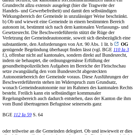
Grundrecht allzu extensiv ausgelegt (hier die Tragweite der
Handels- und Gewerbefreiheit) und damit den selbständigen
Wirkungsbereich der Gemeinde in unzulässiger Weise beschränkt.
b) Ob und wieweit eine Gemeinde in einem bestimmten Bereich
autonom ist, bestimmt sich nach dem kantonalen Verfassungs- und
Gesetzesrecht. Die Beschwerdeführerin stützt die Rüge der
Verletzung der Gemeindeautonomie, soweit sich diesbezüglich eine
substantiierte, den Anforderungen von Art. 90 Abs. 1 lit. b
OG
genügende Begründung überhaupt finden lässt (vgl. BGE
110 Ia 3
f.), offenbar nicht auf kantonales, sondern direkt auf Bundesrecht,
indem sie behauptet, die ordnungsgemässe Erfüllung der
gesundheitspolizeilichen Aufgaben im Bereiche der Fleischschau
setze zwangsläufig den vom Bundesrecht abgesteckten
Autonomiebereich der Gemeinde voraus. Diese Ausführungen der
Beschwerdeführerin stehen im Widerspruch zum Grundsatz,
wonach Gemeindeautonomie nur im Rahmen des kantonalen Rechts
besteht. Freilich kann ein selbständiger kommunaler
Regelungsbereich auch dadurch entstehen, dass der Kanton die ihm
vom Bund übertragenen Befugnisse seinerseits ganz
BGE
112 Ia 59
S. 64
oder teilweise an die Gemeinden delegiert. Ob und inwieweit er dies