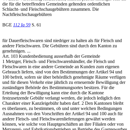
die für die betreffenden Gemeinden geltenden ordentlichen
Schlacht- und Fleischschaugebühren zusammen. Die
Nachfleischschaugebühren
BGE
112 Ia 59
S. 61
für Dauerfleischwaren sind niedriger zu halten als für Fleisch und
andere Fleischwaren. Die Gebühren sind durch den Kanton zu
genehmigen. ...
Art. 103 Kundenbedienung ausserhalb der Gemeinde
1 Metzger, Fleisch- und Fleischwarenhändler, die Fleisch und
Fleischwaren in eine andere Gemeinde an Kunden zum eigenen
Gebrauch liefern, sind von den Bestimmungen der Artikel 94 und
100 befreit, sofern sie über behördlich genehmigte Räume verfügen
und für diesen Verkehr eine jährlich zu erneuernde Bewilligung der
zuständigen Behörde des Bestimmungsortes besitzen. Für die
Erteilung der Bewilligung kann eine durch die Kantone
festzusetzende Gebühr verlangt werden, die jedoch lediglich den
Charakter einer Kanzleigebühr haben darf. 2 Den Kantonen bleibt
es überlassen, zu bestimmen, ob und unter welchen Bedingungen
Ausnahmen von den Vorschriften der Artikel 94 und 100 auch für
andere Fleisch- und Fleischwarenlieferungen gewährt werden
können, wie solche von Hauptgeschäften an ihre Filialen oder von
Metzgerei- und Fabrikationsbetrieben an Betriebe des Gastgewerbes