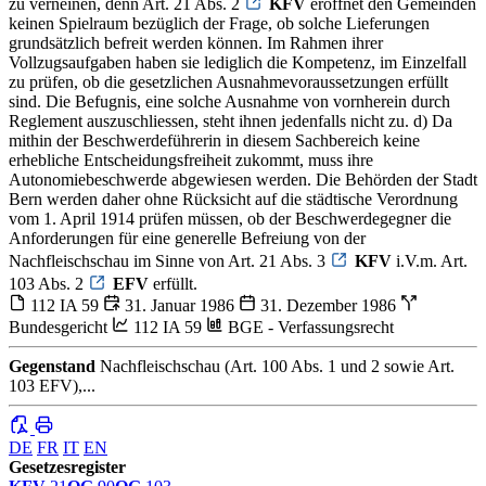
zu verneinen, denn Art. 21 Abs. 2
KFV
eröffnet den Gemeinden
keinen Spielraum bezüglich der Frage, ob solche Lieferungen
grundsätzlich befreit werden können. Im Rahmen ihrer
Vollzugsaufgaben haben sie lediglich die Kompetenz, im Einzelfall
zu prüfen, ob die gesetzlichen Ausnahmevoraussetzungen erfüllt
sind. Die Befugnis, eine solche Ausnahme von vornherein durch
Reglement auszuschliessen, steht ihnen jedenfalls nicht zu. d) Da
mithin der Beschwerdeführerin in diesem Sachbereich keine
erhebliche Entscheidungsfreiheit zukommt, muss ihre
Autonomiebeschwerde abgewiesen werden. Die Behörden der Stadt
Bern werden daher ohne Rücksicht auf die städtische Verordnung
vom 1. April 1914 prüfen müssen, ob der Beschwerdegegner die
Anforderungen für eine generelle Befreiung von der
Nachfleischschau im Sinne von Art. 21 Abs. 3
KFV
i.V.m. Art.
103 Abs. 2
EFV
erfüllt.
112 IA 59
31. Januar 1986
31. Dezember 1986
Bundesgericht
112 IA 59
BGE - Verfassungsrecht
Gegenstand
Nachfleischschau (Art. 100 Abs. 1 und 2 sowie Art.
103 EFV),...
DE
FR
IT
EN
Gesetzesregister