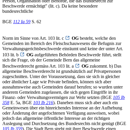
Person, Organisation oder Behörde, die das Bundesrecht zur
Beschwerde ermächtigt" (lit. c). Da keine besondere
bundesrechtliche
BGE
112 Ia 59
S. 62
Norm im Sinne von Art. 103 lit. c
OG
besteht, welche den
Gemeinden im Bereich des Fleischschauwesens die Befugnis zur
Verwaltungsgerichtsbeschwerde einräumt und keine der unter Art.
103 lit. b
OG
aufgeführten Behörden Beschwerde führt, stellt
sich die Frage, ob der Gemeinde Bern das allgemeine
Beschwerderecht gemäss Art. 103 lit. a
OG
zukommt. b) Das
allgemeine Beschwerderecht ist grundsätzlich auf Privatpersonen
zugeschnitten. Unter der Voraussetzung, dass sie sich in gleicher
oder ähnlicher Lage wie Private befinden, können sich aber
ausnahmsweise auch Gemeinden darauf berufen; so wurden unter
anderem Gemeinden zugelassen, die sich gegen Eingriffe in ihr
Finanz- oder Verwaltungsvermögen zur Wehr setzten (BGE
105 Ib
358
E. 5a, BGE
103 Ib 216
). Daneben muss sich aber auch ein
Gemeinwesen über ein hinreichendes Interesse an der Aufhebung
oder Änderung der angefochtenen Verfügung ausweisen, wobei
jedoch das allgemeine öffentliche Interesse an der richtigen
Auslegung und Durchsetzung des Bundesrechts nicht genügt (BGE
105 Ib 359
). Die Stadt Bern strebt mit ihrer Beschwerde einen