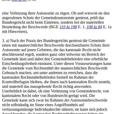
eine Verletzung ihrer Autonomie zu rügen. Ob und wieweit sie den
angerufenen Schutz der Gemeindeautonomie geniesst, prüft das
Bundesgericht nicht beim Eintreten, sondern bei der materiellen
Beurteilung der Beschwerde (BGE
110 Ia 198
E. 1,
108 Ia 84
E. 1a
mit Hinweisen).
3. a) Nach der Praxis des Bundesgerichts geniesst die Gemeinde
einen mit staatsrechtlicher Beschwerde durchsetzbaren Schutz ihrer
Autonomie auf jenen Gebieten, die das kantonale Recht nicht
abschliessend regelt, sondern ganz oder teilweise im Bereich der
Gemeinde lässt und dabei den Gemeindebehörden eine erhebliche
Entscheidungsfreiheit einräumt. Unter diesen Voraussetzungen kann
die Gemeinde vom Rechtsmittel der staatsrechtlichen Beschwerde
Gebrauch machen, um unter anderem zu erreichen, dass die
kantonalen Rechtsmittelbehörden formell im Rahmen der
Kontrollbefugnis bleiben, die ihnen nach kantonalem Recht zusteht,
und materiell das massgebende Recht richtig anwenden.
Unerheblich ist dabei, ob eine Verletzung von Gemeinderecht, von
kantonalem Recht oder von Bundesrecht gerügt wird. Die
Gemeinde kann sich zwar im Rahmen der Autonomiebeschwerde
nicht selbständig im Sinne eines Angriffsmittels auf
verfassungsmässige Individualrechte stützen; sie kann sich jedoch
darauf berufen, die kantonalen Rechtsmittelinstanzen hätten ein