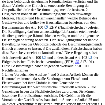
sie über behördlich genehmigte Räumlichkeiten verfügen und für
diesen Verkehr eine jährlich zu erneuernde Bewilligung der
Ortspolizeibehörde der Bestimmungsgemeinde besitzen. 2
Desgleichen können die Bestimmungsgemeinden auswärtige
Metzger, Fleisch- und Fleischwarenhändler, welche Betriebe des
Gastgewerbes und kollektive Haushaltungen beliefern, von den
Bestimmungen des Art. 100
EFV
(Nachfleischschau) befreien.
Die Bewilligung darf nur an auswärtige Lieferanten erteilt werden,
die über genehmigte Räumlichkeiten verfügen und die allgemeine
Fleischhygiene streng beachten. Der Bewilligungsinhaber hat die
Bewilligung von der Ortspolizeibehörde der Bestimmungsgemeinde
jährlich erneuern zu lassen. 3 Die zuständigen Fleischschauer haben
diese Betriebe vermehrt zu kontrollieren." Diese Regelung stützt
sich einerseits auf Art. 100
und anderseits auf Art. 103
der
Eidgenössischen Fleischschauverordnung (
EFV
,
SR
817.191).
Diese Bestimmungen haben folgenden Wortlaut: "Art. 100
Nachfleischschau
1 Unter Vorbehalt der Absätze 4 und 5 dieses Artikels können die
Kantone bestimmen, dass alle Sendungen von Fleisch und
Fleischwaren bei ihrer Einfuhr in eine Gemeinde am
Bestimmungsort der Nachfleischschau unterstellt werden. 2 Die
Gemeinden haben die Nachfleischschau zu ordnen. Sie können
besondere Kontrollstationen errichten. Die Gebühren für die
Vornahme der Nachfleischschau sind im Sinne der Artikel 25 und
44 dieser Verordnung festzusetzen, müssen jedoch niedriger sein als