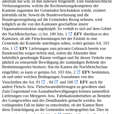
allenfalls tun will, ist ihm indessen freigestellt. Eine bundesrechtliche
Verfassungsnorm, welche die Rechtssetzungskompetenz der
Kantone zugunsten der Gemeinden beschränken würde, existiert
jedenfalls nicht. Soweit die Bundesverfassung und die
Bundesgesetzgebung auf die Gemeinden Bezug nehmen, wird
lediglich an die von den Kantonen geschaffene innere
Organisationsstruktur angeknüpft. So verhält es sich auf dem Gebiet
der Nachfleischschau. c) Art. 100 Abs. 1
EFV
überlässt es den
Kantonen, ob alle Fleischsendungen bei der Einfuhr in eine
Gemeinde der Kontrolle unterliegen sollen, wobei gemäss Art. 103
Abs. 1
EFV
Lieferungen zum privaten Gebrauch bereits von
Bundesrechts wegen befreit sind, sofern die Absender über
behördlich genehmigte Räume verfügen und für diesen Verkehr eine
jährlich zu erneuernde Bewilligung der zuständigen Behörde des
Bestimmungsortes besitzen. Hat ein Kanton die Nachfleischschau
eingeführt, so kann er gemäss Art. 103 Abs. 2
EFV
bestimmen,
ob und unter welchen Bedingungen Ausnahmen von den
Vorschriften der Art. 93
, 94
und 100
EFV
auch für
andere Fleisch- bzw. Fleischwarenlieferungen zu gewähren sind.
Zum Gegenstand von Ausnahmebewilligungen können namentlich
Lieferungen von Metzgerei- bzw. Fabrikationsbetrieben an Betriebe
des Gastgewerbes und des Detailhandels gemacht werden. Im
vorliegenden Fall ist daher zu entscheiden, ob der Kanton Bern
diese Ermächtigung an die Gemeinden weitergegeben hat. Dies ist