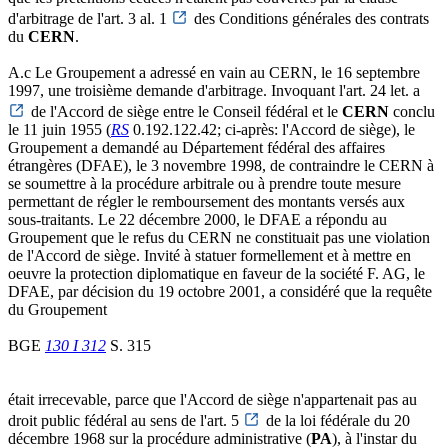
d'arbitrage de l'art. 3 al. 1
des Conditions générales des contrats
du
CERN
.
A.c Le Groupement a adressé en vain au CERN, le 16 septembre
1997, une troisième demande d'arbitrage. Invoquant l'art. 24 let. a
de l'Accord de siège entre le Conseil fédéral et le
CERN
conclu
le 11 juin 1955 (
RS
0.192.122.42; ci-après: l'Accord de siège), le
Groupement a demandé au Département fédéral des affaires
étrangères (DFAE), le 3 novembre 1998, de contraindre le CERN à
se soumettre à la procédure arbitrale ou à prendre toute mesure
permettant de régler le remboursement des montants versés aux
sous-traitants. Le 22 décembre 2000, le DFAE a répondu au
Groupement que le refus du CERN ne constituait pas une violation
de l'Accord de siège. Invité à statuer formellement et à mettre en
oeuvre la protection diplomatique en faveur de la société F. AG, le
DFAE, par décision du 19 octobre 2001, a considéré que la requête
du Groupement
BGE
130 I 312
S. 315
était irrecevable, parce que l'Accord de siège n'appartenait pas au
droit public fédéral au sens de l'art. 5
de la loi fédérale du 20
décembre 1968 sur la procédure administrative (
PA
), à l'instar du