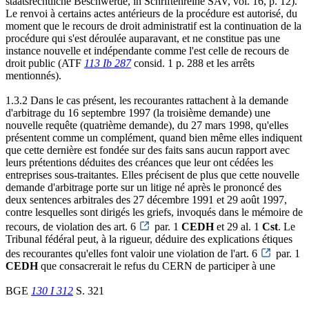
staatsrechtliche Beschwerde, in Schriftenreihe SAV, vol. 16, p. 12).
Le renvoi à certains actes antérieurs de la procédure est autorisé, du
moment que le recours de droit administratif est la continuation de la
procédure qui s'est déroulée auparavant, et ne constitue pas une
instance nouvelle et indépendante comme l'est celle de recours de
droit public (ATF
113 Ib 287
consid. 1 p. 288 et les arrêts
mentionnés).
1.3.2 Dans le cas présent, les recourantes rattachent à la demande
d'arbitrage du 16 septembre 1997 (la troisième demande) une
nouvelle requête (quatrième demande), du 27 mars 1998, qu'elles
présentent comme un complément, quand bien même elles indiquent
que cette dernière est fondée sur des faits sans aucun rapport avec
leurs prétentions déduites des créances que leur ont cédées les
entreprises sous-traitantes. Elles précisent de plus que cette nouvelle
demande d'arbitrage porte sur un litige né après le prononcé des
deux sentences arbitrales des 27 décembre 1991 et 29 août 1997,
contre lesquelles sont dirigés les griefs, invoqués dans le mémoire de
recours, de violation des art. 6
par. 1
CEDH
et 29 al. 1
Cst
. Le
Tribunal fédéral peut, à la rigueur, déduire des explications étiques
des recourantes qu'elles font valoir une violation de l'art. 6
par. 1
CEDH
que consacrerait le refus du CERN de participer à une
BGE
130 I 312
S. 321