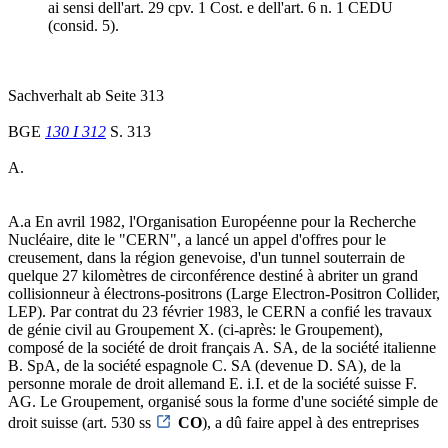
ai sensi dell'art. 29 cpv. 1 Cost. e dell'art. 6 n. 1 CEDU
(consid. 5).
Sachverhalt ab Seite 313
BGE
130 I 312
S. 313
A.
A.a En avril 1982, l'Organisation Européenne pour la Recherche
Nucléaire, dite le "CERN", a lancé un appel d'offres pour le
creusement, dans la région genevoise, d'un tunnel souterrain de
quelque 27 kilomètres de circonférence destiné à abriter un grand
collisionneur à électrons-positrons (Large Electron-Positron Collider,
LEP). Par contrat du 23 février 1983, le CERN a confié les travaux
de génie civil au Groupement X. (ci-après: le Groupement),
composé de la société de droit français A. SA, de la société italienne
B. SpA, de la société espagnole C. SA (devenue D. SA), de la
personne morale de droit allemand E. i.I. et de la société suisse F.
AG. Le Groupement, organisé sous la forme d'une société simple de
droit suisse (art. 530 ss
CO
), a dû faire appel à des entreprises