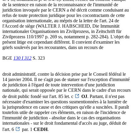
de la sentence en raison de la reconnaissance de l'immunité de
juridiction invoquée par le CERN a été décrit comme conduisant au
refus de toute protection juridique pour les cocontractants de cette
organisation internationale, au mépris de la lettre de l'art. 24 de
l'Accord de siège (WALTER J. HABSCHEID, Die Immunität
internationaler Organisationen im Zivilprozess, in Zeitschrift für
Zivilprozess 110/1997 p. 269 ss, notamment p. 282-284). L'objet du
présent litige est cependant différent. Il convient d'examiner les
griefs soulevés par les recourantes, dans un recours de
BGE
130 I 312
S. 323
droit administratif, contre la décision prise par le Conseil fédéral le
14 janvier 2004. Il ne s'agit pas de statuer sur l'exception d'immunité
de juridiction à l'égard de toute intervention d'une juridiction
nationale, qui serait opposée par le CERN dans le cadre d'un recours
de droit public fondé sur l'art. 85 let. c
OJ
. Partant, il n'est pas
nécessaire d'examiner les questions susmentionnées à la lumière de
la jurisprudence en cause et des critiques qu'elle a suscitées. Il paraît
toutefois utile de rappeler ces éléments, en raison de l'incidence de
l'immunité de juridiction - absolue dans le cas des organisations
internationales - sur le droit fondamental d'accès au juge, déduit de
l'art. 6
par. 1
CEDH
.