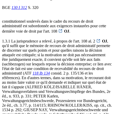
BGE
130 I 312
S. 320
constitutionnel soulevés dans le cadre du recours de droit
administratif est subordonnée aux exigences instaurées pour cette
dernière voie de droit par l'art. 108
OJ
.
1.3.1 La jurisprudence a relevé, à propos de l'art. 108 al. 2
OJ
,
qu'il suffit que le mémoire de recours de droit administratif permette
de discerner sur quels points et pour quelles raisons la décision
attaquée est critiquée; si la motivation ne doit pas nécessairement
être juridiquement exacte, il convient qu'elle soit liée aux faits
(sachbezogen) sur lesquels repose la décision entreprise; ce lien avec
l'état de fait est une condition de recevabilité du recours de droit
administratif (ATF
118 Ib 134
consid. 2 p. 135/136 et les
références). En d'autres termes, dans sa motivation, le recourant doit
au moins faire valoir ce qu'il demande et indiquer sur quel état de
fait il s'appuie (ALFRED KÖLZ/ISABELLE HÄNER,
Verwaltungsverfahren und Verwaltungsrechtspflege des Bundes, 2e
éd., n. 933, p. 331; PETER Karlen,
Verwaltungsgerichtsbeschwerde, Prozessieren vor Bundesgericht,
2e éd., ch. 3.77, p. 114/115; RHINOW/KOLLER/KISS, op. cit., ch.
1534 p. 292; GIUSEP NAY, Verwaltungsgerichtsbeschwerde und