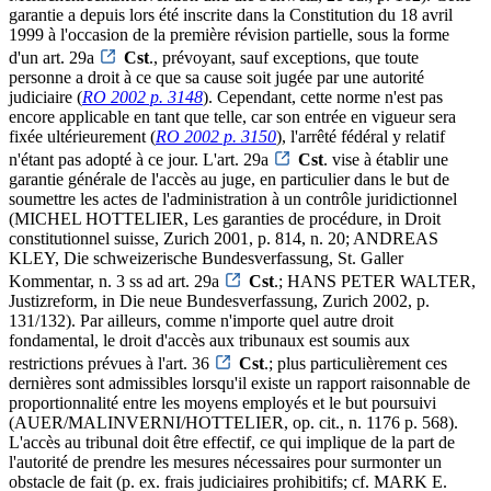
garantie a depuis lors été inscrite dans la Constitution du 18 avril
1999 à l'occasion de la première révision partielle, sous la forme
d'un art. 29a
Cst
., prévoyant, sauf exceptions, que toute
personne a droit à ce que sa cause soit jugée par une autorité
judiciaire (
RO 2002 p. 3148
). Cependant, cette norme n'est pas
encore applicable en tant que telle, car son entrée en vigueur sera
fixée ultérieurement (
RO 2002 p. 3150
), l'arrêté fédéral y relatif
n'étant pas adopté à ce jour. L'art. 29a
Cst
. vise à établir une
garantie générale de l'accès au juge, en particulier dans le but de
soumettre les actes de l'administration à un contrôle juridictionnel
(MICHEL HOTTELIER, Les garanties de procédure, in Droit
constitutionnel suisse, Zurich 2001, p. 814, n. 20; ANDREAS
KLEY, Die schweizerische Bundesverfassung, St. Galler
Kommentar, n. 3 ss ad art. 29a
Cst
.; HANS PETER WALTER,
Justizreform, in Die neue Bundesverfassung, Zurich 2002, p.
131/132). Par ailleurs, comme n'importe quel autre droit
fondamental, le droit d'accès aux tribunaux est soumis aux
restrictions prévues à l'art. 36
Cst
.; plus particulièrement ces
dernières sont admissibles lorsqu'il existe un rapport raisonnable de
proportionnalité entre les moyens employés et le but poursuivi
(AUER/MALINVERNI/HOTTELIER, op. cit., n. 1176 p. 568).
L'accès au tribunal doit être effectif, ce qui implique de la part de
l'autorité de prendre les mesures nécessaires pour surmonter un
obstacle de fait (p. ex. frais judiciaires prohibitifs; cf. MARK E.