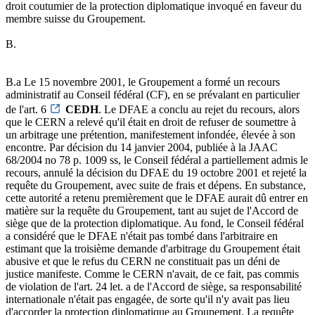
droit coutumier de la protection diplomatique invoqué en faveur du
membre suisse du Groupement.
B.
B.a Le 15 novembre 2001, le Groupement a formé un recours
administratif au Conseil fédéral (CF), en se prévalant en particulier
de l'art. 6
CEDH
. Le DFAE a conclu au rejet du recours, alors
que le CERN a relevé qu'il était en droit de refuser de soumettre à
un arbitrage une prétention, manifestement infondée, élevée à son
encontre. Par décision du 14 janvier 2004, publiée à la JAAC
68/2004 no 78 p. 1009 ss, le Conseil fédéral a partiellement admis le
recours, annulé la décision du DFAE du 19 octobre 2001 et rejeté la
requête du Groupement, avec suite de frais et dépens. En substance,
cette autorité a retenu premièrement que le DFAE aurait dû entrer en
matière sur la requête du Groupement, tant au sujet de l'Accord de
siège que de la protection diplomatique. Au fond, le Conseil fédéral
a considéré que le DFAE n'était pas tombé dans l'arbitraire en
estimant que la troisième demande d'arbitrage du Groupement était
abusive et que le refus du CERN ne constituait pas un déni de
justice manifeste. Comme le CERN n'avait, de ce fait, pas commis
de violation de l'art. 24 let. a de l'Accord de siège, sa responsabilité
internationale n'était pas engagée, de sorte qu'il n'y avait pas lieu
d'accorder la protection diplomatique au Groupement. La requête