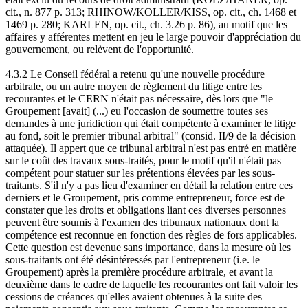
cit., n. 877 p. 313; RHINOW/KOLLER/KISS, op. cit., ch. 1468 et
1469 p. 280; KARLEN, op. cit., ch. 3.26 p. 86), au motif que les
affaires y afférentes mettent en jeu le large pouvoir d'appréciation du
gouvernement, ou relèvent de l'opportunité.
4.3.2 Le Conseil fédéral a retenu qu'une nouvelle procédure
arbitrale, ou un autre moyen de règlement du litige entre les
recourantes et le CERN n'était pas nécessaire, dès lors que "le
Groupement [avait] (...) eu l'occasion de soumettre toutes ses
demandes à une juridiction qui était compétente à examiner le litige
au fond, soit le premier tribunal arbitral" (consid. II/9 de la décision
attaquée). Il appert que ce tribunal arbitral n'est pas entré en matière
sur le coût des travaux sous-traités, pour le motif qu'il n'était pas
compétent pour statuer sur les prétentions élevées par les sous-
traitants. S'il n'y a pas lieu d'examiner en détail la relation entre ces
derniers et le Groupement, pris comme entrepreneur, force est de
constater que les droits et obligations liant ces diverses personnes
peuvent être soumis à l'examen des tribunaux nationaux dont la
compétence est reconnue en fonction des règles de fors applicables.
Cette question est devenue sans importance, dans la mesure où les
sous-traitants ont été désintéressés par l'entrepreneur (i.e. le
Groupement) après la première procédure arbitrale, et avant la
deuxième dans le cadre de laquelle les recourantes ont fait valoir les
cessions de créances qu'elles avaient obtenues à la suite des