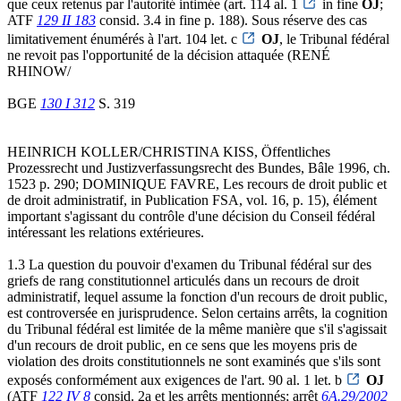
que ceux retenus par l'autorité intimée (art. 114 al. 1
in fine
OJ
;
ATF
129 II 183
consid. 3.4 in fine p. 188). Sous réserve des cas
limitativement énumérés à l'art. 104 let. c
OJ
, le Tribunal fédéral
ne revoit pas l'opportunité de la décision attaquée (RENÉ
RHINOW/
BGE
130 I 312
S. 319
HEINRICH KOLLER/CHRISTINA KISS, Öffentliches
Prozessrecht und Justizverfassungsrecht des Bundes, Bâle 1996, ch.
1523 p. 290; DOMINIQUE FAVRE, Les recours de droit public et
de droit administratif, in Publication FSA, vol. 16, p. 15), élément
important s'agissant du contrôle d'une décision du Conseil fédéral
intéressant les relations extérieures.
1.3 La question du pouvoir d'examen du Tribunal fédéral sur des
griefs de rang constitutionnel articulés dans un recours de droit
administratif, lequel assume la fonction d'un recours de droit public,
est controversée en jurisprudence. Selon certains arrêts, la cognition
du Tribunal fédéral est limitée de la même manière que s'il s'agissait
d'un recours de droit public, en ce sens que les moyens pris de
violation des droits constitutionnels ne sont examinés que s'ils sont
exposés conformément aux exigences de l'art. 90 al. 1 let. b
OJ
(ATF
122 IV 8
consid. 2a et les arrêts mentionnés; arrêt
6A.29/2002