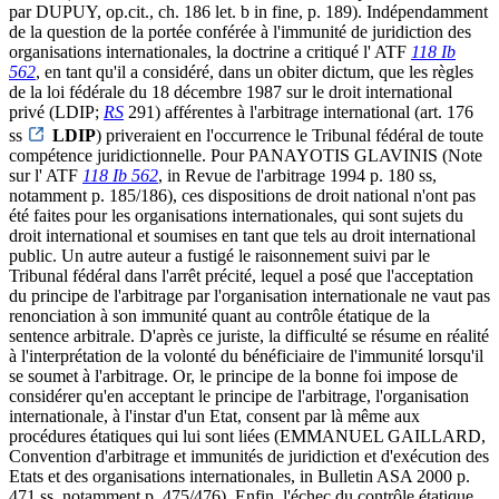
par DUPUY, op.cit., ch. 186 let. b in fine, p. 189). Indépendamment
de la question de la portée conférée à l'immunité de juridiction des
organisations internationales, la doctrine a critiqué l' ATF
118 Ib
562
, en tant qu'il a considéré, dans un obiter dictum, que les règles
de la loi fédérale du 18 décembre 1987 sur le droit international
privé (LDIP;
RS
291) afférentes à l'arbitrage international (art. 176
ss
LDIP
) priveraient en l'occurrence le Tribunal fédéral de toute
compétence juridictionnelle. Pour PANAYOTIS GLAVINIS (Note
sur l' ATF
118 Ib 562
, in Revue de l'arbitrage 1994 p. 180 ss,
notamment p. 185/186), ces dispositions de droit national n'ont pas
été faites pour les organisations internationales, qui sont sujets du
droit international et soumises en tant que tels au droit international
public. Un autre auteur a fustigé le raisonnement suivi par le
Tribunal fédéral dans l'arrêt précité, lequel a posé que l'acceptation
du principe de l'arbitrage par l'organisation internationale ne vaut pas
renonciation à son immunité quant au contrôle étatique de la
sentence arbitrale. D'après ce juriste, la difficulté se résume en réalité
à l'interprétation de la volonté du bénéficiaire de l'immunité lorsqu'il
se soumet à l'arbitrage. Or, le principe de la bonne foi impose de
considérer qu'en acceptant le principe de l'arbitrage, l'organisation
internationale, à l'instar d'un Etat, consent par là même aux
procédures étatiques qui lui sont liées (EMMANUEL GAILLARD,
Convention d'arbitrage et immunités de juridiction et d'exécution des
Etats et des organisations internationales, in Bulletin ASA 2000 p.
471 ss, notamment p. 475/476). Enfin, l'échec du contrôle étatique