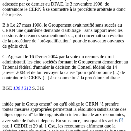
adressée par ce dernier au DFAE, le 3 novembre 1998, de
contraindre le CERN à se soumettre à la procédure arbitrale a donc
été rejetée.
B.b Le 27 mars 1998, le Groupement avait notifié sans succès au
CERN une quatrième demande d'arbitrage - sans rapport avec les
cessions de créances susmentionnées -, qui concernait son éviction
de la procédure de "pré-qualification" pour de nouveaux ouvrages
de génie civil.
C. Agissant le 16 février 2004 par la voie du recours de droit
administratif, les cinq sociétés formant le Groupement demandent au
Tribunal fédéral d'annuler la décision du Conseil fédéral du 14
janvier 2004 et de lui renvoyer la cause "pour qu'il ordonne (...) de
contraindre le CERN (...) à se soumettre à la procédure arbitrale
BGE
130 I 312
S. 316
initiée par le Group ement" ou qu'il oblige le CERN "à prendre
toutes mesures appropriées permettant la résolution satisfaisante des
litiges opposant" ladite organisation internationale aux recourantes,
avec suite de frais et dépens. En substance, invoquant les art. 6
par. 1
CEDH
et 29 al. 1
Cst
., les recourantes affirment que la