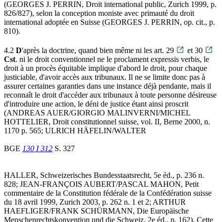
(GEORGES J. PERRIN, Droit international public, Zurich 1999, p.
826/827), selon la conception moniste avec primauté du droit
international adoptée en Suisse (GEORGES J. PERRIN, op. cit., p.
810).
4.2
D
'après la doctrine, quand bien même ni les art. 29
et 30
Cst
. ni le droit conventionnel ne le proclament expressis verbis, le
droit à un procès équitable implique d'abord le droit, pour chaque
justiciable, d'avoir accès aux tribunaux. Il ne se limite donc pas à
assurer certaines garanties dans une instance déjà pendante, mais il
reconnaît le droit d'accéder aux tribunaux à toute personne désireuse
d'introduire une action, le déni de justice étant ainsi proscrit
(ANDREAS AUER/GIORGIO MALINVERNI/MICHEL
HOTTELIER, Droit constitutionnel suisse, vol. II, Berne 2000, n.
1170 p. 565; ULRICH HÄFELIN/WALTER
BGE
130 I 312
S. 327
HALLER, Schweizerisches Bundesstaatsrecht, 5e éd., p. 236 n.
828; JEAN-FRANÇOIS AUBERT/PASCAL MAHON, Petit
commentaire de la Constitution fédérale de la Confédération suisse
du 18 avril 1999, Zurich 2003, p. 262 n. 1 et 2; ARTHUR
HAEFLIGER/FRANK SCHÜRMANN, Die Europäische
Menschenrechtskonvention und die Schweiz, 2e éd., p. 162). Cette