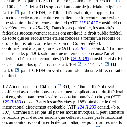
par l'art. 6
par. 1
CEDH
. Toutefois, comme les art. 98 let. a
et 100 al. 1
let. a
OJ
s'opposent au contrôle judiciaire exigé par
l'art. 6
par. 1
CEDH
, le Tribunal fédéral doit, en application
directe de cette norme, entrer en matière sur le recours pour éviter
une violation du droit conventionnel (ATF
125 II 417
consid. 4d et
les références, p. 425/426). Dans le cas particulier, les autorités
fédérales successivement saisies ont appliqué le droit public fédéral,
de sorte que les recourantes étaient fondées à former un recours de
droit administratif contre la décision du Conseil fédéral,
conformément à la jurisprudence (ATF
125 II 417
consid. 4d in fine
et l'arrêt cité, p. 426), solution que ne remet pas en cause l'arrêt
ultérieur cité par les recourantes (ATF
129 II 193
consid. 2 et 4). Et
cela d'autant plus qu'à l'instar des art. 104
et 114 al. 1
OJ
,
l'art. 6
par. 1
CEDH
prévoit un contrôle judiciaire libre, en fait et
en droit.
1.2 A teneur de l'art. 104 let. a
OJ
, le Tribunal fédéral revoit
d'office et avec plein pouvoir d'examen l'application du droit fédéral,
qui englobe notamment les droits constitutionnels du citoyen (ATF
129 II 183
consid. 3.4 et les arrêts cités p. 188), ainsi que le droit
international directement applicable (ATF
124 II 293
consid. 4b p.
307). Comme il n'est pas lié par les motifs invoqués, il peut admettre
le recours pour d'autres raisons que celles avancées par le recourant
ou, au contraire, confirmer la décision attaquée pour d'autres motifs