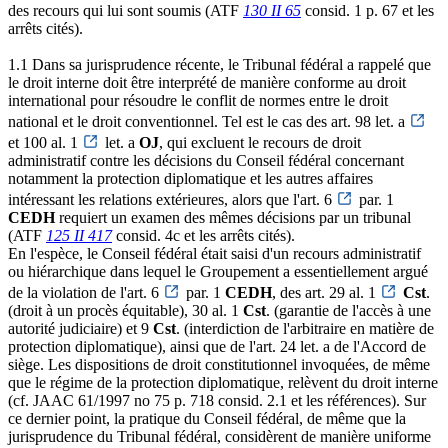
des recours qui lui sont soumis (ATF
130 II 65
consid. 1 p. 67 et les
arrêts cités).
1.1 Dans sa jurisprudence récente, le Tribunal fédéral a rappelé que
le droit interne doit être interprété de manière conforme au droit
international pour résoudre le conflit de normes entre le droit
national et le droit conventionnel. Tel est le cas des art. 98 let. a
et 100 al. 1
let. a
OJ
, qui excluent le recours de droit
administratif contre les décisions du Conseil fédéral concernant
notamment la protection diplomatique et les autres affaires
intéressant les relations extérieures, alors que l'art. 6
par. 1
CEDH
requiert un examen des mêmes décisions par un tribunal
(ATF
125 II 417
consid. 4c et les arrêts cités).
En l'espèce, le Conseil fédéral était saisi d'un recours administratif
ou hiérarchique dans lequel le Groupement a essentiellement argué
de la violation de l'art. 6
par. 1
CEDH
, des art. 29 al. 1
Cst
.
(droit à un procès équitable), 30 al. 1
Cst
. (garantie de l'accès à une
autorité judiciaire) et 9
Cst
. (interdiction de l'arbitraire en matière de
protection diplomatique), ainsi que de l'art. 24 let. a de l'Accord de
siège. Les dispositions de droit constitutionnel invoquées, de même
que le régime de la protection diplomatique, relèvent du droit interne
(cf. JAAC 61/1997 no 75 p. 718 consid. 2.1 et les références). Sur
ce dernier point, la pratique du Conseil fédéral, de même que la
jurisprudence du Tribunal fédéral, considèrent de manière uniforme