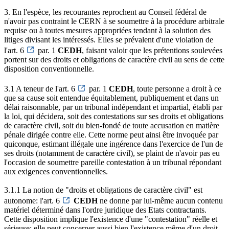
3. En l'espèce, les recourantes reprochent au Conseil fédéral de
n'avoir pas contraint le CERN à se soumettre à la procédure arbitrale
requise ou à toutes mesures appropriées tendant à la solution des
litiges divisant les intéressés. Elles se prévalent d'une violation de
l'art. 6
par. 1
CEDH
, faisant valoir que les prétentions soulevées
portent sur des droits et obligations de caractère civil au sens de cette
disposition conventionnelle.
3.1 A teneur de l'art. 6
par. 1
CEDH
, toute personne a droit à ce
que sa cause soit entendue équitablement, publiquement et dans un
délai raisonnable, par un tribunal indépendant et impartial, établi par
la loi, qui décidera, soit des contestations sur ses droits et obligations
de caractère civil, soit du bien-fondé de toute accusation en matière
pénale dirigée contre elle. Cette norme peut ainsi être invoquée par
quiconque, estimant illégale une ingérence dans l'exercice de l'un de
ses droits (notamment de caractère civil), se plaint de n'avoir pas eu
l'occasion de soumettre pareille contestation à un tribunal répondant
aux exigences conventionnelles.
3.1.1 La notion de "droits et obligations de caractère civil" est
autonome: l'art. 6
CEDH
ne donne par lui-même aucun contenu
matériel déterminé dans l'ordre juridique des Etats contractants.
Cette disposition implique l'existence d'une "contestation" réelle et
sérieuse; elle peut concerner aussi bien l'existence même d'un droit