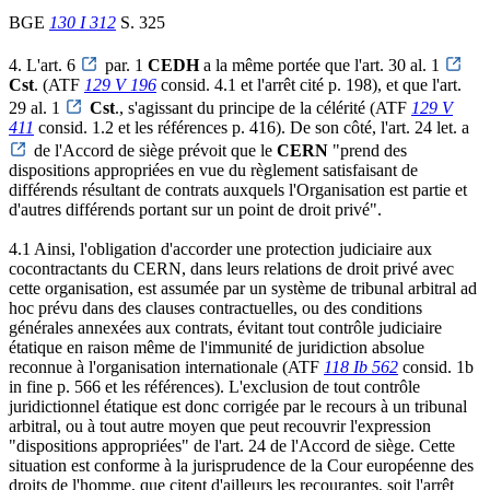
BGE
130 I 312
S. 325
4. L'art. 6
par. 1
CEDH
a la même portée que l'art. 30 al. 1
Cst
. (ATF
129 V 196
consid. 4.1 et l'arrêt cité p. 198), et que l'art.
29 al. 1
Cst
., s'agissant du principe de la célérité (ATF
129 V
411
consid. 1.2 et les références p. 416). De son côté, l'art. 24 let. a
de l'Accord de siège prévoit que le
CERN
"prend des
dispositions appropriées en vue du règlement satisfaisant de
différends résultant de contrats auxquels l'Organisation est partie et
d'autres différends portant sur un point de droit privé".
4.1 Ainsi, l'obligation d'accorder une protection judiciaire aux
cocontractants du CERN, dans leurs relations de droit privé avec
cette organisation, est assumée par un système de tribunal arbitral ad
hoc prévu dans des clauses contractuelles, ou des conditions
générales annexées aux contrats, évitant tout contrôle judiciaire
étatique en raison même de l'immunité de juridiction absolue
reconnue à l'organisation internationale (ATF
118 Ib 562
consid. 1b
in fine p. 566 et les références). L'exclusion de tout contrôle
juridictionnel étatique est donc corrigée par le recours à un tribunal
arbitral, ou à tout autre moyen que peut recouvrir l'expression
"dispositions appropriées" de l'art. 24 de l'Accord de siège. Cette
situation est conforme à la jurisprudence de la Cour européenne des
droits de l'homme, que citent d'ailleurs les recourantes, soit l'arrêt