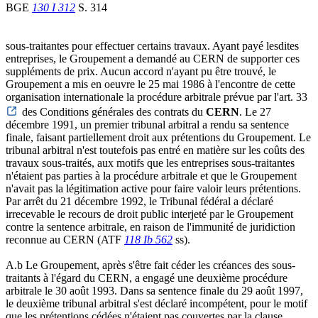
BGE
130 I 312
S. 314
sous-traitantes pour effectuer certains travaux. Ayant payé lesdites
entreprises, le Groupement a demandé au CERN de supporter ces
suppléments de prix. Aucun accord n'ayant pu être trouvé, le
Groupement a mis en oeuvre le 25 mai 1986 à l'encontre de cette
organisation internationale la procédure arbitrale prévue par l'art. 33
des Conditions générales des contrats du
CERN
. Le 27
décembre 1991, un premier tribunal arbitral a rendu sa sentence
finale, faisant partiellement droit aux prétentions du Groupement. Le
tribunal arbitral n'est toutefois pas entré en matière sur les coûts des
travaux sous-traités, aux motifs que les entreprises sous-traitantes
n'étaient pas parties à la procédure arbitrale et que le Groupement
n'avait pas la légitimation active pour faire valoir leurs prétentions.
Par arrêt du 21 décembre 1992, le Tribunal fédéral a déclaré
irrecevable le recours de droit public interjeté par le Groupement
contre la sentence arbitrale, en raison de l'immunité de juridiction
reconnue au CERN (ATF
118 Ib 562
ss).
A.b Le Groupement, après s'être fait céder les créances des sous-
traitants à l'égard du CERN, a engagé une deuxième procédure
arbitrale le 30 août 1993. Dans sa sentence finale du 29 août 1997,
le deuxième tribunal arbitral s'est déclaré incompétent, pour le motif
que les prétentions cédées n'étaient pas couvertes par la clause