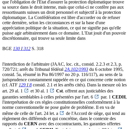
que l'obligation de l'Etat d'assurer la protection diplomatique trouve
sa source dans le droit interne, mais que celui-ci ne confère pas aux
ressortissants suisses un droit personnel et subjectif à la protection
diplomatique. La Confédération est libre d'accorder ou de refuser
cette dernière, selon les circonstances et sur la base d'une
appréciation politique de la situation, ce qui ne signifie pas qu'elle
puisse agir arbitrairement dans ce domaine. L'Etat jouit d'un pouvoir
discrétionnaire, qui trouve sa seule limite dans
BGE
130 I 312
S. 318
l'interdiction de l'arbitraire (JAAC, loc. cit., consid. 2.2.3 et 2.3, p.
720/721; arrêt du Tribunal fédéral
2A.102/1993
du 6 octobre 1995,
consid. 5a, résumé in Pra 86/1997 no 20 p. 116/117), au sens de la
jurisprudence constamment rappelée en ce qui concerne cette notion
(cf. ATF
129 I 8
consid. 2.1 et les arrêts cités). Dans la mesure où les
art. 29 al. 1
et 30 al. 1
Cst
. offrent aux justiciables des
garanties semblables à celles présentées par l'art. 6
par. 1
CEDH
,
l'interprétation de ces règles constitutionnelles conformément à la
norme conventionnelle ne pose guère de problème. Il en va de
même de celle de l'art. 24 let. a
de l'Accord de siège, qui tend au
règlement des différends et qui concrétise, dans le contexte des
rapports du
CERN
avec des cocontractants, les garanties offertes