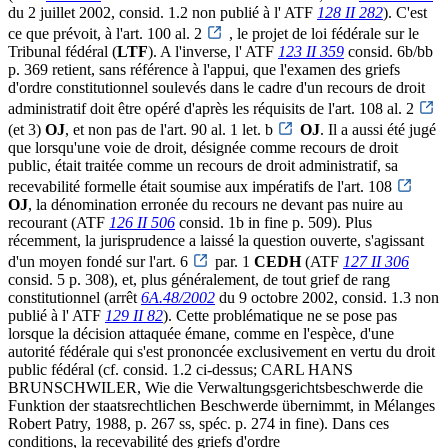
du 2 juillet 2002, consid. 1.2 non publié à l' ATF
128 II 282
). C'est
ce que prévoit, à l'art. 100 al. 2
, le projet de loi fédérale sur le
Tribunal fédéral (
LTF
). A l'inverse, l' ATF
123 II 359
consid. 6b/bb
p. 369 retient, sans référence à l'appui, que l'examen des griefs
d'ordre constitutionnel soulevés dans le cadre d'un recours de droit
administratif doit être opéré d'après les réquisits de l'art. 108 al. 2
(et 3)
OJ
, et non pas de l'art. 90 al. 1 let. b
OJ
. Il a aussi été jugé
que lorsqu'une voie de droit, désignée comme recours de droit
public, était traitée comme un recours de droit administratif, sa
recevabilité formelle était soumise aux impératifs de l'art. 108
OJ
, la dénomination erronée du recours ne devant pas nuire au
recourant (ATF
126 II 506
consid. 1b in fine p. 509). Plus
récemment, la jurisprudence a laissé la question ouverte, s'agissant
d'un moyen fondé sur l'art. 6
par. 1
CEDH
(ATF
127 II 306
consid. 5 p. 308), et, plus généralement, de tout grief de rang
constitutionnel (arrêt
6A.48/2002
du 9 octobre 2002, consid. 1.3 non
publié à l' ATF
129 II 82
). Cette problématique ne se pose pas
lorsque la décision attaquée émane, comme en l'espèce, d'une
autorité fédérale qui s'est prononcée exclusivement en vertu du droit
public fédéral (cf. consid. 1.2 ci-dessus; CARL HANS
BRUNSCHWILER, Wie die Verwaltungsgerichtsbeschwerde die
Funktion der staatsrechtlichen Beschwerde übernimmt, in Mélanges
Robert Patry, 1988, p. 267 ss, spéc. p. 274 in fine). Dans ces
conditions, la recevabilité des griefs d'ordre