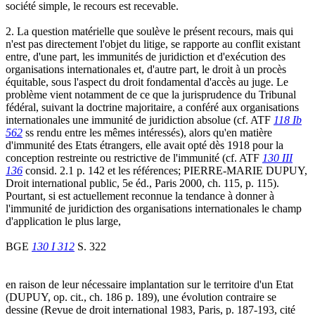
société simple, le recours est recevable.
2. La question matérielle que soulève le présent recours, mais qui
n'est pas directement l'objet du litige, se rapporte au conflit existant
entre, d'une part, les immunités de juridiction et d'exécution des
organisations internationales et, d'autre part, le droit à un procès
équitable, sous l'aspect du droit fondamental d'accès au juge. Le
problème vient notamment de ce que la jurisprudence du Tribunal
fédéral, suivant la doctrine majoritaire, a conféré aux organisations
internationales une immunité de juridiction absolue (cf. ATF
118 Ib
562
ss rendu entre les mêmes intéressés), alors qu'en matière
d'immunité des Etats étrangers, elle avait opté dès 1918 pour la
conception restreinte ou restrictive de l'immunité (cf. ATF
130 III
136
consid. 2.1 p. 142 et les références; PIERRE-MARIE DUPUY,
Droit international public, 5e éd., Paris 2000, ch. 115, p. 115).
Pourtant, si est actuellement reconnue la tendance à donner à
l'immunité de juridiction des organisations internationales le champ
d'application le plus large,
BGE
130 I 312
S. 322
en raison de leur nécessaire implantation sur le territoire d'un Etat
(DUPUY, op. cit., ch. 186 p. 189), une évolution contraire se
dessine (Revue de droit international 1983, Paris, p. 187-193, cité