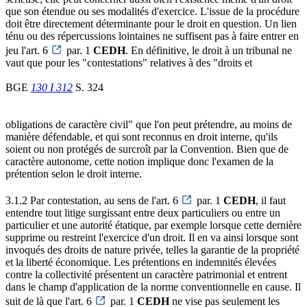
que son étendue ou ses modalités d'exercice. L'issue de la procédure
doit être directement déterminante pour le droit en question. Un lien
ténu ou des répercussions lointaines ne suffisent pas à faire entrer en
jeu l'art. 6
par. 1
CEDH
. En définitive, le droit à un tribunal ne
vaut que pour les "contestations" relatives à des "droits et
BGE
130 I 312
S. 324
obligations de caractère civil" que l'on peut prétendre, au moins de
manière défendable, et qui sont reconnus en droit interne, qu'ils
soient ou non protégés de surcroît par la Convention. Bien que de
caractère autonome, cette notion implique donc l'examen de la
prétention selon le droit interne.
3.1.2 Par contestation, au sens de l'art. 6
par. 1
CEDH
, il faut
entendre tout litige surgissant entre deux particuliers ou entre un
particulier et une autorité étatique, par exemple lorsque cette dernière
supprime ou restreint l'exercice d'un droit. Il en va ainsi lorsque sont
invoqués des droits de nature privée, telles la garantie de la propriété
et la liberté économique. Les prétentions en indemnités élevées
contre la collectivité présentent un caractère patrimonial et entrent
dans le champ d'application de la norme conventionnelle en cause. Il
suit de là que l'art. 6
par. 1
CEDH
ne vise pas seulement les