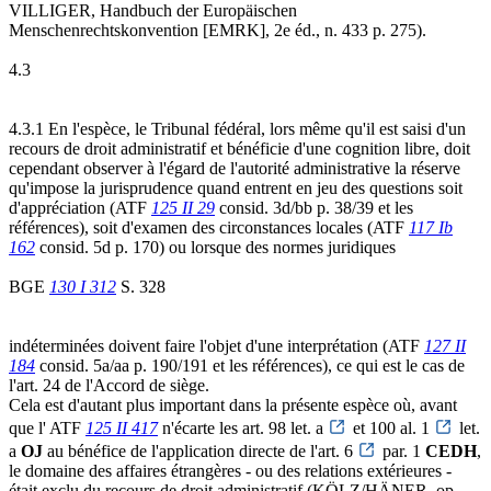
VILLIGER, Handbuch der Europäischen
Menschenrechtskonvention [EMRK], 2e éd., n. 433 p. 275).
4.3
4.3.1 En l'espèce, le Tribunal fédéral, lors même qu'il est saisi d'un
recours de droit administratif et bénéficie d'une cognition libre, doit
cependant observer à l'égard de l'autorité administrative la réserve
qu'impose la jurisprudence quand entrent en jeu des questions soit
d'appréciation (ATF
125 II 29
consid. 3d/bb p. 38/39 et les
références), soit d'examen des circonstances locales (ATF
117 Ib
162
consid. 5d p. 170) ou lorsque des normes juridiques
BGE
130 I 312
S. 328
indéterminées doivent faire l'objet d'une interprétation (ATF
127 II
184
consid. 5a/aa p. 190/191 et les références), ce qui est le cas de
l'art. 24 de l'Accord de siège.
Cela est d'autant plus important dans la présente espèce où, avant
que l' ATF
125 II 417
n'écarte les art. 98 let. a
et 100 al. 1
let.
a
OJ
au bénéfice de l'application directe de l'art. 6
par. 1
CEDH
,
le domaine des affaires étrangères - ou des relations extérieures -
était exclu du recours de droit administratif (KÖLZ/HÄNER, op.