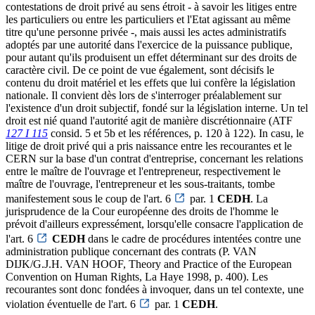
contestations de droit privé au sens étroit - à savoir les litiges entre
les particuliers ou entre les particuliers et l'Etat agissant au même
titre qu'une personne privée -, mais aussi les actes administratifs
adoptés par une autorité dans l'exercice de la puissance publique,
pour autant qu'ils produisent un effet déterminant sur des droits de
caractère civil. De ce point de vue également, sont décisifs le
contenu du droit matériel et les effets que lui confère la législation
nationale. Il convient dès lors de s'interroger préalablement sur
l'existence d'un droit subjectif, fondé sur la législation interne. Un tel
droit est nié quand l'autorité agit de manière discrétionnaire (ATF
127 I 115
consid. 5 et 5b et les références, p. 120 à 122). In casu, le
litige de droit privé qui a pris naissance entre les recourantes et le
CERN sur la base d'un contrat d'entreprise, concernant les relations
entre le maître de l'ouvrage et l'entrepreneur, respectivement le
maître de l'ouvrage, l'entrepreneur et les sous-traitants, tombe
manifestement sous le coup de l'art. 6
par. 1
CEDH
. La
jurisprudence de la Cour européenne des droits de l'homme le
prévoit d'ailleurs expressément, lorsqu'elle consacre l'application de
l'art. 6
CEDH
dans le cadre de procédures intentées contre une
administration publique concernant des contrats (P. VAN
DIJK/G.J.H. VAN HOOF, Theory and Practice of the European
Convention on Human Rights, La Haye 1998, p. 400). Les
recourantes sont donc fondées à invoquer, dans un tel contexte, une
violation éventuelle de l'art. 6
par. 1
CEDH
.