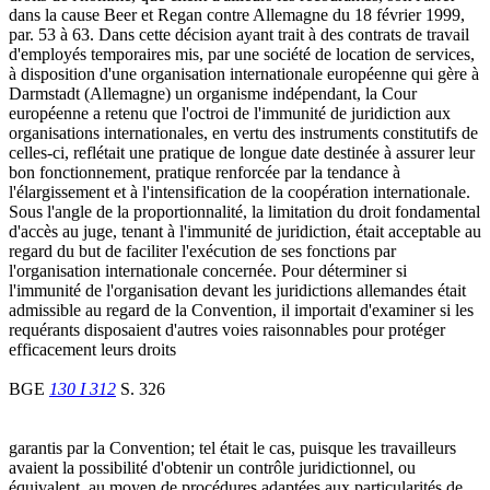
dans la cause Beer et Regan contre Allemagne du 18 février 1999,
par. 53 à 63. Dans cette décision ayant trait à des contrats de travail
d'employés temporaires mis, par une société de location de services,
à disposition d'une organisation internationale européenne qui gère à
Darmstadt (Allemagne) un organisme indépendant, la Cour
européenne a retenu que l'octroi de l'immunité de juridiction aux
organisations internationales, en vertu des instruments constitutifs de
celles-ci, reflétait une pratique de longue date destinée à assurer leur
bon fonctionnement, pratique renforcée par la tendance à
l'élargissement et à l'intensification de la coopération internationale.
Sous l'angle de la proportionnalité, la limitation du droit fondamental
d'accès au juge, tenant à l'immunité de juridiction, était acceptable au
regard du but de faciliter l'exécution de ses fonctions par
l'organisation internationale concernée. Pour déterminer si
l'immunité de l'organisation devant les juridictions allemandes était
admissible au regard de la Convention, il importait d'examiner si les
requérants disposaient d'autres voies raisonnables pour protéger
efficacement leurs droits
BGE
130 I 312
S. 326
garantis par la Convention; tel était le cas, puisque les travailleurs
avaient la possibilité d'obtenir un contrôle juridictionnel, ou
équivalent, au moyen de procédures adaptées aux particularités de