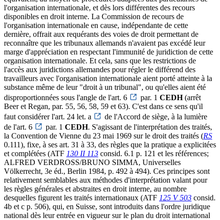
l'organisation internationale, et dès lors différentes des recours
disponibles en droit interne. La Commission de recours de
l'organisation internationale en cause, indépendante de cette
dernière, offrait aux requérants des voies de droit permettant de
reconnaître que les tribunaux allemands n'avaient pas excédé leur
marge d'appréciation en respectant l'immunité de juridiction de cette
organisation internationale. Et cela, sans que les restrictions de
l'accès aux juridictions allemandes pour régler le différend des
travailleurs avec l'organisation internationale aient porté atteinte à la
substance même de leur "droit à un tribunal", ou qu'elles aient été
disproportionnées sous l'angle de l'art. 6
par. 1
CEDH
(arrêt
Beer et Regan, par. 55, 56, 58, 59 et 63). C'est dans ce sens qu'il
faut considérer l'art. 24 let. a
de l'Accord de siège, à la lumière
de l'art. 6
par. 1
CEDH
. S'agissant de l'interprétation des traités,
la Convention de Vienne du 23 mai 1969 sur le droit des traités (
RS
0.111), fixe, à ses art. 31 à 33, des règles que la pratique a explicitées
et complétées (ATF
130 II 113
consid. 6.1 p. 121 et les références;
ALFRED VERDROSS/BRUNO SIMMA, Universelles
Völkerrecht, 3e éd., Berlin 1984, p. 492 à 494). Ces principes sont
relativement semblables aux méthodes d'interprétation valant pour
les règles générales et abstraites en droit interne, au nombre
desquelles figurent les traités internationaux (ATF
125 V 503
consid.
4b et c p. 506), qui, en Suisse, sont introduits dans l'ordre juridique
national dès leur entrée en vigueur sur le plan du droit international