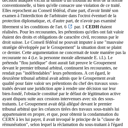
décision attaquée exclut la saisine d'un tribunal au sens de la norme
conventionnelle, si bien qu'elle consacre une violation de ce traité.
Elles reprochent au Conseil fédéral, d'une part, d'avoir limité son
examen à l'interdiction de l'arbitraire dans l'octroi éventuel de la
protection diplomatique, et, d'autre part, de n'avoir pas examiné
librement si les conditions de l'art. 6
par. 1
CEDH
étaient
réalisées. Pour les recourantes, les prétentions qu'elles ont fait valoir
étaient des droits et obligations de caractère civil, reconnus par le
droit suisse. Le Conseil fédéral ne pouvait imputer à une "mauvaise
stratégie développée par le Groupement" la situation dont se plaint
ce dernier. Cette argumentation ne concernait de toute manière pas la
recourante no 4 (i.e. la personne morale allemande E. i.I.). Le
prétendu "flou juridique" dont aurait fait preuve le Groupement
devant le premier tribunal arbitral, continuent les recourantes, ne
rendait pas "indéfendables" leurs prétentions. A cet égard, le
deuxième tribunal arbitral avait admis que le Groupement avait
qualité pour faire valoir ses prétentions du chef des travaux sous-
traités devant une juridiction apte à rendre une décision sur leur
bien-fondé, l'obstacle constitué par le défaut de légitimation active
ayant disparu suite aux cessions intervenues avec six des sous-
traitants. Le Groupement avait déjà allégué devant le premier
tribunal arbitral que les créances tirées des travaux sous-traités lui
appartenaient en propre, et que, pour obtenir la condamnation du
CERN à les lui payer, il avait invoqué le principe de la "clause de
rémunération", selon lequel la réclamation du sous-traitant à l'égard