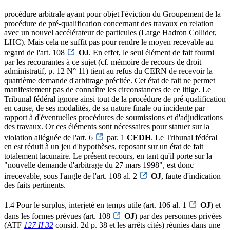
procédure arbitrale ayant pour objet l'éviction du Groupement de la
procédure de pré-qualification concernant des travaux en relation
avec un nouvel accélérateur de particules (Large Hadron Collider,
LHC). Mais cela ne suffit pas pour rendre le moyen recevable au
regard de l'art. 108
OJ
. En effet, le seul élément de fait fourni
par les recourantes à ce sujet (cf. mémoire de recours de droit
administratif, p. 12 N° 11) tient au refus du CERN de recevoir la
quatrième demande d'arbitrage précitée. Cet état de fait ne permet
manifestement pas de connaître les circonstances de ce litige. Le
Tribunal fédéral ignore ainsi tout de la procédure de pré-qualification
en cause, de ses modalités, de sa nature finale ou incidente par
rapport à d'éventuelles procédures de soumissions et d'adjudications
des travaux. Or ces éléments sont nécessaires pour statuer sur la
violation alléguée de l'art. 6
par. 1
CEDH
. Le Tribunal fédéral
en est réduit à un jeu d'hypothèses, reposant sur un état de fait
totalement lacunaire. Le présent recours, en tant qu'il porte sur la
"nouvelle demande d'arbitrage du 27 mars 1998", est donc
irrecevable, sous l'angle de l'art. 108 al. 2
OJ
, faute d'indication
des faits pertinents.
1.4 Pour le surplus, interjeté en temps utile (art. 106 al. 1
OJ
) et
dans les formes prévues (art. 108
OJ
) par des personnes privées
(ATF
127 II 32
consid. 2d p. 38 et les arrêts cités) réunies dans une