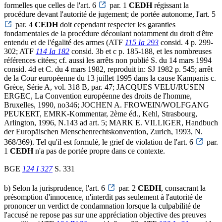
formelles que celles de l'art. 6
par. 1
CEDH
régissant la
procédure devant l'autorité de jugement; de portée autonome, l'art. 5
par. 4
CEDH
doit cependant respecter les garanties
fondamentales de la procédure découlant notamment du droit d'être
entendu et de l'égalité des armes (ATF
115 Ia 293
consid. 4 p. 299-
302; ATF
114 Ia 182
consid. 3b et c p. 185-188, et les nombreuses
références citées; cf. aussi les arrêts non publié S. du 14 mars 1994
consid. 4d et C. du 4 mars 1982, reproduit in: SJ 1982 p. 545; arrêt
de la Cour européenne du 13 juillet 1995 dans la cause Kampanis c.
Grèce, Série A, vol. 318 B, par. 47; JACQUES VELU/RUSEN
ERGEC, La Convention européenne des droits de l'homme,
Bruxelles, 1990, no346; JOCHEN A. FROWEIN/WOLFGANG
PEUKERT, EMRK-Kommentar, 2ème éd., Kehl, Strasbourg,
Arlington, 1996, N.143 ad art. 5; MARK E. VILLIGER, Handbuch
der Europäischen Menschenrechtskonvention, Zurich, 1993, N.
368/369). Tel qu'il est formulé, le grief de violation de l'art. 6
par.
1
CEDH
n'a pas de portée propre dans ce contexte.
BGE
124 I 327
S. 331
b) Selon la jurisprudence, l'art. 6
par. 2
CEDH
, consacrant la
présomption d'innocence, n'interdit pas seulement à l'autorité de
prononcer un verdict de condamnation lorsque la culpabilité de
l'accusé ne repose pas sur une appréciation objective des preuves