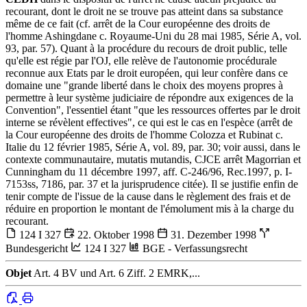
recourant, dont le droit ne se trouve pas atteint dans sa substance
même de ce fait (cf. arrêt de la Cour européenne des droits de
l'homme Ashingdane c. Royaume-Uni du 28 mai 1985, Série A, vol.
93, par. 57). Quant à la procédure du recours de droit public, telle
qu'elle est régie par l'OJ, elle relève de l'autonomie procédurale
reconnue aux Etats par le droit européen, qui leur confère dans ce
domaine une "grande liberté dans le choix des moyens propres à
permettre à leur système judiciaire de répondre aux exigences de la
Convention", l'essentiel étant "que les ressources offertes par le droit
interne se révèlent effectives", ce qui est le cas en l'espèce (arrêt de
la Cour européenne des droits de l'homme Colozza et Rubinat c.
Italie du 12 février 1985, Série A, vol. 89, par. 30; voir aussi, dans le
contexte communautaire, mutatis mutandis, CJCE arrêt Magorrian et
Cunningham du 11 décembre 1997, aff. C-246/96, Rec.1997, p. I-
7153ss, 7186, par. 37 et la jurisprudence citée). Il se justifie enfin de
tenir compte de l'issue de la cause dans le règlement des frais et de
réduire en proportion le montant de l'émolument mis à la charge du
recourant.
124 I 327
22. Oktober 1998
31. Dezember 1998
Bundesgericht
124 I 327
BGE - Verfassungsrecht
Objet
Art. 4 BV und Art. 6 Ziff. 2 EMRK,...