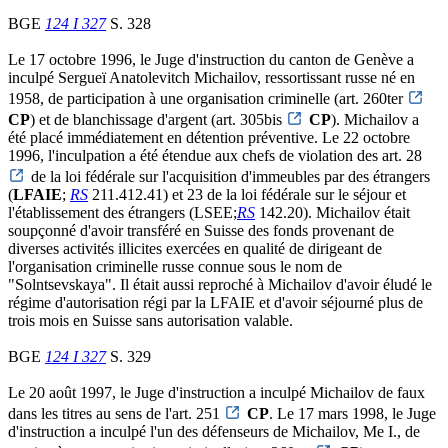
BGE
124 I 327
S. 328
Le 17 octobre 1996, le Juge d'instruction du canton de Genève a
inculpé Sergueï Anatolevitch Michailov, ressortissant russe né en
1958, de participation à une organisation criminelle (art. 260ter
CP
) et de blanchissage d'argent (art. 305bis
CP
). Michailov a
été placé immédiatement en détention préventive. Le 22 octobre
1996, l'inculpation a été étendue aux chefs de violation des art. 28
de la loi fédérale sur l'acquisition d'immeubles par des étrangers
(
LFAIE
;
RS
211.412.41) et 23 de la loi fédérale sur le séjour et
l'établissement des étrangers (LSEE;
RS
142.20). Michailov était
soupçonné d'avoir transféré en Suisse des fonds provenant de
diverses activités illicites exercées en qualité de dirigeant de
l'organisation criminelle russe connue sous le nom de
"Solntsevskaya". Il était aussi reproché à Michailov d'avoir éludé le
régime d'autorisation régi par la LFAIE et d'avoir séjourné plus de
trois mois en Suisse sans autorisation valable.
BGE
124 I 327
S. 329
Le 20 août 1997, le Juge d'instruction a inculpé Michailov de faux
dans les titres au sens de l'art. 251
CP
. Le 17 mars 1998, le Juge
d'instruction a inculpé l'un des défenseurs de Michailov, Me I., de