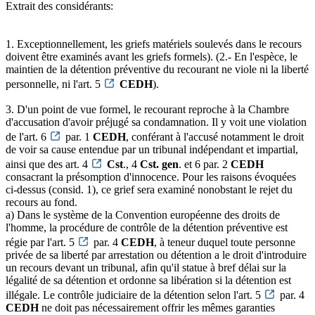
Extrait des considérants:
1. Exceptionnellement, les griefs matériels soulevés dans le recours
doivent être examinés avant les griefs formels). (2.- En l'espèce, le
maintien de la détention préventive du recourant ne viole ni la liberté
personnelle, ni l'art. 5
CEDH
).
3. D'un point de vue formel, le recourant reproche à la Chambre
d'accusation d'avoir préjugé sa condamnation. Il y voit une violation
de l'art. 6
par. 1
CEDH
, conférant à l'accusé notamment le droit
de voir sa cause entendue par un tribunal indépendant et impartial,
ainsi que des art. 4
Cst
., 4
Cst. gen
. et 6 par. 2
CEDH
consacrant la présomption d'innocence. Pour les raisons évoquées
ci-dessus (consid. 1), ce grief sera examiné nonobstant le rejet du
recours au fond.
a) Dans le système de la Convention européenne des droits de
l'homme, la procédure de contrôle de la détention préventive est
régie par l'art. 5
par. 4
CEDH
, à teneur duquel toute personne
privée de sa liberté par arrestation ou détention a le droit d'introduire
un recours devant un tribunal, afin qu'il statue à bref délai sur la
légalité de sa détention et ordonne sa libération si la détention est
illégale. Le contrôle judiciaire de la détention selon l'art. 5
par. 4
CEDH
ne doit pas nécessairement offrir les mêmes garanties