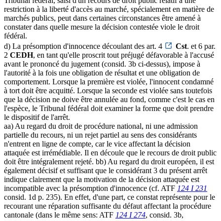
Tribunal fédéral, saisi d'un recours de droit public relatif à une
restriction à la liberté d'accès au marché, spécialement en matière de
marchés publics, peut dans certaines circonstances être amené à
constater dans quelle mesure la décision contestée viole le droit
fédéral.
d) La présomption d'innocence découlant des art. 4
Cst
. et 6 par.
2
CEDH
, en tant qu'elle proscrit tout préjugé défavorable à l'accusé
avant le prononcé du jugement (consid. 3b ci-dessus), impose à
l'autorité à la fois une obligation de résultat et une obligation de
comportement. Lorsque la première est violée, l'innocent condamné
à tort doit être acquitté. Lorsque la seconde est violée sans toutefois
que la décision ne doive être annulée au fond, comme c'est le cas en
l'espèce, le Tribunal fédéral doit examiner la forme que doit prendre
le dispositif de l'arrêt.
aa) Au regard du droit de procédure national, ni une admission
partielle du recours, ni un rejet partiel au sens des considérants
n'entrent en ligne de compte, car le vice affectant la décision
attaquée est irrémédiable. Il en découle que le recours de droit public
doit être intégralement rejeté. bb) Au regard du droit européen, il est
également décisif et suffisant que le considérant 3 du présent arrêt
indique clairement que la motivation de la décision attaquée est
incompatible avec la présomption d'innocence (cf. ATF
124 I 231
consid. 1d p. 235). En effet, d'une part, ce constat représente pour le
recourant une réparation suffisante du défaut affectant la procédure
cantonale (dans le même sens: ATF
124 I 274
, consid. 3b,