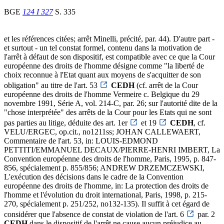
BGE
124 I 327
S. 335
et les références citées; arrêt Minelli, précité, par. 44). D'autre part -
et surtout - un tel constat formel, contenu dans la motivation de
l'arrêt à défaut de son dispositif, est compatible avec ce que la Cour
européenne des droits de l'homme désigne comme "la liberté de
choix reconnue à l'Etat quant aux moyens de s'acquitter de son
obligation" au titre de l'art. 53
CEDH
(cf. arrêt de la Cour
européenne des droits de l'homme Vermeire c. Belgique du 29
novembre 1991, Série A, vol. 214-C, par. 26; sur l'autorité dite de la
"chose interprétée" des arrêts de la Cour pour les Etats qui ne sont
pas parties au litige, déduite des art. 1er
et 19
CEDH
, cf.
VELU/ERGEC, op.cit., no1211ss; JOHAN CALLEWAERT,
Commentaire de l'art. 53, in: LOUIS-EDMOND
PETTITI/EMMANUEL DECAUX/PIERRE-HENRI IMBERT, La
Convention européenne des droits de l'homme, Paris, 1995, p. 847-
856, spécialement p. 855/856; ANDREW DRZEMCZEWSKI,
L'exécution des décisions dans le cadre de la Convention
européenne des droits de l'homme, in: La protection des droits de
l'homme et l'évolution du droit international, Paris, 1998, p. 215-
270, spécialement p. 251/252, no132-135). Il suffit à cet égard de
considérer que l'absence de constat de violation de l'art. 6
par. 2
CEDH
dans le dispositif de l'arrêt ne cause aucun préjudice au