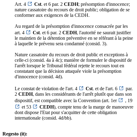
Art. 4
Cst
. et 6 par. 2
CEDH
; présomption d'innocence;
nature cassatoire du recours de droit public; obligation de se
conformer aux exigences de la CEDH.
Au regard de la présomption d'innocence consacrée par les
art. 4
Cst
. et 6 par. 2
CEDH
, l'autorité ne saurait justifier
le maintien de la détention préventive en se référant à la peine
à laquelle le prévenu sera condamné (consid. 3).
Nature cassatoire du recours de droit public et exceptions à
celle-ci (consid. 4a à 4c); manière de formuler le dispositif de
l'arrêt lorsque le Tribunal fédéral rejette le recours tout en
constatant que la décision attaquée viole la présomption
d'innocence (consid. 4d).
Le constat de violation de l'art. 4
Cst
. et de l'art. 6
par.
2
CEDH
, dans les considérants de l'arrêt plutôt que dans son
dispositif, est compatible avec la Convention (art. 1er
, 19
et 53
CEDH
), compte tenu de la marge de manoeuvre
dont dispose l'Etat pour s'acquitter de cette obligation
internationale (consid. 4d/bb).
Regesto (it):