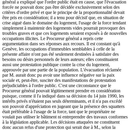
général a expliqué que l'ordre public était en cause, que l'évacuation
forcée ne pouvait donc pas être décidée exclusivement selon des
critères d'ordre privé et que le principe de la proportionnalité devait
être pris en considération; il a tenu pour décisif que, en situation de
crise aiguë dans le domaine du logement, l'usage de la force tendant
simplement à maintenir des logements vides pourrait provoquer des
troubles graves et que ces logements seraient exposés à de nouvelles
occupations illicites. Le Procureur général a repris cette
argumentation dans ses réponses aux recours. Il est constant qu'à
Genève, les occupations d'immeubles semblables à celle de la
présente affaire n'ont pas été seulement destinées à satisfaire des
besoins ou désirs personnels de leurs auteurs; elles constituaient
aussi une protestation publique contre la crise du logement,
approuvée par une partie de la population. L'évacuation réclamée
par M. aurait donc pu avoir une influence négative sur la paix
sociale et, peut-être, susciter des manifestations de protestation
préjudiciables à l'ordre public. C'est une circonstance que le
Procureur général pouvait légitimement prendre en considération
puisque, comme il l'a indiqué dans sa décision du 14 juin 1990, les
intérêts privés n'étaient pas seuls déterminants, et il n'a pas excédé
son pouvoir d'appréciation en jugeant que la présence des squatters
était préférable à l'usage de la force, tant que le propriétaire ne
voulait pas utiliser le bâtiment ni entreprendre des travaux conformes
à la législation applicable. Les décisions attaquées ne constituent
donc aucun refus d'une protection qui serait due à M., selon la