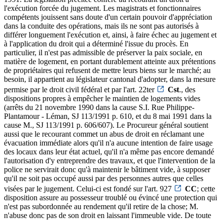
l'exécution forcée du jugement. Les magistrats et fonctionnaires
compétents jouissent sans doute d'un certain pouvoir d'appréciation
dans la conduite des opérations, mais ils ne sont pas autorisés à
différer longuement l'exécution et, ainsi, à faire échec au jugement et
à l'application du droit qui a déterminé l'issue du procès. En
particulier, il n'est pas admissible de préserver la paix sociale, en
matière de logement, en portant durablement atteinte aux prétentions
de propriétaires qui refusent de mettre leurs biens sur le marché; au
besoin, il appartient au législateur cantonal d'adopter, dans la mesure
permise par le droit civil fédéral et par l'art. 22ter
Cst
., des
dispositions propres à empêcher le maintien de logements vides
(arrêts du 21 novembre 1990 dans la cause S.I. Rue Philippe-
Plantamour - Léman, SJ 113/1991 p. 610, et du 8 mai 1991 dans la
cause M., SJ 113/1991 p. 606/607). Le Procureur général soutient
aussi que le recourant commet un abus de droit en réclamant une
évacuation immédiate alors qu'il n'a aucune intention de faire usage
des locaux dans leur état actuel, qu'il n'a même pas encore demandé
l'autorisation d'y entreprendre des travaux, et que l'intervention de la
police ne servirait donc qu'à maintenir le bâtiment vide, à supposer
qu'il ne soit pas occupé aussi par des personnes autres que celles
visées par le jugement. Celui-ci est fondé sur l'art. 927
CC
; cette
disposition assure au possesseur troublé ou évincé une protection qui
n'est pas subordonnée au rendement qu'il retire de la chose; M.
n'abuse donc pas de son droit en laissant l'immeuble vide. De toute