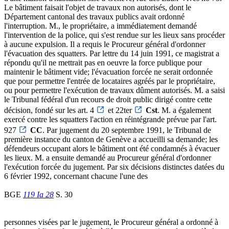
Le bâtiment faisait l'objet de travaux non autorisés, dont le
Département cantonal des travaux publics avait ordonné
l'interruption. M., le propriétaire, a immédiatement demandé
l'intervention de la police, qui s'est rendue sur les lieux sans procéder
à aucune expulsion. Il a requis le Procureur général d'ordonner
l'évacuation des squatters. Par lettre du 14 juin 1991, ce magistrat a
répondu qu'il ne mettrait pas en oeuvre la force publique pour
maintenir le bâtiment vide; l'évacuation forcée ne serait ordonnée
que pour permettre l'entrée de locataires agréés par le propriétaire,
ou pour permettre l'exécution de travaux dûment autorisés. M. a saisi
le Tribunal fédéral d'un recours de droit public dirigé contre cette
décision, fondé sur les art. 4
et 22ter
Cst
. M. a également
exercé contre les squatters l'action en réintégrande prévue par l'art.
927
CC
. Par jugement du 20 septembre 1991, le Tribunal de
première instance du canton de Genève a accueilli sa demande; les
défendeurs occupant alors le bâtiment ont été condamnés à évacuer
les lieux. M. a ensuite demandé au Procureur général d'ordonner
l'exécution forcée du jugement. Par six décisions distinctes datées du
6 février 1992, concernant chacune l'une des
BGE
119 Ia 28
S. 30
personnes visées par le jugement, le Procureur général a ordonné à