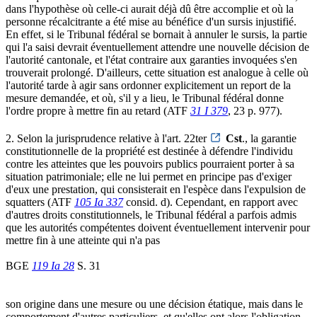
dans l'hypothèse où celle-ci aurait déjà dû être accomplie et où la
personne récalcitrante a été mise au bénéfice d'un sursis injustifié.
En effet, si le Tribunal fédéral se bornait à annuler le sursis, la partie
qui l'a saisi devrait éventuellement attendre une nouvelle décision de
l'autorité cantonale, et l'état contraire aux garanties invoquées s'en
trouverait prolongé. D'ailleurs, cette situation est analogue à celle où
l'autorité tarde à agir sans ordonner explicitement un report de la
mesure demandée, et où, s'il y a lieu, le Tribunal fédéral donne
l'ordre propre à mettre fin au retard (ATF
31 I 379
, 23 p. 977).
2. Selon la jurisprudence relative à l'art. 22ter
Cst
., la garantie
constitutionnelle de la propriété est destinée à défendre l'individu
contre les atteintes que les pouvoirs publics pourraient porter à sa
situation patrimoniale; elle ne lui permet en principe pas d'exiger
d'eux une prestation, qui consisterait en l'espèce dans l'expulsion de
squatters (ATF
105 Ia 337
consid. d). Cependant, en rapport avec
d'autres droits constitutionnels, le Tribunal fédéral a parfois admis
que les autorités compétentes doivent éventuellement intervenir pour
mettre fin à une atteinte qui n'a pas
BGE
119 Ia 28
S. 31
son origine dans une mesure ou une décision étatique, mais dans le
comportement d'autres particuliers, et qu'elles ont alors l'obligation