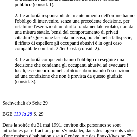
pubblico (consid. 1).
2. Le autorità responsabili del mantenimento dell'ordine hanno
l'obbligo di intervenire, senza una precedente decisione, per
ristabilire l'esercizio di un diritto fondamentale violato, non da
una misura statale, bensì dal comportamento di privati
cittadini? Questione lasciata indecisa, poiché nella fattispecie,
il rifiuto di espellere gli occupanti abusivi è in ogni caso
compatibile con l'art. 22ter Cost. (consid. 2).
3. Le autorità competenti hanno l'obbligo di eseguire una
decisione che condanna gli occupanti abusivi ad evacuare i
locali; esse incorrono nell'arbitrio subordinando l'esecuzione
ad una condizione che non è prevista da questo giudizio
(consid. 3).
Sachverhalt ab Seite 29
BGE
119 Ia 28
S. 29
Dans la soirée du 31 mai 1991, environ dix personnes se sont
introduites par effraction, pour s'y installer, dans des logements vides
d'une maison d'habitation sise à Genève, rue des Eaux-Vives no 75.