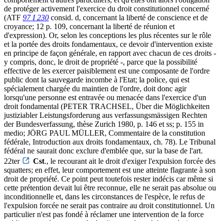
de protéger activement l'exercice du droit constitutionnel concerné
(ATF
97 I 230
consid. d, concernant la liberté de conscience et de
croyance; 12 p. 109, concernant la liberté de réunion et
d'expression). Or, selon les conceptions les plus récentes sur le rôle
et la portée des droits fondamentaux, ce devoir d'intervention existe
en principe de façon générale, en rapport avec chacun de ces droits -
y compris, donc, le droit de propriété -, parce que la possibilité
effective de les exercer paisiblement est une composante de l'ordre
public dont la sauvegarde incombe à l'Etat; la police, qui est
spécialement chargée du maintien de l'ordre, doit donc agir
lorsqu'une personne est entravée ou menacée dans l'exercice d'un
droit fondamental (PETER TRACHSEL, Über die Möglichkeiten
justiziabler Leistungsforderung aus verfassungsmässigen Rechten
der Bundesverfassung, thèse Zurich 1980, p. 146 et ss; p. 155 in
medio; JÖRG PAUL MÜLLER, Commentaire de la constitution
fédérale, Introduction aux droits fondamentaux, ch. 78). Le Tribunal
fédéral ne saurait donc exclure d'emblée que, sur la base de l'art.
22ter
Cst
., le recourant ait le droit d'exiger l'expulsion forcée des
squatters; en effet, leur comportement est une atteinte flagrante à son
droit de propriété. Ce point peut toutefois rester indécis car même si
cette prétention devait lui être reconnue, elle ne serait pas absolue ou
inconditionnelle et, dans les circonstances de l'espèce, le refus de
l'expulsion forcée ne serait pas contraire au droit constitutionnel. Un
particulier n'est pas fondé à réclamer une intervention de la force