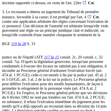
doctrine rapportée ci-dessus, en vertu de l'art. 22ter
Cst
.
3. Le recourant a obtenu un jugement du Tribunal de première
instance, favorable à sa cause; il est protégé par l'art. 4
Cst
.
contre une application arbitraire des règles concernant l'exécution de
ce prononcé. Une décision de l'autorité est arbitraire lorsqu'elle viole
gravement une règle ou un principe juridique clair et indiscuté, ou
lorsqu'elle contredit d'une manière choquante le sentiment de la
BGE
119 Ia 28
S. 33
justice ou de l'équité (ATF
117 Ia 15
consid. 2c, 20 consid. c, 32
consid. 7a). D'après la législation genevoise, lorsqu'une personne
condamnée à évacuer des locaux ne satisfait pas à son obligation, il
incombe au Procureur général d'ordonner l'exécution forcée (art.
474 al. 1 PC/GE); celle-ci est menée à fin par la police (art. 45 al. 2
et 3 OJ/GE; art. 3 al. 2 de la loi sur la police). Le Procureur général
peut différer l'exécution pour des motifs humanitaires, de façon à
permettre le relogement de la personne visée (art. 474 A al. 2
PC/GE). En l'espèce, le Procureur général précise que ses décisions
du 6 février 1992 ne sont pas fondées sur l'art. 474 A al. 2 PC/GE;
en substance, il refuse l'exécution immédiate du jugement pour les
motifs qu'il a déjà opposés au recourant dans sa décision du 14 juin
1991. La législation précitée confère au recourant un droit à