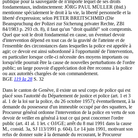
publique pour la sauvegarde de n'importe lequel de ses droits
fondamentaux, indistinctement: JÖRG PAUL MÜLLER (ibid.)
mentionne spécialement le droit à la vie, la liberté personnelle et la
liberté d'expression; selon PETER BREITSCHMID (Die
Beanspruchung der Polizei zur Sicherung privater Rechte, ZBl
84/1983 p. 293 ch. 8), il faut qu'un "droit qualifié" soit compromis.
Quel que soit le droit fondamental en cause, un éventuel devoir
d'intervention dépend en tout cas de la gravité de l'atteinte et de
l'ensemble des circonstances dans lesquelles la police est appelée à
agir; ce devoir est ainsi subordonné à l'opportunité de l'intervention,
en particulier lorsque celle-ci nécessite des moyens importants ou
lorsqu'elle pourrait être la cause de nouvelles perturbations de l'ordre
public; un large pouvoir d'appréciation doit être reconnu à la police
ou aux autorités chargées de son commandement.
BGE
119 Ia 28
S. 32
Dans le canton de Genève, il existe un seul corps de police qui est
placé sous l'autorité du Département de justice et police (art. 1 et 3
al. 1 de la loi sur la police, du 26 octobre 1957); éventuellement, à la
demande du possesseur d'un immeuble occupé par des squatters, le
Procureur général ordonne l'intervention de la police en vertu de son
devoir de veiller en général à tout ce qui peut concerner l'ordre
public (art. 41 al. 1 let. c OJ/GE; arrêt du 8 mai 1991 dans la cause
M., consid. 3a, SJ 113/1991 p. 604). Le 14 juin 1991, motivant son
refus de donner suite à la demande du recourant, le Procureur