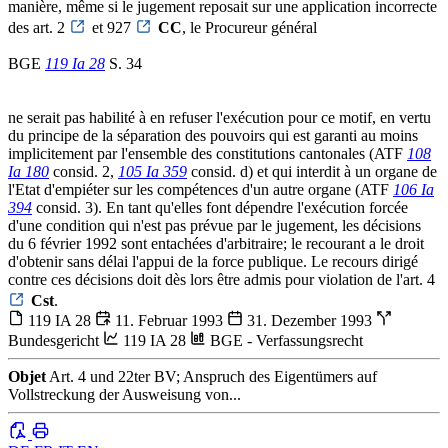
manière, même si le jugement reposait sur une application incorrecte
des art. 2
et 927
CC
, le Procureur général
BGE
119 Ia 28
S. 34
ne serait pas habilité à en refuser l'exécution pour ce motif, en vertu
du principe de la séparation des pouvoirs qui est garanti au moins
implicitement par l'ensemble des constitutions cantonales (ATF
108
Ia 180
consid. 2,
105 Ia 359
consid. d) et qui interdit à un organe de
l'Etat d'empiéter sur les compétences d'un autre organe (ATF
106 Ia
394
consid. 3). En tant qu'elles font dépendre l'exécution forcée
d'une condition qui n'est pas prévue par le jugement, les décisions
du 6 février 1992 sont entachées d'arbitraire; le recourant a le droit
d'obtenir sans délai l'appui de la force publique. Le recours dirigé
contre ces décisions doit dès lors être admis pour violation de l'art. 4
Cst
.
119 IA 28
11. Februar 1993
31. Dezember 1993
Bundesgericht
119 IA 28
BGE - Verfassungsrecht
Objet
Art. 4 und 22ter BV; Anspruch des Eigentümers auf
Vollstreckung der Ausweisung von...