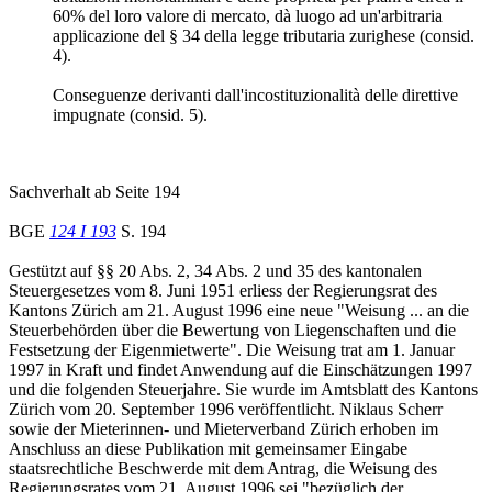
60% del loro valore di mercato, dà luogo ad un'arbitraria
applicazione del § 34 della legge tributaria zurighese (consid.
4).
Conseguenze derivanti dall'incostituzionalità delle direttive
impugnate (consid. 5).
Sachverhalt ab Seite 194
BGE
124 I 193
S. 194
Gestützt auf §§ 20 Abs. 2, 34 Abs. 2 und 35 des kantonalen
Steuergesetzes vom 8. Juni 1951 erliess der Regierungsrat des
Kantons Zürich am 21. August 1996 eine neue "Weisung ... an die
Steuerbehörden über die Bewertung von Liegenschaften und die
Festsetzung der Eigenmietwerte". Die Weisung trat am 1. Januar
1997 in Kraft und findet Anwendung auf die Einschätzungen 1997
und die folgenden Steuerjahre. Sie wurde im Amtsblatt des Kantons
Zürich vom 20. September 1996 veröffentlicht. Niklaus Scherr
sowie der Mieterinnen- und Mieterverband Zürich erhoben im
Anschluss an diese Publikation mit gemeinsamer Eingabe
staatsrechtliche Beschwerde mit dem Antrag, die Weisung des
Regierungsrates vom 21. August 1996 sei "bezüglich der