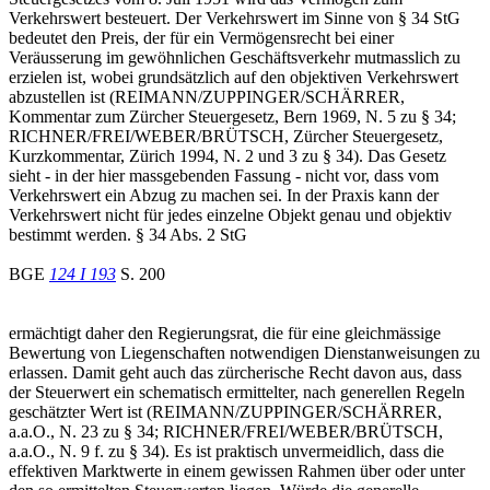
Verkehrswert besteuert. Der Verkehrswert im Sinne von § 34 StG
bedeutet den Preis, der für ein Vermögensrecht bei einer
Veräusserung im gewöhnlichen Geschäftsverkehr mutmasslich zu
erzielen ist, wobei grundsätzlich auf den objektiven Verkehrswert
abzustellen ist (REIMANN/ZUPPINGER/SCHÄRRER,
Kommentar zum Zürcher Steuergesetz, Bern 1969, N. 5 zu § 34;
RICHNER/FREI/WEBER/BRÜTSCH, Zürcher Steuergesetz,
Kurzkommentar, Zürich 1994, N. 2 und 3 zu § 34). Das Gesetz
sieht - in der hier massgebenden Fassung - nicht vor, dass vom
Verkehrswert ein Abzug zu machen sei. In der Praxis kann der
Verkehrswert nicht für jedes einzelne Objekt genau und objektiv
bestimmt werden. § 34 Abs. 2 StG
BGE
124 I 193
S. 200
ermächtigt daher den Regierungsrat, die für eine gleichmässige
Bewertung von Liegenschaften notwendigen Dienstanweisungen zu
erlassen. Damit geht auch das zürcherische Recht davon aus, dass
der Steuerwert ein schematisch ermittelter, nach generellen Regeln
geschätzter Wert ist (REIMANN/ZUPPINGER/SCHÄRRER,
a.a.O., N. 23 zu § 34; RICHNER/FREI/WEBER/BRÜTSCH,
a.a.O., N. 9 f. zu § 34). Es ist praktisch unvermeidlich, dass die
effektiven Marktwerte in einem gewissen Rahmen über oder unter