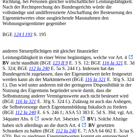
Richtung, bei Personen gleicher wirtschaftlicher Leistungsfähigkeit.
Nach der Rechtsprechung des Bundesgerichts würde die
vollständige und undifferenzierte Abschaffung der Besteuerung des
Eigenmietwertes ohne ausgleichende Massnahmen den
Wohnungseigentümer gegenüber
BGE
124 I 193
S. 195
anderen Steuerpflichtigen mit gleicher finanzieller
Leistungsfähigkeit in einer Weise begünstigen, welche vor Art. 4
BV
nicht standhält (BGE
123 II 9
E. 3 S. 12; BGE
116 Ia 321
E. 3d
S. 324; BGE
112 Ia 240
E. 5a S. 244 f.). Indessen hat das
Bundesgericht zugelassen, dass der Eigenmietwert tiefer festgesetzt
werden kann als der Marktmietwert (BGE
116 Ia 321
E. 3f/g S. 324
f.). Das wird unter anderem mit der geringeren Disponibilität in der
Nutzung des Eigentums begründet sowie damit, dass die
Selbstnutzung anderer Vermögenswerte auch nicht besteuert wird
(BGE
116 Ia 321
E. 3f/g S. 324 f.). Zulässig ist auch das Anliegen,
die Selbstvorsorge durch Eigentumsbildung fiskalisch zu fördern
(BGE
112 Ia 240
E. 6 S. 246 f.; ASA 53 383 E. 5d S. 394; vgl. Art.
34quater Abs. 6
sowie Art. 34sexies
BV
). Solche Abzüge
haben sich allerdings an die durch Art. 4
BV
gesetzten
Schranken zu halten (BGE
112 Ia 240
E. 7; ASA 64 662 E. 3c/aa S.
670). Bei zu niedrigen Eigenmietwerten kommt ein entsprechend