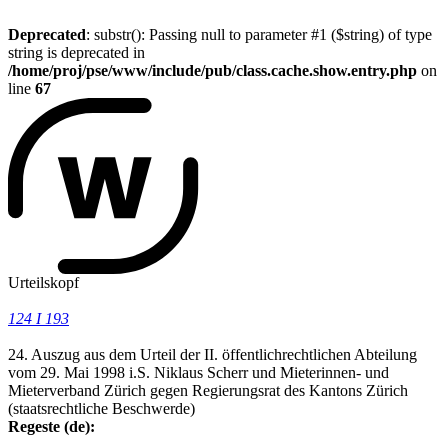
Deprecated
: substr(): Passing null to parameter #1 ($string) of type
string is deprecated in
/home/proj/pse/www/include/pub/class.cache.show.entry.php
on
line
67
Urteilskopf
124 I 193
24. Auszug aus dem Urteil der II. öffentlichrechtlichen Abteilung
vom 29. Mai 1998 i.S. Niklaus Scherr und Mieterinnen- und
Mieterverband Zürich gegen Regierungsrat des Kantons Zürich
(staatsrechtliche Beschwerde)
Regeste (de):