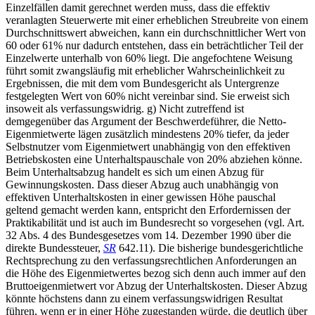
Einzelfällen damit gerechnet werden muss, dass die effektiv
veranlagten Steuerwerte mit einer erheblichen Streubreite von einem
Durchschnittswert abweichen, kann ein durchschnittlicher Wert von
60 oder 61% nur dadurch entstehen, dass ein beträchtlicher Teil der
Einzelwerte unterhalb von 60% liegt. Die angefochtene Weisung
führt somit zwangsläufig mit erheblicher Wahrscheinlichkeit zu
Ergebnissen, die mit dem vom Bundesgericht als Untergrenze
festgelegten Wert von 60% nicht vereinbar sind. Sie erweist sich
insoweit als verfassungswidrig. g) Nicht zutreffend ist
demgegenüber das Argument der Beschwerdeführer, die Netto-
Eigenmietwerte lägen zusätzlich mindestens 20% tiefer, da jeder
Selbstnutzer vom Eigenmietwert unabhängig von den effektiven
Betriebskosten eine Unterhaltspauschale von 20% abziehen könne.
Beim Unterhaltsabzug handelt es sich um einen Abzug für
Gewinnungskosten. Dass dieser Abzug auch unabhängig von
effektiven Unterhaltskosten in einer gewissen Höhe pauschal
geltend gemacht werden kann, entspricht den Erfordernissen der
Praktikabilität und ist auch im Bundesrecht so vorgesehen (vgl. Art.
32 Abs. 4 des Bundesgesetzes vom 14. Dezember 1990 über die
direkte Bundessteuer,
SR
642.11). Die bisherige bundesgerichtliche
Rechtsprechung zu den verfassungsrechtlichen Anforderungen an
die Höhe des Eigenmietwertes bezog sich denn auch immer auf den
Bruttoeigenmietwert vor Abzug der Unterhaltskosten. Dieser Abzug
könnte höchstens dann zu einem verfassungswidrigen Resultat
führen, wenn er in einer Höhe zugestanden würde, die deutlich über