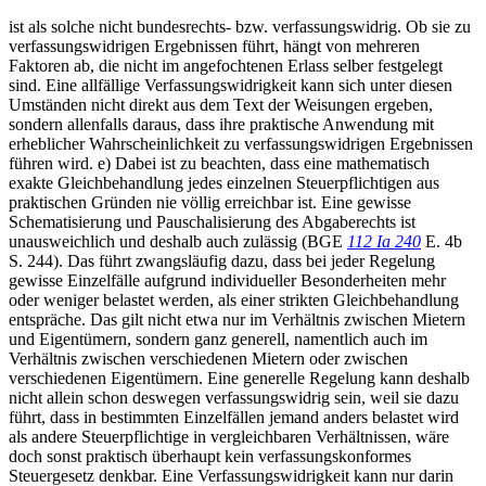
ist als solche nicht bundesrechts- bzw. verfassungswidrig. Ob sie zu
verfassungswidrigen Ergebnissen führt, hängt von mehreren
Faktoren ab, die nicht im angefochtenen Erlass selber festgelegt
sind. Eine allfällige Verfassungswidrigkeit kann sich unter diesen
Umständen nicht direkt aus dem Text der Weisungen ergeben,
sondern allenfalls daraus, dass ihre praktische Anwendung mit
erheblicher Wahrscheinlichkeit zu verfassungswidrigen Ergebnissen
führen wird. e) Dabei ist zu beachten, dass eine mathematisch
exakte Gleichbehandlung jedes einzelnen Steuerpflichtigen aus
praktischen Gründen nie völlig erreichbar ist. Eine gewisse
Schematisierung und Pauschalisierung des Abgaberechts ist
unausweichlich und deshalb auch zulässig (BGE
112 Ia 240
E. 4b
S. 244). Das führt zwangsläufig dazu, dass bei jeder Regelung
gewisse Einzelfälle aufgrund individueller Besonderheiten mehr
oder weniger belastet werden, als einer strikten Gleichbehandlung
entspräche. Das gilt nicht etwa nur im Verhältnis zwischen Mietern
und Eigentümern, sondern ganz generell, namentlich auch im
Verhältnis zwischen verschiedenen Mietern oder zwischen
verschiedenen Eigentümern. Eine generelle Regelung kann deshalb
nicht allein schon deswegen verfassungswidrig sein, weil sie dazu
führt, dass in bestimmten Einzelfällen jemand anders belastet wird
als andere Steuerpflichtige in vergleichbaren Verhältnissen, wäre
doch sonst praktisch überhaupt kein verfassungskonformes
Steuergesetz denkbar. Eine Verfassungswidrigkeit kann nur darin