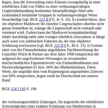
liegen, dass die Anwendung eines Erlasses zwangsläufig in einer
erheblichen Zahl von Fällen zu einer verfassungswidrigen
Ungleichbehandlung bestimmter Steuerpflichtiger führt oder
systematisch bestimmte Gruppen in verfassungswidriger Weise
benachteiligt (vgl. BGE
123 II 9
E. 4c S. 16). Es kommt hinzu, dass
ein objektiver Marktwert für einzelne Liegenschaften ohnehin nicht
genau feststellbar ist, solange die Liegenschaft nicht verkauft oder
vermietet wird. Zudem kann der Marktwert konjunkturbedingt
relativ kurzfristig mehr oder weniger erheblich schwanken; er hängt
auch sonst von zahlreichen Faktoren ab, die eine objektive
Schätzung erschweren (vgl. BGE
123 II 9
E. 4b S. 15). f) Gemäss
einer von der Finanzdirektion angeführten Nachberechnung der
Gutachter Wüest & Partner aus dem Jahre 1996 entsprechen die
aufgrund der angefochtenen Weisungen zu erwartenden
durchschnittlichen Eigenmietwerte von Einfamilienhäusern und
Stockwerkeigentum 61 bzw. 60% des Marktmietzinses. Diese
Werte, die ungefähr dem vom Regierungsrat angestrebten Zielwert
von 60% entsprechen, liegen somit im Durchschnitt am unteren
Rand
BGE
124 I 193
S. 198
des verfassungsrechtlich Zulässigen. Da angesichts der erheblichen
Schwierigkeiten einer exakten Schätzung von Marktwerten in