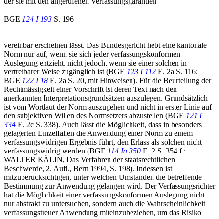
der sie mit den angerufenen Verfassungsgarantien
BGE
124 I 193
S. 196
vereinbar erscheinen lässt. Das Bundesgericht hebt eine kantonale
Norm nur auf, wenn sie sich jeder verfassungskonformen
Auslegung entzieht, nicht jedoch, wenn sie einer solchen in
vertretbarer Weise zugänglich ist (BGE
123 I 112
E. 2a S. 116;
BGE
122 I 18
E. 2a S. 20, mit Hinweisen). Für die Beurteilung der
Rechtmässigkeit einer Vorschrift ist deren Text nach den
anerkannten Interpretationsgrundsätzen auszulegen. Grundsätzlich
ist vom Wortlaut der Norm auszugehen und nicht in erster Linie auf
den subjektiven Willen des Normsetzers abzustellen (BGE
121 I
334
E. 2c S. 338). Auch lässt die Möglichkeit, dass in besonders
gelagerten Einzelfällen die Anwendung einer Norm zu einem
verfassungswidrigen Ergebnis führt, den Erlass als solchen nicht
verfassungswidrig werden (BGE
114 Ia 350
E. 2 S. 354 f.;
WALTER KÄLIN, Das Verfahren der staatsrechtlichen
Beschwerde, 2. Aufl., Bern 1994, S. 198). Indessen ist
mitzuberücksichtigen, unter welchen Umständen die betreffende
Bestimmung zur Anwendung gelangen wird. Der Verfassungsrichter
hat die Möglichkeit einer verfassungskonformen Auslegung nicht
nur abstrakt zu untersuchen, sondern auch die Wahrscheinlichkeit
verfassungstreuer Anwendung miteinzubeziehen, um das Risiko