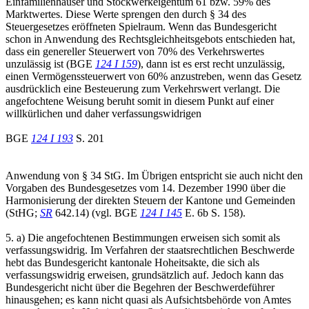
Einfamilienhäuser und Stockwerkeigentum 61 bzw. 59% des
Marktwertes. Diese Werte sprengen den durch § 34 des
Steuergesetzes eröffneten Spielraum. Wenn das Bundesgericht
schon in Anwendung des Rechtsgleichheitsgebots entschieden hat,
dass ein genereller Steuerwert von 70% des Verkehrswertes
unzulässig ist (BGE
124 I 159
), dann ist es erst recht unzulässig,
einen Vermögenssteuerwert von 60% anzustreben, wenn das Gesetz
ausdrücklich eine Besteuerung zum Verkehrswert verlangt. Die
angefochtene Weisung beruht somit in diesem Punkt auf einer
willkürlichen und daher verfassungswidrigen
BGE
124 I 193
S. 201
Anwendung von § 34 StG. Im Übrigen entspricht sie auch nicht den
Vorgaben des Bundesgesetzes vom 14. Dezember 1990 über die
Harmonisierung der direkten Steuern der Kantone und Gemeinden
(StHG;
SR
642.14) (vgl. BGE
124 I 145
E. 6b S. 158).
5. a) Die angefochtenen Bestimmungen erweisen sich somit als
verfassungswidrig. Im Verfahren der staatsrechtlichen Beschwerde
hebt das Bundesgericht kantonale Hoheitsakte, die sich als
verfassungswidrig erweisen, grundsätzlich auf. Jedoch kann das
Bundesgericht nicht über die Begehren der Beschwerdeführer
hinausgehen; es kann nicht quasi als Aufsichtsbehörde von Amtes