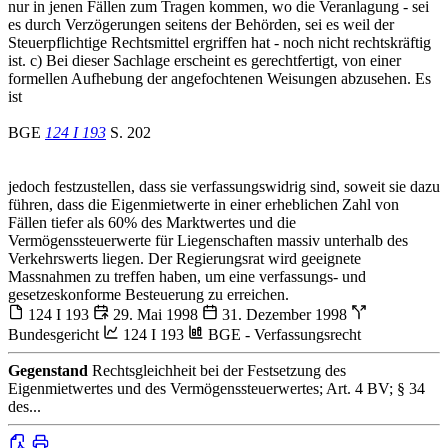
nur in jenen Fällen zum Tragen kommen, wo die Veranlagung - sei
es durch Verzögerungen seitens der Behörden, sei es weil der
Steuerpflichtige Rechtsmittel ergriffen hat - noch nicht rechtskräftig
ist. c) Bei dieser Sachlage erscheint es gerechtfertigt, von einer
formellen Aufhebung der angefochtenen Weisungen abzusehen. Es
ist
BGE
124 I 193
S. 202
jedoch festzustellen, dass sie verfassungswidrig sind, soweit sie dazu
führen, dass die Eigenmietwerte in einer erheblichen Zahl von
Fällen tiefer als 60% des Marktwertes und die
Vermögenssteuerwerte für Liegenschaften massiv unterhalb des
Verkehrswerts liegen. Der Regierungsrat wird geeignete
Massnahmen zu treffen haben, um eine verfassungs- und
gesetzeskonforme Besteuerung zu erreichen.
124 I 193
29. Mai 1998
31. Dezember 1998
Bundesgericht
124 I 193
BGE - Verfassungsrecht
Gegenstand
Rechtsgleichheit bei der Festsetzung des
Eigenmietwertes und des Vermögenssteuerwertes; Art. 4 BV; § 34
des...