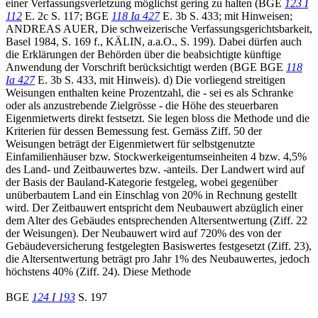
einer Verfassungsverletzung möglichst gering zu halten (BGE
123 I
112
E. 2c S. 117; BGE
118 Ia 427
E. 3b S. 433; mit Hinweisen;
ANDREAS AUER, Die schweizerische Verfassungsgerichtsbarkeit,
Basel 1984, S. 169 f., KÄLIN, a.a.O., S. 199). Dabei dürfen auch
die Erklärungen der Behörden über die beabsichtigte künftige
Anwendung der Vorschrift berücksichtigt werden (BGE BGE
118
Ia 427
E. 3b S. 433, mit Hinweis). d) Die vorliegend streitigen
Weisungen enthalten keine Prozentzahl, die - sei es als Schranke
oder als anzustrebende Zielgrösse - die Höhe des steuerbaren
Eigenmietwerts direkt festsetzt. Sie legen bloss die Methode und die
Kriterien für dessen Bemessung fest. Gemäss Ziff. 50 der
Weisungen beträgt der Eigenmietwert für selbstgenutzte
Einfamilienhäuser bzw. Stockwerkeigentumseinheiten 4 bzw. 4,5%
des Land- und Zeitbauwertes bzw. -anteils. Der Landwert wird auf
der Basis der Bauland-Kategorie festgeleg, wobei gegenüber
unüberbautem Land ein Einschlag von 20% in Rechnung gestellt
wird. Der Zeitbauwert entspricht dem Neubauwert abzüglich einer
dem Alter des Gebäudes entsprechenden Altersentwertung (Ziff. 22
der Weisungen). Der Neubauwert wird auf 720% des von der
Gebäudeversicherung festgelegten Basiswertes festgesetzt (Ziff. 23),
die Altersentwertung beträgt pro Jahr 1% des Neubauwertes, jedoch
höchstens 40% (Ziff. 24). Diese Methode
BGE
124 I 193
S. 197