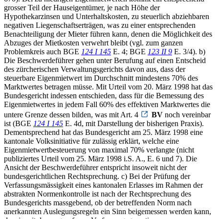
grosser Teil der Hauseigentümer, je nach Höhe der
Hypothekarzinsen und Unterhaltskosten, zu steuerlich abziehbaren
negativen Liegenschaftserträgen, was zu einer entsprechenden
Benachteiligung der Mieter führen kann, denen die Möglichkeit des
Abzuges der Mietkosten verwehrt bleibt (vgl. zum ganzen
Problemkreis auch BGE
124 I 145
E. 4; BGE
123 II 9
E. 3/4). b)
Die Beschwerdeführer gehen unter Berufung auf einen Entscheid
des zürcherischen Verwaltungsgerichts davon aus, dass der
steuerbare Eigenmietwert im Durchschnitt mindestens 70% des
Marktwertes betragen müsse. Mit Urteil vom 20. März 1998 hat das
Bundesgericht indessen entschieden, dass für die Bemessung des
Eigenmietwertes in jedem Fall 60% des effektiven Marktwertes die
untere Grenze dessen bilden, was mit Art. 4
BV
noch vereinbar
ist (BGE
124 I 145
E. 4d, mit Darstellung der bisherigen Praxis).
Dementsprechend hat das Bundesgericht am 25. März 1998 eine
kantonale Volksinitiative für zulässig erklärt, welche eine
Eigenmietwertbesteuerung von maximal 70% verlangte (nicht
publiziertes Urteil vom 25. März 1998 i.S. A., E. 6 und 7). Die
Ansicht der Beschwerdeführer entspricht insoweit nicht der
bundesgerichtlichen Rechtsprechung. c) Bei der Prüfung der
Verfassungsmässigkeit eines kantonalen Erlasses im Rahmen der
abstrakten Normenkontrolle ist nach der Rechtsprechung des
Bundesgerichts massgebend, ob der betreffenden Norm nach
anerkannten Auslegungsregeln ein Sinn beigemessen werden kann,