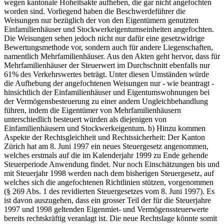
wegen kantonale Hoheitsakte aufheben, die gar nicht angefochten
worden sind. Vorliegend haben die Beschwerdeführer die
Weisungen nur bezüglich der von den Eigentümern genutzten
Einfamilienhäuser und Stockwerkeigentumseinheiten angefochten.
Die Weisungen sehen jedoch nicht nur dafür eine gesetzwidrige
Bewertungsmethode vor, sondern auch für andere Liegenschaften,
namentlich Mehrfamilienhäuser. Aus den Akten geht hervor, dass für
Mehrfamilienhäuser der Steuerwert im Durchschnitt ebenfalls nur
61% des Verkehrswertes beträgt. Unter diesen Umständen würde
die Aufhebung der angefochtenen Weisungen nur - wie beantragt -
hinsichtlich der Einfamilienhäuser und Eigentumswohnungen bei
der Vermögensbesteuerung zu einer andern Ungleichbehandlung
führen, indem die Eigentümer von Mehrfamilienhäusern
unterschiedlich besteuert würden als diejenigen von
Einfamilienhäusern und Stockwerkeigentum. b) Hinzu kommen
Aspekte der Rechtsgleichheit und Rechtssicherheit: Der Kanton
Zürich hat am 8. Juni 1997 ein neues Steuergesetz angenommen,
welches erstmals auf die im Kalenderjahr 1999 zu Ende gehende
Steuerperiode Anwendung findet. Nur noch Einschätzungen bis und
mit Steuerjahr 1998 werden nach dem bisherigen Steuergesetz, auf
welches sich die angefochtenen Richtlinien stützen, vorgenommen
(§ 269 Abs. 1 des revidierten Steuergesetzes vom 8. Juni 1997). Es
ist davon auszugehen, dass ein grosser Teil der für die Steuerjahre
1997 und 1998 geltenden Eigenmiet- und Vermögenssteuerwerte
bereits rechtskräftig veranlagt ist. Die neue Rechtslage könnte somit