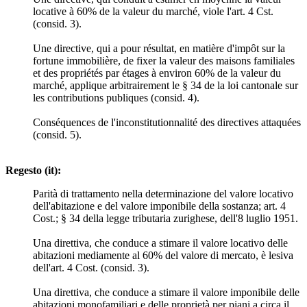
locative à 60% de la valeur du marché, viole l'art. 4 Cst.
(consid. 3).
Une directive, qui a pour résultat, en matière d'impôt sur la
fortune immobilière, de fixer la valeur des maisons familiales
et des propriétés par étages à environ 60% de la valeur du
marché, applique arbitrairement le § 34 de la loi cantonale sur
les contributions publiques (consid. 4).
Conséquences de l'inconstitutionnalité des directives attaquées
(consid. 5).
Regesto (it):
Parità di trattamento nella determinazione del valore locativo
dell'abitazione e del valore imponibile della sostanza; art. 4
Cost.; § 34 della legge tributaria zurighese, dell'8 luglio 1951.
Una direttiva, che conduce a stimare il valore locativo delle
abitazioni mediamente al 60% del valore di mercato, è lesiva
dell'art. 4 Cost. (consid. 3).
Una direttiva, che conduce a stimare il valore imponibile delle
abitazioni monofamiliari e delle proprietà per piani a circa il