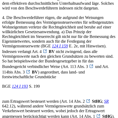
dem effektiven durchschnittlichen Unterhaltsaufwand läge. Solches
wird von den Beschwerdeführern indessen nicht dargetan.
4. Die Beschwerdeführer rügen, die aufgrund der Weisungen
erfolgte Bemessung des Vermögenssteuerwertes für selbstgenutztes
Wohneigentum verletze die Rechtsgleichheit und beruhe auf einer
willkürlichen Gesetzesanwendung. a) Das Prinzip der
Rechtsgleichheit im Steuerrecht gilt nicht nur für die Bemessung des
Eigenmietwertes, sondern auch für die Festlegung der
Vermögenssteuerwerte (BGE
124 I 159
E. 2e, mit Hinweisen).
Indessen verlangt Art. 4
BV
nicht zwingend, dass alle
Vermögenswerte nach den gleichen Grundsätzen zu bewerten sind.
So hat beispielsweise der Bundesgesetzgeber in für das
Bundesgericht verbindlicher Weise (Art. 113 Abs. 3
und Art.
114bis Abs. 3
BV
) angeordnet, dass land- und
forstwirtschaftliche Grundstücke
BGE
124 I 193
S. 199
zum Ertragswert besteuert werden (Art. 14 Abs. 2
StHG
;
SR
642.12), während andere Vermögenswerte grundsätzlich zum
Verkehrswert besteuert werden, wobei jedoch der Ertragswert
angemessen berücksichtigt werden kann (Art. 14 Abs. 1
StHG
).