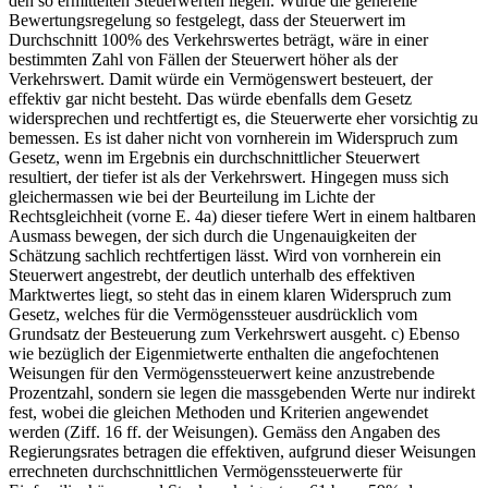
den so ermittelten Steuerwerten liegen. Würde die generelle
Bewertungsregelung so festgelegt, dass der Steuerwert im
Durchschnitt 100% des Verkehrswertes beträgt, wäre in einer
bestimmten Zahl von Fällen der Steuerwert höher als der
Verkehrswert. Damit würde ein Vermögenswert besteuert, der
effektiv gar nicht besteht. Das würde ebenfalls dem Gesetz
widersprechen und rechtfertigt es, die Steuerwerte eher vorsichtig zu
bemessen. Es ist daher nicht von vornherein im Widerspruch zum
Gesetz, wenn im Ergebnis ein durchschnittlicher Steuerwert
resultiert, der tiefer ist als der Verkehrswert. Hingegen muss sich
gleichermassen wie bei der Beurteilung im Lichte der
Rechtsgleichheit (vorne E. 4a) dieser tiefere Wert in einem haltbaren
Ausmass bewegen, der sich durch die Ungenauigkeiten der
Schätzung sachlich rechtfertigen lässt. Wird von vornherein ein
Steuerwert angestrebt, der deutlich unterhalb des effektiven
Marktwertes liegt, so steht das in einem klaren Widerspruch zum
Gesetz, welches für die Vermögenssteuer ausdrücklich vom
Grundsatz der Besteuerung zum Verkehrswert ausgeht. c) Ebenso
wie bezüglich der Eigenmietwerte enthalten die angefochtenen
Weisungen für den Vermögenssteuerwert keine anzustrebende
Prozentzahl, sondern sie legen die massgebenden Werte nur indirekt
fest, wobei die gleichen Methoden und Kriterien angewendet
werden (Ziff. 16 ff. der Weisungen). Gemäss den Angaben des
Regierungsrates betragen die effektiven, aufgrund dieser Weisungen
errechneten durchschnittlichen Vermögenssteuerwerte für