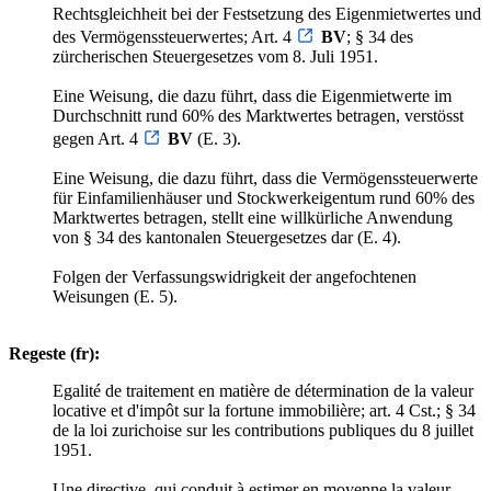
Rechtsgleichheit bei der Festsetzung des Eigenmietwertes und
des Vermögenssteuerwertes; Art. 4
BV
; § 34 des
zürcherischen Steuergesetzes vom 8. Juli 1951.
Eine Weisung, die dazu führt, dass die Eigenmietwerte im
Durchschnitt rund 60% des Marktwertes betragen, verstösst
gegen Art. 4
BV
(E. 3).
Eine Weisung, die dazu führt, dass die Vermögenssteuerwerte
für Einfamilienhäuser und Stockwerkeigentum rund 60% des
Marktwertes betragen, stellt eine willkürliche Anwendung
von § 34 des kantonalen Steuergesetzes dar (E. 4).
Folgen der Verfassungswidrigkeit der angefochtenen
Weisungen (E. 5).
Regeste (fr):
Egalité de traitement en matière de détermination de la valeur
locative et d'impôt sur la fortune immobilière; art. 4 Cst.; § 34
de la loi zurichoise sur les contributions publiques du 8 juillet
1951.
Une directive, qui conduit à estimer en moyenne la valeur