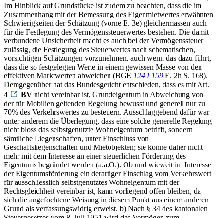
Im Hinblick auf Grundstücke ist zudem zu beachten, dass die im
Zusammenhang mit der Bemessung des Eigenmietwertes erwähnten
Schwierigkeiten der Schätzung (vorne E. 3e) gleichermassen auch
für die Festlegung des Vermögenssteuerwertes bestehen. Die damit
verbundene Unsicherheit macht es auch bei der Vermögenssteuer
zulässig, die Festlegung des Steuerwertes nach schematischen,
vorsichtigen Schätzungen vorzunehmen, auch wenn das dazu führt,
dass die so festgelegten Werte in einem gewissen Masse von den
effektiven Marktwerten abweichen (BGE
124 I 159
E. 2h S. 168).
Demgegenüber hat das Bundesgericht entschieden, dass es mit Art.
4
BV
nicht vereinbar ist, Grundeigentum in Abweichung von
der für Mobilien geltenden Regelung bewusst und generell nur zu
70% des Verkehrswertes zu besteuern. Ausschlaggebend dafür war
unter anderem die Überlegung, dass eine solche generelle Regelung
nicht bloss das selbstgenutzte Wohneigentum betrifft, sondern
sämtliche Liegenschaften, unter Einschluss von
Geschäftsliegenschaften und Mietobjekten; sie könne daher nicht
mehr mit dem Interesse an einer steuerlichen Förderung des
Eigentums begründet werden (a.a.O.). Ob und wieweit im Interesse
der Eigentumsförderung ein derartiger Einschlag vom Verkehrswert
für ausschliesslich selbstgenutztes Wohneigentum mit der
Rechtsgleichheit vereinbar ist, kann vorliegend offen bleiben, da
sich die angefochtene Weisung in diesem Punkt aus einem anderen
Grund als verfassungswidrig erweist. b) Nach § 34 des kantonalen
Steuergesetzes vom 8. Juli 1951 wird das Vermögen zum