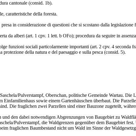
edura cantonale (consid. 1b).
, caratteristiche della foresta.
 presa in considerazione di questioni che si scostano dalla legislazione f
 da alberi (art. 1 cpv. 1 lett. b OFo); procedura da seguire in assenza d
ge funzioni sociali particolarmente importanti (art. 2 cpv. 4 seconda fras
la protezione della natura e del paesaggio e sulla pesca (consid. 5).
Saschela/Pulverstampf, Oberschan, politische Gemeinde Wartau. Die L
nem Einfamilienhaus sowie einem Gartenhäuschen überbaut. Die Parzell
nd. Die fraglichen zwei Parzellen sind einer Bauzone zugeteilt, währ
 und den dabei notwendigen Abgrenzungen von Baugebiet zu Waldfläche
aschela/Pulverstampf, die Waldgrenzen gegenüber dem Baugebiet fest.
ch beim fraglichen Baumbestand nicht um Wald im Sinne der Waldgesetzge