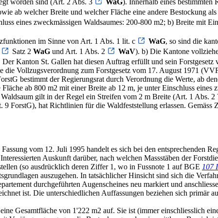
egt worden sind (Art. 2 Abs. 3
WaG
). Innerhalb eines bestimmten
wie ab welcher Breite und welcher Fläche eine andere Bestockung als 
schluss eines zweckmässigen Waldsaumes: 200-800 m2; b) Breite mit Ei
funktionen im Sinne von Art. 1 Abs. 1 lit. c
WaG
, so sind die ka
4
Satz 2
WaG
und Art. 1 Abs. 2
WaV
). b) Die Kantone vollzieh
. Der Kanton St. Gallen hat diesen Auftrag erfüllt und sein Forstgese
 die Vollzugsverordnung zum Forstgesetz vom 17. August 1971 (VVFor
rstG bestimmt der Regierungsrat durch Verordnung die Werte, ab dene
e Fläche ab 800 m2 mit einer Breite ab 12 m, je unter Einschluss ein
 Waldsaum gilt in der Regel ein Streifen vom 2 m Breite (Art. 1 Abs. 
9 ForstG), hat Richtlinien für die Waldfeststellung erlassen. Gemäss Zi
 Fassung vom 12. Juli 1995 handelt es sich bei den entsprechenden Reg
nteressierten Auskunft darüber, nach welchen Massstäben der Forstdie
tellen (so ausdrücklich deren Ziffer 1, wo in Fussnote 1 auf BGE
107 
rundlagen auszugehen. In tatsächlicher Hinsicht sind sich die Verfahr
departement durchgeführten Augenscheines neu markiert und anschliess
ichnet ist. Die unterschiedlichen Auffassungen beziehen sich primär au
e Gesamtfläche von 1'222 m2 auf. Sie ist (immer einschliesslich eine