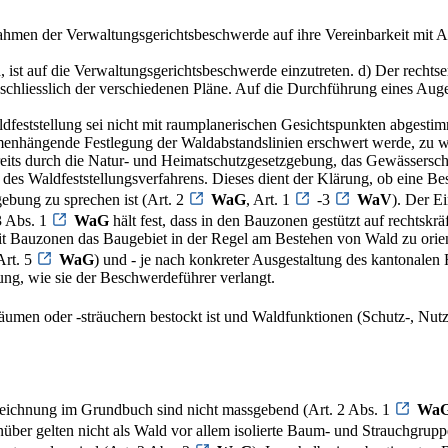
ahmen der Verwaltungsgerichtsbeschwerde auf ihre Vereinbarkeit mit A
 ist auf die Verwaltungsgerichtsbeschwerde einzutreten. d) Der rechtse
schliesslich der verschiedenen Pläne. Auf die Durchführung eines Aug
aldfeststellung sei nicht mit raumplanerischen Gesichtspunkten abgest
menhängende Festlegung der Waldabstandslinien erschwert werde, zu
ereits durch die Natur- und Heimatschutzgesetzgebung, das Gewässersch
s Waldfeststellungsverfahrens. Dieses dient der Klärung, ob eine Best
ebung zu sprechen ist (Art. 2
WaG
, Art. 1
-3
WaV
). Der E
3 Abs. 1
WaG
hält fest, dass in den Bauzonen gestützt auf rechtskr
it Bauzonen das Baugebiet in der Regel am Bestehen von Wald zu orien
Art. 5
WaG
) und - je nach konkreter Ausgestaltung des kantonalen
ng, wie sie der Beschwerdeführer verlangt.
bäumen oder -sträuchern bestockt ist und Waldfunktionen (Schutz-, Nut
zeichnung im Grundbuch sind nicht massgebend (Art. 2 Abs. 1
Wa
über gelten nicht als Wald vor allem isolierte Baum- und Strauchgrup