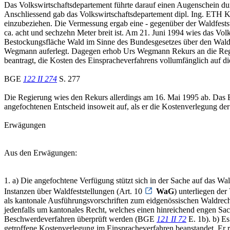
Das Volkswirtschaftsdepartement führte darauf einen Augenschein du
Anschliessend gab das Volkswirtschaftsdepartement dipl. Ing. ETH 
einzubeziehen. Die Vermessung ergab eine - gegenüber der Waldfestst
ca. acht und sechzehn Meter breit ist. Am 21. Juni 1994 wies das Vo
Bestockungsfläche Wald im Sinne des Bundesgesetzes über den Wal
Wegmann auferlegt. Dagegen erhob Urs Wegmann Rekurs an die Regierun
beantragt, die Kosten des Einspracheverfahrens vollumfänglich auf di
BGE
122 II 274
S. 277
Die Regierung wies den Rekurs allerdings am 16. Mai 1995 ab. Das B
angefochtenen Entscheid insoweit auf, als er die Kostenverlegung de
Erwägungen
Aus den Erwägungen:
1. a) Die angefochtene Verfügung stützt sich in der Sache auf da
Instanzen über Waldfeststellungen (Art. 10
WaG
) unterliegen de
als kantonale Ausführungsvorschriften zum eidgenössischen Waldrec
jedenfalls um kantonales Recht, welches einen hinreichend engen Sa
Beschwerdeverfahren überprüft werden (BGE
121 II 72
E. 1b). b) Es
getroffene Kostenverlegung im Einspracheverfahren beanstandet. Er rü