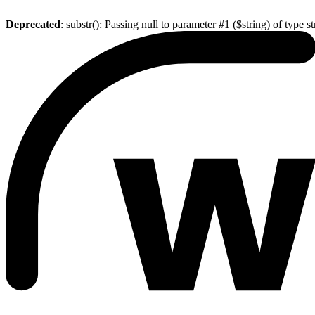
Deprecated
: substr(): Passing null to parameter #1 ($string) of type s