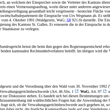
rch, an welchem der Einsprecher sowie die Vertreter des Kantons über
Kreis einen Vermessungsauftrag, worin dieser unter anderem angewies
ellungsverfügung gesamthaft leicht vergrösserte - bestockte Fläche vo
lkswirtschaftsdepartement die Einsprache von Urs Wegmann ab. Es stellt
d vom 4. Oktober 1991 (Waldgesetz, WaG;
SR
921.0) darstelle. Die E
g des Kantons St. Gallen. Er erneuerte die in der Einsprache in der 
e Staatskasse zu verlegen.
undesgericht heisst die beim ihm gegen den Regierungsentscheid erho
r beiden kantonalen Rechtsmittelverfahren betrifft. Im übrigen wird d
s Waldgesetz und die Verordnung über den Wald vom 30. November 199
r Verwaltungsgerichtsbeschwerde (Art. 46 Abs. 1
WaG
, Art. 97
u
ht zur Diskussion stehen. Es handelt sich bei diesen Bestimmungen um
chzusammenhang mit waldrechtlichen Fragen hat; die Anwendung der fr
 fragt sich, ob die Verwaltungsgerichtsbeschwerde auch gegeben ist, s
gt dabei nicht, die fragliche Kostenauflage laufe auf eine Vereitelun