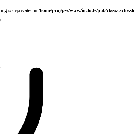
tring is deprecated in
/home/proj/pse/www/include/pub/class.cache.s