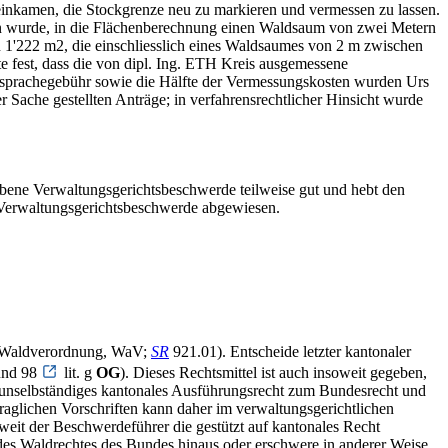
einkamen, die Stockgrenze neu zu markieren und vermessen zu lassen.
en wurde, in die Flächenberechnung einen Waldsaum von zwei Metern
n 1'222 m2, die einschliesslich eines Waldsaumes von 2 m zwischen
e fest, dass die von dipl. Ing. ETH Kreis ausgemessene
insprachegebühr sowie die Hälfte der Vermessungskosten wurden Urs
Sache gestellten Anträge; in verfahrensrechtlicher Hinsicht wurde
bene Verwaltungsgerichtsbeschwerde teilweise gut und hebt den
ie Verwaltungsgerichtsbeschwerde abgewiesen.
2 (Waldverordnung, WaV;
SR
921.01). Entscheide letzter kantonaler
nd 98
lit. g
OG
). Dieses Rechtsmittel ist auch insoweit gegeben,
 unselbständiges kantonales Ausführungsrecht zum Bundesrecht und
aglichen Vorschriften kann daher im verwaltungsgerichtlichen
oweit der Beschwerdeführer die gestützt auf kantonales Recht
g des Waldrechtes des Bundes hinaus oder erschwere in anderer Weise