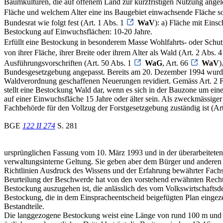
Baumkulturen, die auf offenem Land zur kurzfristigen Nutzung angel
Fläche und welchem Alter eine ins Baugebiet einwachsende Fläche so
Bundesrat wie folgt fest (Art. 1 Abs. 1
WaV
): a) Fläche mit Ein
Bestockung auf Einwuchsflächen: 10-20 Jahre.
Erfüllt eine Bestockung in besonderem Masse Wohlfahrts- oder Schutz
von ihrer Fläche, ihrer Breite oder ihrem Alter als Wald (Art. 2 Abs. 
Ausführungsvorschriften (Art. 50 Abs. 1
WaG
, Art. 66
WaV
)
Bundesgesetzgebung angepasst. Bereits am 20. Dezember 1994 wurde
Waldverordnung geschaffenen Neuerungen revidiert. Gemäss Art. 2 Fo
stellt eine Bestockung Wald dar, wenn es sich in der Bauzone um ein
auf einer Einwuchsfläche 15 Jahre oder älter sein. Als zweckmässiger
Fachbehörde für den Vollzug der Forstgesetzgebung zuständig ist (Art. 
BGE
122 II 274
S. 281
ursprünglichen Fassung vom 10. März 1993 und in der überarbeiteten
verwaltungsinterne Geltung. Sie geben aber dem Bürger und anderen I
Richtlinien Ausdruck des Wissens und der Erfahrung bewährter Fachs
Beurteilung der Beschwerde hat von den vorstehend erwähnten Rechtsg
Bestockung auszugehen ist, die anlässlich des vom Volkswirtschafts
Bestockung, die in dem Einspracheentscheid beigefügten Plan eingeze
Bestandteile.
Die langgezogene Bestockung weist eine Länge von rund 100 m und ein