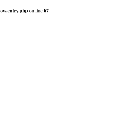
how.entry.php
on line
67