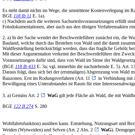
Es steht damit nichts im Wege, die umstrittene Kostenverlegung im R
BGE
118 Ib 11
E. 1a).
c) Nachdem auch die weiteren Sachurteilsvoraussetzungen erfüllt sind,
Fotodokumentationen, aber auch aus den übrigen Verfahrensakten ein
2. a) In der Sache wendet der Beschwerdeführer zunächst ein, die W
Bauland, welche durch das Bestehen von Wald und die damit zusam
Waldfeststellung berücksichtigt werden, dass das fragliche Gehölz b
Mit dieser Argumentation verkennt der Beschwerdeführer den Zweck de
Voraussetzungen dafür sind, dass von Wald im Sinne der Waldgesetzg
(BGE
118 Ib 433
E. 3a; vgl. immerhin die nachstehende E. 5). Art. 1
Daraus folgt, dass sich bei der (erstmaligen) Abgrenzung von Wald m
Bauzonen. Erst im Rodungsverfahren (Art. 11
in Verbindung mit 
Bewilligung eines Unterabstandes ist Raum für eine Interessenabwägu
3. a) Gemäss Art. 2
WaG
gilt jede Fläche als Wald, die mit Wald
BGE
122 II 274
S. 280
Wohlfahrtsfunktion) ausüben kann. Entstehung, Nutzungsart und Be
Weiden (Wytweiden) und Selven (Art. 2 Abs. 2
WaG
). Demgegen