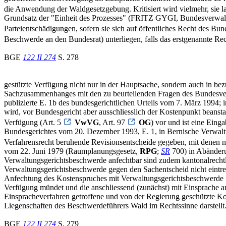
die Anwendung der Waldgesetzgebung. Kritisiert wird vielmehr, sie la
Grundsatz der "Einheit des Prozesses" (FRITZ GYGI, Bundesverwaltun
Parteientschädigungen, sofern sie sich auf öffentliches Recht des Bun
Beschwerde an den Bundesrat) unterliegen, falls das erstgenannte Rech
BGE
122 II 274
S. 278
gestützte Verfügung nicht nur in der Hauptsache, sondern auch in bez
Sachzusammenhanges mit den zu beurteilenden Fragen des Bundesverwa
publizierte E. 1b des bundesgerichtlichen Urteils vom 7. März 1994
wird, vor Bundesgericht aber ausschliesslich der Kostenpunkt beansta
Verfügung (Art. 5
VwVG
, Art. 97
OG
) vor und ist eine Eing
Bundesgerichtes vom 20. Dezember 1993, E. 1, in Bernische Verwa
Verfahrensrecht beruhende Revisionsentscheide gegeben, mit denen n
vom 22. Juni 1979 (Raumplanungsgesetz,
RPG
;
SR
700) in Abänderu
Verwaltungsgerichtsbeschwerde anfechtbar sind zudem kantonalrecht
Verwaltungsgerichtsbeschwerde gegen den Sachentscheid nicht eintr
Anfechtung des Kostenspruches mit Verwaltungsgerichtsbeschwerde ist
Verfügung mündet und die anschliessend (zunächst) mit Einsprache an
Einspracheverfahren getroffene und von der Regierung geschützte 
Liegenschaften des Beschwerdeführers Wald im Rechtssinne darstellt
BGE
122 II 274
S. 279