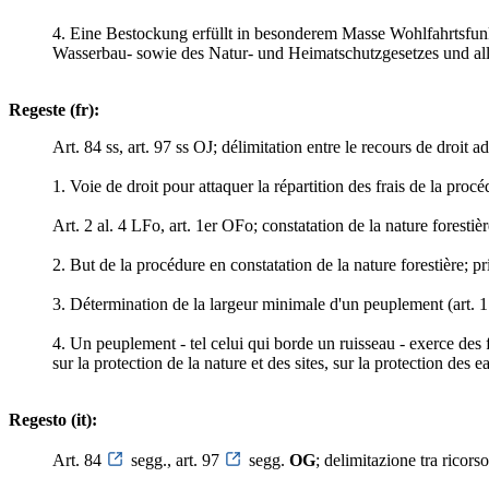
4. Eine Bestockung erfüllt in besonderem Masse Wohlfahrtsfun
Wasserbau- sowie des Natur- und Heimatschutzgesetzes und allen
Regeste (fr):
Art. 84 ss, art. 97 ss OJ; délimitation entre le recours de droit ad
1. Voie de droit pour attaquer la répartition des frais de la proc
Art. 2 al. 4 LFo, art. 1er OFo; constatation de la nature forestière
2. But de la procédure en constatation de la nature forestière; pr
3. Détermination de la largeur minimale d'un peuplement (art. 1 a
4. Un peuplement - tel celui qui borde un ruisseau - exerce des f
sur la protection de la nature et des sites, sur la protection des
Regesto (it):
Art. 84
segg., art. 97
segg.
OG
; delimitazione tra ricorso