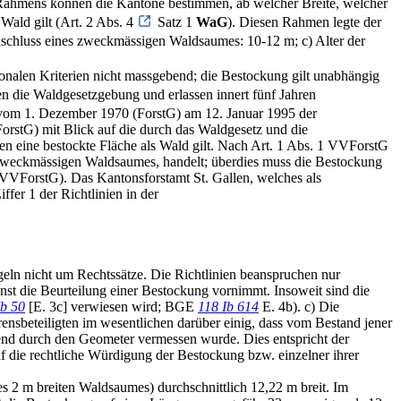
 Rahmens können die Kantone bestimmen, ab welcher Breite, welcher
Wald gilt (Art. 2 Abs. 4
Satz 1
WaG
). Diesen Rahmen legte der
nschluss eines zweckmässigen Waldsaumes: 10-12 m; c) Alter der
ntonalen Kriterien nicht massgebend; die Bestockung gilt unabhängig
en die Waldgesetzgebung und erlassen innert fünf Jahren
tz vom 1. Dezember 1970 (ForstG) am 12. Januar 1995 der
stG) mit Blick auf die durch das Waldgesetz und die
n eine bestockte Fläche als Wald gilt. Nach Art. 1 Abs. 1 VVForstG
es zweckmässigen Waldsaumes, handelt; überdies muss die Bestockung
2 VVForstG). Das Kantonsforstamt St. Gallen, welches als
ffer 1 der Richtlinien in der
eln nicht um Rechtssätze. Die Richtlinien beanspruchen nur
nst die Beurteilung einer Bestockung vornimmt. Insoweit sind die
Ib 50
[E. 3c] verwiesen wird; BGE
118 Ib 614
E. 4b). c) Die
ensbeteiligten im wesentlichen darüber einig, dass vom Bestand jener
end durch den Geometer vermessen wurde. Dies entspricht der
f die rechtliche Würdigung der Bestockung bzw. einzelner ihrer
s 2 m breiten Waldsaumes) durchschnittlich 12,22 m breit. Im