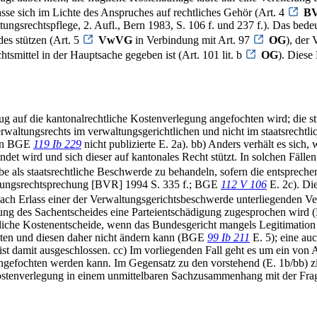
sse sich im Lichte des Anspruches auf rechtliches Gehör (Art. 4
B
gsrechtspflege, 2. Aufl., Bern 1983, S. 106 f. und 237 f.). Das bede
des stützen (Art. 5
VwVG
in Verbindung mit Art. 97
OG
), der
tsmittel in der Hauptsache gegeben ist (Art. 101 lit. b
OG
). Diese
ug auf die kantonalrechtliche Kostenverlegung angefochten wird; die s
ltungsrechts im verwaltungsgerichtlichen und nicht im staatsrechtlic
; in BGE
119 Ib 229
nicht publizierte E. 2a). bb) Anders verhält es sic
ndet wird und sich dieser auf kantonales Recht stützt. In solchen Fälle
abe als staatsrechtliche Beschwerde zu behandeln, sofern die entspreche
ltungsrechtsprechung [BVR] 1994 S. 335 f.; BGE
112 V 106
E. 2c). Die
ach Erlass einer der Verwaltungsgerichtsbeschwerde unterliegenden V
ng des Sachentscheides eine Parteientschädigung zugesprochen wir
liche Kostenentscheide, wenn das Bundesgericht mangels Legitimation
eten und diesen daher nicht ändern kann (BGE
99 Ib 211
E. 5); eine au
 damit ausgeschlossen. cc) Im vorliegenden Fall geht es um ein von Amt
gefochten werden kann. Im Gegensatz zu den vorstehend (E. 1b/bb) zit
Kostenverlegung in einem unmittelbaren Sachzusammenhang mit der Fr
.