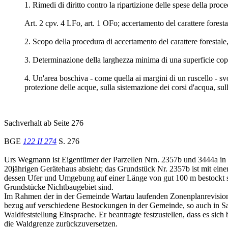
1. Rimedi di diritto contro la ripartizione delle spese della proc
Art. 2 cpv. 4 LFo, art. 1 OFo; accertamento del carattere forestale
2. Scopo della procedura di accertamento del carattere forestale,
3. Determinazione della larghezza minima di una superficie coperta
4. Un'area boschiva - come quella ai margini di un ruscello - svol
protezione delle acque, sulla sistemazione dei corsi d'acqua, sul
Sachverhalt ab Seite 276
BGE
122 II 274
S. 276
Urs Wegmann ist Eigentümer der Parzellen Nrn. 2357b und 3444a in 
20jährigen Gerätehaus absieht; das Grundstück Nr. 2357b ist mit ei
dessen Ufer und Umgebung auf einer Länge von gut 100 m bestockt si
Grundstücke Nichtbaugebiet sind.
Im Rahmen der in der Gemeinde Wartau laufenden Zonenplanrevision
bezug auf verschiedene Bestockungen in der Gemeinde, so auch in S
Waldfeststellung Einsprache. Er beantragte festzustellen, dass es si
die Waldgrenze zurückzuversetzen.