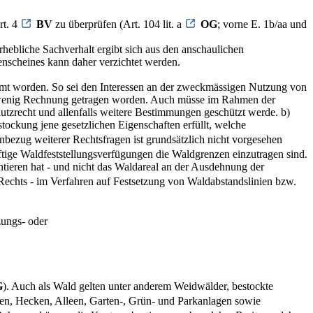
rt. 4
BV
zu überprüfen (Art. 104 lit. a
OG
; vorne E. 1b/aa und
rhebliche Sachverhalt ergibt sich aus den anschaulichen
enscheines kann daher verzichtet werden.
immt worden. So sei den Interessen an der zweckmässigen Nutzung von
 wenig Rechnung getragen worden. Auch müsse im Rahmen der
utzrecht und allenfalls weitere Bestimmungen geschützt werde. b)
ockung jene gesetzlichen Eigenschaften erfüllt, welche
inbezug weiterer Rechtsfragen ist grundsätzlich nicht vorgesehen
äftige Waldfeststellungsverfügungen die Waldgrenzen einzutragen sind.
tieren hat - und nicht das Waldareal an der Ausdehnung der
 Rechts - im Verfahren auf Festsetzung von Waldabstandslinien bzw.
zungs- oder
G
). Auch als Wald gelten unter anderem Weidwälder, bestockte
pen, Hecken, Alleen, Garten-, Grün- und Parkanlagen sowie