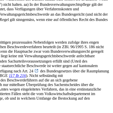
V
) nicht halten. aa) In der Bundesverwaltungsrechtspflege gilt der
utet, dass Verfügungen über Verfahrenskosten und
 Verwaltungsgerichtsbeschwerde an das Bundesgericht (und nicht der
 Regel gilt sinngemäss, wenn eine auf öffentliches Recht des Bundes
trittigen prozessualen Nebenfolgen werden zufolge ihres engen
hen Beschwerdeverfahren beurteilt (in ZBl. 96/1995 S. 186 nicht
h, wenn die Hauptsache zwar vom Bundesverwaltungsrecht geregelt
n liegt keine mit Verwaltungsgerichtsbeschwerde anfechtbare
nden Sachurteilsvoraussetzungen erfüllt sind (Urteil des
 staatsrechtliche Beschwerde ist weiter gegen auf kantonalem
erfügung nach Art. 24
des Bundesgesetzes über die Raumplanung
d (BGE
117 Ib 216
). Nicht selbständig mit
 des Beschwerdeführers auf die an sich gegebene
ch nur mittelbare Überprüfung des Sachentscheides über die
es wegen eingeleitetes Verfahren, das in eine erstinstanzliche
ierten Fällen steht die vom Volkswirtschaftsdepartement im
age, ob und in welchem Umfange die Bestockung auf den