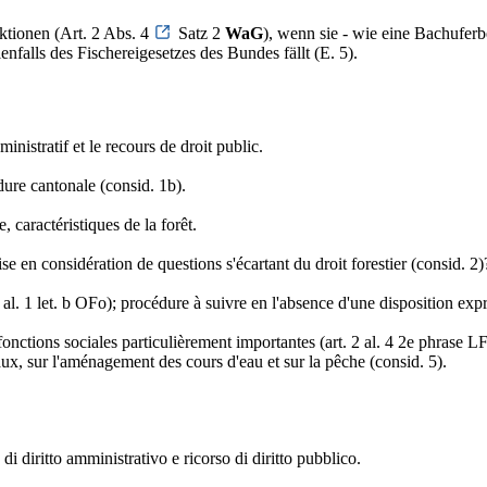
ktionen (Art. 2 Abs. 4
Satz 2
WaG
), wenn sie - wie eine Bachufer
falls des Fischereigesetzes des Bundes fällt (E. 5).
ministratif et le recours de droit public.
édure cantonale (consid. 1b).
, caractéristiques de la forêt.
ise en considération de questions s'écartant du droit forestier (consid. 2)
l. 1 let. b OFo); procédure à suivre en l'absence d'une disposition expre
onctions sociales particulièrement importantes (art. 2 al. 4 2e phrase LF
 eaux, sur l'aménagement des cours d'eau et sur la pêche (consid. 5).
 di diritto amministrativo e ricorso di diritto pubblico.