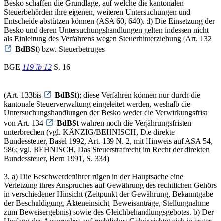
Besko schaffen die Grundlage, auf welche die kantonalen
Steuerbehörden ihre eigenen, weiteren Untersuchungen und
Entscheide abstützen können (ASA 60, 640). d) Die Einsetzung der
Besko und deren Untersuchungshandlungen gelten indessen nicht
als Einleitung des Verfahrens wegen Steuerhinterziehung (Art. 132
BdBSt
) bzw. Steuerbetruges
BGE
119 Ib 12
S. 16
(Art. 133bis
BdBSt
); diese Verfahren können nur durch die
kantonale Steuerverwaltung eingeleitet werden, weshalb die
Untersuchungshandlungen der Besko weder die Verwirkungsfrist
von Art. 134
BdBSt
wahren noch die Verjährungsfristen
unterbrechen (vgl. KÄNZIG/BEHNISCH, Die direkte
Bundessteuer, Basel 1992, Art. 139 N. 2, mit Hinweis auf ASA 54,
586; vgl. BEHNISCH, Das Steuerstrafrecht im Recht der direkten
Bundessteuer, Bern 1991, S. 334).
3. a) Die Beschwerdeführer rügen in der Hauptsache eine
Verletzung ihres Anspruches auf Gewährung des rechtlichen Gehörs
in verschiedener Hinsicht (Zeitpunkt der Gewährung, Bekanntgabe
der Beschuldigung, Akteneinsicht, Beweisanträge, Stellungnahme
zum Beweisergebnis) sowie des Gleichbehandlungsgebotes. b) Der
Umfang des Anspruches auf rechtliches Gehör richtet sich in erster