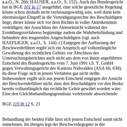
a.a.O., N. 266; HAUSER, a.a.O., S. 152). Auch das Bundesgericht
hat in BGE
101 Ia 17
ausgeführt, eine solche gesetzliche Regelung
könne schon deshalb nicht verfassungswidrig sein, weil darin kein
übermässiger Eingriff in die Verteidigungsrechte des Beschuldigten
liege; dieser könne sich vor dem Richter in voller Aktenkenntnis
verteidigen; der Ausschluss der Akteneinsicht während des
Ermittlungsverfahrens begünstige zudem die Wahrheitsfindung und
behindere den leugnenden Angeschuldigten (vgl. auch
HAEFLIGER, a.a.O., S. 144). c) Entgegen der Auffassung der
Beschwerdeführer ergibt sich ein Anspruch auf vollumfängliche
Gewährung des rechtlichen Gehörs vor Abschluss des
Untersuchungsberichtes auch nicht aus dem von ihnen angeführten
Entscheid des Bundesgerichts vom 7. Juni 1991 i.S. Y. GmbH
gegen Verwaltungsgericht des Kantons Nidwalden (ASA 60, 638),
da diese Frage sich in jenem Verfahren gar nicht stellte.
Insbesondere ergibt sich aus jenem Entscheid entgegen der Ansicht
der Beschwerdeführer nicht, dass den Beschuldigten vor den Besko
bereits vollumfänglich das rechtliche Gehör gewährt worden wäre.
Eine den Gleichbehandlungsgrundsatz verletzende abweichende
BGE
119 Ib 12
S. 21
Behandlung der beiden Fälle lässt sich jenem Entscheid somit nicht
entnehmen. Im übrigen legt der Beschwerdegegner in der