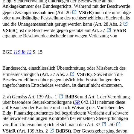
Eidg. Steuerverwaltung unterliegen der Beschwerde an die
Anklagekammer des Bundesgerichts. Während mit der Beschwerde
gegen Zwangsmassnahmen (Art. 26
VStrR
) auch die unrichtige
oder unvollständige Feststellung des rechtserheblichen Sachverhalts
und die Unangemessenheit gerügt werden kann (Art. 28 Abs. 2
VStrR
), ist die Beschwerde gegen gestützt auf Art. 27
VStrR
ergangene Beschwerdeentscheide nur wegen Verletzung von
BGE
119 Ib 12
S. 15
Bundesrecht, einschliesslich Überschreitung oder Missbrauch des
Ermessens möglich (Art. 27 Abs. 3
VStrR
). Soweit sich die
Beschwerdeführer daher gegen tatsächliche Feststellungen des
angefochtenen Entscheides wenden, ist darauf nicht einzutreten.
2. a) Gemäss Art. 139 Abs. 1
BdBSt
und Art. 1 der Verordnung
über besondere Steuerkontrollorgane (
SR
642.131) nehmen diese
auf Ersuchen der Kantone und nach Weisung des Vorstehers des
Eidg. Finanzdepartementes bei begründetem Verdacht auf schwere
Steuerwiderhandlungen Kontrollen bei einzelnen Steuerpflichtigen
vor. Ihre Untersuchung richtet sich nach den Art. 37
-50
VStrR
(Art. 139 Abs. 2
BdBSt
). Der Gesetzgeber ging davon