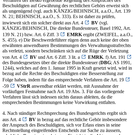
Verfahren der Besko ergebende Regelung des Anspruches des
Beschuldigten auf Gewährung des rechtlichen Gehörs erweist sich
als ungenügend (vgl. auch KÄNZIG/BEHNISCH, a.a.O., Art. 139
N. 21; BEHNISCH, a.a.O., S. 333). Es ist daher zu prüfen,
inwieweit sich ein solcher direkt aus Art. 4
BV
(vgl.
KÄNZIG/BEHNISCH, Die direkte Bundessteuer, Basel 1992, Art.
139 N. 21) bzw. Art. 6 Ziff. 3
EMRK
ergibt (ZWEIFEL, a.a.O.,
S. 455). e) Die Beschwerdeführer rügen denn auch keine der oben
erwähnten anwendbaren Bestimmungen des Verwaltungsstrafrechts
als verletzt, sondern beschränken sich auf die Rüge der Verletzung
von Art. 4
BV
und Art. 6 Ziff. 3 lit. a
EMRK
. f) Art. 191
des Bundesgesetzes über die direkte Bundessteuer (
DBG
; AS 1991,
1244), welches auf den 1. Januar 1995 in Kraft gesetzt wird, wird in
bezug auf die Rechte des Beschuldigten eine Besserstellung zur
Folge haben, indem für das entsprechende Verfahren die Art. 19
-59
VStrR
anwendbar erklärt werden, mit Ausnahme der
vorläufigen Festnahme nach Art. 19 Abs. 3. Für das vorliegende
Verfahren lässt sich indessen nichts daraus ableiten, da die
entsprechenden Bestimmungen keine Vorwirkung entfalten.
4. Nach ständiger Rechtsprechung des Bundesgerichts ergibt sich
aus Art. 4
BV
in bezug auf das rechtliche Gehör insbesondere
der Anspruch des Beschuldigten, sich vor Erlass eines in seine
Rechtsstellung eingreifenden Entscheids zur Sache zu äussern,