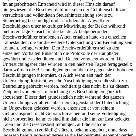
Im angefochtenen Entscheid wird in dieser Hinsicht darauf
hingewiesen, die Beschwerdeführer seien der Gehilfenschaft zur
versuchten und vollendeten Steuerhinterziehung sowie zu
Steuerbetrug beschuldigt und - nachdem der Anwalt der
Beschuldigten unter tatkräftiger Mitwirkung der Besko während
mehrerer Tage Einsicht in die bei der Arbeitgeberin der
Beschwerdeführer erhobenen Akten erhalten hatte - zu einzelnen
Tatbeständen, die für die weitere Untersuchung von Bedeutung sein
konnten, befragt worden. Den Beschwerdeführern sei zu den
einzelnen Vorhalten Einsicht in die Protokolle der Haupttäter
gewährt und es seien ihnen auch Belege vorgelegt worden. Die
Untersuchungsberichte würden in den nächsten Tagen fertiggestellt;
darin würden die Beschuldigten genau über die gegen sie erhobenen
Beschuldigungen informiert. c) Auch wenn erst nach der
Untersuchung feststeht, welche Anschuldigungen schliesslich zur
Beurteilung gebracht werden, rechtfertigt dies nicht, bis zu diesem
Zeitpunkt von einer Unterrichtung des Beschuldigten gänzlich
abzusehen: Dieser darf grundsätzlich nicht während des ganzen
Untersuchungsverfahrens über den Gegenstand der Untersuchung
im Ungewissen gelassen werden, ansonsten er von seinem
Gehörsanspruch nicht Gebrauch machen und seine Verteidigung
nicht vorbereiten kann; es sind ihm daher die ihm zur Last gelegten
Taten und die Gesetzesbestimmungen, auf die sich die
Beschuldigungen (vorläufig) stützen, bekanntzugeben, ohne dass
indessen bereits notwendigerweise die Beweismittel genannt werden