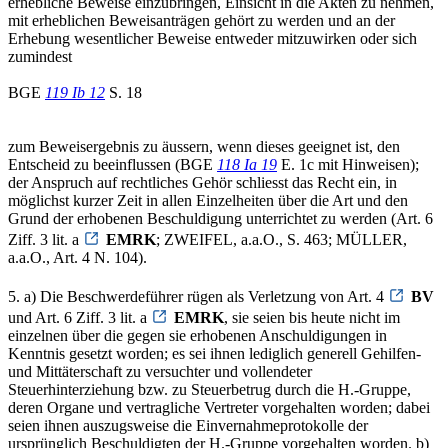
erhebliche Beweise einzubringen, Einsicht in die Akten zu nehmen,
mit erheblichen Beweisanträgen gehört zu werden und an der
Erhebung wesentlicher Beweise entweder mitzuwirken oder sich
zumindest
BGE
119 Ib 12
S. 18
zum Beweisergebnis zu äussern, wenn dieses geeignet ist, den
Entscheid zu beeinflussen (BGE
118 Ia 19
E. 1c mit Hinweisen);
der Anspruch auf rechtliches Gehör schliesst das Recht ein, in
möglichst kurzer Zeit in allen Einzelheiten über die Art und den
Grund der erhobenen Beschuldigung unterrichtet zu werden (Art. 6
Ziff. 3 lit. a
EMRK
; ZWEIFEL, a.a.O., S. 463; MÜLLER,
a.a.O., Art. 4 N. 104).
5. a) Die Beschwerdeführer rügen als Verletzung von Art. 4
BV
und Art. 6 Ziff. 3 lit. a
EMRK
, sie seien bis heute nicht im
einzelnen über die gegen sie erhobenen Anschuldigungen in
Kenntnis gesetzt worden; es sei ihnen lediglich generell Gehilfen-
und Mittäterschaft zu versuchter und vollendeter
Steuerhinterziehung bzw. zu Steuerbetrug durch die H.-Gruppe,
deren Organe und vertragliche Vertreter vorgehalten worden; dabei
seien ihnen auszugsweise die Einvernahmeprotokolle der
ursprünglich Beschuldigten der H.-Gruppe vorgehalten worden. b)