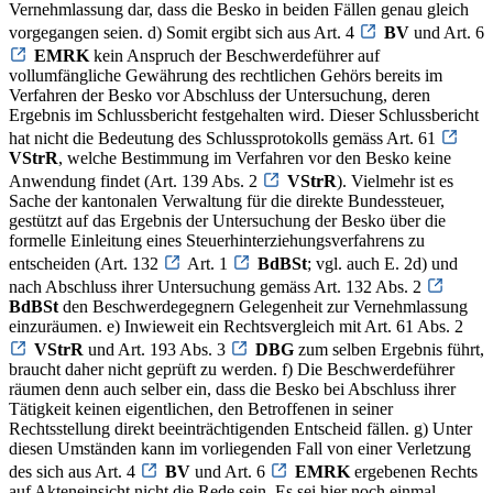
Vernehmlassung dar, dass die Besko in beiden Fällen genau gleich
vorgegangen seien. d) Somit ergibt sich aus Art. 4
BV
und Art. 6
EMRK
kein Anspruch der Beschwerdeführer auf
vollumfängliche Gewährung des rechtlichen Gehörs bereits im
Verfahren der Besko vor Abschluss der Untersuchung, deren
Ergebnis im Schlussbericht festgehalten wird. Dieser Schlussbericht
hat nicht die Bedeutung des Schlussprotokolls gemäss Art. 61
VStrR
, welche Bestimmung im Verfahren vor den Besko keine
Anwendung findet (Art. 139 Abs. 2
VStrR
). Vielmehr ist es
Sache der kantonalen Verwaltung für die direkte Bundessteuer,
gestützt auf das Ergebnis der Untersuchung der Besko über die
formelle Einleitung eines Steuerhinterziehungsverfahrens zu
entscheiden (Art. 132
Art. 1
BdBSt
; vgl. auch E. 2d) und
nach Abschluss ihrer Untersuchung gemäss Art. 132 Abs. 2
BdBSt
den Beschwerdegegnern Gelegenheit zur Vernehmlassung
einzuräumen. e) Inwieweit ein Rechtsvergleich mit Art. 61 Abs. 2
VStrR
und Art. 193 Abs. 3
DBG
zum selben Ergebnis führt,
braucht daher nicht geprüft zu werden. f) Die Beschwerdeführer
räumen denn auch selber ein, dass die Besko bei Abschluss ihrer
Tätigkeit keinen eigentlichen, den Betroffenen in seiner
Rechtsstellung direkt beeinträchtigenden Entscheid fällen. g) Unter
diesen Umständen kann im vorliegenden Fall von einer Verletzung
des sich aus Art. 4
BV
und Art. 6
EMRK
ergebenen Rechts
auf Akteneinsicht nicht die Rede sein. Es sei hier noch einmal