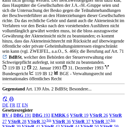
kann nicht gefolgt werden. Der Beschwerdegegner stellt dazu klar,
dass Haupttäter die Gesellschaften der J.A.-/H.-Gruppe seien und
sich die Untersuchung der Besko gegen die Teilnahmehandlungen
der Beschwerdeführer an den Hinterziehungen dieser Gesellschaften
richte. Da das rechtliche Gehör und damit auch die Akteneinsicht im
Verfahren vor den Besko nach den vorstehenden Ausführen nicht
vollumfänglich gewährt werden muss, ist die bloss auszugsweise
Gewährung der Akteneinsicht nicht zu beanstanden; es kommt
hinzu, dass das Akteneinsichtsrecht mit Rücksicht auf überwiegende
öffentliche oder private Geheimhaltungsinteressen eingeschränkt
sein kann (vgl. ZWEIFEL, a.a.O., S. 466); die Berufung auf Art. 71
BdBSt
, welcher den Behörden der Steuerverwaltung eine
Schweigepflicht auferlegt, ist somit nicht zu beanstanden.
119 IB 12
22. Januar 1993
31. Dezember 1993
Bundesgericht
119 IB 12
BGE - Verwaltungsrecht und
internationales öffentliches Recht
Gegenstand
Art. 139 Abs. 2 BdBSt; Besondere...
DE
FR
IT
EN
Gesetzesregister
BV
4
DBG
191
DBG
193
EMRK
6
VStrR
19
VStrR
26
VStrR
bis
bis
27
VStrR
28
VStrR
32
VStrR
36
VStrR
37
VStrR
37
VStrR
39
VStrR
41
VStrR
43
VStrR
44
VStrR
50
VStrR
59