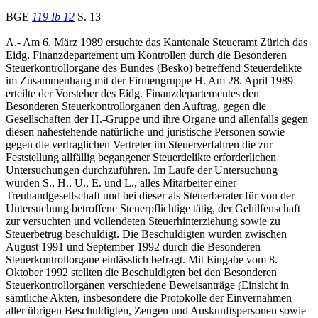
BGE
119 Ib 12
S. 13
A.- Am 6. März 1989 ersuchte das Kantonale Steueramt Zürich das
Eidg. Finanzdepartement um Kontrollen durch die Besonderen
Steuerkontrollorgane des Bundes (Besko) betreffend Steuerdelikte
im Zusammenhang mit der Firmengruppe H. Am 28. April 1989
erteilte der Vorsteher des Eidg. Finanzdepartementes den
Besonderen Steuerkontrollorganen den Auftrag, gegen die
Gesellschaften der H.-Gruppe und ihre Organe und allenfalls gegen
diesen nahestehende natürliche und juristische Personen sowie
gegen die vertraglichen Vertreter im Steuerverfahren die zur
Feststellung allfällig begangener Steuerdelikte erforderlichen
Untersuchungen durchzuführen. Im Laufe der Untersuchung
wurden S., H., U., E. und L., alles Mitarbeiter einer
Treuhandgesellschaft und bei dieser als Steuerberater für von der
Untersuchung betroffene Steuerpflichtige tätig, der Gehilfenschaft
zur versuchten und vollendeten Steuerhinterziehung sowie zu
Steuerbetrug beschuldigt. Die Beschuldigten wurden zwischen
August 1991 und September 1992 durch die Besonderen
Steuerkontrollorgane einlässlich befragt. Mit Eingabe vom 8.
Oktober 1992 stellten die Beschuldigten bei den Besonderen
Steuerkontrollorganen verschiedene Beweisanträge (Einsicht in
sämtliche Akten, insbesondere die Protokolle der Einvernahmen
aller übrigen Beschuldigten, Zeugen und Auskunftspersonen sowie