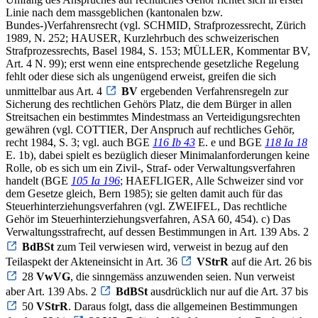
Linie nach dem massgeblichen (kantonalen bzw.
Bundes-)Verfahrensrecht (vgl. SCHMID, Strafprozessrecht, Zürich
1989, N. 252; HAUSER, Kurzlehrbuch des schweizerischen
Strafprozessrechts, Basel 1984, S. 153; MÜLLER, Kommentar BV,
Art. 4 N. 99); erst wenn eine entsprechende gesetzliche Regelung
fehlt oder diese sich als ungenügend erweist, greifen die sich
unmittelbar aus Art. 4
BV
ergebenden Verfahrensregeln zur
Sicherung des rechtlichen Gehörs Platz, die dem Bürger in allen
Streitsachen ein bestimmtes Mindestmass an Verteidigungsrechten
gewähren (vgl. COTTIER, Der Anspruch auf rechtliches Gehör,
recht 1984, S. 3; vgl. auch BGE
116 Ib 43
E. e und BGE
118 Ia 18
E. 1b), dabei spielt es bezüglich dieser Minimalanforderungen keine
Rolle, ob es sich um ein Zivil-, Straf- oder Verwaltungsverfahren
handelt (BGE
105 Ia 196
; HAEFLIGER, Alle Schweizer sind vor
dem Gesetze gleich, Bern 1985); sie gelten damit auch für das
Steuerhinterziehungsverfahren (vgl. ZWEIFEL, Das rechtliche
Gehör im Steuerhinterziehungsverfahren, ASA 60, 454). c) Das
Verwaltungsstrafrecht, auf dessen Bestimmungen in Art. 139 Abs. 2
BdBSt
zum Teil verwiesen wird, verweist in bezug auf den
Teilaspekt der Akteneinsicht in Art. 36
VStrR
auf die Art. 26 bis
28
VwVG
, die sinngemäss anzuwenden seien. Nun verweist
aber Art. 139 Abs. 2
BdBSt
ausdrücklich nur auf die Art. 37 bis
50
VStrR
. Daraus folgt, dass die allgemeinen Bestimmungen