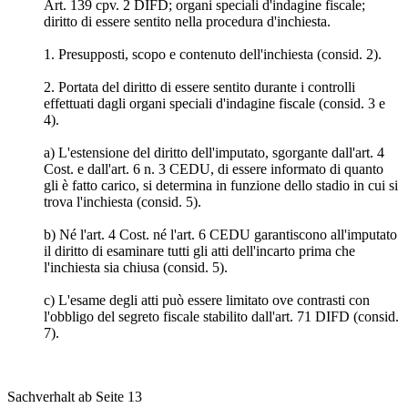
Art. 139 cpv. 2 DIFD; organi speciali d'indagine fiscale;
diritto di essere sentito nella procedura d'inchiesta.
1. Presupposti, scopo e contenuto dell'inchiesta (consid. 2).
2. Portata del diritto di essere sentito durante i controlli
effettuati dagli organi speciali d'indagine fiscale (consid. 3 e
4).
a) L'estensione del diritto dell'imputato, sgorgante dall'art. 4
Cost. e dall'art. 6 n. 3 CEDU, di essere informato di quanto
gli è fatto carico, si determina in funzione dello stadio in cui si
trova l'inchiesta (consid. 5).
b) Né l'art. 4 Cost. né l'art. 6 CEDU garantiscono all'imputato
il diritto di esaminare tutti gli atti dell'incarto prima che
l'inchiesta sia chiusa (consid. 5).
c) L'esame degli atti può essere limitato ove contrasti con
l'obbligo del segreto fiscale stabilito dall'art. 71 DIFD (consid.
7).
Sachverhalt ab Seite 13