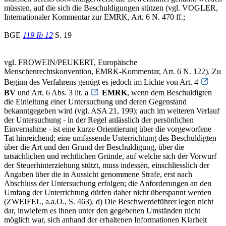
müssten, auf die sich die Beschuldigungen stützen (vgl. VOGLER,
Internationaler Kommentar zur EMRK, Art. 6 N. 470 ff.;
BGE
119 Ib 12
S. 19
vgl. FROWEIN/PEUKERT, Europäische
Menschenrechtskonvention, EMRK-Kommentar, Art. 6 N. 122). Zu
Beginn des Verfahrens genügt es jedoch im Lichte von Art. 4
BV
und Art. 6 Abs. 3 lit. a
EMRK
, wenn dem Beschuldigten
die Einleitung einer Untersuchung und deren Gegenstand
bekanntgegeben wird (vgl. ASA 21, 199); auch im weiteren Verlauf
der Untersuchung - in der Regel anlässlich der persönlichen
Einvernahme - ist eine kurze Orientierung über die vorgeworfene
Tat hinreichend; eine umfassende Unterrichtung des Beschuldigten
über die Art und den Grund der Beschuldigung, über die
tatsächlichen und rechtlichen Gründe, auf welche sich der Vorwurf
der Steuerhinterziehung stützt, muss indessen, einschliesslich der
Angaben über die in Aussicht genommene Strafe, erst nach
Abschluss der Untersuchung erfolgen; die Anforderungen an den
Umfang der Unterrichtung dürfen daher nicht überspannt werden
(ZWEIFEL, a.a.O., S. 463). d) Die Beschwerdeführer legen nicht
dar, inwiefern es ihnen unter den gegebenen Umständen nicht
möglich war, sich anhand der erhaltenen Informationen Klarheit