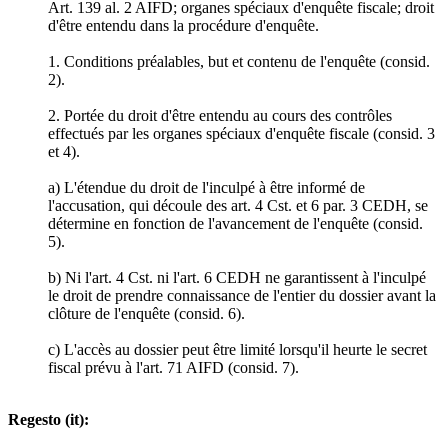
Art. 139 al. 2 AIFD; organes spéciaux d'enquête fiscale; droit
d'être entendu dans la procédure d'enquête.
1. Conditions préalables, but et contenu de l'enquête (consid.
2).
2. Portée du droit d'être entendu au cours des contrôles
effectués par les organes spéciaux d'enquête fiscale (consid. 3
et 4).
a) L'étendue du droit de l'inculpé à être informé de
l'accusation, qui découle des art. 4 Cst. et 6 par. 3 CEDH, se
détermine en fonction de l'avancement de l'enquête (consid.
5).
b) Ni l'art. 4 Cst. ni l'art. 6 CEDH ne garantissent à l'inculpé
le droit de prendre connaissance de l'entier du dossier avant la
clôture de l'enquête (consid. 6).
c) L'accès au dossier peut être limité lorsqu'il heurte le secret
fiscal prévu à l'art. 71 AIFD (consid. 7).
Regesto (it):