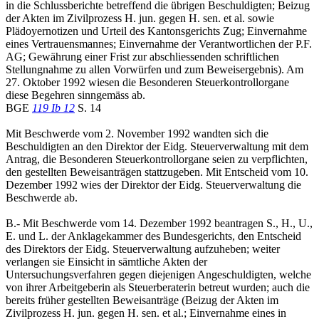
in die Schlussberichte betreffend die übrigen Beschuldigten; Beizug
der Akten im Zivilprozess H. jun. gegen H. sen. et al. sowie
Plädoyernotizen und Urteil des Kantonsgerichts Zug; Einvernahme
eines Vertrauensmannes; Einvernahme der Verantwortlichen der P.F.
AG; Gewährung einer Frist zur abschliessenden schriftlichen
Stellungnahme zu allen Vorwürfen und zum Beweisergebnis). Am
27. Oktober 1992 wiesen die Besonderen Steuerkontrollorgane
diese Begehren sinngemäss ab.
BGE
119 Ib 12
S. 14
Mit Beschwerde vom 2. November 1992 wandten sich die
Beschuldigten an den Direktor der Eidg. Steuerverwaltung mit dem
Antrag, die Besonderen Steuerkontrollorgane seien zu verpflichten,
den gestellten Beweisanträgen stattzugeben. Mit Entscheid vom 10.
Dezember 1992 wies der Direktor der Eidg. Steuerverwaltung die
Beschwerde ab.
B.- Mit Beschwerde vom 14. Dezember 1992 beantragen S., H., U.,
E. und L. der Anklagekammer des Bundesgerichts, den Entscheid
des Direktors der Eidg. Steuerverwaltung aufzuheben; weiter
verlangen sie Einsicht in sämtliche Akten der
Untersuchungsverfahren gegen diejenigen Angeschuldigten, welche
von ihrer Arbeitgeberin als Steuerberaterin betreut wurden; auch die
bereits früher gestellten Beweisanträge (Beizug der Akten im
Zivilprozess H. jun. gegen H. sen. et al.; Einvernahme eines in