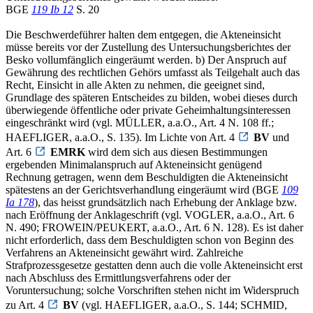
BGE
119 Ib 12
S. 20
Die Beschwerdeführer halten dem entgegen, die Akteneinsicht
müsse bereits vor der Zustellung des Untersuchungsberichtes der
Besko vollumfänglich eingeräumt werden. b) Der Anspruch auf
Gewährung des rechtlichen Gehörs umfasst als Teilgehalt auch das
Recht, Einsicht in alle Akten zu nehmen, die geeignet sind,
Grundlage des späteren Entscheides zu bilden, wobei dieses durch
überwiegende öffentliche oder private Geheimhaltungsinteressen
eingeschränkt wird (vgl. MÜLLER, a.a.O., Art. 4 N. 108 ff.;
HAEFLIGER, a.a.O., S. 135). Im Lichte von Art. 4
BV
und
Art. 6
EMRK
wird dem sich aus diesen Bestimmungen
ergebenden Minimalanspruch auf Akteneinsicht genügend
Rechnung getragen, wenn dem Beschuldigten die Akteneinsicht
spätestens an der Gerichtsverhandlung eingeräumt wird (BGE
109
Ia 178
), das heisst grundsätzlich nach Erhebung der Anklage bzw.
nach Eröffnung der Anklageschrift (vgl. VOGLER, a.a.O., Art. 6
N. 490; FROWEIN/PEUKERT, a.a.O., Art. 6 N. 128). Es ist daher
nicht erforderlich, dass dem Beschuldigten schon von Beginn des
Verfahrens an Akteneinsicht gewährt wird. Zahlreiche
Strafprozessgesetze gestatten denn auch die volle Akteneinsicht erst
nach Abschluss des Ermittlungsverfahrens oder der
Voruntersuchung; solche Vorschriften stehen nicht im Widerspruch
zu Art. 4
BV
(vgl. HAEFLIGER, a.a.O., S. 144; SCHMID,