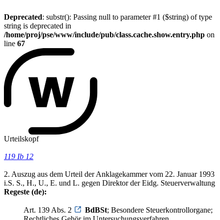
Deprecated
: substr(): Passing null to parameter #1 ($string) of type
string is deprecated in
/home/proj/pse/www/include/pub/class.cache.show.entry.php
on
line
67
Urteilskopf
119 Ib 12
2. Auszug aus dem Urteil der Anklagekammer vom 22. Januar 1993
i.S. S., H., U., E. und L. gegen Direktor der Eidg. Steuerverwaltung
Regeste (de):
Art. 139 Abs. 2
BdBSt
; Besondere Steuerkontrollorgane;
Rechtliches Gehör im Untersuchungsverfahren.