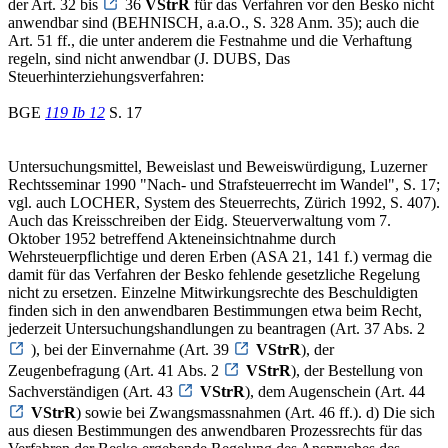
der Art. 32 bis
36
VStrR
für das Verfahren vor den Besko nicht
anwendbar sind (BEHNISCH, a.a.O., S. 328 Anm. 35); auch die
Art. 51 ff., die unter anderem die Festnahme und die Verhaftung
regeln, sind nicht anwendbar (J. DUBS, Das
Steuerhinterziehungsverfahren:
BGE
119 Ib 12
S. 17
Untersuchungsmittel, Beweislast und Beweiswürdigung, Luzerner
Rechtsseminar 1990 "Nach- und Strafsteuerrecht im Wandel", S. 17;
vgl. auch LOCHER, System des Steuerrechts, Zürich 1992, S. 407).
Auch das Kreisschreiben der Eidg. Steuerverwaltung vom 7.
Oktober 1952 betreffend Akteneinsichtnahme durch
Wehrsteuerpflichtige und deren Erben (ASA 21, 141 f.) vermag die
damit für das Verfahren der Besko fehlende gesetzliche Regelung
nicht zu ersetzen. Einzelne Mitwirkungsrechte des Beschuldigten
finden sich in den anwendbaren Bestimmungen etwa beim Recht,
jederzeit Untersuchungshandlungen zu beantragen (Art. 37 Abs. 2
), bei der Einvernahme (Art. 39
VStrR
), der
Zeugenbefragung (Art. 41 Abs. 2
VStrR
), der Bestellung von
Sachverständigen (Art. 43
VStrR
), dem Augenschein (Art. 44
VStrR
) sowie bei Zwangsmassnahmen (Art. 46 ff.). d) Die sich
aus diesen Bestimmungen des anwendbaren Prozessrechts für das