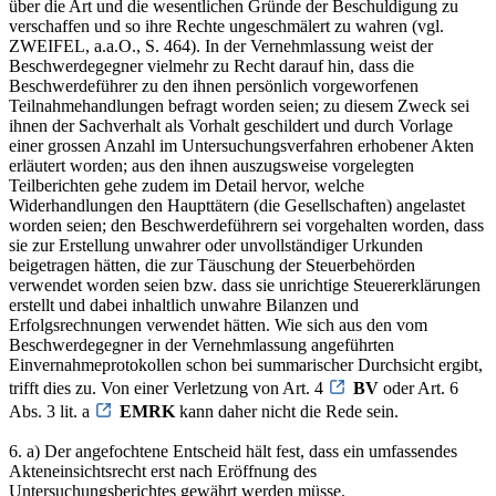
über die Art und die wesentlichen Gründe der Beschuldigung zu
verschaffen und so ihre Rechte ungeschmälert zu wahren (vgl.
ZWEIFEL, a.a.O., S. 464). In der Vernehmlassung weist der
Beschwerdegegner vielmehr zu Recht darauf hin, dass die
Beschwerdeführer zu den ihnen persönlich vorgeworfenen
Teilnahmehandlungen befragt worden seien; zu diesem Zweck sei
ihnen der Sachverhalt als Vorhalt geschildert und durch Vorlage
einer grossen Anzahl im Untersuchungsverfahren erhobener Akten
erläutert worden; aus den ihnen auszugsweise vorgelegten
Teilberichten gehe zudem im Detail hervor, welche
Widerhandlungen den Haupttätern (die Gesellschaften) angelastet
worden seien; den Beschwerdeführern sei vorgehalten worden, dass
sie zur Erstellung unwahrer oder unvollständiger Urkunden
beigetragen hätten, die zur Täuschung der Steuerbehörden
verwendet worden seien bzw. dass sie unrichtige Steuererklärungen
erstellt und dabei inhaltlich unwahre Bilanzen und
Erfolgsrechnungen verwendet hätten. Wie sich aus den vom
Beschwerdegegner in der Vernehmlassung angeführten
Einvernahmeprotokollen schon bei summarischer Durchsicht ergibt,
trifft dies zu. Von einer Verletzung von Art. 4
BV
oder Art. 6
Abs. 3 lit. a
EMRK
kann daher nicht die Rede sein.
6. a) Der angefochtene Entscheid hält fest, dass ein umfassendes
Akteneinsichtsrecht erst nach Eröffnung des
Untersuchungsberichtes gewährt werden müsse.