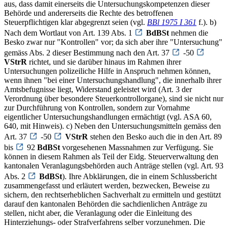
aus, dass damit einerseits die Untersuchungskompetenzen dieser
Behörde und andererseits die Rechte des betroffenen
Steuerpflichtigen klar abgegrenzt seien (vgl.
BBl 1975 I 361
f.). b)
Nach dem Wortlaut von Art. 139 Abs. 1
BdBSt
nehmen die
Besko zwar nur "Kontrollen" vor; da sich aber ihre "Untersuchung"
gemäss Abs. 2 dieser Bestimmung nach den Art. 37
-50
VStrR
richtet, und sie darüber hinaus im Rahmen ihrer
Untersuchungen polizeiliche Hilfe in Anspruch nehmen können,
wenn ihnen "bei einer Untersuchungshandlung", die innerhalb ihrer
Amtsbefugnisse liegt, Widerstand geleistet wird (Art. 3 der
Verordnung über besondere Steuerkontrollorgane), sind sie nicht nur
zur Durchführung von Kontrollen, sondern zur Vornahme
eigentlicher Untersuchungshandlungen ermächtigt (vgl. ASA 60,
640, mit Hinweis). c) Neben den Untersuchungsmitteln gemäss den
Art. 37
-50
VStrR
stehen den Besko auch die in den Art. 89
bis
92
BdBSt
vorgesehenen Massnahmen zur Verfügung. Sie
können in diesem Rahmen als Teil der Eidg. Steuerverwaltung den
kantonalen Veranlagungsbehörden auch Anträge stellen (vgl. Art. 93
Abs. 2
BdBSt
). Ihre Abklärungen, die in einem Schlussbericht
zusammengefasst und erläutert werden, bezwecken, Beweise zu
sichern, den rechtserheblichen Sachverhalt zu ermitteln und gestützt
darauf den kantonalen Behörden die sachdienlichen Anträge zu
stellen, nicht aber, die Veranlagung oder die Einleitung des
Hinterziehungs- oder Strafverfahrens selber vorzunehmen. Die