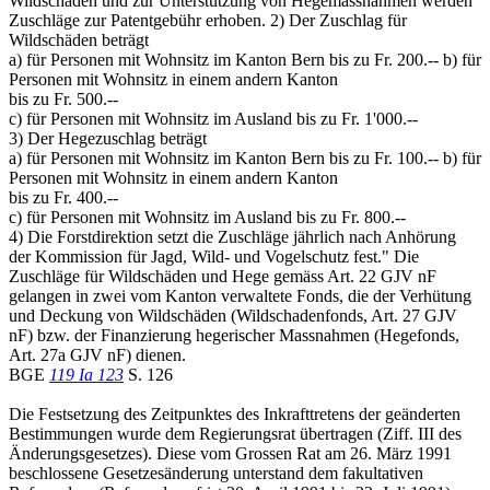
Wildschäden und zur Unterstützung von Hegemassnahmen werden
Zuschläge zur Patentgebühr erhoben. 2) Der Zuschlag für
Wildschäden beträgt
a) für Personen mit Wohnsitz im Kanton Bern bis zu Fr. 200.-- b) für
Personen mit Wohnsitz in einem andern Kanton
bis zu Fr. 500.--
c) für Personen mit Wohnsitz im Ausland bis zu Fr. 1'000.--
3) Der Hegezuschlag beträgt
a) für Personen mit Wohnsitz im Kanton Bern bis zu Fr. 100.-- b) für
Personen mit Wohnsitz in einem andern Kanton
bis zu Fr. 400.--
c) für Personen mit Wohnsitz im Ausland bis zu Fr. 800.--
4) Die Forstdirektion setzt die Zuschläge jährlich nach Anhörung
der Kommission für Jagd, Wild- und Vogelschutz fest." Die
Zuschläge für Wildschäden und Hege gemäss Art. 22 GJV nF
gelangen in zwei vom Kanton verwaltete Fonds, die der Verhütung
und Deckung von Wildschäden (Wildschadenfonds, Art. 27 GJV
nF) bzw. der Finanzierung hegerischer Massnahmen (Hegefonds,
Art. 27a GJV nF) dienen.
BGE
119 Ia 123
S. 126
Die Festsetzung des Zeitpunktes des Inkrafttretens der geänderten
Bestimmungen wurde dem Regierungsrat übertragen (Ziff. III des
Änderungsgesetzes). Diese vom Grossen Rat am 26. März 1991
beschlossene Gesetzesänderung unterstand dem fakultativen