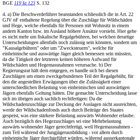
BGE
119 Ia 123
S. 132
4. a) Die Beschwerdeführer beanstanden schliesslich die in Art. 22
GJV nF enthaltene Regelung über die Zuschläge für Wildschäden
und Hege, welche ebenfalls für Personen mit Wohnsitz in einem
andern Kanton bzw. im Ausland höhere Ansätze vorsieht. Hier gehe
es nicht mehr um fiskalische Regalgebühren, bei welchen derartige
Unterscheidungen allenfalls noch zulässig sein könnten, sondern um
"Kausalgebühren" oder um "Zwecksteuern", welche für
einheimische und auswärtige Jäger gleich bemessen sein müssten,
da die Tätigkeit der letzteren keinen höheren Aufwand für
Wildschäden und Hegemassnahmen verursache. b) Der
Regierungsrat hält dem entgegen, es handle sich bei diesen
Zuschlägen um einen zweckgebundenen Teil der Regalgebühr, für
den die angestellten Erwägungen über die Zulässigkeit einer
unterschiedlichen Belastung von einheimischen und auswärtigen
Jägern ebenfalls Geltung hätten. Die gemachte Unterscheidung lasse
sich im übrigen auch sachlich rechtfertigen: Da die
Wildschadenzuschläge zur Deckung der Auslagen nicht ausreichten,
werde der Wildschadenfonds auch durch Beiträge des Staates
gespeist, was eine stärkere Belastung auswärts Wohnender erlaube.
Auch bezüglich des Hegezuschlages sei eine Mehrbelastung
auswärts wohnender Jäger gerechtfertigt, weil Hegemassnahmen -
zum Teil während der Jungjägerausbildung - vor allem durch
einheimische Jäger durchgeführt würden, während ausserkantonale