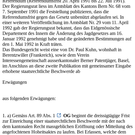
Referendum (Referendumsfrist 20. April 1991 bis 22. Juli 1991).
Der Regierungsrat liess im Amtsblatt des Kantons Bern Nr. 68 vom
7. September 1991 die Feststellung publizieren, dass die
Referendumsfrist gegen das Gesetz unbenützt abgelaufen sei. In
einer weiteren Veröffentlichung im Amtsblatt Nr. 29 vom 11. April
1992 gab der Regierungsrat bekannt, dass das Eidgenössische
Departement des Innern die Änderung des Jagdgesetzes am 16.
Januar 1992 genehmigt habe und die geänderten Bestimmungen auf
den 1. Mai 1992 in Kraft träten.
Das Bundesgericht weist eine von Dr. Paul Kuhn, wohnhaft in
Berentzwiller (Frankreich), sowie dem Verein
Interessengemeinschaft ausserkantonaler Berner Patentjäger, Basel,
im Anschluss an diese zweite Publikation mit gemeinsamer Eingabe
erhobene staatsrechtliche Beschwerde ab
Erwägungen
aus folgenden Erwägungen:
1. a) Gemäss Art. 89 Abs. 1
OG
beginnt die dreissigtägige Frist
zur Einreichung einer staatsrechtlichen Beschwerde mit der nach
dem kantonalen Recht massgeblichen Eröffnung oder Mitteilung des
angefochtenen Hoheitsaktes zu laufen. Bei Erlassen, welche dem