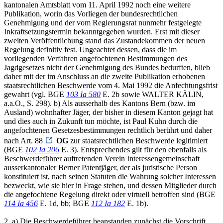
kantonalen Amtsblatt vom 11. April 1992 noch eine weitere
Publikation, worin das Vorliegen der bundesrechtlichen
Genehmigung und der vom Regierungsrat nunmehr festgelegte
Inkraftsetzungstermin bekanntgegeben wurden. Erst mit dieser
zweiten Veröffentlichung stand das Zustandekommen der neuen
Regelung definitiv fest. Ungeachtet dessen, dass die im
vorliegenden Verfahren angefochtenen Bestimmungen des
Jagdgesetzes nicht der Genehmigung des Bundes bedurften, blieb
daher mit der im Anschluss an die zweite Publikation erhobenen
staatsrechtlichen Beschwerde vom 4. Mai 1992 die Anfechtungsfrist
gewahrt (vgl. BGE
103 Ia 580
E. 2b sowie WALTER KÄLIN,
a.a.O., S. 298). b) Als ausserhalb des Kantons Bern (bzw. im
Ausland) wohnhafter Jäger, der bisher in diesem Kanton gejagt hat
und dies auch in Zukunft tun möchte, ist Paul Kuhn durch die
angefochtenen Gesetzesbestimmungen rechtlich berührt und daher
nach Art. 88
OG
zur staatsrechtlichen Beschwerde legitimiert
(BGE
102 Ia 206
E. 3). Entsprechendes gilt für den ebenfalls als
Beschwerdeführer auftretenden Verein Interessengemeinschaft
ausserkantonaler Berner Patentjäger, der als juristische Person
konstituiert ist, nach seinen Statuten die Wahrung solcher Interessen
bezweckt, wie sie hier in Frage stehen, und dessen Mitglieder durch
die angefochtene Regelung direkt oder virtuell betroffen sind (BGE
114 Ia 456
E. 1d, bb; BGE
112 Ia 182
E. 1b).
2. a) Die Beschwerdeführer beanstanden zunächst die Vorschrift