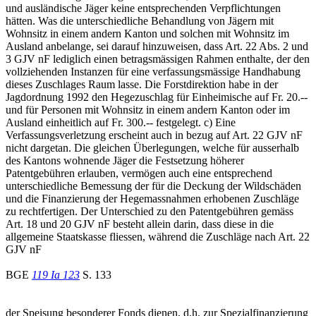
und ausländische Jäger keine entsprechenden Verpflichtungen
hätten. Was die unterschiedliche Behandlung von Jägern mit
Wohnsitz in einem andern Kanton und solchen mit Wohnsitz im
Ausland anbelange, sei darauf hinzuweisen, dass Art. 22 Abs. 2 und
3 GJV nF lediglich einen betragsmässigen Rahmen enthalte, der den
vollziehenden Instanzen für eine verfassungsmässige Handhabung
dieses Zuschlages Raum lasse. Die Forstdirektion habe in der
Jagdordnung 1992 den Hegezuschlag für Einheimische auf Fr. 20.--
und für Personen mit Wohnsitz in einem andern Kanton oder im
Ausland einheitlich auf Fr. 300.-- festgelegt. c) Eine
Verfassungsverletzung erscheint auch in bezug auf Art. 22 GJV nF
nicht dargetan. Die gleichen Überlegungen, welche für ausserhalb
des Kantons wohnende Jäger die Festsetzung höherer
Patentgebühren erlauben, vermögen auch eine entsprechend
unterschiedliche Bemessung der für die Deckung der Wildschäden
und die Finanzierung der Hegemassnahmen erhobenen Zuschläge
zu rechtfertigen. Der Unterschied zu den Patentgebühren gemäss
Art. 18 und 20 GJV nF besteht allein darin, dass diese in die
allgemeine Staatskasse fliessen, während die Zuschläge nach Art. 22
GJV nF
BGE
119 Ia 123
S. 133
der Speisung besonderer Fonds dienen, d.h. zur Spezialfinanzierung