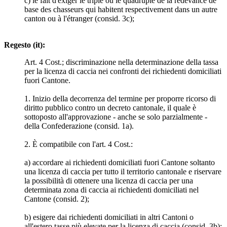
c) le fait d'exiger le triple ou le quadruple de la redevance de
base des chasseurs qui habitent respectivement dans un autre
canton ou à l'étranger (consid. 3c);
Regesto (it):
Art. 4 Cost.; discriminazione nella determinazione della tassa
per la licenza di caccia nei confronti dei richiedenti domiciliati
fuori Cantone.
1. Inizio della decorrenza del termine per proporre ricorso di
diritto pubblico contro un decreto cantonale, il quale è
sottoposto all'approvazione - anche se solo parzialmente -
della Confederazione (consid. 1a).
2. È compatibile con l'art. 4 Cost.:
a) accordare ai richiedenti domiciliati fuori Cantone soltanto
una licenza di caccia per tutto il territorio cantonale e riservare
la possibilità di ottenere una licenza di caccia per una
determinata zona di caccia ai richiedenti domiciliati nel
Cantone (consid. 2);
b) esigere dai richiedenti domiciliati in altri Cantoni o
all'estero tasse più elevate per la licenza di caccia (consid. 3b);