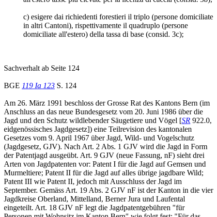
c) esigere dai richiedenti forestieri il triplo (persone domiciliate
in altri Cantoni), rispettivamente il quadruplo (persone
domiciliate all'estero) della tassa di base (consid. 3c);
Sachverhalt ab Seite 124
BGE
119 Ia 123
S. 124
Am 26. März 1991 beschloss der Grosse Rat des Kantons Bern (im
Anschluss an das neue Bundesgesetz vom 20. Juni 1986 über die
Jagd und den Schutz wildlebender Säugetiere und Vögel [
SR
922.0,
eidgenössisches Jagdgesetz]) eine Teilrevision des kantonalen
Gesetzes vom 9. April 1967 über Jagd, Wild- und Vogelschutz
(Jagdgesetz, GJV). Nach Art. 2 Abs. 1 GJV wird die Jagd in Form
der Patentjagd ausgeübt. Art. 9 GJV (neue Fassung, nF) sieht drei
Arten von Jagdpatenten vor: Patent I für die Jagd auf Gemsen und
Murmeltiere; Patent II für die Jagd auf alles übrige jagdbare Wild;
Patent III wie Patent II, jedoch mit Ausschluss der Jagd im
September. Gemäss Art. 19 Abs. 2 GJV nF ist der Kanton in die vier
Jagdkreise Oberland, Mittelland, Berner Jura und Laufental
eingeteilt. Art. 18 GJV nF legt die Jagdpatentgebühren "für
Personen mit Wohnsitz im Kanton Bern" wie folgt fest: "Für das