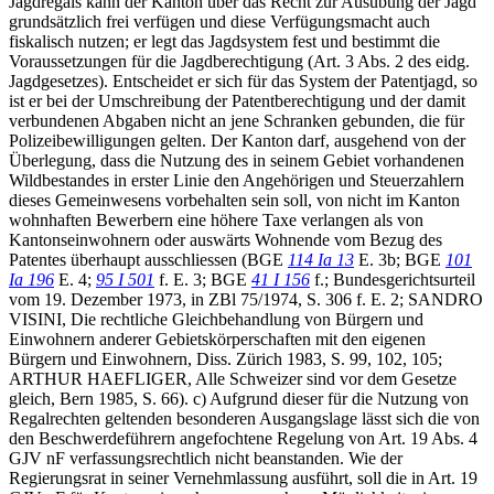
Jagdregals kann der Kanton über das Recht zur Ausübung der Jagd
grundsätzlich frei verfügen und diese Verfügungsmacht auch
fiskalisch nutzen; er legt das Jagdsystem fest und bestimmt die
Voraussetzungen für die Jagdberechtigung (Art. 3 Abs. 2 des eidg.
Jagdgesetzes). Entscheidet er sich für das System der Patentjagd, so
ist er bei der Umschreibung der Patentberechtigung und der damit
verbundenen Abgaben nicht an jene Schranken gebunden, die für
Polizeibewilligungen gelten. Der Kanton darf, ausgehend von der
Überlegung, dass die Nutzung des in seinem Gebiet vorhandenen
Wildbestandes in erster Linie den Angehörigen und Steuerzahlern
dieses Gemeinwesens vorbehalten sein soll, von nicht im Kanton
wohnhaften Bewerbern eine höhere Taxe verlangen als von
Kantonseinwohnern oder auswärts Wohnende vom Bezug des
Patentes überhaupt ausschliessen (BGE
114 Ia 13
E. 3b; BGE
101
Ia 196
E. 4;
95 I 501
f. E. 3; BGE
41 I 156
f.; Bundesgerichtsurteil
vom 19. Dezember 1973, in ZBl 75/1974, S. 306 f. E. 2; SANDRO
VISINI, Die rechtliche Gleichbehandlung von Bürgern und
Einwohnern anderer Gebietskörperschaften mit den eigenen
Bürgern und Einwohnern, Diss. Zürich 1983, S. 99, 102, 105;
ARTHUR HAEFLIGER, Alle Schweizer sind vor dem Gesetze
gleich, Bern 1985, S. 66). c) Aufgrund dieser für die Nutzung von
Regalrechten geltenden besonderen Ausgangslage lässt sich die von
den Beschwerdeführern angefochtene Regelung von Art. 19 Abs. 4
GJV nF verfassungsrechtlich nicht beanstanden. Wie der
Regierungsrat in seiner Vernehmlassung ausführt, soll die in Art. 19