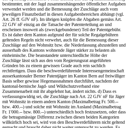
bestimmter, mit der Jagd zusammenhängender öffentlicher Aufgaben
verwendet werden und die Bemessung der Zuschläge auch vom
jeweiligen Finanzbedarf in diesen Aufgabenbereichen abhängt (vgl.
Art. 26 ff. GJV nF). Im übrigen knüpfen die Abgaben gemäss Art.
22 GJV nF einzig an die Tatsache der Patenterteilung an und
erscheinen insoweit als (zweckgebundener) Teil der Patentgebühr.
Es ist daher dem Kanton aufgrund der für solche Regalgebühren
geltenden Regeln nicht verwehrt, auch für die Bemessung dieser
Zuschläge auf den Wohnsitz bzw. die Niederlassung abzustellen und
ausserhalb des Kantons wohnende Jäger stärker zu belasten als
einheimische. Die beanstandete unterschiedliche Höhe der
Zuschläge lässt sich aus den vom Regierungsrat angeführten
Gründen bis zu einem gewissen Grade auch rein sachlich
rechtfertigen. Dass die beschwerdeführende Interessengemeinschaft
ausserkantonaler Berner Patentjäger im Kanton Bern auf freiwilliger
Basis selber gewisse Hegemassnahmen durchführt, nachdem der
kantonal-bernische Jagd- und Wildschutzverband eine
Zusammenarbeit mit ihr abgelehnt hat, ändert nichts. d) Dass es
verfassungswidrig sei, die Zuschläge nach Art. 22 GJV nF für Jäger
mit Wohnsitz in einem andern Kanton (Maximalbetrag Fr. 500.--
bzw. 400.--) und solche mit Wohnsitz im Ausland (Maximalbetrag
Fr. 1'000.-- bzw. 800.--) unterschiedlich hoch festzusetzen, oder dass
die betragsmässige Differenz zwischen diesen beiden Kategorien
willkürlich hoch sei, wird von den Beschwerdeführern nicht geltend
gemacht und braucht daher nicht weiter untersucht zu werden. Es