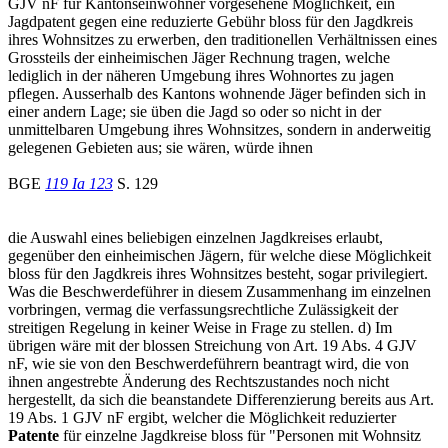
GJV nF für Kantonseinwohner vorgesehene Möglichkeit, ein
Jagdpatent gegen eine reduzierte Gebühr bloss für den Jagdkreis
ihres Wohnsitzes zu erwerben, den traditionellen Verhältnissen eines
Grossteils der einheimischen Jäger Rechnung tragen, welche
lediglich in der näheren Umgebung ihres Wohnortes zu jagen
pflegen. Ausserhalb des Kantons wohnende Jäger befinden sich in
einer andern Lage; sie üben die Jagd so oder so nicht in der
unmittelbaren Umgebung ihres Wohnsitzes, sondern in anderweitig
gelegenen Gebieten aus; sie wären, würde ihnen
BGE
119 Ia 123
S. 129
die Auswahl eines beliebigen einzelnen Jagdkreises erlaubt,
gegenüber den einheimischen Jägern, für welche diese Möglichkeit
bloss für den Jagdkreis ihres Wohnsitzes besteht, sogar privilegiert.
Was die Beschwerdeführer in diesem Zusammenhang im einzelnen
vorbringen, vermag die verfassungsrechtliche Zulässigkeit der
streitigen Regelung in keiner Weise in Frage zu stellen. d) Im
übrigen wäre mit der blossen Streichung von Art. 19 Abs. 4 GJV
nF, wie sie von den Beschwerdeführern beantragt wird, die von
ihnen angestrebte Änderung des Rechtszustandes noch nicht
hergestellt, da sich die beanstandete Differenzierung bereits aus Art.
19 Abs. 1 GJV nF ergibt, welcher die Möglichkeit reduzierter
Patente
für einzelne Jagdkreise bloss für "Personen mit Wohnsitz