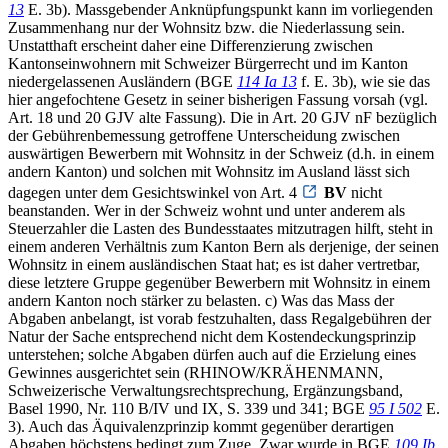
13
E. 3b). Massgebender Anknüpfungspunkt kann im vorliegenden
Zusammenhang nur der Wohnsitz bzw. die Niederlassung sein.
Unstatthaft erscheint daher eine Differenzierung zwischen
Kantonseinwohnern mit Schweizer Bürgerrecht und im Kanton
niedergelassenen Ausländern (BGE
114 Ia 13
f. E. 3b), wie sie das
hier angefochtene Gesetz in seiner bisherigen Fassung vorsah (vgl.
Art. 18 und 20 GJV alte Fassung). Die in Art. 20 GJV nF bezüglich
der Gebührenbemessung getroffene Unterscheidung zwischen
auswärtigen Bewerbern mit Wohnsitz in der Schweiz (d.h. in einem
andern Kanton) und solchen mit Wohnsitz im Ausland lässt sich
dagegen unter dem Gesichtswinkel von Art. 4
BV
nicht
beanstanden. Wer in der Schweiz wohnt und unter anderem als
Steuerzahler die Lasten des Bundesstaates mitzutragen hilft, steht in
einem anderen Verhältnis zum Kanton Bern als derjenige, der seinen
Wohnsitz in einem ausländischen Staat hat; es ist daher vertretbar,
diese letztere Gruppe gegenüber Bewerbern mit Wohnsitz in einem
andern Kanton noch stärker zu belasten. c) Was das Mass der
Abgaben anbelangt, ist vorab festzuhalten, dass Regalgebühren der
Natur der Sache entsprechend nicht dem Kostendeckungsprinzip
unterstehen; solche Abgaben dürfen auch auf die Erzielung eines
Gewinnes ausgerichtet sein (RHINOW/KRÄHENMANN,
Schweizerische Verwaltungsrechtsprechung, Ergänzungsband,
Basel 1990, Nr. 110 B/IV und IX, S. 339 und 341; BGE
95 I 502
E.
3). Auch das Äquivalenzprinzip kommt gegenüber derartigen
Abgaben höchstens bedingt zum Zuge. Zwar wurde in BGE
109 Ib