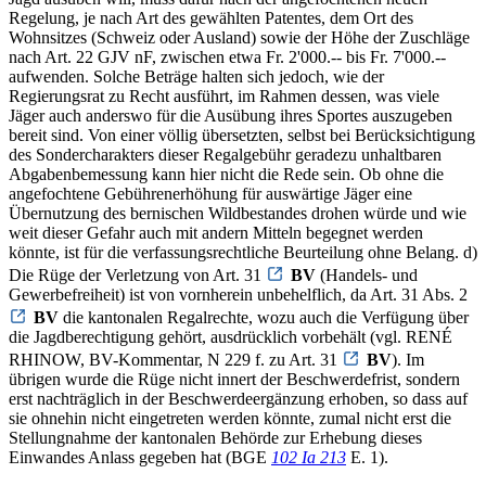
Regelung, je nach Art des gewählten Patentes, dem Ort des
Wohnsitzes (Schweiz oder Ausland) sowie der Höhe der Zuschläge
nach Art. 22 GJV nF, zwischen etwa Fr. 2'000.-- bis Fr. 7'000.--
aufwenden. Solche Beträge halten sich jedoch, wie der
Regierungsrat zu Recht ausführt, im Rahmen dessen, was viele
Jäger auch anderswo für die Ausübung ihres Sportes auszugeben
bereit sind. Von einer völlig übersetzten, selbst bei Berücksichtigung
des Sondercharakters dieser Regalgebühr geradezu unhaltbaren
Abgabenbemessung kann hier nicht die Rede sein. Ob ohne die
angefochtene Gebührenerhöhung für auswärtige Jäger eine
Übernutzung des bernischen Wildbestandes drohen würde und wie
weit dieser Gefahr auch mit andern Mitteln begegnet werden
könnte, ist für die verfassungsrechtliche Beurteilung ohne Belang. d)
Die Rüge der Verletzung von Art. 31
BV
(Handels- und
Gewerbefreiheit) ist von vornherein unbehelflich, da Art. 31 Abs. 2
BV
die kantonalen Regalrechte, wozu auch die Verfügung über
die Jagdberechtigung gehört, ausdrücklich vorbehält (vgl. RENÉ
RHINOW, BV-Kommentar, N 229 f. zu Art. 31
BV
). Im
übrigen wurde die Rüge nicht innert der Beschwerdefrist, sondern
erst nachträglich in der Beschwerdeergänzung erhoben, so dass auf
sie ohnehin nicht eingetreten werden könnte, zumal nicht erst die
Stellungnahme der kantonalen Behörde zur Erhebung dieses
Einwandes Anlass gegeben hat (BGE
102 Ia 213
E. 1).