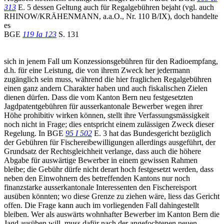
313
E. 5 dessen Geltung auch für Regalgebühren bejaht (vgl. auch
RHINOW/KRÄHENMANN, a.a.O., Nr. 110 B/IX), doch handelte
es
BGE
119 Ia 123
S. 131
sich in jenem Fall um Konzessionsgebühren für den Radioempfang,
d.h. für eine Leistung, die von ihrem Zweck her jedermann
zugänglich sein muss, während die hier fraglichen Regalgebühren
einen ganz andern Charakter haben und auch fiskalischen Zielen
dienen dürfen. Dass die vom Kanton Bern neu festgesetzten
Jagdpatentgebühren für ausserkantonale Bewerber wegen ihrer
Höhe prohibitiv wirken können, stellt ihre Verfassungsmässigkeit
noch nicht in Frage; dies entspricht einem zulässigen Zweck dieser
Regelung. In BGE
95 I 502
E. 3 hat das Bundesgericht bezüglich
der Gebühren für Fischereibewilligungen allerdings ausgeführt, der
Grundsatz der Rechtsgleichheit verlange, dass auch die höhere
Abgabe für auswärtige Bewerber in einem gewissen Rahmen
bleibe; die Gebühr dürfe nicht derart hoch festgesetzt werden, dass
neben den Einwohnern des betreffenden Kantons nur noch
finanzstarke ausserkantonale Interessenten den Fischereisport
ausüben könnten; wo diese Grenze zu ziehen wäre, liess das Gericht
offen. Die Frage kann auch im vorliegenden Fall dahingestellt
bleiben. Wer als auswärts wohnhafter Bewerber im Kanton Bern die
Jagd ausüben will, muss dafür nach der angefochtenen neuen