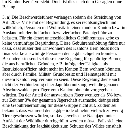
im Kanton Bern" vorsieht. Doch ist dies nach dem Gesagten ohne
Belang.
3. a) Die Beschwerdeführer verlangen sodann die Streichung von
Art. 20 GJV nF mit der Begründung, es sei rechtsungleich und
willkürlich, Personen mit Wohnsitz in einem andern Kanton bzw. im
Ausland mit der dreifachen bzw. vierfachen Patentgebühr zu
belasten. Für ein derart unterschiedliches Gebührenmass gebe es
keine vernünftige Begründung. Diese Gebührenerhöhung führe nur
dazu, dass ausser den Einwohnern des Kantons Bern bloss noch
finanzstarke auswärtige Personen der Jagd nachgehen könnten.
Besonders stossend sei diese neue Regelung für gebürtige Berner,
die aus beruflichen Gründen, z.B. infolge der Tätigkeit als
Instruktionsoffizier, nicht mehr im Kanton Bern wohnen könnten,
aber durch Familie, Militär, Grundbesitz und Heimatgefühl mit
diesem Kanton eng verbunden seien. Diese Regelung diene auch
nicht der Verhinderung einer Jagdübernutzung, weil die genauen
Abschusszahlen pro Jäger vom Kanton ohnehin vorgegeben
würden. Da der Anteil der auswärtigen Jäger weniger als 5% bzw.
zur Zeit nur 3% der gesamten Jägerschaft ausmache, dränge sich
eine Gebührenerhöhung für diese Gruppe nicht auf. Zudem sei
bekannt, dass während der Jagdperiode ohnehin vielfach zu wenig
Tiere geschossen würden, so dass jeweils eine Nachjagd unter
Aufsicht der Wildhüter durchgeführt werden müsse. Falls sich eine
Beschränkung der Jagdtätigkeit zum Schutze des Wildes ernsthaft