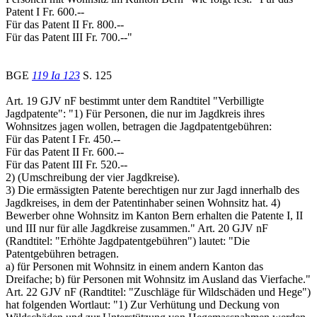
Patent I Fr. 600.--
Für das Patent II Fr. 800.--
Für das Patent III Fr. 700.--"
BGE
119 Ia 123
S. 125
Art. 19 GJV nF bestimmt unter dem Randtitel "Verbilligte
Jagdpatente": "1) Für Personen, die nur im Jagdkreis ihres
Wohnsitzes jagen wollen, betragen die Jagdpatentgebühren:
Für das Patent I Fr. 450.--
Für das Patent II Fr. 600.--
Für das Patent III Fr. 520.--
2) (Umschreibung der vier Jagdkreise).
3) Die ermässigten Patente berechtigen nur zur Jagd innerhalb des
Jagdkreises, in dem der Patentinhaber seinen Wohnsitz hat. 4)
Bewerber ohne Wohnsitz im Kanton Bern erhalten die Patente I, II
und III nur für alle Jagdkreise zusammen." Art. 20 GJV nF
(Randtitel: "Erhöhte Jagdpatentgebühren") lautet: "Die
Patentgebühren betragen.
a) für Personen mit Wohnsitz in einem andern Kanton das
Dreifache; b) für Personen mit Wohnsitz im Ausland das Vierfache."
Art. 22 GJV nF (Randtitel: "Zuschläge für Wildschäden und Hege")
hat folgenden Wortlaut: "1) Zur Verhütung und Deckung von