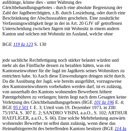
aufdränge, könne dies - unter Wahrung des
Gleichbehandlungsgebotes - durch eine absolute Begrenzung der
Zahl der Jagdberechtigten, z.B. durch Losziehung, oder durch eine
Beschränkung der Abschusszahlen geschehen. Eine zusätzliche
Verfassungswidrigkeit liege in der in Art. 20 GJV nF getroffenen
Unterscheidung zwischen Jägern mit Wohnsitz in einem andern
Kanton und solchen mit Wohnsitz im Ausland, welche ohne
BGE
119 Ia 123
S. 130
jede sachliche Rechtfertigung noch stärker belastet würden und
mehr als das Fünffache dessen zu bezahlen hätten, was ein
Kantonseinwohner für die Jagd im Jagdkreis seines Wohnsitzes zu
entrichten habe. b) Auch diese Einwendungen dringen nicht durch.
Da die Ausübung der Jagd, wie bereits ausgeführt, vorzugsweise
den Kantonseinwohnern vorbehalten werden darf, ist es zulässig,
von ausserhalb des Kantons wohnenden Bewerbern höhere
Patentgebühren zu verlangen; hierin liegt nach dem Gesagten keine
Verletzung des Gleichbehandlungsgebotes (BGE
101 Ia 196
E. 4;
BGE
95 I 501
f. E. 3; Urteil vom 19. Dezember 1973, in ZBl
75/1974, S. 307 E. 2; SANDRO VISINI, a.a.O., S. 102; ARTHUR
HAEFLIGER, a.a.O., S. 66). Eine solche Mehrbelastung auswärts
wohnender Bewerber ist selbst dann zulässig, wenn diese das
Heimatbürgerrecht des betreffenden Kantons besitzen (BGE
114 Ia