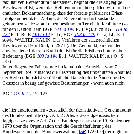
fakultativen Referendum unterstehen, beginnt die dreissigtägige
Beschwerdefrist, wenn das Referendum nicht ergriffen wird, mit der
amtlichen Bekanntmachung, dass der (bereits publizierte) Erlass
infolge unbenützten Ablaufs der Referendumsfrist zustande
gekommen sei bzw. auf einen bestimmten Termin in Kraft trete (so
für den Kanton Bern BGE
103 Ia 194
E. 1; vgl. auch BGE
114 Ia
222
E. 1; BGE
110 Ia 12
E. 1c; BGE
108 Ia 129
E. 1a, 142 E. 1
sowie WALTER KÄLIN, Das Verfahren der staatsrechtlichen
Beschwerde, Bern 1984, S. 297 f.). Der Zeitpunkt, an dem der
angefochtene Erlass in Kraft tritt, ist für die Fristberechnung ohne
Bedeutung (BGE
103 Ia 194
E. 1; WALTER KÄLIN, a.a.O., S.
297).
Im vorliegenden Falle wurde im kantonalen Amtsblatt vom 7.
September 1991 zunächst die Feststellung des unbenützten Ablaufes
der Referendumsfrist veröffentlicht. Da jedoch die Änderung des
Gesetzes in bezug auf gewisse Bestimmungen - wenn auch nicht
BGE
119 Ia 123
S. 127
die hier angefochtenen - zusätzlich der (konstitutiven) Genehmigung
des Bundes bedurfte (vgl. Art. 25 Abs. 2 des eidgenössischen
Jagdgesetzes sowie Art. 7a des Bundesgesetzes vom 19. September
1978 über die Organisation und die Geschäftsführung des
Bundesrates und der Bundesverwaltung [
SR
172.010]), erfolgte im