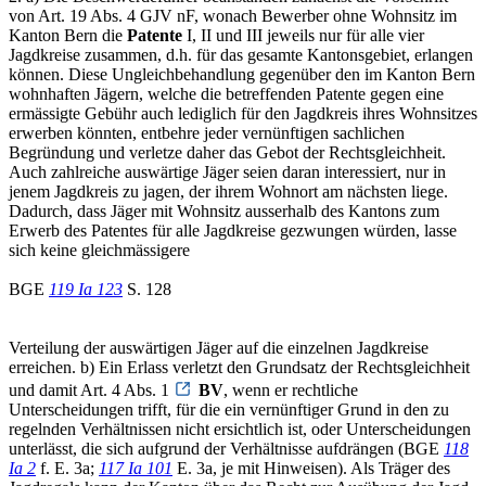
von Art. 19 Abs. 4 GJV nF, wonach Bewerber ohne Wohnsitz im
Kanton Bern die
Patente
I, II und III jeweils nur für alle vier
Jagdkreise zusammen, d.h. für das gesamte Kantonsgebiet, erlangen
können. Diese Ungleichbehandlung gegenüber den im Kanton Bern
wohnhaften Jägern, welche die betreffenden Patente gegen eine
ermässigte Gebühr auch lediglich für den Jagdkreis ihres Wohnsitzes
erwerben könnten, entbehre jeder vernünftigen sachlichen
Begründung und verletze daher das Gebot der Rechtsgleichheit.
Auch zahlreiche auswärtige Jäger seien daran interessiert, nur in
jenem Jagdkreis zu jagen, der ihrem Wohnort am nächsten liege.
Dadurch, dass Jäger mit Wohnsitz ausserhalb des Kantons zum
Erwerb des Patentes für alle Jagdkreise gezwungen würden, lasse
sich keine gleichmässigere
BGE
119 Ia 123
S. 128
Verteilung der auswärtigen Jäger auf die einzelnen Jagdkreise
erreichen. b) Ein Erlass verletzt den Grundsatz der Rechtsgleichheit
und damit Art. 4 Abs. 1
BV
, wenn er rechtliche
Unterscheidungen trifft, für die ein vernünftiger Grund in den zu
regelnden Verhältnissen nicht ersichtlich ist, oder Unterscheidungen
unterlässt, die sich aufgrund der Verhältnisse aufdrängen (BGE
118
Ia 2
f. E. 3a;
117 Ia 101
E. 3a, je mit Hinweisen). Als Träger des