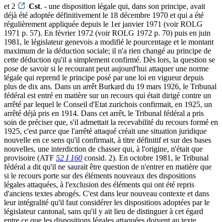
et 2
Cst
. - une disposition légale qui, dans son principe, avait
déjà été adoptée définitivement le 18 décembre 1970 et qui a été
régulièrement appliquée depuis le 1er janvier 1971 (voir ROLG
1971 p. 57). En février 1972 (voir ROLG 1972 p. 70) puis en juin
1981, le législateur genevois a modifié le pourcentage et le montant
maximum de la déduction sociale; il n'a rien changé au principe de
cette déduction qu'il a simplement confirmé. Dès lors, la question se
pose de savoir si le recourant peut aujourd'hui attaquer une norme
légale qui reprend le principe posé par une loi en vigueur depuis
plus de dix ans. Dans un arrêt Burkard du 19 mars 1926, le Tribunal
fédéral est entré en matière sur un recours qui était dirigé contre un
arrêté par lequel le Conseil d'Etat zurichois confirmait, en 1925, un
arrêté déjà pris en 1914. Dans cet arrêt, le Tribunal fédéral a pris
soin de préciser que, s'il admettait la recevabilité du recours formé en
1925, c'est parce que l'arrêté attaqué créait une situation juridique
nouvelle en ce sens qu'il confirmait, à titre définitif et sur des bases
nouvelles, une interdiction de chasser qui, à l'origine, n'était que
provisoire (ATF
52 I 160
consid. 2). En octobre 1981, le Tribunal
fédéral a dit qu'il ne saurait être question de n'entrer en matière que
si le recours porte sur des éléments nouveaux des dispositions
légales attaquées, à l'exclusion des éléments qui ont été repris
d'anciens textes abrogés. C'est dans leur nouveau contexte et dans
leur intégralité qu'il faut considérer les dispositions adoptées par le
législateur cantonal, sans qu'il y ait lieu de distinguer à cet égard
entre ce que les dispositions légales attaquées doivent au texte