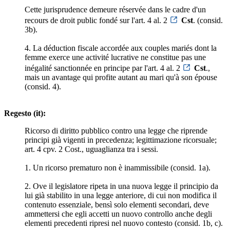
Cette jurisprudence demeure réservée dans le cadre d'un
recours de droit public fondé sur l'art. 4 al. 2
Cst
. (consid.
3b).
4. La déduction fiscale accordée aux couples mariés dont la
femme exerce une activité lucrative ne constitue pas une
inégalité sanctionnée en principe par l'art. 4 al. 2
Cst
.,
mais un avantage qui profite autant au mari qu'à son épouse
(consid. 4).
Regesto (it):
Ricorso di diritto pubblico contro una legge che riprende
principi già vigenti in precedenza; legittimazione ricorsuale;
art. 4 cpv. 2 Cost., uguaglianza tra i sessi.
1. Un ricorso prematuro non è inammissibile (consid. 1a).
2. Ove il legislatore ripeta in una nuova legge il principio da
lui già stabilito in una legge anteriore, di cui non modifica il
contenuto essenziale, bensì solo elementi secondari, deve
ammettersi che egli accetti un nuovo controllo anche degli
elementi precedenti ripresi nel nuovo contesto (consid. 1b, c).