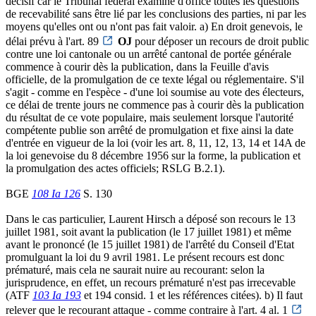
décisif car le Tribunal fédéral examine d'office toutes les questions
de recevabilité sans être lié par les conclusions des parties, ni par les
moyens qu'elles ont ou n'ont pas fait valoir. a) En droit genevois, le
délai prévu à l'art. 89
OJ
pour déposer un recours de droit public
contre une loi cantonale ou un arrêté cantonal de portée générale
commence à courir dès la publication, dans la Feuille d'avis
officielle, de la promulgation de ce texte légal ou réglementaire. S'il
s'agit - comme en l'espèce - d'une loi soumise au vote des électeurs,
ce délai de trente jours ne commence pas à courir dès la publication
du résultat de ce vote populaire, mais seulement lorsque l'autorité
compétente publie son arrêté de promulgation et fixe ainsi la date
d'entrée en vigueur de la loi (voir les art. 8, 11, 12, 13, 14 et 14A de
la loi genevoise du 8 décembre 1956 sur la forme, la publication et
la promulgation des actes officiels; RSLG B.2.1).
BGE
108 Ia 126
S. 130
Dans le cas particulier, Laurent Hirsch a déposé son recours le 13
juillet 1981, soit avant la publication (le 17 juillet 1981) et même
avant le prononcé (le 15 juillet 1981) de l'arrêté du Conseil d'Etat
promulguant la loi du 9 avril 1981. Le présent recours est donc
prématuré, mais cela ne saurait nuire au recourant: selon la
jurisprudence, en effet, un recours prématuré n'est pas irrecevable
(ATF
103 Ia 193
et 194 consid. 1 et les références citées). b) Il faut
relever que le recourant attaque - comme contraire à l'art. 4 al. 1