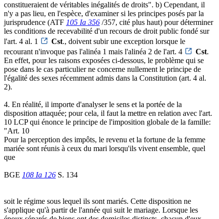
constitueraient de véritables inégalités de droits". b) Cependant, il
n'y a pas lieu, en l'espèce, d'examiner si les principes posés par la
jurisprudence (ATF
105 Ia 356
/357, cité plus haut) pour déterminer
les conditions de recevabilité d'un recours de droit public fondé sur
l'art. 4 al. 1
Cst
., doivent subir une exception lorsque le
recourant n'invoque pas l'alinéa 1 mais l'alinéa 2 de l'art. 4
Cst
.
En effet, pour les raisons exposées ci-dessous, le problème qui se
pose dans le cas particulier ne concerne nullement le principe de
l'égalité des sexes récemment admis dans la Constitution (art. 4 al.
2).
4. En réalité, il importe d'analyser le sens et la portée de la
disposition attaquée; pour cela, il faut la mettre en relation avec l'art.
10 LCP qui énonce le principe de l'imposition globale de la famille:
"Art. 10
Pour la perception des impôts, le revenu et la fortune de la femme
mariée sont réunis à ceux du mari lorsqu'ils vivent ensemble, quel
que
BGE
108 Ia 126
S. 134
soit le régime sous lequel ils sont mariés. Cette disposition ne
s'applique qu'à partir de l'année qui suit le mariage. Lorsque les
époux séparés de biens ont des domiciles distincts, chacun d'eux