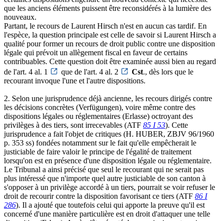
que les anciens éléments puissent être reconsidérés à la lumière des
nouveaux.
Partant, le recours de Laurent Hirsch n'est en aucun cas tardif. En
l'espèce, la question principale est celle de savoir si Laurent Hirsch a
qualité pour former un recours de droit public contre une disposition
légale qui prévoit un allègement fiscal en faveur de certains
contribuables. Cette question doit être examinée aussi bien au regard
de l'art. 4 al. 1
que de l'art. 4 al. 2
Cst
., dès lors que le
recourant invoque l'une et l'autre dispositions.
2. Selon une jurisprudence déjà ancienne, les recours dirigés contre
les décisions concrètes (Verfügungen), voire même contre des
dispositions légales ou réglementaires (Erlasse) octroyant des
privilèges à des tiers, sont irrecevables (ATF
85 I 53
). Cette
jurisprudence a fait l'objet de critiques (H. HUBER, ZBJV 96/1960
p. 353 ss) fondées notamment sur le fait qu'elle empêcherait le
justiciable de faire valoir le principe de l'égalité de traitement
lorsqu'on est en présence d'une disposition légale ou réglementaire.
Le Tribunal a ainsi précisé que seul le recourant qui ne serait pas
plus intéressé que n'importe quel autre justiciable de son canton à
s'opposer à un privilège accordé à un tiers, pourrait se voir refuser le
droit de recourir contre la disposition favorisant ce tiers (ATF
86 I
286
). Il a ajouté que toutefois celui qui apporte la preuve qu'il est
concerné d'une manière particulière est en droit d'attaquer une telle