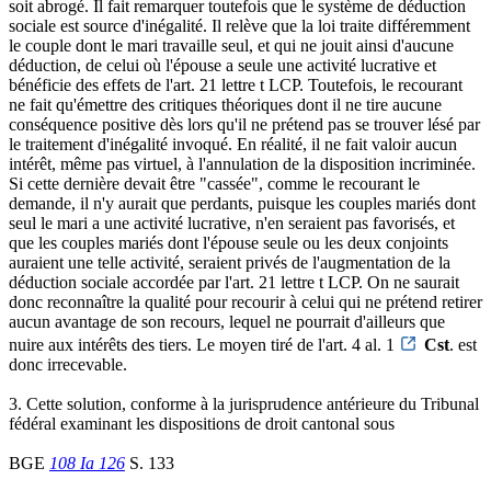
soit abrogé. Il fait remarquer toutefois que le système de déduction
sociale est source d'inégalité. Il relève que la loi traite différemment
le couple dont le mari travaille seul, et qui ne jouit ainsi d'aucune
déduction, de celui où l'épouse a seule une activité lucrative et
bénéficie des effets de l'art. 21 lettre t LCP. Toutefois, le recourant
ne fait qu'émettre des critiques théoriques dont il ne tire aucune
conséquence positive dès lors qu'il ne prétend pas se trouver lésé par
le traitement d'inégalité invoqué. En réalité, il ne fait valoir aucun
intérêt, même pas virtuel, à l'annulation de la disposition incriminée.
Si cette dernière devait être "cassée", comme le recourant le
demande, il n'y aurait que perdants, puisque les couples mariés dont
seul le mari a une activité lucrative, n'en seraient pas favorisés, et
que les couples mariés dont l'épouse seule ou les deux conjoints
auraient une telle activité, seraient privés de l'augmentation de la
déduction sociale accordée par l'art. 21 lettre t LCP. On ne saurait
donc reconnaître la qualité pour recourir à celui qui ne prétend retirer
aucun avantage de son recours, lequel ne pourrait d'ailleurs que
nuire aux intérêts des tiers. Le moyen tiré de l'art. 4 al. 1
Cst
. est
donc irrecevable.
3. Cette solution, conforme à la jurisprudence antérieure du Tribunal
fédéral examinant les dispositions de droit cantonal sous
BGE
108 Ia 126
S. 133