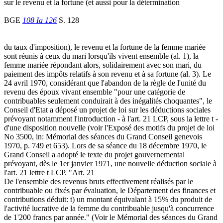
sur le revenu et la fortune (et aussi pour la détermination
BGE
108 Ia 126
S. 128
du taux d'imposition), le revenu et la fortune de la femme mariée
sont réunis à ceux du mari lorsqu'ils vivent ensemble (al. 1), la
femme mariée répondant alors, solidairement avec son mari, du
paiement des impôts relatifs à son revenu et à sa fortune (al. 3). Le
24 avril 1970, considérant que l'abandon de la règle de l'unité du
revenu des époux vivant ensemble "pour une catégorie de
contribuables seulement conduirait à des inégalités choquantes", le
Conseil d'Etat a déposé un projet de loi sur les déductions sociales
prévoyant notamment l'introduction - à l'art. 21 LCP, sous la lettre t -
d'une disposition nouvelle (voir l'Exposé des motifs du projet de loi
No 3500, in: Mémorial des séances du Grand Conseil genevois
1970, p. 749 et 653). Lors de sa séance du 18 décembre 1970, le
Grand Conseil a adopté le texte du projet gouvernemental
prévoyant, dès le 1er janvier 1971, une nouvelle déduction sociale à
l'art. 21 lettre t LCP. "Art. 21
De l'ensemble des revenus bruts effectivement réalisés par le
contribuable ou fixés par évaluation, le Département des finances et
contributions déduit: t) un montant équivalant à 15% du produit de
l'activité lucrative de la femme du contribuable jusqu'à concurrence
de 1'200 francs par année." (Voir le Mémorial des séances du Grand