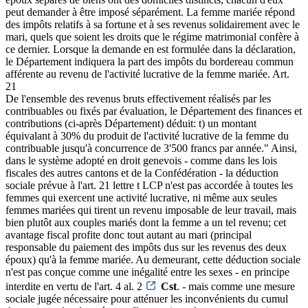
peut demander à être imposé séparément. La femme mariée répond
des impôts relatifs à sa fortune et à ses revenus solidairement avec le
mari, quels que soient les droits que le régime matrimonial confère à
ce dernier. Lorsque la demande en est formulée dans la déclaration,
le Département indiquera la part des impôts du bordereau commun
afférente au revenu de l'activité lucrative de la femme mariée. Art.
21
De l'ensemble des revenus bruts effectivement réalisés par les
contribuables ou fixés par évaluation, le Département des finances et
contributions (ci-après Département) déduit: t) un montant
équivalant à 30% du produit de l'activité lucrative de la femme du
contribuable jusqu'à concurrence de 3'500 francs par année." Ainsi,
dans le système adopté en droit genevois - comme dans les lois
fiscales des autres cantons et de la Confédération - la déduction
sociale prévue à l'art. 21 lettre t LCP n'est pas accordée à toutes les
femmes qui exercent une activité lucrative, ni même aux seules
femmes mariées qui tirent un revenu imposable de leur travail, mais
bien plutôt aux couples mariés dont la femme a un tel revenu; cet
avantage fiscal profite donc tout autant au mari (principal
responsable du paiement des impôts dus sur les revenus des deux
époux) qu'à la femme mariée. Au demeurant, cette déduction sociale
n'est pas conçue comme une inégalité entre les sexes - en principe
interdite en vertu de l'art. 4 al. 2
Cst
. - mais comme une mesure
sociale jugée nécessaire pour atténuer les inconvénients du cumul