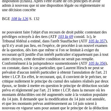
disposition (Erlass). Après s'être écarté de ces principes et avoir
admis à nouveau que ni une disposition légale ou réglementaire ni
une décision concrète
BGE
108 Ia 126
S. 132
ne pouvaient faire l'objet d'un recours de droit public contestant des
privilèges octroyés à des tiers (ATF
103 Ia 69
consid. 1c), le
Tribunal fédéral a estimé, dans l'arrêt Stauffacher (ATF
105 Ia 357
),
qu'il n'y avait pas lieu, en l'espèce, de procéder à un nouvel examen
de la question, dès lors que même si l'on se limitait à exiger du
recourant qu'il justifie d'un intérêt particulier n'appartenant pas à tout
autre citoyen, cette dernière condition ne serait pas remplie.
Conformément à la jurisprudence susmentionnée (ATF
105 Ia 356
),
on constate, dans le cas particulier, que Laurent Hirsch ne peut se
prévaloir d'aucun intérêt particulier à obtenir l'annulation de l'art. 21
lettre t LCP. En effet, le recourant, qui, il convient de le préciser, ne
critique nullement le principe du cumul des salaires réalisés par deux
époux, se limite à mettre en question le principe de déduction sociale
prévu et réglementé par l'art. 21 lettre t LCP, dans la mesure où les
montants déductibles ont été augmentés suite à la votation populaire
du 14 juin. Il demande que la modification du 14 juin soit annulée,
et que les montants prévus antérieurement au 14 juin soient à
nouveau en vigueur sans pour autant que le principe de la déduction