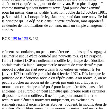
antérieur et ce qu'elles apportent de nouveau. Bien plus, il apparaît
comme normal que tout nouveau texte légal puisse être examiné
pour lui-même, dans sa totalité (arrêt non publié du 12 octobre 1981,
p. 8 consid. 1b). Lorsque le législateur reprend dans une nouvelle loi
le principe qu'il a déjà posé dans un texte antérieur, sans apporter à
ce dernier de modifications de contenu, mais un simple changement
sur des
BGE
108 Ia 126
S. 131
éléments secondaires, on peut considérer néanmoins qu'il s'engage à
assumer le risque d'être contrôlé une nouvelle fois. c) En l'espèce,
l'art. 21 lettre t LCP n'a nullement modifié le principe de déduction
sociale mais n'a fait qu'augmenter le montant de cette dernière par
rapport à celui qui était prévu dans la loi entrée en vigueur le 1er
janvier 1971 (modifiée par la loi du 4 février 1972). Dès lors que le
principe de la déduction sociale est répété dans la loi nouvelle, on ne
peut reprocher au recourant de n'avoir pas émis ses critiques au
moment où ce principe a été posé pour la première fois, dans la loi
ancienne. De surcroît, on peut admettre que lorsque seules certaines
dispositions sont modifiées, il ne faut pas pour autant limiter le
recours aux éléments nouveaux uniquement, en excluant les
éléments repris d'anciens textes abrogés. Souvent, la modification de
certaines dispositions engendre un nouveau contexte qui nécessite