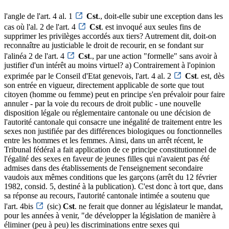
l'angle de l'art. 4 al. 1
Cst
., doit-elle subir une exception dans les
cas où l'al. 2 de l'art. 4
Cst
. est invoqué aux seules fins de
supprimer les privilèges accordés aux tiers? Autrement dit, doit-on
reconnaître au justiciable le droit de recourir, en se fondant sur
l'alinéa 2 de l'art. 4
Cst
., par une action "formelle" sans avoir à
justifier d'un intérêt au moins virtuel? a) Contrairement à l'opinion
exprimée par le Conseil d'Etat genevois, l'art. 4 al. 2
Cst
. est, dès
son entrée en vigueur, directement applicable de sorte que tout
citoyen (homme ou femme) peut en principe s'en prévaloir pour faire
annuler - par la voie du recours de droit public - une nouvelle
disposition légale ou réglementaire cantonale ou une décision de
l'autorité cantonale qui consacre une inégalité de traitement entre les
sexes non justifiée par des différences biologiques ou fonctionnelles
entre les hommes et les femmes. Ainsi, dans un arrêt récent, le
Tribunal fédéral a fait application de ce principe constitutionnel de
l'égalité des sexes en faveur de jeunes filles qui n'avaient pas été
admises dans des établissements de l'enseignement secondaire
vaudois aux mêmes conditions que les garçons (arrêt du 12 février
1982, consid. 5, destiné à la publication). C'est donc à tort que, dans
sa réponse au recours, l'autorité cantonale intimée a soutenu que
l'art. 4bis
(sic)
Cst
. ne ferait que donner au législateur le mandat,
pour les années à venir, "de développer la législation de manière à
éliminer (peu à peu) les discriminations entre sexes qui