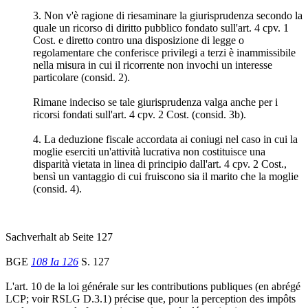
3. Non v'è ragione di riesaminare la giurisprudenza secondo la
quale un ricorso di diritto pubblico fondato sull'art. 4 cpv. 1
Cost. e diretto contro una disposizione di legge o
regolamentare che conferisce privilegi a terzi è inammissibile
nella misura in cui il ricorrente non invochi un interesse
particolare (consid. 2).
Rimane indeciso se tale giurisprudenza valga anche per i
ricorsi fondati sull'art. 4 cpv. 2 Cost. (consid. 3b).
4. La deduzione fiscale accordata ai coniugi nel caso in cui la
moglie eserciti un'attività lucrativa non costituisce una
disparità vietata in linea di principio dall'art. 4 cpv. 2 Cost.,
bensì un vantaggio di cui fruiscono sia il marito che la moglie
(consid. 4).
Sachverhalt ab Seite 127
BGE
108 Ia 126
S. 127
L'art. 10 de la loi générale sur les contributions publiques (en abrégé
LCP; voir RSLG D.3.1) précise que, pour la perception des impôts