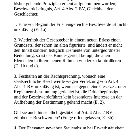
bisher geltende Prinzipien erneut aufgenommen wurden;
Beschwerdebefugnis, Art. 4 Abs. 2 BV, Gleichheit der
Geschlechter.
1. Eine vor Beginn der Frist eingereichte Beschwerde ist nicht
unzulässig (E. 1a).
2. Wiederholt der Gesetzgeber in einem neuen Erlass einen
Grundsatz, der schon im alten figurierte, und ändert er nicht
den Inhalt sondern lediglich Elemente von untergeordneter
Bedeutung, so ist das Bundesgericht befugt, die alten
Elementen in ihrem neuen Rahmen wieder zu kontrollieren
(E. 1b und c).
3. Festhalten an der Rechtsprechung, wonach eine
staatsrechtliche Beschwerde wegen Verletzung von Art. 4
Abs. 1 BV unzulässig ist, wenn sie gegen eine Gesetzes- oder
Reglementsbestimmung gerichtet ist, die Dritte begünstigt,
und der Beschwerdeführer kein besonderes Interesse an der
Aufhebung der Bestimmung geltend macht (E. 2).
Gilt sie auch hinsichtlich gestützt auf Art. 4 Abs. 2 BV
erhobener Beschwerden? (Frage offen gelassen, E. 3b).
4. Der Ehegatten gewährte Steuerabzug bei Erwerbstätigkeit