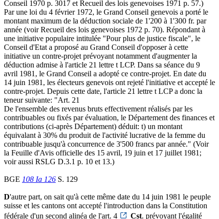
Conseil 1970 p. 3017 et Recueil des lois genevoises 1971 p. 57.)
Par une loi du 4 février 1972, le Grand Conseil genevois a porté le
montant maximum de la déduction sociale de 1'200 à 1'300 fr. par
année (voir Recueil des lois genevoises 1972 p. 70). Répondant à
une initiative populaire intitulée "Pour plus de justice fiscale", le
Conseil d'Etat a proposé au Grand Conseil d'opposer à cette
initiative un contre-projet prévoyant notamment d'augmenter la
déduction admise à l'article 21 lettre t LCP. Dans sa séance du 9
avril 1981, le Grand Conseil a adopté ce contre-projet. En date du
14 juin 1981, les électeurs genevois ont rejeté l'initiative et accepté le
contre-projet. Depuis cette date, l'article 21 lettre t LCP a donc la
teneur suivante: "Art. 21
De l'ensemble des revenus bruts effectivement réalisés par les
contribuables ou fixés par évaluation, le Département des finances et
contributions (ci-après Département) déduit: t) un montant
équivalant à 30% du produit de l'activité lucrative de la femme du
contribuable jusqu'à concurrence de 3'500 francs par année." (Voir
la Feuille d'Avis officielle des 15 avril, 19 juin et 17 juillet 1981;
voir aussi RSLG D.3.1 p. 10 et 13.)
BGE
108 Ia 126
S. 129
D
'autre part, on sait qu'à cette même date du 14 juin 1981 le peuple
suisse et les cantons ont accepté l'introduction dans la Constitution
fédérale d'un second alinéa de l'art. 4
Cst
. prévoyant l'égalité