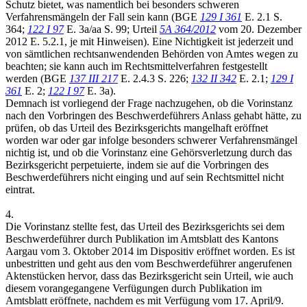
Schutz bietet, was namentlich bei besonders schweren
Verfahrensmängeln der Fall sein kann (BGE
129 I 361
E. 2.1 S.
364;
122 I 97
E. 3a/aa S. 99; Urteil
5A 364/2012
vom 20. Dezember
2012 E. 5.2.1, je mit Hinweisen). Eine Nichtigkeit ist jederzeit und
von sämtlichen rechtsanwendenden Behörden von Amtes wegen zu
beachten; sie kann auch im Rechtsmittelverfahren festgestellt
werden (BGE
137 III 217
E. 2.4.3 S. 226;
132 II 342
E. 2.1;
129 I
361
E. 2;
122 I 97
E. 3a).
Demnach ist vorliegend der Frage nachzugehen, ob die Vorinstanz
nach den Vorbringen des Beschwerdeführers Anlass gehabt hätte, zu
prüfen, ob das Urteil des Bezirksgerichts mangelhaft eröffnet
worden war oder gar infolge besonders schwerer Verfahrensmängel
nichtig ist, und ob die Vorinstanz eine Gehörsverletzung durch das
Bezirksgericht perpetuierte, indem sie auf die Vorbringen des
Beschwerdeführers nicht einging und auf sein Rechtsmittel nicht
eintrat.
4.
Die Vorinstanz stellte fest, das Urteil des Bezirksgerichts sei dem
Beschwerdeführer durch Publikation im Amtsblatt des Kantons
Aargau vom 3. Oktober 2014 im Dispositiv eröffnet worden. Es ist
unbestritten und geht aus den vom Beschwerdeführer angerufenen
Aktenstücken hervor, dass das Bezirksgericht sein Urteil, wie auch
diesem vorangegangene Verfügungen durch Publikation im
Amtsblatt eröffnete, nachdem es mit Verfügung vom 17. April/9.