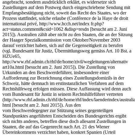
angebracht, sondern ausdrücklich erklärt, es widersetze sich
Zustellungen auf dem Postweg durch eingeschriebene Sendung mit
Empfangsbestätigung nicht, soweit das Recht des Staates, wo der
Prozess stattfindet, solche erlaube (Conférence de la Haye de droit
international privé, http://www.hcch.net/index fr.php?
act=status.comment&csid=1062 &disp=resdn [besucht am 2. Juni
2015]). Australien zählt aber nicht zu den Staaten, die an der Sitzung
der Haager Spezialkommission vom Oktober/November 2003
darauf verzichtet haben, sich auf die Gegenseitigkeit zu berufen
(vgl. Bundesamt für Justiz, Übermittlungsweg gemäss Art. 10 Bst. a
HZUe65,
http://www.rhf.admin.ch/rhf/de/home/zivil/wegleitungen/alternativ
art10a.html [besucht am 2. Juni 2015]). Die Zustellung von
Urkunden an den Beschwerdeführer, insbesondere einer
Aufforderung zur Bezeichnung eines Zustellungsdomizils in der
Schweiz, hätte demnach im erstinstanzlichen Verfahren auf dem
Rechtshilfeweg erfolgen müssen. Diese Auffassung wird denn auch
vom Bundesamt für Justiz in seinem Rechtshilfeführer vertreten
(http://www.rhf.admin.ch/rhf/de/home/rhf/index/laenderindex/australia
html [besucht am 2. Juni 2015]). Aus den
vom Beschwerdegegner zur Stützung seines gegenteiligen
Standpunktes angeführten Entscheiden des Bundesgerichts ergibt
sich nichts anderes, betreffen diese doch allesamt Zustellungen in
Staaten, die auf das Gegenrecht nach Art. 21 des Wiener
Übereinkommens verzichtet haben, konkret Spanien (Urteil