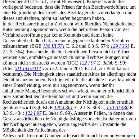
Dezember 2012 E. 5.1, je mit Hinweisen). Konkret würde dies
vorliegend bedeuten, dass die Fristen für den Beschwerdeführer, um
eine Begründung des Urteils des Bezirksgerichts zu verlangen und
dieses anzufechten, nicht zu laufen begonnen haben.
In der Rechtsprechung im Zivilrecht wird überdies Nichtigkeit einer
Entscheidung angenommen, wenn die betroffene Person von der
Verfahrenseröffnung gar keine Kenntnis und damit keine
Gelegenheit erhalten hat, an einem gegen sie laufenden Verfahren
teilzunehmen (BGE
136 III 571
E. 6.2 und 6.3 S. 574;
129 I 361
E.
2.2 S. 364). Entscheide, die der betroffenen Person nicht eröffnet
worden sind, entfalten grundsätzlich keine Rechtswirkungen und
können nicht vollstreckt werden (BGE
122 I 97
E. 3a/bb S. 99;
Urteil
5D 141/2014
vom 22. Januar 2015 E. 7.1, zur Publikation
bestimmt). Die Nichtigkeit eines staatlichen Aktes ist allerdings nicht
leichthin anzunehmen. Nichtigkeit, d.h. die absolute Unwirksamkeit
einer Entscheidung, wird nur angenommen, wenn der ihr
anhaftende Mangel besonders schwer wiegt, wenn er offensichtlich
oder zumindest leicht erkennbar ist und wenn zudem die
Rechtssicherheit durch die Annahme der Nichtigkeit nicht ernsthaft
gefährdet wird (vgl. BGE
129 I 361
E. 2.1 S. 363 f.;
130 III 430
E.
3.3 S. 434;
122 I 97
E. 3a/aa S. 99). Ausser in Fällen, in denen das
Gesetz ausdrücklich die Nichtigkeitsfolge vorsieht, ist daher nur von
der Nichtigkeit auszugehen, wenn angesichts der Umstände die
Möglichkeit der Anfechtung des
Aktes nach Treu und Glauben offensichtlich nicht den notwendigen