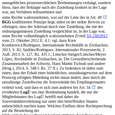
massgeblichen prozessrechtlichen Bestimmungen verlangt, sondern
bloss, dass der Beklagte nach der Zustellung konkret in der Lage
war, am Verfahren teilzunehmen und
seine Rechte wahrzunehmen, was auf der Linie des in Art. 49
BGG
kodifizierten Prinzips liegt; dabei ist der strikte Beweis zu
erbringen, dass der Adressat durch eine Zustellung, die mit der
ordnungsgemässen Zustellung vergleichbar ist, in der Lage war,
seine Rechte vollumfänglich wahrzunehmen (Urteil
5A 230/2012
vom 23. Oktober 2012 E. 4.1; vgl. dazu Kren
Kostkiewicz/Rodriguez, Internationale Rechtshilfe in Zivilsachen,
2013, S. 82; Spühler/Rodriguez, Internationales Prozessrecht, 2.
Aufl. 2013, S. 127, Rz. 435 f.; Lötscher-Steiger/Lötscher/Meyer
López, Rechtshilfe in Zivilsachen, in: Die Grenzüberschreitende
Zusammenarbeit der Schweiz, Hans Martin Tschudi und andere
[Hrsg.], 2014, S. 548 f. Rz. 37 ff.). Zu bedenken ist dabei zum
einen, dass der Erhalt einer hoheitlichen, unzulässigerweise auf dem
Postweg erfolgten Mitteilung nichts daran ändert, dass durch die
unzulässige Zustellweise die Souveränität des Empfängerstaates
verletzt wird, und dass es sich zum anderen bei Art. 34
des
revidierten
LugÜ
um eine Bestimmung handelt, die nur die
Mitgliedstaaten des LugÜ betrifft und daher die
Souveränitätsverletzung nur unter den betreffenden Staaten
unbeachtlich machen kann. Welchen Einfluss diese Rechtsprechung
auf die Beurteilung der