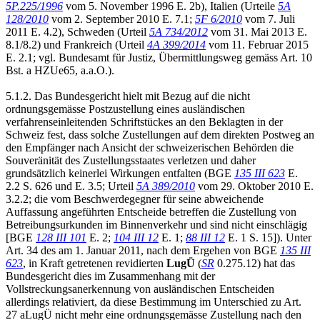
5P.225/1996
vom 5. November 1996 E. 2b), Italien (Urteile
5A
128/2010
vom 2. September 2010 E. 7.1;
5F 6/2010
vom 7. Juli
2011 E. 4.2), Schweden (Urteil
5A 734/2012
vom 31. Mai 2013 E.
8.1/8.2) und Frankreich (Urteil
4A 399/2014
vom 11. Februar 2015
E. 2.1; vgl. Bundesamt für Justiz, Übermittlungsweg gemäss Art. 10
Bst. a HZUe65, a.a.O.).
5.1.2. Das Bundesgericht hielt mit Bezug auf die nicht
ordnungsgemässe Postzustellung eines ausländischen
verfahrenseinleitenden Schriftstückes an den Beklagten in der
Schweiz fest, dass solche Zustellungen auf dem direkten Postweg an
den Empfänger nach Ansicht der schweizerischen Behörden die
Souveränität des Zustellungsstaates verletzen und daher
grundsätzlich keinerlei Wirkungen entfalten (BGE
135 III 623
E.
2.2 S. 626 und E. 3.5; Urteil
5A 389/2010
vom 29. Oktober 2010 E.
3.2.2; die vom Beschwerdegegner für seine abweichende
Auffassung angeführten Entscheide betreffen die Zustellung von
Betreibungsurkunden im Binnenverkehr und sind nicht einschlägig
[BGE
128 III 101
E. 2;
104 III 12
E. 1;
88 III 12
E. 1 S. 15]). Unter
Art. 34 des am 1. Januar 2011, nach dem Ergehen von BGE
135 III
623
, in Kraft getretenen revidierten
LugÜ
(
SR
0.275.12) hat das
Bundesgericht dies im Zusammenhang mit der
Vollstreckungsanerkennung von ausländischen Entscheiden
allerdings relativiert, da diese Bestimmung im Unterschied zu Art.
27 aLugÜ nicht mehr eine ordnungsgemässe Zustellung nach den