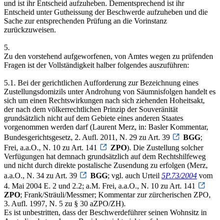
und ist ihr Entscheid aufzuheben. Dementsprechend ist ihr
Entscheid unter Gutheissung der Beschwerde aufzuheben und die
Sache zur entsprechenden Prüfung an die Vorinstanz
zurückzuweisen.
5.
Zu den vorstehend aufgeworfenen, von Amtes wegen zu prüfenden
Fragen ist der Vollständigkeit halber folgendes auszuführen:
5.1. Bei der gerichtlichen Aufforderung zur Bezeichnung eines
Zustellungsdomizils unter Androhung von Säumnisfolgen handelt es
sich um einen Rechtswirkungen nach sich ziehenden Hoheitsakt,
der nach dem völkerrechtlichen Prinzip der Souveränität
grundsätzlich nicht auf dem Gebiete eines anderen Staates
vorgenommen werden darf (Laurent Merz, in: Basler Kommentar,
Bundesgerichtsgesetz, 2. Aufl. 2011, N. 29 zu Art. 39
BGG
;
Frei, a.a.O., N. 10 zu Art. 141
ZPO
). Die Zustellung solcher
Verfügungen hat demnach grundsätzlich auf dem Rechtshilfeweg
und nicht durch direkte postalische Zusendung zu erfolgen (Merz,
a.a.O., N. 34 zu Art. 39
BGG
; vgl. auch Urteil
5P.73/2004
vom
4. Mai 2004 E. 2 und 2.2; a.M. Frei, a.a.O., N. 10 zu Art. 141
ZPO
; Frank/Sträuli/Messmer; Kommentar zur zürcherischen ZPO,
3. Aufl. 1997, N. 5 zu § 30 aZPO/ZH).
Es ist unbestritten, dass der Beschwerdeführer seinen Wohnsitz in