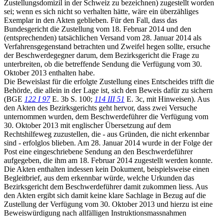
Zustellungsdomizil in der Schweiz zu bezeichnen) zugestellt worden
sei; wenn es sich nicht so verhalten hätte, wäre ein überzähliges
Exemplar in den Akten geblieben. Für den Fall, dass das
Bundesgericht die Zustellung vom 18. Februar 2014 und den
(entsprechenden) tatsächlichen Versand vom 28. Januar 2014 als
Verfahrensgegenstand betrachten und Zweifel hegen sollte, ersuche
der Beschwerdegegner darum, dem Bezirksgericht die Frage zu
unterbreiten, ob die betreffende Sendung die Verfügung vom 30.
Oktober 2013 enthalten habe.
Die Beweislast für die erfolgte Zustellung eines Entscheides trifft die
Behörde, die allein in der Lage ist, sich den Beweis dafür zu sichern
(BGE
122 I 97
E. 3b S. 100;
114 III 51
E. 3c, mit Hinweisen). Aus
den Akten des Bezirksgerichts geht hervor, dass zwei Versuche
unternommen wurden, dem Beschwerdeführer die Verfügung vom
30. Oktober 2013 mit englischer Übersetzung auf dem
Rechtshilfeweg zuzustellen, die - aus Gründen, die nicht erkennbar
sind - erfolglos blieben. Am 28. Januar 2014 wurde in der Folge der
Post eine eingeschriebene Sendung an den Beschwerdeführer
aufgegeben, die ihm am 18. Februar 2014 zugestellt werden konnte.
Die Akten enthalten indessen kein Dokument, beispielsweise einen
Begleitbrief, aus dem erkennbar würde, welche Urkunden das
Bezirksgericht dem Beschwerdeführer damit zukommen liess. Aus
den Akten ergibt sich damit keine klare Sachlage in Bezug auf die
Zustellung der Verfügung vom 30. Oktober 2013 und hierzu ist eine
Beweiswürdigung nach allfälligen Instruktionsmassnahmen