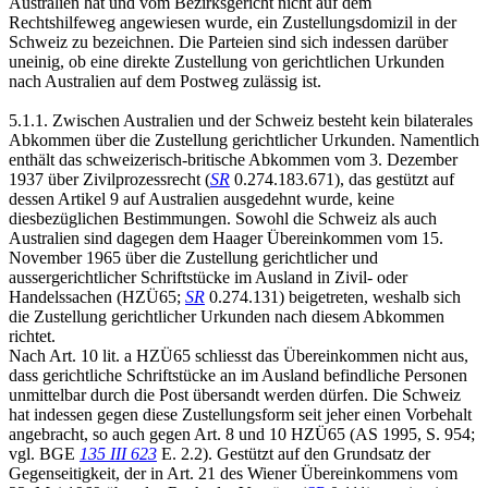
Australien hat und vom Bezirksgericht nicht auf dem
Rechtshilfeweg angewiesen wurde, ein Zustellungsdomizil in der
Schweiz zu bezeichnen. Die Parteien sind sich indessen darüber
uneinig, ob eine direkte Zustellung von gerichtlichen Urkunden
nach Australien auf dem Postweg zulässig ist.
5.1.1. Zwischen Australien und der Schweiz besteht kein bilaterales
Abkommen über die Zustellung gerichtlicher Urkunden. Namentlich
enthält das schweizerisch-britische Abkommen vom 3. Dezember
1937 über Zivilprozessrecht (
SR
0.274.183.671), das gestützt auf
dessen Artikel 9 auf Australien ausgedehnt wurde, keine
diesbezüglichen Bestimmungen. Sowohl die Schweiz als auch
Australien sind dagegen dem Haager Übereinkommen vom 15.
November 1965 über die Zustellung gerichtlicher und
aussergerichtlicher Schriftstücke im Ausland in Zivil- oder
Handelssachen (HZÜ65;
SR
0.274.131) beigetreten, weshalb sich
die Zustellung gerichtlicher Urkunden nach diesem Abkommen
richtet.
Nach Art. 10 lit. a HZÜ65 schliesst das Übereinkommen nicht aus,
dass gerichtliche Schriftstücke an im Ausland befindliche Personen
unmittelbar durch die Post übersandt werden dürfen. Die Schweiz
hat indessen gegen diese Zustellungsform seit jeher einen Vorbehalt
angebracht, so auch gegen Art. 8 und 10 HZÜ65 (AS 1995, S. 954;
vgl. BGE
135 III 623
E. 2.2). Gestützt auf den Grundsatz der
Gegenseitigkeit, der in Art. 21 des Wiener Übereinkommens vom