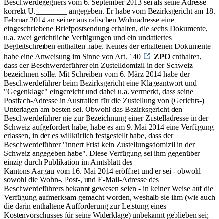
Beschwerdegegners vom 6. September 2013 sei als seine Adresse
korrekt U.________ angegeben. Er habe vom Bezirksgericht am 18.
Februar 2014 an seiner australischen Wohnadresse eine
eingeschriebene Briefpostsendung erhalten, die sechs Dokumente,
u.a. zwei gerichtliche Verfügungen und ein undatiertes
Begleitschreiben enthalten habe. Keines der erhaltenen Dokumente
habe eine Anweisung im Sinne von Art. 140
ZPO
enthalten,
dass der Beschwerdeführer ein Zustelldomizil in der Schweiz
bezeichnen solle. Mit Schreiben vom 6. März 2014 habe der
Beschwerdeführer beim Bezirksgericht eine Klageantwort und
"Gegenklage" eingereicht und dabei u.a. vermerkt, dass seine
Postfach-Adresse in Australien für die Zustellung von (Gerichts-)
Unterlagen am besten sei. Obwohl das Bezirksgericht den
Beschwerdeführer nie zur Bezeichnung einer Zustelladresse in der
Schweiz aufgefordert habe, habe es am 9. Mai 2014 eine Verfügung
erlassen, in der es willkürlich festgestellt habe, dass der
Beschwerdeführer "innert Frist kein Zustellungsdomizil in der
Schweiz angegeben habe". Diese Verfügung sei ihm gegenüber
einzig durch Publikation im Amtsblatt des
Kantons Aargau vom 16. Mai 2014 eröffnet und er sei - obwohl
sowohl die Wohn-, Post-, und E-Mail-Adresse des
Beschwerdeführers bekannt gewesen seien - in keiner Weise auf die
Verfügung aufmerksam gemacht worden, weshalb sie ihm (wie auch
die darin enthaltene Aufforderung zur Leistung eines
Kostenvorschusses für seine Widerklage) unbekannt geblieben sei;