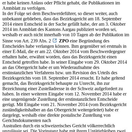
er habe keinen Anlass oder Pflicht gehabt, die Publikationen im
Amtsblatt zu verfolgen.
In der Folge sei dem Beschwerdeführer, so dieser weiter, auch
unbekannt geblieben, dass das Bezirksgericht am 18. September
2014 einen Entscheid in der Sache gefällt habe, der am 3. Oktober
2014 im Amtsblatt des Kantons Aargau publiziert worden sei,
weshalb er auch nicht innerhalb von 10 Tagen ab der Publikation im
Sinne von Art. 239 Abs. 2
ZPO
eine Begründung des
Entscheides habe verlangen können. Ihm gegenüber sei erstmals in
einer E-Mail, die er am 22. Oktober 2014 vom Beschwerdegegner
erhalten habe, erwähnt worden, dass das Bezirksgericht einen
Entscheid getroffen habe. In seiner Eingabe vom 29. Oktober 2014
an das Obergericht habe er um Wiederaufnahme des
erstinstanzlichen Verfahrens bzw. um Revision des Urteils des
Bezirksgerichts vom 18. September 2014 ersucht. Er habe geltend
gemacht, das Bezirksgericht behaupte zu Unrecht, ihn zur
Bezeichnung einer Zustelladresse in der Schweiz aufgefordert zu
haben. In einer weiteren Eingabe vom 12. November 2014 habe er
eine ungenügende Zustellung der erstinstanzlichen Entscheide
gerügt. Mit Eingabe vom 21. November 2014 (vom Bezirksgericht
zuständigkeitshalber an das Obergericht weitergeleitet) habe er
dargelegt, weshalb eine direkte postalische Zustellung von
Gerichtsdokumenten nach
Australien durch ein schweizerisches Gericht völkerrechtlich
unzulässig sei. Die Vorinstanz habe mit ihrem Untätigbleiben zwei