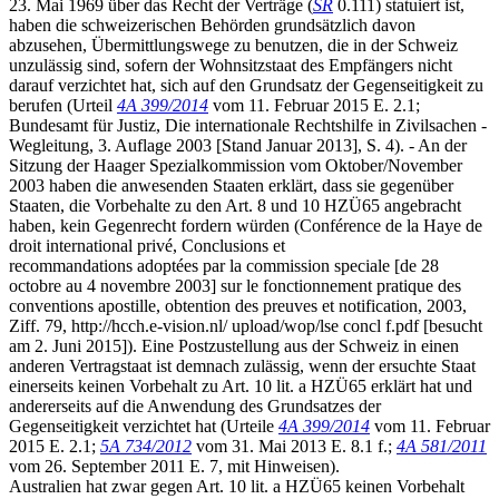
23. Mai 1969 über das Recht der Verträge (
SR
0.111) statuiert ist,
haben die schweizerischen Behörden grundsätzlich davon
abzusehen, Übermittlungswege zu benutzen, die in der Schweiz
unzulässig sind, sofern der Wohnsitzstaat des Empfängers nicht
darauf verzichtet hat, sich auf den Grundsatz der Gegenseitigkeit zu
berufen (Urteil
4A 399/2014
vom 11. Februar 2015 E. 2.1;
Bundesamt für Justiz, Die internationale Rechtshilfe in Zivilsachen -
Wegleitung, 3. Auflage 2003 [Stand Januar 2013], S. 4). - An der
Sitzung der Haager Spezialkommission vom Oktober/November
2003 haben die anwesenden Staaten erklärt, dass sie gegenüber
Staaten, die Vorbehalte zu den Art. 8 und 10 HZÜ65 angebracht
haben, kein Gegenrecht fordern würden (Conférence de la Haye de
droit international privé, Conclusions et
recommandations adoptées par la commission speciale [de 28
octobre au 4 novembre 2003] sur le fonctionnement pratique des
conventions apostille, obtention des preuves et notification, 2003,
Ziff. 79, http://hcch.e-vision.nl/ upload/wop/lse concl f.pdf [besucht
am 2. Juni 2015]). Eine Postzustellung aus der Schweiz in einen
anderen Vertragstaat ist demnach zulässig, wenn der ersuchte Staat
einerseits keinen Vorbehalt zu Art. 10 lit. a HZÜ65 erklärt hat und
andererseits auf die Anwendung des Grundsatzes der
Gegenseitigkeit verzichtet hat (Urteile
4A 399/2014
vom 11. Februar
2015 E. 2.1;
5A 734/2012
vom 31. Mai 2013 E. 8.1 f.;
4A 581/2011
vom 26. September 2011 E. 7, mit Hinweisen).
Australien hat zwar gegen Art. 10 lit. a HZÜ65 keinen Vorbehalt