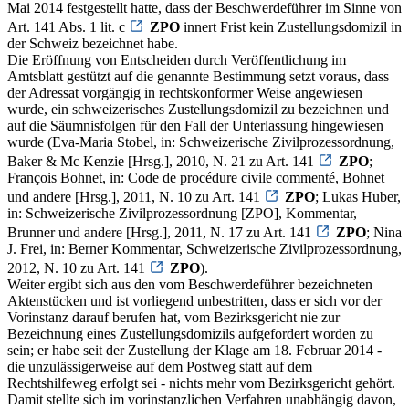
Mai 2014 festgestellt hatte, dass der Beschwerdeführer im Sinne von
Art. 141 Abs. 1 lit. c
ZPO
innert Frist kein Zustellungsdomizil in
der Schweiz bezeichnet habe.
Die Eröffnung von Entscheiden durch Veröffentlichung im
Amtsblatt gestützt auf die genannte Bestimmung setzt voraus, dass
der Adressat vorgängig in rechtskonformer Weise angewiesen
wurde, ein schweizerisches Zustellungsdomizil zu bezeichnen und
auf die Säumnisfolgen für den Fall der Unterlassung hingewiesen
wurde (Eva-Maria Stobel, in: Schweizerische Zivilprozessordnung,
Baker & Mc Kenzie [Hrsg.], 2010, N. 21 zu Art. 141
ZPO
;
François Bohnet, in: Code de procédure civile commenté, Bohnet
und andere [Hrsg.], 2011, N. 10 zu Art. 141
ZPO
; Lukas Huber,
in: Schweizerische Zivilprozessordnung [ZPO], Kommentar,
Brunner und andere [Hrsg.], 2011, N. 17 zu Art. 141
ZPO
; Nina
J. Frei, in: Berner Kommentar, Schweizerische Zivilprozessordnung,
2012, N. 10 zu Art. 141
ZPO
).
Weiter ergibt sich aus den vom Beschwerdeführer bezeichneten
Aktenstücken und ist vorliegend unbestritten, dass er sich vor der
Vorinstanz darauf berufen hat, vom Bezirksgericht nie zur
Bezeichnung eines Zustellungsdomizils aufgefordert worden zu
sein; er habe seit der Zustellung der Klage am 18. Februar 2014 -
die unzulässigerweise auf dem Postweg statt auf dem
Rechtshilfeweg erfolgt sei - nichts mehr vom Bezirksgericht gehört.
Damit stellte sich im vorinstanzlichen Verfahren unabhängig davon,