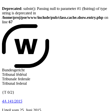
Deprecated
: substr(): Passing null to parameter #1 ($string) of type
string is deprecated in
/home/proj/pse/www/include/pub/class.cache.show.entry.php
on
line
67
Bundesgericht
Tribunal fédéral
Tribunale federale
Tribunal federal
{T 0/2}
4A 141/2015
Urteil vom 25. Juni 2015