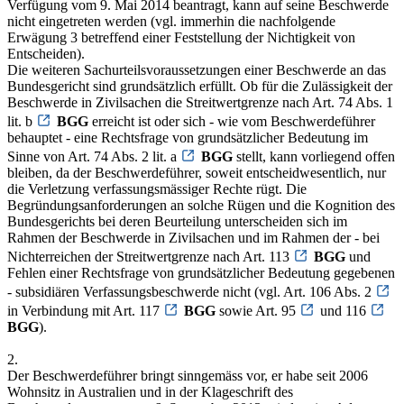
Verfügung vom 9. Mai 2014 beantragt, kann auf seine Beschwerde
nicht eingetreten werden (vgl. immerhin die nachfolgende
Erwägung 3 betreffend einer Feststellung der Nichtigkeit von
Entscheiden).
Die weiteren Sachurteilsvoraussetzungen einer Beschwerde an das
Bundesgericht sind grundsätzlich erfüllt. Ob für die Zulässigkeit der
Beschwerde in Zivilsachen die Streitwertgrenze nach Art. 74 Abs. 1
lit. b
BGG
erreicht ist oder sich - wie vom Beschwerdeführer
behauptet - eine Rechtsfrage von grundsätzlicher Bedeutung im
Sinne von Art. 74 Abs. 2 lit. a
BGG
stellt, kann vorliegend offen
bleiben, da der Beschwerdeführer, soweit entscheidwesentlich, nur
die Verletzung verfassungsmässiger Rechte rügt. Die
Begründungsanforderungen an solche Rügen und die Kognition des
Bundesgerichts bei deren Beurteilung unterscheiden sich im
Rahmen der Beschwerde in Zivilsachen und im Rahmen der - bei
Nichterreichen der Streitwertgrenze nach Art. 113
BGG
und
Fehlen einer Rechtsfrage von grundsätzlicher Bedeutung gegebenen
- subsidiären Verfassungsbeschwerde nicht (vgl. Art. 106 Abs. 2
in Verbindung mit Art. 117
BGG
sowie Art. 95
und 116
BGG
).
2.
Der Beschwerdeführer bringt sinngemäss vor, er habe seit 2006
Wohnsitz in Australien und in der Klageschrift des