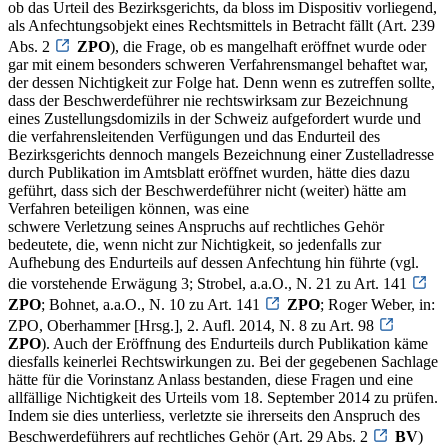
ob das Urteil des Bezirksgerichts, da bloss im Dispositiv vorliegend,
als Anfechtungsobjekt eines Rechtsmittels in Betracht fällt (Art. 239
Abs. 2
ZPO
), die Frage, ob es mangelhaft eröffnet wurde oder
gar mit einem besonders schweren Verfahrensmangel behaftet war,
der dessen Nichtigkeit zur Folge hat. Denn wenn es zutreffen sollte,
dass der Beschwerdeführer nie rechtswirksam zur Bezeichnung
eines Zustellungsdomizils in der Schweiz aufgefordert wurde und
die verfahrensleitenden Verfügungen und das Endurteil des
Bezirksgerichts dennoch mangels Bezeichnung einer Zustelladresse
durch Publikation im Amtsblatt eröffnet wurden, hätte dies dazu
geführt, dass sich der Beschwerdeführer nicht (weiter) hätte am
Verfahren beteiligen können, was eine
schwere Verletzung seines Anspruchs auf rechtliches Gehör
bedeutete, die, wenn nicht zur Nichtigkeit, so jedenfalls zur
Aufhebung des Endurteils auf dessen Anfechtung hin führte (vgl.
die vorstehende Erwägung 3; Strobel, a.a.O., N. 21 zu Art. 141
ZPO
; Bohnet, a.a.O., N. 10 zu Art. 141
ZPO
; Roger Weber, in:
ZPO, Oberhammer [Hrsg.], 2. Aufl. 2014, N. 8 zu Art. 98
ZPO
). Auch der Eröffnung des Endurteils durch Publikation käme
diesfalls keinerlei Rechtswirkungen zu. Bei der gegebenen Sachlage
hätte für die Vorinstanz Anlass bestanden, diese Fragen und eine
allfällige Nichtigkeit des Urteils vom 18. September 2014 zu prüfen.
Indem sie dies unterliess, verletzte sie ihrerseits den Anspruch des
Beschwerdeführers auf rechtliches Gehör (Art. 29 Abs. 2
BV
)