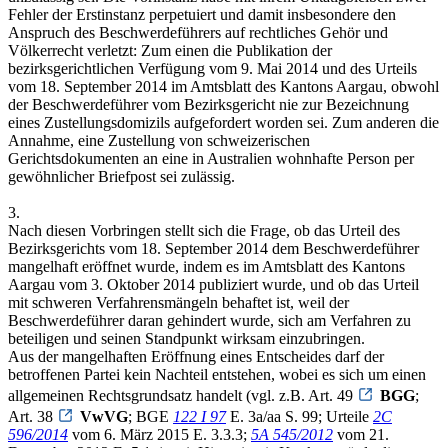
Fehler der Erstinstanz perpetuiert und damit insbesondere den
Anspruch des Beschwerdeführers auf rechtliches Gehör und
Völkerrecht verletzt: Zum einen die Publikation der
bezirksgerichtlichen Verfügung vom 9. Mai 2014 und des Urteils
vom 18. September 2014 im Amtsblatt des Kantons Aargau, obwohl
der Beschwerdeführer vom Bezirksgericht nie zur Bezeichnung
eines Zustellungsdomizils aufgefordert worden sei. Zum anderen die
Annahme, eine Zustellung von schweizerischen
Gerichtsdokumenten an eine in Australien wohnhafte Person per
gewöhnlicher Briefpost sei zulässig.
3.
Nach diesen Vorbringen stellt sich die Frage, ob das Urteil des
Bezirksgerichts vom 18. September 2014 dem Beschwerdeführer
mangelhaft eröffnet wurde, indem es im Amtsblatt des Kantons
Aargau vom 3. Oktober 2014 publiziert wurde, und ob das Urteil
mit schweren Verfahrensmängeln behaftet ist, weil der
Beschwerdeführer daran gehindert wurde, sich am Verfahren zu
beteiligen und seinen Standpunkt wirksam einzubringen.
Aus der mangelhaften Eröffnung eines Entscheides darf der
betroffenen Partei kein Nachteil entstehen, wobei es sich um einen
allgemeinen Rechtsgrundsatz handelt (vgl. z.B. Art. 49
BGG
;
Art. 38
VwVG
; BGE
122 I 97
E. 3a/aa S. 99; Urteile
2C
596/2014
vom 6. März 2015 E. 3.3.3;
5A 545/2012
vom 21.