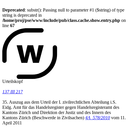
Deprecated
: substr(): Passing null to parameter #1 ($string) of type
string is deprecated in
/home/proj/pse/www/include/pub/class.cache.show.entry.php
on
line
67
Urteilskopf
137 III 217
35. Auszug aus dem Urteil der I. zivilrechtlichen Abteilung i.S.
Eidg. Amt für das Handelsregister gegen Handelsregisteramt des
Kantons Zürich und Direktion der Justiz und des Innern des
Kantons Zürich (Beschwerde in Zivilsachen)
4A_578/2010
vom 11.
April 2011