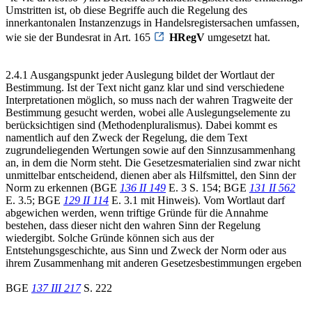
Umstritten ist, ob diese Begriffe auch die Regelung des
innerkantonalen Instanzenzugs in Handelsregistersachen umfassen,
wie sie der Bundesrat in Art. 165
HRegV
umgesetzt hat.
2.4.1 Ausgangspunkt jeder Auslegung bildet der Wortlaut der
Bestimmung. Ist der Text nicht ganz klar und sind verschiedene
Interpretationen möglich, so muss nach der wahren Tragweite der
Bestimmung gesucht werden, wobei alle Auslegungselemente zu
berücksichtigen sind (Methodenpluralismus). Dabei kommt es
namentlich auf den Zweck der Regelung, die dem Text
zugrundeliegenden Wertungen sowie auf den Sinnzusammenhang
an, in dem die Norm steht. Die Gesetzesmaterialien sind zwar nicht
unmittelbar entscheidend, dienen aber als Hilfsmittel, den Sinn der
Norm zu erkennen (BGE
136 II 149
E. 3 S. 154; BGE
131 II 562
E. 3.5; BGE
129 II 114
E. 3.1 mit Hinweis). Vom Wortlaut darf
abgewichen werden, wenn triftige Gründe für die Annahme
bestehen, dass dieser nicht den wahren Sinn der Regelung
wiedergibt. Solche Gründe können sich aus der
Entstehungsgeschichte, aus Sinn und Zweck der Norm oder aus
ihrem Zusammenhang mit anderen Gesetzesbestimmungen ergeben
BGE
137 III 217
S. 222