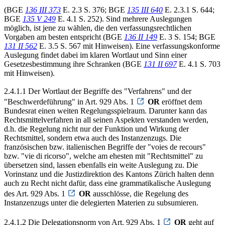
(BGE
136 III 373
E. 2.3 S. 376; BGE
135 III 640
E. 2.3.1 S. 644;
BGE
135 V 249
E. 4.1 S. 252). Sind mehrere Auslegungen
möglich, ist jene zu wählen, die den verfassungsrechtlichen
Vorgaben am besten entspricht (BGE
136 II 149
E. 3 S. 154; BGE
131 II 562
E. 3.5 S. 567 mit Hinweisen). Eine verfassungskonforme
Auslegung findet dabei im klaren Wortlaut und Sinn einer
Gesetzesbestimmung ihre Schranken (BGE
131 II 697
E. 4.1 S. 703
mit Hinweisen).
2.4.1.1 Der Wortlaut der Begriffe des "Verfahrens" und der
"Beschwerdeführung" in Art. 929 Abs. 1
OR
eröffnet dem
Bundesrat einen weiten Regelungsspielraum. Darunter kann das
Rechtsmittelverfahren in all seinen Aspekten verstanden werden,
d.h. die Regelung nicht nur der Funktion und Wirkung der
Rechtsmittel, sondern etwa auch des Instanzenzugs. Die
französischen bzw. italienischen Begriffe der "voies de recours"
bzw. "vie di ricorso", welche am ehesten mit "Rechtsmittel" zu
übersetzen sind, lassen ebenfalls ein weite Auslegung zu. Die
Vorinstanz und die Justizdirektion des Kantons Zürich halten denn
auch zu Recht nicht dafür, dass eine grammatikalische Auslegung
des Art. 929 Abs. 1
OR
ausschlösse, die Regelung des
Instanzenzugs unter die delegierten Materien zu subsumieren.
2.4.1.2 Die Delegationsnorm von Art. 929 Abs. 1
OR
geht auf