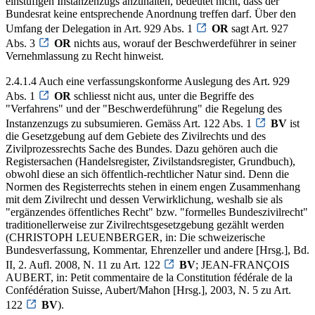
einstufigen Instanzenzugs anzuhalten, bedeutet nicht, dass der
Bundesrat keine entsprechende Anordnung treffen darf. Über den
Umfang der Delegation in Art. 929 Abs. 1
OR
sagt Art. 927
Abs. 3
OR
nichts aus, worauf der Beschwerdeführer in seiner
Vernehmlassung zu Recht hinweist.
2.4.1.4 Auch eine verfassungskonforme Auslegung des Art. 929
Abs. 1
OR
schliesst nicht aus, unter die Begriffe des
"Verfahrens" und der "Beschwerdeführung" die Regelung des
Instanzenzugs zu subsumieren. Gemäss Art. 122 Abs. 1
BV
ist
die Gesetzgebung auf dem Gebiete des Zivilrechts und des
Zivilprozessrechts Sache des Bundes. Dazu gehören auch die
Registersachen (Handelsregister, Zivilstandsregister, Grundbuch),
obwohl diese an sich öffentlich-rechtlicher Natur sind. Denn die
Normen des Registerrechts stehen in einem engen Zusammenhang
mit dem Zivilrecht und dessen Verwirklichung, weshalb sie als
"ergänzendes öffentliches Recht" bzw. "formelles Bundeszivilrecht"
traditionellerweise zur Zivilrechtsgesetzgebung gezählt werden
(CHRISTOPH LEUENBERGER, in: Die schweizerische
Bundesverfassung, Kommentar, Ehrenzeller und andere [Hrsg.], Bd.
II, 2. Aufl. 2008, N. 11 zu Art. 122
BV
; JEAN-FRANÇOIS
AUBERT, in: Petit commentaire de la Constitution fédérale de la
Confédération Suisse, Aubert/Mahon [Hrsg.], 2003, N. 5 zu Art.
122
BV
).