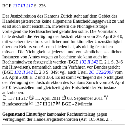
BGE
137 III 217
S. 226
Der Justizdirektion des Kantons Zürich steht auf dem Gebiet des
Handelsregisterrechts keine allgemeine Entscheidungsgewalt zu und
es ist auch nicht ersichtlich, inwiefern die Nichtigkeitsfolge
vorliegend die Rechtssicherheit gefährden sollte. Die Vorinstanz
hätte deshalb die Verfügung der Justizdirektion vom 29. April 2010,
mit welcher diese trotz sachlicher und funktioneller Unzuständigkeit
über den Rekurs von A. entschieden hat, als nichtig feststellen
müssen. Die Nichtigkeit ist jederzeit und von sämtlichen staatlichen
Instanzen von Amtes wegen zu beachten; sie kann auch im
Rechtsmittelweg festgestellt werden (BGE
132 II 342
E. 2.1 S. 346
mit Hinweisen), namentlich auch im Verfahren vor Bundesgericht
(BGE
132 II 342
E. 2.3 S. 349; vgl. auch Urteil
2C_522/2007
vom
28. April 2008 E. 2 und 3.6). Es ist somit vorliegend die Nichtigkeit
der Verfügung der Justizdirektion des Kantons Zürich vom 29. April
2010 festzustellen und gleichzeitig der Entscheid der Vorinstanz
aufzuheben.
137 III 217
11. April 2011
03. September 2011
Bundesgericht
137 III 217
BGE - Zivilrecht
Gegenstand
Einstufiger kantonaler Rechtsmittelzug gegen
Verfügungen der Handelsregisterbehörden (Art. 165 Abs. 2...