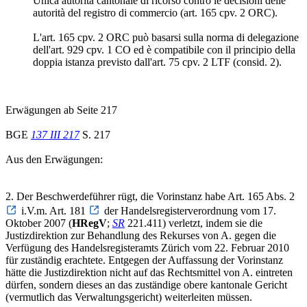
Unica autorità cantonale di ricorso contro le decisioni delle
autorità del registro di commercio (art. 165 cpv. 2 ORC).
L'art. 165 cpv. 2 ORC può basarsi sulla norma di delegazione
dell'art. 929 cpv. 1 CO ed è compatibile con il principio della
doppia istanza previsto dall'art. 75 cpv. 2 LTF (consid. 2).
Erwägungen ab Seite 217
BGE
137 III 217
S. 217
Aus den Erwägungen:
2. Der Beschwerdeführer rügt, die Vorinstanz habe Art. 165 Abs. 2
i.V.m. Art. 181
der Handelsregisterverordnung vom 17.
Oktober 2007 (
HRegV
;
SR
221.411) verletzt, indem sie die
Justizdirektion zur Behandlung des Rekurses von A. gegen die
Verfügung des Handelsregisteramts Zürich vom 22. Februar 2010
für zuständig erachtete. Entgegen der Auffassung der Vorinstanz
hätte die Justizdirektion nicht auf das Rechtsmittel von A. eintreten
dürfen, sondern dieses an das zuständige obere kantonale Gericht
(vermutlich das Verwaltungsgericht) weiterleiten müssen.