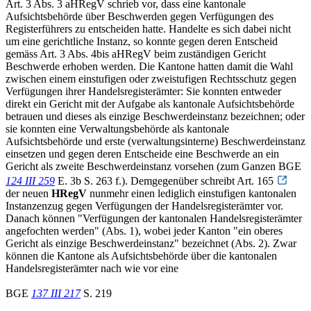
Art. 3 Abs. 3 aHRegV schrieb vor, dass eine kantonale
Aufsichtsbehörde über Beschwerden gegen Verfügungen des
Registerführers zu entscheiden hatte. Handelte es sich dabei nicht
um eine gerichtliche Instanz, so konnte gegen deren Entscheid
gemäss Art. 3 Abs. 4bis aHRegV beim zuständigen Gericht
Beschwerde erhoben werden. Die Kantone hatten damit die Wahl
zwischen einem einstufigen oder zweistufigen Rechtsschutz gegen
Verfügungen ihrer Handelsregisterämter: Sie konnten entweder
direkt ein Gericht mit der Aufgabe als kantonale Aufsichtsbehörde
betrauen und dieses als einzige Beschwerdeinstanz bezeichnen; oder
sie konnten eine Verwaltungsbehörde als kantonale
Aufsichtsbehörde und erste (verwaltungsinterne) Beschwerdeinstanz
einsetzen und gegen deren Entscheide eine Beschwerde an ein
Gericht als zweite Beschwerdeinstanz vorsehen (zum Ganzen BGE
124 III 259
E. 3b S. 263 f.). Demgegenüber schreibt Art. 165
der neuen
HRegV
nunmehr einen lediglich einstufigen kantonalen
Instanzenzug gegen Verfügungen der Handelsregisterämter vor.
Danach können "Verfügungen der kantonalen Handelsregisterämter
angefochten werden" (Abs. 1), wobei jeder Kanton "ein oberes
Gericht als einzige Beschwerdeinstanz" bezeichnet (Abs. 2). Zwar
können die Kantone als Aufsichtsbehörde über die kantonalen
Handelsregisterämter nach wie vor eine
BGE
137 III 217
S. 219