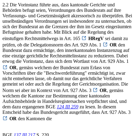
2.2 Die Vorinstanz führte aus, dass kantonale Gerichte und
Behörden befugt seien, Verordnungen des Bundesrats auf ihre
Verfassungs- und Gesetzmässigkeit akzessorisch zu überprüfen. Bei
unselbständigen Verordnungen sei insbesondere zu untersuchen, ob
sich der Bundesrat an die Grenzen der ihm im Gesetz eingeräumten
Befugnisse gehalten habe. Mit Blick auf die Regelung des
einstufigen Rechtsmittelwegs in Art. 165
HRegV
sei damit zu
prüfen, ob die Delegationsnorm des Art. 929 Abs. 1
OR
den
Bundesrat dazu ermächtige, den innerkantonalen Instanzenzug auf
eine einzige gerichtliche Rechtsmittelinstanz zu reduzieren. Dabei
erwog die Vorinstanz, dass sich dem Wortlaut von Art. 929 Abs. 1
OR
, gemäss welchem der Bundesrat zum Erlass von
Vorschriften über die "Beschwerdeführung" ermächtigt ist, zwar
nicht entnehmen lasse, ob damit nur das gerichtliche Verfahren
gemeint sei oder auch die Regelung der Gerichtsorganisation. Die
Norm sei aber im Kontext von Art. 927 Abs. 3
OR
, gemäss
welchem die Kantone zur Bestimmung einer kantonalen
Aufsichtsbehörde in Handelsregistersachen verpflichtet sind, und
dem dazu ergangenen BGE
124 III 259
zu lesen. In diesem
Entscheid habe das Bundesgericht ausgeführt, dass Art. 927 Abs. 3
OR
den Kantonen die
BGE
137 III 217
S. 220