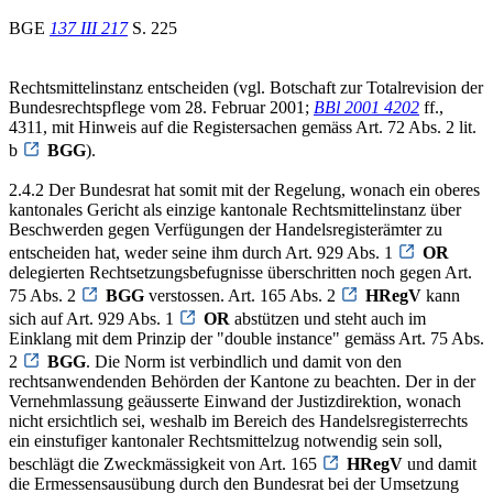
BGE
137 III 217
S. 225
Rechtsmittelinstanz entscheiden (vgl. Botschaft zur Totalrevision der
Bundesrechtspflege vom 28. Februar 2001;
BBl 2001 4202
ff.,
4311, mit Hinweis auf die Registersachen gemäss Art. 72 Abs. 2 lit.
b
BGG
).
2.4.2 Der Bundesrat hat somit mit der Regelung, wonach ein oberes
kantonales Gericht als einzige kantonale Rechtsmittelinstanz über
Beschwerden gegen Verfügungen der Handelsregisterämter zu
entscheiden hat, weder seine ihm durch Art. 929 Abs. 1
OR
delegierten Rechtsetzungsbefugnisse überschritten noch gegen Art.
75 Abs. 2
BGG
verstossen. Art. 165 Abs. 2
HRegV
kann
sich auf Art. 929 Abs. 1
OR
abstützen und steht auch im
Einklang mit dem Prinzip der "double instance" gemäss Art. 75 Abs.
2
BGG
. Die Norm ist verbindlich und damit von den
rechtsanwendenden Behörden der Kantone zu beachten. Der in der
Vernehmlassung geäusserte Einwand der Justizdirektion, wonach
nicht ersichtlich sei, weshalb im Bereich des Handelsregisterrechts
ein einstufiger kantonaler Rechtsmittelzug notwendig sein soll,
beschlägt die Zweckmässigkeit von Art. 165
HRegV
und damit
die Ermessensausübung durch den Bundesrat bei der Umsetzung