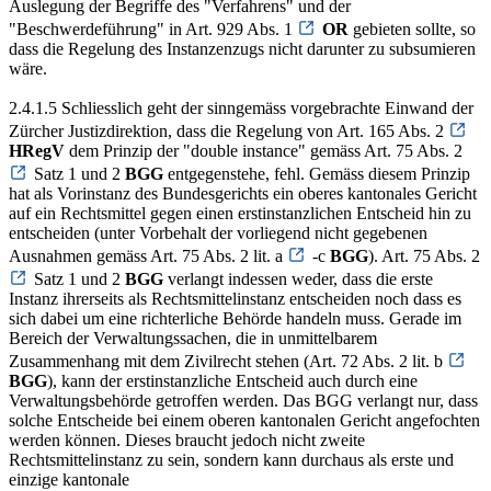
Auslegung der Begriffe des "Verfahrens" und der
"Beschwerdeführung" in Art. 929 Abs. 1
OR
gebieten sollte, so
dass die Regelung des Instanzenzugs nicht darunter zu subsumieren
wäre.
2.4.1.5 Schliesslich geht der sinngemäss vorgebrachte Einwand der
Zürcher Justizdirektion, dass die Regelung von Art. 165 Abs. 2
HRegV
dem Prinzip der "double instance" gemäss Art. 75 Abs. 2
Satz 1 und 2
BGG
entgegenstehe, fehl. Gemäss diesem Prinzip
hat als Vorinstanz des Bundesgerichts ein oberes kantonales Gericht
auf ein Rechtsmittel gegen einen erstinstanzlichen Entscheid hin zu
entscheiden (unter Vorbehalt der vorliegend nicht gegebenen
Ausnahmen gemäss Art. 75 Abs. 2 lit. a
-c
BGG
). Art. 75 Abs. 2
Satz 1 und 2
BGG
verlangt indessen weder, dass die erste
Instanz ihrerseits als Rechtsmittelinstanz entscheiden noch dass es
sich dabei um eine richterliche Behörde handeln muss. Gerade im
Bereich der Verwaltungssachen, die in unmittelbarem
Zusammenhang mit dem Zivilrecht stehen (Art. 72 Abs. 2 lit. b
BGG
), kann der erstinstanzliche Entscheid auch durch eine
Verwaltungsbehörde getroffen werden. Das BGG verlangt nur, dass
solche Entscheide bei einem oberen kantonalen Gericht angefochten
werden können. Dieses braucht jedoch nicht zweite
Rechtsmittelinstanz zu sein, sondern kann durchaus als erste und
einzige kantonale