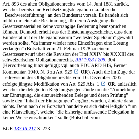
Art. 893 des alten Obligationenrechts vom 14. Juni 1881 zurück,
welcher bereits eine Rechtsetzungsdelegation u.a. über die
"Beschwerdeführung" an den Bundesrat vorsah. Es handelt sich
mithin um eine alte Bestimmung, für deren Auslegung die
Gesetzesmaterialien keine vorrangige Bedeutung beanspruchen
können. Dennoch erhellt aus der Entstehungsgeschichte, dass dem
Bundesrat mit der Delegationsnorm "weitester Spielraum" gewährt
werden sollte, "da immer wieder neue Einzelfragen eine Lösung
verlangen" (Botschaft vom 21. Februar 1928 zu einem
Gesetzesentwurf über die Revision der Titel XXIV bis XXXIII des
schweizerischen Obligationenrechts,
BBl 1928 I 205
, 304
[Hervorhebung hinzugefügt]; vgl. auch EDUARD HIS, Berner
Kommentar, 1940, N. 3 zu Art. 929
OR
). Auch die im Zuge der
Teilrevision des Obligationenrechts vom 16. Dezember 2005
erfolgte jüngste Modifikation von Art. 929 Abs. 1
OR
, anlässlich
welcher die delegierten Regelungsgegenstände um die "Anmeldung
zur Eintragung, die einzureichenden Belege und deren Prüfung"
sowie den "Inhalt der Eintragungen" ergänzt wurden, änderte daran
nichts. Denn nach der Botschaft handelte es sich dabei lediglich "um
eine Klarstellung", welche "die bisherige umfassende Delegation in
keiner Weise einschränken" sollte (Botschaft vom
BGE
137 III 217
S. 223