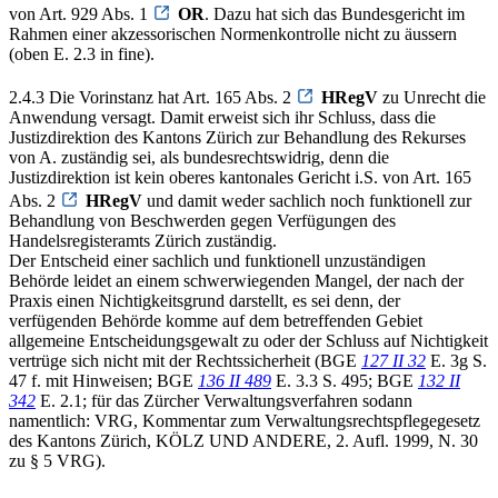
von Art. 929 Abs. 1
OR
. Dazu hat sich das Bundesgericht im
Rahmen einer akzessorischen Normenkontrolle nicht zu äussern
(oben E. 2.3 in fine).
2.4.3 Die Vorinstanz hat Art. 165 Abs. 2
HRegV
zu Unrecht die
Anwendung versagt. Damit erweist sich ihr Schluss, dass die
Justizdirektion des Kantons Zürich zur Behandlung des Rekurses
von A. zuständig sei, als bundesrechtswidrig, denn die
Justizdirektion ist kein oberes kantonales Gericht i.S. von Art. 165
Abs. 2
HRegV
und damit weder sachlich noch funktionell zur
Behandlung von Beschwerden gegen Verfügungen des
Handelsregisteramts Zürich zuständig.
Der Entscheid einer sachlich und funktionell unzuständigen
Behörde leidet an einem schwerwiegenden Mangel, der nach der
Praxis einen Nichtigkeitsgrund darstellt, es sei denn, der
verfügenden Behörde komme auf dem betreffenden Gebiet
allgemeine Entscheidungsgewalt zu oder der Schluss auf Nichtigkeit
vertrüge sich nicht mit der Rechtssicherheit (BGE
127 II 32
E. 3g S.
47 f. mit Hinweisen; BGE
136 II 489
E. 3.3 S. 495; BGE
132 II
342
E. 2.1; für das Zürcher Verwaltungsverfahren sodann
namentlich: VRG, Kommentar zum Verwaltungsrechtspflegegesetz
des Kantons Zürich, KÖLZ UND ANDERE, 2. Aufl. 1999, N. 30
zu § 5 VRG).