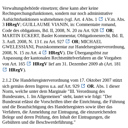
Verwaltungsbehörde einsetzen; diese kann aber keine
Rechtsprechungsfunktionen, sondern nur noch administrative
Aufsichtsfunktionen wahrnehmen (vgl. Art. 4 Abs. 1
i.V.m. Abs.
3
HRegV
; GUILLAUME VIANIN, in: Commentaire romand,
Code des obligations, Bd. II, 2008, N. 20 zu Art. 928
OR
;
MARTIN ECKERT, Basler Kommentar, Obligationenrecht, Bd. II,
3. Aufl. 2008, N. 13 f. zu Art. 927
OR
; MICHAEL
GWELESSIANI, Praxiskommentar zur Handelsregisterverordnung,
2008, N. 15 zu Art. 4
HRegV
). Die Übergangsfrist zur
Anpassung der kantonalen Rechtsmittelverfahren an die Vorgaben
von Art. 165
HRegV
lief am 31. Dezember 2009 ab (Art. 181
HRegV
).
2.1.2 Die Handelsregisterverordnung vom 17. Oktober 2007 stützt
sich gemäss deren Ingress u.a. auf Art. 929
OR
. Abs. 1 dieser
Norm, welche unter dem Marginale "III. Verordnung des
Bundesrates, 1. Im Allgemeinen" steht, lautet wie folgt: "Der
Bundesrat erlässt die Vorschriften über die Einrichtung, die Führung
und die Beaufsichtigung des Handelsregisters sowie über das
Verfahren, die Anmeldung zur Eintragung, die einzureichenden
Belege und deren Prüfung, den Inhalt der Eintragungen, die
Gebühren und die Beschwerdeführung."