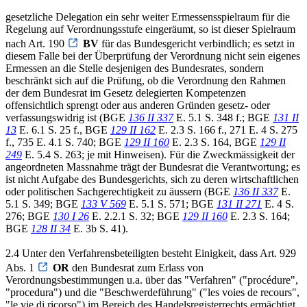
gesetzliche Delegation ein sehr weiter Ermessensspielraum für die
Regelung auf Verordnungsstufe eingeräumt, so ist dieser Spielraum
nach Art. 190
BV
für das Bundesgericht verbindlich; es setzt in
diesem Falle bei der Überprüfung der Verordnung nicht sein eigenes
Ermessen an die Stelle desjenigen des Bundesrates, sondern
beschränkt sich auf die Prüfung, ob die Verordnung den Rahmen
der dem Bundesrat im Gesetz delegierten Kompetenzen
offensichtlich sprengt oder aus anderen Gründen gesetz- oder
verfassungswidrig ist (BGE
136 II 337
E. 5.1 S. 348 f.; BGE
131 II
13
E. 6.1 S. 25 f., BGE
129 II 162
E. 2.3 S. 166 f., 271 E. 4 S. 275
f., 735 E. 4.1 S. 740; BGE
129 II 160
E. 2.3 S. 164, BGE
129 II
249
E. 5.4 S. 263; je mit Hinweisen). Für die Zweckmässigkeit der
angeordneten Massnahme trägt der Bundesrat die Verantwortung; es
ist nicht Aufgabe des Bundesgerichts, sich zu deren wirtschaftlichen
oder politischen Sachgerechtigkeit zu äussern (BGE
136 II 337
E.
5.1 S. 349; BGE
133 V 569
E. 5.1 S. 571; BGE
131 II 271
E. 4 S.
276; BGE
130 I 26
E. 2.2.1 S. 32; BGE
129 II 160
E. 2.3 S. 164;
BGE
128 II 34
E. 3b S. 41).
2.4 Unter den Verfahrensbeteiligten besteht Einigkeit, dass Art. 929
Abs. 1
OR
den Bundesrat zum Erlass von
Verordnungsbestimmungen u.a. über das "Verfahren" ("procédure",
"procedura") und die "Beschwerdeführung" ("les voies de recours",
"le vie di ricorso") im Bereich des Handelsregisterrechts ermächtigt.