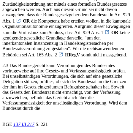
Zuständigkeitsordnung nur mittels eines formellen Bundesgesetzes
abgewichen werden. Auch aus diesem Grund sei nicht davon
auszugehen, dass der Bundesgesetzgeber dem Bundesrat in Art. 929
Abs. 1
OR
die Kompetenz habe erteilen wollen, in die kantonale
Organisationsautonomie einzugreifen. Aufgrund dieser Erwägungen
kam die Vorinstanz zum Schluss, dass Art. 929 Abs. 1
OR
keine
genügende gesetzliche Grundlage darstelle, "um den
innerkantonalen Instanzenzug in Handelsregistersachen per
Bundesratsverordnung zu gestalten". Für die rechtsanwendenden
Behörden sei Art. 165 Abs. 2
HRegV
somit nicht massgebend.
2.3 Das Bundesgericht kann Verordnungen des Bundesrates
vorfrageweise auf ihre Gesetz- und Verfassungsmässigkeit prüfen.
Bei unselbständigen Verordnungen, die sich auf eine gesetzliche
Delegation stützen, prüft es, ob sich der Bundesrat an die Grenzen
der ihm im Gesetz eingeräumten Befugnisse gehalten hat. Soweit
das Gesetz den Bundesrat nicht ermächtigt, von der Verfassung
abzuweichen, befindet das Gericht auch über die
Verfassungsmässigkeit der unselbständigen Verordnung. Wird dem
Bundesrat durch die
BGE
137 III 217
S. 221