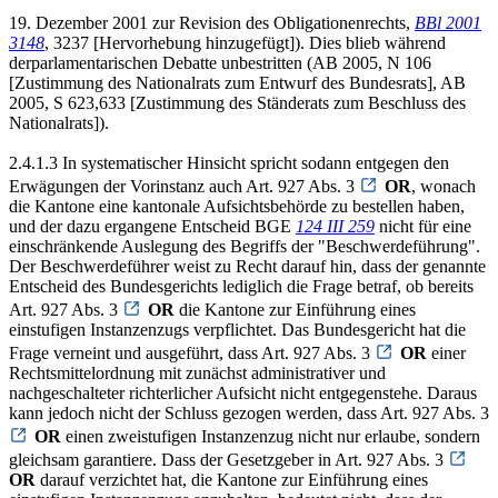
19. Dezember 2001 zur Revision des Obligationenrechts,
BBl 2001
3148
, 3237 [Hervorhebung hinzugefügt]). Dies blieb während
derparlamentarischen Debatte unbestritten (AB 2005, N 106
[Zustimmung des Nationalrats zum Entwurf des Bundesrats], AB
2005, S 623,633 [Zustimmung des Ständerats zum Beschluss des
Nationalrats]).
2.4.1.3 In systematischer Hinsicht spricht sodann entgegen den
Erwägungen der Vorinstanz auch Art. 927 Abs. 3
OR
, wonach
die Kantone eine kantonale Aufsichtsbehörde zu bestellen haben,
und der dazu ergangene Entscheid BGE
124 III 259
nicht für eine
einschränkende Auslegung des Begriffs der "Beschwerdeführung".
Der Beschwerdeführer weist zu Recht darauf hin, dass der genannte
Entscheid des Bundesgerichts lediglich die Frage betraf, ob bereits
Art. 927 Abs. 3
OR
die Kantone zur Einführung eines
einstufigen Instanzenzugs verpflichtet. Das Bundesgericht hat die
Frage verneint und ausgeführt, dass Art. 927 Abs. 3
OR
einer
Rechtsmittelordnung mit zunächst administrativer und
nachgeschalteter richterlicher Aufsicht nicht entgegenstehe. Daraus
kann jedoch nicht der Schluss gezogen werden, dass Art. 927 Abs. 3
OR
einen zweistufigen Instanzenzug nicht nur erlaube, sondern
gleichsam garantiere. Dass der Gesetzgeber in Art. 927 Abs. 3
OR
darauf verzichtet hat, die Kantone zur Einführung eines