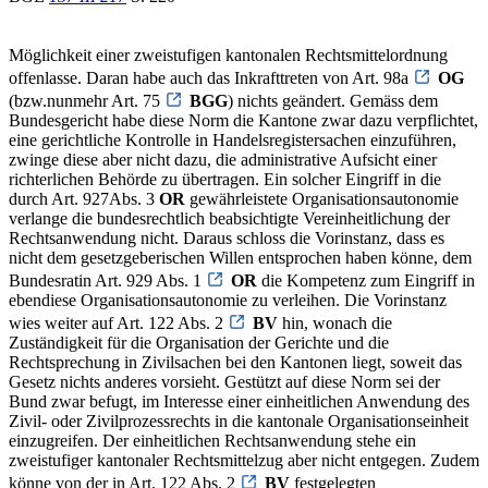
Möglichkeit einer zweistufigen kantonalen Rechtsmittelordnung
offenlasse. Daran habe auch das Inkrafttreten von Art. 98a
OG
(bzw.nunmehr Art. 75
BGG
) nichts geändert. Gemäss dem
Bundesgericht habe diese Norm die Kantone zwar dazu verpflichtet,
eine gerichtliche Kontrolle in Handelsregistersachen einzuführen,
zwinge diese aber nicht dazu, die administrative Aufsicht einer
richterlichen Behörde zu übertragen. Ein solcher Eingriff in die
durch Art. 927Abs. 3
OR
gewährleistete Organisationsautonomie
verlange die bundesrechtlich beabsichtigte Vereinheitlichung der
Rechtsanwendung nicht. Daraus schloss die Vorinstanz, dass es
nicht dem gesetzgeberischen Willen entsprochen haben könne, dem
Bundesratin Art. 929 Abs. 1
OR
die Kompetenz zum Eingriff in
ebendiese Organisationsautonomie zu verleihen. Die Vorinstanz
wies weiter auf Art. 122 Abs. 2
BV
hin, wonach die
Zuständigkeit für die Organisation der Gerichte und die
Rechtsprechung in Zivilsachen bei den Kantonen liegt, soweit das
Gesetz nichts anderes vorsieht. Gestützt auf diese Norm sei der
Bund zwar befugt, im Interesse einer einheitlichen Anwendung des
Zivil- oder Zivilprozessrechts in die kantonale Organisationseinheit
einzugreifen. Der einheitlichen Rechtsanwendung stehe ein
zweistufiger kantonaler Rechtsmittelzug aber nicht entgegen. Zudem
könne von der in Art. 122 Abs. 2
BV
festgelegten