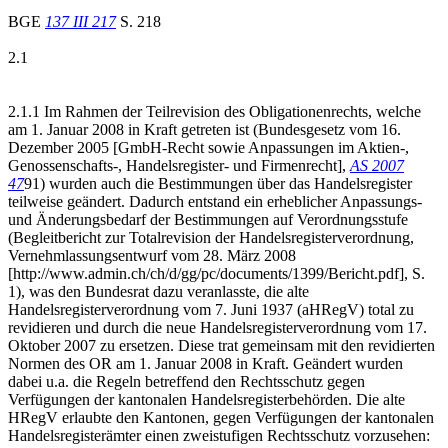
BGE
137 III 217
S. 218
2.1
2.1.1 Im Rahmen der Teilrevision des Obligationenrechts, welche
am 1. Januar 2008 in Kraft getreten ist (Bundesgesetz vom 16.
Dezember 2005 [GmbH-Recht sowie Anpassungen im Aktien-,
Genossenschafts-, Handelsregister- und Firmenrecht],
A
S 2007
47
91) wurden auch die Bestimmungen über das Handelsregister
teilweise geändert. Dadurch entstand ein erheblicher Anpassungs-
und Änderungsbedarf der Bestimmungen auf Verordnungsstufe
(Begleitbericht zur Totalrevision der Handelsregisterverordnung,
Vernehmlassungsentwurf vom 28. März 2008
[http://www.admin.ch/ch/d/gg/pc/documents/1399/Bericht.pdf], S.
1), was den Bundesrat dazu veranlasste, die alte
Handelsregisterverordnung vom 7. Juni 1937 (aHRegV) total zu
revidieren und durch die neue Handelsregisterverordnung vom 17.
Oktober 2007 zu ersetzen. Diese trat gemeinsam mit den revidierten
Normen des OR am 1. Januar 2008 in Kraft. Geändert wurden
dabei u.a. die Regeln betreffend den Rechtsschutz gegen
Verfügungen der kantonalen Handelsregisterbehörden. Die alte
HRegV erlaubte den Kantonen, gegen Verfügungen der kantonalen
Handelsregisterämter einen zweistufigen Rechtsschutz vorzusehen: