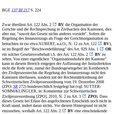
BGE
137 III 217
S. 224
Zwar überlässt Art. 122 Abs. 2
BV
die Organisation der
Gerichte und die Rechtsprechung in Zivilsachen den Kantonen, dies
aber nur, "soweit das Gesetz nichts anderes vorsieht". Sofern die
Regelung des Instanzenzugs als Frage der Gerichtsorganisation zu
betrachten ist (so etwa AUBERT, a.a.O., N. 12 zu Art. 122
BV
),
ist im Begriff der "Beschwerdeführung" des Art. 929 Abs. 1
OR
ein solcher Gesetzesvorbehalt i.S. des Art. 122 Abs. 2
BV
zu
sehen. Von einer eigentlichen "Organisationshoheit der Kantone"
kann in diesem Bereich entgegen der Auffassung der Justizdirektion
nicht die Rede sein, zumal der Bundesgesetzgeber im Kernbereich
des Zivilprozessrechts die Regelung des Instanzenzugs nicht den
Kantonen überlassen, sondern mit der Rechtsmittelordnung der
Schweizerischen Zivilprozessordnung vom 19. Dezember 2008
(ZPO;
SR
272) bundesrechtlich festgelegt hat (vgl. SUTTER-
SOMM/KLINGLER, in: Kommentar zur Schweizerischen
Zivilprozessordnung [ZPO], 2010, N. 2 zu Art. 3
ZPO
). Dass
dieses Gesetz bei Erlass des angefochtenen Entscheids noch nicht in
Kraft stand, ändert daran nichts. Vor diesem Hintergrund ist nicht
einzusehen, weshalb Art. 122 Abs. 2
BV
eine einschränkende