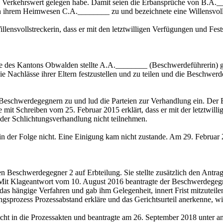
en Verkehrswert gelegen habe. Damit seien die Erbansprüche von B.A
an ihrem Heimwesen C.A.________ zu und bezeichnete eine Willensvoll
ensvollstreckerin, dass er mit den letztwilligen Verfügungen und Fes
e des Kantons Obwalden stellte A.A.________ (Beschwerdeführerin)
achlässe ihrer Eltern festzustellen und zu teilen und die Beschwerdeg
n Beschwerdegegnern zu und lud die Parteien zur Verhandlung ein. De
e mit Schreiben vom 25. Februar 2015 erklärt, dass er mit der letztwil
n der Schlichtungsverhandlung nicht teilnehmen.
n der Folge nicht. Eine Einigung kam nicht zustande. Am 29. Februar 
Beschwerdegegner 2 auf Erbteilung. Sie stellte zusätzlich den Antrag, 
. Mit Klageantwort vom 10. August 2016 beantragte der Beschwerdegeg
s hängige Verfahren und gab ihm Gelegenheit, innert Frist mitzuteile
ngsprozess Prozessabstand erkläre und das Gerichtsurteil anerkenne, wi
 in die Prozessakten und beantragte am 26. September 2018 unter ande