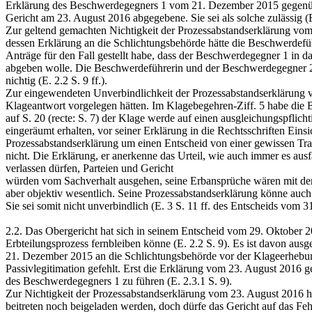
Erklärung des Beschwerdegegners 1 vom 21. Dezember 2015 gegenübe
Gericht am 23. August 2016 abgegebene. Sie sei als solche zulässig (E
Zur geltend gemachten Nichtigkeit der Prozessabstandserklärung vom 
dessen Erklärung an die Schlichtungsbehörde hätte die Beschwerdef
Anträge für den Fall gestellt habe, dass der Beschwerdegegner 1 in 
abgeben wolle. Die Beschwerdeführerin und der Beschwerdegegner 2
nichtig (E. 2.2 S. 9 ff.).
Zur eingewendeten Unverbindlichkeit der Prozessabstandserklärung vo
Klageantwort vorgelegen hätten. Im Klagebegehren-Ziff. 5 habe die B
auf S. 20 (recte: S. 7) der Klage werde auf einen ausgleichungspfl
eingeräumt erhalten, vor seiner Erklärung in die Rechtsschriften Ein
Prozessabstandserklärung um einen Entscheid von einer gewissen Tra
nicht. Die Erklärung, er anerkenne das Urteil, wie auch immer es aus
verlassen dürfen, Parteien und Gericht
würden vom Sachverhalt ausgehen, seine Erbansprüche wären mit den b
aber objektiv wesentlich. Seine Prozessabstandserklärung könne auch 
Sie sei somit nicht unverbindlich (E. 3 S. 11 ff. des Entscheids vom 3
2.2. Das Obergericht hat sich in seinem Entscheid vom 29. Oktober 2
Erbteilungsprozess fernbleiben könne (E. 2.2 S. 9). Es ist davon au
21. Dezember 2015 an die Schlichtungsbehörde vor der Klageerhebung
Passivlegitimation gefehlt. Erst die Erklärung vom 23. August 2016 g
des Beschwerdegegners 1 zu führen (E. 2.3.1 S. 9).
Zur Nichtigkeit der Prozessabstandserklärung vom 23. August 2016 ha
beitreten noch beigeladen werden, doch dürfe das Gericht auf das F