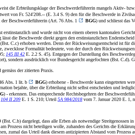
eist die Erbteilungsklage der Beschwerdeführerin mangels Aktiv- bzw. P
twert von Fr. 524'208.-- (E. 3.4 S. 9) den für die Beschwerde in Zivilsa
l der Beschwerdeführerin (Art. 76 Abs. 1
BGG
) und schliesst das 
t erstinstanzlich und wurde nicht von einem oberen kantonalen Gericht a
 lässt die Beschwerde direkt gegen den erstinstanzlichen Endentscheid 
st. C.c) erhoben werden. Denn der Rückweisungsentscheid ist für die
leere, zwecklose Formalität bedeutete, von der durch den Rückweisungs
95;
145 III 42
E. 2.2 S. 45). Entgegen der Darstellung des Beschwerdeg
rt), sondern ausdrücklich vor Bundesgericht angefochten (Bst. C.d).
gemäss der zitierten Praxis.
46 Abs. 1 lit. b
BGG
) erhobene - Beschwerde kann eingetreten wer
timation bejahte, über die Erbteilung nicht selbst entscheiden und le
GG
) - erkennen. Das entsprechende Rechtsbegehren der Beschwerdeführer
E
104 II 209
E. 1 S. 210; Urteil
5A 984/2018
vom 7. Januar 2020 E. 1, n
(Bst. C.b) dargelegt, dass alle Erben als notwendige Streitgenossen i
am Prozess nicht beteiligen wolle, zuhanden des Gerichts die Erklärung 
ehnen, zumal das Urteil dank diesem antizipierten Abstand vom Prozess