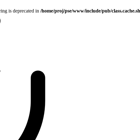
tring is deprecated in
/home/proj/pse/www/include/pub/class.cache.s