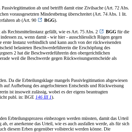
assivlegitimation ab und betrifft damit eine Zivilsache (Art. 72 Abs.
chen vorausgesetzten Mindestbetrag überschreitet (Art. 74 Abs. 1 lit.
Verfahren ab (Art. 90
BGG
).
ls Rechtsmittelinstanz gefällt, wie es Art. 75 Abs. 2
BGG
für die
indessen zu, wenn damit - wie hier - ausschliesslich Rügen gegen
 erste Instanz verbindlich und kann auch von der rückweisenden
entscheid belasteten Beschwerdeführerin die Erschöpfung des
egners 2 hat die Beschwerdeführerin den obergerichtlichen
 Gerade weil die Beschwerde gegen Rückweisungsentscheide als
den. Da die Erbteilungsklage mangels Passivlegitimation abgewiesen
diglich auf Aufhebung des angefochtenen Entscheids und Rückweisung
in ist insoweit zulässig, wobei es der eigens beantragten
icht publ. in: BGE
146 III 1
).
n den Erbteilungsprozess einbezogen werden müssten, damit das Urteil
ab, er anerkenne das Urteil, wie es auch ausfallen werde, als für sich
 auch diesem Erben gegenüber vollstreckt werden könne. Die