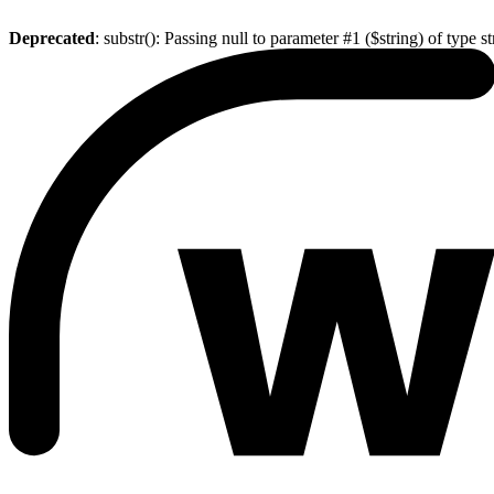
Deprecated
: substr(): Passing null to parameter #1 ($string) of type s