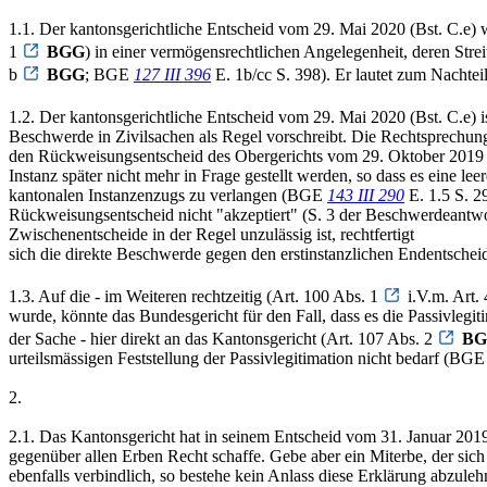
1.1. Der kantonsgerichtliche Entscheid vom 29. Mai 2020 (Bst. C.e) w
1
BGG
) in einer vermögensrechtlichen Angelegenheit, deren Strei
b
BGG
; BGE
127 III 396
E. 1b/cc S. 398). Er lautet zum Nachtei
1.2. Der kantonsgerichtliche Entscheid vom 29. Mai 2020 (Bst. C.e) is
Beschwerde in Zivilsachen als Regel vorschreibt. Die Rechtsprechung
den Rückweisungsentscheid des Obergerichts vom 29. Oktober 2019 (B
Instanz später nicht mehr in Frage gestellt werden, so dass es eine 
kantonalen Instanzenzugs zu verlangen (BGE
143 III 290
E. 1.5 S. 2
Rückweisungsentscheid nicht "akzeptiert" (S. 3 der Beschwerdeantwo
Zwischenentscheide in der Regel unzulässig ist, rechtfertigt
sich die direkte Beschwerde gegen den erstinstanzlichen Endentscheid 
1.3. Auf die - im Weiteren rechtzeitig (Art. 100 Abs. 1
i.V.m. Art. 
wurde, könnte das Bundesgericht für den Fall, dass es die Passivlegi
der Sache - hier direkt an das Kantonsgericht (Art. 107 Abs. 2
B
urteilsmässigen Feststellung der Passivlegitimation nicht bedarf (BG
2.
2.1. Das Kantonsgericht hat in seinem Entscheid vom 31. Januar 2019 
gegenüber allen Erben Recht schaffe. Gebe aber ein Miterbe, der sich 
ebenfalls verbindlich, so bestehe kein Anlass diese Erklärung abzul