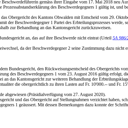
die Beschwerdeführerin gemäss ihrer Eingabe vom 17. Mai 2018 neu Au
die Prozessabstandserklärung des Beschwerdegegners 1 gültig ist, und b
as Obergericht des Kantons Obwalden mit Entscheid vom 29. Oktober 
mit der Beschwerdegegner 1 Partei des Erbteilungsprozesses werde, se
shalb zur Behandlung an das Kantonsgericht zurückzuweisen.
desgericht an, das auf ihre Beschwerde nicht eintrat (Urteil
5A 986/
teiwechsel, da der Beschwerdegegner 2 seine Zustimmung dazu nicht ert
 dem Bundesgericht, den Rückweisungsentscheid des Obergerichts vom
ärung des Beschwerdegegners 1 vom 23. August 2016 gültig erfolgt, di
sei an das Kantonsgericht zur weiteren Behandlung der Erbteilungsklag
aliter die obergerichtlich zu ihren Lasten auf Fr. 10'000.-- und Fr. 15'
e abgewiesen (Präsidialverfügung vom 27. August 2020).
sgericht und das Obergericht auf Stellungnahmen verzichtet haben, s
gegners 1 geäussert. Mit dessen Bemerkungen dazu konnte der Schrif