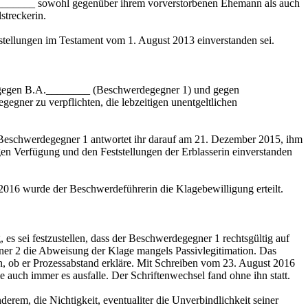
.________ sowohl gegenüber ihrem vorverstorbenen Ehemann als auch
streckerin.
tstellungen im Testament vom 1. August 2013 einverstanden sei.
 gegen B.A.________ (Beschwerdegegner 1) und gegen
egner zu verpflichten, die lebzeitigen unentgeltlichen
r Beschwerdegegner 1 antwortet ihr darauf am 21. Dezember 2015, ihm
ligen Verfügung und den Feststellungen der Erblasserin einverstanden
2016 wurde der Beschwerdeführerin die Klagebewilligung erteilt.
es sei festzustellen, dass der Beschwerdegegner 1 rechtsgültig auf
ner 2 die Abweisung der Klage mangels Passivlegitimation. Das
n, ob er Prozessabstand erkläre. Mit Schreiben vom 23. August 2016
e auch immer es ausfalle. Der Schriftenwechsel fand ohne ihn statt.
rem, die Nichtigkeit, eventualiter die Unverbindlichkeit seiner