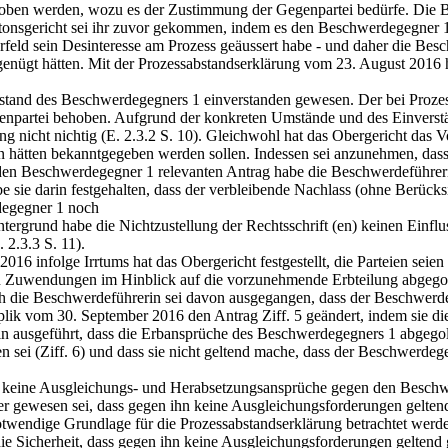
hoben werden, wozu es der Zustimmung der Gegenpartei bedürfe. Die B
tonsgericht sei ihr zuvor gekommen, indem es den Beschwerdegegner 1 
rfeld sein Desinteresse am Prozess geäussert habe - und daher die Bes
 genügt hätten. Mit der Prozessabstandserklärung vom 23. August 2016 
and des Beschwerdegegners 1 einverstanden gewesen. Der bei Prozess
partei behoben. Aufgrund der konkreten Umstände und des Einverstän
g nicht nichtig (E. 2.3.2 S. 10). Gleichwohl hat das Obergericht das Vo
 hätten bekanntgegeben werden sollen. Indessen sei anzunehmen, das
 den Beschwerdegegner 1 relevanten Antrag habe die Beschwerdeführerin
be sie darin festgehalten, dass der verbleibende Nachlass (ohne Berü
rdegegner 1 noch
ergrund habe die Nichtzustellung der Rechtsschrift (en) keinen Einfl
 2.3.3 S. 11).
16 infolge Irrtums hat das Obergericht festgestellt, die Parteien sei
n Zuwendungen im Hinblick auf die vorzunehmende Erbteilung abgegolte
die Beschwerdeführerin sei davon ausgegangen, dass der Beschwerdege
plik vom 30. September 2016 den Antrag Ziff. 5 geändert, indem sie die
 ausgeführt, dass die Erbansprüche des Beschwerdegegners 1 abgegolt
 sei (Ziff. 6) und dass sie nicht geltend mache, dass der Beschwerde
s keine Ausgleichungs- und Herabsetzungsansprüche gegen den Beschwer
cher gewesen sei, dass gegen ihn keine Ausgleichungsforderungen gelt
wendige Grundlage für die Prozessabstandserklärung betrachtet werden
e Sicherheit, dass gegen ihn keine Ausgleichungsforderungen geltend