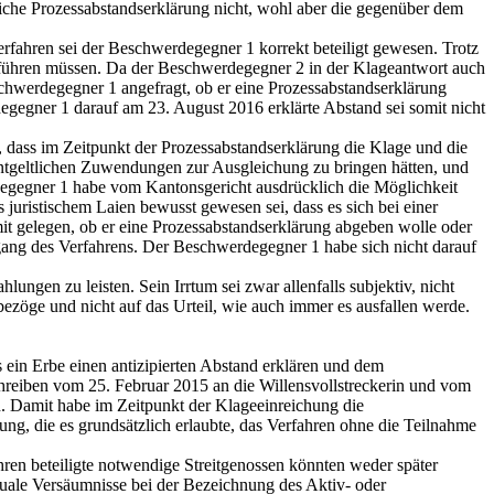
he Prozessabstandserklärung nicht, wohl aber die gegenüber dem
rfahren sei der Beschwerdegegner 1 korrekt beteiligt gewesen. Trotz
fführen müssen. Da der Beschwerdegegner 2 in der Klageantwort auch
chwerdegegner 1 angefragt, ob er eine Prozessabstandserklärung
gner 1 darauf am 23. August 2016 erklärte Abstand sei somit nicht
, dass im Zeitpunkt der Prozessabstandserklärung die Klage und die
entgeltlichen Zuwendungen zur Ausgleichung zu bringen hätten, und
degegner 1 habe vom Kantonsgericht ausdrücklich die Möglichkeit
juristischem Laien bewusst gewesen sei, dass es sich bei einer
t gelegen, ob er eine Prozessabstandserklärung abgeben wolle oder
sgang des Verfahrens. Der Beschwerdegegner 1 habe sich nicht darauf
gen zu leisten. Sein Irrtum sei zwar allenfalls subjektiv, nicht
bezöge und nicht auf das Urteil, wie auch immer es ausfallen werde.
 ein Erbe einen antizipierten Abstand erklären und dem
chreiben vom 25. Februar 2015 an die Willensvollstreckerin und vom
n. Damit habe im Zeitpunkt der Klageeinreichung die
ung, die es grundsätzlich erlaubte, das Verfahren ohne die Teilnahme
hren beteiligte notwendige Streitgenossen könnten weder später
uale Versäumnisse bei der Bezeichnung des Aktiv- oder