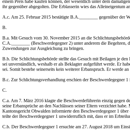
einem Preis habe kaufen können, der wesentlich unter dem damalig
ihr gegenüber abgegolten. Die Erblasserin wies das Alleineigentum 
A.c. Am 25. Februar 2015 bestätigte B.A.________ gegenüber der Will
B.
B.a. Mit Gesuch vom 30. November 2015 an die Schlichtungsbehörd
C.A.________ (Beschwerdegegner 2) unter anderem die Begehren, die N
Zuwendungen zur Ausgleichung zu bringen.
B.b. Die Schlichtungsbehörde stellte das Gesuch mit Beilagen je de
sei unverständlich, weshalb er als Beklagter aufgeführt werde. Er hab
sei. Somit bestehe seinerseits kein weiterer Erbanspruch. Er werde a
B.c. Zur Schlichtungsverhandlung erschien der Beschwerdegegner 1 i
C.
C.a. Am 7. März 2016 klagte die Beschwerdeführerin einzig gegen den 
seine Erbansprüche an den Nachlässen seiner Eltern verzichtet habe
Kantonsgericht Obwalden informierte den Beschwerdegegner 1 über da
teilte der Beschwerdegegner 1 unwiderruflich mit, dass er im Erbteilu
C.b. Der Beschwerdegegner 1 ersuchte am 27. August 2018 um Einsicht