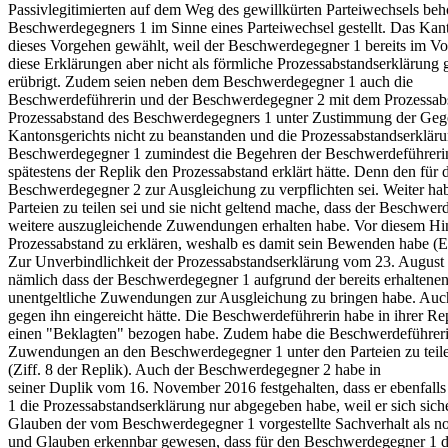
Passivlegitimierten auf dem Weg des gewillkürten Parteiwechsels be
Beschwerdegegners 1 im Sinne eines Parteiwechsel gestellt. Das Kan
dieses Vorgehen gewählt, weil der Beschwerdegegner 1 bereits im Vo
diese Erklärungen aber nicht als förmliche Prozessabstandserklärung
erübrigt. Zudem seien neben dem Beschwerdegegner 1 auch die
Beschwerdeführerin und der Beschwerdegegner 2 mit dem Prozessabst
Prozessabstand des Beschwerdegegners 1 unter Zustimmung der Gegen
Kantonsgerichts nicht zu beanstanden und die Prozessabstandserklärun
Beschwerdegegner 1 zumindest die Begehren der Beschwerdeführerin
spätestens der Replik den Prozessabstand erklärt hätte. Denn den für
Beschwerdegegner 2 zur Ausgleichung zu verpflichten sei. Weiter ha
Parteien zu teilen sei und sie nicht geltend mache, dass der Beschwe
weitere auszugleichende Zuwendungen erhalten habe. Vor diesem Hint
Prozessabstand zu erklären, weshalb es damit sein Bewenden habe (E.
Zur Unverbindlichkeit der Prozessabstandserklärung vom 23. August 20
nämlich dass der Beschwerdegegner 1 aufgrund der bereits erhaltene
unentgeltliche Zuwendungen zur Ausgleichung zu bringen habe. Auch 
gegen ihn eingereicht hätte. Die Beschwerdeführerin habe in ihrer Re
einen "Beklagten" bezogen habe. Zudem habe die Beschwerdeführerin
Zuwendungen an den Beschwerdegegner 1 unter den Parteien zu teilen
(Ziff. 8 der Replik). Auch der Beschwerdegegner 2 habe in
seiner Duplik vom 16. November 2016 festgehalten, dass er ebenfall
1 die Prozessabstandserklärung nur abgegeben habe, weil er sich si
Glauben der vom Beschwerdegegner 1 vorgestellte Sachverhalt als not
und Glauben erkennbar gewesen, dass für den Beschwerdegegner 1 di