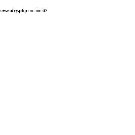
how.entry.php
on line
67