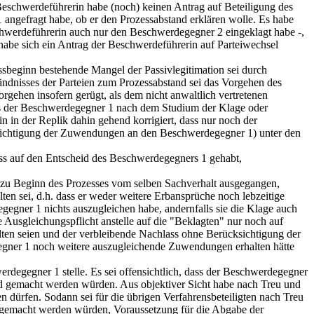
eschwerdeführerin habe (noch) keinen Antrag auf Beteiligung des
angefragt habe, ob er den Prozessabstand erklären wolle. Es habe
chwerdeführerin auch nur den Beschwerdegegner 2 eingeklagt habe -,
habe sich ein Antrag der Beschwerdeführerin auf Parteiwechsel
beginn bestehende Mangel der Passivlegitimation sei durch
dnisses der Parteien zum Prozessabstand sei das Vorgehen des
rgehen insofern gerügt, als dem nicht anwaltlich vertretenen
s der Beschwerdegegner 1 nach dem Studium der Klage oder
 in der Replik dahin gehend korrigiert, dass nur noch der
cksichtigung der Zuwendungen an den Beschwerdegegner 1) unter den
uss auf den Entscheid des Beschwerdegegners 1 gehabt,
en zu Beginn des Prozesses vom selben Sachverhalt ausgegangen,
n sei, d.h. dass er weder weitere Erbansprüche noch lebzeitige
gner 1 nichts auszugleichen habe, andernfalls sie die Klage auch
 Ausgleichungspflicht anstelle auf die "Beklagten" nur noch auf
en seien und der verbleibende Nachlass ohne Berücksichtigung der
gegner 1 noch weitere auszugleichende Zuwendungen erhalten hätte
degegner 1 stelle. Es sei offensichtlich, dass der Beschwerdegegner
end gemacht werden würden. Aus objektiver Sicht habe nach Treu und
 dürfen. Sodann sei für die übrigen Verfahrensbeteiligten nach Treu
 gemacht werden würden, Voraussetzung für die Abgabe der