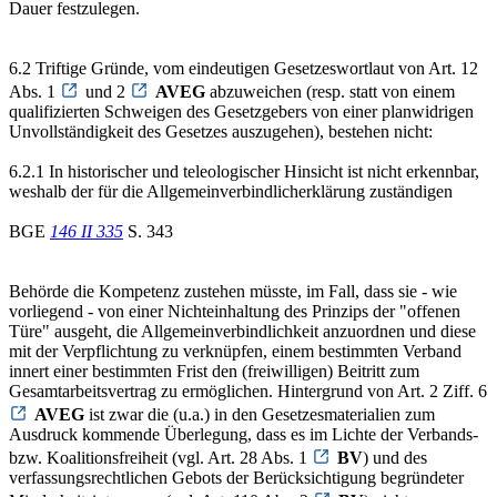
Dauer festzulegen.
6.2 Triftige Gründe, vom eindeutigen Gesetzeswortlaut von Art. 12
Abs. 1
und 2
AVEG
abzuweichen (resp. statt von einem
qualifizierten Schweigen des Gesetzgebers von einer planwidrigen
Unvollständigkeit des Gesetzes auszugehen), bestehen nicht:
6.2.1 In historischer und teleologischer Hinsicht ist nicht erkennbar,
weshalb der für die Allgemeinverbindlicherklärung zuständigen
BGE
146 II 335
S. 343
Behörde die Kompetenz zustehen müsste, im Fall, dass sie - wie
vorliegend - von einer Nichteinhaltung des Prinzips der "offenen
Türe" ausgeht, die Allgemeinverbindlichkeit anzuordnen und diese
mit der Verpflichtung zu verknüpfen, einem bestimmten Verband
innert einer bestimmten Frist den (freiwilligen) Beitritt zum
Gesamtarbeitsvertrag zu ermöglichen. Hintergrund von Art. 2 Ziff. 6
AVEG
ist zwar die (u.a.) in den Gesetzesmaterialien zum
Ausdruck kommende Überlegung, dass es im Lichte der Verbands-
bzw. Koalitionsfreiheit (vgl. Art. 28 Abs. 1
BV
) und des
verfassungsrechtlichen Gebots der Berücksichtigung begründeter