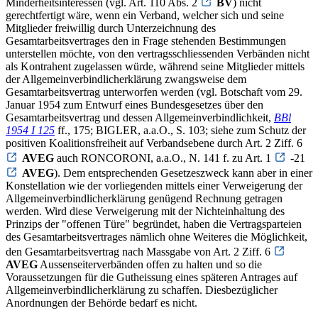
Minderheitsinteressen (vgl. Art. 110 Abs. 2
BV
) nicht
gerechtfertigt wäre, wenn ein Verband, welcher sich und seine
Mitglieder freiwillig durch Unterzeichnung des
Gesamtarbeitsvertrages den in Frage stehenden Bestimmungen
unterstellen möchte, von den vertragsschliessenden Verbänden nicht
als Kontrahent zugelassen würde, während seine Mitglieder mittels
der Allgemeinverbindlicherklärung zwangsweise dem
Gesamtarbeitsvertrag unterworfen werden (vgl. Botschaft vom 29.
Januar 1954 zum Entwurf eines Bundesgesetzes über den
Gesamtarbeitsvertrag und dessen Allgemeinverbindlichkeit,
BBl
1954 I 125
ff., 175; BIGLER, a.a.O., S. 103; siehe zum Schutz der
positiven Koalitionsfreiheit auf Verbandsebene durch Art. 2 Ziff. 6
AVEG
auch RONCORONI, a.a.O., N. 141 f. zu Art. 1
-21
AVEG
). Dem entsprechenden Gesetzeszweck kann aber in einer
Konstellation wie der vorliegenden mittels einer Verweigerung der
Allgemeinverbindlicherklärung genügend Rechnung getragen
werden. Wird diese Verweigerung mit der Nichteinhaltung des
Prinzips der "offenen Türe" begründet, haben die Vertragsparteien
des Gesamtarbeitsvertrages nämlich ohne Weiteres die Möglichkeit,
den Gesamtarbeitsvertrag nach Massgabe von Art. 2 Ziff. 6
AVEG
Aussenseiterverbänden offen zu halten und so die
Voraussetzungen für die Gutheissung eines späteren Antrages auf
Allgemeinverbindlicherklärung zu schaffen. Diesbezüglicher
Anordnungen der Behörde bedarf es nicht.