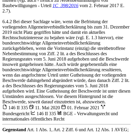
müssen (vgl. auch - freilich zu Nebenbestimmungen von
Baubewilligungen - Urteil
1C_398/2016
vom 2. Februar 2017 E.
2.7).
6.4.2 Bei dieser Sachlage wäre, wenn die Befristung der
vorliegenden Allgemeinverbindlicherklärung bis zum 31. Dezember
2019 nicht Platz gegriffen hätte und damit ein aktuelles
Rechtsschutzinteresse zu bejahen wäre (vgl. E. 1.3 hiervor), eine
bundesrechtswidrige Allgemeinverbindlicherklärung
zurückgeblieben, wenn die Vorinstanz (einzig) die streitbetroffene
Nebenbestimmung von Ziff. 2 lit. a des Beschlusses des
Regierungsrates vom 5. Juni 2018 aufgehoben und die Beschwerde
insoweit gutgeheissen hätte. Auch würde gegebenenfalls eine
bundesrechtswidrige Allgemeinverbindlicherklärung resultieren,
wenn das angefochtene Urteil unter Gutheissung der vorliegenden
Beschwerde dahingehend abgeändert würde, dass danach Ziff. 2 lit.
a des Beschlusses des Regierungsrates vom 5. Juni 2018
aufgehoben wird. Eine Gutheissung der Beschwerde ist unter diesen
Umständen ausgeschlossen. Vor diesem Hintergrund ist die
Beschwerde, soweit darauf einzutreten ist, abzuweisen.
146 II 335
11. Mai 2020
01. Februar 2021
Bundesgericht
146 II 335
BGE - Verwaltungsrecht und
internationales öffentliches Recht
Gegenstand
Art. 1 Abs. 1, Art. 2 Ziff. 6 und Art. 12 Abs. 1 AVEG;