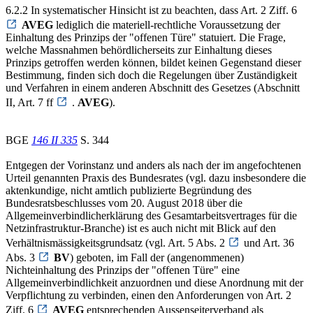
6.2.2 In systematischer Hinsicht ist zu beachten, dass Art. 2 Ziff. 6
AVEG
lediglich die materiell-rechtliche Voraussetzung der
Einhaltung des Prinzips der "offenen Türe" statuiert. Die Frage,
welche Massnahmen behördlicherseits zur Einhaltung dieses
Prinzips getroffen werden können, bildet keinen Gegenstand dieser
Bestimmung, finden sich doch die Regelungen über Zuständigkeit
und Verfahren in einem anderen Abschnitt des Gesetzes (Abschnitt
II, Art. 7 ff
.
AVEG
).
BGE
146 II 335
S. 344
Entgegen der Vorinstanz und anders als nach der im angefochtenen
Urteil genannten Praxis des Bundesrates (vgl. dazu insbesondere die
aktenkundige, nicht amtlich publizierte Begründung des
Bundesratsbeschlusses vom 20. August 2018 über die
Allgemeinverbindlicherklärung des Gesamtarbeitsvertrages für die
Netzinfrastruktur-Branche) ist es auch nicht mit Blick auf den
Verhältnismässigkeitsgrundsatz (vgl. Art. 5 Abs. 2
und Art. 36
Abs. 3
BV
) geboten, im Fall der (angenommenen)
Nichteinhaltung des Prinzips der "offenen Türe" eine
Allgemeinverbindlichkeit anzuordnen und diese Anordnung mit der
Verpflichtung zu verbinden, einen den Anforderungen von Art. 2
Ziff. 6
AVEG
entsprechenden Aussenseiterverband als