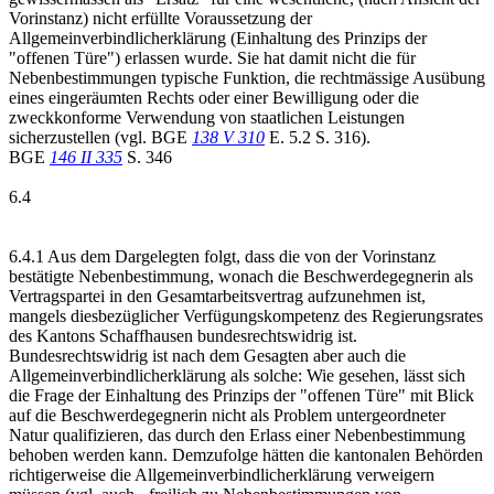
Vorinstanz) nicht erfüllte Voraussetzung der
Allgemeinverbindlicherklärung (Einhaltung des Prinzips der
"offenen Türe") erlassen wurde. Sie hat damit nicht die für
Nebenbestimmungen typische Funktion, die rechtmässige Ausübung
eines eingeräumten Rechts oder einer Bewilligung oder die
zweckkonforme Verwendung von staatlichen Leistungen
sicherzustellen (vgl. BGE
138 V 310
E. 5.2 S. 316).
BGE
146 II 335
S. 346
6.4
6.4.1 Aus dem Dargelegten folgt, dass die von der Vorinstanz
bestätigte Nebenbestimmung, wonach die Beschwerdegegnerin als
Vertragspartei in den Gesamtarbeitsvertrag aufzunehmen ist,
mangels diesbezüglicher Verfügungskompetenz des Regierungsrates
des Kantons Schaffhausen bundesrechtswidrig ist.
Bundesrechtswidrig ist nach dem Gesagten aber auch die
Allgemeinverbindlicherklärung als solche: Wie gesehen, lässt sich
die Frage der Einhaltung des Prinzips der "offenen Türe" mit Blick
auf die Beschwerdegegnerin nicht als Problem untergeordneter
Natur qualifizieren, das durch den Erlass einer Nebenbestimmung
behoben werden kann. Demzufolge hätten die kantonalen Behörden
richtigerweise die Allgemeinverbindlicherklärung verweigern