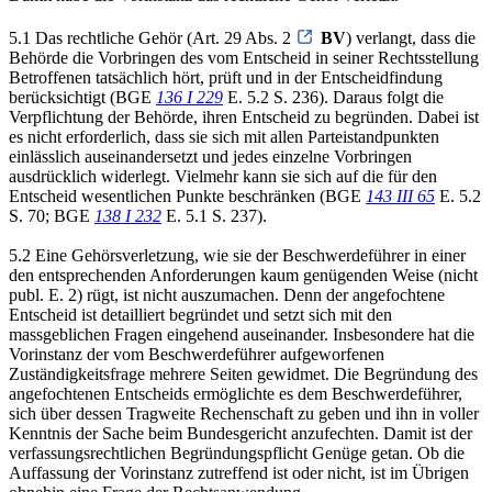
5.1 Das rechtliche Gehör (Art. 29 Abs. 2
BV
) verlangt, dass die
Behörde die Vorbringen des vom Entscheid in seiner Rechtsstellung
Betroffenen tatsächlich hört, prüft und in der Entscheidfindung
berücksichtigt (BGE
136 I 229
E. 5.2 S. 236). Daraus folgt die
Verpflichtung der Behörde, ihren Entscheid zu begründen. Dabei ist
es nicht erforderlich, dass sie sich mit allen Parteistandpunkten
einlässlich auseinandersetzt und jedes einzelne Vorbringen
ausdrücklich widerlegt. Vielmehr kann sie sich auf die für den
Entscheid wesentlichen Punkte beschränken (BGE
143 III 65
E. 5.2
S. 70; BGE
138 I 232
E. 5.1 S. 237).
5.2 Eine Gehörsverletzung, wie sie der Beschwerdeführer in einer
den entsprechenden Anforderungen kaum genügenden Weise (nicht
publ. E. 2) rügt, ist nicht auszumachen. Denn der angefochtene
Entscheid ist detailliert begründet und setzt sich mit den
massgeblichen Fragen eingehend auseinander. Insbesondere hat die
Vorinstanz der vom Beschwerdeführer aufgeworfenen
Zuständigkeitsfrage mehrere Seiten gewidmet. Die Begründung des
angefochtenen Entscheids ermöglichte es dem Beschwerdeführer,
sich über dessen Tragweite Rechenschaft zu geben und ihn in voller
Kenntnis der Sache beim Bundesgericht anzufechten. Damit ist der
verfassungsrechtlichen Begründungspflicht Genüge getan. Ob die
Auffassung der Vorinstanz zutreffend ist oder nicht, ist im Übrigen