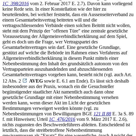
1C_398/2016
vom 2. Februar 2017 E. 2.7). Davon kann vorliegend
keine Rede sein. In einer Konstellation wie der hier zu
beurteilenden, bei welcher feststeht, dass ein Aussenseiterverband zu
einem Gesamtarbeitsvertrag beitreten will und die
vertragsschliessenden Verbände einen solchen Beitritt nicht wollen,
steht mit dem Prinzip der "offenen Türe" eine zentrale gesetzliche
Voraussetzung der Allgemeinverbindlicherklärung auf dem Spiel,
geht es doch um die Frage, wer Vertragspartei des
Gesamtarbeitsvertrages sein darf. Eine gesetzliche Grundlage,
gestützt auf welche die Behörde im Rahmen eines Verfahrens auf
Allgemeinverbindlicherklärung in diesem Punkt mittels einer
Nebenbestimmung den Inhalt des grundsätzlich autonom von den
Vertragsparteien auszuhandelnden und abzuschliessenden
Gesamtarbeitsvertrages vorgeben kann, besteht nicht (vgl. auch Art.
12 Abs. 2
AVEG
sowie E. 6.1 am Ende). Es lässt sich deshalb
insbesondere aus der Praxis, wonach ein die Gesuchsteller
begünstigender staatlicher Akt namentlich auch dann ohne
gesetzliche Grundlage mit einer Nebenbestimmung versehen
werden kann, wenn dieser Akt im Licht der gesetzlichen
Bestimmungen verweigert werden könnte (vgl. zu
Nebenbestimmungen von Bewilligungen BGE
121 II 88
E. 3a S. 89
f. mit Hinweisen; Urteil
1C_476/2016
vom 9. März 2017 E. 2.6),
nichts zugunsten des Beschwerdeführers ableiten. Entscheidend ist
letztlich, dass die streitbetroffene Nebenbestimmung
gewissermassen als "Ersatz" für eine wesentliche, (nach Ansicht der