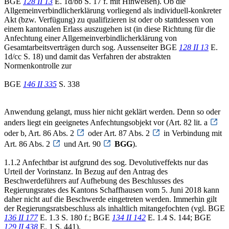
BGE
128 II 13
E. 1d/bb S. 17 f. mit Hinweisen). Ob die
Allgemeinverbindlicherklärung vorliegend als individuell-konkreter
Akt (bzw. Verfügung) zu qualifizieren ist oder ob stattdessen von
einem kantonalen Erlass auszugehen ist (in diese Richtung für die
Anfechtung einer Allgemeinverbindlicherklärung von
Gesamtarbeitsverträgen durch sog. Aussenseiter BGE
128 II 13
E.
1d/cc S. 18) und damit das Verfahren der abstrakten
Normenkontrolle zur
BGE
146 II 335
S. 338
Anwendung gelangt, muss hier nicht geklärt werden. Denn so oder
anders liegt ein geeignetes Anfechtungsobjekt vor (Art. 82 lit. a
oder b, Art. 86 Abs. 2
oder Art. 87 Abs. 2
in Verbindung mit
Art. 86 Abs. 2
und Art. 90
BGG
).
1.1.2 Anfechtbar ist aufgrund des sog. Devolutiveffekts nur das
Urteil der Vorinstanz. In Bezug auf den Antrag des
Beschwerdeführers auf Aufhebung des Beschlusses des
Regierungsrates des Kantons Schaffhausen vom 5. Juni 2018 kann
daher nicht auf die Beschwerde eingetreten werden. Immerhin gilt
der Regierungsratsbeschluss als inhaltlich mitangefochten (vgl. BGE
136 II 177
E. 1.3 S. 180 f.; BGE
134 II 142
E. 1.4 S. 144; BGE
129 II 438
E. 1 S. 441).