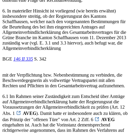
ohnehin eine Frage der Rechtsanwendung.
6. In materieller Hinsicht ist vorliegend (wie bereits erwähnt)
insbesondere streitig, ob der Regierungsrat des Kantons
Schaffhausen, welcher nach den vorgenannten Bestimmungen für
die Beurteilung des bei ihm eingereichten Antrages auf
Allgemeinverbindlicherklärung des Gesamtarbeitsvertrages für die
Grüne Branche im Kanton Schaffhausen vom 11. Dezember 2013
zuständig war (vgl. E. 3.1 und 3.3 hiervor), auch befugt war, die
Allgemeinverbindlicherklärung
BGE
146 II 335
S. 342
mit der Verpflichtung bzw. Nebenbestimmung zu verbinden, die
Beschwerdegegnerin als vollwertige Vertragspartei mit allen
Rechten und Pflichten in den Gesamtarbeitsvertrag aufzunehmen.
6.1 Im Rahmen seiner Zuständigkeit zum Entscheid über Anträge
auf Allgemeinverbindlicherklärung hatte der Regierungsrat die
Voraussetzungen der Allgemeinverbindlichkeit zu prüfen (Art. 12
Abs. 1
AVEG
). Damit hatte er insbesondere auch zu klären, ob
das Prinzip der "offenen Türe" von Art. 2 Ziff. 6
AVEG
eingehalten ist. Auch hat die Vorinstanz dementsprechend
richtigerweise angenommen, dass im Rahmen des Verfahrens auf