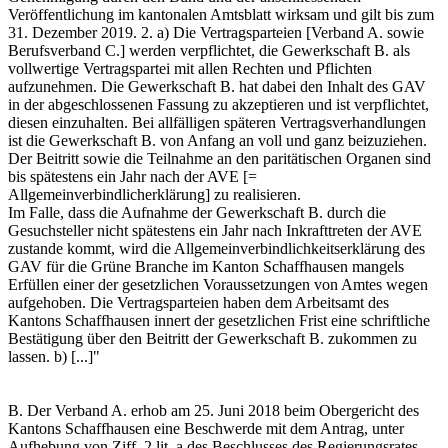
Veröffentlichung im kantonalen Amtsblatt wirksam und gilt bis zum
31. Dezember 2019. 2. a) Die Vertragsparteien [Verband A. sowie
Berufsverband C.] werden verpflichtet, die Gewerkschaft B. als
vollwertige Vertragspartei mit allen Rechten und Pflichten
aufzunehmen. Die Gewerkschaft B. hat dabei den Inhalt des GAV
in der abgeschlossenen Fassung zu akzeptieren und ist verpflichtet,
diesen einzuhalten. Bei allfälligen späteren Vertragsverhandlungen
ist die Gewerkschaft B. von Anfang an voll und ganz beizuziehen.
Der Beitritt sowie die Teilnahme an den paritätischen Organen sind
bis spätestens ein Jahr nach der AVE [=
Allgemeinverbindlicherklärung] zu realisieren.
Im Falle, dass die Aufnahme der Gewerkschaft B. durch die
Gesuchsteller nicht spätestens ein Jahr nach Inkrafttreten der AVE
zustande kommt, wird die Allgemeinverbindlichkeitserklärung des
GAV für die Grüne Branche im Kanton Schaffhausen mangels
Erfüllen einer der gesetzlichen Voraussetzungen von Amtes wegen
aufgehoben. Die Vertragsparteien haben dem Arbeitsamt des
Kantons Schaffhausen innert der gesetzlichen Frist eine schriftliche
Bestätigung über den Beitritt der Gewerkschaft B. zukommen zu
lassen. b) [...]"
B. Der Verband A. erhob am 25. Juni 2018 beim Obergericht des
Kantons Schaffhausen eine Beschwerde mit dem Antrag, unter
Aufhebung von Ziff. 2 lit. a des Beschlusses des Regierungsrates