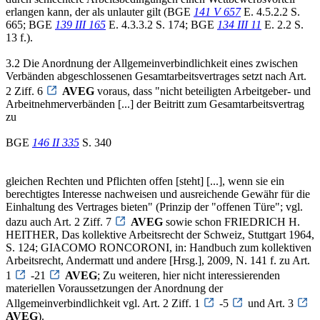
erlangen kann, der als unlauter gilt (BGE
141 V 657
E. 4.5.2.2 S.
665; BGE
139 III 165
E. 4.3.3.2 S. 174; BGE
134 III 11
E. 2.2 S.
13 f.).
3.2 Die Anordnung der Allgemeinverbindlichkeit eines zwischen
Verbänden abgeschlossenen Gesamtarbeitsvertrages setzt nach Art.
2 Ziff. 6
AVEG
voraus, dass "nicht beteiligten Arbeitgeber- und
Arbeitnehmerverbänden [...] der Beitritt zum Gesamtarbeitsvertrag
zu
BGE
146 II 335
S. 340
gleichen Rechten und Pflichten offen [steht] [...], wenn sie ein
berechtigtes Interesse nachweisen und ausreichende Gewähr für die
Einhaltung des Vertrages bieten" (Prinzip der "offenen Türe"; vgl.
dazu auch Art. 2 Ziff. 7
AVEG
sowie schon FRIEDRICH H.
HEITHER, Das kollektive Arbeitsrecht der Schweiz, Stuttgart 1964,
S. 124; GIACOMO RONCORONI, in: Handbuch zum kollektiven
Arbeitsrecht, Andermatt und andere [Hrsg.], 2009, N. 141 f. zu Art.
1
-21
AVEG
; Zu weiteren, hier nicht interessierenden
materiellen Voraussetzungen der Anordnung der
Allgemeinverbindlichkeit vgl. Art. 2 Ziff. 1
-5
und Art. 3
AVEG
).