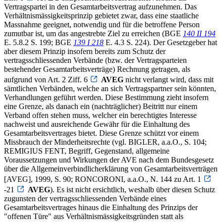
Vertragspartei in den Gesamtarbeitsvertrag aufzunehmen. Das
Verhältnismässigkeitsprinzip gebietet zwar, dass eine staatliche
Massnahme geeignet, notwendig und für die betroffene Person
zumutbar ist, um das angestrebte Ziel zu erreichen (BGE
140 II 194
E. 5.8.2 S. 199; BGE
139 I 218
E. 4.3 S. 224). Der Gesetzgeber hat
aber diesem Prinzip insofern bereits zum Schutz der
vertragsschliessenden Verbände (bzw. der Vertragsparteien
bestehender Gesamtarbeitsverträge) Rechnung getragen, als
aufgrund von Art. 2 Ziff. 6
AVEG
nicht verlangt wird, dass mit
sämtlichen Verbänden, welche an sich Vertragspartner sein könnten,
Verhandlungen geführt werden. Diese Bestimmung zieht insofern
eine Grenze, als danach ein (nachträglicher) Beitritt nur einem
Verband offen stehen muss, welcher ein berechtigtes Interesse
nachweist und ausreichende Gewähr für die Einhaltung des
Gesamtarbeitsvertrages bietet. Diese Grenze schützt vor einem
Missbrauch der Minderheitsrechte (vgl. BIGLER, a.a.O., S. 104;
REMIGIUS FENT, Begriff, Gegenstand, allgemeine
Voraussetzungen und Wirkungen der AVE nach dem Bundesgesetz
über die Allgemeinverbindlicherklärung von Gesamtarbeitsverträgen
[AVEG], 1999, S. 90; RONCORONI, a.a.O., N. 144 zu Art. 1
-21
AVEG
). Es ist nicht ersichtlich, weshalb über diesen Schutz
zugunsten der vertragsschliessenden Verbände eines
Gesamtarbeitsvertrages hinaus die Einhaltung des Prinzips der
"offenen Türe" aus Verhältnismässigkeitsgründen statt als