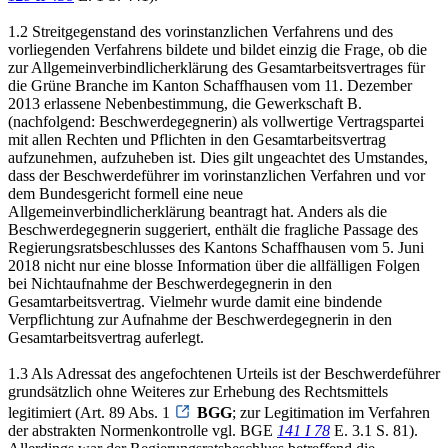
1.2 Streitgegenstand des vorinstanzlichen Verfahrens und des
vorliegenden Verfahrens bildete und bildet einzig die Frage, ob die
zur Allgemeinverbindlicherklärung des Gesamtarbeitsvertrages für
die Grüne Branche im Kanton Schaffhausen vom 11. Dezember
2013 erlassene Nebenbestimmung, die Gewerkschaft B.
(nachfolgend: Beschwerdegegnerin) als vollwertige Vertragspartei
mit allen Rechten und Pflichten in den Gesamtarbeitsvertrag
aufzunehmen, aufzuheben ist. Dies gilt ungeachtet des Umstandes,
dass der Beschwerdeführer im vorinstanzlichen Verfahren und vor
dem Bundesgericht formell eine neue
Allgemeinverbindlicherklärung beantragt hat. Anders als die
Beschwerdegegnerin suggeriert, enthält die fragliche Passage des
Regierungsratsbeschlusses des Kantons Schaffhausen vom 5. Juni
2018 nicht nur eine blosse Information über die allfälligen Folgen
bei Nichtaufnahme der Beschwerdegegnerin in den
Gesamtarbeitsvertrag. Vielmehr wurde damit eine bindende
Verpflichtung zur Aufnahme der Beschwerdegegnerin in den
Gesamtarbeitsvertrag auferlegt.
1.3 Als Adressat des angefochtenen Urteils ist der Beschwerdeführer
grundsätzlich ohne Weiteres zur Erhebung des Rechtsmittels
legitimiert (Art. 89 Abs. 1
BGG
; zur Legitimation im Verfahren
der abstrakten Normenkontrolle vgl. BGE
141 I 78
E. 3.1 S. 81).