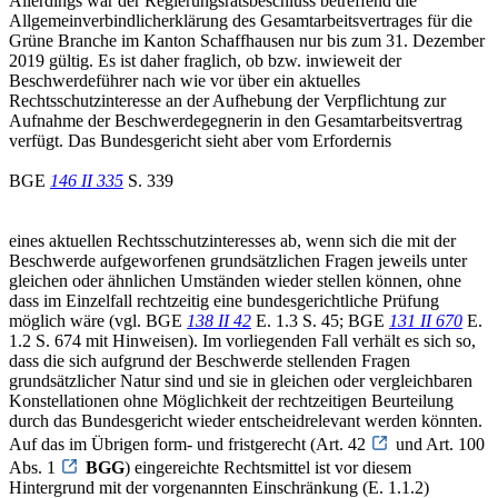
Allerdings war der Regierungsratsbeschluss betreffend die
Allgemeinverbindlicherklärung des Gesamtarbeitsvertrages für die
Grüne Branche im Kanton Schaffhausen nur bis zum 31. Dezember
2019 gültig. Es ist daher fraglich, ob bzw. inwieweit der
Beschwerdeführer nach wie vor über ein aktuelles
Rechtsschutzinteresse an der Aufhebung der Verpflichtung zur
Aufnahme der Beschwerdegegnerin in den Gesamtarbeitsvertrag
verfügt. Das Bundesgericht sieht aber vom Erfordernis
BGE
146 II 335
S. 339
eines aktuellen Rechtsschutzinteresses ab, wenn sich die mit der
Beschwerde aufgeworfenen grundsätzlichen Fragen jeweils unter
gleichen oder ähnlichen Umständen wieder stellen können, ohne
dass im Einzelfall rechtzeitig eine bundesgerichtliche Prüfung
möglich wäre (vgl. BGE
138 II 42
E. 1.3 S. 45; BGE
131 II 670
E.
1.2 S. 674 mit Hinweisen). Im vorliegenden Fall verhält es sich so,
dass die sich aufgrund der Beschwerde stellenden Fragen
grundsätzlicher Natur sind und sie in gleichen oder vergleichbaren
Konstellationen ohne Möglichkeit der rechtzeitigen Beurteilung
durch das Bundesgericht wieder entscheidrelevant werden könnten.
Auf das im Übrigen form- und fristgerecht (Art. 42
und Art. 100
Abs. 1
BGG
) eingereichte Rechtsmittel ist vor diesem
Hintergrund mit der vorgenannten Einschränkung (E. 1.1.2)