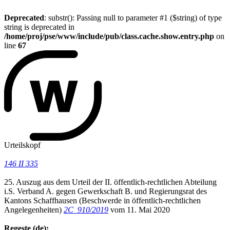
Deprecated
: substr(): Passing null to parameter #1 ($string) of type
string is deprecated in
/home/proj/pse/www/include/pub/class.cache.show.entry.php
on
line
67
Urteilskopf
146 II 335
25. Auszug aus dem Urteil der II. öffentlich-rechtlichen Abteilung
i.S. Verband A. gegen Gewerkschaft B. und Regierungsrat des
Kantons Schaffhausen (Beschwerde in öffentlich-rechtlichen
Angelegenheiten)
2C_910/2019
vom 11. Mai 2020
Regeste (de):