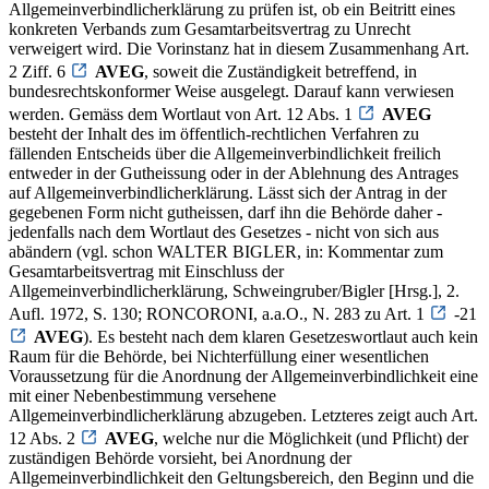
Allgemeinverbindlicherklärung zu prüfen ist, ob ein Beitritt eines
konkreten Verbands zum Gesamtarbeitsvertrag zu Unrecht
verweigert wird. Die Vorinstanz hat in diesem Zusammenhang Art.
2 Ziff. 6
AVEG
, soweit die Zuständigkeit betreffend, in
bundesrechtskonformer Weise ausgelegt. Darauf kann verwiesen
werden. Gemäss dem Wortlaut von Art. 12 Abs. 1
AVEG
besteht der Inhalt des im öffentlich-rechtlichen Verfahren zu
fällenden Entscheids über die Allgemeinverbindlichkeit freilich
entweder in der Gutheissung oder in der Ablehnung des Antrages
auf Allgemeinverbindlicherklärung. Lässt sich der Antrag in der
gegebenen Form nicht gutheissen, darf ihn die Behörde daher -
jedenfalls nach dem Wortlaut des Gesetzes - nicht von sich aus
abändern (vgl. schon WALTER BIGLER, in: Kommentar zum
Gesamtarbeitsvertrag mit Einschluss der
Allgemeinverbindlicherklärung, Schweingruber/Bigler [Hrsg.], 2.
Aufl. 1972, S. 130; RONCORONI, a.a.O., N. 283 zu Art. 1
-21
AVEG
). Es besteht nach dem klaren Gesetzeswortlaut auch kein
Raum für die Behörde, bei Nichterfüllung einer wesentlichen
Voraussetzung für die Anordnung der Allgemeinverbindlichkeit eine
mit einer Nebenbestimmung versehene
Allgemeinverbindlicherklärung abzugeben. Letzteres zeigt auch Art.
12 Abs. 2
AVEG
, welche nur die Möglichkeit (und Pflicht) der
zuständigen Behörde vorsieht, bei Anordnung der
Allgemeinverbindlichkeit den Geltungsbereich, den Beginn und die