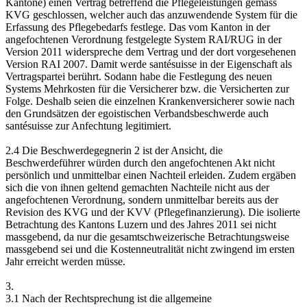
Kantone) einen Vertrag betreffend die Pflegeleistungen gemäss
KVG geschlossen, welcher auch das anzuwendende System für die
Erfassung des Pflegebedarfs festlege. Das vom Kanton in der
angefochtenen Verordnung festgelegte System RAI/RUG in der
Version 2011 widerspreche dem Vertrag und der dort vorgesehenen
Version RAI 2007. Damit werde santésuisse in der Eigenschaft als
Vertragspartei berührt. Sodann habe die Festlegung des neuen
Systems Mehrkosten für die Versicherer bzw. die Versicherten zur
Folge. Deshalb seien die einzelnen Krankenversicherer sowie nach
den Grundsätzen der egoistischen Verbandsbeschwerde auch
santésuisse zur Anfechtung legitimiert.
2.4 Die Beschwerdegegnerin 2 ist der Ansicht, die
Beschwerdeführer würden durch den angefochtenen Akt nicht
persönlich und unmittelbar einen Nachteil erleiden. Zudem ergäben
sich die von ihnen geltend gemachten Nachteile nicht aus der
angefochtenen Verordnung, sondern unmittelbar bereits aus der
Revision des KVG und der KVV (Pflegefinanzierung). Die isolierte
Betrachtung des Kantons Luzern und des Jahres 2011 sei nicht
massgebend, da nur die gesamtschweizerische Betrachtungsweise
massgebend sei und die Kostenneutralität nicht zwingend im ersten
Jahr erreicht werden müsse.
3.
3.1 Nach der Rechtsprechung ist die allgemeine