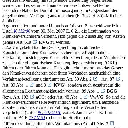
Gesetzesanwendung hinausgehende Bedeutung beigemessen
werden, und es sei unter finanziellem Gesichtswinkel keine
besondere Nähe der Durchführungsorgane zum Gegenstand der
angefochtenen Verfügung auszumachen (E. 3c/aa S. 85). Mit einer
ähnlichen
Argumentation und unter Hinweis auf diesen Entscheid wurde im
Urteil
K 112/06
vom 30. Mai 2007 E. 6.2.1 die Legitimation von
Krankenversicherern verneint, sich gegen die Zulassung von Ärzten
gemäss Art. 55a
KVG
zu wehren.
3.2.2 Umgekehrt hat die Rechtsprechung in zahlreichen
Konstellationen den Krankenversicherern die Legitimation
zuerkannt, um sich gegen Entscheide zu wehren, die zu Mehrkosten
zulasten der obligatorischen Krankenpflegeversicherung (OKP)
führen oder führen könnten. Dies gilt nicht nur dort, wo das Gesetz
den Krankenversicherern oder ihren Verbänden ausdrücklich eine
Verfahrensbeteiligung einräumt (so Art. 59 Abs. 2
, Art. 87
,
Art. 89 Abs. 1
und 3
KVG
), sondern auch gestützt auf die
allgemeinen Legitimationsklauseln von Art. 89 Abs. 1
BGG
(bzw. Art. 103
aOG) oder Art. 48 Abs. 1
VwVG
. So sind die
Krankenversicherer selbstverständlich legitimiert, um Entscheide
anzufechten, die sie zu einer Zahlung an ihre Versicherten
verpflichten (Urteil
9C 697/2010
vom 4. Januar 2011 E. 1, nicht
publ. in: BGE
137 V 31
), ebenso im Streit um die
Differenzzahlungspflicht des Wohnkantons (Art. 41 Abs. 3