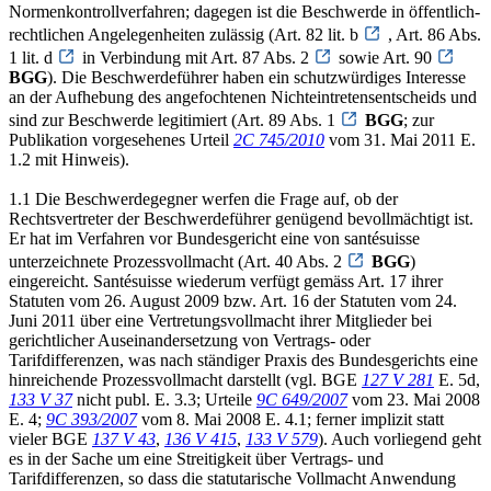
Normenkontrollverfahren; dagegen ist die Beschwerde in öffentlich-
rechtlichen Angelegenheiten zulässig (Art. 82 lit. b
, Art. 86 Abs.
1 lit. d
in Verbindung mit Art. 87 Abs. 2
sowie Art. 90
BGG
). Die Beschwerdeführer haben ein schutzwürdiges Interesse
an der Aufhebung des angefochtenen Nichteintretensentscheids und
sind zur Beschwerde legitimiert (Art. 89 Abs. 1
BGG
; zur
Publikation vorgesehenes Urteil
2C 745/2010
vom 31. Mai 2011 E.
1.2 mit Hinweis).
1.1 Die Beschwerdegegner werfen die Frage auf, ob der
Rechtsvertreter der Beschwerdeführer genügend bevollmächtigt ist.
Er hat im Verfahren vor Bundesgericht eine von santésuisse
unterzeichnete Prozessvollmacht (Art. 40 Abs. 2
BGG
)
eingereicht. Santésuisse wiederum verfügt gemäss Art. 17 ihrer
Statuten vom 26. August 2009 bzw. Art. 16 der Statuten vom 24.
Juni 2011 über eine Vertretungsvollmacht ihrer Mitglieder bei
gerichtlicher Auseinandersetzung von Vertrags- oder
Tarifdifferenzen, was nach ständiger Praxis des Bundesgerichts eine
hinreichende Prozessvollmacht darstellt (vgl. BGE
127 V 281
E. 5d,
133 V 37
nicht publ. E. 3.3; Urteile
9C 649/2007
vom 23. Mai 2008
E. 4;
9C 393/2007
vom 8. Mai 2008 E. 4.1; ferner implizit statt
vieler BGE
137 V 43
,
136 V 415
,
133 V 579
). Auch vorliegend geht
es in der Sache um eine Streitigkeit über Vertrags- und
Tarifdifferenzen, so dass die statutarische Vollmacht Anwendung