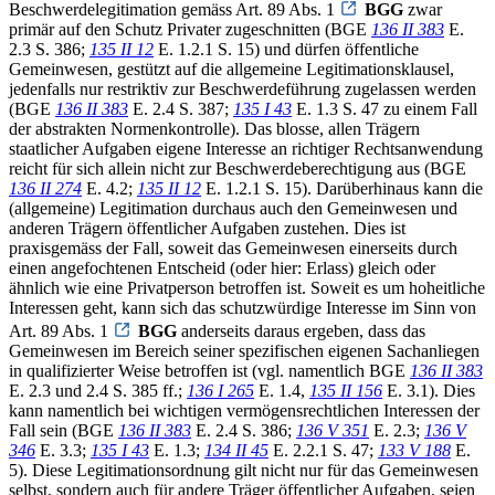
Beschwerdelegitimation gemäss Art. 89 Abs. 1
BGG
zwar
primär auf den Schutz Privater zugeschnitten (BGE
136 II 383
E.
2.3 S. 386;
135 II 12
E. 1.2.1 S. 15) und dürfen öffentliche
Gemeinwesen, gestützt auf die allgemeine Legitimationsklausel,
jedenfalls nur restriktiv zur Beschwerdeführung zugelassen werden
(BGE
136 II 383
E. 2.4 S. 387;
135 I 43
E. 1.3 S. 47 zu einem Fall
der abstrakten Normenkontrolle). Das blosse, allen Trägern
staatlicher Aufgaben eigene Interesse an richtiger Rechtsanwendung
reicht für sich allein nicht zur Beschwerdeberechtigung aus (BGE
136 II 274
E. 4.2;
135 II 12
E. 1.2.1 S. 15). Darüberhinaus kann die
(allgemeine) Legitimation durchaus auch den Gemeinwesen und
anderen Trägern öffentlicher Aufgaben zustehen. Dies ist
praxisgemäss der Fall, soweit das Gemeinwesen einerseits durch
einen angefochtenen Entscheid (oder hier: Erlass) gleich oder
ähnlich wie eine Privatperson betroffen ist. Soweit es um hoheitliche
Interessen geht, kann sich das schutzwürdige Interesse im Sinn von
Art. 89 Abs. 1
BGG
anderseits daraus ergeben, dass das
Gemeinwesen im Bereich seiner spezifischen eigenen Sachanliegen
in qualifizierter Weise betroffen ist (vgl. namentlich BGE
136 II 383
E. 2.3 und 2.4 S. 385 ff.;
136 I 265
E. 1.4,
135 II 156
E. 3.1). Dies
kann namentlich bei wichtigen vermögensrechtlichen Interessen der
Fall sein (BGE
136 II 383
E. 2.4 S. 386;
136 V 351
E. 2.3;
136 V
346
E. 3.3;
135 I 43
E. 1.3;
134 II 45
E. 2.2.1 S. 47;
133 V 188
E.
5). Diese Legitimationsordnung gilt nicht nur für das Gemeinwesen
selbst, sondern auch für andere Träger öffentlicher Aufgaben, seien