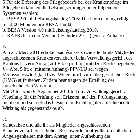
5 Für die Erfassung des Pflegebedarfs bei der Krankenpflege im
Pflegeheim können die Leistungserbringer unter folgenden
Systemen wählen:
a. BESA 99 mit Leistungskatalog 2005: Die Umrechnung erfolgt
mit 3,06 Minuten pro BESA-Punkt,
b. BESA Version 4.0 mit Leistungskatalog 2010,
c. RAI/RUG in der Version CH-Index 2011 (gemäss Anhang).
B.
Am 21. März 2011 erhoben santésuisse sowie alle ihr als Mitglieder
angeschlossenen Krankenversicherer beim Verwaltungsgericht des
Kantons Luzern Antrag auf Erlassprüfung mit dem Rechtsbegehren,
§ 4 Abs. 5 lit. c (mitsamt Anhang) PFV/LU sei wegen
Verfassungswidrigkeit bzw. Widerspruch zum übergeordneten Recht
(KVG) aufzuheben. Zudem beantragten sie Erteilung der
aufschiebenden Wirkung.
Mit Urteil vom 6. September 2011 trat das Verwaltungsgericht,
Abteilung für die Prüfung von Erlassen, auf den Prüfungsantrag
nicht ein und schrieb das Gesuch um Erteilung der aufschiebenden
Wirkung als gegenstandslos ab.
C.
Santésuisse und alle ihr als Mitglieder angeschlossenen
Krankenversicherer erheben Beschwerde in öffentlich-rechtlichen
Angelegenheiten mit dem Antrag, unter Aufhebung des