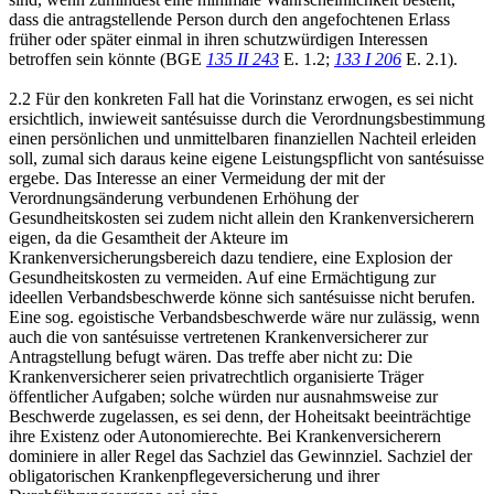
dass die antragstellende Person durch den angefochtenen Erlass
früher oder später einmal in ihren schutzwürdigen Interessen
betroffen sein könnte (BGE
135 II 243
E. 1.2;
133 I 206
E. 2.1).
2.2 Für den konkreten Fall hat die Vorinstanz erwogen, es sei nicht
ersichtlich, inwieweit santésuisse durch die Verordnungsbestimmung
einen persönlichen und unmittelbaren finanziellen Nachteil erleiden
soll, zumal sich daraus keine eigene Leistungspflicht von santésuisse
ergebe. Das Interesse an einer Vermeidung der mit der
Verordnungsänderung verbundenen Erhöhung der
Gesundheitskosten sei zudem nicht allein den Krankenversicherern
eigen, da die Gesamtheit der Akteure im
Krankenversicherungsbereich dazu tendiere, eine Explosion der
Gesundheitskosten zu vermeiden. Auf eine Ermächtigung zur
ideellen Verbandsbeschwerde könne sich santésuisse nicht berufen.
Eine sog. egoistische Verbandsbeschwerde wäre nur zulässig, wenn
auch die von santésuisse vertretenen Krankenversicherer zur
Antragstellung befugt wären. Das treffe aber nicht zu: Die
Krankenversicherer seien privatrechtlich organisierte Träger
öffentlicher Aufgaben; solche würden nur ausnahmsweise zur
Beschwerde zugelassen, es sei denn, der Hoheitsakt beeinträchtige
ihre Existenz oder Autonomierechte. Bei Krankenversicherern
dominiere in aller Regel das Sachziel das Gewinnziel. Sachziel der
obligatorischen Krankenpflegeversicherung und ihrer