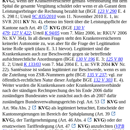
KVG
), wenn der Krankenversicherer gemäss Vereinbarung mit dem
Spital die gesamte Vergütung schuldet oder wenn er als Garant dem
Leistungserbringer die Rechnung bezahlt hat (BGE
123 V 290
E. 4
S. 298 f.; Urteil
9C 835/2010
vom 11. November 2010 E. 1, in:
SVR 2011
KV
Nr. 4), ebenso im Streit über die Leistungspflicht der
Kantone nach Art. 49
KVG
(BGE
130 V
479
;
127 V 422
; Urteil
K 94/05
vom 7. März 2006, in: RKUV 2006
Nr. KV 364). In all diesen Fragen steht den Krankenversicherern
keinerlei Autonomie zu, was aber für die Frage der Legitimation
keine Rolle spielt (dazu E. 3.1 hievor). Legitimiert sind die
Krankenkassen auch zur Beschwerde gegen sie betreffende
aufsichtsrechtliche Anordnungen (BGE
130 V 196
E. 3;
125 V 80
E. 2; Urteil
K 133/03
vom 7. Mai 2004 E. 1, in: SVR 2004
KV
Nr.
22). Santésuisse ist sodann legitimiert zur Beschwerde, wenn es um
die Zuteilung von ZSR-Nummern geht (BGE
135 V 237
; vgl. zur
öffentlich-rechtlichen Natur dieser Aufgabe BGE
132 V 303
E. 4).
Weiter wurden die Krankenkassen oder Krankenkassenverbände
nach der ständigen Rechtsprechung des bis Ende 2006 dafür
zuständigen Bundesrates wie zunächst auch des ab 2007 dafür
zuständigen Bundesverwaltungsgerichts (vgl. Art. 53
KVG
und
Art. 90a Abs. 2
KVG
) als legitimiert betrachtet, Entscheide der
Kantonsregierungen im Bereich der Spitalplanung (Art. 39
KVG
), der Tarifgenehmigung (Art. 46 Abs. 4
KVG
) oder der
ersatzweisen Tariffestlegung (Art. 47
KVG
) anzufechten (
VPB