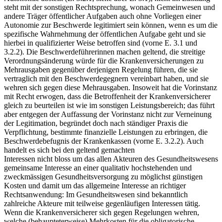
steht mit der sonstigen Rechtsprechung, wonach Gemeinwesen und
andere Träger öffentlicher Aufgaben auch ohne Vorliegen einer
Autonomie zur Beschwerde legitimiert sein können, wenn es um die
spezifische Wahrnehmung der öffentlichen Aufgabe geht und sie
hierbei in qualifizierter Weise betroffen sind (vorne E. 3.1 und
3.2.2). Die Beschwerdeführerinnen machen geltend, die streitige
Verordnungsänderung würde für die Krankenversicherungen zu
Mehrausgaben gegenüber derjenigen Regelung führen, die sie
vertraglich mit den Beschwerdegegnern vereinbart haben, und sie
wehren sich gegen diese Mehrausgaben. Insoweit hat die Vorinstanz
mit Recht erwogen, dass die Betroffenheit der Krankenversicherer
gleich zu beurteilen ist wie im sonstigen Leistungsbereich; das führt
aber entgegen der Auffassung der Vorinstanz nicht zur Verneinung
der Legitimation, begründet doch nach ständiger Praxis die
Verpflichtung, bestimmte finanzielle Leistungen zu erbringen, die
Beschwerdebefugnis der Krankenkassen (vorne E. 3.2.2). Auch
handelt es sich bei den geltend gemachten
Interessen nicht bloss um das allen Akteuren des Gesundheitswesens
gemeinsame Interesse an einer qualitativ hochstehenden und
zweckmässigen Gesundheitsversorgung zu möglichst günstigen
Kosten und damit um das allgemeine Interesse an richtiger
Rechtsanwendung: Im Gesundheitswesen sind bekanntlich
zahlreiche Akteure mit teilweise gegenläufigen Interessen tätig.
Wenn die Krankenversicherer sich gegen Regelungen wehren,
welche (behaupteterweise) Mehrkosten für die obligatorische