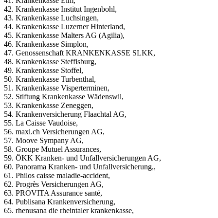
41. Krankenkasse Elm,
42. Krankenkasse Institut Ingenbohl,
43. Krankenkasse Luchsingen,
44. Krankenkasse Luzerner Hinterland,
45. Krankenkasse Malters AG (Agilia),
46. Krankenkasse Simplon,
47. Genossenschaft KRANKENKASSE SLKK,
48. Krankenkasse Steffisburg,
49. Krankenkasse Stoffel,
50. Krankenkasse Turbenthal,
51. Krankenkasse Visperterminen,
52. Stiftung Krankenkasse Wädenswil,
53. Krankenkasse Zeneggen,
54. Krankenversicherung Flaachtal AG,
55. La Caisse Vaudoise,
56. maxi.ch Versicherungen AG,
57. Moove Sympany AG,
58. Groupe Mutuel Assurances,
59. ÖKK Kranken- und Unfallversicherungen AG,
60. Panorama Kranken- und Unfallversicherung,,
61. Philos caisse maladie-accident,
62. Progrès Versicherungen AG,
63. PROVITA Assurance santé,
64. Publisana Krankenversicherung,
65. rhenusana die rheintaler krankenkasse,