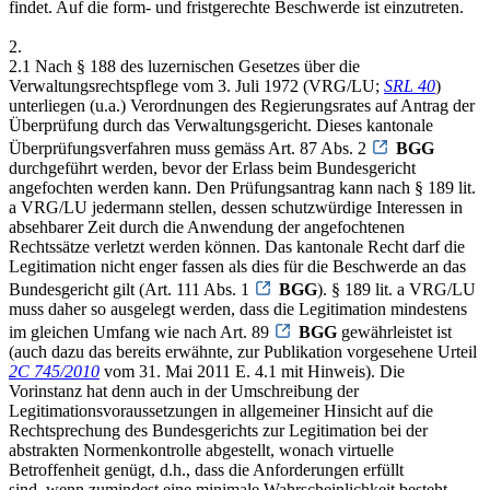
findet. Auf die form- und fristgerechte Beschwerde ist einzutreten.
2.
2.1 Nach § 188 des luzernischen Gesetzes über die
Verwaltungsrechtspflege vom 3. Juli 1972 (VRG/LU;
SRL 40
)
unterliegen (u.a.) Verordnungen des Regierungsrates auf Antrag der
Überprüfung durch das Verwaltungsgericht. Dieses kantonale
Überprüfungsverfahren muss gemäss Art. 87 Abs. 2
BGG
durchgeführt werden, bevor der Erlass beim Bundesgericht
angefochten werden kann. Den Prüfungsantrag kann nach § 189 lit.
a VRG/LU jedermann stellen, dessen schutzwürdige Interessen in
absehbarer Zeit durch die Anwendung der angefochtenen
Rechtssätze verletzt werden können. Das kantonale Recht darf die
Legitimation nicht enger fassen als dies für die Beschwerde an das
Bundesgericht gilt (Art. 111 Abs. 1
BGG
). § 189 lit. a VRG/LU
muss daher so ausgelegt werden, dass die Legitimation mindestens
im gleichen Umfang wie nach Art. 89
BGG
gewährleistet ist
(auch dazu das bereits erwähnte, zur Publikation vorgesehene Urteil
2C 745/2010
vom 31. Mai 2011 E. 4.1 mit Hinweis). Die
Vorinstanz hat denn auch in der Umschreibung der
Legitimationsvoraussetzungen in allgemeiner Hinsicht auf die
Rechtsprechung des Bundesgerichts zur Legitimation bei der
abstrakten Normenkontrolle abgestellt, wonach virtuelle
Betroffenheit genügt, d.h., dass die Anforderungen erfüllt
sind, wenn zumindest eine minimale Wahrscheinlichkeit besteht,