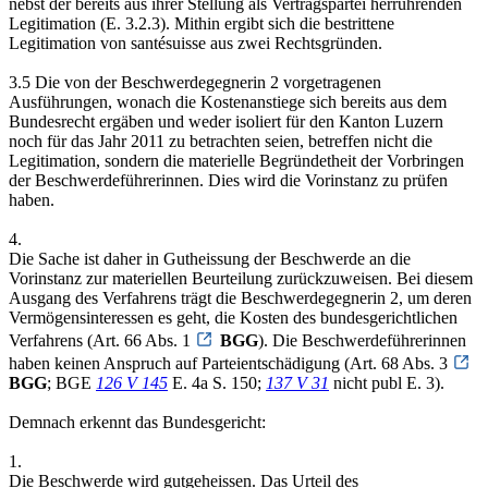
nebst der bereits aus ihrer Stellung als Vertragspartei herrührenden
Legitimation (E. 3.2.3). Mithin ergibt sich die bestrittene
Legitimation von santésuisse aus zwei Rechtsgründen.
3.5 Die von der Beschwerdegegnerin 2 vorgetragenen
Ausführungen, wonach die Kostenanstiege sich bereits aus dem
Bundesrecht ergäben und weder isoliert für den Kanton Luzern
noch für das Jahr 2011 zu betrachten seien, betreffen nicht die
Legitimation, sondern die materielle Begründetheit der Vorbringen
der Beschwerdeführerinnen. Dies wird die Vorinstanz zu prüfen
haben.
4.
Die Sache ist daher in Gutheissung der Beschwerde an die
Vorinstanz zur materiellen Beurteilung zurückzuweisen. Bei diesem
Ausgang des Verfahrens trägt die Beschwerdegegnerin 2, um deren
Vermögensinteressen es geht, die Kosten des bundesgerichtlichen
Verfahrens (Art. 66 Abs. 1
BGG
). Die Beschwerdeführerinnen
haben keinen Anspruch auf Parteientschädigung (Art. 68 Abs. 3
BGG
; BGE
126 V 145
E. 4a S. 150;
137 V 31
nicht publ E. 3).
Demnach erkennt das Bundesgericht:
1.
Die Beschwerde wird gutgeheissen. Das Urteil des