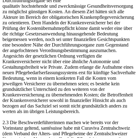
Durchführungsorgane sei eine
qualitativ hochstehende und zweckmässige Gesundheitsversorgung
zu möglichst günstigen Kosten. An diesem Ziel hätten sich alle
Akteure im Bereich der obligatorischen Krankenpflegeversicherung
zu orientieren. Dem Handeln der Krankenversicherer bei der
Prüfung der Kostenübernahmepflicht könne damit weder eine über
die richtige Gesetzesanwendung hinausgehende Bedeutung
beigemessen werden, noch sei unter finanziellen Gesichtspunkten
eine besondere Nähe der Durchführungsorgane zum Gegenstand
der angefochtenen Verordnungsbestimmung auszumachen.
Angesichts der gesetzlichen Ordnung verfügten die
Krankenversicherer nicht über eine ähnliche Autonomie und
Gestaltungsfreiheit wie Private. Zudem erlange die Aufnahme eines
neuen Pflegebedarfserfassungssystems erst für künftige Sachverhalte
Bedeutung, wenn in einem konkreten Fall die Kosten vom
jeweiligen Versicherer zu übernehmen seien; es bestehe kein
grundsätzlicher Unterschied zu den weiteren von der
Krankenversicherung zu übernehmenden Kosten; die Betroffenheit
der Krankenversicherer sowohl in finanzieller Hinsicht als auch
bezogen auf das Sachziel sei somit nicht grundsätzlich anders zu
werten als im übrigen Leistungsbereich.
2.3 Die Beschwerdeführerinnen machen wie bereits vor der
Vorinstanz geltend, santésuisse habe mit Curaviva Zentralschweiz
(dem Verband der Alters- und Pflegeheime der Zentralschweizer