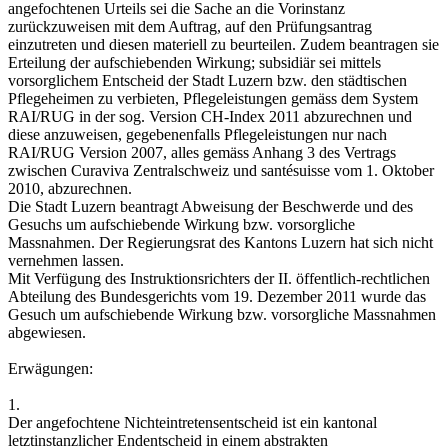
angefochtenen Urteils sei die Sache an die Vorinstanz
zurückzuweisen mit dem Auftrag, auf den Prüfungsantrag
einzutreten und diesen materiell zu beurteilen. Zudem beantragen sie
Erteilung der aufschiebenden Wirkung; subsidiär sei mittels
vorsorglichem Entscheid der Stadt Luzern bzw. den städtischen
Pflegeheimen zu verbieten, Pflegeleistungen gemäss dem System
RAI/RUG in der sog. Version CH-Index 2011 abzurechnen und
diese anzuweisen, gegebenenfalls Pflegeleistungen nur nach
RAI/RUG Version 2007, alles gemäss Anhang 3 des Vertrags
zwischen Curaviva Zentralschweiz und santésuisse vom 1. Oktober
2010, abzurechnen.
Die Stadt Luzern beantragt Abweisung der Beschwerde und des
Gesuchs um aufschiebende Wirkung bzw. vorsorgliche
Massnahmen. Der Regierungsrat des Kantons Luzern hat sich nicht
vernehmen lassen.
Mit Verfügung des Instruktionsrichters der II. öffentlich-rechtlichen
Abteilung des Bundesgerichts vom 19. Dezember 2011 wurde das
Gesuch um aufschiebende Wirkung bzw. vorsorgliche Massnahmen
abgewiesen.
Erwägungen:
1.
Der angefochtene Nichteintretensentscheid ist ein kantonal
letztinstanzlicher Endentscheid in einem abstrakten