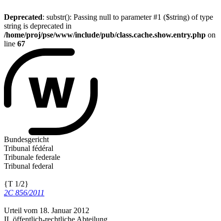
Deprecated
: substr(): Passing null to parameter #1 ($string) of type
string is deprecated in
/home/proj/pse/www/include/pub/class.cache.show.entry.php
on
line
67
Bundesgericht
Tribunal fédéral
Tribunale federale
Tribunal federal
{T 1/2}
2C 856/2011
Urteil vom 18. Januar 2012
II. öffentlich-rechtliche Abteilung