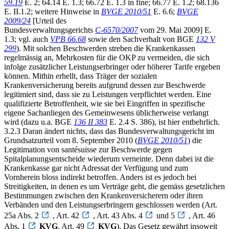
59.19
E. 2; 64.14 E. 1.3; 66.72 E. 1.3 in fine; 66.77 E. 1.2; 68.136
E. II.1.2; weitere Hinweise in
BVGE 2010/51
E. 6.6;
BVGE
2009/24
[Urteil des
Bundesverwaltungsgerichts
C-6570/2007
vom 29. Mai 2009] E.
1.3; vgl. auch
VPB 66.68
sowie den Sachverhalt von BGE
132 V
299
). Mit solchen Beschwerden streben die Krankenkassen
regelmässig an, Mehrkosten für die OKP zu vermeiden, die sich
infolge zusätzlicher Leistungserbringer oder höherer Tarife ergeben
können. Mithin erhellt, dass Träger der sozialen
Krankenversicherung bereits aufgrund dessen zur Beschwerde
legitimiert sind, dass sie zu Leistungen verpflichtet werden. Eine
qualifizierte Betroffenheit, wie sie bei Eingriffen in spezifische
eigene Sachanliegen des Gemeinwesens üblicherweise verlangt
wird (dazu u.a. BGE
136 II 383
E. 2.4 S. 386), ist hier entbehrlich.
3.2.3 Daran ändert nichts, dass das Bundesverwaltungsgericht im
Grundsatzurteil vom 8. September 2010 (
BVGE 2010/51
) die
Legitimation von santésuisse zur Beschwerde gegen
Spitalplanungsentscheide wiederum verneinte. Denn dabei ist die
Krankenkasse gar nicht Adressat der Verfügung und zum
Vornherein bloss indirekt betroffen. Anders ist es jedoch bei
Streitigkeiten, in denen es um Verträge geht, die gemäss gesetzlichen
Bestimmungen zwischen den Krankenversicherern oder ihren
Verbänden und den Leistungserbringern geschlossen werden (Art.
25a Abs. 2
, Art. 42
, Art. 43 Abs. 4
und 5
, Art. 46
Abs. 1
KVG
, Art. 49
KVG
). Das Gesetz gewährt insoweit