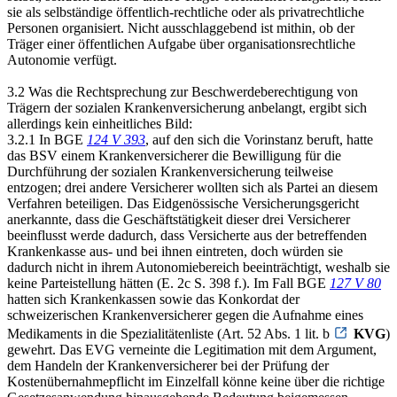
sie als selbständige öffentlich-rechtliche oder als privatrechtliche
Personen organisiert. Nicht ausschlaggebend ist mithin, ob der
Träger einer öffentlichen Aufgabe über organisationsrechtliche
Autonomie verfügt.
3.2 Was die Rechtsprechung zur Beschwerdeberechtigung von
Trägern der sozialen Krankenversicherung anbelangt, ergibt sich
allerdings kein einheitliches Bild:
3.2.1 In BGE
124 V 393
, auf den sich die Vorinstanz beruft, hatte
das BSV einem Krankenversicherer die Bewilligung für die
Durchführung der sozialen Krankenversicherung teilweise
entzogen; drei andere Versicherer wollten sich als Partei an diesem
Verfahren beteiligen. Das Eidgenössische Versicherungsgericht
anerkannte, dass die Geschäftstätigkeit dieser drei Versicherer
beeinflusst werde dadurch, dass Versicherte aus der betreffenden
Krankenkasse aus- und bei ihnen eintreten, doch würden sie
dadurch nicht in ihrem Autonomiebereich beeinträchtigt, weshalb sie
keine Parteistellung hätten (E. 2c S. 398 f.). Im Fall BGE
127 V 80
hatten sich Krankenkassen sowie das Konkordat der
schweizerischen Krankenversicherer gegen die Aufnahme eines
Medikaments in die Spezialitätenliste (Art. 52 Abs. 1 lit. b
KVG
)
gewehrt. Das EVG verneinte die Legitimation mit dem Argument,
dem Handeln der Krankenversicherer bei der Prüfung der
Kostenübernahmepflicht im Einzelfall könne keine über die richtige