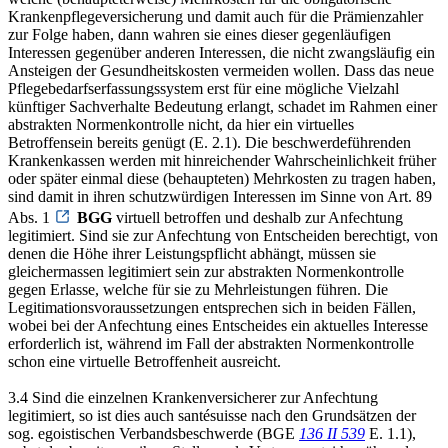
Krankenpflegeversicherung und damit auch für die Prämienzahler
zur Folge haben, dann wahren sie eines dieser gegenläufigen
Interessen gegenüber anderen Interessen, die nicht zwangsläufig ein
Ansteigen der Gesundheitskosten vermeiden wollen. Dass das neue
Pflegebedarfserfassungssystem erst für eine mögliche Vielzahl
künftiger Sachverhalte Bedeutung erlangt, schadet im Rahmen einer
abstrakten Normenkontrolle nicht, da hier ein virtuelles
Betroffensein bereits genügt (E. 2.1). Die beschwerdeführenden
Krankenkassen werden mit hinreichender Wahrscheinlichkeit früher
oder später einmal diese (behaupteten) Mehrkosten zu tragen haben,
sind damit in ihren schutzwürdigen Interessen im Sinne von Art. 89
Abs. 1
BGG
virtuell betroffen und deshalb zur Anfechtung
legitimiert. Sind sie zur Anfechtung von Entscheiden berechtigt, von
denen die Höhe ihrer Leistungspflicht abhängt, müssen sie
gleichermassen legitimiert sein zur abstrakten Normenkontrolle
gegen Erlasse, welche für sie zu Mehrleistungen führen. Die
Legitimationsvoraussetzungen entsprechen sich in beiden Fällen,
wobei bei der Anfechtung eines Entscheides ein aktuelles Interesse
erforderlich ist, während im Fall der abstrakten Normenkontrolle
schon eine virtuelle Betroffenheit ausreicht.
3.4 Sind die einzelnen Krankenversicherer zur Anfechtung
legitimiert, so ist dies auch santésuisse nach den Grundsätzen der
sog. egoistischen Verbandsbeschwerde (BGE
136 II 539
E. 1.1),