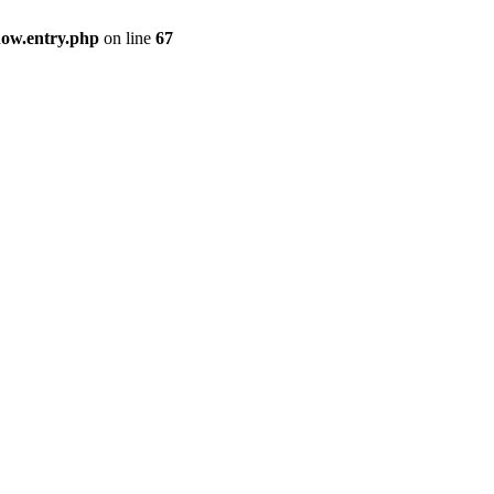
how.entry.php
on line
67