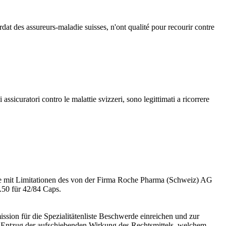
ordat des assureurs-maladie suisses, n'ont qualité pour recourir contre
ssicuratori contro le malattie svizzeri, sono legittimati a ricorrere
e mit Limitationen des von der Firma Roche Pharma (Schweiz) AG
.50 für 42/84 Caps.
ion für die Spezialitätenliste Beschwerde einreichen und zur
Entzug der aufschiebenden Wirkung des Rechtsmittels, welchem