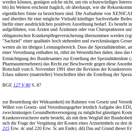
werden können, genügen solche nicht, um ein schutzwürdiges Intere
bb) Im Weitern erscheint fraglich, ob überhaupt, wie die Rekurskomm
eigentlichen Sinne zu bezeichnen sind. Die Aufnahme von XENICAL in
und überdies für eine mögliche Vielzahl künftiger Sachverhalte Bede
hiefür einer ausdrücklichen positiven Anordnung bedarf. Es besteh
aufgeführten, von Ärzten und Ärztinnen oder von Chiropraktoren und 
obligatorischen Krankenpflegeversicherung übernommen werden (vgl
"Sachziel" einer qualitativ hoch stehenden und zweckmässigen Gesundh
werten als im übrigen Leistungsbereich. Dass die Spezialitätenliste, 
einer Verordnung enthalten ist, rührt im Wesentlichen daher, dass da
Ermächtigung des Bundesamtes zur Erstellung der Spezialitätenliste (A
Pharmaunternehmen) das Recht zur Beschwerde gegen diese Anordnun
Botschaft vom 6. November 1991 über die Revision der Krankenvers
Erlass näherer (materieller) Vorschriften über die Erstellung der Spezial
BGE
127 V 80
S. 87
zur Beurteilung der Wirksamkeit) im Rahmen von Gesetz und Verordn
Willen von Gesetz- und Verordnungsgeber letztlich Aufgabe des EDI, d
zweckmässigen Gesundheitsversorgung zu möglichst günstigen Kosten er
Krankenversicherer mehr besteht, als mit dem Wegfall der Bundesbeit
sich die Frage der Vergütung der Kosten eines Arzneimittels zu den d
215
Erw. 4c und 220 Erw. 5c am Ende). dd) Das auf Grund dieser Er