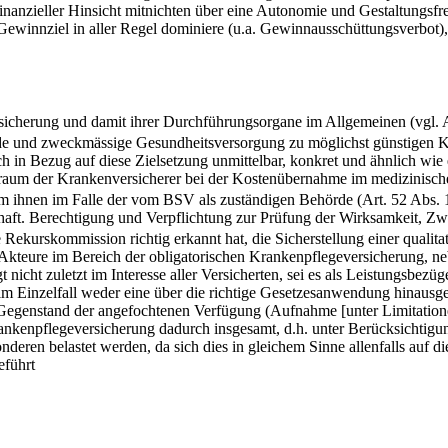
anzieller Hinsicht mitnichten über eine Autonomie und Gestaltungsfrei
winnziel in aller Regel dominiere (u.a. Gewinnausschüttungsverbot), s
rsicherung und damit ihrer Durchführungsorgane im Allgemeinen (vgl. 
hende und zweckmässige Gesundheitsversorgung zu möglichst günstigen 
h in Bezug auf diese Zielsetzung unmittelbar, konkret und ähnlich wie e
lraum der Krankenversicherer bei der Kostenübernahme im medizinische
m ihnen im Falle der vom BSV als zuständigen Behörde (Art. 52 Abs. 1
elhaft. Berechtigung und Verpflichtung zur Prüfung der Wirksamkeit, Zw
 Rekurskommission richtig erkannt hat, die Sicherstellung einer qual
 Akteure im Bereich der obligatorischen Krankenpflegeversicherung, n
t nicht zuletzt im Interesse aller Versicherten, sei es als Leistungsbe
im Einzelfall weder eine über die richtige Gesetzesanwendung hinausg
egenstand der angefochtenen Verfügung (Aufnahme [unter Limitation
ankenpflegeversicherung dadurch insgesamt, d.h. unter Berücksichtigun
deren belastet werden, da sich dies in gleichem Sinne allenfalls auf 
eführt