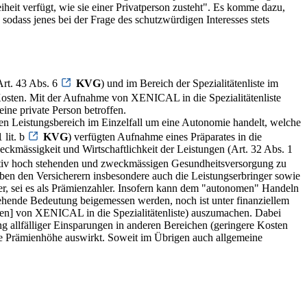
heit verfügt, wie sie einer Privatperson zusteht". Es komme dazu,
odass jenes bei der Frage des schutzwürdigen Interesses stets
Art. 43 Abs. 6
KVG
) und im Bereich der Spezialitätenliste im
Kosten. Mit der Aufnahme von XENICAL in die Spezialitätenliste
ine private Person betroffen.
n Leistungsbereich im Einzelfall um eine Autonomie handelt, welche
 lit. b
KVG
) verfügten Aufnahme eines Präparates in die
eckmässigkeit und Wirtschaftlichkeit der Leistungen (Art. 32 Abs. 1
itativ hoch stehenden und zweckmässigen Gesundheitsversorgung zu
eben den Versicherern insbesondere auch die Leistungserbringer sowie
züger, sei es als Prämienzahler. Insofern kann dem "autonomen" Handeln
ehende Bedeutung beigemessen werden, noch ist unter finanziellem
en] von XENICAL in die Spezialitätenliste) auszumachen. Dabei
g allfälliger Einsparungen in anderen Bereichen (geringere Kosten
die Prämienhöhe auswirkt. Soweit im Übrigen auch allgemeine