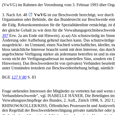
(VwVG) im Rahmen der Verordnung vom 3. Februar 1993 über Organi
3. Nach Art. 48
VwVG
ist zur Beschwerde berechtigt, wer durch 
Organisation oder Behörde, die das Bundesrecht zur Beschwerde ermä
die Eidg. Rekurskommission für die Spezialitätenliste ermächtigt, ist 
der gleiche Gehalt zu wie dem für die Verwaltungsgerichtsbeschwerde
397
Erw. 2a am Ende mit Hinweis). a) aa) Als schutzwürdig im Sinne 
Änderung oder Aufhebung geltend machen kann. Das schutzwürdige In
ausgedrückt - im Umstand, einen Nachteil wirtschaftlicher, ideeller,
bloss tatsächliche Interesse braucht somit mit dem Interesse, das dur
angefochtene Verfügung stärker als jedermann betroffen ist und in e
wenn nicht der Verfügungsadressat im materiellen Sinn, sondern ein 
Hinweisen). Das Beschwerderecht von (privaten) Verbänden beurteil
unter Umständen trotzdem zur Beschwerdeerhebung befugt, nämlich wenn
BGE
127 V 80
S. 83
Frage stehenden Interessen der Mitglieder zu vertreten hat und wenn 
Verbandsbeschwerde", vgl. ISABELLE HÄNER, Die Beteiligten im V
Verwaltungsrechtspflege des Bundes, 2. Aufl., Zürich 1998, S. 20
RHINOW/KOLLER/KISS, Öffentliches Prozessrecht und Justizverfassun
den Regelfall der Beschwerdeberechtigung privater natürlicher oder j