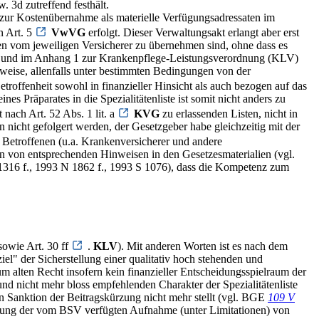
. 3d zutreffend festhält.
 zur Kostenübernahme als materielle Verfügungsadressaten im
n Art. 5
VwVG
erfolgt. Dieser Verwaltungsakt erlangt aber erst
en vom jeweiligen Versicherer zu übernehmen sind, ohne dass es
ten und im Anhang 1 zur Krankenpflege-Leistungsverordnung (KLV)
weise, allenfalls unter bestimmten Bedingungen von der
etroffenheit sowohl in finanzieller Hinsicht als auch bezogen auf das
 Präparates in die Spezialitätenliste ist somit nicht anders zu
 nach Art. 52 Abs. 1 lit. a
KVG
zu erlassenden Listen, nicht in
 nicht gefolgert werden, der Gesetzgeber habe gleichzeitig mit der
 Betroffenen (u.a. Krankenversicherer und andere
von entsprechenden Hinweisen in den Gesetzesmaterialien (vgl.
 1316 f., 1993 N 1862 f., 1993 S 1076), dass die Kompetenz zum
owie Art. 30 ff
.
KLV
). Mit anderen Worten ist es nach dem
el" der Sicherstellung einer qualitativ hoch stehenden und
m alten Recht insofern kein finanzieller Entscheidungsspielraum der
d nicht mehr bloss empfehlenden Charakter der Spezialitätenliste
en Sanktion der Beitragskürzung nicht mehr stellt (vgl. BGE
109 V
htung der vom BSV verfügten Aufnahme (unter Limitationen) von