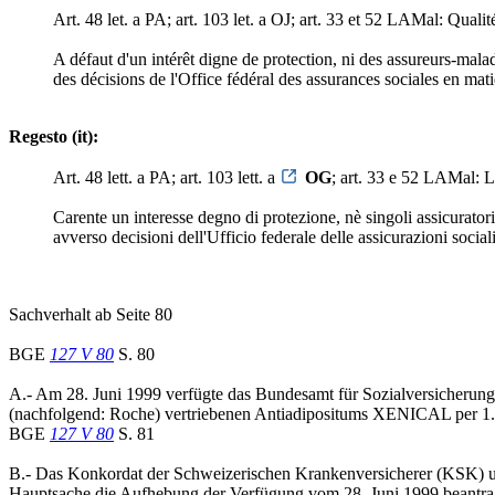
Art. 48 let. a PA; art. 103 let. a OJ; art. 33 et 52 LAMal: Qualit
A défaut d'un intérêt digne de protection, ni des assureurs-maladi
des décisions de l'Office fédéral des assurances sociales en mati
Regesto (it):
Art. 48 lett. a PA; art. 103 lett. a
OG
; art. 33 e 52 LAMal: L
Carente un interesse degno di protezione, nè singoli assicuratori 
avverso decisioni dell'Ufficio federale delle assicurazioni social
Sachverhalt ab Seite 80
BGE
127 V 80
S. 80
A.- Am 28. Juni 1999 verfügte das Bundesamt für Sozialversicheru
(nachfolgend: Roche) vertriebenen Antiadipositums XENICAL per 1. Ok
BGE
127 V 80
S. 81
B.- Das Konkordat der Schweizerischen Krankenversicherer (KSK) und
Hauptsache die Aufhebung der Verfügung vom 28. Juni 1999 beantra