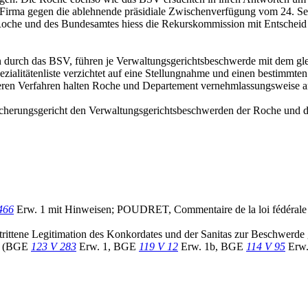
r Firma gegen die ablehnende präsidiale Zwischenverfügung vom 24. S
Roche und des Bundesamtes hiess die Rekurskommission mit Entsche
n durch das BSV, führen je Verwaltungsgerichtsbeschwerde mit dem gle
ialitätenliste verzichtet auf eine Stellungnahme und einen bestimmt
deren Verfahren halten Roche und Departement vernehmlassungsweise an
sicherungsgericht den Verwaltungsgerichtsbeschwerden der Roche und d
466
Erw. 1 mit Hinweisen; POUDRET, Commentaire de la loi fédérale d'o
trittene Legitimation des Konkordates und der Sanitas zur Beschwerd
te (BGE
123 V 283
Erw. 1, BGE
119 V 12
Erw. 1b, BGE
114 V 95
Erw.