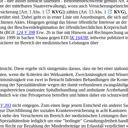
r - hier ausser Betracht fallenden - Behördenbeschwerde gemäss Art. 4
ane der mittelbaren Staatsverwaltung), wozu auch Versicherungseinric
rsicherung [Art. 1 Abs. 1
KVG
]) zählen (Art. 13 Abs. 1
KVG
),
rührt sind. Dabei geht es in erster Linie um Anordnungen, die sich a
chtenen Aktes. Hingegen genügt das blosse öffentliche Interesse an de
lung der Beschwerdelegitimation der öffentlichrechtlichen Körperschaft
icht (BGE
124 V 398
Erw. 2b in fine mit Hinweis auf Rechtsprechung
ärz 1999 in Sachen Visana gegen EDI [
K 164/98
, teilweise publiziert
cherer im Bereich der medizinischen Leistungen über
nsicht. Diese ergebe sich sinngemäss daraus, dass sie bei einer stati
nten, wenn die Kriterien der Wirksamkeit, Zweckmässigkeit und Wissen
ltnismässigkeit von zwei in Betracht fallenden Behandlungen die Koste
erung der Spezialitätenliste wegen der damit verbundenen zwangsläufig
ngsbereichen (stationäre Spitalbehandlung und ambulante Arztbehandlun
ich wie eine Privatperson betroffen und hätten daher ein schutzwürdige
 V 393
nicht entgegen. Zum einen liege jenem Entscheid ein anderer 
 zur Durchführung der sozialen Krankenversicherung in acht Kantone
 stehe den Versicherern im Bereich der medizinischen Leistungen durch
pezialitätenliste lediglich um eine "bedingte" Gestaltungsfreiheit hand
m Recht zur Bezahlung der Mindestbeiträge im Erlassfall verpflichtet 