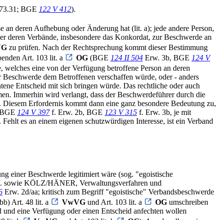
73.31; BGE
122 V 412
).
e an deren Aufhebung oder Änderung hat (lit. a); jede andere Person,
oder deren Verbände, insbesondere das Konkordat, zur Beschwerde an
VG
zu prüfen. Nach der Rechtsprechung kommt dieser Bestimmung
enden Art. 103 lit. a
OG
(BGE
124 II 504
Erw. 3b, BGE
124 V
sse, welches eine von der Verfügung betroffene Person an deren
r Beschwerde dem Betroffenen verschaffen würde, oder - anders
htene Entscheid mit sich bringen würde. Das rechtliche oder auch
immen. Immerhin wird verlangt, dass der Beschwerdeführer durch die
eht. Diesem Erfordernis kommt dann eine ganz besondere Bedeutung zu,
, BGE
124 V 397
f. Erw. 2b, BGE
123 V 315
f. Erw. 3b, je mit
 Fehlt es an einem eigenen schutzwürdigen Interesse, ist ein Verband
ng einer Beschwerde legitimiert wäre (sog. "egoistische
 ff. sowie KÖLZ/HÄNER, Verwaltungsverfahren und
6
Erw. 2d/aa; kritisch zum Begriff "egoistische" Verbandsbeschwerde
) Art. 48 lit. a
VwVG
und Art. 103 lit. a
OG
umschreiben
ind und eine Verfügung oder einen Entscheid anfechten wollen