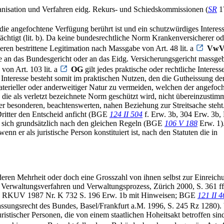
sation und Verfahren eidg. Rekurs- und Schiedskommissionen (
SR
1
die angefochtene Verfügung berührt ist und ein schutzwürdiges Interess
chtigt (lit. b). Da keine bundesrechtliche Norm Krankenversicherer 
deren bestrittene Legitimation nach Massgabe von Art. 48 lit. a
Vw
 an das Bundesgericht oder an das Eidg. Versicherungsgericht massgeb
von Art. 103 lit. a
OG
gilt jedes praktische oder rechtliche Intere
teresse besteht somit im praktischen Nutzen, den die Gutheissung de
 materieller oder anderweitiger Natur zu vermeiden, welchen der angefoc
ch die als verletzt bezeichnete Norm geschützt wird, nicht übereinzust
iner besonderen, beachtenswerten, nahen Beziehung zur Streitsache st
Dritter den Entscheid anficht (BGE
124 II 504
f. Erw. 3b, 304 Erw. 3b
t sich grundsätzlich nach den gleichen Regeln (BGE
106 V 188
Erw. 1).
 er als juristische Person konstituiert ist, nach den Statuten die in
deren Mehrheit oder doch eine Grosszahl von ihnen selbst zur Einreichu
erwaltungsverfahren und Verwaltungsprozess, Zürich 2000, S. 361
2 f.; RKUV 1987 Nr. K 732 S. 196 Erw. 1b mit Hinweisen; BGE
121 II 4
gsrecht des Bundes, Basel/Frankfurt a.M. 1996, S. 245 Rz 1280). bb
uristischer Personen, die von einem staatlichen Hoheitsakt betroffen s