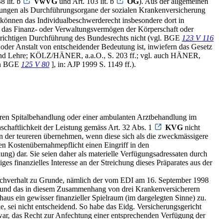
8 lit. b
VwVG
und Art. 103 lit. b
OG
). Aus der allgemeinen
htungen als Durchführungsorgane der sozialen Krankenversicherung
 können das Individualbeschwerderecht insbesondere dort in
uf das Finanz- oder Verwaltungsvermögen der Körperschaft oder
r richtigen Durchführung des Bundesrechts nicht (vgl. BGE
123 V 116
 oder Anstalt von entscheidender Bedeutung ist, inwiefern das Gesetz
 und Lehre; KÖLZ/HÄNER, a.a.O., S. 203 ff.; vgl. auch HÄNER,
 in BGE
125 V 80
], in: AJP 1999 S. 1149 ff.).
onären Spitalbehandlung oder einer ambulanten Arztbehandlung im
schaftlichkeit der Leistung gemäss Art. 32 Abs. 1
KVG
nicht
n der teureren übernehmen, wenn diese sich als die zweckmässigere
en Kostenübernahmepflicht einen Eingriff in den
g) dar. Sie seien daher als materielle Verfügungsadressaten durch
s finanzielles Interesse an der Streichung dieses Präparates aus der
Sachverhalt zu Grunde, nämlich der vom EDI am 16. September 1998
n und das in diesem Zusammenhang von drei Krankenversicherern
aus ein gewisser finanzieller Spielraum (im dargelegten Sinne) zu.
le, sei nicht entscheidend. So habe das Eidg. Versicherungsgericht
war, das Recht zur Anfechtung einer entsprechenden Verfügung der