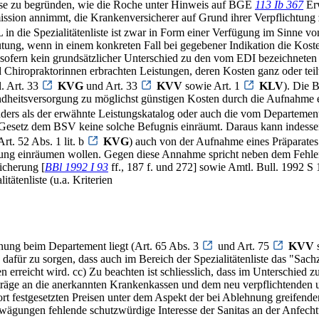
sse zu begründen, wie die Roche unter Hinweis auf BGE
113 Ib 367
Erw
ission annimmt, die Krankenversicherer auf Grund ihrer Verpflichtung
 die Spezialitätenliste ist zwar in Form einer Verfügung im Sinne vo
utung, wenn in einem konkreten Fall bei gegebener Indikation die Kost
t insofern kein grundsätzlicher Unterschied zu den vom EDI bezeichne
Chiropraktorinnen erbrachten Leistungen, deren Kosten ganz oder teil
. Art. 33
KVG
und Art. 33
KVV
sowie Art. 1
KLV
). Die B
eitsversorgung zu möglichst günstigen Kosten durch die Aufnahme eines
anders als der erwähnte Leistungskatalog oder auch die vom Departement
s Gesetz dem BSV keine solche Befugnis einräumt. Daraus kann indessen
rt. 52 Abs. 1 lit. b
KVG
) auch von der Aufnahme eines Präparates
g einräumen wollen. Gegen diese Annahme spricht neben dem Fehlen 
icherung [
BBl 1992 I 93
ff., 187 f. und 272] sowie Amtl. Bull. 1992 S
itätenliste (u.a. Kriterien
ung beim Departement liegt (Art. 65 Abs. 3
und Art. 75
KVV
s
afür zu sorgen, dass auch im Bereich der Spezialitätenliste das "Sachzi
reicht wird. cc) Zu beachten ist schliesslich, dass im Unterschied zu
räge an die anerkannten Krankenkassen und dem neu verpflichtenden un
ort festgesetzten Preisen unter dem Aspekt der bei Ablehnung greifend
wägungen fehlende schutzwürdige Interesse der Sanitas an der Anfec