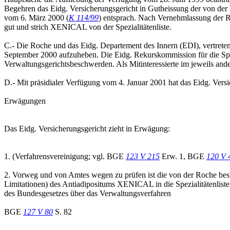
Begehren das Eidg. Versicherungsgericht in Gutheissung der von de
vom 6. März 2000 (
K 114/99
) entsprach. Nach Vernehmlassung der 
gut und strich XENICAL von der Spezialitätenliste.
C.- Die Roche und das Eidg. Departement des Innern (EDI), vertrete
September 2000 aufzuheben. Die Eidg. Rekurskommission für die Spez
Verwaltungsgerichtsbeschwerden. Als Mitinteressierte im jeweils an
D.- Mit präsidialer Verfügung vom 4. Januar 2001 hat das Eidg. Ver
Erwägungen
Das Eidg. Versicherungsgericht zieht in Erwägung:
1. (Verfahrensvereinigung; vgl. BGE
123 V 215
Erw. 1, BGE
120 V 
2. Vorweg und von Amtes wegen zu prüfen ist die von der Roche bes
Limitationen) des Antiadipositums XENICAL in die Spezialitätenlis
des Bundesgesetzes über das Verwaltungsverfahren
BGE
127 V 80
S. 82