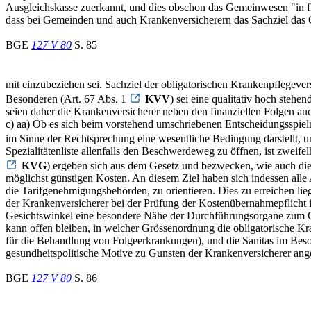
Ausgleichskasse zuerkannt, und dies obschon das Gemeinwesen "in fin
dass bei Gemeinden und auch Krankenversicherern das Sachziel das Ge
BGE
127 V 80
S. 85
mit einzubeziehen sei. Sachziel der obligatorischen Krankenpflegeve
Besonderen (Art. 67 Abs. 1
KVV
) sei eine qualitativ hoch ste
seien daher die Krankenversicherer neben den finanziellen Folgen auc
c) aa) Ob es sich beim vorstehend umschriebenen Entscheidungsspie
im Sinne der Rechtsprechung eine wesentliche Bedingung darstellt, u
Spezialitätenliste allenfalls den Beschwerdeweg zu öffnen, ist zweif
KVG
) ergeben sich aus dem Gesetz und bezwecken, wie auch die
möglichst günstigen Kosten. An diesem Ziel haben sich indessen alle
die Tarifgenehmigungsbehörden, zu orientieren. Dies zu erreichen lieg
der Krankenversicherer bei der Prüfung der Kostenübernahmepflicht 
Gesichtswinkel eine besondere Nähe der Durchführungsorgane zum G
kann offen bleiben, in welcher Grössenordnung die obligatorische Kr
für die Behandlung von Folgeerkrankungen), und die Sanitas im Beson
gesundheitspolitische Motive zu Gunsten der Krankenversicherer ang
BGE
127 V 80
S. 86