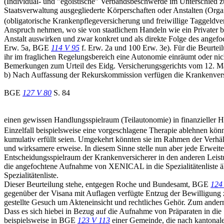
(Individual- und "egoistische" Verbandsbeschwerde im Unterschied zu
Staatsverwaltung ausgegliederte Körperschaften oder Anstalten (Org
(obligatorische Krankenpflegeversicherung und freiwillige Taggeldve
Anspruch nehmen, wo sie von staatlichem Handeln wie ein Privater be
Anstalt auswirken und zwar konkret und als direkte Folge des angefo
Erw. 5a, BGE
114 V 95
f. Erw. 2a und 100 Erw. 3e). Für die Beurtei
ihr im fraglichen Regelungsbereich eine Autonomie einräumt oder n
Bemerkungen zum Urteil des Eidg. Versicherungsgerichts vom 12. M
b) Nach Auffassung der Rekurskommission verfügen die Krankenversi
BGE
127 V 80
S. 84
einen gewissen Handlungsspielraum (Teilautonomie) in finanzieller Hi
Einzelfall beispielsweise eine vorgeschlagene Therapie ablehnen kön
kumulativ erfüllt seien. Umgekehrt könnten sie im Rahmen der Verhä
und wirksamere erweise. In diesem Sinne stelle nun aber jede Erweit
Entscheidungsspielraum der Krankenversicherer in den anderen Leistu
die angefochtene Aufnahme von XENICAL in die Spezialitätenliste ähnl
Spezialitätenliste.
Dieser Beurteilung stehe, entgegen Roche und Bundesamt, BGE
124
gegenüber der Visana mit Auflagen verfügte Entzug der Bewilligung
gestellte Gesuch um Akteneinsicht und rechtliches Gehör. Zum andern
Dass es sich hiebei in Bezug auf die Aufnahme von Präparaten in die S
beispielsweise in BGE
123 V 113
einer Gemeinde, die nach kantonale