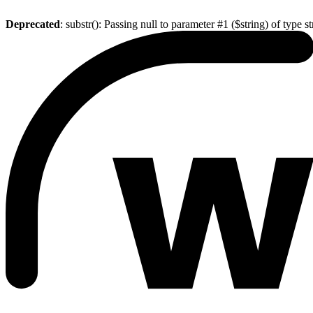
Deprecated
: substr(): Passing null to parameter #1 ($string) of type s