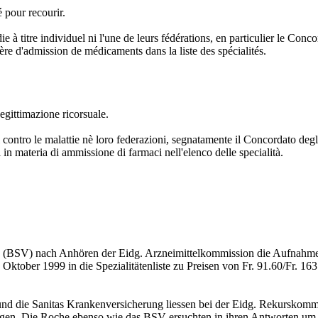
é pour recourir.
e à titre individuel ni l'une de leurs fédérations, en particulier le Conc
ère d'admission de médicaments dans la liste des spécialités.
egittimazione ricorsuale.
contro le malattie nè loro federazioni, segnatamente il Concordato degli a
i in materia di ammissione di farmaci nell'elenco delle specialità.
ng (BSV) nach Anhören der Eidg. Arzneimittelkommission die Aufnahm
tober 1999 in die Spezialitätenliste zu Preisen von Fr. 91.60/Fr. 163
 die Sanitas Krankenversicherung liessen bei der Eidg. Rekurskommiss
gen. Die Roche ebenso wie das BSV ersuchten in ihren Antworten um 