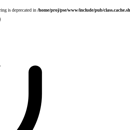
tring is deprecated in
/home/proj/pse/www/include/pub/class.cache.s