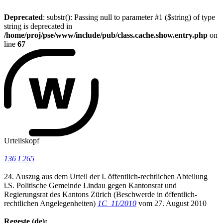
Deprecated
: substr(): Passing null to parameter #1 ($string) of type
string is deprecated in
/home/proj/pse/www/include/pub/class.cache.show.entry.php
on
line
67
Urteilskopf
136 I 265
24. Auszug aus dem Urteil der I. öffentlich-rechtlichen Abteilung
i.S. Politische Gemeinde Lindau gegen Kantonsrat und
Regierungsrat des Kantons Zürich (Beschwerde in öffentlich-
rechtlichen Angelegenheiten)
1C_11/2010
vom 27. August 2010
Regeste (de):