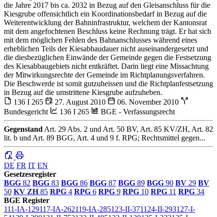
die Jahre 2017 bis ca. 2032 in Bezug auf den Gleisanschluss für die
Kiesgrube offensichtlich ein Koordinationsbedarf in Bezug auf die
Weiterentwicklung der Bahninfrastruktur, welchem der Kantonsrat
mit dem angefochtenen Beschluss keine Rechnung trägt. Er hat sich
mit dem möglichen Fehlen des Bahnanschlusses während eines
erheblichen Teils der Kiesabbaudauer nicht auseinandergesetzt und
die diesbezüglichen Einwände der Gemeinde gegen die Festsetzung
des Kiesabbaugebiets nicht entkräftet. Darin liegt eine Missachtung
der Mitwirkungsrechte der Gemeinde im Richtplanungsverfahren.
Die Beschwerde ist somit gutzuheissen und die Richtplanfestsetzung
in Bezug auf die umstrittene Kiesgrube aufzuheben.
136 I 265
27. August 2010
06. November 2010
Bundesgericht
136 I 265
BGE - Verfassungsrecht
Gegenstand
Art. 29 Abs. 2 und Art. 50 BV, Art. 85 KV/ZH, Art. 82
lit. b und Art. 89 BGG, Art. 4 und 9 f. RPG; Rechtsmittel gegen...
DE
FR
IT
EN
Gesetzesregister
BGG
82
BGG
83
BGG
86
BGG
87
BGG
89
BGG
90
BV
29
BV
50
KV ZH
85
RPG
4
RPG
6
RPG
9
RPG
10
RPG
11
RPG
34
BGE Register
111-IA-129
117-IA-262
119-IA-285
123-II-371
124-II-293
127-I-