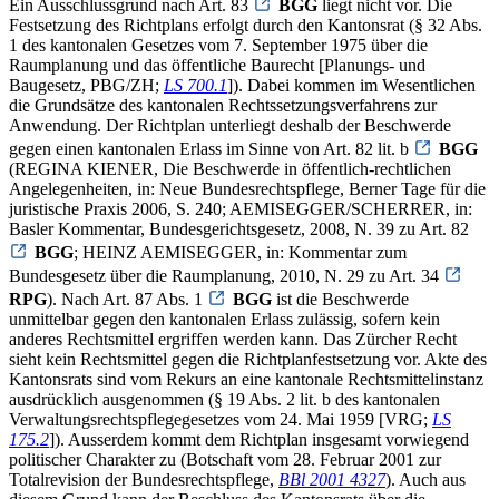
Ein Ausschlussgrund nach Art. 83
BGG
liegt nicht vor. Die
Festsetzung des Richtplans erfolgt durch den Kantonsrat (§ 32 Abs.
1 des kantonalen Gesetzes vom 7. September 1975 über die
Raumplanung und das öffentliche Baurecht [Planungs- und
Baugesetz, PBG/ZH;
LS 700.1
]). Dabei kommen im Wesentlichen
die Grundsätze des kantonalen Rechtssetzungsverfahrens zur
Anwendung. Der Richtplan unterliegt deshalb der Beschwerde
gegen einen kantonalen Erlass im Sinne von Art. 82 lit. b
BGG
(REGINA KIENER, Die Beschwerde in öffentlich-rechtlichen
Angelegenheiten, in: Neue Bundesrechtspflege, Berner Tage für die
juristische Praxis 2006, S. 240; AEMISEGGER/SCHERRER, in:
Basler Kommentar, Bundesgerichtsgesetz, 2008, N. 39 zu Art. 82
BGG
; HEINZ AEMISEGGER, in: Kommentar zum
Bundesgesetz über die Raumplanung, 2010, N. 29 zu Art. 34
RPG
). Nach Art. 87 Abs. 1
BGG
ist die Beschwerde
unmittelbar gegen den kantonalen Erlass zulässig, sofern kein
anderes Rechtsmittel ergriffen werden kann. Das Zürcher Recht
sieht kein Rechtsmittel gegen die Richtplanfestsetzung vor. Akte des
Kantonsrats sind vom Rekurs an eine kantonale Rechtsmittelinstanz
ausdrücklich ausgenommen (§ 19 Abs. 2 lit. b des kantonalen
Verwaltungsrechtspflegegesetzes vom 24. Mai 1959 [VRG;
LS
175.2
]). Ausserdem kommt dem Richtplan insgesamt vorwiegend
politischer Charakter zu (Botschaft vom 28. Februar 2001 zur
Totalrevision der Bundesrechtspflege,
BBl 2001 4327
). Auch aus