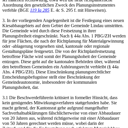
Anordnung den gesetzlichen Zweck des Planungsinstrumentes
verfehle (BGE
119 Ia 285
E. 4c S. 295 f. mit Hinweisen).
3. In der vorliegenden Angelegenheit ist die Festlegung eines neuen
Kiesabbaugebiets auf dem Gebiet der Gemeinde Lindau umstritten.
Die Gemeinde wird durch diese Festsetzung in ihrer
Planungsfreiheit eingeschränkt. Nach § 44a Abs. 1 PBG/ZH werden
für jene Flächen, die nach der Richtplanung für Materialgewinnung
oder -ablagerung vorgesehen sind, kantonale oder regionale
Gestaltungspläne festgesetzt. Die von der Richtplanfestsetzung
betroffene Fläche wird somit der Planungshoheit der Gemeinde
entzogen. Diese geht auf die kantonalen Behörden über, während
den betroffenen Gemeinden ein Anhörungsrecht verbleibt (§ 44a
Abs. 4 PBG/ZH). Diese Einschränkung planungsrechtlicher
Entscheidungsbefugnisse stellt eine Beschränkung der
Gemeindeautonomie, insbesondere der kommunalen
Planungshoheit, dar.
3.1 Die Beschwerdeführerin kritisiert in formeller Hinsicht, dass
kein genügendes Mitwirkungsverfahren stattgefunden habe. Sie
macht geltend, der Kantonsrat gehe aufgrund mangelhafter
Sachverhaltsabklärungen fälschlicherweise von einer Abbaudauer
von 20 Jahren aus, während richtigerweise mit einer Abbaudauer
von 50 Jahren gerechnet werden müsse, wobei darin der