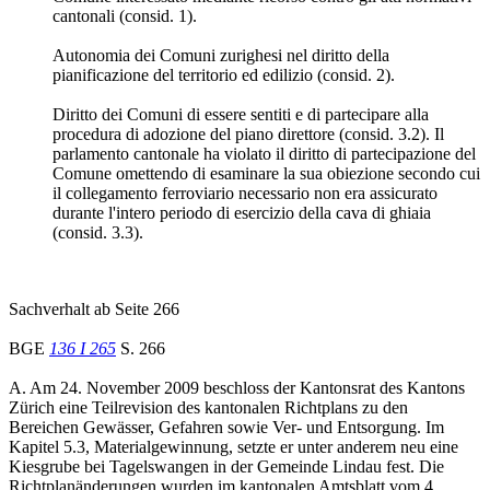
cantonali (consid. 1).
Autonomia dei Comuni zurighesi nel diritto della
pianificazione del territorio ed edilizio (consid. 2).
Diritto dei Comuni di essere sentiti e di partecipare alla
procedura di adozione del piano direttore (consid. 3.2). Il
parlamento cantonale ha violato il diritto di partecipazione del
Comune omettendo di esaminare la sua obiezione secondo cui
il collegamento ferroviario necessario non era assicurato
durante l'intero periodo di esercizio della cava di ghiaia
(consid. 3.3).
Sachverhalt ab Seite 266
BGE
136 I 265
S. 266
A. Am 24. November 2009 beschloss der Kantonsrat des Kantons
Zürich eine Teilrevision des kantonalen Richtplans zu den
Bereichen Gewässer, Gefahren sowie Ver- und Entsorgung. Im
Kapitel 5.3, Materialgewinnung, setzte er unter anderem neu eine
Kiesgrube bei Tagelswangen in der Gemeinde Lindau fest. Die
Richtplanänderungen wurden im kantonalen Amtsblatt vom 4.