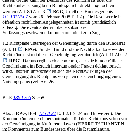
diesem Grund kann der Beschluss des Kantonsrats über die
Richtplanfestsetzung beim Bundesgericht direkt angefochten
werden (Art. 86 Abs. 3
BGG
; Urteil des Bundesgerichts
1C_101/2007
vom 26. Februar 2008 E. 1.4). Die Beschwerde in
öffentlich-rechtlichen Angelegenheiten ist somit grundsätzlich
zulässig. Die eventualiter erhobene subsidiäre
Verfassungsbeschwerde kommt somit nicht zum Zug.
1.2 Richtpläne unterliegen der Genehmigung durch den Bundesrat
(Art. 11
RPG
). Für den Bund und die Nachbarkantone werden
Richtpläne erst mit dieser Genehmigung verbindlich (Art. 11 Abs. 2
RPG
). Daraus ergibt sich e contrario, dass die bundesrätliche
Genehmigung im Bereich innerkantonaler Fragen deklaratorisch
wirkt. Insofern unterscheiden sich die Rechtswirkungen der
Genehmigung des Richtplans von jenen der Genehmigung eines
Nutzungsplans (vgl. Art. 26
BGE
136 I 265
S. 268
Abs. 3
RPG
; BGE
135 II 22
E. 1.2.1 S. 24 mit Hinweisen). Die
Kantone können den innerkantonalen Teil des Richtplans schon vor
der Genehmigung in Kraft treten lassen (PIERRE TSCHANNEN,
in: Kommentar zum Bundesgesetz über die Raumplanung,