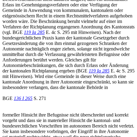
Erlass im Genehmigungsverfahren oder eine Verfügung der
Gemeinde in Anwendung von kommunalem, kantonalem oder
eidgenössischem Recht in einem Rechtsmittelverfahren aufgehoben
worden wäre. Die Beschränkung beruht vielmehr auf einer im
Verfahren der Richtplanung ergangenen Anordnung des Kantonsrats
(vgl. BGE
119 Ia 285
E. 4c S. 295 mit Hinweisen). Nach der
bundesgerichtlichen Praxis kann der kantonale Gesetzgeber durch
Gesetzesänderung die von ihm einmal gezogenen Schranken der
Autonomie nachträglich enger ziehen, solange nicht irgendwelche
unmittelbar durch die Verfassung gewährleisteten Befugnisse oder
Anforderungen berührt werden. Gleiches gilt für
Autonomiebeschränkungen, die sich durch Erlass oder Änderung
der kantonalen Richtplanung ergeben (BGE
119 Ia 285
E. 4c S. 295
mit Hinweisen). Wird eine Gemeinde in dieser Weise durch eine
kantonale Anordnung in ihrer Autonomie eingeschränkt, so kann sie
insbesondere verlangen, dass die kantonale Behörde in
BGE
136 I 265
S. 271
formeller Hinsicht ihre Befugnisse nicht überschreitet und korrekt
vorgeht und dass sie in materieller Hinsicht die kantonal- und
bundesrechtlichen Vorschriften im autonomen Bereich nicht verletzt.
Sie kann insbesondere vorbringen, der Eingriff in ihre Autonomie
sei materiell rechtswidrig, etwa weil die neue richtplanerische