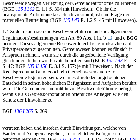
Beschwerde wegen Verletzung der Gemeindeautonomie zu erheben
(BGE
135 I 302
E. 1.1 S. 304 mit Hinweisen). Ob ihr die
beanspruchte Autonomie tatsächlich zukommt, ist eine Frage der
materiellen Beurteilung (BGE
135 I 43
E. 1.2 S. 45 mit Hinweisen).
1.4 Zudem kann sich die Beschwerdeführerin auf die allgemeinen
Legitimationsbestimmungen von Art. 89 Abs. 1 lit. b
und c
BGG
berufen. Dieses allgemeine Beschwerderecht ist grundsätzlich auf
Privatpersonen zugeschnitten. Gemeinwesen können es für sich in
Anspruch nehmen, wenn sie durch die angefochtene Verfügung
gleich oder ähnlich wie Private betroffen sind (BGE
135 I 43
E. 1.3
S. 47; BGE
135 II 156
E. 3.1 S. 157; je mit Hinweisen). Nach der
Rechtsprechung kann jedoch ein Gemeinwesen auch zur
Beschwerde legitimiert sein, wenn es durch den angefochtenen
Entscheid in seinen hoheitlichen Befugnissen und Aufgaben berührt
wird. Die Gemeinden sind mithin zur Beschwerdeführung befugt,
wenn sie als Gebietskorporationen öffentliche Anliegen wie den
Schutz der Einwohner zu
BGE
136 I 265
S. 269
vertreten haben und insofern durch Einwirkungen, welche von
Bauten und Anlagen ausgehen, in hoheitlichen Befugnissen
betroffen werden (vgl. BGE
131 II 753
E. 4.3.3 S. 759 f.; BGE
124