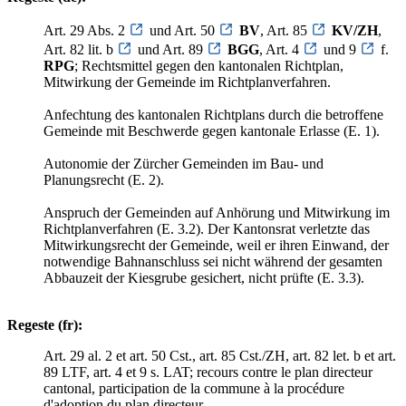
Art. 29 Abs. 2
und Art. 50
BV
, Art. 85
KV/ZH
,
Art. 82 lit. b
und Art. 89
BGG
, Art. 4
und 9
f.
RPG
; Rechtsmittel gegen den kantonalen Richtplan,
Mitwirkung der Gemeinde im Richtplanverfahren.
Anfechtung des kantonalen Richtplans durch die betroffene
Gemeinde mit Beschwerde gegen kantonale Erlasse (E. 1).
Autonomie der Zürcher Gemeinden im Bau- und
Planungsrecht (E. 2).
Anspruch der Gemeinden auf Anhörung und Mitwirkung im
Richtplanverfahren (E. 3.2). Der Kantonsrat verletzte das
Mitwirkungsrecht der Gemeinde, weil er ihren Einwand, der
notwendige Bahnanschluss sei nicht während der gesamten
Abbauzeit der Kiesgrube gesichert, nicht prüfte (E. 3.3).
Regeste (fr):
Art. 29 al. 2 et art. 50 Cst., art. 85 Cst./ZH, art. 82 let. b et art.
89 LTF, art. 4 et 9 s. LAT; recours contre le plan directeur
cantonal, participation de la commune à la procédure
d'adoption du plan directeur.