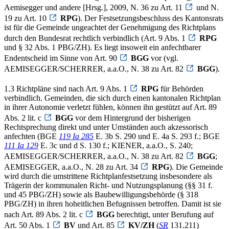
Aemisegger und andere [Hrsg.], 2009, N. 36 zu Art. 11
und N.
19 zu Art. 10
RPG
). Der Festsetzungsbeschluss des Kantonsrats
ist für die Gemeinde ungeachtet der Genehmigung des Richtplans
durch den Bundesrat rechtlich verbindlich (Art. 9 Abs. 1
RPG
und § 32 Abs. 1 PBG/ZH). Es liegt insoweit ein anfechtbarer
Endentscheid im Sinne von Art. 90
BGG
vor (vgl.
AEMISEGGER/SCHERRER, a.a.O., N. 38 zu Art. 82
BGG
).
1.3 Richtpläne sind nach Art. 9 Abs. 1
RPG
für Behörden
verbindlich. Gemeinden, die sich durch einen kantonalen Richtplan
in ihrer Autonomie verletzt fühlen, können ihn gestützt auf Art. 89
Abs. 2 lit. c
BGG
vor dem Hintergrund der bisherigen
Rechtsprechung direkt und unter Umständen auch akzessorisch
anfechten (BGE
119 Ia 285
E. 3b S. 290 und E. 4a S. 293 f.; BGE
111 Ia 129
E. 3c und d S. 130 f.; KIENER, a.a.O., S. 240;
AEMISEGGER/SCHERRER, a.a.O., N. 38 zu Art. 82
BGG
;
AEMISEGGER, a.a.O., N. 28 zu Art. 34
RPG
). Die Gemeinde
wird durch die umstrittene Richtplanfestsetzung insbesondere als
Trägerin der kommunalen Richt- und Nutzungsplanung (§§ 31 f.
und 45 PBG/ZH) sowie als Baubewilligungsbehörde (§ 318
PBG/ZH) in ihren hoheitlichen Befugnissen betroffen. Damit ist sie
nach Art. 89 Abs. 2 lit. c
BGG
berechtigt, unter Berufung auf
Art. 50 Abs. 1
BV
und Art. 85
KV/ZH
(
SR
131.211)