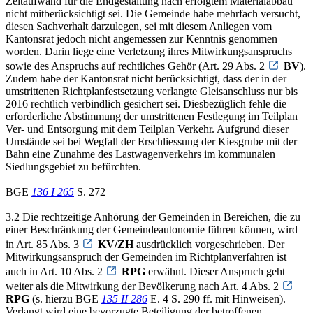
Zeitaufwand für die Endgestaltung nach erfolgtem Materialabbau
nicht mitberücksichtigt sei. Die Gemeinde habe mehrfach versucht,
diesen Sachverhalt darzulegen, sei mit diesem Anliegen vom
Kantonsrat jedoch nicht angemessen zur Kenntnis genommen
worden. Darin liege eine Verletzung ihres Mitwirkungsanspruchs
sowie des Anspruchs auf rechtliches Gehör (Art. 29 Abs. 2
BV
).
Zudem habe der Kantonsrat nicht berücksichtigt, dass der in der
umstrittenen Richtplanfestsetzung verlangte Gleisanschluss nur bis
2016 rechtlich verbindlich gesichert sei. Diesbezüglich fehle die
erforderliche Abstimmung der umstrittenen Festlegung im Teilplan
Ver- und Entsorgung mit dem Teilplan Verkehr. Aufgrund dieser
Umstände sei bei Wegfall der Erschliessung der Kiesgrube mit der
Bahn eine Zunahme des Lastwagenverkehrs im kommunalen
Siedlungsgebiet zu befürchten.
BGE
136 I 265
S. 272
3.2 Die rechtzeitige Anhörung der Gemeinden in Bereichen, die zu
einer Beschränkung der Gemeindeautonomie führen können, wird
in Art. 85 Abs. 3
KV/ZH
ausdrücklich vorgeschrieben. Der
Mitwirkungsanspruch der Gemeinden im Richtplanverfahren ist
auch in Art. 10 Abs. 2
RPG
erwähnt. Dieser Anspruch geht
weiter als die Mitwirkung der Bevölkerung nach Art. 4 Abs. 2
RPG
(s. hierzu BGE
135 II 286
E. 4 S. 290 ff. mit Hinweisen).
Verlangt wird eine bevorzugte Beteiligung der betroffenen