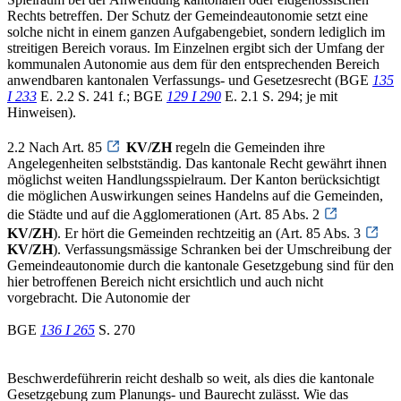
Rechts betreffen. Der Schutz der Gemeindeautonomie setzt eine
solche nicht in einem ganzen Aufgabengebiet, sondern lediglich im
streitigen Bereich voraus. Im Einzelnen ergibt sich der Umfang der
kommunalen Autonomie aus dem für den entsprechenden Bereich
anwendbaren kantonalen Verfassungs- und Gesetzesrecht (BGE
135
I 233
E. 2.2 S. 241 f.; BGE
129 I 290
E. 2.1 S. 294; je mit
Hinweisen).
2.2 Nach Art. 85
KV/ZH
regeln die Gemeinden ihre
Angelegenheiten selbstständig. Das kantonale Recht gewährt ihnen
möglichst weiten Handlungsspielraum. Der Kanton berücksichtigt
die möglichen Auswirkungen seines Handelns auf die Gemeinden,
die Städte und auf die Agglomerationen (Art. 85 Abs. 2
KV/ZH
). Er hört die Gemeinden rechtzeitig an (Art. 85 Abs. 3
KV/ZH
). Verfassungsmässige Schranken bei der Umschreibung der
Gemeindeautonomie durch die kantonale Gesetzgebung sind für den
hier betroffenen Bereich nicht ersichtlich und auch nicht
vorgebracht. Die Autonomie der
BGE
136 I 265
S. 270
Beschwerdeführerin reicht deshalb so weit, als dies die kantonale
Gesetzgebung zum Planungs- und Baurecht zulässt. Wie das