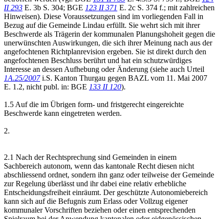
II 293
E. 3b S. 304; BGE
123 II 371
E. 2c S. 374 f.; mit zahlreichen
Hinweisen). Diese Voraussetzungen sind im vorliegenden Fall in
Bezug auf die Gemeinde Lindau erfüllt. Sie wehrt sich mit ihrer
Beschwerde als Trägerin der kommunalen Planungshoheit gegen die
unerwünschten Auswirkungen, die sich ihrer Meinung nach aus der
angefochtenen Richtplanrevision ergeben. Sie ist direkt durch den
angefochtenen Beschluss berührt und hat ein schutzwürdiges
Interesse an dessen Aufhebung oder Änderung (siehe auch Urteil
1A.25/2007
i.S. Kanton Thurgau gegen BAZL vom 11. Mai 2007
E. 1.2, nicht publ. in: BGE
133 II 120
).
1.5 Auf die im Übrigen form- und fristgerecht eingereichte
Beschwerde kann eingetreten werden.
2.
2.1 Nach der Rechtsprechung sind Gemeinden in einem
Sachbereich autonom, wenn das kantonale Recht diesen nicht
abschliessend ordnet, sondern ihn ganz oder teilweise der Gemeinde
zur Regelung überlässt und ihr dabei eine relativ erhebliche
Entscheidungsfreiheit einräumt. Der geschützte Autonomiebereich
kann sich auf die Befugnis zum Erlass oder Vollzug eigener
kommunaler Vorschriften beziehen oder einen entsprechenden
Spielraum bei der Anwendung kantonalen oder eidgenössischen