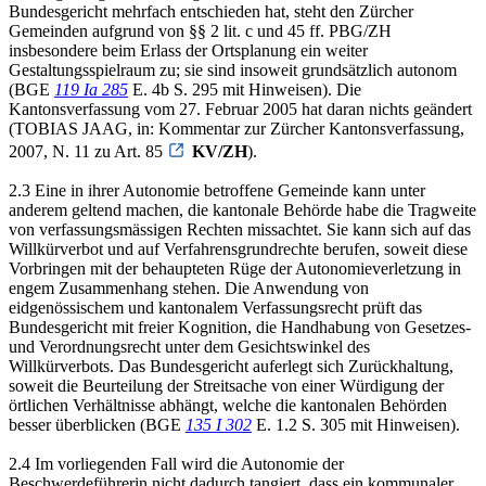
Bundesgericht mehrfach entschieden hat, steht den Zürcher
Gemeinden aufgrund von §§ 2 lit. c und 45 ff. PBG/ZH
insbesondere beim Erlass der Ortsplanung ein weiter
Gestaltungsspielraum zu; sie sind insoweit grundsätzlich autonom
(BGE
119 Ia 285
E. 4b S. 295 mit Hinweisen). Die
Kantonsverfassung vom 27. Februar 2005 hat daran nichts geändert
(TOBIAS JAAG, in: Kommentar zur Zürcher Kantonsverfassung,
2007, N. 11 zu Art. 85
KV/ZH
).
2.3 Eine in ihrer Autonomie betroffene Gemeinde kann unter
anderem geltend machen, die kantonale Behörde habe die Tragweite
von verfassungsmässigen Rechten missachtet. Sie kann sich auf das
Willkürverbot und auf Verfahrensgrundrechte berufen, soweit diese
Vorbringen mit der behaupteten Rüge der Autonomieverletzung in
engem Zusammenhang stehen. Die Anwendung von
eidgenössischem und kantonalem Verfassungsrecht prüft das
Bundesgericht mit freier Kognition, die Handhabung von Gesetzes-
und Verordnungsrecht unter dem Gesichtswinkel des
Willkürverbots. Das Bundesgericht auferlegt sich Zurückhaltung,
soweit die Beurteilung der Streitsache von einer Würdigung der
örtlichen Verhältnisse abhängt, welche die kantonalen Behörden
besser überblicken (BGE
135 I 302
E. 1.2 S. 305 mit Hinweisen).
2.4 Im vorliegenden Fall wird die Autonomie der
Beschwerdeführerin nicht dadurch tangiert, dass ein kommunaler