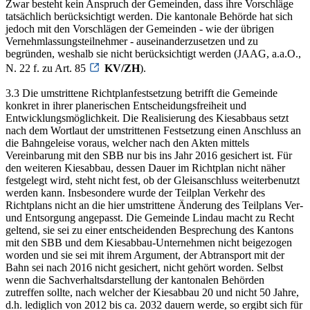
Zwar besteht kein Anspruch der Gemeinden, dass ihre Vorschläge
tatsächlich berücksichtigt werden. Die kantonale Behörde hat sich
jedoch mit den Vorschlägen der Gemeinden - wie der übrigen
Vernehmlassungsteilnehmer - auseinanderzusetzen und zu
begründen, weshalb sie nicht berücksichtigt werden (JAAG, a.a.O.,
N. 22 f. zu Art. 85
KV/ZH
).
3.3 Die umstrittene Richtplanfestsetzung betrifft die Gemeinde
konkret in ihrer planerischen Entscheidungsfreiheit und
Entwicklungsmöglichkeit. Die Realisierung des Kiesabbaus setzt
nach dem Wortlaut der umstrittenen Festsetzung einen Anschluss an
die Bahngeleise voraus, welcher nach den Akten mittels
Vereinbarung mit den SBB nur bis ins Jahr 2016 gesichert ist. Für
den weiteren Kiesabbau, dessen Dauer im Richtplan nicht näher
festgelegt wird, steht nicht fest, ob der Gleisanschluss weiterbenutzt
werden kann. Insbesondere wurde der Teilplan Verkehr des
Richtplans nicht an die hier umstrittene Änderung des Teilplans Ver-
und Entsorgung angepasst. Die Gemeinde Lindau macht zu Recht
geltend, sie sei zu einer entscheidenden Besprechung des Kantons
mit den SBB und dem Kiesabbau-Unternehmen nicht beigezogen
worden und sie sei mit ihrem Argument, der Abtransport mit der
Bahn sei nach 2016 nicht gesichert, nicht gehört worden. Selbst
wenn die Sachverhaltsdarstellung der kantonalen Behörden
zutreffen sollte, nach welcher der Kiesabbau 20 und nicht 50 Jahre,
d.h. lediglich von 2012 bis ca. 2032 dauern werde, so ergibt sich für