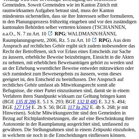
Gemeinden. Soweit Gemeinden wie im Kanton Zürich mit
raumwirksamen Aufgaben betraut sind, muss der Kanton
mindestens sicherstellen, dass sie ihre Interessen selber formulieren,
in den Planungsprozess frühzeitig eingeben und vor den zuständigen
kantonalen Behörden selber vertreten können (TSCHANNEN,
a.a.O., N. 7 zu Art. 10
RPG
; WALDMANN/HÄNNI,
Raumplanungsgesetz, 2006, Rz. 5 zu Art. 10
RPG
). Aus dem
Anspruch auf rechtliches Gehör ergibt sich zudem insbesondere das
Recht der Betroffenen, sich vor Erlass eines Entscheids zur Sache
zu äussern, erhebliche Beweise beizubringen, Einsicht in die Akten
zu nehmen, mit erheblichen Beweisanträgen gehört zu werden und
an der Erhebung wesentlicher Beweise entweder mitzuwirken oder
sich zumindest zum Beweisergebnis zu äussern, wenn dieses
geeignet ist, den Entscheid zu beeinflussen. Der Anspruch auf
rechtliches Gehör umfasst als Mitwirkungsrecht somit alle
Befugnisse, die einer Partei einzuräumen sind, damit sie in einem
Verfahren ihren Standpunkt wirksam zur Geltung bringen kann
(BGE
135 II 286
E. 5.1 S. 293; BGE
132 II 485
E. 3.2 S. 494;
BGE
127 I 54
E. 2b S. 56; BGE
117 Ia 262
E. 4b S. 268; je mit
Hinweisen). Solche Mitwirkungsrechte sind den Gemeinden in
Bezug auf Richtplanfestsetzungen, die auf eine Beschränkung ihrer
Autonomie in der Raumplanung ausgerichtet sind, umfassend zu
gewähren. Die Stellungnahmen sind in einem Zeitpunkt einzuholen,
in welchem sie noch in die Entscheidungen einfliessen können.