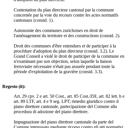
Contestation du plan directeur cantonal par la commune
concernée par la voie du recours contre les actes normatifs
cantonaux (consid. 1).
Autonomie des communes zurichoises en droit de
l'aménagement du territoire et des constructions (consid. 2).
Droit des communes d'être entendues et de participer à la
procédure d'adoption du plan directeur (consid. 3.2). Le
Grand Conseil a violé le droit de participer de la commune en
n'examinant pas son objection, selon laquelle la liaison
ferroviaire nécessaire n'était pas assurée pendant toute la
période d'exploitation de la gravière (consid. 3.3).
Regesto (it):
Art. 29 cpv. 2 e art. 50 Cost., art. 85 Cost./ZH, art. 82 lett. b e
art. 89 LTF, art. 4 e 9 seg. LPT; rimedio giuridico contro il
piano direttore cantonale, partecipazione del Comune alla
procedura di adozione del piano direttore.
Impugnazione del piano direttore cantonale da parte del
Comune interessato mediante ricorso contro gli atti normativi