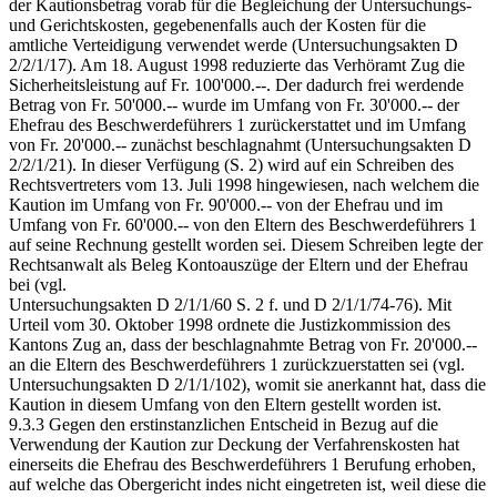
der Kautionsbetrag vorab für die Begleichung der Untersuchungs-
und Gerichtskosten, gegebenenfalls auch der Kosten für die
amtliche Verteidigung verwendet werde (Untersuchungsakten D
2/2/1/17). Am 18. August 1998 reduzierte das Verhöramt Zug die
Sicherheitsleistung auf Fr. 100'000.--. Der dadurch frei werdende
Betrag von Fr. 50'000.-- wurde im Umfang von Fr. 30'000.-- der
Ehefrau des Beschwerdeführers 1 zurückerstattet und im Umfang
von Fr. 20'000.-- zunächst beschlagnahmt (Untersuchungsakten D
2/2/1/21). In dieser Verfügung (S. 2) wird auf ein Schreiben des
Rechtsvertreters vom 13. Juli 1998 hingewiesen, nach welchem die
Kaution im Umfang von Fr. 90'000.-- von der Ehefrau und im
Umfang von Fr. 60'000.-- von den Eltern des Beschwerdeführers 1
auf seine Rechnung gestellt worden sei. Diesem Schreiben legte der
Rechtsanwalt als Beleg Kontoauszüge der Eltern und der Ehefrau
bei (vgl.
Untersuchungsakten D 2/1/1/60 S. 2 f. und D 2/1/1/74-76). Mit
Urteil vom 30. Oktober 1998 ordnete die Justizkommission des
Kantons Zug an, dass der beschlagnahmte Betrag von Fr. 20'000.--
an die Eltern des Beschwerdeführers 1 zurückzuerstatten sei (vgl.
Untersuchungsakten D 2/1/1/102), womit sie anerkannt hat, dass die
Kaution in diesem Umfang von den Eltern gestellt worden ist.
9.3.3 Gegen den erstinstanzlichen Entscheid in Bezug auf die
Verwendung der Kaution zur Deckung der Verfahrenskosten hat
einerseits die Ehefrau des Beschwerdeführers 1 Berufung erhoben,
auf welche das Obergericht indes nicht eingetreten ist, weil diese die