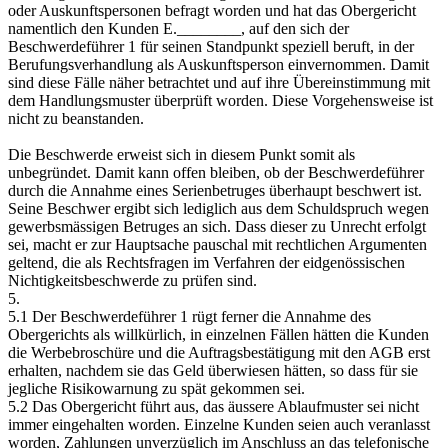
oder Auskunftspersonen befragt worden und hat das Obergericht
namentlich den Kunden E.________, auf den sich der
Beschwerdeführer 1 für seinen Standpunkt speziell beruft, in der
Berufungsverhandlung als Auskunftsperson einvernommen. Damit
sind diese Fälle näher betrachtet und auf ihre Übereinstimmung mit
dem Handlungsmuster überprüft worden. Diese Vorgehensweise ist
nicht zu beanstanden.
Die Beschwerde erweist sich in diesem Punkt somit als
unbegründet. Damit kann offen bleiben, ob der Beschwerdeführer
durch die Annahme eines Serienbetruges überhaupt beschwert ist.
Seine Beschwer ergibt sich lediglich aus dem Schuldspruch wegen
gewerbsmässigen Betruges an sich. Dass dieser zu Unrecht erfolgt
sei, macht er zur Hauptsache pauschal mit rechtlichen Argumenten
geltend, die als Rechtsfragen im Verfahren der eidgenössischen
Nichtigkeitsbeschwerde zu prüfen sind.
5.
5.1 Der Beschwerdeführer 1 rügt ferner die Annahme des
Obergerichts als willkürlich, in einzelnen Fällen hätten die Kunden
die Werbebroschüre und die Auftragsbestätigung mit den AGB erst
erhalten, nachdem sie das Geld überwiesen hätten, so dass für sie
jegliche Risikowarnung zu spät gekommen sei.
5.2 Das Obergericht führt aus, das äussere Ablaufmuster sei nicht
immer eingehalten worden. Einzelne Kunden seien auch veranlasst
worden, Zahlungen unverzüglich im Anschluss an das telefonische