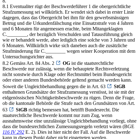
8.
8.1 Eventualiter rügt der Beschwerdeführer 1 die obergerichtliche
Strafzumessung sei willkürlich. Er wendet sich dabei in erster Linie
dagegen, dass das Obergericht bei ihm für den gewerbsmässigen
Betrug und die Urkundenfälschung eine Einsatzstrafe von 4 Jahren
und 6 Monaten für angemessen erachte, beim Mitangeklagten
C.________, der bezüglich Verschulden und Tatausführung gleich
wie er behandelt werde, aber lediglich eine solche von 3 Jahren und
6 Monaten. Willkürlich wirke sich daneben auch die zusätzliche
Strafminderung für C.________ wegen seiner Kooperation mit dem
Untersuchungsrichter aus.
8.2 Gemäss Art. 84 Abs. 2
OG
ist die staatsrechtliche
Beschwerde nur zulässig, wenn die behauptete Rechtsverletzung
nicht sonstwie durch Klage oder Rechtsmittel beim Bundesgericht
oder einer anderen Bundesbehörde geltend gemacht werden kann.
Soweit die Ungleichbehandlung gegen die in Art. 63
StGB
enthaltenen Grundsätze der Strafzumessung verstösst, ist sie mit der
eidgenössischen Nichtigkeitsbeschwerde zu rügen. Denn die Frage,
ob die kantonale Behörde die Strafe nach den Grundsätzen von Art.
63
StGB
richtig bemessen hat, betrifft Bundesrecht. Die
staatsrechtliche Beschwerde kommt nur zum Zug, wenn
ausnahmsweise eine unzulässige Ungleichbehandlung vorliegt, ohne
dass die bundesrechtlichen Zumessungsregeln verletzt wären (BGE
116 IV 292
E. 2). Dies ist hier nicht der Fall. Auf die Beschwerde
kann in diesem Punkt daher nicht eingetreten werden.