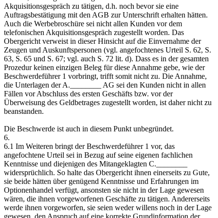
Akquisitionsgespräch zu tätigen, d.h. noch bevor sie eine
Auftragsbestätigung mit den AGB zur Unterschrift erhalten hätten.
Auch die Werbebroschüre sei nicht allen Kunden vor dem
telefonischen Akquisitionsgespräch zugestellt worden. Das
Obergericht verweist in dieser Hinsicht auf die Einvernahme der
Zeugen und Auskunftspersonen (vgl. angefochtenes Urteil S. 62, S.
63, S. 65 und S. 67; vgl. auch S. 72 lit. d). Dass es in der gesamten
Prozedur keinen einzigen Beleg für diese Annahme gebe, wie der
Beschwerdeführer 1 vorbringt, trifft somit nicht zu. Die Annahme,
die Unterlagen der A.________ AG sei den Kunden nicht in allen
Fällen vor Abschluss des ersten Geschäfts bzw. vor der
Überweisung des Geldbetrages zugestellt worden, ist daher nicht zu
beanstanden.
Die Beschwerde ist auch in diesem Punkt unbegründet.
6.
6.1 Im Weiteren bringt der Beschwerdeführer 1 vor, das
angefochtene Urteil sei in Bezug auf seine eigenen fachlichen
Kenntnisse und diejenigen des Mitangeklagten C.________
widersprüchlich. So halte das Obergericht ihnen einerseits zu Gute,
sie beide hätten über genügend Kenntnisse und Erfahrungen im
Optionenhandel verfügt, ansonsten sie nicht in der Lage gewesen
wären, die ihnen vorgeworfenen Geschäfte zu tätigen. Andererseits
werde ihnen vorgeworfen, sie seien weder willens noch in der Lage
gewesen, den Anspruch auf eine korrekte Grundinformation der