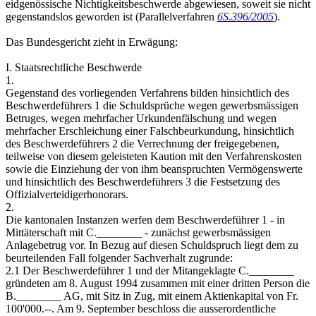
eidgenössische Nichtigkeitsbeschwerde abgewiesen, soweit sie nicht
gegenstandslos geworden ist (Parallelverfahren
6S.396/2005
).
Das Bundesgericht zieht in Erwägung:
I. Staatsrechtliche Beschwerde
1.
Gegenstand des vorliegenden Verfahrens bilden hinsichtlich des
Beschwerdeführers 1 die Schuldsprüche wegen gewerbsmässigen
Betruges, wegen mehrfacher Urkundenfälschung und wegen
mehrfacher Erschleichung einer Falschbeurkundung, hinsichtlich
des Beschwerdeführers 2 die Verrechnung der freigegebenen,
teilweise von diesem geleisteten Kaution mit den Verfahrenskosten
sowie die Einziehung der von ihm beanspruchten Vermögenswerte
und hinsichtlich des Beschwerdeführers 3 die Festsetzung des
Offizialverteidigerhonorars.
2.
Die kantonalen Instanzen werfen dem Beschwerdeführer 1 - in
Mittäterschaft mit C.________ - zunächst gewerbsmässigen
Anlagebetrug vor. In Bezug auf diesen Schuldspruch liegt dem zu
beurteilenden Fall folgender Sachverhalt zugrunde:
2.1 Der Beschwerdeführer 1 und der Mitangeklagte C.________
gründeten am 8. August 1994 zusammen mit einer dritten Person die
B.________ AG, mit Sitz in Zug, mit einem Aktienkapital von Fr.
100'000.--. Am 9. September beschloss die ausserordentliche