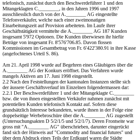
telefonisch, zunächst durch den Beschwerdeführer 1 und den
Mitangeklagten C.________, in den Jahren 1996 und 1997
ausschliesslich durch von der A.________ AG eingestellte
Telefonverkäufer, welche nach einer zweimonatigen
Einarbeitungszeit auf Provision arbeiteten. Im Laufe ihrer
Geschäftstätigkeit vermittelte die A.________ AG 187 Kunden
insgesamt 5'972 Optionen. Die Kunden überwiesen ihr hiefür
Beträge von insgesamt Fr. 8'576'706.85. Davon flossen
Kommissionen im Gesamtbetrag von Fr. 6'422'380.91 in ihre Kasse
(angefochtenes Urteil S. 86).
Am 21. April 1998 wurde auf Begehren eines Gläubigers über die
A.________ AG der Konkurs eröffnet. Das Verfahren wurde
mangels Aktiven am 17. Juni 1998 eingestellt.
2.2 Nach den Feststellungen der kantonalen Instanzen stellte sich
der äussere Geschäftsverlauf im Einzelnen folgendermassen dar:
2.2.1 Der Beschwerdeführer 1 und der Mitangeklagte C.________
bzw. die von ihnen eingestellten Verkäufer nahmen zunächst mit
potentiellen Kunden telefonisch Kontakt auf. Sofern diese
grundsätzlich Interesse bekundeten, wurde ihnen in der Folge eine
doppelseitige Werbebroschüre über die A.________ AG zugestellt
(Untersuchungsakten D 5/2/1/5 und 5/2/1/7). Deren Frontseite war
gross mit "A.________ AG" überschrieben, darunter eingerückt
fand sich der Hinweis auf "Commodity and financial futures" und
über dem Abdruck eines Teils der Erdkugel waren die Städte