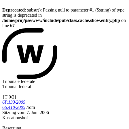
Deprecated
: substr(): Passing null to parameter #1 ($string) of type
string is deprecated in
/home/proj/pse/www/include/pub/class.cache.show.entry.php
on
line
67
Tribunale federale
Tribunal federal
{T 0/2}
6P.133/2005
6S.410/2005
/rom
Sitzung vom 7. Juni 2006
Kassationshof
Besetzung