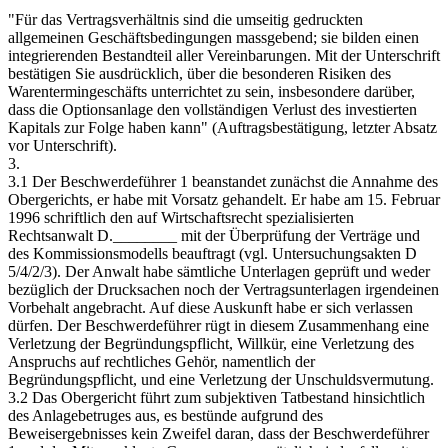
"Für das Vertragsverhältnis sind die umseitig gedruckten
allgemeinen Geschäftsbedingungen massgebend; sie bilden einen
integrierenden Bestandteil aller Vereinbarungen. Mit der Unterschrift
bestätigen Sie ausdrücklich, über die besonderen Risiken des
Warentermingeschäfts unterrichtet zu sein, insbesondere darüber,
dass die Optionsanlage den vollständigen Verlust des investierten
Kapitals zur Folge haben kann" (Auftragsbestätigung, letzter Absatz
vor Unterschrift).
3.
3.1 Der Beschwerdeführer 1 beanstandet zunächst die Annahme des
Obergerichts, er habe mit Vorsatz gehandelt. Er habe am 15. Februar
1996 schriftlich den auf Wirtschaftsrecht spezialisierten
Rechtsanwalt D.________ mit der Überprüfung der Verträge und
des Kommissionsmodells beauftragt (vgl. Untersuchungsakten D
5/4/2/3). Der Anwalt habe sämtliche Unterlagen geprüft und weder
bezüglich der Drucksachen noch der Vertragsunterlagen irgendeinen
Vorbehalt angebracht. Auf diese Auskunft habe er sich verlassen
dürfen. Der Beschwerdeführer rügt in diesem Zusammenhang eine
Verletzung der Begründungspflicht, Willkür, eine Verletzung des
Anspruchs auf rechtliches Gehör, namentlich der
Begründungspflicht, und eine Verletzung der Unschuldsvermutung.
3.2 Das Obergericht führt zum subjektiven Tatbestand hinsichtlich
des Anlagebetruges aus, es bestünde aufgrund des
Beweisergebnisses kein Zweifel daran, dass der Beschwerdeführer