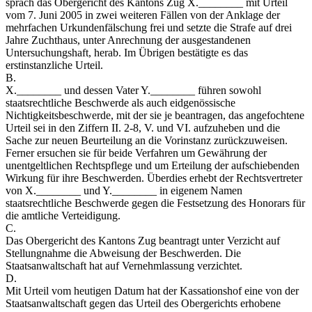
sprach das Obergericht des Kantons Zug X.________ mit Urteil
vom 7. Juni 2005 in zwei weiteren Fällen von der Anklage der
mehrfachen Urkundenfälschung frei und setzte die Strafe auf drei
Jahre Zuchthaus, unter Anrechnung der ausgestandenen
Untersuchungshaft, herab. Im Übrigen bestätigte es das
erstinstanzliche Urteil.
B.
X.________ und dessen Vater Y.________ führen sowohl
staatsrechtliche Beschwerde als auch eidgenössische
Nichtigkeitsbeschwerde, mit der sie je beantragen, das angefochtene
Urteil sei in den Ziffern II. 2-8, V. und VI. aufzuheben und die
Sache zur neuen Beurteilung an die Vorinstanz zurückzuweisen.
Ferner ersuchen sie für beide Verfahren um Gewährung der
unentgeltlichen Rechtspflege und um Erteilung der aufschiebenden
Wirkung für ihre Beschwerden. Überdies erhebt der Rechtsvertreter
von X.________ und Y.________ in eigenem Namen
staatsrechtliche Beschwerde gegen die Festsetzung des Honorars für
die amtliche Verteidigung.
C.
Das Obergericht des Kantons Zug beantragt unter Verzicht auf
Stellungnahme die Abweisung der Beschwerden. Die
Staatsanwaltschaft hat auf Vernehmlassung verzichtet.
D.
Mit Urteil vom heutigen Datum hat der Kassationshof eine von der
Staatsanwaltschaft gegen das Urteil des Obergerichts erhobene