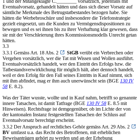
1 und der Mitangeklagte C.________ vorsätzlich, jedenfalls mit
Eventualvorsatz, gehandelt hätten und dass sich dieser Vorsatz auf
sämtliche Merkmale des Betrugstatbestandes bezogen habe. Sie
hätten die Werbebroschüre und insbesondere die Telefonstrategie
gezielt eingesetzt, um die Kunden zu Vermögensdispositionen zu
bewegen und es sei ihnen bis zu ihrer Verhaftung klar gewesen, dass
sie mit der Verschleierung ihres Kommissionsmodells Unrecht getan
hätten.
3.3
3.3.1 Gemäss Art. 18 Abs. 2
StGB
verübt ein Verbrechen oder
Vergehen vorsätzlich, wer die Tat mit Wissen und Wollen ausführt.
Eventualvorsätzlich handelt, wer den Eintritt des Erfolgs bzw. die
Tatbestandsverwirklichung für möglich hält, aber dennoch handelt,
weil er den Erfolg für den Fall seines Eintritts in Kauf nimmt, sich
mit ihm abfindet, mag er ihm auch unerwünscht sein (BGE
130 IV
58
E. 8.2).
Was der Täter wusste, wollte und in Kauf nahm, betrifft so genannte
innere Tatsachen, ist damit Tatfrage (BGE
130 IV 58
E. 8.5 mit
Hinweisen). Rechtsfrage ist demgegenüber, ob im Lichte der von
der kantonalen Instanz festgestellten Tatsachen der Schluss auf
Eventualvorsatz berechtigt erscheint.
3.3.2 Der Anspruch auf rechtliches Gehör gemäss Art. 29 Abs. 2
BV
umfasst u.a. das Recht des Betroffenen, mit erheblichen
Beweisanträgen gehört zu werden und an der Erhebung