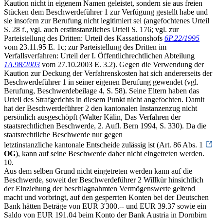
Kaution nicht in eigenem Namen geleistet, sondern sie aus freien
Stücken dem Beschwerdeführer 1 zur Verfügung gestellt habe und
sie insofern zur Berufung nicht legitimiert sei (angefochtenes Urteil
S. 28 f., vgl. auch erstinstanzliches Urteil S. 176; vgl. zur
Parteistellung des Dritten: Urteil des Kassationshofs
6P.22/1995
vom 23.11.95 E. 1c; zur Parteistellung des Dritten im
Verfallsverfahren: Urteil der I. Öffentlichrechtlichen Abteilung
1A.98/2003
vom 27.10.2003 E. 3.2). Gegen die Verwendung der
Kaution zur Deckung der Verfahrenskosten hat sich andererseits der
Beschwerdeführer 1 in seiner eigenen Berufung gewendet (vgl.
Berufung, Beschwerdebeilage 4, S. 58). Seine Eltern haben das
Urteil des Strafgerichts in diesem Punkt nicht angefochten. Damit
hat der Beschwerdeführer 2 den kantonalen Instanzenzug nicht
persönlich ausgeschöpft (Walter Kälin, Das Verfahren der
staatsrechtlichen Beschwerde, 2. Aufl. Bern 1994, S. 330). Da die
staatsrechtliche Beschwerde nur gegen
letztinstanzliche kantonale Entscheide zulässig ist (Art. 86 Abs. 1
OG
), kann auf seine Beschwerde daher nicht eingetreten werden.
10.
Aus dem selben Grund nicht eingetreten werden kann auf die
Beschwerde, soweit der Beschwerdeführer 2 Willkür hinsichtlich
der Einziehung der beschlagnahmten Vermögenswerte geltend
macht und vorbringt, auf den gesperrten Konten bei der Deutschen
Bank hätten Beträge von EUR 3'300.-- und EUR 39.37 sowie ein
Saldo von EUR 191.04 beim Konto der Bank Austria in Dornbirn