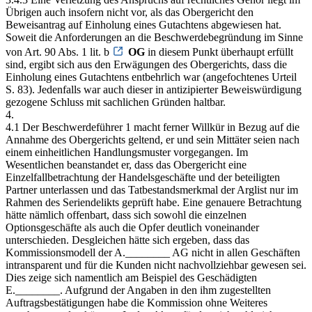
Übrigen auch insofern nicht vor, als das Obergericht den
Beweisantrag auf Einholung eines Gutachtens abgewiesen hat.
Soweit die Anforderungen an die Beschwerdebegründung im Sinne
von Art. 90 Abs. 1 lit. b
OG
in diesem Punkt überhaupt erfüllt
sind, ergibt sich aus den Erwägungen des Obergerichts, dass die
Einholung eines Gutachtens entbehrlich war (angefochtenes Urteil
S. 83). Jedenfalls war auch dieser in antizipierter Beweiswürdigung
gezogene Schluss mit sachlichen Gründen haltbar.
4.
4.1 Der Beschwerdeführer 1 macht ferner Willkür in Bezug auf die
Annahme des Obergerichts geltend, er und sein Mittäter seien nach
einem einheitlichen Handlungsmuster vorgegangen. Im
Wesentlichen beanstandet er, dass das Obergericht eine
Einzelfallbetrachtung der Handelsgeschäfte und der beteiligten
Partner unterlassen und das Tatbestandsmerkmal der Arglist nur im
Rahmen des Seriendelikts geprüft habe. Eine genauere Betrachtung
hätte nämlich offenbart, dass sich sowohl die einzelnen
Optionsgeschäfte als auch die Opfer deutlich voneinander
unterschieden. Desgleichen hätte sich ergeben, dass das
Kommissionsmodell der A.________ AG nicht in allen Geschäften
intransparent und für die Kunden nicht nachvollziehbar gewesen sei.
Dies zeige sich namentlich am Beispiel des Geschädigten
E.________. Aufgrund der Angaben in den ihm zugestellten
Auftragsbestätigungen habe die Kommission ohne Weiteres