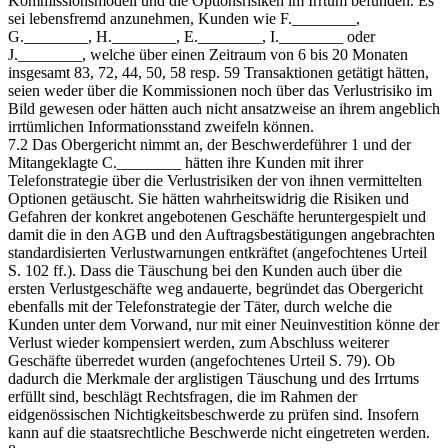
Kommissionsmodell und die Optionsrisiken im Irrtum befunden. Es
sei lebensfremd anzunehmen, Kunden wie F.________,
G.________, H.________, E.________, I.________ oder
J.________, welche über einen Zeitraum von 6 bis 20 Monaten
insgesamt 83, 72, 44, 50, 58 resp. 59 Transaktionen getätigt hätten,
seien weder über die Kommissionen noch über das Verlustrisiko im
Bild gewesen oder hätten auch nicht ansatzweise an ihrem angeblich
irrtümlichen Informationsstand zweifeln können.
7.2 Das Obergericht nimmt an, der Beschwerdeführer 1 und der
Mitangeklagte C.________ hätten ihre Kunden mit ihrer
Telefonstrategie über die Verlustrisiken der von ihnen vermittelten
Optionen getäuscht. Sie hätten wahrheitswidrig die Risiken und
Gefahren der konkret angebotenen Geschäfte heruntergespielt und
damit die in den AGB und den Auftragsbestätigungen angebrachten
standardisierten Verlustwarnungen entkräftet (angefochtenes Urteil
S. 102 ff.). Dass die Täuschung bei den Kunden auch über die
ersten Verlustgeschäfte weg andauerte, begründet das Obergericht
ebenfalls mit der Telefonstrategie der Täter, durch welche die
Kunden unter dem Vorwand, nur mit einer Neuinvestition könne der
Verlust wieder kompensiert werden, zum Abschluss weiterer
Geschäfte überredet wurden (angefochtenes Urteil S. 79). Ob
dadurch die Merkmale der arglistigen Täuschung und des Irrtums
erfüllt sind, beschlägt Rechtsfragen, die im Rahmen der
eidgenössischen Nichtigkeitsbeschwerde zu prüfen sind. Insofern
kann auf die staatsrechtliche Beschwerde nicht eingetreten werden.