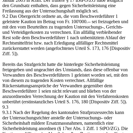
Januar 2003 in Kraft. Der frühere § 17 aStPO/ZG habe lediglich
den Grundsatz enthalten, dass gegen Sicherheitsleistung eine
Freilassung aus der Untersuchungshaft möglich sei.
9.2 Das Obergericht ordnete an, die vom Beschwerdeführer 1
geleistete Kaution im Betrag von Fr. 100'000.-- sei freizugeben und
mit den vom Beurteilten zu tragenden Untersuchungs-, Gerichts-
und Verteidigerkosten zu verrechnen. Ein allfällig verbleibender
Rest solle dem Beschwerdeführer 1 nach unbenütztem Ablauf der
Rechtsmittelfrist bzw. nach Erledigung allfälliger Rechtsmittel
zurückerstattet werden (angefochtenes Urteil S. 173, 176 [Dispositiv
Ziff. 5]).
Bereits das Strafgericht hatte die hinterlegte Sicherheitsleistung
freigegeben und ungeachtet des Umstands, dass diese offenbar von
Verwandten des Beschwerdeführers 1 geleistet worden sei, mit den
von diesem zu tragenden Kosten verrechnet. Allfällige
Rückerstattungsansprüche der Verwandten gegenüber dem
Beschwerdeführer 1 seien nicht relevant und blieben von der
anzuordnenden Verrechnung der Kaution mit den Verfahrenskosten
unberührt (erstinstanzliches Urteil S. 176, 180 [Dispositiv Ziff. 5]).
9.3
9.3.1 Nach der Regelung des kantonalen Strafprozessrechts kann
der Untersuchungsrichter anstelle der Untersuchungs- oder
Sicherheitshaft mildere Ersatzmassnahmen, namentlich eine
Sicherheitsleistung anordnen (§ 17ter Abs. 1 Ziff. 1 StPO/ZG). Die