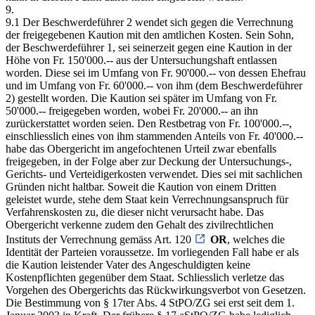
9.
9.1 Der Beschwerdeführer 2 wendet sich gegen die Verrechnung
der freigegebenen Kaution mit den amtlichen Kosten. Sein Sohn,
der Beschwerdeführer 1, sei seinerzeit gegen eine Kaution in der
Höhe von Fr. 150'000.-- aus der Untersuchungshaft entlassen
worden. Diese sei im Umfang von Fr. 90'000.-- von dessen Ehefrau
und im Umfang von Fr. 60'000.-- von ihm (dem Beschwerdeführer
2) gestellt worden. Die Kaution sei später im Umfang von Fr.
50'000.-- freigegeben worden, wobei Fr. 20'000.-- an ihn
zurückerstattet worden seien. Den Restbetrag von Fr. 100'000.--,
einschliesslich eines von ihm stammenden Anteils von Fr. 40'000.--
habe das Obergericht im angefochtenen Urteil zwar ebenfalls
freigegeben, in der Folge aber zur Deckung der Untersuchungs-,
Gerichts- und Verteidigerkosten verwendet. Dies sei mit sachlichen
Gründen nicht haltbar. Soweit die Kaution von einem Dritten
geleistet wurde, stehe dem Staat kein Verrechnungsanspruch für
Verfahrenskosten zu, die dieser nicht verursacht habe. Das
Obergericht verkenne zudem den Gehalt des zivilrechtlichen
Instituts der Verrechnung gemäss Art. 120
OR
, welches die
Identität der Parteien voraussetze. Im vorliegenden Fall habe er als
die Kaution leistender Vater des Angeschuldigten keine
Kostenpflichten gegenüber dem Staat. Schliesslich verletze das
Vorgehen des Obergerichts das Rückwirkungsverbot von Gesetzen.
Die Bestimmung von § 17ter Abs. 4 StPO/ZG sei erst seit dem 1.