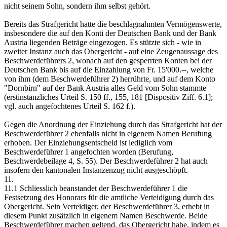
nicht seinem Sohn, sondern ihm selbst gehört.
Bereits das Strafgericht hatte die beschlagnahmten Vermögenswerte,
insbesondere die auf den Konti der Deutschen Bank und der Bank
Austria liegenden Beträge eingezogen. Es stützte sich - wie in
zweiter Instanz auch das Obergericht - auf eine Zeugenaussage des
Beschwerdeführers 2, wonach auf den gesperrten Konten bei der
Deutschen Bank bis auf die Einzahlung von Fr. 15'000.--, welche
von ihm (dem Beschwerdeführer 2) herrührte, und auf dem Konto
"Dornbirn" auf der Bank Austria alles Geld vom Sohn stammte
(erstinstanzliches Urteil S. 150 ff., 155, 181 [Dispositiv Ziff. 6.1];
vgl. auch angefochtenes Urteil S. 162 f.).
Gegen die Anordnung der Einziehung durch das Strafgericht hat der
Beschwerdeführer 2 ebenfalls nicht in eigenem Namen Berufung
erhoben. Der Einziehungsentscheid ist lediglich vom
Beschwerdeführer 1 angefochten worden (Berufung,
Beschwerdebeilage 4, S. 55). Der Beschwerdeführer 2 hat auch
insofern den kantonalen Instanzenzug nicht ausgeschöpft.
11.
11.1 Schliesslich beanstandet der Beschwerdeführer 1 die
Festsetzung des Honorars für die amtliche Verteidigung durch das
Obergericht. Sein Verteidiger, der Beschwerdeführer 3, erhebt in
diesem Punkt zusätzlich in eigenem Namen Beschwerde. Beide
Beschwerdeführer machen geltend, das Obergericht habe, indem es