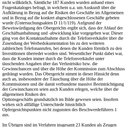
nicht willkürlich. Sämtliche 187 Kunden wurden anhand eines
Fragenkataloges befragt, in welchem u.a. um Auskunft über die
Aufklärung in Bezug auf die Risiken der Geschäfte im Allgemeinen
und in Bezug auf die konkret abgeschlossenen Geschäfte gebeten
wurde (Untersuchungsakten D 11/1/119). Aufgrund der
Beweiswürdigung des Obergerichts ergibt sich, dass der Ablauf der
Geschäftsanbahnung und -abwicklung klar vorgegeben war. Dieser
ging von der Kontaktaufnahme durch die Telefonverkäufer über die
Zusendung der Werbedokumentation bis zu den weiteren
zahlreichen Telefonanrufen, bei denen die Kunden förmlich zu den
Investitionen überredet worden sind. Wesentlicher Punkt dabei war,
dass die Kunden immer durch die Telefonverkäufer unter
täuschenden Angaben über das Verlustrisiko bzw. die
Gewinnchancen und über die Höhe der Kommission zum Abschluss
gedrängt wurden. Das Obergericht nimmt in dieser Hinsicht denn
auch an, insbesondere der Täuschung über die Höhe der
Kommissionen und die damit verbundene massive Beeinträchtigung
der Gewinnchancen seien auch Kunden erlegen, welche über die
allgemeinen Risiken des
Optionsgeschäfts grundsätzlich im Bilde gewesen seien. Insofern
wirken sich allfällige Unterschiede hinsichtlich
Opfergesichtspunkten nicht zugunsten des Beschwerdeführers 1
aus.
Im Übrigen sind im Verfahren insgesamt 23 Kunden als Zeugen