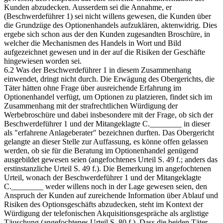
Kunden abzudecken. Ausserdem sei die Annahme, er
(Beschwerdeführer 1) sei nicht willens gewesen, die Kunden über
die Grundzüge des Optionenhandels aufzuklären, aktenwidrig. Dies
ergebe sich schon aus der den Kunden zugesandten Broschüre, in
welcher die Mechanismen des Handels in Wort und Bild
aufgezeichnet gewesen und in der auf die Risiken der Geschäfte
hingewiesen worden sei.
6.2 Was der Beschwerdeführer 1 in diesem Zusammenhang
einwendet, dringt nicht durch. Die Erwägung des Obergerichts, die
Täter hätten ohne Frage über ausreichende Erfahrung im
Optionenhandel verfügt, um Optionen zu platzieren, findet sich im
Zusammenhang mit der strafrechtlichen Würdigung der
Werbebroschüre und dabei insbesondere mit der Frage, ob sich der
Beschwerdeführer 1 und der Mitangeklagte C.________ in dieser
als "erfahrene Anlageberater" bezeichnen durften. Das Obergericht
gelangte an dieser Stelle zur Auffassung, es könne offen gelassen
werden, ob sie für die Beratung im Optionenhandel genügend
ausgebildet gewesen seien (angefochtenes Urteil S. 49 f.; anders das
erstinstanzliche Urteil S. 49 f.). Die Bemerkung im angefochtenen
Urteil, wonach der Beschwerdeführer 1 und der Mitangeklagte
C.________ weder willens noch in der Lage gewesen seien, den
Anspruch der Kunden auf zureichende Information über Ablauf und
Risiken des Optionsgeschäfts abzudecken, steht im Kontext der
Würdigung der telefonischen Akquisitionsgespräche als arglistige
Täuschung (angefochtenes Urteil S. 80 f.). Dass die beiden Täter