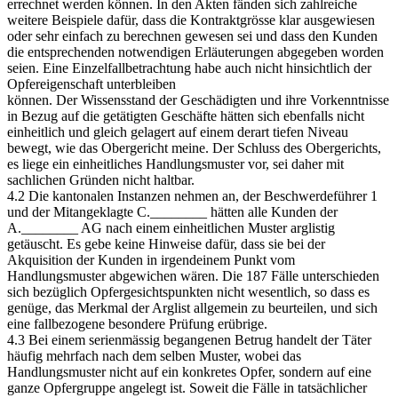
errechnet werden können. In den Akten fänden sich zahlreiche
weitere Beispiele dafür, dass die Kontraktgrösse klar ausgewiesen
oder sehr einfach zu berechnen gewesen sei und dass den Kunden
die entsprechenden notwendigen Erläuterungen abgegeben worden
seien. Eine Einzelfallbetrachtung habe auch nicht hinsichtlich der
Opfereigenschaft unterbleiben
können. Der Wissensstand der Geschädigten und ihre Vorkenntnisse
in Bezug auf die getätigten Geschäfte hätten sich ebenfalls nicht
einheitlich und gleich gelagert auf einem derart tiefen Niveau
bewegt, wie das Obergericht meine. Der Schluss des Obergerichts,
es liege ein einheitliches Handlungsmuster vor, sei daher mit
sachlichen Gründen nicht haltbar.
4.2 Die kantonalen Instanzen nehmen an, der Beschwerdeführer 1
und der Mitangeklagte C.________ hätten alle Kunden der
A.________ AG nach einem einheitlichen Muster arglistig
getäuscht. Es gebe keine Hinweise dafür, dass sie bei der
Akquisition der Kunden in irgendeinem Punkt vom
Handlungsmuster abgewichen wären. Die 187 Fälle unterschieden
sich bezüglich Opfergesichtspunkten nicht wesentlich, so dass es
genüge, das Merkmal der Arglist allgemein zu beurteilen, und sich
eine fallbezogene besondere Prüfung erübrige.
4.3 Bei einem serienmässig begangenen Betrug handelt der Täter
häufig mehrfach nach dem selben Muster, wobei das
Handlungsmuster nicht auf ein konkretes Opfer, sondern auf eine
ganze Opfergruppe angelegt ist. Soweit die Fälle in tatsächlicher