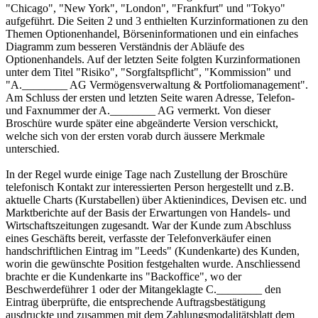
"Chicago", "New York", "London", "Frankfurt" und "Tokyo"
aufgeführt. Die Seiten 2 und 3 enthielten Kurzinformationen zu den
Themen Optionenhandel, Börseninformationen und ein einfaches
Diagramm zum besseren Verständnis der Abläufe des
Optionenhandels. Auf der letzten Seite folgten Kurzinformationen
unter dem Titel "Risiko", "Sorgfaltspflicht", "Kommission" und
"A.________ AG Vermögensverwaltung & Portfoliomanagement".
Am Schluss der ersten und letzten Seite waren Adresse, Telefon-
und Faxnummer der A.________ AG vermerkt. Von dieser
Broschüre wurde später eine abgeänderte Version verschickt,
welche sich von der ersten vorab durch äussere Merkmale
unterschied.
In der Regel wurde einige Tage nach Zustellung der Broschüre
telefonisch Kontakt zur interessierten Person hergestellt und z.B.
aktuelle Charts (Kurstabellen) über Aktienindices, Devisen etc. und
Marktberichte auf der Basis der Erwartungen von Handels- und
Wirtschaftszeitungen zugesandt. War der Kunde zum Abschluss
eines Geschäfts bereit, verfasste der Telefonverkäufer einen
handschriftlichen Eintrag im "Leeds" (Kundenkarte) des Kunden,
worin die gewünschte Position festgehalten wurde. Anschliessend
brachte er die Kundenkarte ins "Backoffice", wo der
Beschwerdeführer 1 oder der Mitangeklagte C.________ den
Eintrag überprüfte, die entsprechende Auftragsbestätigung
ausdruckte und zusammen mit dem Zahlungsmodalitätsblatt dem