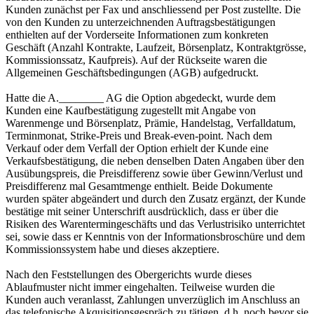
Kunden zunächst per Fax und anschliessend per Post zustellte. Die
von den Kunden zu unterzeichnenden Auftragsbestätigungen
enthielten auf der Vorderseite Informationen zum konkreten
Geschäft (Anzahl Kontrakte, Laufzeit, Börsenplatz, Kontraktgrösse,
Kommissionssatz, Kaufpreis). Auf der Rückseite waren die
Allgemeinen Geschäftsbedingungen (AGB) aufgedruckt.
Hatte die A.________ AG die Option abgedeckt, wurde dem
Kunden eine Kaufbestätigung zugestellt mit Angabe von
Warenmenge und Börsenplatz, Prämie, Handelstag, Verfalldatum,
Terminmonat, Strike-Preis und Break-even-point. Nach dem
Verkauf oder dem Verfall der Option erhielt der Kunde eine
Verkaufsbestätigung, die neben denselben Daten Angaben über den
Ausübungspreis, die Preisdifferenz sowie über Gewinn/Verlust und
Preisdifferenz mal Gesamtmenge enthielt. Beide Dokumente
wurden später abgeändert und durch den Zusatz ergänzt, der Kunde
bestätige mit seiner Unterschrift ausdrücklich, dass er über die
Risiken des Warentermingeschäfts und das Verlustrisiko unterrichtet
sei, sowie dass er Kenntnis von der Informationsbroschüre und dem
Kommissionssystem habe und dieses akzeptiere.
Nach den Feststellungen des Obergerichts wurde dieses
Ablaufmuster nicht immer eingehalten. Teilweise wurden die
Kunden auch veranlasst, Zahlungen unverzüglich im Anschluss an
das telefonische Akquisitionsgespräch zu tätigen, d.h. noch bevor sie