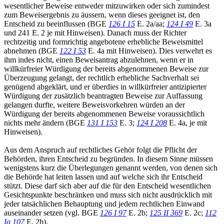
wesentlicher Beweise entweder mitzuwirken oder sich zumindest
zum Beweisergebnis zu äussern, wenn dieses geeignet ist, den
Entscheid zu beeinflussen (BGE
126 I 15
E. 2a/aa;
124 I 49
E. 3a
und 241 E. 2 je mit Hinweisen). Danach muss der Richter
rechtzeitig und formrichtig angebotene erhebliche Beweismittel
abnehmen (BGE
122 I 53
E. 4a mit Hinweisen). Dies verwehrt es
ihm indes nicht, einen Beweisantrag abzulehnen, wenn er in
willkürfreier Würdigung der bereits abgenommenen Beweise zur
Überzeugung gelangt, der rechtlich erhebliche Sachverhalt sei
genügend abgeklärt, und er überdies in willkürfreier antizipierter
Würdigung der zusätzlich beantragten Beweise zur Auffassung
gelangen durfte, weitere Beweisvorkehren würden an der
Würdigung der bereits abgenommenen Beweise voraussichtlich
nichts mehr ändern (BGE
131 I 153
E. 3;
124 I 208
E. 4a, je mit
Hinweisen).
Aus dem Anspruch auf rechtliches Gehör folgt die Pflicht der
Behörden, ihren Entscheid zu begründen. In diesem Sinne müssen
wenigstens kurz die Überlegungen genannt werden, von denen sich
die Behörde hat leiten lassen und auf welche sich ihr Entscheid
stützt. Diese darf sich aber auf die für den Entscheid wesentlichen
Gesichtspunkte beschränken und muss sich nicht ausdrücklich mit
jeder tatsächlichen Behauptung und jedem rechtlichen Einwand
auseinander setzen (vgl. BGE
126 I 97
E. 2b;
125 II 369
E. 2c;
112
Ia 107
E. 2b).