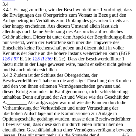
3.4
3.4.1 Es mag zutreffen, wie der Beschwerdeführer 1 vorbringt, dass
die Erwägungen des Obergerichts zum Vorsatz in Bezug auf den
Anlagebetrug im Verhältnis zum Umfang des gesamten Urteils als
eher knapp erscheinen. Aus diesem Umstand allein lässt sich
allerdings noch keine Verletzung des Anspruchs auf rechtliches
Gehör ableiten. Dieser ist unter dem Aspekt der Begründungspflicht
nur verletzt, wenn der Betroffene sich über die Tragweite des
Entscheids keine Rechenschaft geben und diesen nicht in voller
Kenntnis der Sache an die höhere Instanz weiterziehen kann (BGE
126 I 97
E. 2b;
125 II 369
E. 2c). Dass der Beschwerdeführer 1
hiezu nicht in der Lage gewesen wäre, macht er selbst nicht geltend
und ist auch nicht ersichtlich.
3.4.2 Zudem ist der Schluss des Obergerichts, der
Beschwerdeführer 1 habe um die arglistige Täuschung der Kunden
und den von ihnen erlittenen Vermögensschaden gewusst und
diesen Erfolg zumindest in Kauf genommen, nicht schlechterdings
unhaltbar. Denn aufgrund der Art und Weise wie das Geschäft der
A.________ AG aufgezogen war und wie die Kunden durch die
Verharmlosung der Verlustrisiken und unter Vertuschung der
überhöhen Aufschläge auf die Kommissionen zur Anlage in
Optionsgeschäfte gedrängt wurden, musste dem Beschwerdeführer
1 bewusst sein, dass diese sich nur durch einen Irrtum über den
eigentlichen Geschäftsinhalt zu einer Vermögensverfügung bewegen
liessen. Dies gilt umso mehr, als die Strategie der A.________ AG