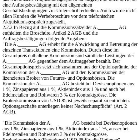
eine Auftragsbestätigung mit den allgemeinen
Geschäftsbedingungen zur Unterschrift erhielten. Auch wurde nicht
allen Kunden die Werbebroschüre vor dem telefonischen
Akquisitionsgespräch zugestellt.
2.2.2 In Bezug auf die Kommissionssätze der A.________ AG
enthielten die Broschüre, Artikel 2 AGB und die
Auftragsbestätigungen folgende Angaben:
"Die A.________ AG erhebt für die Abwicklung und Betreuung der
einzelnen Transaktionen eine Kommission. Durch diese im
Gesamtpreis enthaltene Kommission sind sämtliche Leistungen der
A.________ AG gegenüber dem Auftraggeber bezahlt. Der
Gesamtoptionspreis setzt sich zusammen aus der Optionsprämie, der
Kommission der A.________ AG und den Kommissionen der
lizenzierten Broker von Futures- und Optionsbörsen. Die
Kommission der A.________ AG besteht bei Devisenoptionen aus
1 %, Zinspapieren aus 1 %, Aktienindex aus 1 % und auch bei
Edelmetallen und Rohwaren 3 % der Kontraktgrösse. Die
Brokerkommission von USD 85 ist jeweils separat zu entrichten.
Optionsgeschäfte unterliegen keiner Nachschusspflicht" (Art. 2
AGB).
"Die Kommission der A.________ AG besteht bei Devisenoptionen
aus 1 %, Zinspapieren aus 1 %, Aktienindex aus 1 %, ausser bei
Edelmetallen und Rohwaren 3 % der Kontraktgrösse.
Brokerkommission (Roundturn) USD 85 für alle Optionen"