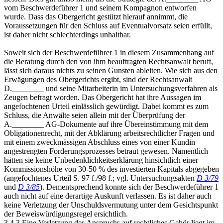
vom Beschwerdeführer 1 und seinem Kompagnon entworfen
wurde. Dass das Obergericht gestützt hierauf annimmt, die
Voraussetzungen für den Schluss auf Eventualvorsatz seien erfüllt,
ist daher nicht schlechterdings unhaltbar.
Soweit sich der Beschwerdeführer 1 in diesem Zusammenhang auf
die Beratung durch den von ihm beauftragten Rechtsanwalt beruft,
lässt sich daraus nichts zu seinen Gunsten ableiten. Wie sich aus den
Erwägungen des Obergerichts ergibt, sind der Rechtsanwalt
D.________ und seine Mitarbeiterin im Untersuchungsverfahren als
Zeugen befragt worden. Das Obergericht hat ihre Aussagen im
angefochtenen Urteil einlässlich gewürdigt. Dabei kommt es zum
Schluss, die Anwälte seien allein mit der Überprüfung der
A.________ AG-Dokumente auf ihre Übereinstimmung mit dem
Obligationenrecht, mit der Abklärung arbeitsrechtlicher Fragen und
mit einem zweckmässigen Abschluss eines von einer Kundin
angestrengten Forderungsprozesses betraut gewesen. Namentlich
hätten sie keine Unbedenklichkeitserklärung hinsichtlich einer
Kommissionshöhe von 30-50 % des investierten Kapitals abgegeben
(angefochtenes Urteil S. 97 f./98 f.; vgl. Untersuchungsakten
D 3/79
und
D 3/85
). Dementsprechend konnte sich der Beschwerdeführer 1
auch nicht auf eine derartige Auskunft verlassen. Es ist daher auch
keine Verletzung der Unschuldsvermutung unter dem Gesichtspunkt
der Beweiswürdigungsregel ersichtlich.
3.4.3 Eine Verletzung des Anspruchs auf rechtliches Gehör liegt im