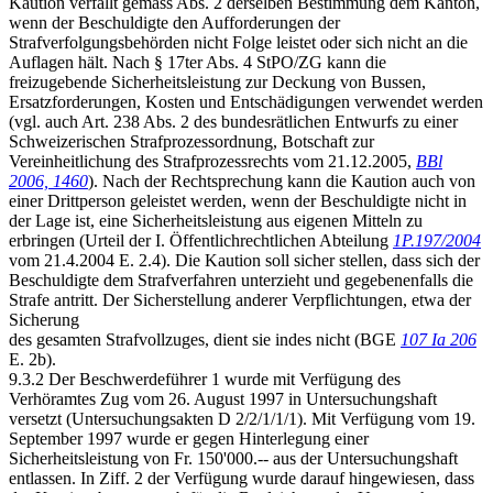
Kaution verfällt gemäss Abs. 2 derselben Bestimmung dem Kanton,
wenn der Beschuldigte den Aufforderungen der
Strafverfolgungsbehörden nicht Folge leistet oder sich nicht an die
Auflagen hält. Nach § 17ter Abs. 4 StPO/ZG kann die
freizugebende Sicherheitsleistung zur Deckung von Bussen,
Ersatzforderungen, Kosten und Entschädigungen verwendet werden
(vgl. auch Art. 238 Abs. 2 des bundesrätlichen Entwurfs zu einer
Schweizerischen Strafprozessordnung, Botschaft zur
Vereinheitlichung des Strafprozessrechts vom 21.12.2005,
BBl
2006, 1460
). Nach der Rechtsprechung kann die Kaution auch von
einer Drittperson geleistet werden, wenn der Beschuldigte nicht in
der Lage ist, eine Sicherheitsleistung aus eigenen Mitteln zu
erbringen (Urteil der I. Öffentlichrechtlichen Abteilung
1P.197/2004
vom 21.4.2004 E. 2.4). Die Kaution soll sicher stellen, dass sich der
Beschuldigte dem Strafverfahren unterzieht und gegebenenfalls die
Strafe antritt. Der Sicherstellung anderer Verpflichtungen, etwa der
Sicherung
des gesamten Strafvollzuges, dient sie indes nicht (BGE
107 Ia 206
E. 2b).
9.3.2 Der Beschwerdeführer 1 wurde mit Verfügung des
Verhöramtes Zug vom 26. August 1997 in Untersuchungshaft
versetzt (Untersuchungsakten D 2/2/1/1/1). Mit Verfügung vom 19.
September 1997 wurde er gegen Hinterlegung einer
Sicherheitsleistung von Fr. 150'000.-- aus der Untersuchungshaft
entlassen. In Ziff. 2 der Verfügung wurde darauf hingewiesen, dass