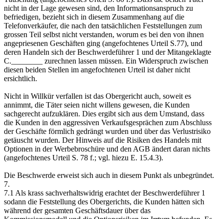
nicht in der Lage gewesen sind, den Informationsanspruch zu
befriedigen, bezieht sich in diesem Zusammenhang auf die
Telefonverkäufer, die nach den tatsächlichen Feststellungen zum
grossen Teil selbst nicht verstanden, worum es bei den von ihnen
angepriesenen Geschäften ging (angefochtenes Urteil S.77), und
deren Handeln sich der Beschwerdeführer 1 und der Mitangeklagte
C.________ zurechnen lassen müssen. Ein Widerspruch zwischen
diesen beiden Stellen im angefochtenen Urteil ist daher nicht
ersichtlich.
Nicht in Willkür verfallen ist das Obergericht auch, soweit es
annimmt, die Täter seien nicht willens gewesen, die Kunden
sachgerecht aufzuklären. Dies ergibt sich aus dem Umstand, dass
die Kunden in den aggressiven Verkaufsgesprächen zum Abschluss
der Geschäfte förmlich gedrängt wurden und über das Verlustrisiko
getäuscht wurden. Der Hinweis auf die Risiken des Handels mit
Optionen in der Werbebroschüre und den AGB ändert daran nichts
(angefochtenes Urteil S. 78 f.; vgl. hiezu E. 15.4.3).
Die Beschwerde erweist sich auch in diesem Punkt als unbegründet.
7.
7.1 Als krass sachverhaltswidrig erachtet der Beschwerdeführer 1
sodann die Feststellung des Obergerichts, die Kunden hätten sich
während der gesamten Geschäftsdauer über das