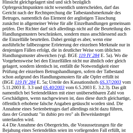
Hinsicht gleichgelagert sind und sich bezüglich
Opfergesichtspunkten nicht wesentlich unterscheiden, darf das
Gericht nach der Rechtsprechung die Tatbestandsmerkmale des
Betruges, namentlich das Element der arglistigen Täuschung
zunächst in allgemeiner Weise für alle Einzelhandlungen gemeinsam
prüfen. Der Richter darf sich allerdings nicht auf die Beurteilung des
Handlungsmusters beschränken, sondern muss anschliessend auch
die Einzelfälle beurteilen. Dabei genügt es aber, wenn eine
ausführliche fallbezogene Erörterung der einzelnen Merkmale nur in
denjenigen Fällen erfolgt, die in deutlicher Weise vom üblichen
Handlungsmuster abweichen (vgl. BGE
119 IV 284
E. 5a). Wo die
Vorgehensweise bei den Einzelfällen nicht nur ähnlich oder gleich
gelagert, sondern identisch ist, entfällt die Notwendigkeit einer
Prüfung der einzelnen Betrugshandlungen, sofern der Tatbestand
schon aufgrund des Handlungsmusters für alle Opfer erfüllt ist
(BGE
119 IV 284
E. 5a; Urteile des Kassationshofs
6S.37/2003
vom
5.11.2003 E. 3.3 und
6S.40/2003
vom 6.5.2003 E. 3.2.3). Das gilt
namentlich bei Seriendelikten mit einer unübersehbaren Zahl von
Geschädigten, wenn nachgewiesen ist, dass diese durch gleichartige,
öffentlich erhobene falsche Angaben getäuscht worden sind. Die
Annahme eines Serienbetruges darf allerdings nicht dazu führen,
dass der Grundsatz "in dubio pro reo" als Beweislastregel
unterlaufen wird.
4.4 Die Annahme des Obergerichts, die Voraussetzungen für die
Bejahung eines Seriendelikts seien im vorliegenden Fall erfüllt, ist