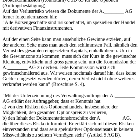
(Auftragsbestätigung).
Auf das Verlustrisiko wiesen die Dokumente der A.________ AG
ferner folgendermassen hin:
"Alle Börsengeschäfte sind risikobehaftet, im speziellen der Handel
mit derivativen Finanzinstrumenten.
Auf der einen Seite kann man ansehnliche Gewinne erzielen, auf
der anderen Seite muss man auch den schlimmsten Fall, nämlich den
Verlust des gesamten eingesetzten Kapitals, einkalkulieren. Um in
die Gewinnzone zu kommen, muss sich der Kurs in die gewünschte
Richtung entwickeln und gross genug sein, um die Kommission der
A.________ AG zu decken. Jede Kommission wirkt sich
gewinnschmälernd aus. Wir weisen nochmals darauf hin, dass keine
Gelder eingesetzt werden dürfen, deren Verlust nicht ohne weiteres
verkraftet werden kann" (Broschüre S. 4).
"Mit der Unterzeichnung des Verwaltungsauftrags der A.________
AG erklärt der Auftraggeber, dass er Kenntnis hat
a) von den Risiken des Optionenhandels, insbesondere der
Möglichkeit, den gesamten Optionspreis zu verlieren,
b) den Inhalt der Dokumentationsbroschüre der A.________ AG,
die über dieses Risiko informiert. Er erklärt sich mit diesen Risiken
einverstanden und dass sein spekulativer Optionseinsatz in keinem
Missverhältnis zu seinem Vermögen steht" (Artikel 5 AGB).