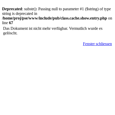
Deprecated
: substr(): Passing null to parameter #1 ($string) of type
string is deprecated in
/home/proj/pse/www/include/pub/class.cache.show.entry.php
on
line
67
Das Dokument ist nicht mehr verfügbar. Vermutlich wurde es
gelöscht.
Fenster schliessen