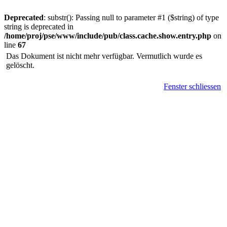
Deprecated
: substr(): Passing null to parameter #1 ($string) of type
string is deprecated in
/home/proj/pse/www/include/pub/class.cache.show.entry.php
on
line
67
Das Dokument ist nicht mehr verfügbar. Vermutlich wurde es
gelöscht.
Fenster schliessen