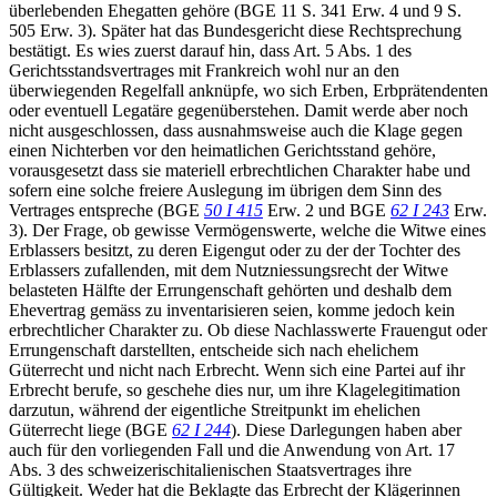
überlebenden Ehegatten gehöre (BGE 11 S. 341 Erw. 4 und 9 S.
505 Erw. 3). Später hat das Bundesgericht diese Rechtsprechung
bestätigt. Es wies zuerst darauf hin, dass Art. 5 Abs. 1 des
Gerichtsstandsvertrages mit Frankreich wohl nur an den
überwiegenden Regelfall anknüpfe, wo sich Erben, Erbprätendenten
oder eventuell Legatäre gegenüberstehen. Damit werde aber noch
nicht ausgeschlossen, dass ausnahmsweise auch die Klage gegen
einen Nichterben vor den heimatlichen Gerichtsstand gehöre,
vorausgesetzt dass sie materiell erbrechtlichen Charakter habe und
sofern eine solche freiere Auslegung im übrigen dem Sinn des
Vertrages entspreche (BGE
50 I 415
Erw. 2 und BGE
62 I 243
Erw.
3). Der Frage, ob gewisse Vermögenswerte, welche die Witwe eines
Erblassers besitzt, zu deren Eigengut oder zu der der Tochter des
Erblassers zufallenden, mit dem Nutzniessungsrecht der Witwe
belasteten Hälfte der Errungenschaft gehörten und deshalb dem
Ehevertrag gemäss zu inventarisieren seien, komme jedoch kein
erbrechtlicher Charakter zu. Ob diese Nachlasswerte Frauengut oder
Errungenschaft darstellten, entscheide sich nach ehelichem
Güterrecht und nicht nach Erbrecht. Wenn sich eine Partei auf ihr
Erbrecht berufe, so geschehe dies nur, um ihre Klagelegitimation
darzutun, während der eigentliche Streitpunkt im ehelichen
Güterrecht liege (BGE
62 I 244
). Diese Darlegungen haben aber
auch für den vorliegenden Fall und die Anwendung von Art. 17
Abs. 3 des schweizerischitalienischen Staatsvertrages ihre
Gültigkeit. Weder hat die Beklagte das Erbrecht der Klägerinnen