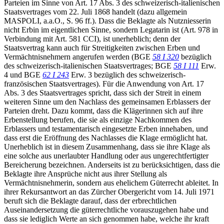
Parteien im Sinne von Art. 17 Abs. 3 des schweizerisch-italienischen
Staatsvertrages vom 22. Juli 1868 handelt (dazu allgemein
MASPOLI, a.a.O., S. 96 ff.). Dass die Beklagte als Nutzniesserin
nicht Erbin im eigentlichen Sinne, sondern Legatarin ist (Art. 978 in
Verbindung mit Art. 581 CCI), ist unerheblich; denn der
Staatsvertrag kann auch für Streitigkeiten zwischen Erben und
Vermächtnisnehmern angerufen werden (BGE
58 I 320
bezüglich
des schweizerisch-italienischen Staatsvertrages; BGE
58 I 111
Erw.
4 und BGE
62 I 243
Erw. 3 bezüglich des schweizerisch-
französischen Staatsvertrages). Für die Anwendung von Art. 17
Abs. 3 des Staatsvertrages spricht, dass sich der Streit in einem
weiteren Sinne um den Nachlass des gemeinsamen Erblassers der
Parteien dreht. Dazu kommt, dass die Klägerinnen sich auf ihre
Erbenstellung berufen, die sie als einzige Nachkommen des
Erblassers und testamentarisch eingesetzte Erben innehaben, und
dass erst die Eröffnung des Nachlasses die Klage ermöglicht hat.
Unerheblich ist in diesem Zusammenhang, dass sie ihre Klage als
eine solche aus unerlaubter Handlung oder aus ungerechtfertigter
Bereicherung bezeichnen. Anderseits ist zu berücksichtigen, dass die
Beklagte ihre Ansprüche nicht aus ihrer Stellung als
Vermächtnisnehmerin, sondern aus ehelichem Güterrecht ableitet. In
ihrer Rekursantwort an das Zürcher Obergericht vom 14. Juli 1971
beruft sich die Beklagte darauf, dass der erbrechtlichen
Auseinandersetzung die güterrechtliche vorauszugehen habe und
dass sie lediglich Werte an sich genommen habe, welche ihr kraft