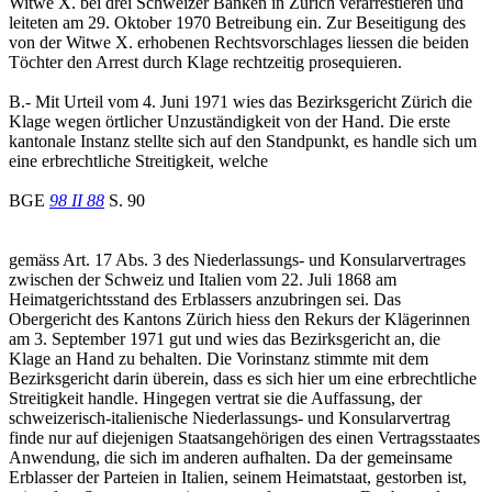
Witwe X. bei drei Schweizer Banken in Zürich verarrestieren und
leiteten am 29. Oktober 1970 Betreibung ein. Zur Beseitigung des
von der Witwe X. erhobenen Rechtsvorschlages liessen die beiden
Töchter den Arrest durch Klage rechtzeitig prosequieren.
B.- Mit Urteil vom 4. Juni 1971 wies das Bezirksgericht Zürich die
Klage wegen örtlicher Unzuständigkeit von der Hand. Die erste
kantonale Instanz stellte sich auf den Standpunkt, es handle sich um
eine erbrechtliche Streitigkeit, welche
BGE
98 II 88
S. 90
gemäss Art. 17 Abs. 3 des Niederlassungs- und Konsularvertrages
zwischen der Schweiz und Italien vom 22. Juli 1868 am
Heimatgerichtsstand des Erblassers anzubringen sei. Das
Obergericht des Kantons Zürich hiess den Rekurs der Klägerinnen
am 3. September 1971 gut und wies das Bezirksgericht an, die
Klage an Hand zu behalten. Die Vorinstanz stimmte mit dem
Bezirksgericht darin überein, dass es sich hier um eine erbrechtliche
Streitigkeit handle. Hingegen vertrat sie die Auffassung, der
schweizerisch-italienische Niederlassungs- und Konsularvertrag
finde nur auf diejenigen Staatsangehörigen des einen Vertragsstaates
Anwendung, die sich im anderen aufhalten. Da der gemeinsame
Erblasser der Parteien in Italien, seinem Heimatstaat, gestorben ist,