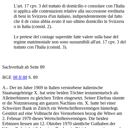
L'art. 17 cpv. 3 del trattato di domicilio e consolare con l'Italia
si applica alle contestazioni relative alla successione ereditaria
di beni in Svizzera d'un italiano, indipendentemente dal fatto
che il de cuius abbia avuto il suo ultimo domicilio in Svizzera
o in Italia (consid. 2).
Le pretese del coniuge superstite fatte valere sulla base del
regime matrimoniale non sono sussumibili all'art. 17 cpv. 3 del
trattato con l'Italia (consid. 3).
Sachverhalt ab Seite 89
BGE
98 II 88
S. 89
A.- Der im Jahre 1969 in Italien verstorbene italienische
Staatsangehörige X. hat seine beiden Töchter testamentarisch als
Alleinerbinnen zu gleichen Teilen eingesetzt. Seiner Ehefrau räumte
er die Nutzniessung am ganzen Nachlass ein. X. hatte bei einer
Schweizer Bank in Zürich ein Wertschriftenvermögen hinterlegt.
Gestützt auf eine Vollmacht des Verstorbenen bezog die Witwe am
2. Februar 1970 dieses Wertschriftenvermögen. Die beiden
Erbinnen liessen am 12. Oktober 1970 sämtliche Guthaben der