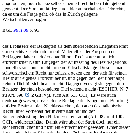
angefochten, noch hat sie selber einen erbrechtlichen Titel geltend
gemacht. Der Streitpunkt liegt auch hier ausserhalb des Erbrechts,
da es um die Frage geht, ob das in Zürich gelegene
Wertschriftenvermögen
BGE
98 II 88
S. 95
des Erblassers der Beklagten als dem überlebenden Ehegatten kraft
Güterrechts zustehe oder nicht. Materiell ist der Anspruch der
Beklagten daher nach der angeführten Rechtsprechung nicht
erbrechtlicher Natur. Entgegen der Auffassung des Bezirksgerichts
handelt es sich auch nicht um eine Erbschaftsklage. Diese ist nach
schweizerischem Recht nur zulässig gegen den, der sich für seinen
Besitz auf eigenes Erbrecht beruft, und gegen den, der überhaupt
keinen Titel für sich beansprucht. Dagegen versagt sie gegen den
Besitzer, der einen besonderen Titel geltend macht (ESCHER, N. 7
zu Art. 598
ZGB
; vgl. auch Art. 533 CCI). Es wäre auch
denkbar gewesen, dass sich die Beklagte der Klage unter Berufung
auf den Besitz an den Nachlasssachen, den auch das italienische
Recht unter Vorbehalt der Inventarisation und der
Sicherheitsleistung dem Nutzniesser einräumt (Art. 982 und 1002
CCI), widersetzt hätte. Damit wäre aber der Streit doch nur ein
sachenrechtlicher und nicht ein erbrechtlicher gewesen. Unter diesen
Umständen ist der Klage der beiden Töchter des Erblassers der