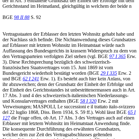
der in Art. 5 enthaltene Grundsatz der Einheit der Erbfolge mit dem
Gerichtsstand im Heimatland, gleichgültig in welchem der beide n
BGE
98 II 88
S. 92
Vertragsstaaten der Erblasser den letzten Wohnsitz gehabt habe und
der Nachlass sich befinde. Die Nichtanwendung dieses Grundsatzes
auf Erblasser mit letztem Wohnsitz im Heimatstaat würde nach
Auffassung des Bundesgerichts in krassem Widerspruch zu dem von
den Vertragsparteien verfolgten Ziel stehen (vgl. BGE
97 I 365
Erw.
3). Diese Rechtsprechung bezüglich des schweizerisch-
französischen Staatsvertrages vom 15. Juni 1869 ist vom
Bundesgericht wiederholt bestätigt worden (BGE
29 I 335
Erw. 2
und BGE
62 I 241
Erw. 1). Es besteht auch hier kein Anlass, von
ihr abzuweichen; denn der Grundsatz der Einheit der Erbfolge und
der Einheit des Gerichtsstandes ist unbestrittenermassen auch in Art.
17 Abs. 3 und 4 des schweizerisch-italienischen Niederlassungs-
und Konsularvertrages enthalten (BGE
58 I 320
Erw. 2 mit
Verweisungen; MASPOLI, Le successioni e il trattato italo-svizzero
del 22 luglio 1868, Diss. Bern 1934, S. 59 ff.). Wohl lässt BGE
65 I
127
die Frage offen, ob Art. 17 Abs. 3 des Vertrages auch auf einen
Erblasser mit letztem Wohnsitz im Heimatstaat Anwendung finde.
Die konsequente Durchführung des erwähnten Grundsatzes,
welcher dem zur Zeit des Vertragsabschlusses geltenden