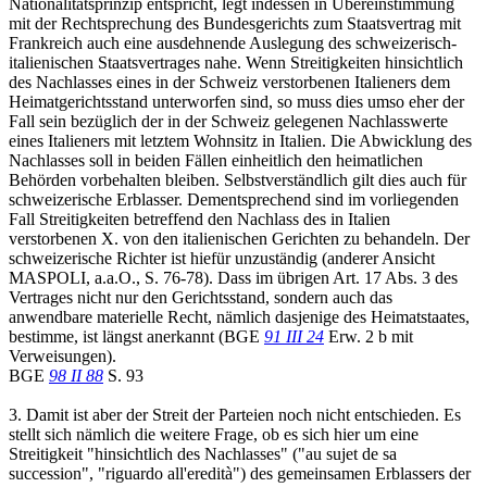
Nationalitätsprinzip entspricht, legt indessen in Übereinstimmung
mit der Rechtsprechung des Bundesgerichts zum Staatsvertrag mit
Frankreich auch eine ausdehnende Auslegung des schweizerisch-
italienischen Staatsvertrages nahe. Wenn Streitigkeiten hinsichtlich
des Nachlasses eines in der Schweiz verstorbenen Italieners dem
Heimatgerichtsstand unterworfen sind, so muss dies umso eher der
Fall sein bezüglich der in der Schweiz gelegenen Nachlasswerte
eines Italieners mit letztem Wohnsitz in Italien. Die Abwicklung des
Nachlasses soll in beiden Fällen einheitlich den heimatlichen
Behörden vorbehalten bleiben. Selbstverständlich gilt dies auch für
schweizerische Erblasser. Dementsprechend sind im vorliegenden
Fall Streitigkeiten betreffend den Nachlass des in Italien
verstorbenen X. von den italienischen Gerichten zu behandeln. Der
schweizerische Richter ist hiefür unzuständig (anderer Ansicht
MASPOLI, a.a.O., S. 76-78). Dass im übrigen Art. 17 Abs. 3 des
Vertrages nicht nur den Gerichtsstand, sondern auch das
anwendbare materielle Recht, nämlich dasjenige des Heimatstaates,
bestimme, ist längst anerkannt (BGE
91 III 24
Erw. 2 b mit
Verweisungen).
BGE
98 II 88
S. 93
3. Damit ist aber der Streit der Parteien noch nicht entschieden. Es
stellt sich nämlich die weitere Frage, ob es sich hier um eine
Streitigkeit "hinsichtlich des Nachlasses" ("au sujet de sa
succession", "riguardo all'eredità") des gemeinsamen Erblassers der