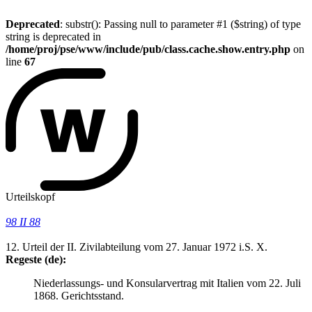
Deprecated
: substr(): Passing null to parameter #1 ($string) of type
string is deprecated in
/home/proj/pse/www/include/pub/class.cache.show.entry.php
on
line
67
Urteilskopf
98 II 88
12. Urteil der II. Zivilabteilung vom 27. Januar 1972 i.S. X.
Regeste (de):
Niederlassungs- und Konsularvertrag mit Italien vom 22. Juli
1868. Gerichtsstand.