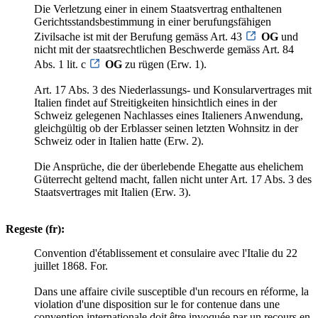
Die Verletzung einer in einem Staatsvertrag enthaltenen
Gerichtsstandsbestimmung in einer berufungsfähigen
Zivilsache ist mit der Berufung gemäss Art. 43
OG
und
nicht mit der staatsrechtlichen Beschwerde gemäss Art. 84
Abs. 1 lit. c
OG
zu rügen (Erw. 1).
Art. 17 Abs. 3 des Niederlassungs- und Konsularvertrages mit
Italien findet auf Streitigkeiten hinsichtlich eines in der
Schweiz gelegenen Nachlasses eines Italieners Anwendung,
gleichgültig ob der Erblasser seinen letzten Wohnsitz in der
Schweiz oder in Italien hatte (Erw. 2).
Die Ansprüche, die der überlebende Ehegatte aus ehelichem
Güterrecht geltend macht, fallen nicht unter Art. 17 Abs. 3 des
Staatsvertrages mit Italien (Erw. 3).
Regeste (fr):
Convention d'établissement et consulaire avec l'Italie du 22
juillet 1868. For.
Dans une affaire civile susceptible d'un recours en réforme, la
violation d'une disposition sur le for contenue dans une
convention internationale doit être invoquée par un recours en