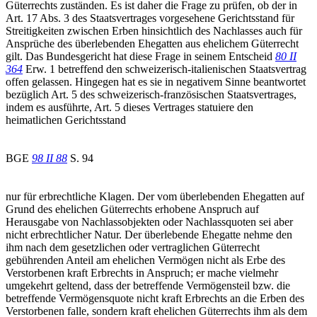
Güterrechts zuständen. Es ist daher die Frage zu prüfen, ob der in
Art. 17 Abs. 3 des Staatsvertrages vorgesehene Gerichtsstand für
Streitigkeiten zwischen Erben hinsichtlich des Nachlasses auch für
Ansprüche des überlebenden Ehegatten aus ehelichem Güterrecht
gilt. Das Bundesgericht hat diese Frage in seinem Entscheid
80 II
364
Erw. 1 betreffend den schweizerisch-italienischen Staatsvertrag
offen gelassen. Hingegen hat es sie in negativem Sinne beantwortet
bezüglich Art. 5 des schweizerisch-französischen Staatsvertrages,
indem es ausführte, Art. 5 dieses Vertrages statuiere den
heimatlichen Gerichtsstand
BGE
98 II 88
S. 94
nur für erbrechtliche Klagen. Der vom überlebenden Ehegatten auf
Grund des ehelichen Güterrechts erhobene Anspruch auf
Herausgabe von Nachlassobjekten oder Nachlassquoten sei aber
nicht erbrechtlicher Natur. Der überlebende Ehegatte nehme den
ihm nach dem gesetzlichen oder vertraglichen Güterrecht
gebührenden Anteil am ehelichen Vermögen nicht als Erbe des
Verstorbenen kraft Erbrechts in Anspruch; er mache vielmehr
umgekehrt geltend, dass der betreffende Vermögensteil bzw. die
betreffende Vermögensquote nicht kraft Erbrechts an die Erben des
Verstorbenen falle, sondern kraft ehelichen Güterrechts ihm als dem