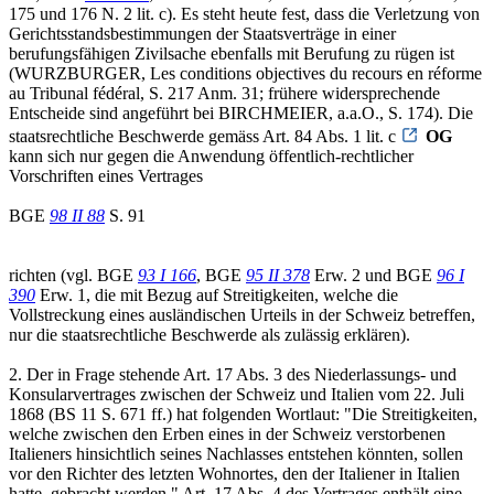
175 und 176 N. 2 lit. c). Es steht heute fest, dass die Verletzung von
Gerichtsstandsbestimmungen der Staatsverträge in einer
berufungsfähigen Zivilsache ebenfalls mit Berufung zu rügen ist
(WURZBURGER, Les conditions objectives du recours en réforme
au Tribunal fédéral, S. 217 Anm. 31; frühere widersprechende
Entscheide sind angeführt bei BIRCHMEIER, a.a.O., S. 174). Die
staatsrechtliche Beschwerde gemäss Art. 84 Abs. 1 lit. c
OG
kann sich nur gegen die Anwendung öffentlich-rechtlicher
Vorschriften eines Vertrages
BGE
98 II 88
S. 91
richten (vgl. BGE
93 I 166
, BGE
95 II 378
Erw. 2 und BGE
96 I
390
Erw. 1, die mit Bezug auf Streitigkeiten, welche die
Vollstreckung eines ausländischen Urteils in der Schweiz betreffen,
nur die staatsrechtliche Beschwerde als zulässig erklären).
2. Der in Frage stehende Art. 17 Abs. 3 des Niederlassungs- und
Konsularvertrages zwischen der Schweiz und Italien vom 22. Juli
1868 (BS 11 S. 671 ff.) hat folgenden Wortlaut: "Die Streitigkeiten,
welche zwischen den Erben eines in der Schweiz verstorbenen
Italieners hinsichtlich seines Nachlasses entstehen könnten, sollen
vor den Richter des letzten Wohnortes, den der Italiener in Italien
hatte, gebracht werden." Art. 17 Abs. 4 des Vertrages enthält eine