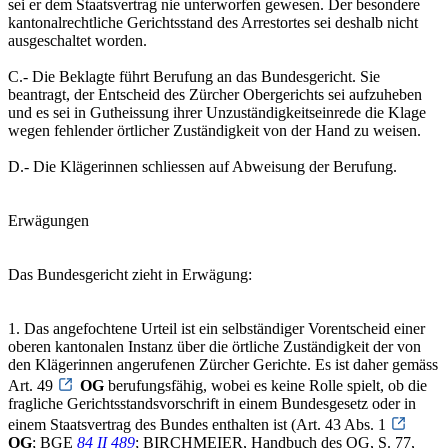
sei er dem Staatsvertrag nie unterworfen gewesen. Der besondere
kantonalrechtliche Gerichtsstand des Arrestortes sei deshalb nicht
ausgeschaltet worden.
C.- Die Beklagte führt Berufung an das Bundesgericht. Sie
beantragt, der Entscheid des Zürcher Obergerichts sei aufzuheben
und es sei in Gutheissung ihrer Unzuständigkeitseinrede die Klage
wegen fehlender örtlicher Zuständigkeit von der Hand zu weisen.
D.- Die Klägerinnen schliessen auf Abweisung der Berufung.
Erwägungen
Das Bundesgericht zieht in Erwägung:
1. Das angefochtene Urteil ist ein selbständiger Vorentscheid einer
oberen kantonalen Instanz über die örtliche Zuständigkeit der von
den Klägerinnen angerufenen Zürcher Gerichte. Es ist daher gemäss
Art. 49
OG
berufungsfähig, wobei es keine Rolle spielt, ob die
fragliche Gerichtsstandsvorschrift in einem Bundesgesetz oder in
einem Staatsvertrag des Bundes enthalten ist (Art. 43 Abs. 1
OG
; BGE
84 II 489
; BIRCHMEIER, Handbuch des OG, S. 77,