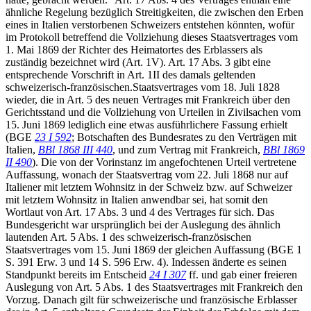
ähnliche Regelung bezüglich Streitigkeiten, die zwischen den Erben
eines in Italien verstorbenen Schweizers entstehen könnten, wofür
im Protokoll betreffend die Vollziehung dieses Staatsvertrages vom
1. Mai 1869 der Richter des Heimatortes des Erblassers als
zuständig bezeichnet wird (Art. 1V). Art. 17 Abs. 3 gibt eine
entsprechende Vorschrift in Art. 1II des damals geltenden
schweizerisch-französischen.Staatsvertrages vom 18. Juli 1828
wieder, die in Art. 5 des neuen Vertrages mit Frankreich über den
Gerichtsstand und die Vollziehung von Urteilen in Zivilsachen vom
15. Juni 1869 lediglich eine etwas ausführlichere Fassung erhielt
(BGE
23 I 592
; Botschaften des Bundesrates zu den Verträgen mit
Italien,
BBl 1868 III 440
, und zum Vertrag mit Frankreich,
BBl 1869
II 490
). Die von der Vorinstanz im angefochtenen Urteil vertretene
Auffassung, wonach der Staatsvertrag vom 22. Juli 1868 nur auf
Italiener mit letztem Wohnsitz in der Schweiz bzw. auf Schweizer
mit letztem Wohnsitz in Italien anwendbar sei, hat somit den
Wortlaut von Art. 17 Abs. 3 und 4 des Vertrages für sich. Das
Bundesgericht war ursprünglich bei der Auslegung des ähnlich
lautenden Art. 5 Abs. 1 des schweizerisch-französischen
Staatsvertrages vom 15. Juni 1869 der gleichen Auffassung (BGE 1
S. 391 Erw. 3 und 14 S. 596 Erw. 4). Indessen änderte es seinen
Standpunkt bereits im Entscheid
24 I 307
ff. und gab einer freieren
Auslegung von Art. 5 Abs. 1 des Staatsvertrages mit Frankreich den
Vorzug. Danach gilt für schweizerische und französische Erblasser