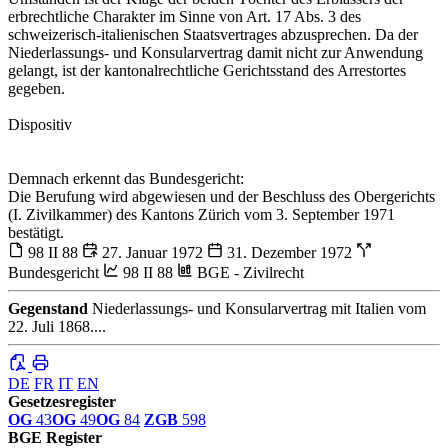
erbrechtliche Charakter im Sinne von Art. 17 Abs. 3 des
schweizerisch-italienischen Staatsvertrages abzusprechen. Da der
Niederlassungs- und Konsularvertrag damit nicht zur Anwendung
gelangt, ist der kantonalrechtliche Gerichtsstand des Arrestortes
gegeben.
Dispositiv
Demnach erkennt das Bundesgericht:
Die Berufung wird abgewiesen und der Beschluss des Obergerichts
(I. Zivilkammer) des Kantons Zürich vom 3. September 1971
bestätigt.
98 II 88
27. Januar 1972
31. Dezember 1972
Bundesgericht
98 II 88
BGE - Zivilrecht
Gegenstand
Niederlassungs- und Konsularvertrag mit Italien vom
22. Juli 1868....
DE
FR
IT
EN
Gesetzesregister
OG
43
OG
49
OG
84
ZGB
598
BGE Register