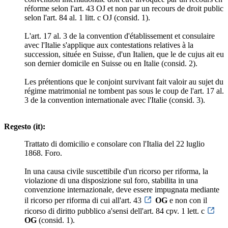
réforme selon l'art. 43 OJ et non par un recours de droit public
selon l'art. 84 al. 1 litt. c OJ (consid. 1).
L'art. 17 al. 3 de la convention d'établissement et consulaire
avec l'Italie s'applique aux contestations relatives à la
succession, située en Suisse, d'un Italien, que le de cujus ait eu
son dernier domicile en Suisse ou en Italie (consid. 2).
Les prétentions que le conjoint survivant fait valoir au sujet du
régime matrimonial ne tombent pas sous le coup de l'art. 17 al.
3 de la convention internationale avec l'Italie (consid. 3).
Regesto (it):
Trattato di domicilio e consolare con l'Italia del 22 luglio
1868. Foro.
In una causa civile suscettibile d'un ricorso per riforma, la
violazione di una disposizione sul foro, stabilita in una
convenzione internazionale, deve essere impugnata mediante
il ricorso per riforma di cui all'art. 43
OG
e non con il
ricorso di diritto pubblico a'sensi dell'art. 84 cpv. 1 lett. c
OG
(consid. 1).