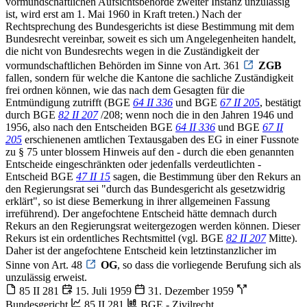
vormundschaftlichen Aufsichtsbehörde zweiter Instanz unzulässig
ist, wird erst am 1. Mai 1960 in Kraft treten.) Nach der
Rechtsprechung des Bundesgerichts ist diese Bestimmung mit dem
Bundesrecht vereinbar, soweit es sich um Angelegenheiten handelt,
die nicht von Bundesrechts wegen in die Zuständigkeit der
vormundschaftlichen Behörden im Sinne von Art. 361
ZGB
fallen, sondern für welche die Kantone die sachliche Zuständigkeit
frei ordnen können, wie das nach dem Gesagten für die
Entmündigung zutrifft (BGE
64 II 336
und BGE
67 II 205
, bestätigt
durch BGE
82 II 207
/208; wenn noch die in den Jahren 1946 und
1956, also nach den Entscheiden BGE
64 II 336
und BGE
67 II
205
erschienenen amtlichen Textausgaben des EG in einer Fussnote
zu § 75 unter blossem Hinweis auf den - durch die eben genannten
Entscheide eingeschränkten oder jedenfalls verdeutlichten -
Entscheid BGE
47 II 15
sagen, die Bestimmung über den Rekurs an
den Regierungsrat sei "durch das Bundesgericht als gesetzwidrig
erklärt", so ist diese Bemerkung in ihrer allgemeinen Fassung
irreführend). Der angefochtene Entscheid hätte demnach durch
Rekurs an den Regierungsrat weitergezogen werden können. Dieser
Rekurs ist ein ordentliches Rechtsmittel (vgl. BGE
82 II 207
Mitte).
Daher ist der angefochtene Entscheid kein letztinstanzlicher im
Sinne von Art. 48
OG
, so dass die vorliegende Berufung sich als
unzulässig erweist.
85 II 281
15. Juli 1959
31. Dezember 1959
Bundesgericht
85 II 281
BGE - Zivilrecht