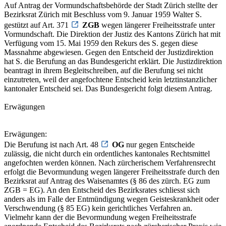
Auf Antrag der Vormundschaftsbehörde der Stadt Zürich stellte der
Bezirksrat Zürich mit Beschluss vom 9. Januar 1959 Walter S.
gestützt auf Art. 371
ZGB
wegen längerer Freiheitsstrafe unter
Vormundschaft. Die Direktion der Justiz des Kantons Zürich hat mit
Verfügung vom 15. Mai 1959 den Rekurs des S. gegen diese
Massnahme abgewiesen. Gegen den Entscheid der Justizdirektion
hat S. die Berufung an das Bundesgericht erklärt. Die Justizdirektion
beantragt in ihrem Begleitschreiben, auf die Berufung sei nicht
einzutreten, weil der angefochtene Entscheid kein letztinstanzlicher
kantonaler Entscheid sei. Das Bundesgericht folgt diesem Antrag.
Erwägungen
Erwägungen:
Die Berufung ist nach Art. 48
OG
nur gegen Entscheide
zulässig, die nicht durch ein ordentliches kantonales Rechtsmittel
angefochten werden können. Nach zürcherischem Verfahrensrecht
erfolgt die Bevormundung wegen längerer Freiheitsstrafe durch den
Bezirksrat auf Antrag des Waisenamtes (§ 86 des zürch. EG zum
ZGB = EG). An den Entscheid des Bezirksrates schliesst sich
anders als im Falle der Entmündigung wegen Geisteskrankheit oder
Verschwendung (§ 85 EG) kein gerichtliches Verfahren an.
Vielmehr kann der die Bevormundung wegen Freiheitsstrafe