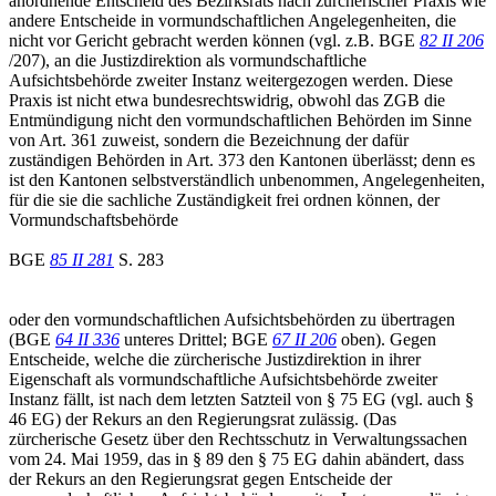
anordnende Entscheid des Bezirksrats nach zürcherischer Praxis wie
andere Entscheide in vormundschaftlichen Angelegenheiten, die
nicht vor Gericht gebracht werden können (vgl. z.B. BGE
82 II 206
/207), an die Justizdirektion als vormundschaftliche
Aufsichtsbehörde zweiter Instanz weitergezogen werden. Diese
Praxis ist nicht etwa bundesrechtswidrig, obwohl das ZGB die
Entmündigung nicht den vormundschaftlichen Behörden im Sinne
von Art. 361 zuweist, sondern die Bezeichnung der dafür
zuständigen Behörden in Art. 373 den Kantonen überlässt; denn es
ist den Kantonen selbstverständlich unbenommen, Angelegenheiten,
für die sie die sachliche Zuständigkeit frei ordnen können, der
Vormundschaftsbehörde
BGE
85 II 281
S. 283
oder den vormundschaftlichen Aufsichtsbehörden zu übertragen
(BGE
64 II 336
unteres Drittel; BGE
67 II 206
oben). Gegen
Entscheide, welche die zürcherische Justizdirektion in ihrer
Eigenschaft als vormundschaftliche Aufsichtsbehörde zweiter
Instanz fällt, ist nach dem letzten Satzteil von § 75 EG (vgl. auch §
46 EG) der Rekurs an den Regierungsrat zulässig. (Das
zürcherische Gesetz über den Rechtsschutz in Verwaltungssachen
vom 24. Mai 1959, das in § 89 den § 75 EG dahin abändert, dass
der Rekurs an den Regierungsrat gegen Entscheide der