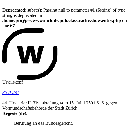
Deprecated
: substr(): Passing null to parameter #1 ($string) of type
string is deprecated in
/home/proj/pse/www/include/pub/class.cache.show.entry.php
on
line
67
Urteilskopf
85 II 281
44. Urteil der II. Zivilabteilung vom 15. Juli 1959 i.S. S. gegen
Vormundschaftsbehörde der Stadt Zürich.
Regeste (de):
Berufung an das Bundesgericht.