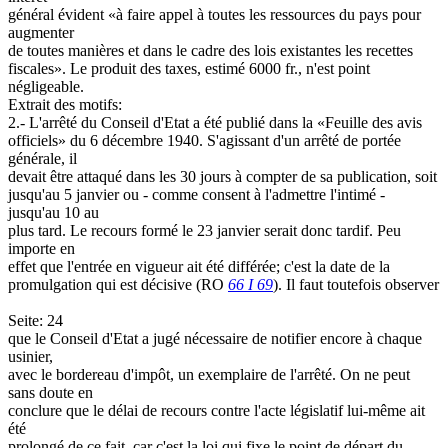
général évident «à faire appel à toutes les ressources du pays pour
augmenter
de toutes manières et dans le cadre des lois existantes les recettes
fiscales». Le produit des taxes, estimé 6000 fr., n'est point
négligeable.
Extrait des motifs:
2.- L'arrêté du Conseil d'Etat a été publié dans la «Feuille des avis
officiels» du 6 décembre 1940. S'agissant d'un arrêté de portée
générale, il
devait être attaqué dans les 30 jours à compter de sa publication, soit
jusqu'au 5 janvier ou - comme consent à l'admettre l'intimé -
jusqu'au 10 au
plus tard. Le recours formé le 23 janvier serait donc tardif. Peu
importe en
effet que l'entrée en vigueur ait été différée; c'est la date de la
promulgation qui est décisive (RO
66 I 69
). Il faut toutefois observer
Seite: 24
que le Conseil d'Etat a jugé nécessaire de notifier encore à chaque
usinier,
avec le bordereau d'impôt, un exemplaire de l'arrêté. On ne peut
sans doute en
conclure que le délai de recours contre l'acte législatif lui-même ait
été
prolongé de ce fait, car c'est la loi qui fixe le point de départ du