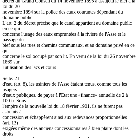
décret du Grand Conseil du 14 novembre 1895 a assujetti le bief à la
loi du 20
novembre 1894 sur la police des eaux courantes dépendant du
domaine public.
L'art. 2 du décret précise que le canal appartient au domaine public
en ce qui
concerne l'usage des eaux empruntées à la rivière de l'Asse et le
passage du
bief sous les rues et chemins communaux, et au domaine privé en ce
qui
concerne le sol occupé par son lit. En vertu de la loi du 26 novembre
1869 sur
l'utilisation des lacs et cours
Seite: 21
d'eau (art. 8), les usiniers de l'Asse étaient tenus, comme tous les
usagers
d'eaux publiques, de payer à l'Etat une «finance» annuelle de 2 à
100 fr. Sous
l'empire de la nouvelle loi du 18 février 1901, ils ne furent pas
astreints à
concession et échappèrent ainsi aux redevances proportionnelles
(art. 13)
exigées même des anciens concessionnaires à bien plaire dont les
droits