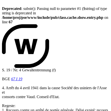
Deprecated
: substr(): Passing null to parameter #1 ($string) of type
string is deprecated in
/home/proj/pse/www/include/pub/class.cache.show.entry.php
on
line
67
S. 19 / Nr. 4 Gewaltentrennung (f)
BGE
67 I 19
4. Arrêt du 4 avril 1941 dans la cause Société des usiniers de l'Asse
et
consorts contre Vaud. Conseil d'Etat.
Regeste:
1. Recours contre un arrêté de portée générale. Délai expiré; recours