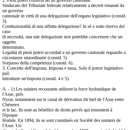
2. Pieni poteri conferiti ad un governo cantonale.
Sindacato del Tribunale federale relativamente a decreti emanati da
un governo
cantonale in virtù di una delegazione dell'organo legislativo (consid.
3).
Costituzionalità di una siffatta delegazione? In sè e sotto riserva del
caso
di necessità, una tale delegazione non potrebbe concernere che un
oggetto
determinato.
Legalità di pieni poteri accordati a un governo cantonale reguardo a
circostanze straordinarie (consid. 5)
Sorpasso della competenza (consid. 6).
3. Concetto dell'imposta. Imposta e tassa. Solo il potere legislativo
può
introdurre un'imposta (consid. 4 e 5).
A. - 1) Les usiniers recourants utilisent la force hydraulique de
l'Asse, près
Nyon, notamment sur le canal de dérivation dit bief de l'Asse entre
Chéserex
et le lac. Ils sont au bénéfice de droits privés qui remontent à
l'époque
féodale. En 1894, ils se sont constitués en Société des usiniers de
l'Asse. Un