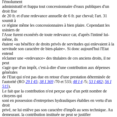
l'émolument
administratif et frappa tout concessionnaire d'eaux publiques d'un
droit fixe
de 20 fr. et d'une redevance annuelle de 6 fr. par cheval; l'art. 31
soumit à
ce régime même les concessionnaires à bien plaire. Cependant les
usiniers de
l'Asse furent exonérés de toute redevance car, d'après l'intimé lui-
même, ils
étaient «au bénéfice de droits privés de servitudes qui enlevaient à la
servitude son caractère de bien-plaire». Si donc aujourd'hui l'Etat
entend
réclamer une «redevance» des titulaires de ces anciens droits, il ne
peut
s'agir que d'un impôt, c'est-à-dire d'une contribution aux dépenses
générales
de l'Etat qui n'est pas due en retour d'une prestation déterminée de
l'autorité (RO
29 I 45
;
38 I 369
/70 et 533;
48 I 4
/5;
53 I 482
;
56 I
515
).
Le fait que la contribution n'est perçue que d'un petit nombre de
citoyens qui
sont en possession d'entreprises hydrauliques établies en vertu d'un
droit
privé, ne lui enlève pas son caractère d'impôt au sens technique. Au
demeurant. la contribution instituée ne peut se justifier