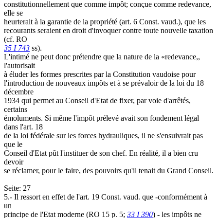
constitutionnellement que comme impôt; conçue comme redevance,
elle se
heurterait à la garantie de la propriété (art. 6 Const. vaud.), que les
recourants seraient en droit d'invoquer contre toute nouvelle taxation
(cf. RO
35 I 743
ss).
L'intimé ne peut donc prétendre que la nature de la «redevance,,
l'autorisait
à éluder les formes prescrites par la Constitution vaudoise pour
l'introduction de nouveaux impôts et à se prévaloir de la loi du 18
décembre
1934 qui permet au Conseil d'Etat de fixer, par voie d'arrêtés,
certains
émoluments. Si même l'impôt prélevé avait son fondement légal
dans l'art. 18
de la loi fédérale sur les forces hydrauliques, il ne s'ensuivrait pas
que le
Conseil d'Etat pût l'instituer de son chef. En réalité, il a bien cru
devoir
se réclamer, pour le faire, des pouvoirs qu'il tenait du Grand Conseil.
Seite: 27
5.- Il ressort en effet de l'art. 19 Const. vaud. que -conformément à
un
principe de l'Etat moderne (RO 15 p. 5;
33 I 390
) - les impôts ne