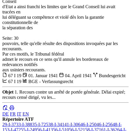
Conseil
d'Etat a ainsi franchi les limites que le Grand Conseil lui avait
tracées en
lui déléguant sa compétence et violé dès lors la garantie
constitutionnelle de
la séparation des
Seite: 30
pouvoirs, telle qu'elle résulte des dispositions invoquées par les
recourants.
Par ces motifs, le Tribunal fédéral
admet le recours en ce sens qu'il annule les bordereaux de
redevances notifiés
aux usiniers recourants.
67 I 19
01. Januar 1941
04. April 1941
Bundesgericht
67 I 19
BGE - Verfassungsrecht
Objet
1. Recours contre un arrêté de portée générale. Délai expiré;
recours censé dirigé, vu les...
DE
FR
IT
EN
Répertoire ATF
29-I-37
33-I-388
35-I-725
38-I-341
41-I-306
46-I-250
46-I-256
48-I-
1
53-I-472
55-I-249
56-I-413
56-I-510
56-I-521
58-I-371
61-I-362
64-I-