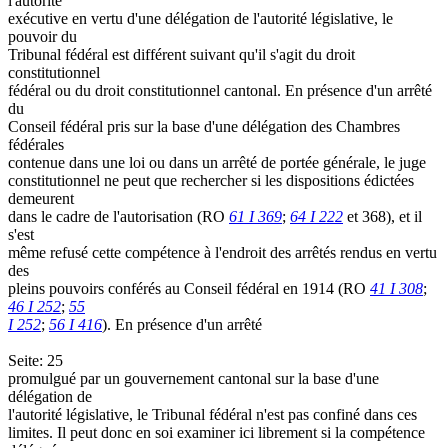
l'autorité
exécutive en vertu d'une délégation de l'autorité législative, le
pouvoir du
Tribunal fédéral est différent suivant qu'il s'agit du droit
constitutionnel
fédéral ou du droit constitutionnel cantonal. En présence d'un arrêté
du
Conseil fédéral pris sur la base d'une délégation des Chambres
fédérales
contenue dans une loi ou dans un arrêté de portée générale, le juge
constitutionnel ne peut que rechercher si les dispositions édictées
demeurent
dans le cadre de l'autorisation (RO
61 I 369
;
64 I 222
et 368), et il
s'est
même refusé cette compétence à l'endroit des arrêtés rendus en vertu
des
pleins pouvoirs conférés au Conseil fédéral en 1914 (RO
41 I 308
;
46 I 252
;
55
I 252
;
56 I 416
). En présence d'un arrêté
Seite: 25
promulgué par un gouvernement cantonal sur la base d'une
délégation de
l'autorité législative, le Tribunal fédéral n'est pas confiné dans ces
limites. Il peut donc en soi examiner ici librement si la compétence