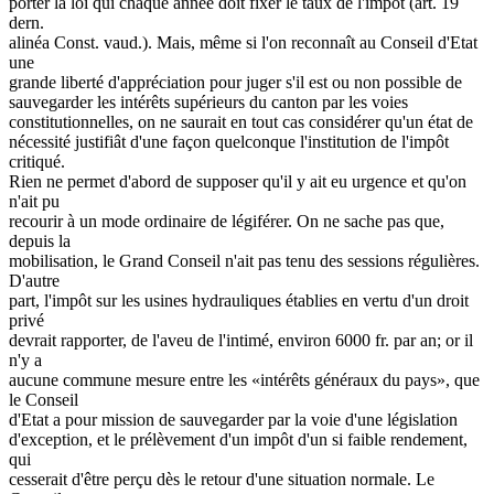
porter la loi qui chaque année doit fixer le taux de l'impôt (art. 19
dern.
alinéa Const. vaud.). Mais, même si l'on reconnaît au Conseil d'Etat
une
grande liberté d'appréciation pour juger s'il est ou non possible de
sauvegarder les intérêts supérieurs du canton par les voies
constitutionnelles, on ne saurait en tout cas considérer qu'un état de
nécessité justifiât d'une façon quelconque l'institution de l'impôt
critiqué.
Rien ne permet d'abord de supposer qu'il y ait eu urgence et qu'on
n'ait pu
recourir à un mode ordinaire de légiférer. On ne sache pas que,
depuis la
mobilisation, le Grand Conseil n'ait pas tenu des sessions régulières.
D'autre
part, l'impôt sur les usines hydrauliques établies en vertu d'un droit
privé
devrait rapporter, de l'aveu de l'intimé, environ 6000 fr. par an; or il
n'y a
aucune commune mesure entre les «intérêts généraux du pays», que
le Conseil
d'Etat a pour mission de sauvegarder par la voie d'une législation
d'exception, et le prélèvement d'un impôt d'un si faible rendement,
qui
cesserait d'être perçu dès le retour d'une situation normale. Le