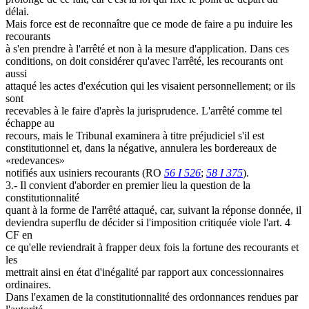
délai.
Mais force est de reconnaître que ce mode de faire a pu induire les
recourants
à s'en prendre à l'arrêté et non à la mesure d'application. Dans ces
conditions, on doit considérer qu'avec l'arrêté, les recourants ont
aussi
attaqué les actes d'exécution qui les visaient personnellement; or ils
sont
recevables à le faire d'après la jurisprudence. L'arrêté comme tel
échappe au
recours, mais le Tribunal examinera à titre préjudiciel s'il est
constitutionnel et, dans la négative, annulera les bordereaux de
«redevances»
notifiés aux usiniers recourants (RO
56 I 526
;
58 I 375
).
3.- Il convient d'aborder en premier lieu la question de la
constitutionnalité
quant à la forme de l'arrêté attaqué, car, suivant la réponse donnée, il
deviendra superflu de décider si l'imposition critiquée viole l'art. 4
CF en
ce qu'elle reviendrait à frapper deux fois la fortune des recourants et
les
mettrait ainsi en état d'inégalité par rapport aux concessionnaires
ordinaires.
Dans l'examen de la constitutionnalité des ordonnances rendues par