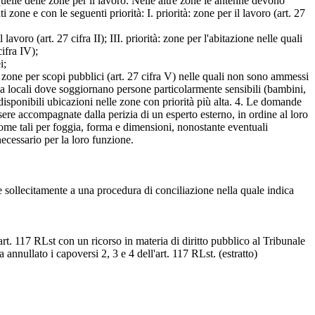
 quelle delle zone per il lavoro. Nelle altre zone le antenne devono
zone e con le seguenti priorità: I. priorità: zone per il lavoro (art. 27
avoro (art. 27 cifra II); III. priorità: zone per l'abitazione nelle quali
cifra IV);
i;
tà: zone per scopi pubblici (art. 27 cifra V) nelle quali non sono ammessi
ri da locali dove soggiornano persone particolarmente sensibili (bambini,
disponibili ubicazioni nelle zone con priorità più alta. 4. Le domande
sere accompagnate dalla perizia di un esperto esterno, in ordine al loro
come tali per foggia, forma e dimensioni, nonostante eventuali
cessario per la loro funzione.
de sollecitamente a una procedura di conciliazione nella quale indica
17 RLst con un ricorso in materia di diritto pubblico al Tribunale
 annullato i capoversi 2, 3 e 4 dell'art. 117 RLst. (estratto)