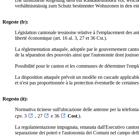
Die umstrittene Regelung sieht ein Kaskadenmodell vor, welche
verhältnismässig zum Schutz bestimmter Wohnzonen in den ein
Regeste (fr):
Législation cantonale tessinoise relative à l'emplacement des an
liberté économique (art. 16 al. 3, 27 et 36 Cst.).
La règlementation attaquée, adoptée par le gouvernement cantona
de la séparation des pouvoirs ainsi que l'autonomie dont jouiss
Possibilité pour le canton et les communes de déterminer l'empla
La disposition attaquée prévoit un modèle en cascade applicable
et n'est pas proportionnée à la protection éventuelle de certain
Regesto (it):
Normativa ticinese sull'ubicazione delle antenne per la telefonia
cpv. 3
, 27
e 36
Cost
.).
La regolamentazione impugnata, emanata dall'Esecutivo cantonale,
separazione dei poteri e l'autonomia dei Comuni nel campo della 