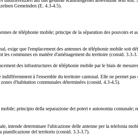
s undifferenziert auf das gesamte Kantonsgebiet anwendbar sein soll. S
zelnen Gemeinden (E. 4.3-4.5).
tennes de téléphonie mobile; principe de la séparation des pouvoirs et a
l, exige que l'emplacement des antennes de téléphonie mobile soit défini
ent les communes en matière d'aménagement du territoire (consid. 3.3-3.
cement des infrastructures de téléphonie mobile par le biais de mesures 
 indifféremment à l'ensemble du territoire cantonal. Elle ne permet pas 
es zones d'habitation communales déterminées (consid. 4.3-4.5).
 mobile; principio della separazione dei poteri e autonomia comunale; res
 intende determinare l'ubicazione delle antenne per la telefonia mobile 
pianificazione del territorio (consid. 3.3-3.7).