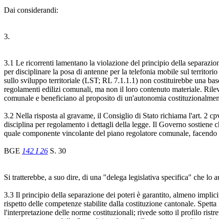
Dai considerandi:
3.
3.1 Le ricorrenti lamentano la violazione del principio della separazi
per disciplinare la posa di antenne per la telefonia mobile sul territo
sullo sviluppo territoriale (LST; RL 7.1.1.1) non costituirebbe una bas
regolamenti edilizi comunali, ma non il loro contenuto materiale. Rilev
comunale e beneficiano al proposito di un'autonomia costituzionalment
3.2 Nella risposta al gravame, il Consiglio di Stato richiama l'art. 2 cpv
disciplina per regolamento i dettagli della legge. Il Governo sostiene 
quale componente vincolante del piano regolatore comunale, facendo in p
BGE
142 I 26
S. 30
Si tratterebbe, a suo dire, di una "delega legislativa specifica" che lo 
3.3 Il principio della separazione dei poteri è garantito, almeno implicit
rispetto delle competenze stabilite dalla costituzione cantonale. Spetta
l'interpretazione delle norme costituzionali; rivede sotto il profilo rist