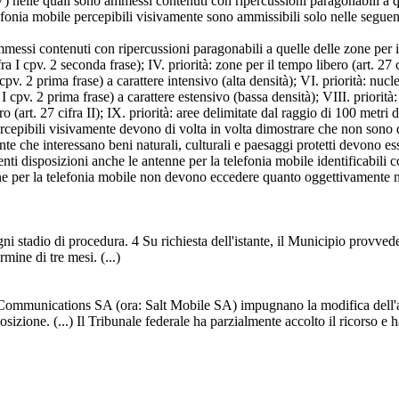
fra V) nelle quali sono ammessi contenuti con ripercussioni paragonabili a
lefonia mobile percepibili visivamente sono ammissibili solo nelle seguenti 
mmessi contenuti con ripercussioni paragonabili a quelle delle zone per il l
a I cpv. 2 seconda frase); IV. priorità: zone per il tempo libero (art. 27 
cpv. 2 prima frase) a carattere intensivo (alta densità); VI. priorità: nucle
a I cpv. 2 prima frase) a carattere estensivo (bassa densità); VIII. priori
ro (art. 27 cifra II); IX. priorità: aree delimitate dal raggio di 100 met
percepibili visivamente devono di volta in volta dimostrare che non sono 
te che interessano beni naturali, culturali e paesaggi protetti devono es
nti disposizioni anche le antenne per la telefonia mobile identificabili 
ne per la telefonia mobile non devono eccedere quanto oggettivamente ne
gni stadio di procedura. 4 Su richiesta dell'istante, il Municipio provve
mine di tre mesi. (...)
unications SA (ora: Salt Mobile SA) impugnano la modifica dell'art. 1
izione. (...) Il Tribunale federale ha parzialmente accolto il ricorso e ha