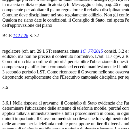
in materia edilizia e pianificatoria (cfr. Messaggio citato, pag. 46 e r
competente per adottare il piano regolatore e il relativo discipliname
Comune deve disciplinare nel suo regolamento edilizio. Non gli conferisc
Qualora ne siano date le condizioni, il Consiglio di Stato, cui spetta l
dell'approvazione del piano
BGE
142 I 26
S. 32
regolatore (cfr. art. 29 LST; sentenza citata
1C_77/2015
consid. 3.2 e 
edilizio, ma non ne precisa il contenuto normativo. L'art. 117 cpv. 2 
Comuni un chiaro ordine di priorità per stabilire l'ubicazione di ques
competenza pianificatoria comunale ed eccede manifestamente i limiti pos
3 secondo periodo LST. Come riconosce il Governo nelle sue osservazion
disponendo semplicemente che l'Esecutivo cantonale disciplina per reg
3.6
3.6.1 Nella risposta al gravame, il Consiglio di Stato evidenzia che l'
determinare l'ubicazione delle antenne di telefonia mobile, purché comp
applica tuttavia immediatamente a tutti i procedimenti in corso, in ogni
quindi importante. Il Governo medesimo rileva che lo svolgimento della 
delle antenne per la telefonia mobile presuppone un iter di diversi anni
antenne di telefonia mobile per un periodo di durata rilevante. La su