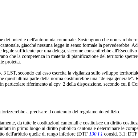
one dei poteri e dell'autonomia comunale. Sostengono che non sarebbero 
rio cantonale, giacché nessuna legge in senso formale la prevederebbe. Ad
e legale sufficiente per una delega, siccome consentirebbe all'Esecutivo 
ano che la competenza in materia di pianificazione del territorio spette
e protetta.
. 3 LST, secondo cui esso esercita la vigilanza sullo sviluppo territoriale
che quest'ultima parte della norma costituirebbe una "delega generale". R
articolare riferimento al cpv. 2 della disposizione, secondo cui il Consi
autorizzerebbe a precisare il contenuto del regolamento edilizio.
amente, da tutte le costituzioni cantonali e costituisce un diritto costituz
 infatti in primo luogo al diritto pubblico cantonale determinare le comp
retto dell'arbitrio quelle di rango inferiore (DTF
130 I 1
consid. 3.1; DT