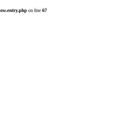
how.entry.php
on line
67