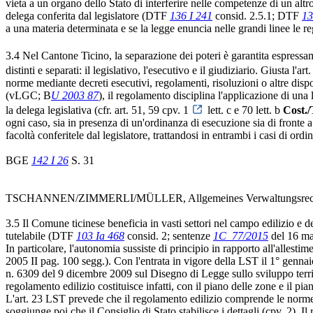
vieta a un organo dello Stato di interferire nelle competenze di un altr
delega conferita dal legislatore (DTF
136 I 241
consid. 2.5.1; DTF
13
a una materia determinata e se la legge enuncia nelle grandi linee le
3.4 Nel Cantone Ticino, la separazione dei poteri è garantita espressam
distinti e separati: il legislativo, l'esecutivo e il giudiziario. Giusta l'art.
norme mediante decreti esecutivi, regolamenti, risoluzioni o altre dispo
(vLGC; B
U 2003 87
), il regolamento disciplina l'applicazione di una
la delega legislativa (cfr. art. 51, 59 cpv. 1
lett. c e 70 lett. b
Cost./
ogni caso, sia in presenza di un'ordinanza di esecuzione sia di fronte a
facoltà conferitele dal legislatore, trattandosi in entrambi i casi di ord
BGE
142 I 26
S. 31
TSCHANNEN/ZIMMERLI/MÜLLER, Allgemeines Verwaltungsrecht, 4
3.5 Il Comune ticinese beneficia in vasti settori nel campo edilizio e 
tutelabile (DTF
103 Ia 468
consid. 2; sentenze
1C_77/2015
del 16 ma
In particolare, l'autonomia sussiste di principio in rapporto all'allest
2005 II pag. 100 segg.). Con l'entrata in vigore della LST il 1° gennai
n. 6309 del 9 dicembre 2009 sul Disegno di Legge sullo sviluppo territo
regolamento edilizio costituisce infatti, con il piano delle zone e il
L'art. 23 LST prevede che il regolamento edilizio comprende le norme di
soggiunge poi che il Consiglio di Stato stabilisce i dettagli (cpv. 2). I