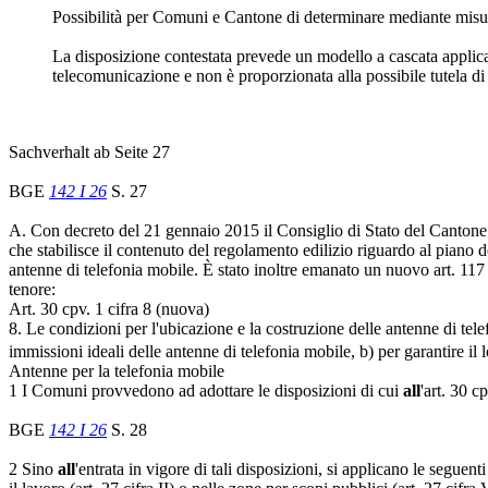
Possibilità per Comuni e Cantone di determinare mediante misure d
La disposizione contestata prevede un modello a cascata applicab
telecomunicazione e non è proporzionata alla possibile tutela di 
Sachverhalt ab Seite 27
BGE
142 I 26
S. 27
A. Con decreto del 21 gennaio 2015 il Consiglio di Stato del Cantone T
che stabilisce il contenuto del regolamento edilizio riguardo al piano 
antenne di telefonia mobile. È stato inoltre emanato un nuovo art. 117 
tenore:
Art. 30 cpv. 1 cifra 8 (nuova)
8. Le condizioni per l'ubicazione e la costruzione delle antenne di telefon
immissioni ideali delle antenne di telefonia mobile, b) per garantire il
Antenne per la telefonia mobile
1 I Comuni provvedono ad adottare le disposizioni di cui
all
'art. 30 c
BGE
142 I 26
S. 28
2 Sino
all
'entrata in vigore di tali disposizioni, si applicano le segue