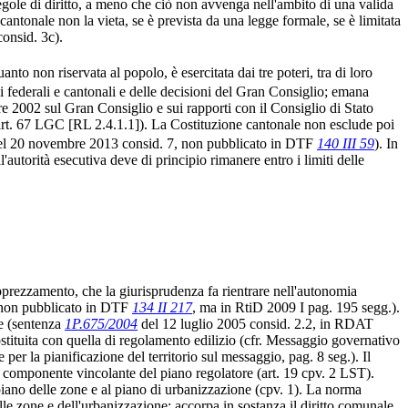
regole di diritto, a meno che ciò non avvenga nell'ambito di una valida
cantonale non la vieta, se è prevista da una legge formale, se è limitata
onsid. 3c).
anto non riservata al popolo, è esercitata dai tre poteri, tra di loro
gi federali e cantonali e delle decisioni del Gran Consiglio; emana
bre 2002 sul Gran Consiglio e sui rapporti con il Consiglio di Stato
a l'art. 67 LGC [RL 2.4.1.1]). La Costituzione cantonale non esclude poi
l 20 novembre 2013 consid. 7, non pubblicato in DTF
140 III 59
). In
autorità esecutiva deve di principio rimanere entro i limiti delle
 apprezzamento, che la giurisprudenza fa rientrare nell'autonomia
 non pubblicato in DTF
134 II 217
, ma in RtiD 2009 I pag. 195 segg.).
ne (sentenza
1P.675/2004
del 12 luglio 2005 consid. 2.2, in RDAT
ostituita con quella di regolamento edilizio (cfr. Messaggio governativo
r la pianificazione del territorio sul messaggio, pag. 8 seg.). Il
na componente vincolante del piano regolatore (art. 19 cpv. 2 LST).
 piano delle zone e al piano di urbanizzazione (cpv. 1). La norma
elle zone e dell'urbanizzazione: accorpa in sostanza il diritto comunale