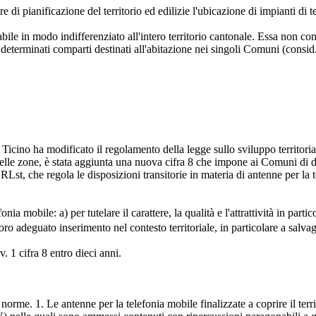
i pianificazione del territorio ed edilizie l'ubicazione di impianti di t
ile in modo indifferenziato all'intero territorio cantonale. Essa non con
determinati comparti destinati all'abitazione nei singoli Comuni (consid.
icino ha modificato il regolamento della legge sullo sviluppo territoria
delle zone, è stata aggiunta una nuova cifra 8 che impone ai Comuni di di
RLst, che regola le disposizioni transitorie in materia di antenne per l
ia mobile: a) per tutelare il carattere, la qualità e l'attrattività in part
 loro adeguato inserimento nel contesto territoriale, in particolare a salv
pv. 1 cifra 8 entro dieci anni.
nti norme. 1. Le antenne per la telefonia mobile finalizzate a coprire il 