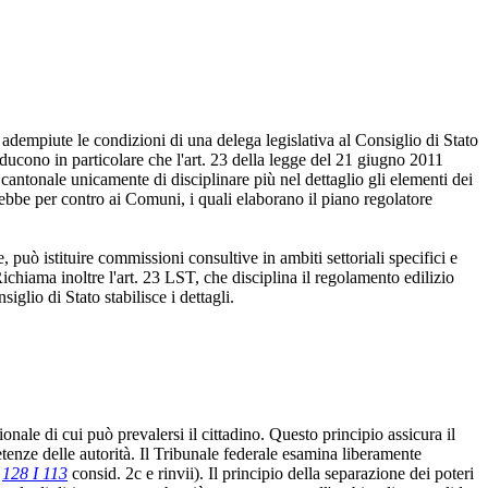
adempiute le condizioni di una delega legislativa al Consiglio di Stato
ducono in particolare che l'art. 23 della legge del 21 giugno 2011
cantonale unicamente di disciplinare più nel dettaglio gli elementi dei
rebbe per contro ai Comuni, i quali elaborano il piano regolatore
, può istituire commissioni consultive in ambiti settoriali specifici e
ichiama inoltre l'art. 23 LST, che disciplina il regolamento edilizio
glio di Stato stabilisce i dettagli.
ionale di cui può prevalersi il cittadino. Questo principio assicura il
etenze delle autorità. Il Tribunale federale esamina liberamente
F
128 I 113
consid. 2c e rinvii). Il principio della separazione dei poteri