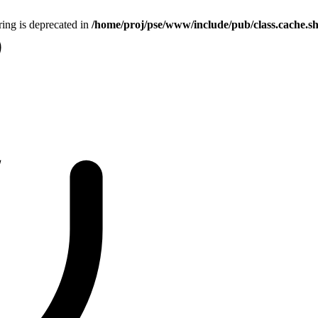
tring is deprecated in
/home/proj/pse/www/include/pub/class.cache.s