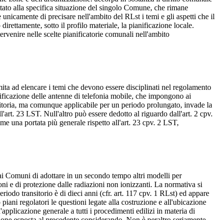
attato alla specifica situazione del singolo Comune, che rimane
 unicamente di precisare nell'ambito del RLst i temi e gli aspetti che il
irettamente, sotto il profilo materiale, la pianificazione locale.
ervenire nelle scelte pianificatorie comunali nell'ambito
limita ad elencare i temi che devono essere disciplinati nel regolamento
nificazione delle antenne di telefonia mobile, che impongono ai
nsitoria, ma comunque applicabile per un periodo prolungato, invade la
'art. 23 LST. Null'altro può essere dedotto al riguardo dall'art. 2 cpv.
e una portata più generale rispetto all'art. 23 cpv. 2 LST,
 ai Comuni di adottare in un secondo tempo altri modelli per
oni e di protezione dalle radiazioni non ionizzanti. La normativa si
riodo transitorio è di dieci anni (cfr. art. 117 cpv. 1 RLst) ed appare
iani regolatori le questioni legate alla costruzione e all'ubicazione
applicazione generale a tutti i procedimenti edilizi in materia di
sione esposta al precedente considerando. Non è peraltro seriamente