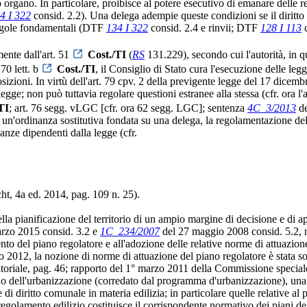
o organo. In particolare, proibisce al potere esecutivo di emanare delle 
4 I 322
consid. 2.2). Una delega adempie queste condizioni se il diritto 
 regole fondamentali (DTF
134 I 322
consid. 2.4 e rinvii; DTF
128 I 113
c
ente dall'art. 51
Cost./TI
(
RS
131.229), secondo cui l'autorità, in qu
 70 lett. b
Cost./TI
, il Consiglio di Stato cura l'esecuzione delle leg
sizioni. In virtù dell'art. 79 cpv. 2 della previgente legge del 17 dicem
 legge; non può tuttavia regolare questioni estranee alla stessa (cfr. or
TI
; art. 76 segg. vLGC [cfr. ora 62 segg. LGC]; sentenza
4C_3/2013
de
 un'ordinanza sostitutiva fondata su una delega, la regolamentazione dell'
inanze dipendenti dalla legge (cfr.
a ed. 2014, pag. 109 n. 25).
della pianificazione del territorio di un ampio margine di decisione e di
rzo 2015 consid. 3.2 e
1C_234/2007
del 27 maggio 2008 consid. 5.2,
imento del piano regolatore e all'adozione delle relative norme di attuazio
o 2012, la nozione di norme di attuazione del piano regolatore è stata s
riale, pag. 46; rapporto del 1° marzo 2011 della Commissione speciale pe
 piano dell'urbanizzazione (corredato dal programma d'urbanizzazione), u
 diritto comunale in materia edilizia; in particolare quelle relative al
l regolamento edilizio costituisce il corrispondente normativo dei piani d