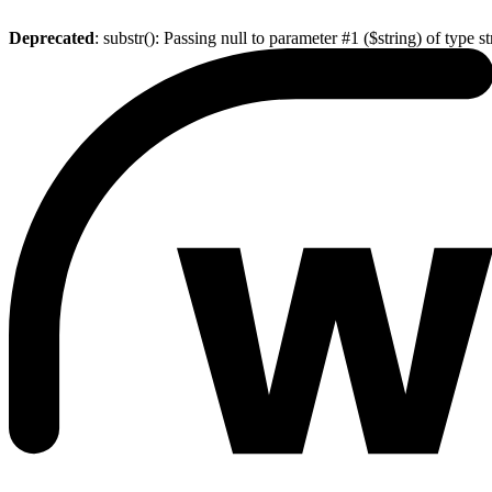
Deprecated
: substr(): Passing null to parameter #1 ($string) of type s