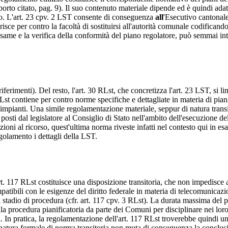
apporto citato, pag. 9). Il suo contenuto materiale dipende ed è quindi ad
nto. L'art. 23 cpv. 2 LST consente di conseguenza
all
'Esecutivo cantonale
e per contro la facoltà di sostituirsi all'autorità comunale codificando d
'esame e la verifica della conformità del piano regolatore, può semmai int
riferimenti). Del resto, l'art. 30 RLst, che concretizza l'art. 23 LST, si 
RLst contiene per contro norme specifiche e dettagliate in materia di pia
ti impianti. Una simile regolamentazione materiale, seppur di natura tra
ti dal legislatore al Consiglio di Stato nell'ambito dell'esecuzione dell
i al ricorso, quest'ultima norma riveste infatti nel contesto qui in esam
olamento i dettagli della LST.
art. 117 RLst costituisce una disposizione transitoria, che non impedisce
atibili con le esigenze del diritto federale in materia di telecomunicazi
 stadio di procedura (cfr. art. 117 cpv. 3 RLst). La durata massima del pe
procedura pianificatoria da parte dei Comuni per disciplinare nei loro p
. In pratica, la regolamentazione dell'art. 117 RLst troverebbe quindi un'
a natura formale di norma transitoria non muta di conseguenza la conclu