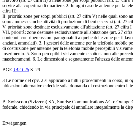
il lavoro (art. 27 cifra II) o nelle zone per scopi pubblici (art. 27 ci
servire alla copertura di quartiere. 2. In ogni caso le antenne per la te
cifra II);
II. priorità: zone per scopi pubblici (art. 27 cifra V) nelle quali sono a
sono ammesse anche attività di produzione di beni e servizi (art. 27 cifr
V. priorità: zone destinate esclusivamente all'abitazione (art. 27 cifra I 
VII. priorità: zone destinate esclusivamente all'abitazione (art. 27 cifr
contenuti con ripercussioni paragonabili a quelle delle zone per il lavo
anziani, ammalati). 3. I gestori delle antenne per la telefonia mobile 
di costruzione per antenne per la telefonia mobile percepibili visivamen
inserimento. 5. Sono percepibili visivamente e sottostanno alle precede
mascheramenti. 6. Le dimensioni e segnatamente l'altezza delle anten
BGE
142 I 26
S. 29
3 Le norme del cpv. 2 si applicano a tutti i procedimenti in corso, in o
ubicazioni alternative e decide sulla domanda di costruzione entro il ter
B. Swisscom (Svizzera) SA, Sunrise Communications AG e Orange Comm
federale, chiedendo in via principale di annullare integralmente la dispos
Erwägungen