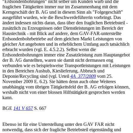
"Erdsondenbohrungen" nicht selber um Kunden warb und die
fraglichen Tätigkeiten immer nur im Zusammenhang mit dem
Kerngeschäft der B. AG und in diesem Sinn als "Folgegeschäft"
ausgeführt wurden, wie die Beschwerdeführerin vorbringt. Das
ändert indessen nichts daran, dass über den fraglichen Betriebsteil -
zusätzlich zu Erzeugnissen oder Dienstleistungen im Bereich der
Haustechnik - mit Blick auf andere, dem GAV-FAR-unterstellte
Erdsondenbohrbetriebe auf dem gleichen Markt Leistungen von
gleicher Art angeboten und in erheblichem Umfang auch tatsächlich
erbracht wurden (vgl. E. 4.5.2.2). Selbst wenn die
Erdsondenbohrungen immer eine Zusatzleistung zum Hauptangebot
der B. AG darstellten, waren sie damit nicht dermassen eng
verbunden wie es beispielsweise Transportleistungen mit Leistungen
in den Bereichen Aushub, Kieslieferung, Abbruch und
Deponie/Recycling sind (vgl. Urteil
4A_377/2009
vom 25.
November 2009 E. 6.2). Sie hätten denn auch ohne Weiteres
unabhängig vom übrigen Tätigkeitsfeld der B. AG erfolgen können,
weshalb nicht von einer blossen Hilfstätigkeit gesprochen werden
kann.
BGE
141 V 657
S. 667
Ebenso ist für eine Unterstellung unter den GAV FAR nicht
notwendig, dass sich der fragliche Betriebsteil eigenständig und