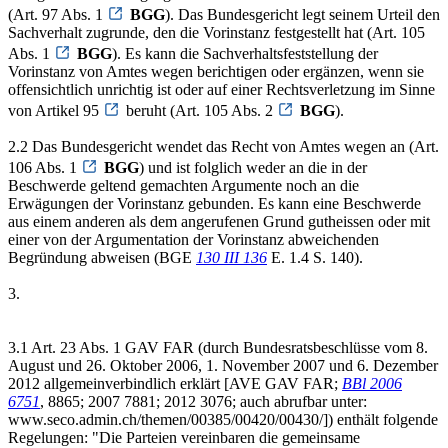
(Art. 97 Abs. 1
BGG
). Das Bundesgericht legt seinem Urteil den
Sachverhalt zugrunde, den die Vorinstanz festgestellt hat (Art. 105
Abs. 1
BGG
). Es kann die Sachverhaltsfeststellung der
Vorinstanz von Amtes wegen berichtigen oder ergänzen, wenn sie
offensichtlich unrichtig ist oder auf einer Rechtsverletzung im Sinne
von Artikel 95
beruht (Art. 105 Abs. 2
BGG
).
2.2 Das Bundesgericht wendet das Recht von Amtes wegen an (Art.
106 Abs. 1
BGG
) und ist folglich weder an die in der
Beschwerde geltend gemachten Argumente noch an die
Erwägungen der Vorinstanz gebunden. Es kann eine Beschwerde
aus einem anderen als dem angerufenen Grund gutheissen oder mit
einer von der Argumentation der Vorinstanz abweichenden
Begründung abweisen (BGE
130 III 136
E. 1.4 S. 140).
3.
3.1 Art. 23 Abs. 1 GAV FAR (durch Bundesratsbeschlüsse vom 8.
August und 26. Oktober 2006, 1. November 2007 und 6. Dezember
2012 allgemeinverbindlich erklärt [AVE GAV FAR;
BBl 2006
6751
, 8865; 2007 7881; 2012 3076; auch abrufbar unter:
www.seco.admin.ch/themen/00385/00420/00430/]) enthält folgende
Regelungen: "Die Parteien vereinbaren die gemeinsame