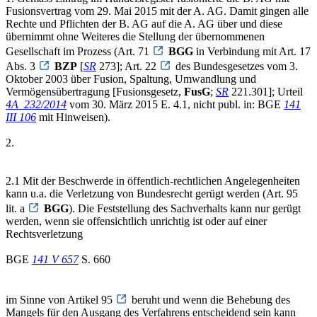
Fusionsvertrag vom 29. Mai 2015 mit der A. AG. Damit gingen alle
Rechte und Pflichten der B. AG auf die A. AG über und diese
übernimmt ohne Weiteres die Stellung der übernommenen
Gesellschaft im Prozess (Art. 71
BGG
in Verbindung mit Art. 17
Abs. 3
BZP
[
SR
273]; Art. 22
des Bundesgesetzes vom 3.
Oktober 2003 über Fusion, Spaltung, Umwandlung und
Vermögensübertragung [Fusionsgesetz,
FusG
;
SR
221.301]; Urteil
4A_232/2014
vom 30. März 2015 E. 4.1, nicht publ. in: BGE
141
III 106
mit Hinweisen).
2.
2.1 Mit der Beschwerde in öffentlich-rechtlichen Angelegenheiten
kann u.a. die Verletzung von Bundesrecht gerügt werden (Art. 95
lit. a
BGG
). Die Feststellung des Sachverhalts kann nur gerügt
werden, wenn sie offensichtlich unrichtig ist oder auf einer
Rechtsverletzung
BGE
141 V 657
S. 660
im Sinne von Artikel 95
beruht und wenn die Behebung des
Mangels für den Ausgang des Verfahrens entscheidend sein kann