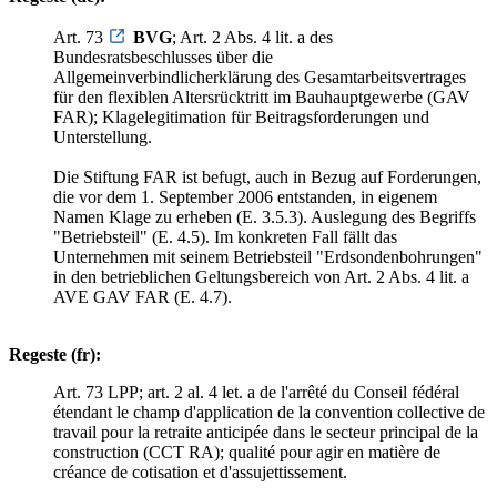
Art. 73
BVG
; Art. 2 Abs. 4 lit. a des
Bundesratsbeschlusses über die
Allgemeinverbindlicherklärung des Gesamtarbeitsvertrages
für den flexiblen Altersrücktritt im Bauhauptgewerbe (GAV
FAR); Klagelegitimation für Beitragsforderungen und
Unterstellung.
Die Stiftung FAR ist befugt, auch in Bezug auf Forderungen,
die vor dem 1. September 2006 entstanden, in eigenem
Namen Klage zu erheben (E. 3.5.3). Auslegung des Begriffs
"Betriebsteil" (E. 4.5). Im konkreten Fall fällt das
Unternehmen mit seinem Betriebsteil "Erdsondenbohrungen"
in den betrieblichen Geltungsbereich von Art. 2 Abs. 4 lit. a
AVE GAV FAR (E. 4.7).
Regeste (fr):
Art. 73 LPP; art. 2 al. 4 let. a de l'arrêté du Conseil fédéral
étendant le champ d'application de la convention collective de
travail pour la retraite anticipée dans le secteur principal de la
construction (CCT RA); qualité pour agir en matière de
créance de cotisation et d'assujettissement.