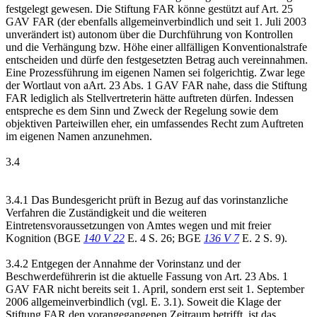
festgelegt gewesen. Die Stiftung FAR könne gestützt auf Art. 25
GAV FAR (der ebenfalls allgemeinverbindlich und seit 1. Juli 2003
unverändert ist) autonom über die Durchführung von Kontrollen
und die Verhängung bzw. Höhe einer allfälligen Konventionalstrafe
entscheiden und dürfe den festgesetzten Betrag auch vereinnahmen.
Eine Prozessführung im eigenen Namen sei folgerichtig. Zwar lege
der Wortlaut von aArt. 23 Abs. 1 GAV FAR nahe, dass die Stiftung
FAR lediglich als Stellvertreterin hätte auftreten dürfen. Indessen
entspreche es dem Sinn und Zweck der Regelung sowie dem
objektiven Parteiwillen eher, ein umfassendes Recht zum Auftreten
im eigenen Namen anzunehmen.
3.4
3.4.1 Das Bundesgericht prüft in Bezug auf das vorinstanzliche
Verfahren die Zuständigkeit und die weiteren
Eintretensvoraussetzungen von Amtes wegen und mit freier
Kognition (BGE
140 V 22
E. 4 S. 26; BGE
136 V 7
E. 2 S. 9).
3.4.2 Entgegen der Annahme der Vorinstanz und der
Beschwerdeführerin ist die aktuelle Fassung von Art. 23 Abs. 1
GAV FAR nicht bereits seit 1. April, sondern erst seit 1. September
2006 allgemeinverbindlich (vgl. E. 3.1). Soweit die Klage der
Stiftung FAR den vorangegangenen Zeitraum betrifft, ist das