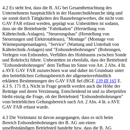
4.2 Es steht fest, dass die B. AG bei Gesamtbetrachtung des
Unternehmens hauptsächlich in der Haustechnikbranche tätig und
sie somit durch Tätigkeiten des Baunebengewerbes, die nicht vom
GAV FAR erfasst werden, geprägt war. Unbestritten ist sodann,
dass sie die Betriebsteile "Fabrikation" (Herstellung von
Kältetechnik-Anlagen), "Steuerungsbau" (Herstellung von
Steuerungen und Elektrotableaus), "Montage" (Montage von
Wärmepumpenanlagen), "Service" (Wartung und Unterhalt von
Kältetechnik-Anlagen) und "Erdsondenbohrungen" (Bohrungen,
Verlegen von Erdsonden, Verfüllen des Hohlraums zwischen Sonde
und Bohrloch) führte. Unbestritten ist ebenfalls, dass der Betriebsteil
"Erdsondenbohrungen" dem Tiefbau im Sinne von Art. 2 Abs. 4 lit.
a AVE GAV FAR zuzurechnen war und daher im Grundsatz unter
den betrieblichen Geltungsbereich der allgemeinverbindlich
erklärten Bestimmungen des GAV FAR fiel (BGE
139 III 165
E.
4.3 S. 171 ff.). Nicht in Frage gestellt werden auch die Höhe der
Beiträge und deren Verzinsung. Entscheidend ist und zu überprüfen
bleibt einzig die Frage, ob der Betriebsteil "Erdsondenbohrungen"
vom betrieblichen Geltungsbereich nach Art. 2 Abs. 4 lit. a AVE
GAV FAR erfasst wurde.
4.3 Die Vorinstanz ist davon ausgegangen, dass es sich beim
Bereich Erdsondenbohrungen der B. AG um einen
unselbstständigen Betriebsteil handelte bzw. dass die B. AG