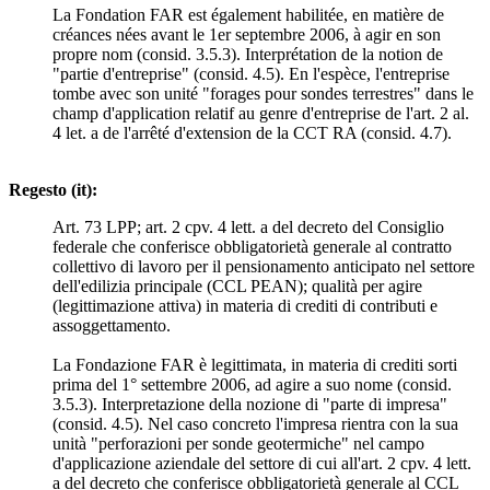
La Fondation FAR est également habilitée, en matière de
créances nées avant le 1er septembre 2006, à agir en son
propre nom (consid. 3.5.3). Interprétation de la notion de
"partie d'entreprise" (consid. 4.5). En l'espèce, l'entreprise
tombe avec son unité "forages pour sondes terrestres" dans le
champ d'application relatif au genre d'entreprise de l'art. 2 al.
4 let. a de l'arrêté d'extension de la CCT RA (consid. 4.7).
Regesto (it):
Art. 73 LPP; art. 2 cpv. 4 lett. a del decreto del Consiglio
federale che conferisce obbligatorietà generale al contratto
collettivo di lavoro per il pensionamento anticipato nel settore
dell'edilizia principale (CCL PEAN); qualità per agire
(legittimazione attiva) in materia di crediti di contributi e
assoggettamento.
La Fondazione FAR è legittimata, in materia di crediti sorti
prima del 1° settembre 2006, ad agire a suo nome (consid.
3.5.3). Interpretazione della nozione di "parte di impresa"
(consid. 4.5). Nel caso concreto l'impresa rientra con la sua
unità "perforazioni per sonde geotermiche" nel campo
d'applicazione aziendale del settore di cui all'art. 2 cpv. 4 lett.
a del decreto che conferisce obbligatorietà generale al CCL