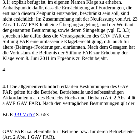
3.1) explizit befugt ist, im eigenen Namen Klage zu erheben.
Anhaltspunkte dafür, dass die Ermächtigung auf Forderungen, die
erst nach diesem Zeitpunkt entstanden, beschränkt sein soll, sind
nicht ersichtlich: Im Zusammenhang mit der Neufassung von Art. 23
Abs. 1 GAV FAR fehlt eine Übergangsregelung, und der Wortlaut
der genannten Bestimmung sowie deren Sinngefüge (vgl. E. 3.3)
sprechen klar dafür, dass die Vertragsparteien des GAV FAR der
Stiftung FAR eine umfassende Klageberechtigung, d.h. auch für
ältere (Beitrags-)Forderungen, einräumten. Nach dem Gesagten hat
die Vorinstanz die Befugnis der Stiftung FAR zur Erhebung der
Klage vom 8. Juni 2011 im Ergebnis zu Recht bejaht.
4.
4.1 Die allgemeinverbindlich erklärten Bestimmungen des GAV
FAR gelten für die Betriebe, Betriebsteile und selbstständigen
Akkordanten u.a. des Bereichs Hoch- und Tiefbau (Art. 2 Abs. 4 lit.
a AVE GAV FAR). Nach den vertraglichen Bestimmungen gilt der
BGE
141 V 657
S. 663
GAV FAR u.a. ebenfalls für "Betriebe bzw. für deren Betriebsteile"
(Art. 2 Abs. 1 GAV FAR).