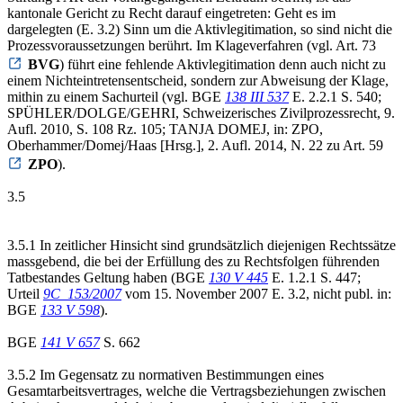
kantonale Gericht zu Recht darauf eingetreten: Geht es im
dargelegten (E. 3.2) Sinn um die Aktivlegitimation, so sind nicht die
Prozessvoraussetzungen berührt. Im Klageverfahren (vgl. Art. 73
BVG
) führt eine fehlende Aktivlegitimation denn auch nicht zu
einem Nichteintretensentscheid, sondern zur Abweisung der Klage,
mithin zu einem Sachurteil (vgl. BGE
138 III 537
E. 2.2.1 S. 540;
SPÜHLER/DOLGE/GEHRI, Schweizerisches Zivilprozessrecht, 9.
Aufl. 2010, S. 108 Rz. 105; TANJA DOMEJ, in: ZPO,
Oberhammer/Domej/Haas [Hrsg.], 2. Aufl. 2014, N. 22 zu Art. 59
ZPO
).
3.5
3.5.1 In zeitlicher Hinsicht sind grundsätzlich diejenigen Rechtssätze
massgebend, die bei der Erfüllung des zu Rechtsfolgen führenden
Tatbestandes Geltung haben (BGE
130 V 445
E. 1.2.1 S. 447;
Urteil
9C_153/2007
vom 15. November 2007 E. 3.2, nicht publ. in:
BGE
133 V 598
).
BGE
141 V 657
S. 662
3.5.2 Im Gegensatz zu normativen Bestimmungen eines
Gesamtarbeitsvertrages, welche die Vertragsbeziehungen zwischen