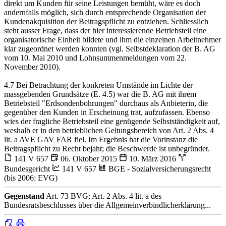
direkt um Kunden für seine Leistungen bemüht, wäre es doch
andernfalls möglich, sich durch entsprechende Organisation der
Kundenakquisition der Beitragspflicht zu entziehen. Schliesslich
steht ausser Frage, dass der hier interessierende Betriebsteil eine
organisatorische Einheit bildete und ihm die einzelnen Arbeitnehmer
klar zugeordnet werden konnten (vgl. Selbstdeklaration der B. AG
vom 10. Mai 2010 und Lohnsummenmeldungen vom 22.
November 2010).
4.7 Bei Betrachtung der konkreten Umstände im Lichte der
massgebenden Grundsätze (E. 4.5) war die B. AG mit ihrem
Betriebsteil "Erdsondenbohrungen" durchaus als Anbieterin, die
gegenüber den Kunden in Erscheinung trat, aufzufassen. Ebenso
wies der fragliche Betriebsteil eine genügende Selbstständigkeit auf,
weshalb er in den betrieblichen Geltungsbereich von Art. 2 Abs. 4
lit. a AVE GAV FAR fiel. Im Ergebnis hat die Vorinstanz die
Beitragspflicht zu Recht bejaht; die Beschwerde ist unbegründet.
141 V 657
06. Oktober 2015
10. März 2016
Bundesgericht
141 V 657
BGE - Sozialversicherungsrecht
(bis 2006: EVG)
Gegenstand
Art. 73 BVG; Art. 2 Abs. 4 lit. a des
Bundesratsbeschlusses über die Allgemeinverbindlicherklärung...