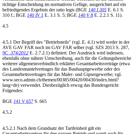
richtige Entscheidung im normativen Gefüge, ausgerichtet auf ein
befriedigendes Ergebnis der ratio legis (BGE
140 I 305
E. 6.1 S.
310 f.; BGE
140 IV 1
E. 3.1 S. 5; BGE
140 V 8
E. 2.2.1 S. 11).
4.5
4.5.1 Der Begriff des "Betriebsteils" (vgl. E. 4.1) wird weder in der
AVE GAV FAR noch im GAV FAR selber (vgl. SZS 2013 S. 287,
9C_374/2012
E. 2.7.2.1) definiert. Der Ausdruck wird indessen,
ebenfalls ohne nähere Umschreibung, auch für die Geltungsbereiche
weiterer allgemeinverbindlich erklärter Gesamtarbeitsverträge (etwa
des Landesmantelvertrages für das Bauhauptgewerbe oder des
Gesamtarbeitsvertrages für das Maler- und Gipsergewerbe; vgl.
www.seco.admin.ch/themen/00385/00420/00430/index.html?
lang=de) verwendet. Diesbezüglich erwog das Bundesgericht
Folgendes:
BGE
141 V 657
S. 665
4.5.2
4.5.2.1 Nach dem Grundsatz der Tarifeinheit gilt ein
Gesamtarbeitsvertrag für den ganzen Betrieb und somit auch für