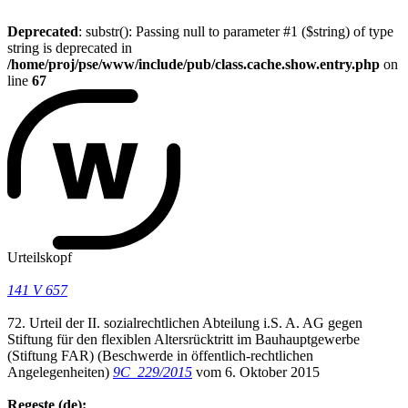
Deprecated
: substr(): Passing null to parameter #1 ($string) of type
string is deprecated in
/home/proj/pse/www/include/pub/class.cache.show.entry.php
on
line
67
Urteilskopf
141 V 657
72. Urteil der II. sozialrechtlichen Abteilung i.S. A. AG gegen
Stiftung für den flexiblen Altersrücktritt im Bauhauptgewerbe
(Stiftung FAR) (Beschwerde in öffentlich-rechtlichen
Angelegenheiten)
9C_229/2015
vom 6. Oktober 2015
Regeste (de):