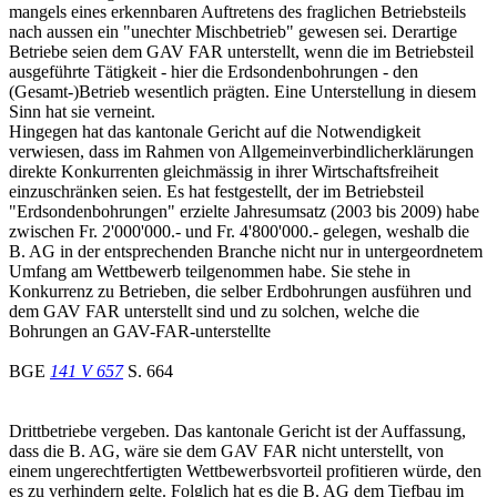
mangels eines erkennbaren Auftretens des fraglichen Betriebsteils
nach aussen ein "unechter Mischbetrieb" gewesen sei. Derartige
Betriebe seien dem GAV FAR unterstellt, wenn die im Betriebsteil
ausgeführte Tätigkeit - hier die Erdsondenbohrungen - den
(Gesamt-)Betrieb wesentlich prägten. Eine Unterstellung in diesem
Sinn hat sie verneint.
Hingegen hat das kantonale Gericht auf die Notwendigkeit
verwiesen, dass im Rahmen von Allgemeinverbindlicherklärungen
direkte Konkurrenten gleichmässig in ihrer Wirtschaftsfreiheit
einzuschränken seien. Es hat festgestellt, der im Betriebsteil
"Erdsondenbohrungen" erzielte Jahresumsatz (2003 bis 2009) habe
zwischen Fr. 2'000'000.- und Fr. 4'800'000.- gelegen, weshalb die
B. AG in der entsprechenden Branche nicht nur in untergeordnetem
Umfang am Wettbewerb teilgenommen habe. Sie stehe in
Konkurrenz zu Betrieben, die selber Erdbohrungen ausführen und
dem GAV FAR unterstellt sind und zu solchen, welche die
Bohrungen an GAV-FAR-unterstellte
BGE
141 V 657
S. 664
Drittbetriebe vergeben. Das kantonale Gericht ist der Auffassung,
dass die B. AG, wäre sie dem GAV FAR nicht unterstellt, von
einem ungerechtfertigten Wettbewerbsvorteil profitieren würde, den
es zu verhindern gelte. Folglich hat es die B. AG dem Tiefbau im