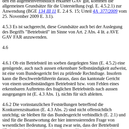
den ein allgemeinverbindlich erklärter GAV gilt, kommen die
allgemeinen Grundsätze für die Unterstellung (vgl. E. 4.5.2.1) zur
Anwendung (BGE
134 III 11
E. 2.4 S. 15; Urteil
4A_377/2009
vom
25. November 2009 E. 3.1).
4.5.3 Es ist sachgerecht, diese Grundsätze auch bei der Auslegung
des Begriffs "Betriebsteil" im Sinne von Art. 2 Abs. 4 lit. a AVE
GAV FAR anzuwenden.
4.6
4.6.1 Ob ein Betriebsteil im soeben dargelegten Sinn (E. 4.5.2) eine
genügende, auch nach aussen erkennbare Selbstständigkeit aufweist,
ist eine vom Bundesgericht frei zu prüfende Rechtsfrage. Insofern
kann die Beschwerdeführerin daraus, dass das kantonale Gericht
von einem unselbstständigen Betriebsteil bzw. vom Fehlen eines
erkennbaren Auftretens des fraglichen Betriebsteils nach aussen
ausgegangen ist (E. 4.3 Abs. 1), nichts für sich ableiten.
4.6.2 Die vorinstanzlichen Feststellungen betreffend die
Konkurrenzsituation (E. 4.3 Abs. 2) sind nicht offensichtlich
unrichtig; sie bleiben für das Bundesgericht verbindlich (E. 2.1) und
sind für die Beantwortung der hier interessierenden Frage von
wesentlicher Bedeutung. Es mag zwar sein, dass der Betriebsteil