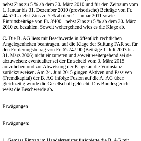
nebst Zins zu 5 % ab dem 30. März 2010 und für den Zeitraum vom
1. Januar bis 31. Dezember 2010 (provisorische) Beiträge von Fr.
44'520.- nebst Zins zu 5 % ab dem 1. Januar 2011 sowie
Eintrittsbeiträge von Fr. 3'400.- nebst Zins zu 5 % ab dem 30. März
2010 zu bezahlen. Soweit weitergehend wies es die Klage ab.
C. Die B. AG liess mit Beschwerde in öffentlich-rechtlichen
Angelegenheiten beantragen, auf die Klage der Stiftung FAR sei für
den Forderungsbetrag von Fr. 65'747.90 (Beiträge 1. Juli 2003 bis
31. März 2006) nicht einzutreten und soweit weitergehend sei sie
abzuweisen; eventualiter sei der Entscheid vom 3. März 2015
aufzuheben und zur Abweisung der Klage an die Vorinstanz
zurückzuweisen. Am 24. Juni 2015 gingen Aktiven und Passiven
(Fremdkapital) der B. AG infolge Fusion auf die A. AG über;
gleichzeitig wurde die Gesellschaft gelöscht. Das Bundesgericht
weist die Beschwerde ab.
Erwägungen
Erwägungen:
1. Gemäss Eintrag im Handelsregister fusionierte die B. AG mit