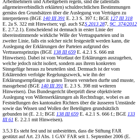
Arbeitnehmern und Arbeitgebern regeln, sind die (allenfalls
allgemeinverbindlich erklärten) schuldrechtlichen Bestimmungen
gemäss den Grundsätzen über die Auslegung von Verträgen zu
interpretieren (BGE
140 III 391
E. 2.3 S. 397 f.; BGE
127 III 318
E. 2a S. 322 mit Hinweisen; vgl. auch SZ
S 2013 28
7,
9C_374/2012
E. 2.7.2.1). Entscheidend ist demnach in erster Linie der
übereinstimmende wirkliche Wille der Vertragsparteien und in
zweiter Linie, falls ein solcher nicht festgestellt werden kann, die
Auslegung der Erklärungen der Parteien aufgrund des
Vertrauensprinzips (BGE
138 III 659
E. 4.2.1 S. 666 mit
Hinweisen). Dabei ist vom Wortlaut der Erklärungen auszugehen,
welche jedoch nicht isoliert, sondern aus ihrem konkreten
Sinngefüge heraus zu beurteilen sind. Demnach ist der vom
Erklärenden verfolgte Regelungszweck, wie ihn der
Erklärungsempfänger in guten Treuen verstehen durfte und musste,
massgebend (BGE
140 III 391
E. 2.3 S. 398 mit weiteren
Hinweisen). Das Bundesgericht überprüft diese objektivierte
Auslegung von Willenserklärungen als Rechtsfrage, wobei es an
Feststellungen des kantonalen Richters über die äusseren Umstände
sowie das Wissen und Wollen der Beteiligten grundsätzlich
gebunden ist (E. 2.1; BGE
138 III 659
E. 4.2.1 S. 666 f.; BGE
133
III 61
E. 2.2.1 mit Hinweisen).
3.5.3 Es steht fest und ist unbestritten, dass die Stiftung FAR
gestützt auf Art. 23 Abs. 1 GAV FAR seit 1. September 2006 (E.