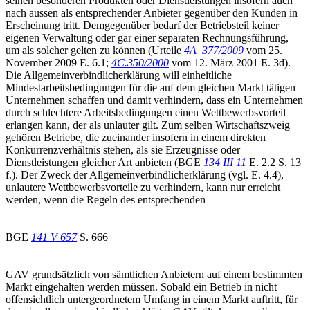
seinen besonderen Produkten oder Dienstleistungen insofern auch
nach aussen als entsprechender Anbieter gegenüber den Kunden in
Erscheinung tritt. Demgegenüber bedarf der Betriebsteil keiner
eigenen Verwaltung oder gar einer separaten Rechnungsführung,
um als solcher gelten zu können (Urteile
4A_377/2009
vom 25.
November 2009 E. 6.1;
4C.350/2000
vom 12. März 2001 E. 3d).
Die Allgemeinverbindlicherklärung will einheitliche
Mindestarbeitsbedingungen für die auf dem gleichen Markt tätigen
Unternehmen schaffen und damit verhindern, dass ein Unternehmen
durch schlechtere Arbeitsbedingungen einen Wettbewerbsvorteil
erlangen kann, der als unlauter gilt. Zum selben Wirtschaftszweig
gehören Betriebe, die zueinander insofern in einem direkten
Konkurrenzverhältnis stehen, als sie Erzeugnisse oder
Dienstleistungen gleicher Art anbieten (BGE
134 III 11
E. 2.2 S. 13
f.). Der Zweck der Allgemeinverbindlicherklärung (vgl. E. 4.4),
unlautere Wettbewerbsvorteile zu verhindern, kann nur erreicht
werden, wenn die Regeln des entsprechenden
BGE
141 V 657
S. 666
GAV grundsätzlich von sämtlichen Anbietern auf einem bestimmten
Markt eingehalten werden müssen. Sobald ein Betrieb in nicht
offensichtlich untergeordnetem Umfang in einem Markt auftritt, für