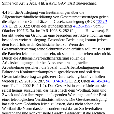
Sinne von Art. 2 Abs. 4 lit. a AVE GAV FAR zugerechnet.
4.4 Für die Auslegung von Bestimmungen über die
Allgemeinverbindlicherklärung von Gesamtarbeitsverträgen gelten
die allgemeinen Grundsätze der Gesetzesauslegung (BGE
127 III
318
E. 2a S. 322; Urteil des Bundesgerichts
4C.93/1997
vom 8.
Oktober 1997 E. 3a, in: JAR 1998 S. 282 ff.; je mit Hinweisen). Es
besteht weder ein Grund für eine besonders restriktive noch für eine
besonders weite Auslegung. Besondere Bedeutung kommt jedoch
dem Bedürfnis nach Rechtssicherheit zu. Wenn der
Gesamtarbeitsvertrag seine Schutzfunktion erfüllen soll, muss es für
die Parteien leicht erkennbar sein, ob sie ihm unterstehen oder nicht.
Durch die Allgemeinverbindlicherklärung sollen die
Arbeitsbedingungen der bei Aussenseitern angestellten
Arbeitnehmer gesichert, die Sozial- und Arbeitsbedingungen als
Faktor des Konkurrenzkampfes ausgeschlossen und soll dem
Gesamtarbeitsvertrag zu grösserer Durchsetzungskraft verholfen
werden (SZS 2013 S. 287,
9C_374/2012
E. 2.3; Urteil
4C.45/2002
vom 11. Juli 2002 E. 2.1.2). Das Gesetz ist in erster Linie aus sich
selbst heraus auszulegen, das heisst nach dem Wortlaut, Sinn und
Zweck und den ihm zugrunde liegenden Wertungen auf der Basis
einer teleologischen Verständnismethode. Die Gesetzesauslegung
hat sich vom Gedanken leiten zu lassen, dass nicht schon der
Wortlaut die Norm darstellt, sondern erst das an Sachverhalten
verstandene und konkretisierte Gesetz. Gefordert ist die sachlich