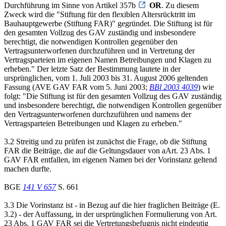
Durchführung im Sinne von Artikel 357b
OR
. Zu diesem
Zweck wird die "Stiftung für den flexiblen Altersrücktritt im
Bauhauptgewerbe (Stiftung FAR)" gegründet. Die Stiftung ist für
den gesamten Vollzug des GAV zuständig und insbesondere
berechtigt, die notwendigen Kontrollen gegenüber den
Vertragsunterworfenen durchzuführen und in Vertretung der
Vertragsparteien im eigenen Namen Betreibungen und Klagen zu
erheben." Der letzte Satz der Bestimmung lautete in der
ursprünglichen, vom 1. Juli 2003 bis 31. August 2006 geltenden
Fassung (AVE GAV FAR vom 5. Juni 2003;
BBl 2003 4039
) wie
folgt: "Die Stiftung ist für den gesamten Vollzug des GAV zuständig
und insbesondere berechtigt, die notwendigen Kontrollen gegenüber
den Vertragsunterworfenen durchzuführen und namens der
Vertragsparteien Betreibungen und Klagen zu erheben."
3.2 Streitig und zu prüfen ist zunächst die Frage, ob die Stiftung
FAR die Beiträge, die auf die Geltungsdauer von aArt. 23 Abs. 1
GAV FAR entfallen, im eigenen Namen bei der Vorinstanz geltend
machen durfte.
BGE
141 V 657
S. 661
3.3 Die Vorinstanz ist - in Bezug auf die hier fraglichen Beiträge (E.
3.2) - der Auffassung, in der ursprünglichen Formulierung von Art.
23 Abs. 1 GAV FAR sei die Vertretungsbefugnis nicht eindeutig