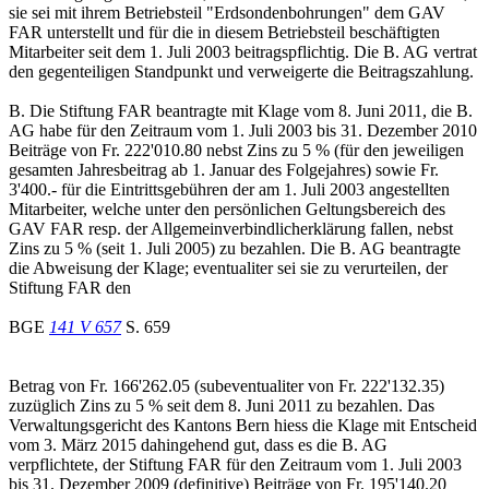
sie sei mit ihrem Betriebsteil "Erdsondenbohrungen" dem GAV
FAR unterstellt und für die in diesem Betriebsteil beschäftigten
Mitarbeiter seit dem 1. Juli 2003 beitragspflichtig. Die B. AG vertrat
den gegenteiligen Standpunkt und verweigerte die Beitragszahlung.
B. Die Stiftung FAR beantragte mit Klage vom 8. Juni 2011, die B.
AG habe für den Zeitraum vom 1. Juli 2003 bis 31. Dezember 2010
Beiträge von Fr. 222'010.80 nebst Zins zu 5 % (für den jeweiligen
gesamten Jahresbeitrag ab 1. Januar des Folgejahres) sowie Fr.
3'400.- für die Eintrittsgebühren der am 1. Juli 2003 angestellten
Mitarbeiter, welche unter den persönlichen Geltungsbereich des
GAV FAR resp. der Allgemeinverbindlicherklärung fallen, nebst
Zins zu 5 % (seit 1. Juli 2005) zu bezahlen. Die B. AG beantragte
die Abweisung der Klage; eventualiter sei sie zu verurteilen, der
Stiftung FAR den
BGE
141 V 657
S. 659
Betrag von Fr. 166'262.05 (subeventualiter von Fr. 222'132.35)
zuzüglich Zins zu 5 % seit dem 8. Juni 2011 zu bezahlen. Das
Verwaltungsgericht des Kantons Bern hiess die Klage mit Entscheid
vom 3. März 2015 dahingehend gut, dass es die B. AG
verpflichtete, der Stiftung FAR für den Zeitraum vom 1. Juli 2003
bis 31. Dezember 2009 (definitive) Beiträge von Fr. 195'140.20