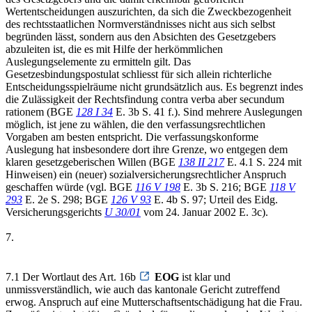
Wertentscheidungen auszurichten, da sich die Zweckbezogenheit
des rechtsstaatlichen Normverständnisses nicht aus sich selbst
begründen lässt, sondern aus den Absichten des Gesetzgebers
abzuleiten ist, die es mit Hilfe der herkömmlichen
Auslegungselemente zu ermitteln gilt. Das
Gesetzesbindungspostulat schliesst für sich allein richterliche
Entscheidungsspielräume nicht grundsätzlich aus. Es begrenzt indes
die Zulässigkeit der Rechtsfindung contra verba aber secundum
rationem (BGE
128 I 34
E. 3b S. 41 f.). Sind mehrere Auslegungen
möglich, ist jene zu wählen, die den verfassungsrechtlichen
Vorgaben am besten entspricht. Die verfassungskonforme
Auslegung hat insbesondere dort ihre Grenze, wo entgegen dem
klaren gesetzgeberischen Willen (BGE
138 II 217
E. 4.1 S. 224 mit
Hinweisen) ein (neuer) sozialversicherungsrechtlicher Anspruch
geschaffen würde (vgl. BGE
116 V 198
E. 3b S. 216; BGE
118 V
293
E. 2e S. 298; BGE
126 V 93
E. 4b S. 97; Urteil des Eidg.
Versicherungsgerichts
U 30/01
vom 24. Januar 2002 E. 3c).
7.
7.1 Der Wortlaut des Art. 16b
EOG
ist klar und
unmissverständlich, wie auch das kantonale Gericht zutreffend
erwog. Anspruch auf eine Mutterschaftsentschädigung hat die Frau.