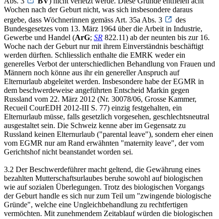
Abs. 3
BV
) nicht verletzt werde. Diese Gründe entfielen acht
Wochen nach der Geburt nicht, was sich insbesondere daraus
ergebe, dass Wöchnerinnen gemäss Art. 35a Abs. 3
des
Bundesgesetzes vom 13. März 1964 über die Arbeit in Industrie,
Gewerbe und Handel (
ArG
;
SR
822.11) ab der neunten bis zur 16.
Woche nach der Geburt nur mit ihrem Einverständnis beschäftigt
werden dürften. Schliesslich enthalte die EMRK weder ein
generelles Verbot der unterschiedlichen Behandlung von Frauen und
Männern noch könne aus ihr ein genereller Anspruch auf
Elternurlaub abgeleitet werden. Insbesondere habe der EGMR in
dem beschwerdeweise angeführten Entscheid Markin gegen
Russland vom 22. März 2012 (Nr. 30078/06, Grosse Kammer,
Recueil CourEDH 2012-III S. 77) einzig festgehalten, ein
Elternurlaub müsse, falls gesetzlich vorgesehen, geschlechtsneutral
ausgestaltet sein. Die Schweiz kenne aber im Gegensatz zu
Russland keinen Elternurlaub ("parental leave"), sondern eher einen
vom EGMR nur am Rand erwähnten "maternity leave", der vom
Gerichtshof nicht beanstandet worden sei.
3.2 Der Beschwerdeführer macht geltend, die Gewährung eines
bezahlten Mutterschaftsurlaubes beruhe sowohl auf biologischen
wie auf sozialen Überlegungen. Trotz des biologischen Vorgangs
der Geburt handle es sich nur zum Teil um "zwingende biologische
Gründe", welche eine Ungleichbehandlung zu rechtfertigen
vermöchten. Mit zunehmendem Zeitablauf würden die biologischen