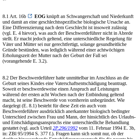
8.1 Art. 16b
EOG
knüpft an Schwangerschaft und Niederkunft
und damit an eine geschlechtsspezifische biologische Ursache an.
Eine Differenzierung nach dem Geschlecht ist insoweit zulässig
(vgl. E. 4 hievor), was auch der Beschwerdeführer nicht in Abrede
stellt. Er macht jedoch geltend, eine unterschiedliche Regelung für
Väter und Mütter sei nur gerechtfertigt, solange gesundheitliche
Gründe bestünden, was lediglich während einer achtwöchigen
Erholungszeit der Mutter nach der Geburt der Fall sei
(vorangehende E. 3.2).
8.2 Der Beschwerdeführer hatte unmittelbar im Anschluss an die
Geburt seines Kindes eine Vaterschaftsentschädigung beantragt.
Soweit er beschwerdeweise einen Anspruch auf Leistungen
während der ersten acht Wochen nach der Entbindung geltend
macht, ist seine Beschwerde von vornherein unbegründet. Wie
dargelegt (E. 8.1) besteht für diese Zeit ein auch vom
Beschwerdeführer ausdrücklich anerkannter biologisch bedingter
Unterschied zwischen Frau und Mann, der hinsichtlich des Urlaubs-
und Entschädigungsanspruchs eine unterschiedliche Behandlung
gestattet (vgl. auch Urteil
2P.296/1992
vom 11. Februar 1994 E. 3b,
in: ZBl 95/1994 S. 377 f.). Fragen kann sich somit nur, ob der