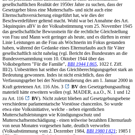
gesellschaftlichen Realität der 1950er Jahre zu suchen, dass der
Gesetzgeber bloss eine Mutterschafts- und nicht auch eine
Elternschaftsversicherung eingeführt hat, wie dies der
Beschwerdeführer geltend macht. Wohl war bei Annahme des Art.
34quinquies aBV in der Volksabstimmung vom 25. November 1945
das gesellschaftliche Bewusstsein für die rechtliche Gleichstellung
von Frau und Mann weit geringer als heute, und es dürften in erster
Linie Leistungen an die Frau als Wöchnerin im Fokus gestanden
haben, während der Gedanke eines Elternurlaubs auch für Väter
gesellschaftlich nicht nahelag (vgl. Bericht des Bundesrates an die
Bundesversammlung vom 10. Oktober 1944 über das
Volksbegehren "Für die Familie",
BBl 1944 I 865
, 1022 f. Ziff.
III/2). Unbestritten hat seither das Gleichberechtigungsgebot stark an
Bedeutung gewonnen. Indes ist nicht ersichtlich, dass der
Verfassungsgeber bei der Neuformulierung des am 1. Januar 2000 in
Kraft getretenen Art. 116 Abs. 3
BV
den Gesetzgebungsauftrag
materiell hätte erweitern wollen (vgl. MADER, a.a.O., N. 1 und 12
zu Art. 116
BV
). Nicht zuletzt blieben auf Gesetzgebungsebene
verschiedene parlamentarische Vorstösse chancenlos. So wurde
etwa eine Volksinitiative, welche - neben eigentlichen
Mutterschaftsleistungen wie Kündigungsschutz und
Mutterschaftsentschädigung - einen teilweise bezahlten Elternurlaub
von neun Monaten vorgesehen hatte, deutlich verworfen
(Volksabstimmung vom 2. Dezember 1984,
BBl 1980 I 821
; 1985 I