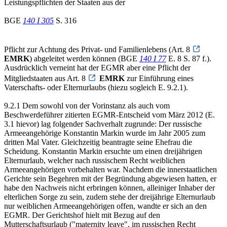
Leistungspflichten der Staaten aus der
BGE
140 I 305
S. 316
Pflicht zur Achtung des Privat- und Familienlebens (Art. 8
EMRK
) abgeleitet werden können (BGE
140 I 77
E. 8 S. 87 f.).
Ausdrücklich verneint hat der EGMR aber eine Pflicht der
Mitgliedstaaten aus Art. 8
EMRK
zur Einführung eines
Vaterschafts- oder Elternurlaubs (hiezu sogleich E. 9.2.1).
9.2.1 Dem sowohl von der Vorinstanz als auch vom
Beschwerdeführer zitierten EGMR-Entscheid vom März 2012 (E.
3.1 hievor) lag folgender Sachverhalt zugrunde: Der russische
Armeeangehörige Konstantin Markin wurde im Jahr 2005 zum
dritten Mal Vater. Gleichzeitig beantragte seine Ehefrau die
Scheidung. Konstantin Markin ersuchte um einen dreijährigen
Elternurlaub, welcher nach russischem Recht weiblichen
Armeeangehörigen vorbehalten war. Nachdem die innerstaatlichen
Gerichte sein Begehren mit der Begründung abgewiesen hatten, er
habe den Nachweis nicht erbringen können, alleiniger Inhaber der
elterlichen Sorge zu sein, zudem stehe der dreijährige Elternurlaub
nur weiblichen Armeeangehörigen offen, wandte er sich an den
EGMR. Der Gerichtshof hielt mit Bezug auf den
Mutterschaftsurlaub ("maternity leave", im russischen Recht