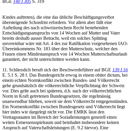
BGE
140 I 305
S. 319
Kindes auftreten), die eine das übliche Beschäftigungsverbot
übersteigende Schonfrist erfordern. Vor allem aber fällt eine
Aufteilung des nach schweizerischem Recht bestehenden
Entschädigungsanspruchs von 14 Wochen auf Mutter und Vater
bereits deshalb ausser Betracht, weil ein solches Splitting
unvereinbar wäre mit Art. 4 des zur Ratifikation vorgesehenen IAO-
Übereinkommens Nr. 183 über den Mutterschutz, welcher den
Frauen einen Mindestanspruch von 14 Wochen Mutterschaftsurlaub
garantiert, der nicht unterschritten werden kann.
11. Schliesslich beruft sich der Beschwerdeführer auf BGE
139 I 16
E. 5.1 S. 28 f. Das Bundesgericht erwog in einem obiter dictum, bei
einem echten Normkonflikt zwischen Bundes- und Völkerrecht
gehe grundsätzlich die völkerrechtliche Verpflichtung der Schweiz
vor. Dies gelte auch bei späteren, d.h. nach der völkerrechtlichen
Norm in Kraft getretenen Bundesgesetzen, die regelmässig
unanwendbar blieben, soweit sie dem Völkerrecht entgegenstünden.
Ein Normenkonflikt zwischen Bundesgesetz und Völkerrecht liegt
hier indes wie dargelegt nicht vor. Die EMRK lässt den
Vertragsstaaten im Bereich der Sozialleistungen generell einen
weiten Ermessensspielraum und beinhaltet insbesondere keinen
Anspruch auf Vaterschaftsleistungen (E. 9.2 hievor). Eine