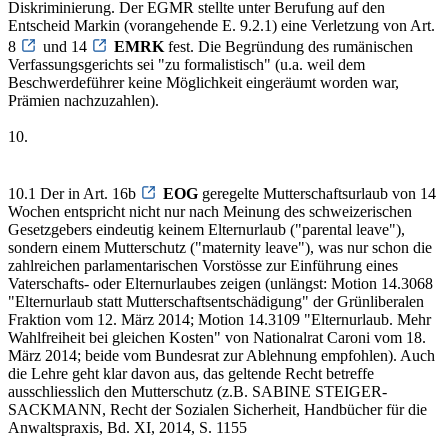
Diskriminierung. Der EGMR stellte unter Berufung auf den
Entscheid Markin (vorangehende E. 9.2.1) eine Verletzung von Art.
8
und 14
EMRK
fest. Die Begründung des rumänischen
Verfassungsgerichts sei "zu formalistisch" (u.a. weil dem
Beschwerdeführer keine Möglichkeit eingeräumt worden war,
Prämien nachzuzahlen).
10.
10.1 Der in Art. 16b
EOG
geregelte Mutterschaftsurlaub von 14
Wochen entspricht nicht nur nach Meinung des schweizerischen
Gesetzgebers eindeutig keinem Elternurlaub ("parental leave"),
sondern einem Mutterschutz ("maternity leave"), was nur schon die
zahlreichen parlamentarischen Vorstösse zur Einführung eines
Vaterschafts- oder Elternurlaubes zeigen (unlängst: Motion 14.3068
"Elternurlaub statt Mutterschaftsentschädigung" der Grünliberalen
Fraktion vom 12. März 2014; Motion 14.3109 "Elternurlaub. Mehr
Wahlfreiheit bei gleichen Kosten" von Nationalrat Caroni vom 18.
März 2014; beide vom Bundesrat zur Ablehnung empfohlen). Auch
die Lehre geht klar davon aus, das geltende Recht betreffe
ausschliesslich den Mutterschutz (z.B. SABINE STEIGER-
SACKMANN, Recht der Sozialen Sicherheit, Handbücher für die
Anwaltspraxis, Bd. XI, 2014, S. 1155