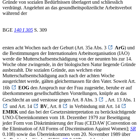
Gründe von sozialen Bedürfnissen überlagert und schliesslich
verdrängt. Angelehnt an das gesundheitspolizeiliche Arbeitsverbot
während der
BGE
140 I 305
S. 309
ersten acht Wochen nach der Geburt (Art. 35a Abs. 3
ArG
) und
die Bestimmungen der Internationalen Arbeitsorganisation (IAO)
werde die Mutterschaftsentschädigung von der neunten bis zur 14.
Woche ohne zwingende, in der biologischen Natur liegende Gründe
ausbezahlt. Die sozialen Gründe, aus welchen eine
Mutterschaftsentschädigung auch nach der achten Woche
ausgerichtet werde, gälten gleichermassen für den Vater. Soweit Art.
16b
EOG
den Anspruch nur der Frau zugestehe, beruhe er auf
überkommenen gesellschaftlichen Vorstellungen, knüpfe an das
Geschlecht an und verstosse gegen Art. 8 Abs. 3
, Art. 13 Abs. 1
und Art. 14
BV
, Art. 8
in Verbindung mit Art. 14
EMRK
und das bei der Gesetzesinterpretation zu berücksichtigende
UNO-Übereinkommen vom 18. Dezember 1979 zur Beseitigung
jeder Form von Diskriminierung der Frau (CEDAW [Convention on
the Elimination of All Forms of Discrimination Against Women];
SR
0.108) sowie das Übereinkommen vom 20. November 1989 über