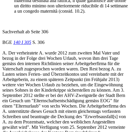
maternità destinata alla ratifica, il quale garantisce alle donne
un diritto minimo non ulteriormente riducibile di 14 settimane
a un congedo maternità (consid. 10.2).
Sachverhalt ab Seite 306
BGE
140 I 305
S. 306
A. Der verheiratete A. wurde 2012 zum zweiten Mal Vater und
bezog in der Folge drei Wochen Urlaub, wovon ihm drei Tage
gemäss den internen Richtlinien seiner Arbeitgeberfirma für die
Vaterschaft zugesprochen worden waren. Den Rest bezog A. zu
Lasten seines Ferien- und Überzeitkontos und vereinbarte mit der
Arbeitgeberin, zu einem späteren Zeitpunkt (im Frühjahr 2013)
weitere vier Wochen Urlaub zu beziehen, um die Eingewöhnung
seines Sohnes in der Kinderkrippe sicherstellen zu können. Am 3.
September 2012 stellte er bei der AHV-Zweigstelle der Stadt Bern
ein Gesuch um "Elternschaftsentschädigung gemäss EOG" für
einen "Elternurlaub" von sechs Wochen. Die Arbeitgeberfirma des
A. unterstützte dieses Gesuch mit einem gleichentags verfassten
Schreiben und beantragte die Deckung des "Erwerbsausfall[s] von
A. zu dem Prozentsatz, welcher den weiblichen Angestellten
gewährt wird". Mit Verfügung vom 25. September 2012 verneinte