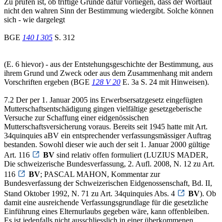
Zu prüfen ist, ob triftige Gründe dafür vorliegen, dass der Wortlaut
nicht den wahren Sinn der Bestimmung wiedergibt. Solche können
sich - wie dargelegt
BGE
140 I 305
S. 312
(E. 6 hievor) - aus der Entstehungsgeschichte der Bestimmung, aus
ihrem Grund und Zweck oder aus dem Zusammenhang mit andern
Vorschriften ergeben (BGE
128 V 20
E. 3a S. 24 mit Hinweisen).
7.2 Der per 1. Januar 2005 ins Erwerbsersatzgesetz eingefügten
Mutterschaftsentschädigung gingen vielfältige gesetzgeberische
Versuche zur Schaffung einer eidgenössischen
Mutterschaftsversicherung voraus. Bereits seit 1945 hatte mit Art.
34quinquies aBV ein entsprechender verfassungsmässiger Auftrag
bestanden. Sowohl dieser wie auch der seit 1. Januar 2000 gültige
Art. 116
BV
sind relativ offen formuliert (LUZIUS MADER,
Die schweizerische Bundesverfassung, 2. Aufl. 2008, N. 12 zu Art.
116
BV
; PASCAL MAHON, Kommentar zur
Bundesverfassung der Schweizerischen Eidgenossenschaft, Bd. II,
Stand Oktober 1992, N. 71 zu Art. 34quinquies Abs. 4
BV
). Ob
damit eine ausreichende Verfassungsgrundlage für die gesetzliche
Einführung eines Elternurlaubs gegeben wäre, kann offenbleiben.
Es ist jedenfalls nicht ausschliesslich in einer überkommenen