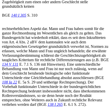
Zugehörigkeit zum einen oder andern Geschlecht stelle
grundsätzlich keinen
BGE
140 I 305
S. 310
rechtserheblichen Aspekt dar. Mann und Frau haben somit für die
ganze Rechtsordnung im Wesentlichen als gleich zu gelten. Das
Bundesgericht hat wiederholt erklärt, dass es seit dem Inkrafttreten
von Art. 4 Abs. 2 aBV dem kantonalen wie auch dem
eidgenössischen Gesetzgeber grundsätzlich verwehrt ist, Normen zu
erlassen, welche Mann und Frau ungleich behandeln; die erwähnte
Verfassungsbestimmung schliesst die Geschlechtszugehörigkeit als
taugliches Kriterium für rechtliche Differenzierungen aus (z.B. BGE
134 V 131
E. 7.1 S. 136 mit Hinweisen). Eine unterschiedliche
Behandlung von Mann und Frau ist nur noch zulässig, wenn auf
dem Geschlecht beruhende biologische oder funktionale
Unterschiede eine Gleichbehandlung absolut ausschliessen (BGE
108 Ia 22
E. 5a S. 29 und seitherige Rechtsprechung). Der
Vorbehalt funktionaler Unterschiede in der bundesgerichtlichen
Rechtsprechung bedeutet insbesondere nicht, dass überkommenen
Rollenverständnissen, so sie denn heute noch der Realität
entsprechen, ohne Weiteres auch in Zukunft rechtliche Relevanz
verliehen werden darf (BGE
138 I 265
E. 6.1 S. 272).