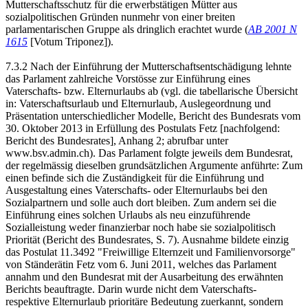
Mutterschaftsschutz für die erwerbstätigen Mütter aus
sozialpolitischen Gründen nunmehr von einer breiten
parlamentarischen Gruppe als dringlich erachtet wurde (
AB 2001 N
1615
[Votum Triponez]).
7.3.2 Nach der Einführung der Mutterschaftsentschädigung lehnte
das Parlament zahlreiche Vorstösse zur Einführung eines
Vaterschafts- bzw. Elternurlaubs ab (vgl. die tabellarische Übersicht
in: Vaterschaftsurlaub und Elternurlaub, Auslegeordnung und
Präsentation unterschiedlicher Modelle, Bericht des Bundesrats vom
30. Oktober 2013 in Erfüllung des Postulats Fetz [nachfolgend:
Bericht des Bundesrates], Anhang 2; abrufbar unter
www.bsv.admin.ch). Das Parlament folgte jeweils dem Bundesrat,
der regelmässig dieselben grundsätzlichen Argumente anführte: Zum
einen befinde sich die Zuständigkeit für die Einführung und
Ausgestaltung eines Vaterschafts- oder Elternurlaubs bei den
Sozialpartnern und solle auch dort bleiben. Zum andern sei die
Einführung eines solchen Urlaubs als neu einzuführende
Sozialleistung weder finanzierbar noch habe sie sozialpolitisch
Priorität (Bericht des Bundesrates, S. 7). Ausnahme bildete einzig
das Postulat 11.3492 "Freiwillige Elternzeit und Familienvorsorge"
von Ständerätin Fetz vom 6. Juni 2011, welches das Parlament
annahm und den Bundesrat mit der Ausarbeitung des erwähnten
Berichts beauftragte. Darin wurde nicht dem Vaterschafts-
respektive Elternurlaub prioritäre Bedeutung zuerkannt, sondern