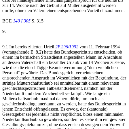
darüber hinausgehende Entschädigungsanspruch für die neunte bis
zur 14. Woche nach der Geburt auf Mütter ausgedehnt werden
durfte, ohne den Vätern einen entsprechenden Vorteil einzuräumen.
BGE
140 I 305
S. 315
9.
9.1 Im bereits zitierten Urteil
2P.296/1992
vom 11. Februar 1994
(vorangehende E. 8.2) hatte das Bundesgericht zu entscheiden, ob
einem im bernischen Staatsdienst angestellten Mann im Anschluss
an dessen Vaterschaft ein bezahlter Urlaub von 14 Wochen zustehe,
wie dies die einschlägige Beamtenverordnung "dem weiblichen
Personal" gewährte. Das Bundesgericht verneinte einen
entsprechenden Anspruch im Wesentlichen mit der Begründung, der
strittige Mutterschaftsurlaub sei unmittelbar mit einem relevanten
geschlechtsspezifischen Tatbestandselement, nämlich mit der
Niederkunft und dem Wochenbett verknüpft. Wie lange ein
Mutterschaftsurlaub maximal dauern dürfe, um noch als
geschlechtsbedingt anerkannt zu werden, hatte das Bundesgericht in
jenem Entscheid offengelassen. Es erwog, der (kantonale)
Gesetzgeber sei jedenfalls nicht verpflichtet, bloss einen minimalen
Niederkunftsurlaub zu gewähren, sondern es stehe ihm ein gewisser
Gestaltungsspielraum zu, ohne dass er sich deswegen dem Vorwurf