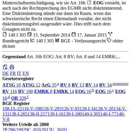
Mutterschaftsentschädigung, wie sie Art. 16b
EOG
vorsieht, ist
auch nach der Rechtsprechung des EGMR nicht diskriminierend.
Eine Diskriminierung stünde nur dann im Raum, wenn das
schweizerische Recht einen Elternurlaub vorsähe, der nicht
diskriminierungsfrei ausgestaltet wäre. Dies trifft nach dem
Gesagten nicht zu.
140 I 305
15. September 2014
17. Januar 2015
Bundesgericht
140 I 305
BGE - Verfassungsrecht
obiter
dictum
Gegenstand
Art. 16b EOG; Art. 8 BV; Art. 8 und 14 EMRK;...
DE
FR
IT
EN
Gesetzesregister
a
quinquies
ATSG
10
ATSG
12
ArG
35
BV
8
BV
13
BV
14
BV
34
b
c
BV
116
BV
190
EMRK
8
EMRK
14
EOG
16
EOG
16
EOG
d
f
16
OR
329
BGE Register
108-IA-22
116-V-198
118-V-293
126-V-93
128-I-34
128-V-20
134-V-
131
138-I-265
138-II-217
139-I-16
139-I-180
140-I-305
140-I-77
140-
V-8
Weitere Urteile ab 2000
2P.296/1992
9C_810/2013
U_30/01