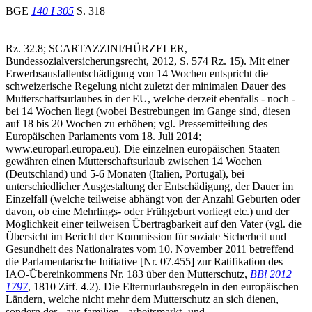
BGE
140 I 305
S. 318
Rz. 32.8; SCARTAZZINI/HÜRZELER,
Bundessozialversicherungsrecht, 2012, S. 574 Rz. 15). Mit einer
Erwerbsausfallentschädigung von 14 Wochen entspricht die
schweizerische Regelung nicht zuletzt der minimalen Dauer des
Mutterschaftsurlaubes in der EU, welche derzeit ebenfalls - noch -
bei 14 Wochen liegt (wobei Bestrebungen im Gange sind, diesen
auf 18 bis 20 Wochen zu erhöhen; vgl. Pressemitteilung des
Europäischen Parlaments vom 18. Juli 2014;
www.europarl.europa.eu). Die einzelnen europäischen Staaten
gewähren einen Mutterschaftsurlaub zwischen 14 Wochen
(Deutschland) und 5-6 Monaten (Italien, Portugal), bei
unterschiedlicher Ausgestaltung der Entschädigung, der Dauer im
Einzelfall (welche teilweise abhängt von der Anzahl Geburten oder
davon, ob eine Mehrlings- oder Frühgeburt vorliegt etc.) und der
Möglichkeit einer teilweisen Übertragbarkeit auf den Vater (vgl. die
Übersicht im Bericht der Kommission für soziale Sicherheit und
Gesundheit des Nationalrates vom 10. November 2011 betreffend
die Parlamentarische Initiative [Nr. 07.455] zur Ratifikation des
IAO-Übereinkommens Nr. 183 über den Mutterschutz,
BBl 2012
1797
, 1810 Ziff. 4.2). Die Elternurlaubsregeln in den europäischen
Ländern, welche nicht mehr dem Mutterschutz an sich dienen,
sondern der - aus familien-, arbeitsmarkt- und