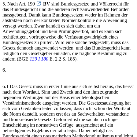
5. Nach Art. 190
BV
sind Bundesgesetze und Völkerrecht für
das Bundesgericht und die anderen rechtsanwendenden Behörden
massgebend. Damit kann Bundesgesetzen weder im Rahmen der
abstrakten noch der konkreten Normenkontrolle die Anwendung
versagt werden. Zwar handelt es sich dabei um ein
Anwendungsgebot und kein Prüfungsverbot, und es kann sich
rechtfertigen, vorfrageweise die Verfassungswidrigkeit eines
Bundesgesetzes zu prüfen. Wird eine solche festgestellt, muss das
Gesetz dennoch angewendet werden, und das Bundesgericht kann
lediglich den Gesetzgeber einladen, die fragliche Bestimmung zu
ändern (BGE
139 I 180
E. 2.2 S. 185).
6.
6.1 Das Gesetz muss in erster Linie aus sich selbst heraus, das heisst
nach dem Wortlaut, Sinn und Zweck und den ihm zugrunde
liegenden Wertungen auf der Basis einer teleologischen
Verständnismethode ausgelegt werden. Die Gesetzesauslegung hat
sich vom Gedanken leiten zu lassen, dass nicht schon der Wortlaut
die Norm darstellt, sondern erst das an Sachverhalten verstandene
und konkretisierte Gesetz. Gefordert ist die sachlich richtige
Entscheidung im normativen Gefüge, ausgerichtet auf ein
befriedigendes Ergebnis der ratio legis. Dabei befolgt das
Bundesgericht einen pragmatischen Methodenpluralismus und lehnt