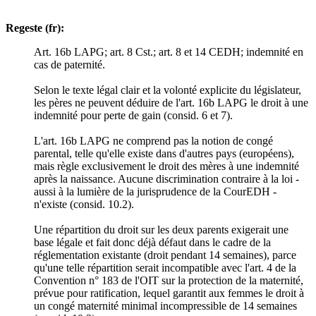
Regeste (fr):
Art. 16b LAPG; art. 8 Cst.; art. 8 et 14 CEDH; indemnité en
cas de paternité.
Selon le texte légal clair et la volonté explicite du législateur,
les pères ne peuvent déduire de l'art. 16b LAPG le droit à une
indemnité pour perte de gain (consid. 6 et 7).
L'art. 16b LAPG ne comprend pas la notion de congé
parental, telle qu'elle existe dans d'autres pays (européens),
mais règle exclusivement le droit des mères à une indemnité
après la naissance. Aucune discrimination contraire à la loi -
aussi à la lumière de la jurisprudence de la CourEDH -
n'existe (consid. 10.2).
Une répartition du droit sur les deux parents exigerait une
base légale et fait donc déjà défaut dans le cadre de la
réglementation existante (droit pendant 14 semaines), parce
qu'une telle répartition serait incompatible avec l'art. 4 de la
Convention n° 183 de l'OIT sur la protection de la maternité,
prévue pour ratification, lequel garantit aux femmes le droit à
un congé maternité minimal incompressible de 14 semaines