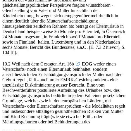
gleichstellungspolitischer Perspektive fraglos wünschbaren -
Gleichstellung von Vater und Mutter hinsichtlich der
Kinderbetreuung, bewegen sich demgegenüber mehrheitlich in
einem deutlich über die Mutterschaftsentschädigung
hinausgehenden zeitlichen Rahmen (so beträgt der Elternurlaub in
Deutschland beispielsweise 36 Monate pro Elternteil, in Österreich
24 Monate insgesamt, in Frankreich zwölf Monate pro Elternteil
sowie in Finnland, Italien, Luxemburg und in den Niederlanden
sechs Monate; Bericht des Bundesrates, a.a.O. [E. 7.3.2 hievor], S.
104 ff.).
10.2 Weil nach dem Gesagten Art. 16b
EOG
weder einen
Vaterschafts- noch einen Elternurlaub beinhaltet, sondern
ausschliesslich den Entschädigungsanspruch der Mutter nach der
Geburt regelt, fällt - auch unter EMRK-Gesichtspunkten - eine
unzulässige Diskriminierung ausser Betracht. Eine vom
Beschwerdeführer postulierte Aufteilung des Urlaubes bzw. des
Entschädigungsanspruchs bedürfte in jedem Fall einer gesetzlichen
Grundlage, welche - wie in den europäischen Ländern, mit
Vaterschafts- oder Elternschaftsansprüchen - die Modalitäten regelt
und insbesondere allfälligen gesundheitlichen Risiken von Mutter
und Kind Rechnung trägt (wie sie etwa bei Früh- oder
Mehrlingsgeburten oder bei Behinderungen des