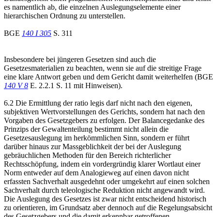
es namentlich ab, die einzelnen Auslegungselemente einer
hierarchischen Ordnung zu unterstellen.
BGE
140 I 305
S. 311
Insbesondere bei jüngeren Gesetzen sind auch die
Gesetzesmaterialien zu beachten, wenn sie auf die streitige Frage
eine klare Antwort geben und dem Gericht damit weiterhelfen (BGE
140 V 8
E. 2.2.1 S. 11 mit Hinweisen).
6.2 Die Ermittlung der ratio legis darf nicht nach den eigenen,
subjektiven Wertvorstellungen des Gerichts, sondern hat nach den
Vorgaben des Gesetzgebers zu erfolgen. Der Balancegedanke des
Prinzips der Gewaltenteilung bestimmt nicht allein die
Gesetzesauslegung im herkömmlichen Sinn, sondern er führt
darüber hinaus zur Massgeblichkeit der bei der Auslegung
gebräuchlichen Methoden für den Bereich richterlicher
Rechtsschöpfung, indem ein vordergründig klarer Wortlaut einer
Norm entweder auf dem Analogieweg auf einen davon nicht
erfassten Sachverhalt ausgedehnt oder umgekehrt auf einen solchen
Sachverhalt durch teleologische Reduktion nicht angewandt wird.
Die Auslegung des Gesetzes ist zwar nicht entscheidend historisch
zu orientieren, im Grundsatz aber dennoch auf die Regelungsabsicht
des Gesetzgebers und die damit erkennbar getroffenen