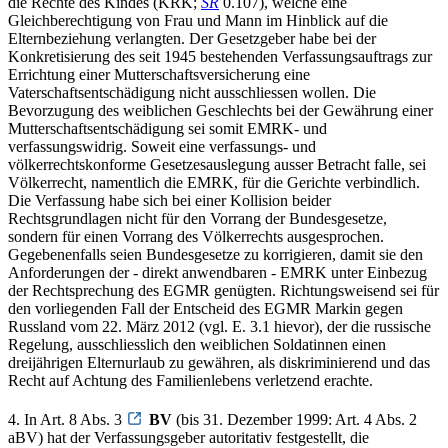
die Rechte des Kindes (KRK;
SR
0.107), welche eine
Gleichberechtigung von Frau und Mann im Hinblick auf die
Elternbeziehung verlangten. Der Gesetzgeber habe bei der
Konkretisierung des seit 1945 bestehenden Verfassungsauftrags zur
Errichtung einer Mutterschaftsversicherung eine
Vaterschaftsentschädigung nicht ausschliessen wollen. Die
Bevorzugung des weiblichen Geschlechts bei der Gewährung einer
Mutterschaftsentschädigung sei somit EMRK- und
verfassungswidrig. Soweit eine verfassungs- und
völkerrechtskonforme Gesetzesauslegung ausser Betracht falle, sei
Völkerrecht, namentlich die EMRK, für die Gerichte verbindlich.
Die Verfassung habe sich bei einer Kollision beider
Rechtsgrundlagen nicht für den Vorrang der Bundesgesetze,
sondern für einen Vorrang des Völkerrechts ausgesprochen.
Gegebenenfalls seien Bundesgesetze zu korrigieren, damit sie den
Anforderungen der - direkt anwendbaren - EMRK unter Einbezug
der Rechtsprechung des EGMR genügten. Richtungsweisend sei für
den vorliegenden Fall der Entscheid des EGMR Markin gegen
Russland vom 22. März 2012 (vgl. E. 3.1 hievor), der die russische
Regelung, ausschliesslich den weiblichen Soldatinnen einen
dreijährigen Elternurlaub zu gewähren, als diskriminierend und das
Recht auf Achtung des Familienlebens verletzend erachte.
4. In Art. 8 Abs. 3
BV
(bis 31. Dezember 1999: Art. 4 Abs. 2
aBV) hat der Verfassungsgeber autoritativ festgestellt, die