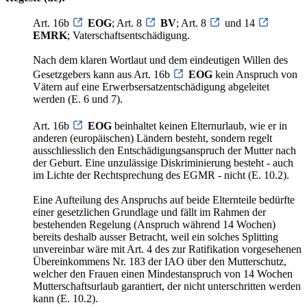
Art. 16b
EOG
; Art. 8
BV
; Art. 8
und 14
EMRK
; Vaterschaftsentschädigung.
Nach dem klaren Wortlaut und dem eindeutigen Willen des
Gesetzgebers kann aus Art. 16b
EOG
kein Anspruch von
Vätern auf eine Erwerbsersatzentschädigung abgeleitet
werden (E. 6 und 7).
Art. 16b
EOG
beinhaltet keinen Elternurlaub, wie er in
anderen (europäischen) Ländern besteht, sondern regelt
ausschliesslich den Entschädigungsanspruch der Mutter nach
der Geburt. Eine unzulässige Diskriminierung besteht - auch
im Lichte der Rechtsprechung des EGMR - nicht (E. 10.2).
Eine Aufteilung des Anspruchs auf beide Elternteile bedürfte
einer gesetzlichen Grundlage und fällt im Rahmen der
bestehenden Regelung (Anspruch während 14 Wochen)
bereits deshalb ausser Betracht, weil ein solches Splitting
unvereinbar wäre mit Art. 4 des zur Ratifikation vorgesehenen
Übereinkommens Nr. 183 der IAO über den Mutterschutz,
welcher den Frauen einen Mindestanspruch von 14 Wochen
Mutterschaftsurlaub garantiert, der nicht unterschritten werden
kann (E. 10.2).