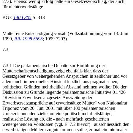
273). Ebenso wenig Erfolg hatte ein Gesetzesvorschlag, der auch
für nichterwerbstätige
BGE
140 I 305
S. 313
Mütter eine Entschädigung vorsah (Volksabstimmung vom 13. Juni
1999,
BBl 1998 5695
; 1999 7293).
7.3
7.3.1 Die parlamentarische Debatte zur Einführung der
Mutterschaftsentschädigung zeigt ebenfalls klar, dass der
Gesetzgeber von weitergehenden Ansprüchen in zeitlicher und vor
allem auch in personeller Hinsicht letztlich aus pragmatischen,
politischen Gründen mehrheitlich Abstand nehmen wollte. Die der
Diskussion zu Grunde liegende parlamentarische Initiative 01.426
"Revision Erwerbsersatzgesetz. Ausweitung der
Erwerbsersatzansprüche auf erwerbstätige Mütter" von Nationalrat
Triponez vom 20. Juni 2001 mit über 100 parlamentarischen
Unterzeichnenden zielte auf eine politisch mehrheitsfähige,
realistische Lösung ab, die - nach mehrfach gescheiterten
weitergehenden Vorstössen (vgl. E. 7.2 hievor) - ausschliesslich den
erwerbstätigen Müttern zugutekommen sollte, zumal ein minimaler