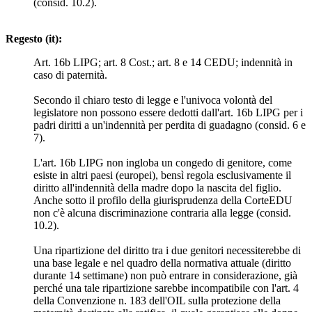
(consid. 10.2).
Regesto (it):
Art. 16b LIPG; art. 8 Cost.; art. 8 e 14 CEDU; indennità in
caso di paternità.
Secondo il chiaro testo di legge e l'univoca volontà del
legislatore non possono essere dedotti dall'art. 16b LIPG per i
padri diritti a un'indennità per perdita di guadagno (consid. 6 e
7).
L'art. 16b LIPG non ingloba un congedo di genitore, come
esiste in altri paesi (europei), bensì regola esclusivamente il
diritto all'indennità della madre dopo la nascita del figlio.
Anche sotto il profilo della giurisprudenza della CorteEDU
non c'è alcuna discriminazione contraria alla legge (consid.
10.2).
Una ripartizione del diritto tra i due genitori necessiterebbe di
una base legale e nel quadro della normativa attuale (diritto
durante 14 settimane) non può entrare in considerazione, già
perché una tale ripartizione sarebbe incompatibile con l'art. 4
della Convenzione n. 183 dell'OIL sulla protezione della