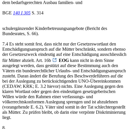
dem bedarfsgerechten Ausbau familien- und
BGE
140 I 305
S. 314
schulergänzender Kinderbetreuungsangebote (Bericht des
Bundesrates, S. 66).
7.4 Es steht somit fest, dass nicht nur der Gesetzeswortlaut den
Entschädigungsanspruch auf die Mütter beschränkt, sondern ebenso
der Gesetzeszweck eindeutig auf eine Entschädigung ausschliesslich
für Mütter abzielt. Art. 16b
EOG
kann nicht in dem Sinne
ausgelegt werden, dass gestützt auf diese Bestimmung auch den
Vätern ein bundesrechtlicher Urlaubs- und Entschädigungsanspruch
zusteht. Daran ändert die Berufung des Beschwerdeführers auf die
bei der Auslegung zu berücksichtigenden UNO-Übereinkommen
(CEDAW; KRK; E. 3.2 hievor) nichts. Eine Auslegung gegen den
klaren Wortlaut oder gegen den eindeutigen gesetzgeberischen
Willen würde den Rahmen einer verfassungs- und
völkerrechtskonformen Auslegung sprengen und ist abzulehnen
(vorangehende E. 6.2). Väter sind somit in der Tat schlechtergestellt
als Mütter. Zu prüfen bleibt, ob darin eine verpönte Diskriminierung
liegt.
8.