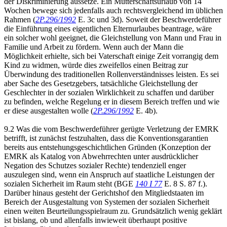
der Diskriminierung aussetze. Ein Mutterschaftsurlaub von 14
Wochen bewege sich jedenfalls auch rechtsvergleichend im üblichen
Rahmen (
2P.296/1992
E. 3c und 3d). Soweit der Beschwerdeführer
die Einführung eines eigentlichen Elternurlaubes beantrage, wäre
ein solcher wohl geeignet, die Gleichstellung von Mann und Frau in
Familie und Arbeit zu fördern. Wenn auch der Mann die
Möglichkeit erhielte, sich bei Vaterschaft einige Zeit vorrangig dem
Kind zu widmen, würde dies zweifellos einen Beitrag zur
Überwindung des traditionellen Rollenverständnisses leisten. Es sei
aber Sache des Gesetzgebers, tatsächliche Gleichstellung der
Geschlechter in der sozialen Wirklichkeit zu schaffen und darüber
zu befinden, welche Regelung er in diesem Bereich treffen und wie
er diese ausgestalten wolle (
2P.296/1992
E. 4b).
9.2 Was die vom Beschwerdeführer gerügte Verletzung der EMRK
betrifft, ist zunächst festzuhalten, dass die Konventionsgarantien
bereits aus entstehungsgeschichtlichen Gründen (Konzeption der
EMRK als Katalog von Abwehrrechten unter ausdrücklicher
Negation des Schutzes sozialer Rechte) tendenziell enger
auszulegen sind, wenn ein Anspruch auf staatliche Leistungen der
sozialen Sicherheit im Raum steht (BGE
140 I 77
E. 8 S. 87 f.).
Darüber hinaus gesteht der Gerichtshof den Mitgliedstaaten im
Bereich der Ausgestaltung von Systemen der sozialen Sicherheit
einen weiten Beurteilungsspielraum zu. Grundsätzlich wenig geklärt
ist bislang, ob und allenfalls inwieweit überhaupt positive