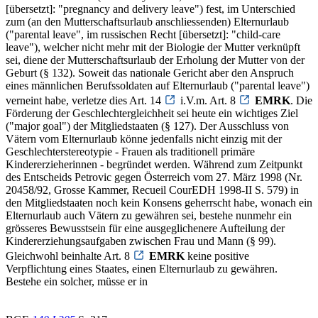
[übersetzt]: "pregnancy and delivery leave") fest, im Unterschied
zum (an den Mutterschaftsurlaub anschliessenden) Elternurlaub
("parental leave", im russischen Recht [übersetzt]: "child-care
leave"), welcher nicht mehr mit der Biologie der Mutter verknüpft
sei, diene der Mutterschaftsurlaub der Erholung der Mutter von der
Geburt (§ 132). Soweit das nationale Gericht aber den Anspruch
eines männlichen Berufssoldaten auf Elternurlaub ("parental leave")
verneint habe, verletze dies Art. 14
i.V.m. Art. 8
EMRK
. Die
Förderung der Geschlechtergleichheit sei heute ein wichtiges Ziel
("major goal") der Mitgliedstaaten (§ 127). Der Ausschluss von
Vätern vom Elternurlaub könne jedenfalls nicht einzig mit der
Geschlechterstereotypie - Frauen als traditionell primäre
Kindererzieherinnen - begründet werden. Während zum Zeitpunkt
des Entscheids Petrovic gegen Österreich vom 27. März 1998 (Nr.
20458/92, Grosse Kammer, Recueil CourEDH 1998-II S. 579) in
den Mitgliedstaaten noch kein Konsens geherrscht habe, wonach ein
Elternurlaub auch Vätern zu gewähren sei, bestehe nunmehr ein
grösseres Bewusstsein für eine ausgeglichenere Aufteilung der
Kindererziehungsaufgaben zwischen Frau und Mann (§ 99).
Gleichwohl beinhalte Art. 8
EMRK
keine positive
Verpflichtung eines Staates, einen Elternurlaub zu gewähren.
Bestehe ein solcher, müsse er in