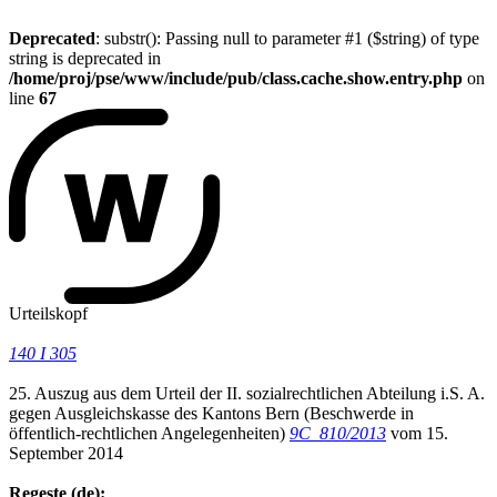
Deprecated
: substr(): Passing null to parameter #1 ($string) of type
string is deprecated in
/home/proj/pse/www/include/pub/class.cache.show.entry.php
on
line
67
Urteilskopf
140 I 305
25. Auszug aus dem Urteil der II. sozialrechtlichen Abteilung i.S. A.
gegen Ausgleichskasse des Kantons Bern (Beschwerde in
öffentlich-rechtlichen Angelegenheiten)
9C_810/2013
vom 15.
September 2014
Regeste (de):