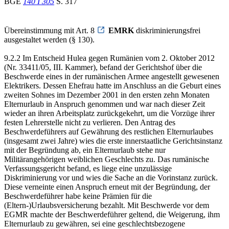
BGE
140 I 305
S. 317
Übereinstimmung mit Art. 8
EMRK
diskriminierungsfrei
ausgestaltet werden (§ 130).
9.2.2 Im Entscheid Hulea gegen Rumänien vom 2. Oktober 2012
(Nr. 33411/05, III. Kammer), befand der Gerichtshof über die
Beschwerde eines in der rumänischen Armee angestellt gewesenen
Elektrikers. Dessen Ehefrau hatte im Anschluss an die Geburt eines
zweiten Sohnes im Dezember 2001 in den ersten zehn Monaten
Elternurlaub in Anspruch genommen und war nach dieser Zeit
wieder an ihren Arbeitsplatz zurückgekehrt, um die Vorzüge ihrer
festen Lehrerstelle nicht zu verlieren. Den Antrag des
Beschwerdeführers auf Gewährung des restlichen Elternurlaubes
(insgesamt zwei Jahre) wies die erste innerstaatliche Gerichtsinstanz
mit der Begründung ab, ein Elternurlaub stehe nur
Militärangehörigen weiblichen Geschlechts zu. Das rumänische
Verfassungsgericht befand, es liege eine unzulässige
Diskriminierung vor und wies die Sache an die Vorinstanz zurück.
Diese verneinte einen Anspruch erneut mit der Begründung, der
Beschwerdeführer habe keine Prämien für die
(Eltern-)Urlaubsversicherung bezahlt. Mit Beschwerde vor dem
EGMR machte der Beschwerdeführer geltend, die Weigerung, ihm
Elternurlaub zu gewähren, sei eine geschlechtsbezogene